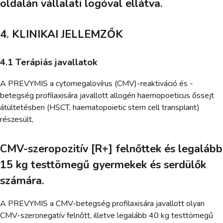
oldalán vállalati logóval ellátva.
4. KLINIKAI JELLEMZŐK
4.1 Terápiás javallatok
A PREVYMIS a cytomegalovírus (CMV)-reaktiváció és -
betegség profilaxisára javallott allogén haemopoeticus őssejt
átültetésben (HSCT, haematopoietic stem cell transplant)
részesült,
CMV-szeropozitív [R+] felnőttek és legalább
15 kg testtömegű gyermekek és serdülők
számára.
A PREVYMIS a CMV-betegség profilaxisára javallott olyan
CMV-szeronegatív felnőtt, illetve legalább 40 kg testtömegű