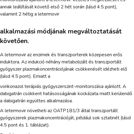
annak leállítását követő első 2 hét során (lásd 4.5 pont),
valamint 2 hétig a letermovir
alkalmazási módjának megváltoztatását
követően.
A letermovir az enzimek és transzporterek közepesen erős
induktora. Az indukció néhány metabolizált és transzportált
gyógyszer plazmakoncentrációjának csökkenését idézheti elő
(lásd 4.5 pont). Emiatt a
vorikonazol terápiás gyógyszerszint-monitorozása ajánlott. A
dabigatrán csökkent hatásosságának kockázata miatt kerülendő
a dabigatrán együttes alkalmazása.
A letermovir növelheti az OATP1B1/3 által transzportált
gyógyszerek plazmakoncentrációját, például sok sztatinét (lásd
4.5 pont és 1. táblázat).