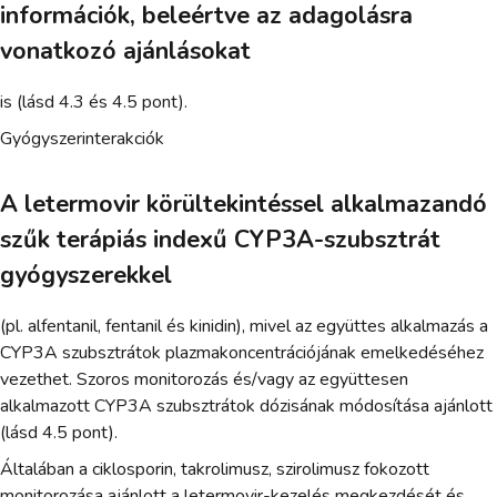
információk, beleértve az adagolásra
vonatkozó ajánlásokat
is (lásd 4.3 és 4.5 pont).
Gyógyszerinterakciók
A letermovir körültekintéssel alkalmazandó
szűk terápiás indexű CYP3A-szubsztrát
gyógyszerekkel
(pl. alfentanil, fentanil és kinidin), mivel az együttes alkalmazás a
CYP3A szubsztrátok plazmakoncentrációjának emelkedéséhez
vezethet. Szoros monitorozás és/vagy az együttesen
alkalmazott CYP3A szubsztrátok dózisának módosítása ajánlott
(lásd 4.5 pont).
Általában a ciklosporin, takrolimusz, szirolimusz fokozott
monitorozása ajánlott a letermovir-kezelés megkezdését és