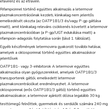
efavirenz és az etravirin.
Rifampicinnel történő együttes alkalmazás a letermovir
plazmakoncentrációinak kezdeti, klinikailag nem jelentős
emelkedését okozta (az OATP1B1/3 és/vagy P-gp gátlása
miatt), amit klinikailag releváns csökkenés követett a letermovir
plazmakoncentrációiban (a P-gp/UGT indukálása miatt) a
rifampicin-adagolás folytatása során (lásd 1. táblázat).
Egyéb készítmények letermovirra gyakorolt további hatásai,
amelyek a ciklosporinnal történő együttes alkalmazáskor
jelentősek
OATP1B1- vagy 3-inhibitorok A letermovir együttes
alkalmazása olyan gyógyszerekkel, amelyek OATP1B1/3
transzporterek gátlói, emelkedett letermovir
plazmakoncentrációkat eredményezhet. A letermovir
ciklosporinnal (erős OATP1B1/3 gátló) történő együttes
alkalmazásakor, a letermovir ajánlott dózisa legalább 30 kg
testtömegű felnőttek, gyermekek és serdülők számára 240 mg