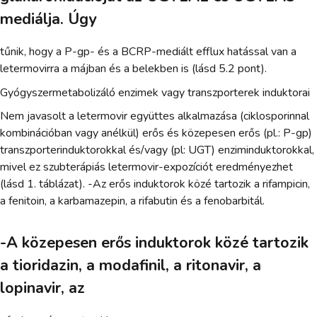
mediálja. Úgy
tűnik, hogy a P-gp- és a BCRP-mediált efflux hatással van a
letermovirra a májban és a belekben is (lásd 5.2 pont).
Gyógyszermetabolizáló enzimek vagy transzporterek induktorai
Nem javasolt a letermovir együttes alkalmazása (ciklosporinnal
kombinációban vagy anélkül) erős és közepesen erős (pl.: P-gp)
transzporterinduktorokkal és/vagy (pl: UGT) enziminduktorokkal,
mivel ez szubterápiás letermovir-expozíciót eredményezhet
(lásd 1. táblázat). -Az erős induktorok közé tartozik a rifampicin,
a fenitoin, a karbamazepin, a rifabutin és a fenobarbitál.
-A közepesen erős induktorok közé tartozik
a tioridazin, a modafinil, a ritonavir, a
lopinavir, az