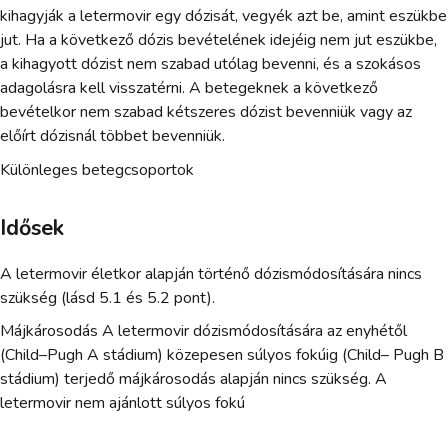
kihagyják a letermovir egy dózisát, vegyék azt be, amint eszükbe
jut. Ha a következő dózis bevételének idejéig nem jut eszükbe,
a kihagyott dózist nem szabad utólag bevenni, és a szokásos
adagolásra kell visszatérni. A betegeknek a következő
bevételkor nem szabad kétszeres dózist bevenniük vagy az
előírt dózisnál többet bevenniük.
Különleges betegcsoportok
Idősek
A letermovir életkor alapján történő dózismódosítására nincs
szükség (lásd 5.1 és 5.2 pont).
Májkárosodás A letermovir dózismódosítására az enyhétől
(Child–Pugh A stádium) közepesen súlyos fokúig (Child– Pugh B
stádium) terjedő májkárosodás alapján nincs szükség. A
letermovir nem ajánlott súlyos fokú