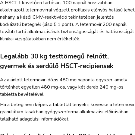
A HSCT-t követően tartósan, 100 napnál hosszabban
alkalmazott letermovirral végzett profilaxis előnyös hatású lehet
néhány, a késői CMV-reaktiváció tekintetében jelentős
kockázatú betegnél (lásd 5.1 pont). A letermovir 200 napnál
tovább tartó alkalmazásának biztonságosságát és hatásosságát
klinikai vizsgálatokban nem értékelték.
Legalább 30 kg testtömegű felnőtt,
gyermek és serdülő HSCT-recipiensek
Az ajánlott letermovir-dózis 480 mg naponta egyszer, amely
történhet egyetlen 480 mg-os, vagy két darab 240 mg-os
tabletta bevételével.
Ha a beteg nem képes a tablettát lenyelni, kövesse a letermovir
granulátum tasakban gyógyszerforma alkalmazási előírásában
található adagolási információkat.