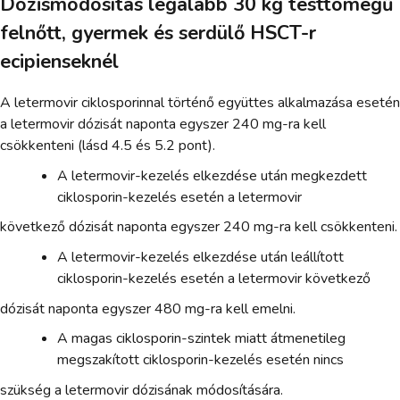
Dózismódosítás legalább 30 kg testtömegű
felnőtt, gyermek és serdülő HSCT-r
ecipienseknél
A letermovir ciklosporinnal történő együttes alkalmazása esetén
a letermovir dózisát naponta egyszer 240 mg-ra kell
csökkenteni (lásd 4.5 és 5.2 pont).
A letermovir-kezelés elkezdése után megkezdett
ciklosporin-kezelés esetén a letermovir
következő dózisát naponta egyszer 240 mg-ra kell csökkenteni.
A letermovir-kezelés elkezdése után leállított
ciklosporin-kezelés esetén a letermovir következő
dózisát naponta egyszer 480 mg-ra kell emelni.
A magas ciklosporin-szintek miatt átmenetileg
megszakított ciklosporin-kezelés esetén nincs
szükség a letermovir dózisának módosítására.