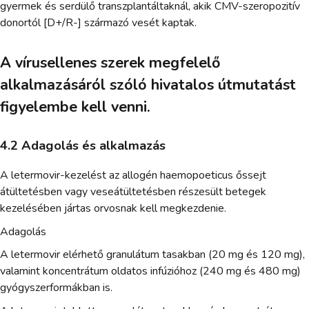
gyermek és serdülő transzplantáltaknál, akik CMV-szeropozitív
donortól [D+/R-] származó vesét kaptak.
A vírusellenes szerek megfelelő
alkalmazásáról szóló hivatalos útmutatást
figyelembe kell venni.
4.2 Adagolás és alkalmazás
A letermovir-kezelést az allogén haemopoeticus őssejt
átültetésben vagy veseátültetésben részesült betegek
kezelésében jártas orvosnak kell megkezdenie.
Adagolás
A letermovir elérhető granulátum tasakban (20 mg és 120 mg),
valamint koncentrátum oldatos infúzióhoz (240 mg és 480 mg)
gyógyszerformákban is.