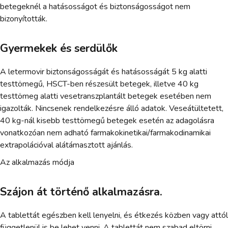
betegeknél a hatásosságot és biztonságosságot nem
bizonyították.
Gyermekek és serdülők
A letermovir biztonságosságát és hatásosságát 5 kg alatti
testtömegű, HSCT-ben részesült betegek, illetve 40 kg
testtömeg alatti vesetranszplantált betegek esetében nem
igazolták. Nincsenek rendelkezésre álló adatok. Veseátültetett,
40 kg-nál kisebb testtömegű betegek esetén az adagolásra
vonatkozóan nem adható farmakokinetikai/farmakodinamikai
extrapolációval alátámasztott ajánlás.
Az alkalmazás módja
Szájon át történő alkalmazásra.
A tablettát egészben kell lenyelni, és étkezés közben vagy attól
függetlenül is be lehet venni. A tablettát nem szabad eltörni,