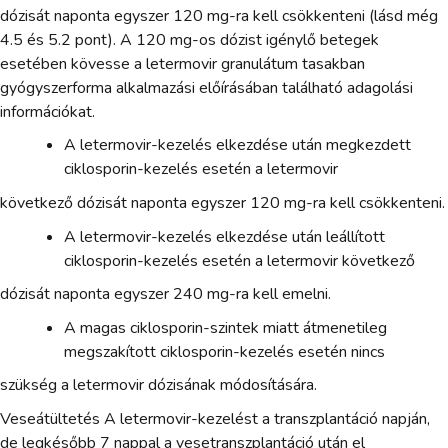
dózisát naponta egyszer 120 mg-ra kell csökkenteni (lásd még
4.5 és 5.2 pont). A 120 mg-os dózist igénylő betegek
esetében kövesse a letermovir granulátum tasakban
gyógyszerforma alkalmazási előírásában található adagolási
információkat.
A letermovir-kezelés elkezdése után megkezdett
ciklosporin-kezelés esetén a letermovir
következő dózisát naponta egyszer 120 mg-ra kell csökkenteni.
A letermovir-kezelés elkezdése után leállított
ciklosporin-kezelés esetén a letermovir következő
dózisát naponta egyszer 240 mg-ra kell emelni.
A magas ciklosporin-szintek miatt átmenetileg
megszakított ciklosporin-kezelés esetén nincs
szükség a letermovir dózisának módosítására.
Veseátültetés A letermovir-kezelést a transzplantáció napján,
de legkésőbb 7 nappal a vesetranszplantáció után el