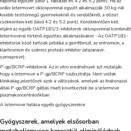
naponta egyszer (lásd 1. táblázat és 4.2 és 5.2 pont). Ha az
orális letermovirt ciklosporinnal együtt alkalmazzák 30 kg-nál
kisebb testtömegű gyermekeknél és serdülőknél, a dózist
csökkenteni kell (lásd 4.2 és 5.2 pont). Körültekintően kell
eljárni az egyéb OATP1B1/3-inhibitorok ciklosporinnal kombinált
letermovirral történő együttes alkalmazásakor. -Az OATP1B1-
inhibitorok közé tartozik például a gemfibrozil, az eritromicin, a
klaritromicin és számos proteáz-inhibitor (atazanavir,
szimeprevir).
P-gp/BCRP-inhibitorok Az in vitro eredmények azt mutatják,
hogy a letermovir a P-gp/BCRP szubsztrátja. Nem voltak
klinikailag jelentősek azok a változások, amelyek az itrakonazol
általi P-gp/BCRP gátlás miatt következtek be a letermovir
plazmakoncentrációkban.
A letermovir hatása egyéb gyógyszerekre
Gyógyszerek, amelyek elsősorban