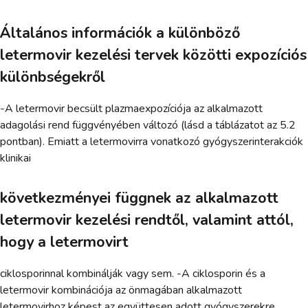
Általános információk a különböző
letermovir kezelési tervek közötti expozíciós
különbségekről
-A letermovir becsült plazmaexpozíciója az alkalmazott
adagolási rend függvényében változó (lásd a táblázatot az 5.2
pontban). Emiatt a letermovirra vonatkozó gyógyszerinterakciók
klinikai
következményei függnek az alkalmazott
letermovir kezelési rendtől, valamint attól,
hogy a letermovirt
ciklosporinnal kombinálják vagy sem. -A ciklosporin és a
letermovir kombinációja az önmagában alkalmazott
letermovirhoz képest az együttesen adott gyógyszerekre