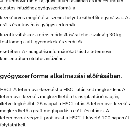
A letermovir tabletta, granulátum tasakban és koncentrátum
oldatos infúzióhoz gyógyszerformái a
kezelőorvos megítélése szerint helyettesíthetők egymással. Az
orális és intravénás gyógyszerformák
közötti váltáskor a dózis módosítására lehet szükség 30 kg
testtömeg alatti gyermekek és serdülők
esetében. Az adagolási információkat lásd a letermovir
koncentrátum oldatos infúzióhoz
gyógyszerforma alkalmazási előírásában.
HSCT A letermovir-kezelést a HSCT után kell megkezdeni. A
letermovir-kezelés megkezdhető a transzplantáció napján,
illetve legkésőbb 28 nappal a HSCT után. A letermovir-kezelés
megkezdhető a graft megtapadása előtt és után is. A
letermovirral végzett profilaxist a HSCT-t követő 100 napon át
folytatni kell.