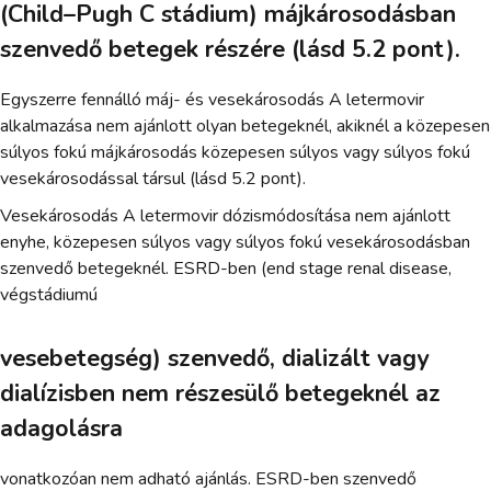
(Child–Pugh C stádium) májkárosodásban
szenvedő betegek részére (lásd 5.2 pont).
Egyszerre fennálló máj- és vesekárosodás A letermovir
alkalmazása nem ajánlott olyan betegeknél, akiknél a közepesen
súlyos fokú májkárosodás közepesen súlyos vagy súlyos fokú
vesekárosodással társul (lásd 5.2 pont).
Vesekárosodás A letermovir dózismódosítása nem ajánlott
enyhe, közepesen súlyos vagy súlyos fokú vesekárosodásban
szenvedő betegeknél. ESRD-ben (end stage renal disease,
végstádiumú
vesebetegség) szenvedő, dializált vagy
dialízisben nem részesülő betegeknél az
adagolásra
vonatkozóan nem adható ajánlás. ESRD-ben szenvedő