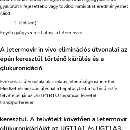
gyakorolt kifejezettebb vagy további hatásokat eredményezhet
(lásd
táblázat).
Egyéb gyógyszerek hatása a letermovirra
A letermovir in vivo eliminációs útvonalai az
epén keresztül történő kiürülés és a
glükuronidáció.
Ezeknek az útvonalaknak a relatív jelentősége ismeretlen.
Mindkét eliminációs útvonal a hepatocytákba történő aktív
felvétellel jár az OATP1B1/3 hepaticus felvétel
transzportereken
keresztül. A felvételt követően a letermovir
glükuronidációját az UGT1A1 és UGT1A3