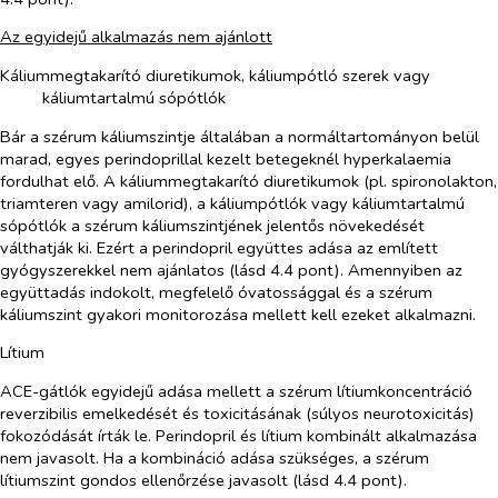
Az egyidejű alkalmazás nem ajánlott
Káliummegtakarító diuretikumok, káliumpótló szerek vagy
káliumtartalmú sópótlók
Bár a szérum káliumszintje általában a normáltartományon belül
marad, egyes perindoprillal kezelt betegeknél hyperkalaemia
fordulhat elő. A káliummegtakarító diuretikumok (pl. spironolakton,
triamteren vagy amilorid), a káliumpótlók vagy káliumtartalmú
sópótlók a szérum káliumszintjének jelentős növekedését
válthatják ki. Ezért a perindopril együttes adása az említett
gyógyszerekkel nem ajánlatos (lásd 4.4 pont). Amennyiben az
együttadás indokolt, megfelelő óvatossággal és a szérum
káliumszint gyakori monitorozása mellett kell ezeket alkalmazni.
Lítium
ACE-gátlók egyidejű adása mellett a szérum lítiumkoncentráció
reverzibilis emelkedését és toxicitásának (súlyos neurotoxicitás)
fokozódását írták le. Perindopril és lítium kombinált alkalmazása
nem javasolt. Ha a kombináció adása szükséges, a szérum
lítiumszint gondos ellenőrzése javasolt (lásd 4.4 pont).