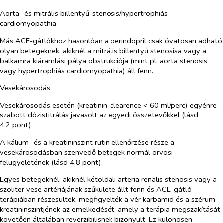
Aorta- és mitrális billentyű-stenosis/hypertrophiás
cardiomyopathia
Más ACE-gátlókhoz hasonlóan a perindopril csak óvatosan adható
olyan betegeknek, akiknél a mitrális billentyű stenosisa vagy a
balkamra kiáramlási pálya obstrukciója (mint pl. aorta stenosis
vagy hypertrophiás cardiomyopathia) áll fenn.
Vesekárosodás
Vesekárosodás esetén (kreatinin-clearence < 60 ml/perc) egyénre
szabott dózistitrálás javasolt az egyedi összetevőkkel (lásd
4.2 pont).
A kálium- és a kreatininszint rutin ellenőrzése része a
vesekárosodásban szenvedő betegek normál orvosi
felügyeletének (lásd 4.8 pont).
Egyes betegeknél, akiknél kétoldali arteria renalis stenosis vagy a
szoliter vese artériájának szűkülete állt fenn és ACE-gátló-
terápiában részesültek, megfigyelték a vér karbamid és a szérum
kreatininszintjének az emelkedését, amely a terápia megszakítását
követően általában reverzibilisnek bizonyult. Ez különösen