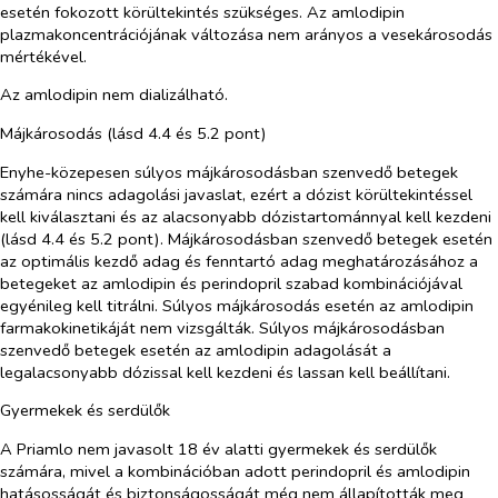
esetén fokozott körültekintés szükséges. Az amlodipin
plazmakoncentrációjának változása nem arányos a vesekárosodás
mértékével.
Az amlodipin nem dializálható.
Májkárosodás (lásd 4.4 és 5.2 pont)
Enyhe-közepesen súlyos májkárosodásban szenvedő betegek
számára nincs adagolási javaslat, ezért a dózist körültekintéssel
kell kiválasztani és az alacsonyabb dózistartománnyal kell kezdeni
(lásd 4.4 és 5.2 pont). Májkárosodásban szenvedő betegek esetén
az optimális kezdő adag és fenntartó adag meghatározásához a
betegeket az amlodipin és perindopril szabad kombinációjával
egyénileg kell titrálni. Súlyos májkárosodás esetén az amlodipin
farmakokinetikáját nem vizsgálták. Súlyos májkárosodásban
szenvedő betegek esetén az amlodipin adagolását a
legalacsonyabb dózissal kell kezdeni és lassan kell beállítani.
Gyermekek és serdülők
A Priamlo nem javasolt 18 év alatti gyermekek és serdülők
számára, mivel a kombinációban adott perindopril és amlodipin
hatásosságát és biztonságosságát még nem állapították meg