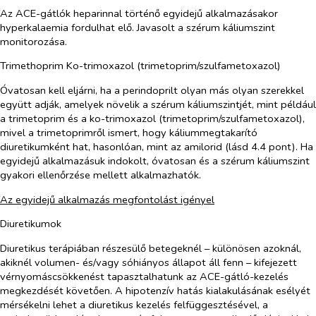
Az ACE-gátlók heparinnal történő egyidejű alkalmazásakor
hyperkalaemia fordulhat elő. Javasolt a szérum káliumszint
monitorozása.
Trimethoprim Ko-trimoxazol (trimetoprim/szulfametoxazol)
Óvatosan kell eljárni, ha a perindoprilt olyan más olyan szerekkel
együtt adják, amelyek növelik a szérum káliumszintjét, mint például
a trimetoprim és a ko-trimoxazol (trimetoprim/szulfametoxazol),
mivel a trimetoprimről ismert, hogy káliummegtakarító
diuretikumként hat, hasonlóan, mint az amilorid (lásd 4.4 pont). Ha
egyidejű alkalmazásuk indokolt, óvatosan és a szérum káliumszint
gyakori ellenőrzése mellett alkalmazhatók.
Az egyidejű alkalmazás megfontolást igényel
Diuretikumok
Diuretikus terápiában részesülő betegeknél – különösen azoknál,
akiknél volumen- és/vagy sóhiányos állapot áll fenn – kifejezett
vérnyomáscsökkenést tapasztalhatunk az ACE-gátló-kezelés
megkezdését követően. A hipotenzív hatás kialakulásának esélyét
mérsékelni lehet a diuretikus kezelés felfüggesztésével, a