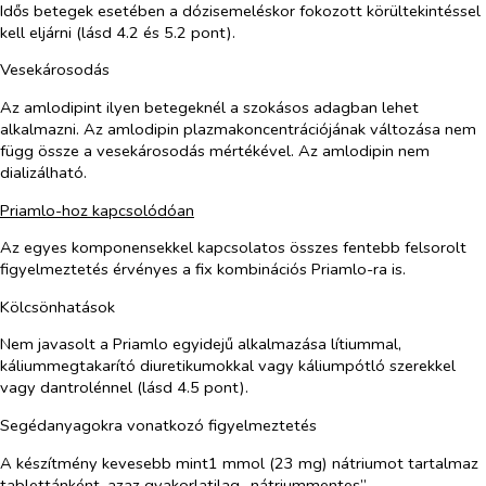
Idős betegek esetében a dózisemeléskor fokozott körültekintéssel
kell eljárni (lásd 4.2 és 5.2 pont).
Vesekárosodás
Az amlodipint ilyen betegeknél a szokásos adagban lehet
alkalmazni. Az amlodipin plazmakoncentrációjának változása nem
függ össze a vesekárosodás mértékével. Az amlodipin nem
dializálható.
Priamlo-hoz kapcsolódóan
Az egyes komponensekkel kapcsolatos összes fentebb felsorolt
figyelmeztetés érvényes a fix kombinációs Priamlo-ra is.
Kölcsönhatások
Nem javasolt a Priamlo egyidejű alkalmazása lítiummal,
káliummegtakarító diuretikumokkal vagy káliumpótló szerekkel
vagy dantrolénnel (lásd 4.5 pont).
Segédanyagokra vonatkozó figyelmeztetés
A készítmény kevesebb mint1 mmol (23 mg) nátriumot tartalmaz
tablettánként, azaz gyakorlatilag „nátriummentes”.