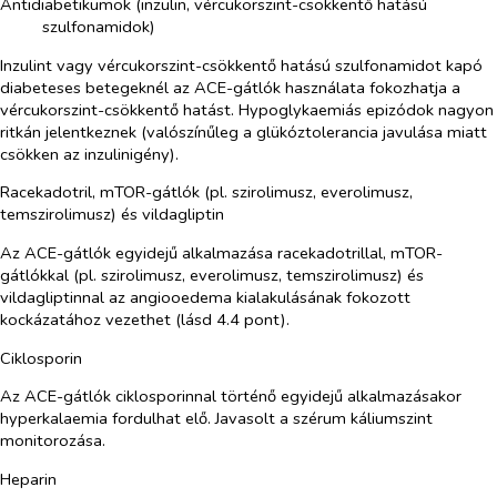
Antidiabetikumok (inzulin, vércukorszint-csökkentő hatású
szulfonamidok)
Inzulint vagy vércukorszint-csökkentő hatású szulfonamidot kapó
diabeteses betegeknél az ACE-gátlók használata fokozhatja a
vércukorszint-csökkentő hatást. Hypoglykaemiás epizódok nagyon
ritkán jelentkeznek (valószínűleg a glükóztolerancia javulása miatt
csökken az inzulinigény).
Racekadotril, mTOR-gátlók (pl. szirolimusz, everolimusz,
temszirolimusz) és vildagliptin
Az ACE-gátlók egyidejű alkalmazása racekadotrillal, mTOR-
gátlókkal (pl. szirolimusz, everolimusz, temszirolimusz) és
vildagliptinnal az angiooedema kialakulásának fokozott
kockázatához vezethet (lásd 4.4 pont).
Ciklosporin
Az ACE-gátlók ciklosporinnal történő egyidejű alkalmazásakor
hyperkalaemia fordulhat elő. Javasolt a szérum káliumszint
monitorozása.
Heparin