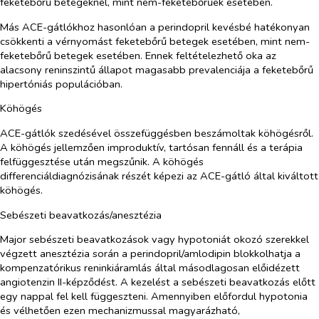
feketebőrű betegeknél, mint nem-feketebőrűek esetében.
Más ACE-gátlókhoz hasonlóan a perindopril kevésbé hatékonyan
csökkenti a vérnyomást feketebőrű betegek esetében, mint nem-
feketebőrű betegek esetében. Ennek feltételezhető oka az
alacsony reninszintű állapot magasabb prevalenciája a feketebőrű
hipertóniás populációban.
Köhögés
ACE-gátlók szedésével összefüggésben beszámoltak köhögésről.
A köhögés jellemzően improduktív, tartósan fennáll és a terápia
felfüggesztése után megszűnik. A köhögés
differenciáldiagnózisának részét képezi az ACE-gátló által kiváltott
köhögés.
Sebészeti beavatkozás/anesztézia
Major sebészeti beavatkozások vagy hypotoniát okozó szerekkel
végzett anesztézia során a perindopril/amlodipin blokkolhatja a
kompenzatórikus reninkiáramlás által másodlagosan előidézett
angiotenzin II-képződést. A kezelést a sebészeti beavatkozás előtt
egy nappal fel kell függeszteni. Amennyiben előfordul hypotonia
és vélhetően ezen mechanizmussal magyarázható,