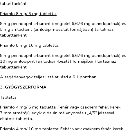
tablettánként.
Priamlo 8 mg/ 5 mg tabletta:
8 mg perindopril erbumint (megfelel 6,676 mg perindoprilnak) és
5 mg amlodipint (amlodipin-bezilát formájában) tartalmaz
tablettánként.
Priamlo 8 mg/ 10 mg tabletta:
8 mg perindopril erbumint (megfelel 6,676 mg perindoprilnak) és
10 mg amlodipint (amlodipin-bezilát formájában) tartalmaz
tablettánként.
A segédanyagok teljes listáját lásd a 6.1 pontban.
3. GYÓGYSZERFORMA
Tabletta.
Priamlo 4 mg/ 5 mg tabletta
: Fehér vagy csaknem fehér, kerek,
7 mm átmérőjű, egyik oldalán mélynyomású „4/5” jelzéssel
ellátott tabletta.
Priamlo 4 mg/ 10 mg tabletta
: Fehér vagy csaknem fehér, kerek,