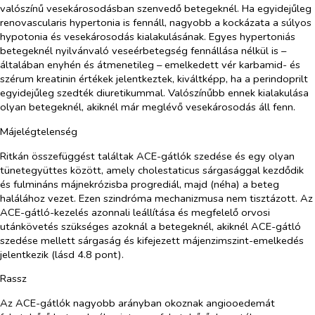
valószínű vesekárosodásban szenvedő betegeknél. Ha egyidejűleg
renovascularis hypertonia is fennáll, nagyobb a kockázata a súlyos
hypotonia és vesekárosodás kialakulásának. Egyes hypertoniás
betegeknél nyilvánvaló veseérbetegség fennállása nélkül is –
általában enyhén és átmenetileg – emelkedett vér karbamid- és
szérum kreatinin értékek jelentkeztek, kiváltképp, ha a perindoprilt
egyidejűleg szedték diuretikummal. Valószínűbb ennek kialakulása
olyan betegeknél, akiknél már meglévő vesekárosodás áll fenn.
Májelégtelenség
Ritkán összefüggést találtak ACE-gátlók szedése és egy olyan
tünetegyüttes között, amely cholestaticus sárgasággal kezdődik
és fulmináns májnekrózisba progrediál, majd (néha) a beteg
halálához vezet. Ezen szindróma mechanizmusa nem tisztázott. Az
ACE-gátló-kezelés azonnali leállítása és megfelelő orvosi
utánkövetés szükséges azoknál a betegeknél, akiknél ACE-gátló
szedése mellett sárgaság és kifejezett májenzimszint-emelkedés
jelentkezik (lásd 4.8 pont).
Rassz
Az ACE-gátlók nagyobb arányban okoznak angiooedemát