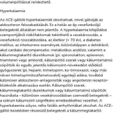
volumenpótlással rendezhető.
Hyperkalaemia
Az ACE-gátlók hyperkalaemiát okozhatnak, mivel gátolják az
aldoszteron felszabadulását. Ez a hatás az ép vesefunkciójú
betegeknél általában nem jelentős. A hyperkalaemia kifejlődése
szempontjából rizikófaktornak tekinthető a vesekárosodás, a
vesefunkció rosszabbodása, az életkor (> 70 év), a diabetes
mellitus, az interkurrens események, különösképpen a dehidráció,
akut cardialis decompensatio, metabolikus acidózis, valamint a
káliummegtakarító diuretikumok (pl. spironolakton, eplerenon,
triamteren vagy amilorid), káliumpótló szerek vagy káliumtartalmú
sópótlók és egyéb, jelentős káliumszint-növekedést előidéző
gyógyszerek (pl. heparin, trimetoprim, ko-trimoxazol, vagy más
néven trimetoprim/szulfametoxalol) egyidejű adása, továbbá
különösen aldoszteron-antagonisták vagy angiotenzin receptor-
blokkolók alkalmazása esetén. Káliumpótló szerek,
káliummegtakarító diuretikumok vagy káliumtartalmú sópótlók
használata – különösen vesekárosodásban szenvedő betegeknél –
a szérum káliumszint szignifikáns emelkedéséhez vezethet. A
hyperkalaemia súlyos, néha fatális arrhythmiákat okozhat. Az ACE-
gátló-kezelésben részesülő betegeknél a káliummegtakarító