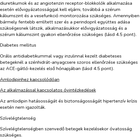
diuretikumok és az angiotenzin receptor-blokkolók alkalmazása
esetén elővigyázatossággal kell eljárni, továbbá a szérum
káliumszint és a vesefunkció monitorozása szükséges. Amennyiben
bármely fentebb említett szer és a perindopril együttes adása
szükségesnek látszik, alkalmazásukkor elővigyázatosság és a
szérum káliumszint gyakori ellenőrzése szükséges (lásd 4.5 pont).
Diabetes mellitus
Orális antidiabetikummal vagy inzulinnal kezelt diabeteses
betegeknél a szénhidrát-anyagcsere szoros ellenőrzése szükséges
az ACE-gátló-kezelés első hónapjában (lásd 4.5 pont).
Amlodipinhez kapcsolódóan
Az alkalmazással kapcsolatos óvintézkedések
Az amlodipin hatásosságát és biztonságosságát hipertenzív krízis
esetén nem igazolták.
Szívelégtelenség
Szívelégtelenségben szenvedő betegek kezelésekor óvatosság
szükséges.