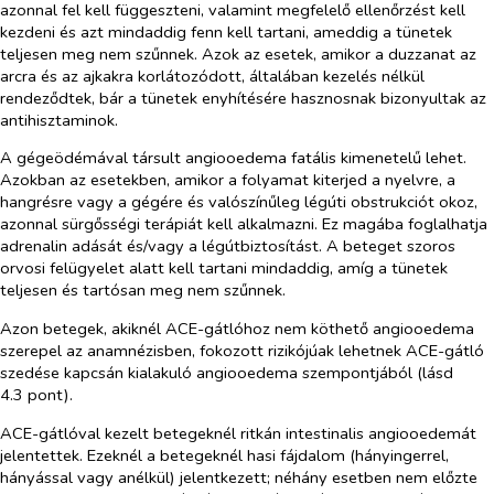
azonnal fel kell függeszteni, valamint megfelelő ellenőrzést kell
kezdeni és azt mindaddig fenn kell tartani, ameddig a tünetek
teljesen meg nem szűnnek. Azok az esetek, amikor a duzzanat az
arcra és az ajkakra korlátozódott, általában kezelés nélkül
rendeződtek, bár a tünetek enyhítésére hasznosnak bizonyultak az
antihisztaminok.
A gégeödémával társult angiooedema fatális kimenetelű lehet.
Azokban az esetekben, amikor a folyamat kiterjed a nyelvre, a
hangrésre vagy a gégére és valószínűleg légúti obstrukciót okoz,
azonnal sürgősségi terápiát kell alkalmazni. Ez magába foglalhatja
adrenalin adását és/vagy a légútbiztosítást. A beteget szoros
orvosi felügyelet alatt kell tartani mindaddig, amíg a tünetek
teljesen és tartósan meg nem szűnnek.
Azon betegek, akiknél ACE-gátlóhoz nem köthető angiooedema
szerepel az anamnézisben, fokozott rizikójúak lehetnek ACE-gátló
szedése kapcsán kialakuló angiooedema szempontjából (lásd
4.3 pont).
ACE-gátlóval kezelt betegeknél ritkán intestinalis angiooedemát
jelentettek. Ezeknél a betegeknél hasi fájdalom (hányingerrel,
hányással vagy anélkül) jelentkezett; néhány esetben nem előzte