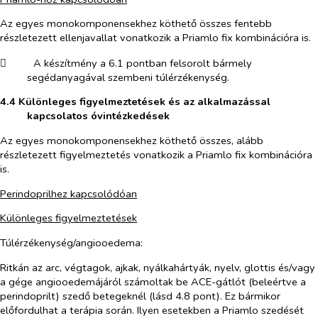
Az egyes monokomponensekhez köthető összes fentebb
részletezett ellenjavallat vonatkozik a Priamlo fix kombinációra is.
​
A készítmény a 6.1 pontban felsorolt bármely
segédanyagával szembeni túlérzékenység.
4.4 Különleges figyelmeztetések és az alkalmazással
kapcsolatos óvintézkedések
Az egyes monokomponensekhez köthető összes, alább
részletezett figyelmeztetés vonatkozik a Priamlo fix kombinációra
is.
Perindoprilhez kapcsolódóan
Különleges figyelmeztetések
Túlérzékenység/angiooedema:
Ritkán az arc, végtagok, ajkak, nyálkahártyák, nyelv, glottis és/vagy
a gége angiooedemájáról számoltak be ACE-gátlót (beleértve a
perindoprilt) szedő betegeknél (lásd 4.8 pont). Ez bármikor
előfordulhat a terápia során. Ilyen esetekben a Priamlo szedését