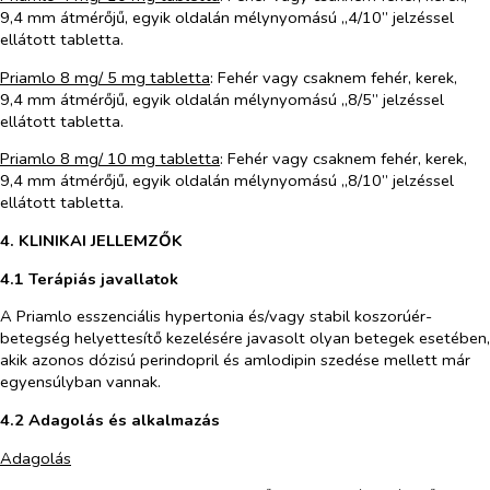
9,4 mm átmérőjű, egyik oldalán mélynyomású „4/10” jelzéssel
ellátott tabletta.
Priamlo 8 mg/ 5 mg tabletta
: Fehér vagy csaknem fehér, kerek,
9,4 mm átmérőjű, egyik oldalán mélynyomású „8/5” jelzéssel
ellátott tabletta.
Priamlo 8 mg/ 10 mg tabletta
: Fehér vagy csaknem fehér, kerek,
9,4 mm átmérőjű, egyik oldalán mélynyomású „8/10” jelzéssel
ellátott tabletta.
4. KLINIKAI JELLEMZŐK
4.1 Terápiás javallatok
A Priamlo esszenciális hypertonia és/vagy stabil koszorúér-
betegség helyettesítő kezelésére javasolt olyan betegek esetében,
akik azonos dózisú perindopril és amlodipin szedése mellett már
egyensúlyban vannak.
4.2 Adagolás és alkalmazás
Adagolás