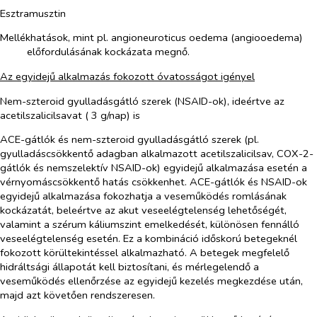
Esztramusztin
Mellékhatások, mint pl. angioneuroticus oedema (angiooedema)
előfordulásának kockázata megnő.
Az egyidejű alkalmazás fokozott óvatosságot igényel
Nem-szteroid gyulladásgátló szerek (NSAID-ok), ideértve az
acetilszalicilsavat ( 3 g/nap) is
ACE-gátlók és nem-szteroid gyulladásgátló szerek (pl.
gyulladáscsökkentő adagban alkalmazott acetilszalicilsav, COX-2-
gátlók és nemszelektív NSAID-ok) egyidejű alkalmazása esetén a
vérnyomáscsökkentő hatás csökkenhet. ACE-gátlók és NSAID-ok
egyidejű alkalmazása fokozhatja a veseműködés romlásának
kockázatát, beleértve az akut veseelégtelenség lehetőségét,
valamint a szérum káliumszint emelkedését, különösen fennálló
veseelégtelenség esetén. Ez a kombináció időskorú betegeknél
fokozott körültekintéssel alkalmazható. A betegek megfelelő
hidráltsági állapotát kell biztosítani, és mérlegelendő a
veseműködés ellenőrzése az egyidejű kezelés megkezdése után,
majd azt követően rendszeresen.