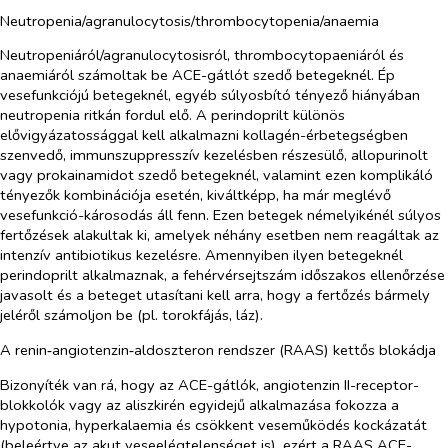
Neutropenia/agranulocytosis/thrombocytopenia/anaemia
Neutropeniáról/agranulocytosisról, thrombocytopaeniáról és
anaemiáról számoltak be ACE-gátlót szedő betegeknél. Ép
vesefunkciójú betegeknél, egyéb súlyosbító tényező hiányában
neutropenia ritkán fordul elő. A perindoprilt különös
elővigyázatossággal kell alkalmazni kollagén-érbetegségben
szenvedő, immunszuppresszív kezelésben részesülő, allopurinolt
vagy prokainamidot szedő betegeknél, valamint ezen komplikáló
tényezők kombinációja esetén, kiváltképp, ha már meglévő
vesefunkció-károsodás áll fenn. Ezen betegek némelyikénél súlyos
fertőzések alakultak ki, amelyek néhány esetben nem reagáltak az
intenzív antibiotikus kezelésre. Amennyiben ilyen betegeknél
perindoprilt alkalmaznak, a fehérvérsejtszám időszakos ellenőrzése
javasolt és a beteget utasítani kell arra, hogy a fertőzés bármely
jeléről számoljon be (pl. torokfájás, láz).
A renin‑angiotenzin‑aldoszteron rendszer (RAAS) kettős blokádja
Bizonyíték van rá, hogy az ACE-gátlók, angiotenzin II-receptor-
blokkolók vagy az aliszkirén egyidejű alkalmazása fokozza a
hypotonia, hyperkalaemia és csökkent veseműködés kockázatát
(beleértve az akut veseelégtelenséget is), ezért a RAAS ACE-