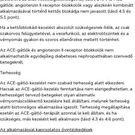
gátlók, angiotenzin II-receptor-blokkolók vagy aliszkirén kombinált
alkalmazásával történő kettős blokádja nem javasolt (lásd 4.5 és
5.1 pont).
Ha a kettősblokád-kezelést abszolút szükségesnek ítélik, az csak
szakorvos felügyeletével, a vesefunkció, az elektrolitszintek és a
vérnyomás gyakori és szoros ellenőrzése mellett történhet.
Az ACE-gátlók és angiotenzin II-receptor-blokkolók nem
alkalmazhatók egyidejűleg diabeteses nephropathiában szenvedő
betegeknél.
Terhesség
Az ACE-gátló-kezelést nem szabad terhesség alatt elkezdeni.
Hacsak az ACE-gátló-kezelés fenntartása nem elengedhetetlen, a
terhességet tervező betegeket olyan alternatív
vérnyomáscsökkentő kezelésre kell átállítani, melynek terhesség
alatti biztonságos alkalmazása igazolt. Terhesség megállapítása
esetén az ACE-gátló-terápiát azonnal le kell állítani, és ha
szükséges, más kezelést kell alkalmazni (lásd 4.3 és 4.6 pont).
Az alkalmazással kapcsolatos óvintézkedések