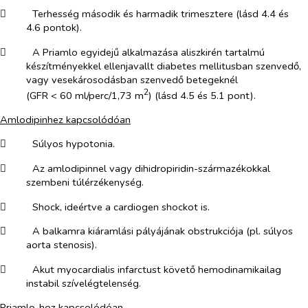
​
Terhesség második és harmadik trimesztere (lásd 4.4 és
4.6 pontok).
​
A Priamlo egyidejű alkalmazása aliszkirén tartalmú
készítményekkel ellenjavallt diabetes mellitusban szenvedő,
vagy vesekárosodásban szenvedő betegeknél
2
(GFR < 60 ml/perc/1,73 m
) (lásd 4.5 és 5.1 pont).
Amlodipinhez kapcsolódóan
​
Súlyos hypotonia.
​
Az amlodipinnel vagy dihidropiridin-származékokkal
szembeni túlérzékenység.
​
Shock, ideértve a cardiogen shockot is.
​
A balkamra kiáramlási pályájának obstrukciója (pl. súlyos
aorta stenosis).
​
Akut myocardialis infarctust követő hemodinamikailag
instabil szívelégtelenség
.
Priamlo-hoz kapcsolódóan