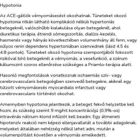
Hypotonia
Az ACE-gátlók vérnyomásesést okozhatnak. Tüneteket okozó
hypotonia ritkán látható komplikáció nélküli hypertoniás
betegeknél, valószínűbb kialakulása olyan betegeknél, ahol
diuretikus terápia, étrendi sómegszorítás, dialízis-kezelés,
hasmenés vagy hányás következtében volumenhiány áll fenn, vagy
súlyos renin dependens hypertoniában szenvednek (lásd 4.5 és
4.8 pontok). Tüneteket okozó hypotonia szempontjából fokozott
rizikóval bíró betegeknél a vérnyomás, a vesefunkció, a szérum
káliumszint szoros ellenőrzése szükséges a Priamlo-terápia alatt.
Hasonló megfontolások vonatkoznak ischaemiás szív- vagy
cerebrovascularis betegségben szenvedő betegekre, akiknél egy
túlzott vérnyomásesés myocardialis infarctust vagy
cerebrovascularis történést okozhat.
Amennyiben hypotonia jelentkezik, a beteget fekvő helyzetbe kell
hozni, és szükség szerint 9 mg/ml koncentrációjú (0,9%-os)
intravénás nátrium-klorid infúziót kell beadni. Egy átmeneti
hipotenzív reakció nem képezi ellenjavallatát a további adagoknak,
melyeket általában nehézség nélkül lehet adni, miután a
volumenpótlást követően a vérnyomás emelkedett.