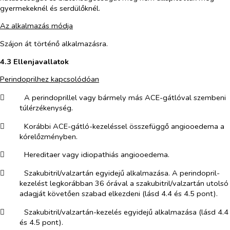
gyermekeknél és serdülőknél.
Az alkalmazás módja
Szájon át történő alkalmazásra.
4.3 Ellenjavallatok
Perindoprilhez kapcsolódóan
​
A perindoprillel vagy bármely más ACE-gátlóval szembeni
túlérzékenység.
​
Korábbi ACE-gátló-kezeléssel összefüggő angiooedema a
kórelőzményben.
​
Hereditaer vagy idiopathiás angiooedema.
​
Szakubitril/valzartán egyidejű alkalmazása. A perindopril-
kezelést legkorábban 36 órával a szakubitril/valzartán utolsó
adagját követően szabad elkezdeni (lásd 4.4 és 4.5 pont).
​
Szakubitril/valzartán-kezelés egyidejű alkalmazása (lásd 4.4
és 4.5 pont).