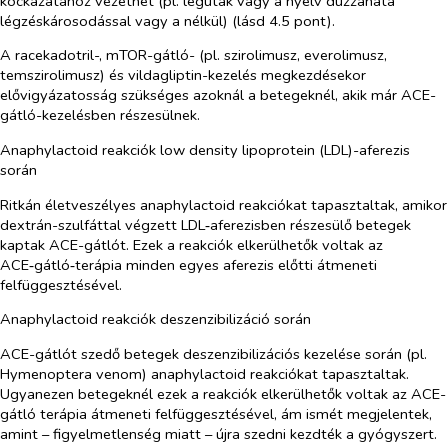
kockázatához vezethet (pl. légutak vagy a nyelv duzzanata
légzéskárosodással vagy a nélkül) (lásd 4.5 pont).
A racekadotril-, mTOR-gátló- (pl. szirolimusz, everolimusz,
temszirolimusz) és vildagliptin-kezelés megkezdésekor
elővigyázatosság szükséges azoknál a betegeknél, akik már ACE-
gátló-kezelésben részesülnek.
Anaphylactoid reakciók low density lipoprotein (LDL)-aferezis
során
Ritkán életveszélyes anaphylactoid reakciókat tapasztaltak, amikor
dextrán-szulfáttal végzett LDL‑aferezisben részesülő betegek
kaptak ACE-gátlót. Ezek a reakciók elkerülhetők voltak az
ACE‑gátló‑terápia minden egyes aferezis előtti átmeneti
felfüggesztésével.
Anaphylactoid reakciók deszenzibilizáció során
ACE-gátlót szedő betegek deszenzibilizációs kezelése során (pl.
Hymenoptera venom) anaphylactoid reakciókat tapasztaltak.
Ugyanezen betegeknél ezek a reakciók elkerülhetők voltak az ACE-
gátló terápia átmeneti felfüggesztésével, ám ismét megjelentek,
amint – figyelmetlenség miatt – újra szedni kezdték a gyógyszert.