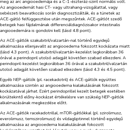
meg az arc angiooedemája és a C-1-észteráz-szint normális volt.
Az angiooedemát hasi CT- vagy ultrahang‑vizsgálattal, vagy
sebészeti beavatkozás során diagnosztizálták, és a tünetek az
ACE-gátló felfüggesztése után megszűntek. ACE-gátlót szedő
betegek hasi fájdalmának differenciáldiagnózisakor intestinalis
angiooedemára is gondolni kell (lásd 4.8 pont).
Az ACE-gátlók szakubitril/valzartán-nal történő egyidejű
alkalmazása ellenjavallt az angiooedema fokozott kockázata miatt
(lásd 4.3 pont). A szakubitril/valzartán-kezelést legkorábban 36
órával a perindopril utolsó adagját követően szabad elkezdeni. A
perindopril-kezelést legkorábban 36 órával a szakubitril/valzartán
utolsó adagját követően szabad elkezdeni (lásd 4.3 és 4.5 pont).
Egyéb NEP-gátlók (pl. racekadotril) és ACE-gátlók együttes
alkalmazása szintén az angiooedema kialakulásának fokozott
kockázatával járhat. Ezért perindoprillel kezelt betegek esetében
körültekintő előny-kockázat értékelésre van szükség NEP-gátlók
alkalmazásának megkezdése előtt.
Az ACE-gátlók racekadotrillal, mTOR-gátlókkal (pl. szirolimusz,
everolimusz, temszirolimusz) és vildagliptinnel történő egyidejű
alkalmazása az angiooedema kialakulásának fokozott