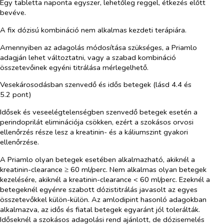
Egy tabletta naponta egyszer, lehetőleg reggel, étkezés előtt
bevéve.
A fix dózisú kombináció nem alkalmas kezdeti terápiára.
Amennyiben az adagolás módosítása szükséges, a Priamlo
adagján lehet változtatni, vagy a szabad kombináció
összetevőinek egyéni titrálása mérlegelhető.
Vesekárosodásban szenvedő és idős betegek (lásd 4.4 és
5.2 pont)
Idősek és veseelégtelenségben szenvedő betegek esetén a
perindoprilát eliminációja csökken, ezért a szokásos orvosi
ellenőrzés része lesz a kreatinin- és a káliumszint gyakori
ellenőrzése.
A Priamlo olyan betegek esetében alkalmazható, akiknél a
kreatinin-clearance ≥ 60 ml/perc. Nem alkalmas olyan betegek
kezelésére, akiknél a kreatinin-clearance < 60 ml/perc. Ezeknél a
betegeknél egyénre szabott dózistitrálás javasolt az egyes
összetevőkkel külön-külön. Az amlodipint hasonló adagokban
alkalmazva, az idős és fiatal betegek egyaránt jól tolerálták.
Időseknél a szokásos adagolási rend ajánlott, de dózisemelés