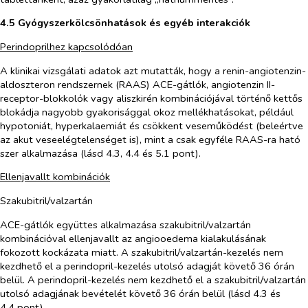
4.5 Gyógyszerkölcsönhatások és egyéb interakciók
Perindoprilhez kapcsolódóan
A klinikai vizsgálati adatok azt mutatták, hogy a renin-angiotenzin-
aldoszteron rendszernek (RAAS) ACE-gátlók, angiotenzin II-
receptor-blokkolók vagy aliszkirén kombinációjával történő kettős
blokádja nagyobb gyakorisággal okoz mellékhatásokat, például
hypotoniát, hyperkalaemiát és csökkent veseműködést (beleértve
az akut veseelégtelenséget is), mint a csak egyféle RAAS-ra ható
szer alkalmazása (lásd 4.3, 4.4 és 5.1 pont).
Ellenjavallt kombinációk
Szakubitril/valzartán
ACE-gátlók együttes alkalmazása szakubitril/valzartán
kombinációval ellenjavallt az angiooedema kialakulásának
fokozott kockázata miatt. A szakubitril/valzartán-kezelés nem
kezdhető el a perindopril-kezelés utolsó adagját követő 36 órán
belül. A perindopril-kezelés nem kezdhető el a szakubitril/valzartán
utolsó adagjának bevételét követő 36 órán belül (lásd 4.3 és
4.4 pont).