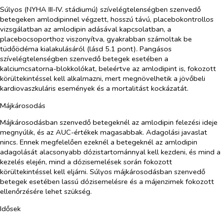
Súlyos (NYHA III-IV. stádiumú) szívelégtelenségben szenvedő
betegeken amlodipinnel végzett, hosszú távú, placebokontrollos
vizsgálatban az amlodipin adásával kapcsolatban, a
placebocsoporthoz viszonyítva, gyakrabban számoltak be
tüdőödéma kialakulásáról (lásd 5.1 pont). Pangásos
szívelégtelenségben szenvedő betegek esetében a
kalciumcsatorna-blokkolókat, beleértve az amlodipint is, fokozott
körültekintéssel kell alkalmazni, mert megnövelhetik a jövőbeli
kardiovaszkuláris események és a mortalitást kockázatát.
Májkárosodás
Májkárosodásban szenvedő betegeknél az amlodipin felezési ideje
megnyúlik, és az AUC-értékek magasabbak. Adagolási javaslat
nincs. Ennek megfelelően ezeknél a betegeknél az amlodipin
adagolását alacsonyabb dózistartománnyal kell kezdeni, és mind a
kezelés elején, mind a dózisemelések során fokozott
körültekintéssel kell eljárni. Súlyos májkárosodásban szenvedő
betegek esetében lassú dózisemelésre és a májenzimek fokozott
ellenőrzésére lehet szükség.
Idősek