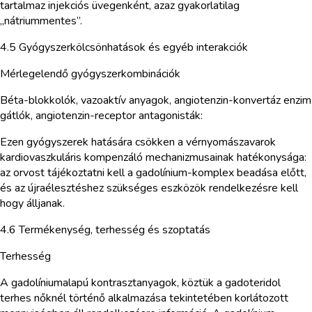
tartalmaz injekciós üvegenként, azaz gyakorlatilag
„nátriummentes”.
4.5 Gyógyszerkölcsönhatások és egyéb interakciók
Mérlegelendő gyógyszerkombinációk
Béta-blokkolók, vazoaktív anyagok, angiotenzin-konvertáz enzim
gátlók, angiotenzin-receptor antagonisták:
Ezen gyógyszerek hatására csökken a vérnyomászavarok
kardiovaszkuláris kompenzáló mechanizmusainak hatékonysága:
az orvost tájékoztatni kell a gadolínium-komplex beadása előtt,
és az újraélesztéshez szükséges eszközök rendelkezésre kell
hogy álljanak.
4.6 Termékenység, terhesség és szoptatás
Terhesség
A gadolíniumalapú kontrasztanyagok, köztük a gadoteridol
terhes nőknél történő alkalmazása tekintetében korlátozott