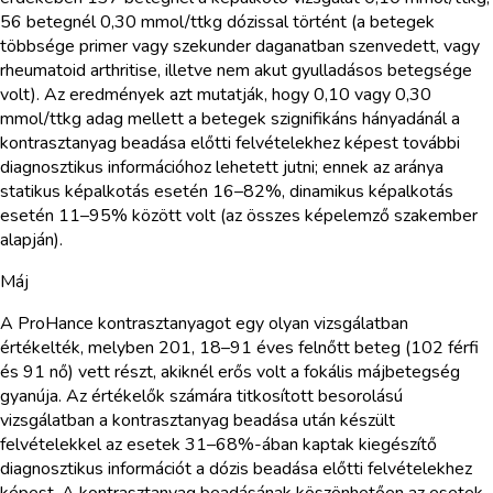
56 betegnél 0,30 mmol/ttkg dózissal történt (a betegek
többsége primer vagy szekunder daganatban szenvedett, vagy
rheumatoid arthritise, illetve nem akut gyulladásos betegsége
volt). Az eredmények azt mutatják, hogy 0,10 vagy 0,30
mmol/ttkg adag mellett a betegek szignifikáns hányadánál a
kontrasztanyag beadása előtti felvételekhez képest további
diagnosztikus információhoz lehetett jutni; ennek az aránya
statikus képalkotás esetén 16–82%, dinamikus képalkotás
esetén 11–95% között volt (az összes képelemző szakember
alapján).
Máj
A ProHance kontrasztanyagot egy olyan vizsgálatban
értékelték, melyben 201, 18–91 éves felnőtt beteg (102 férfi
és 91 nő) vett részt, akiknél erős volt a fokális májbetegség
gyanúja. Az értékelők számára titkosított besorolású
vizsgálatban a kontrasztanyag beadása után készült
felvételekkel az esetek 31–68%-ában kaptak kiegészítő
diagnosztikus információt a dózis beadása előtti felvételekhez
képest. A kontrasztanyag beadásának köszönhetően az esetek