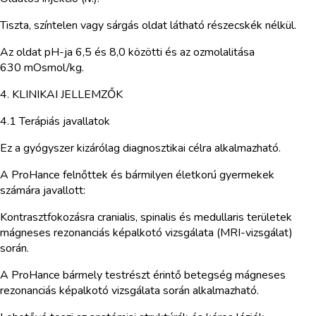
Tiszta, színtelen vagy sárgás oldat látható részecskék nélkül.
Az oldat pH-ja 6,5 és 8,0 közötti és az ozmolalitása
630 mOsmol/kg.
4. KLINIKAI JELLEMZŐK
4.1 Terápiás javallatok
Ez a gyógyszer kizárólag diagnosztikai célra alkalmazható.
A ProHance felnőttek és bármilyen életkorú gyermekek
számára javallott:
Kontrasztfokozásra cranialis, spinalis és medullaris területek
mágneses rezonanciás képalkotó vizsgálata (MRI-vizsgálat)
során.
A ProHance bármely testrészt érintő betegség mágneses
rezonanciás képalkotó vizsgálata során alkalmazható.