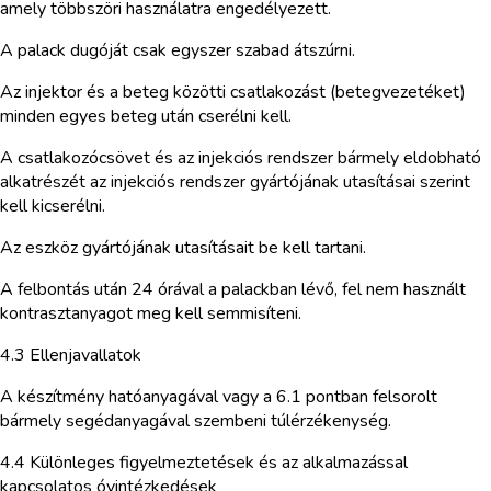
amely többszöri használatra engedélyezett.
A palack dugóját csak egyszer szabad átszúrni.
Az injektor és a beteg közötti csatlakozást (betegvezetéket)
minden egyes beteg után cserélni kell.
A csatlakozócsövet és az injekciós rendszer bármely eldobható
alkatrészét az injekciós rendszer gyártójának utasításai szerint
kell kicserélni.
Az eszköz gyártójának utasításait be kell tartani.
A felbontás után 24 órával a palackban lévő, fel nem használt
kontrasztanyagot meg kell semmisíteni.
4.3 Ellenjavallatok
A készítmény hatóanyagával vagy a 6.1 pontban felsorolt
bármely segédanyagával szembeni túlérzékenység.
4.4 Különleges figyelmeztetések és az alkalmazással
kapcsolatos óvintézkedések