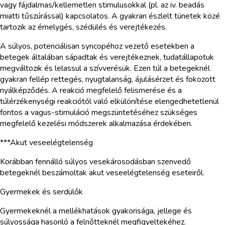
vagy fájdalmas/kellemetlen stimulusokkal (pl. az iv. beadás
miatti tűszúrással) kapcsolatos. A gyakran észlelt tünetek közé
tartozik az émelygés, szédülés és verejtékezés.
A súlyos, potenciálisan syncopéhoz vezető esetekben a
betegek általában sápadtak és verejtékeznek, tudatállapotuk
megváltozik és lelassul a szívverésük. Ezen túl a betegeknél
gyakran fellép rettegés, nyugtalanság, ájulásérzet és fokozott
nyálképződés. A reakció megfelelő felismerése és a
túlérzékenységi reakciótól való elkülönítése elengedhetetlenül
fontos a vagus-stimuláció megszüntetéséhez szükséges
megfelelő kezelési módszerek alkalmazása érdekében.
***Akut veseelégtelenség
Korábban fennálló súlyos vesekárosodásban szenvedő
betegeknél beszámoltak akut veseelégtelenség eseteiről.
Gyermekek és serdülők
Gyermekeknél a mellékhatások gyakorisága, jellege és
súlyossága hasonló a felnőtteknél megfigyeltekéhez.