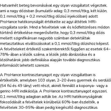
Hatvanhét beteg bevonásával egy olyan vizsgálatot végeztek,
ami a nagy dózisban (kumulatív adag: 0,3 mmol/ttkg, két külön,
0,1 mmol/ttkg + 0,2 mmol/ttkg dózisú injekcióban) adott
ProHance hatékonyságát értékelte az agyi áttétek MRI-
vizsgálata során. Mind a felvételek vak és kódfeltöréses módon
történő értékelése megerősítette, hogy 0,3 mmol/ttkg dózis
mellett szignifikánsan nagyobb számban detektáltak
metasztatikus elváltozásokat a 0,1 mmol/ttkg dózishoz képest.
A felvételeket értékelő szakemberektől függően az esetek 64–
78%-ában a léziók száma, a léziók jobb ábrázolása és a
lézióhatárok jobb definiálása alapján további diagnosztikus
információt lehetett szerezni.
A ProHance kontrasztanyagot egy olyan vizsgálatban is
értékelték, amelyben 103 olyan, 2–20 éves gyermek és serdülő
(54 fiú és 49 lány) vett részt, akinél fennállt a koponya- vagy a
gerinc-MRI indikációja. A ProHance kontrasztanyagot egyszeri,
0,1 mmol/ttkg adagban adták be. Az MRI hatékonyságának
fokozódását a felvételek körülbelül 60%-ban észlelték, a
felvételek 30–95%-ában pedig kiegészítő diagnosztikus