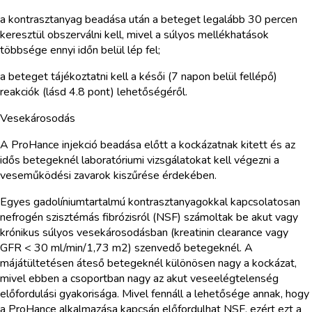
a kontrasztanyag beadása után a beteget legalább 30 percen
keresztül obszerválni kell, mivel a súlyos mellékhatások
többsége ennyi időn belül lép fel;
a beteget tájékoztatni kell a késői (7 napon belül fellépő)
reakciók (lásd 4.8 pont) lehetőségéről.
Vesekárosodás
A ProHance injekció beadása előtt a kockázatnak kitett és az
idős betegeknél laboratóriumi vizsgálatokat kell végezni a
veseműködési zavarok kiszűrése érdekében.
Egyes gadolíniumtartalmú kontrasztanyagokkal kapcsolatosan
nefrogén szisztémás fibrózisról (NSF) számoltak be akut vagy
krónikus súlyos vesekárosodásban (kreatinin clearance vagy
GFR < 30 ml/min/1,73 m2) szenvedő betegeknél. A
májátültetésen áteső betegeknél különösen nagy a kockázat,
mivel ebben a csoportban nagy az akut veseelégtelenség
előfordulási gyakorisága. Mivel fennáll a lehetősége annak, hogy
a ProHance alkalmazása kapcsán előfordulhat NSF, ezért ezt a