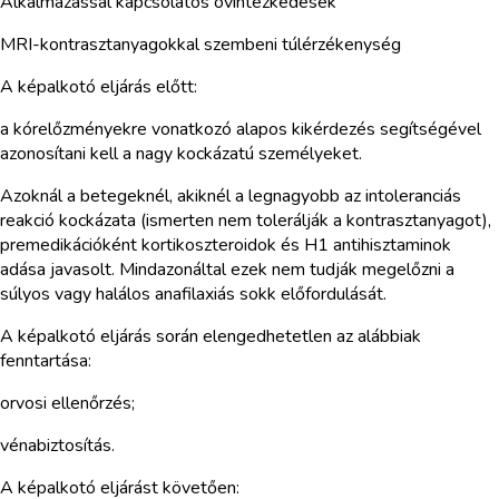
Alkalmazással kapcsolatos óvintézkedések
MRI-kontrasztanyagokkal szembeni túlérzékenység
A képalkotó eljárás előtt:
a kórelőzményekre vonatkozó alapos kikérdezés segítségével
azonosítani kell a nagy kockázatú személyeket.
Azoknál a betegeknél, akiknél a legnagyobb az intoleranciás
reakció kockázata (ismerten nem tolerálják a kontrasztanyagot),
premedikációként kortikoszteroidok és H1 antihisztaminok
adása javasolt. Mindazonáltal ezek nem tudják megelőzni a
súlyos vagy halálos anafilaxiás sokk előfordulását.
A képalkotó eljárás során elengedhetetlen az alábbiak
fenntartása:
orvosi ellenőrzés;
vénabiztosítás.
A képalkotó eljárást követően: