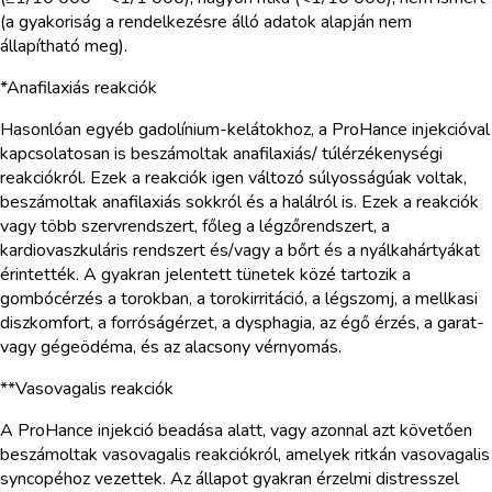
(a gyakoriság a rendelkezésre álló adatok alapján nem
állapítható meg).
*Anafilaxiás reakciók
Hasonlóan egyéb gadolínium-kelátokhoz, a ProHance injekcióval
kapcsolatosan is beszámoltak anafilaxiás/ túlérzékenységi
reakciókról. Ezek a reakciók igen változó súlyosságúak voltak,
beszámoltak anafilaxiás sokkról és a halálról is. Ezek a reakciók
vagy több szervrendszert, főleg a légzőrendszert, a
kardiovaszkuláris rendszert és/vagy a bőrt és a nyálkahártyákat
érintették. A gyakran jelentett tünetek közé tartozik a
gombócérzés a torokban, a torokirritáció, a légszomj, a mellkasi
diszkomfort, a forróságérzet, a dysphagia, az égő érzés, a garat-
vagy gégeödéma, és az alacsony vérnyomás.
**Vasovagalis reakciók
A ProHance injekció beadása alatt, vagy azonnal azt követően
beszámoltak vasovagalis reakciókról, amelyek ritkán vasovagalis
syncopéhoz vezettek. Az állapot gyakran érzelmi distresszel