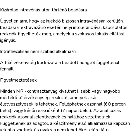
Kizárólag intravénás úton történő beadásra.
Ügyeljen arra, hogy az injekció biztosan intravénásan kerüljön
beadásra; extravazáció esetén helyi intoleranciával kapcsolatos
reakciók figyelhetők meg, amelyek a szokásos lokális ellátást
igénylik.
Intrathecalisan nem szabad alkalmazni.
A túlérzékenység kockázata a beadott adagtól függetlenül
fennáll.
Figyelmeztetések
Minden MRI-kontrasztanyag kiválthat kisebb vagy nagyobb
mértékű túlérzékenységi reakciót, amelyek akár
életveszélyesek is lehetnek. Felléphetnek azonnal (60 percen
belül), vagy késői reakcióként (7 napon belül). Az anafilaxiás
reakciók azonnal jelentkeznek és halálhoz vezethetnek.
Függetlenek az adagtól, a készítmény első alkalmazása kapcsán
jelentkezhetnek és gyakran nem lehet őket előre látni.