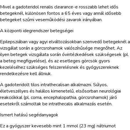
Mivel a gadoteridol renalis clearance-e rosszabb lehet idős
betegeknél, különösen fontos a 65 éves vagy annál idősebb
betegeket szűrni veseműködési zavarok irányában.
A központi idegrendszer betegségei
Epilepsziában vagy agyi elváltozásokban szenvedő betegeknél a
vizsgálat során a görcsrohamok valószínűsége megnőhet. Az
ilyen betegek vizsgálata során óvintézkedések szükségesek (pl.
a beteg megfigyelése), és az esetleges görcsök gyors
kezeléséhez szükséges felszerelésnek és gyógyszereknek
rendelkezésre kell állniuk.
A gadoteridolt tilos intrathecalisan alkalmazni. Súlyos,
életveszélyes és halálos kimenetelű, elsősorban neurológiai
reakciókkal (pl. coma, encephalopathia, görcsrohamok) járó
esetekről számoltak be intrathecalis alkalmazás esetén.
Ismert hatású segédanyagok
Ez a gyógyszer kevesebb mint 1 mmol (23 mg) nátriumot