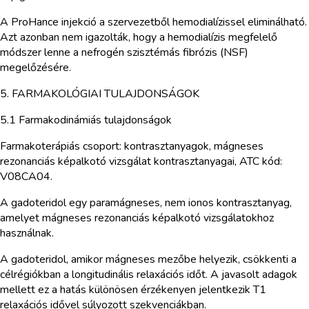
A ProHance injekció a szervezetből hemodialízissel eliminálható.
Azt azonban nem igazolták, hogy a hemodialízis megfelelő
módszer lenne a nefrogén szisztémás fibrózis (NSF)
megelőzésére.
5. FARMAKOLÓGIAI TULAJDONSÁGOK
5.1 Farmakodinámiás tulajdonságok
Farmakoterápiás csoport: kontrasztanyagok, mágneses
rezonanciás képalkotó vizsgálat kontrasztanyagai, ATC kód:
V08CA04.
A gadoteridol egy paramágneses, nem ionos kontrasztanyag,
amelyet mágneses rezonanciás képalkotó vizsgálatokhoz
használnak.
A gadoteridol, amikor mágneses mezőbe helyezik, csökkenti a
célrégiókban a longitudinális relaxációs időt. A javasolt adagok
mellett ez a hatás különösen érzékenyen jelentkezik T1
relaxációs idővel súlyozott szekvenciákban.