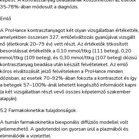
35‑78%-ában módosult a diagnózis.
Emlő
A ProHance kontrasztanyagot két olyan vizsgálatban értékelték,
amelyekben összesen 327, emlőelváltozás gyanújával vizsgált
nő (életkoruk 20–79 év) vett részt. Az értékelők titkosított
besorolással értékelték a 0,10 mmol/ttkg (111 beteg), 0,20
mmol/ttkg (109 beteg), és 0,30 mmol/ttkg (107 beteg) dózisú
kontrasztanyag beadása után készült felvételeket. Az emlő
kóros elváltozását jelző felvételeken a ProHance minden
dózisban, az esetek 70–92%-ában fokozta a kontrasztot és így
a betegek 57–100%-ánál lehetett kiegészítő információt kapni
(a két vizsgálatban részt vevő összes képelemző szakember
alapján).
5.2 Farmakokinetikai tulajdonságok
A humán farmakokinetika biexponális diffúziós modellel volt
jellemezhető. A gadoteridol ion gyorsan ürül a plazmából és
eliminálódik a vizelettel.