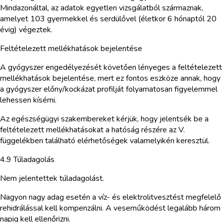
Mindazonáltal, az adatok egyetlen vizsgálatból származnak,
amelyet 103 gyermekkel és serdülővel (életkor 6 hónaptól 20
évig) végeztek.
Feltételezett mellékhatások bejelentése
A gyógyszer engedélyezését követően lényeges a feltételezett
mellékhatások bejelentése, mert ez fontos eszköze annak, hogy
a gyógyszer előny/kockázat profilját folyamatosan figyelemmel
lehessen kísérni.
Az egészségügyi szakembereket kérjük, hogy jelentsék be a
feltételezett mellékhatásokat a hatóság részére az V.
függelékben található elérhetőségek valamelyikén keresztül.
4.9 Túladagolás
Nem jelentettek túladagolást.
Nagyon nagy adag esetén a víz- és elektrolitvesztést megfelelő
rehidrálással kell kompenzálni. A veseműködést legalább három
napig kell ellenőrizni.