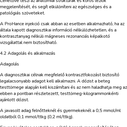
Lehetővé teszi az anatómiai struktúrák és kóros léziók
megjelenítését, és segít elkülöníteni az egészséges és a
patológiás szöveteket.
A ProHance injekció csak abban az esetben alkalmazható, ha az
általa kapott diagnosztikai információ nélkülözhetetlen, és a
kontrasztanyag nélküli mágneses rezonanciás képalkotó
vizsgálattal nem biztosítható.
4.2 Adagolás és alkalmazás
Adagolás
A diagnosztikai célnak megfelelő kontrasztfokozást biztosító
legalacsonyabb adagot kell alkalmazni. A dózist a beteg
testtömege alapján kell kiszámítani és az nem haladhatja meg az
ebben a pontban részletezett, testtömeg-kilogrammonkénti
ajánlott dózist.
A javasolt adag felnőtteknél és gyermekeknél a 0,5 mmol/ml
oldatból 0,1 mmol/ttkg (0,2 ml/ttkg).