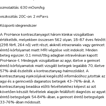
ozmolalitás: 630 mOsm/kg
viszkozitás 20C-on: 2 mPa×s
Központi idegrendszer
A ProHance kontrasztanyagot három klinikai vizsgálatban
értékelték, melyekben összesen 562 olyan, 18–87 éves felnőtt
(298 férfi, 264 nő) vett részt, akiknél intracranialis vagy gerincet
érintő kórfolyamat miatt MRI végzése volt indokolt. Minden
beteg egyszer, 0,1 mmol/ttkg adagban intravénásan kapott
ProHance-t. Mindegyik vizsgálatban az agyi, illetve a gerincet
érintő kórfolyamatok miatt vizsgált betegek legalább 70, illetve
57%-ánál észlelték a kontrasztanyag-halmozódást. A
kontrasztanyag injekciójával kiegészítő információhoz jutottak az
agyi és a gerincvelői daganatos betegek 43–76%-ánál. A
kontrasztanyag beadása előtti felvételekhez képest az azt
követően készült felvételek alapján felállított diagnózis az agyat
érintő betegségek 54‑84%-ában, a gerincet érintő betegségek
33‑76%-ában módosult.