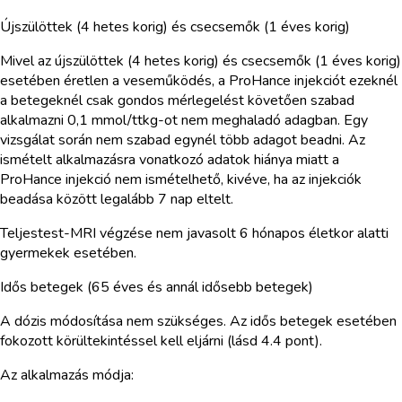
Újszülöttek (4 hetes korig) és csecsemők (1 éves korig)
Mivel az újszülöttek (4 hetes korig) és csecsemők (1 éves korig)
esetében éretlen a veseműködés, a ProHance injekciót ezeknél
a betegeknél csak gondos mérlegelést követően szabad
alkalmazni 0,1 mmol/ttkg-ot nem meghaladó adagban. Egy
vizsgálat során nem szabad egynél több adagot beadni. Az
ismételt alkalmazásra vonatkozó adatok hiánya miatt a
ProHance injekció nem ismételhető, kivéve, ha az injekciók
beadása között legalább 7 nap eltelt.
Teljestest-MRI végzése nem javasolt 6 hónapos életkor alatti
gyermekek esetében.
Idős betegek (65 éves és annál idősebb betegek)
A dózis módosítása nem szükséges. Az idős betegek esetében
fokozott körültekintéssel kell eljárni (lásd 4.4 pont).
Az alkalmazás módja: