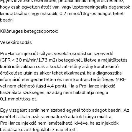
Egyes kivételes esetekben, például annak megerősítéséhez,
hogy csak egyetlen áttét van, vagy leptomeningealis daganatok
kimutatásához, egy második, 0,2 mmol/ttkg-os adagot lehet
beadni.
Különleges betegcsoportok:
Vesekárosodás
ProHance injekciót súlyos vesekárosodásban szenvedő
(GFR < 30 ml/min/1,73 m2) betegeknél, illetve a májátültetés
körüli időszakban csak a kockázat-előny arány körültekintő
értékelése után és akkor lehet alkalmazni, ha a diagnosztikai
információ elengedhetetlen és nem kontraszterősítéses MRI-
vel nem elérhető (lásd 4.4 pont). Ha a ProHance injekció
használata szükséges, az adag nem haladhatja meg a
0,1 mmol/ttkg-ot.
Egy vizsgálat során nem szabad egynél több adagot beadni. Az
ismételt alkalmazásra vonatkozó adatok hiánya miatt a
ProHance injekció nem ismételhető, kivéve, ha az injekciók
beadása között legalább 7 nap eltelt.