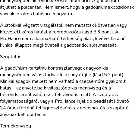
mennyiségben áll rendelkezésre információ. A gadolínium
átjuthat a placentán. Nem ismert, hogy a gadolíniumexpozíciónak
vannak-e káros hatásai a magzatra.
Állatokkal végzett vizsgálatok nem mutattak közvetlen vagy
közvetett káros hatást a reprodukcióra (lásd 5.3 pont). A
ProHance nem alkalmazható terhesség alatt, kivéve, ha a nő
klinikai állapota megköveteli a gadoteridol alkalmazását.
Szoptatás
A gadolínium-tartalmú kontrasztanyagok nagyon kis
mennyiségben választódnak ki az anyatejbe (lásd 5.3 pont).
Klinikai adagok mellett nem várható a csecsemőre gyakorolt
hatás – az anyatejbe kiválasztódó kis mennyiség és a
bélrendszerből való rossz felszívódás miatt. A szoptatás
folyamatosságáról vagy a ProHance injekció beadását követő
24 órára történő felfüggesztéséről az orvosnak és a szoptató
anyának kell döntenie.
Termékenység