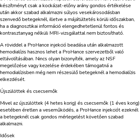
készítményt csak a kockázat-előny arány gondos értékelése
után akkor szabad alkalmazni súlyos vesekárosodásban
szenvedő betegeknél, illetve a májátültetés körüli időszakban,
ha a diagnosztikai információ elengedhetetlenül fontos és
kontrasztanyag nélküli MRI-vizsgálattal nem biztosítható.
A röviddel a ProHance injekció beadása után alkalmazott
hemodialízis hasznos lehet a ProHance szervezetből való
eltávolításában. Nincs olyan bizonyíték, amely az NSF
megelőzése vagy kezelése érdekében támogatná a
hemodialízisben még nem részesülő betegeknél a hemodialízis
elkezdését.
Újszülöttek és csecsemők
Mivel az újszülöttek (4 hetes korig) és csecsemők (1 éves korig)
esetében éretlen a veseműködés, a ProHance injekciót ezeknél
a betegeknél csak gondos mérlegelést követően szabad
alkalmazni.
Idősek