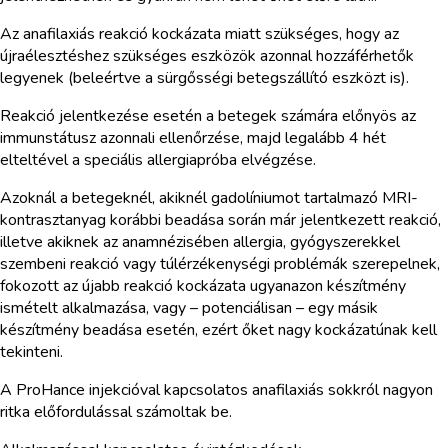
Az anafilaxiás reakció kockázata miatt szükséges, hogy az
újraélesztéshez szükséges eszközök azonnal hozzáférhetők
legyenek (beleértve a sürgősségi betegszállító eszközt is).
Reakció jelentkezése esetén a betegek számára előnyös az
immunstátusz azonnali ellenőrzése, majd legalább 4 hét
elteltével a speciális allergiapróba elvégzése.
Azoknál a betegeknél, akiknél gadolíniumot tartalmazó MRI-
kontrasztanyag korábbi beadása során már jelentkezett reakció,
illetve akiknek az anamnézisében allergia, gyógyszerekkel
szembeni reakció vagy túlérzékenységi problémák szerepelnek,
fokozott az újabb reakció kockázata ugyanazon készítmény
ismételt alkalmazása, vagy – potenciálisan – egy másik
készítmény beadása esetén, ezért őket nagy kockázatúnak kell
tekinteni.
A ProHance injekcióval kapcsolatos anafilaxiás sokkról nagyon
ritka előfordulással számoltak be.