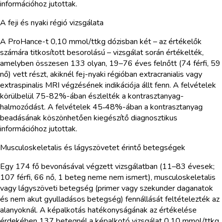
információhoz jutottak.
A feji és nyaki régió vizsgálata
A ProHance-t 0,10 mmol/ttkg dózisban két – az értékelők
számára titkosított besorolású – vizsgálat során értékelték,
amelyben összesen 133 olyan, 19–76 éves felnőtt (74 férfi, 59
nő) vett részt, akiknél fej-nyaki régióban extracranialis vagy
extraspinalis MRI végzésének indikációja állt fenn. A felvételek
körülbelül 75-82%-ában észlelték a kontrasztanyag-
halmozódást. A felvételek 45‑48%-ában a kontrasztanyag
beadásának köszönhetően kiegészítő diagnosztikus
információhoz jutottak.
Musculoskeletalis és lágyszövetet érintő betegségek
Egy 174 fő bevonásával végzett vizsgálatban (11–83 évesek;
107 férfi, 66 nő, 1 beteg neme nem ismert), musculoskeletalis
vagy lágyszöveti betegség (primer vagy szekunder daganatok
és nem akut gyulladásos betegség) fennállását feltételezték az
alanyoknál. A képalkotás hatékonyságának az értékelése
érdekében 137 betegnél a képalkotó vizsgálat 0,10 mmol/ttkg,