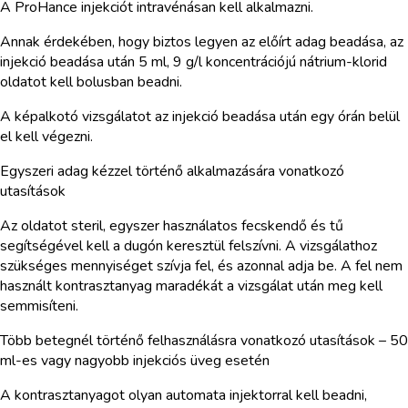
A ProHance injekciót intravénásan kell alkalmazni.
Annak érdekében, hogy biztos legyen az előírt adag beadása, az
injekció beadása után 5 ml, 9 g/l koncentrációjú nátrium-klorid
oldatot kell bolusban beadni.
A képalkotó vizsgálatot az injekció beadása után egy órán belül
el kell végezni.
Egyszeri adag kézzel történő alkalmazására vonatkozó
utasítások
Az oldatot steril, egyszer használatos fecskendő és tű
segítségével kell a dugón keresztül felszívni. A vizsgálathoz
szükséges mennyiséget szívja fel, és azonnal adja be. A fel nem
használt kontrasztanyag maradékát a vizsgálat után meg kell
semmisíteni.
Több betegnél történő felhasználásra vonatkozó utasítások – 50
ml-es vagy nagyobb injekciós üveg esetén
A kontrasztanyagot olyan automata injektorral kell beadni,