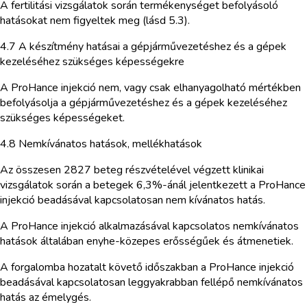
A fertilitási vizsgálatok során termékenységet befolyásoló
hatásokat nem figyeltek meg (lásd 5.3).
4.7 A készítmény hatásai a gépjárművezetéshez és a gépek
kezeléséhez szükséges képességekre
A ProHance injekció nem, vagy csak elhanyagolható mértékben
befolyásolja a gépjárművezetéshez és a gépek kezeléséhez
szükséges képességeket.
4.8 Nemkívánatos hatások, mellékhatások
Az összesen 2827 beteg részvételével végzett klinikai
vizsgálatok során a betegek 6,3%-ánál jelentkezett a ProHance
injekció beadásával kapcsolatosan nem kívánatos hatás.
A ProHance injekció alkalmazásával kapcsolatos nemkívánatos
hatások általában enyhe-közepes erősségűek és átmenetiek.
A forgalomba hozatalt követő időszakban a ProHance injekció
beadásával kapcsolatosan leggyakrabban fellépő nemkívánatos
hatás az émelygés.