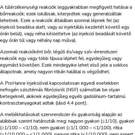
A túlérzékenységi reakciók leggyakrabban megfigyelt hatásai a
bőrreakciók; ezek lokálisak, kiterjedtek vagy generalizáltak
lehetnek. Ezek a reakciók általában azonnal lépnek fel (az
injekció beadása alatt, vagy az injektálás kezdetét követő egy
órán belül), vagy néha késleltetve (az injekció beadását követő
egy órán túl vagy néhány nap múlva).
Azonnali reakcióként bőr, légúti és/vagy szív-érrendszeri
reakciók egy vagy több típusa léphet fel, egyidejűleg vagy
egymást követően. Ezek mindegyike lehet első jele a sokkos
állapotnak, amely nagyon ritkán halállal is végződhet.
A ProHance injekcióval kapcsolatosan egyedi esetekben
nefrogén szisztémás fibrózisról (NSF) számoltak be olyan
betegeknél, akiknek egyidejűleg egyéb gadolínium-tartalmú
kontrasztanyagokat adtak (lásd 4.4 pont).
A mellékhatásokat szervrendszer és gyakoriság alapján az
alábbiak szerint határozták meg: nagyon gyakori (≥1/10), gyakori
(≥1/100 – <1/10), nem gyakori (≥1/1 000 – <1/100), ritka
(≥1/10 000 – <1/1 000), nagyon ritka (<1/10 000), nem ismert