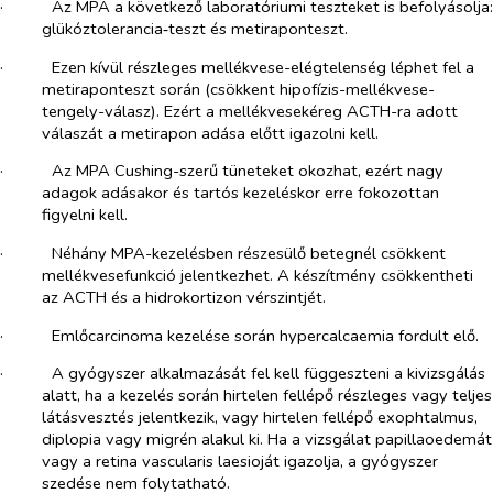
·​
Az MPA a következő laboratóriumi teszteket is befolyásolja:
glükóztolerancia‑teszt és metiraponteszt.
·​
Ezen kívül részleges mellékvese-elégtelenség léphet fel a
metiraponteszt során (csökkent hipofízis-mellékvese-
tengely-válasz). Ezért a mellékvesekéreg ACTH-ra adott
válaszát a metirapon adása előtt igazolni kell.
·​
Az MPA Cushing-szerű tüneteket okozhat, ezért nagy
adagok adásakor és tartós kezeléskor erre fokozottan
figyelni kell.
·​
Néhány MPA-kezelésben részesülő betegnél csökkent
mellékvesefunkció jelentkezhet. A készítmény csökkentheti
az ACTH és a hidrokortizon vérszintjét.
·​
Emlőcarcinoma kezelése során hypercalcaemia fordult elő.
·​
A gyógyszer alkalmazását fel kell függeszteni a kivizsgálás
alatt, ha a kezelés során hirtelen fellépő részleges vagy teljes
látásvesztés jelentkezik, vagy hirtelen fellépő exophtalmus,
diplopia vagy migrén alakul ki. Ha a vizsgálat papillaoedemát
vagy a retina vascularis laesioját igazolja, a gyógyszer
szedése nem folytatható.