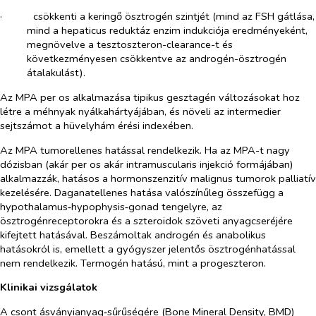
·​
csökkenti a keringő ösztrogén szintjét (mind az FSH gátlása,
mind a hepaticus reduktáz enzim indukciója eredményeként,
megnövelve a tesztoszteron-clearance-t és
következményesen csökkentve az androgén-ösztrogén
átalakulást).
Az MPA
per os
alkalmazása tipikus gesztagén változásokat hoz
létre a méhnyak nyálkahártyájában, és növeli az intermedier
sejtszámot a hüvelyhám érési indexében.
Az MPA tumorellenes hatással rendelkezik. Ha az MPA-t nagy
dózisban (akár
per os
akár intramuscularis injekció formájában)
alkalmazzák, hatásos a hormonszenzitív malignus tumorok palliatív
kezelésére. Daganatellenes hatása valószínűleg összefügg a
hypothalamus‑hypophysis‑gonad tengelyre, az
ösztrogénreceptorokra és a szteroidok szöveti anyagcseréjére
kifejtett hatásával. Beszámoltak androgén és anabolikus
hatásokról is, emellett a gyógyszer jelentős ösztrogénhatással
nem rendelkezik. Termogén hatású, mint a progeszteron.
Klinikai vizsgálatok
A csont ásványianyag‑sűrűségére (Bone Mineral Density, BMD)