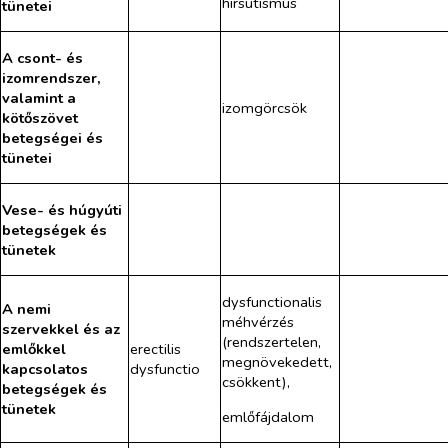
hirsutismus
tünetei
A csont- és
izomrendszer,
valamint a
izomgörcsök
kötőszövet
betegségei és
tünetei
Vese- és húgyúti
betegségek és
tünetek
dysfunctionalis
A nemi
méhvérzés
szervekkel és az
(rendszertelen,
emlőkkel
erectilis
megnövekedett,
kapcsolatos
dysfunctio
csökkent),
betegségek és
tünetek
emlőfájdalom