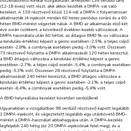
összehasonlító klinikai vizsgálatban, amelyben 159 serdülő lány
(12‑18 éves) vett részt, akik akkor kezdték a DMPA-val való
kezelést. A 159 résztvevő közül 114-nél a DMPA-t folyamatosan
alkalmazták (4 injekciót minden 60 hetes periódus során) és a 60.
héten BMD‑mérést végeztek náluk. A BMD az alkalmazás első két
éve során csökkent, a következő években kisebb változással. A
DMPA használata után 60 héttel, az átlagos BMD %-os változása
a kiindulási értékhez képest a gerinc esetében ‑2,5%, a teljes csípő
esetén ‑2,8%, a combnyak esetében pedig ‑3,0% volt. Összesen
73 résztvevő folytatta a DMPA alkalmazását 120 héten keresztül,
a BMD átlagos változása a kiindulási értékhez képest a gerinc
esetében ‑2,7%, a teljes csípő esetén ‑5,4%, a combnyak esetében
pedig ‑5,3% volt. Összesen 28 résztvevő folytatta a DMPA
alkalmazását 240 héten keresztül, a BMD átlagos változása a
kiindulási értékhez képest a gerinc esetében ‑2,1%, a teljes csípő
esetén ‑6,4%, a combnyak esetében pedig ‑5,4% volt.
A BMD helyreállása kezelést követően serdülőknél
Ugyanabban a vizsgálatban 98 serdülő résztvevő kapott legalább
1 DMPA-injekciót, és végeztetett legalább egy utánkövető BMD-
mérést a DMPA-használat abbahagyása után. A DMPA‑kezelés
legfeljebb 240 hétig (ez 20 DMPA-injekciónak felel meg), és a