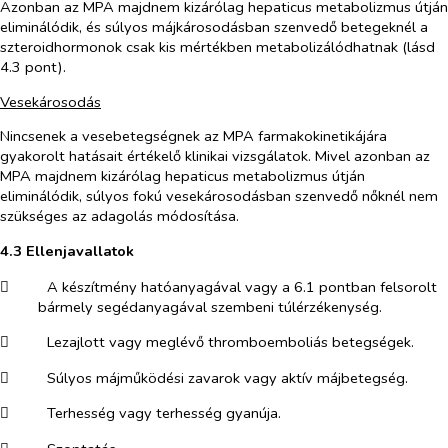
Azonban az MPA majdnem kizárólag hepaticus metabolizmus útján
eliminálódik, és súlyos májkárosodásban szenvedő betegeknél a
szteroidhormonok csak kis mértékben metabolizálódhatnak (lásd
4.3 pont).
Vesekárosodás
Nincsenek a vesebetegségnek az MPA farmakokinetikájára
gyakorolt hatásait értékelő klinikai vizsgálatok. Mivel azonban az
MPA majdnem kizárólag hepaticus metabolizmus útján
eliminálódik, súlyos fokú vesekárosodásban szenvedő nőknél nem
szükséges az adagolás módosítása.
4.3 Ellenjavallatok
​
A készítmény hatóanyagával vagy a 6.1 pontban felsorolt
bármely segédanyagával szembeni túlérzékenység.
​
Lezajlott vagy meglévő thromboemboliás betegségek.
​
Súlyos májműködési zavarok vagy aktív májbetegség.
​
Terhesség vagy terhesség gyanúja.