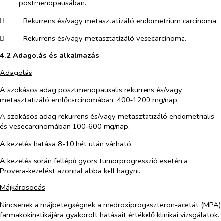
postmenopausában.
​
Rekurrens és/vagy metasztatizáló endometrium carcinoma.
​
Rekurrens és/vagy metasztatizáló vesecarcinoma.
4.2 Adagolás és alkalmazás
Adagolás
A szokásos adag posztmenopausalis rekurrens és/vagy
metasztatizáló emlőcarcinomában: 400‑1200 mg/nap.
A szokásos adag rekurrens és/vagy metasztatizáló endometrialis
és vesecarcinomában 100‑600 mg/nap.
A kezelés hatása 8-10 hét után várható.
A kezelés során fellépő gyors tumorprogresszió esetén a
Provera‑kezelést azonnal abba kell hagyni.
Májkárosodás
Nincsenek a májbetegségnek a medroxiprogeszteron-acetát (MPA)
farmakokinetikájára gyakorolt hatásait értékelő klinikai vizsgálatok.