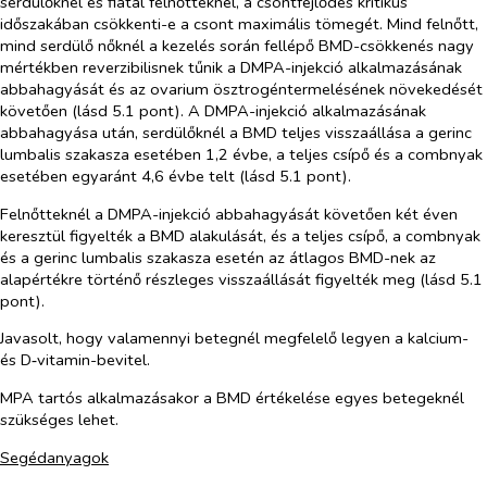
serdülőknél és fiatal felnőtteknél, a csontfejlődés kritikus
időszakában csökkenti-e a csont maximális tömegét. Mind felnőtt,
mind serdülő nőknél a kezelés során fellépő BMD-csökkenés nagy
mértékben reverzibilisnek tűnik a DMPA-injekció alkalmazásának
abbahagyását és az ovarium ösztrogéntermelésének növekedését
követően (lásd 5.1 pont). A DMPA-injekció alkalmazásának
abbahagyása után, serdülőknél a BMD teljes visszaállása a gerinc
lumbalis szakasza esetében 1,2 évbe, a teljes csípő és a combnyak
esetében egyaránt 4,6 évbe telt (lásd 5.1 pont).
Felnőtteknél a DMPA-injekció abbahagyását követően két éven
keresztül figyelték a BMD alakulását, és a teljes csípő, a combnyak
és a gerinc lumbalis szakasza esetén az átlagos BMD-nek az
alapértékre történő részleges visszaállását figyelték meg (lásd 5.1
pont).
Javasolt, hogy valamennyi betegnél megfelelő legyen a kalcium-
és D‑vitamin-bevitel.
MPA tartós alkalmazásakor a BMD értékelése egyes betegeknél
szükséges lehet.
Segédanyagok