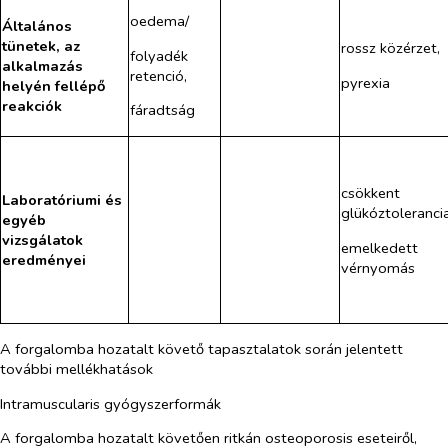
oedema/
Általános
tünetek, az
rossz közérzet,
folyadék​
alkalmazás
retenció,
pyrexia
helyén fellépő
reakciók
fáradtság
csökkent
Laboratóriumi és
glükóztolerancia
egyéb
vizsgálatok
emelkedett
eredményei
vérnyomás
A forgalomba hozatalt követő tapasztalatok során jelentett
további mellékhatások
Intramuscularis gyógyszerformák
A forgalomba hozatalt követően ritkán osteoporosis eseteiről,