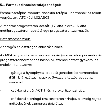
5.1 Farmakodinámiás tulajdonságok
Farmakoterápiás csoport: endokrin terápia – hormonok és rokon
vegyületek, ATC kód: L02AB02
A medroxiprogeszteron-acetát (17-alfa-hidroxi-6-alfa-
metilprogeszteron-acetát) egy progeszteronszármazék.
Hatásmechanizmus
Androgén és ösztrogén aktivitása nincs.
Az MPA egy szintetikus progesztogén (szerkezetileg az endogén
progeszteronhormonhoz hasonló), számos hatást gyakorol az
endokrin rendszerre:
·​
gátolja a hypophysis-eredetű gonadotróp hormonokat
(FSH, LH), ezáltal megakadályozza a tüszőérést és az
ovulációt;
·​
csökkenti a vér ACTH- és hidrokortizonszintjét;
·​
csökkenti a keringő tesztoszteron szintjét, a Leydig sejtek
működésének szuppressziója által;