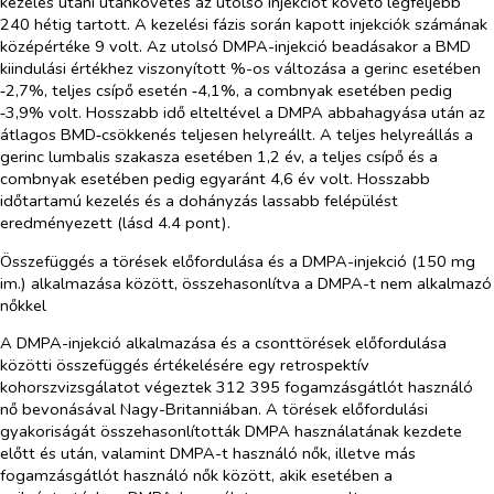
kezelés utáni utánkövetés az utolsó injekciót követő legfeljebb
240 hétig tartott. A kezelési fázis során kapott injekciók számának
középértéke 9 volt. Az utolsó DMPA-injekció beadásakor a BMD
kiindulási értékhez viszonyított %-os változása a gerinc esetében
‑2,7%, teljes csípő esetén ‑4,1%, a combnyak esetében pedig
‑3,9% volt. Hosszabb idő elteltével a DMPA abbahagyása után az
átlagos BMD‑csökkenés teljesen helyreállt. A teljes helyreállás a
gerinc lumbalis szakasza esetében 1,2 év, a teljes csípő és a
combnyak esetében pedig egyaránt 4,6 év volt. Hosszabb
időtartamú kezelés és a dohányzás lassabb felépülést
eredményezett (lásd 4.4 pont).
Összefüggés a törések előfordulása és a DMPA-injekció (150 mg
im.) alkalmazása között, összehasonlítva a DMPA-t nem alkalmazó
nőkkel
A DMPA-injekció alkalmazása és a csonttörések előfordulása
közötti összefüggés értékelésére egy retrospektív
kohorszvizsgálatot végeztek 312 395 fogamzásgátlót használó
nő bevonásával Nagy-Britanniában. A törések előfordulási
gyakoriságát összehasonlították DMPA használatának kezdete
előtt és után, valamint DMPA-t használó nők, illetve más
fogamzásgátlót használó nők között, akik esetében a