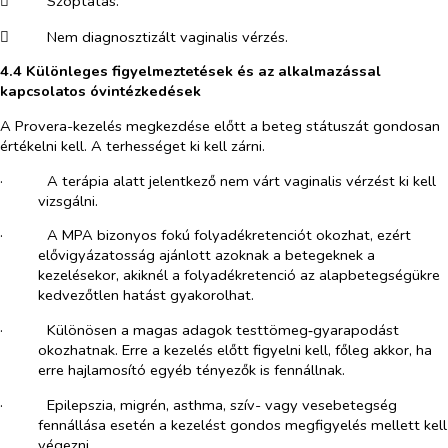
​
Szoptatás.
​
Nem diagnosztizált vaginalis vérzés.
4.4 Különleges figyelmeztetések és az alkalmazással
kapcsolatos óvintézkedések
A Provera-kezelés megkezdése előtt a beteg státuszát gondosan
értékelni kell. A terhességet ki kell zárni.
·​
A terápia alatt jelentkező nem várt vaginalis vérzést ki kell
vizsgálni.
·​
A MPA bizonyos fokú folyadékretenciót okozhat, ezért
elővigyázatosság ajánlott azoknak a betegeknek a
kezelésekor, akiknél a folyadékretenció az alapbetegségükre
kedvezőtlen hatást gyakorolhat.
·​
Különösen a magas adagok testtömeg‑gyarapodást
okozhatnak. Erre a kezelés előtt figyelni kell, főleg akkor, ha
erre hajlamosító egyéb tényezők is fennállnak.
·​
Epilepszia, migrén, asthma, szív- vagy vesebetegség
fennállása esetén a kezelést gondos megfigyelés mellett kell
végezni.