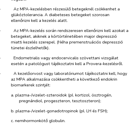
·​
Az MPA-kezelésben részesülő betegeknél csökkenhet a
glükóztolerancia. A diabeteses betegeket szorosan
ellenőrizni kell a kezelés alatt.
·​
Az MPA-kezelés során rendszeresen ellenőrizni kell azokat a
betegeket, akiknek a kórtörténetében major depresszió
miatti kezelés szerepel. (Néha premenstruációs depresszió
tünetei észlelhetők).
·​
Endometrialis vagy endocervicalis szövettani vizsgálat
esetén a patológust tájékoztatni kell a Provera-kezelésről.
·​
A kezelőorvost vagy laboratóriumot tájékoztatni kell, hogy
az MPA alkalmazása csökkentheti a következő endokrin
biomarkerek szintjét:
a.​
plazma-/vizelet-szteroidok (pl. kortizol, ösztrogén,
pregnándiol, progeszteron, tesztoszteron);
b.​
plazma-/vizelet-gonadotropinok (pl. LH és FSH);
c.​
nemihormonkötő globulin.