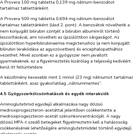
A Provera 100 mg tabletta 0,139 mg nátrium-benzoátot
tartalmaz tablettánként.
A Provera 500 mg tabletta 0,694 mg nátrium-benzoátot
tartalmaz tablettánként (lásd 2. pont).
A benzoátok növelhetik a
nem konjugált bilirubin szintjét a bilirubin albuminról történő
leszorításával, ami növelheti az újszülöttkori sárgaságot. Az
újszülöttkori hyperbilirubinaemia magicterushoz (a nem konjugált
bilirubin lerakódása az agyszövetben) és encephalopathiához
vezethet. Mivel azonban ez a gyógyszer nem javallott
gyermekeknek, ez a figyelmeztetés kizárólag a teljesség kedvéért
kerül itt feltüntetésre.
A készítmény kevesebb mint 1 mmol (23 mg) nátriumot tartalmaz
tablettánként, azaz gyakorlatilag „nátriummentes”.
4.5 Gyógyszerkölcsönhatások és egyéb interakciók
Aminoglutetimid egyidejű alkalmazása nagy dózisú
medroxiprogeszteron-acetáttal jelentősen csökkentette a
medroxiprogeszteron-acetát szérumkoncentrációját. A nagy
dózisú MPA-t szedő betegeket figyelmeztetni kell a hatásosság
csökkenésének lehetőségére aminoglutetimiddel történő egyidejű
alkalmazás esetén.