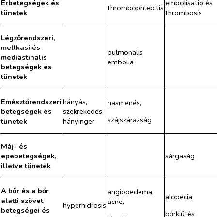
Érbetegségek és
embolisatio és
thrombophlebitis
tünetek
thrombosis
Légzőrendszeri,
mellkasi és
pulmonalis
mediastinalis
embolia
betegségek és
tünetek
Emésztőrendszeri
hányás,
hasmenés,
betegségek és
székrekedés,
szájszárazság
tünetek
hányinger
Máj- és
epebetegségek,
sárgaság
illetve tünetek
A bőr és a bőr
angiooedema,
alopecia,
alatti szövet
acne,
hyperhidrosis
betegségei és
bőrkiütés