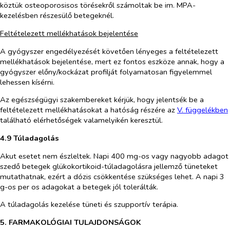
köztük osteoporosisos törésekről számoltak be im. MPA-
kezelésben részesülő betegeknél.
Feltételezett mellékhatások bejelentése
A gyógyszer engedélyezését követően lényeges a feltételezett
mellékhatások bejelentése, mert ez fontos eszköze annak, hogy a
gyógyszer előny/kockázat profilját folyamatosan figyelemmel
lehessen kísérni.
Az egészségügyi szakembereket kérjük, hogy jelentsék be a
feltételezett mellékhatásokat a hatóság részére az
V. függelékben
található elérhetőségek valamelyikén keresztül.
4.9 Túladagolás
Akut esetet nem észleltek. Napi 400
mg
-os
vagy nagyobb adagot
szedő betegek gl
ü
kokortikoid
-
túladagolás
ra jellemző
tünete
ke
t
mutathatnak
,
ezért
a dózis
csökkentés
e
szükséges
lehet
.
A napi 3
g-os
per os
adagokat a betegek jól tolerálták.
A túladagolás kezelése tüneti és szupportív terápia.
5. FARMAKOLÓGIAI TULAJDONSÁGOK