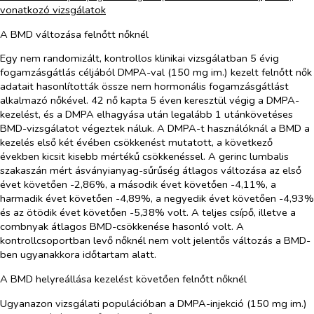
vonatkozó vizsgálatok
A BMD változása felnőtt nőknél
Egy nem randomizált, kontrollos klinikai vizsgálatban 5 évig
fogamzásgátlás céljából DMPA-val (150 mg im.) kezelt felnőtt nők
adatait hasonlították össze nem hormonális fogamzásgátlást
alkalmazó nőkével. 42 nő kapta 5 éven keresztül végig a DMPA-
kezelést, és a DMPA elhagyása után legalább 1 utánkövetéses
BMD-vizsgálatot végeztek náluk. A DMPA-t használóknál a BMD a
kezelés első két évében csökkenést mutatott, a következő
években kicsit kisebb mértékű csökkenéssel. A gerinc lumbalis
szakaszán mért ásványianyag-sűrűség átlagos változása az első
évet követően -2,86%, a második évet követően -4,11%, a
harmadik évet követően -4,89%, a negyedik évet követően -4,93%
és az ötödik évet követően -5,38% volt. A teljes csípő, illetve a
combnyak átlagos BMD-csökkenése hasonló volt. A
kontrollcsoportban levő nőknél nem volt jelentős változás a BMD-
ben ugyanakkora időtartam alatt.
A BMD helyreállása kezelést követően felnőtt nőknél
Ugyanazon vizsgálati populációban a DMPA-injekció (150 mg im.)