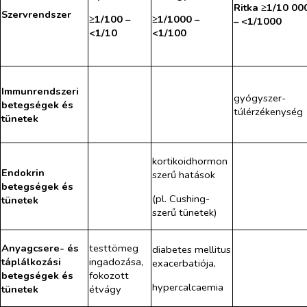
Ritka ≥1/10 00
Szervrendszer
≥1/100 –
≥1/1000 –
– <1/1000
<1/10
<1/100
Immunrendszeri
gyógyszer-
betegségek és
túlérzékenység
tünetek
kortikoidhormon​
Endokrin
szerű hatások
betegségek és
(pl. Cushing-
tünetek
szerű tünetek)
Anyagcsere- és
testtömeg
diabetes mellitus
táplálkozási
ingadozása,
exacerbatiója,
betegségek és
fokozott
hypercalcaemia
tünetek
étvágy