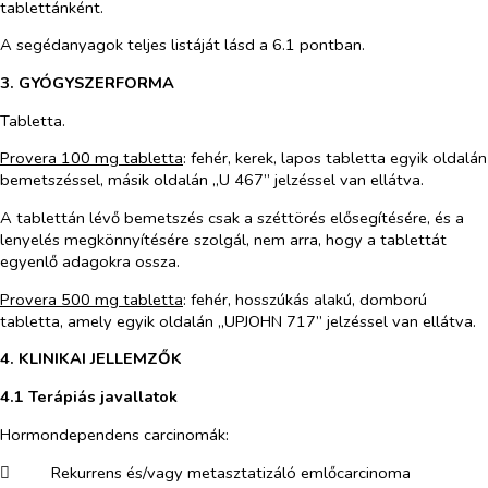
tablettánként.
A segédanyagok teljes listáját lásd a 6.1 pontban.
3. GYÓGYSZERFORMA
Tabletta.
Provera 100 mg tabletta
:
fehér, kerek, lapos tabletta egyik oldalán
bemetszéssel, másik oldalán „U 467” jelzéssel van ellátva.
A tablettán lévő bemetszés csak a széttörés elősegítésére, és a
lenyelés megkönnyítésére szolgál, nem arra, hogy a tablettát
egyenlő adagokra ossza.
Provera 500 mg tabletta
:
fehér, hosszúkás alakú, domború
tabletta, amely egyik oldalán „UPJOHN 717” jelzéssel van ellátva.
4. KLINIKAI JELLEMZŐK
4.1 Terápiás javallatok
Hormondependens carcinomák:
​
Rekurrens és/vagy metasztatizáló emlőcarcinoma