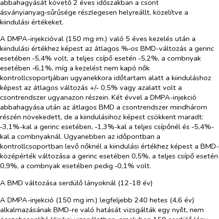
abbahagyását követő 2 éves időszakban a csont
ásványianyag‑sűrűsége részlegesen helyreállt, közelítve a
kiindulási értékeket.
A DMPA-injekcióval (150 mg im.) való 5 éves kezelés után a
kiindulási értékhez képest az átlagos %‑os BMD-változás a gerinc
esetében ‑5,4% volt, a teljes csípő esetén ‑5,2%, a combnyak
esetében ‑6,1%, míg a kezelést nem kapó nők
kontrollcsoportjában ugyanekkora időtartam alatt a kiinduláshoz
képest az átlagos változás +/‑ 0,5% vagy azalatt volt a
csontrendszer ugyanazon részein. Két évvel a DMPA-injekció
abbahagyása után az átlagos BMD a csontrendszer mindhárom
részén növekedett, de a kiindulásihoz képest csökkent maradt:
‑3,1%-kal a gerinc esetében, ‑1,3%-kal a teljes csípőnél és ‑5,4%-
kal a combnyaknál. Ugyanebben az időpontban a
kontrollcsoportban levő nőknél a kiindulási értékhez képest a BMD-
középérték változása a gerinc esetében 0,5%, a teljes csípő esetén
0,9%, a combnyak esetében pedig ‑0,1% volt.
A BMD változása serdülő lányoknál (12-18 év)
A DMPA-injekció (150 mg im.) legfeljebb 240 hetes (4,6 év)
alkalmazásának BMD-re való hatását vizsgálták egy nyílt, nem