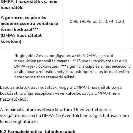
DMPA-t használók
vs
. nem
használók:
A gerincre, csípőre és
0,95 (95%-os CI: 0,74; 1,23)
medencecsontra vonatkozó
törési kockázat***
(DMPA‑használatot
követően)
*legfeljebb 2 éves megfigyelés az első DMPA-injekciót
megelőzően (indexálás dátuma), **15 éves utánkövetés az első
DMPA-injekciót követően. ***a gerinc, a csípő és a medencecsont
az általában azonosított helyek az osteoporosisos törések estén
osteoporosisban szenvedő nőknél.
Ezek az adatok azt mutatták, hogy a DMPA-t használók törési
kockázati profilja alapjában véve különbözött a DMPA-t nem
használókétól.
A maximális utánkövetési időtartam 15 év volt ebben a
vizsgálatban, ezért a DMPA 15 éven túli lehetséges hatásait nem
lehet meghatározni.
5.2 Farmakokinetikai tulajdonságok