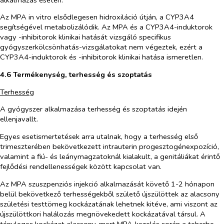
Az MPA
in vitro
elsődlegesen hidroxiláció útján, a CYP3A4
segítségével metabolizálódik. Az MPA és a CYP3A4-induktorok
vagy -inhibitorok klinikai hatását vizsgáló specifikus
gyógyszerkölcsönhatás-vizsgálatokat nem végeztek, ezért a
CYP3A4-induktorok és -inhibitorok klinikai hatása ismeretlen.
4.6 Termékenység, terhesség és szoptatás
Terhesség
A gyógyszer alkalmazása terhesség és szoptatás idején
ellenjavallt.
Egyes eset
ismertetések
arra utalnak, hogy
a
terhesség első
trimeszterében
bekövetkezett
intrauterin
progesztog
é
nex
pozíció
,
valamint
a
fiú
-
és
leánymagzatoknál
kialakult, a
genitáliá
k
at érintő
fejlődési rendellenessége
k
köz
ött
kapcsolat
van
.
Az MPA szuszpenziós injekció alkalmazását követő 1-2 hónapon
belül bekövetkező terhességekből születő újszülöttek az alacsony
születési testtömeg kockázatának lehetnek kitéve, ami viszont az
újszülöttkori halálozás megnövekedett kockázatával társul. A
tényleges kockázat alacsony, mert MPA‑kezelés során a teherbe