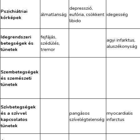
depresszió,
Pszichiátriai
álmatlanság
eufória, csökkent
idegesség
kórképek
libido
Idegrendszeri
fejfájás,
agyi infarktus,
betegségek és
szédülés,
aluszékonyság
tünetek
tremor
Szembetegségek
és szemészeti
tünetek
Szívbetegségek
és a szívvel
pangásos
myocardialis
kapcsolatos
szívelégtelenség
infarctus
tünetek