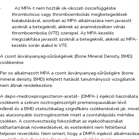
·​
Az MPA-t nem hozták ok-okozati összefüggésbe
thromboticus vagy thromboemboliás megbetegedések
kialakulásával, azonban az MPA alkalmazása nem javasolt
azoknál a betegeknél, akiknek az anamnézisében vénás
thromboembolia (VTE) szerepel. Az MPA-kezelés
megszakítása javasolt azoknál a betegeknél, akiknél az MPA-
kezelés során alakul ki VTE.
A csont ásványianyag‑sűrűségének
(Bone Mineral Density, BMD)
csökkenése
Per os
alkalmazott MPA a csont ásványianyag‑sűrűségére (bone
mineral density, BMD) kifejtett hatását tanulmányozó vizsgálatok
nem állnak rendelkezésre.
A
depo-medroxiprogeszteron-acetát- (DMPA-) injekció használata
csökkenti a szérum ösztrogénszintjét premenopausában lévő
nőknél és a BMD statisztikailag szignifikáns csökkenésével jár, mivel
az alacsonyabb ösztrogénszintek miatt a csontátépülés mértéke
csökken. A csontveszteség fokozódhat az injekcióhasználat
időtartamának növekedésével, és esetenként nem feltétlenül
teljesen reverzibilis. Nem ismert, hogy a DMPA-injekció alkalmazása