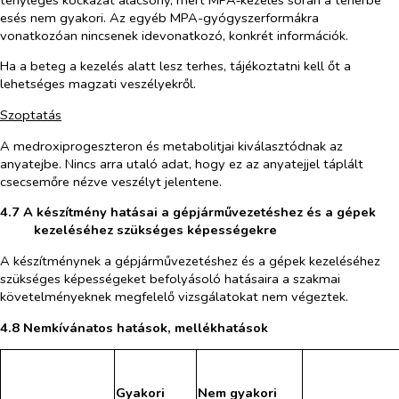
esés nem gyakori. Az egyéb MPA-gyógyszerformákra
vonatkozóan nincsenek idevonatkozó, konkrét információk.
Ha a beteg a kezelés alatt lesz terhes, tájékoztatni kell őt a
lehetséges magzati veszélyekről.
Szoptatás
A medroxiprogeszteron és metabolitjai kiválasztódnak az
anyatejbe. Nincs arra utaló adat, hogy ez az anyatejjel táplált
csecsemőre nézve veszélyt jelentene.
4.7 A készítmény hatásai a gépjárművezetéshez és a gépek
kezeléséhez szükséges képességekre
A készítménynek a gépjárművezetéshez és a gépek kezeléséhez
szükséges képességeket befolyásoló hatásaira a szakmai
követelményeknek megfelelő vizsgálatokat nem végeztek.
4.8 Nemkívánatos hatások, mellékhatások
Gyakori
Nem gyakori