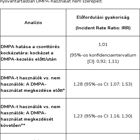
nyilvántartásban DMPA-használat nem szerepelt.
Előfordulási gyakoriság
Analízis
(Incident Rate Ratio: IRR)
1,01
DMPA hatása a csonttörés
kockázatára: kockázat a
(95%-os konfidenciaintervallum
DMPA-kezelés előtt/után
[CI]: 0,92; 1,11)
DMPA-t használók
vs
. nem
használók: A DMPA-
1,28 (95%-os CI: 1,07; 1,53)
használat megkezdése előtt*
DMPA-t használók
vs
. nem
használók: A DMPA-
1,23 (95%-os CI: 1,16; 1,30)
használat megkezdését
követően**