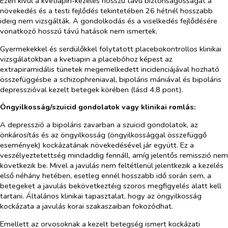
Ezen kívül a kvetiapin-kezelés hosszú távú biztonságosságát a
növekedés és a testi fejlődés tekintetében 26 hétnél hosszabb
ideig nem vizsgálták. A gondolkodás és a viselkedés fejlődésére
vonatkozó hosszú távú hatások nem ismertek.
Gyermekekkel és
serdülőkkel folytatott placebokontrollos klinikai
vizsgálatokban a kvetiapin a placebóhoz képest az
extrapiramidális tünetek megemelkedett incidenciájával hozható
összefüggésbe a s
chizophrenia
val, bipoláris mániával és bipoláris
depresszióval kezelt betegek körében (lásd
4.8 pont).
Öngyilkosság/szuicid gondolatok vagy klinikai romlás:
A depresszió a bipoláris zavarban a szuicid gondolatok, az
önkárosítás és az öngyilkosság (öngyilkossággal összefüggő
események) kockázatának növekedésével jár együtt. Ez a
veszélyeztetettség mindaddig fennáll, amíg jelentős remisszió nem
következik be. Mivel a javulás nem feltétlenül jelentkezik a kezelés
első néhány hetében, esetleg ennél hosszabb idő során sem, a
betegeket a javulás bekövetkeztéig szoros megfigyelés alatt kell
tartani. Általános klinikai tapasztalat, hogy az öngyilkosság
kockázata a javulás korai szakaszaiban fokozódhat.
Emellett az orvosoknak a kezelt betegség ismert kockázati