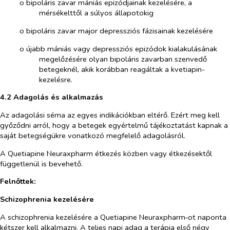
o​
bipoláris zavar mániás epizódjainak kezelésére, a
mérsékelttől a súlyos állapotokig
o​
bipoláris zavar major depressziós fázisainak kezelésére
o​
újabb mániás vagy depressziós epizódok kialakulásának
megelőzésére olyan bipoláris zavarban szenvedő
betegeknél, akik korábban reagáltak a kvetiapin-
kezelésre.
4.2 Adagolás és alkalmazás
Az adagolási séma az egyes indikációkban eltérő. Ezért meg kell
győződni arról, hogy a betegek egyértelmű tájékoztatást kapnak a
saját betegségükre vonatkozó megfelelő adagolásról.
A Quetiapine Neuraxpharm étkezés közben vagy étkezésektől
függetlenül is bevehető.
Felnőttek:
Schizophrenia kezelésére
A schizophrenia kezelésére a Quetiapine Neuraxpharm‑ot naponta
kétszer kell alkalmazni. A teljes napi adag a terápia első négy