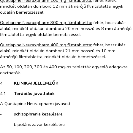
Quetiapine Neuraxpharm 200 mg filmtabletta:
fehér, kerek,
mindkét oldalán domború 12 mm átmérőjű filmtabletta, egyik
oldalán bemetszéssel.
Quetiapine Neuraxpharm 300 mg filmtabletta:
fehér, hosszúkás
alakú, mindkét oldalán domború 20 mm hosszú és 8 mm átmérőjű
filmtabletta, egyik oldalán bemetszéssel.
Quetiapine Neuraxpharm 400 mg filmtabletta:
fehér, hosszúkás
alakú, mindkét oldalán domború 21 mm hosszú és 10 mm
átmérőjű filmtabletta, mindkét oldalán bemetszéssel.
Az 50, 100, 200, 300 és 400 mg-os tabletták egyenlő adagokra
oszthatók.
4.​
KLINIKAI JELLEMZŐK
4.1​
Terápiás javallatok
A Quetiapine Neuraxpharm javasolt:
-​
schizophrenia kezelésére
-​
bipoláris zavar kezelésére