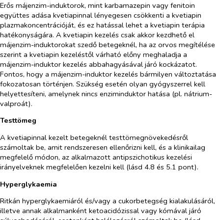
Erős májenzim-induktorok, mint karbamazepin vagy fenitoin
együttes adása kvetiapinnal lényegesen csökkenti a kvetiapin
plazmakoncentrációját, és ez hatással lehet a kvetiapin terápia
hatékonyságára. A kvetiapin kezelés csak akkor kezdhető el
májenzim-induktorokat szedő betegeknél, ha az orvos megítélése
szerint a kvetiapin kezeléstől várható előny meghaladja a
májenzim-induktor kezelés abbahagyásával járó kockázatot.
Fontos, hogy a májenzim-induktor kezelés bármilyen változtatása
fokozatosan történjen. Szükség esetén olyan gyógyszerrel kell
helyettesíteni, amelynek nincs enziminduktor hatása (pl. nátrium-
valproát).
Testtömeg
A kvetiapinnal kezelt betegeknél testtömegnövekedésről
számoltak be, amit rendszeresen ellenőrizni kell, és a klinikailag
megfelelő módon, az alkalmazott antipszichotikus kezelési
irányelveknek megfelelően kezelni kell (lásd 4.8 és 5.1 pont).
Hyperglykaemia
Ritkán hyperglykaemiáról és/vagy a cukorbetegség kialakulásáról,
illetve annak alkalmanként ketoacidózissal vagy kómával járó