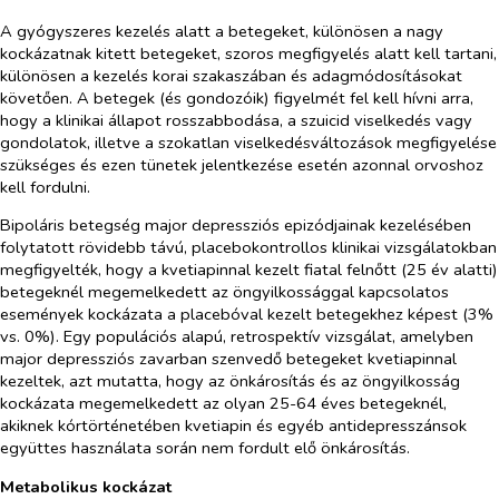
A gyógyszeres kezelés alatt a betegeket, különösen a nagy
kockázatnak kitett betegeket, szoros megfigyelés alatt kell tartani,
különösen a kezelés korai szakaszában és adagmódosításokat
követően. A betegek (és gondozóik) figyelmét fel kell hívni arra,
hogy a klinikai állapot rosszabbodása, a szuicid viselkedés vagy
gondolatok, illetve a szokatlan viselkedésváltozások megfigyelése
szükséges és ezen tünetek jelentkezése esetén azonnal orvoshoz
kell fordulni.
Bipoláris betegség major depressziós epizódjainak kezelésében
folytatott rövidebb távú, placebokontrollos klinikai vizsgálatokban
megfigyelték, hogy a kvetiapinnal kezelt fiatal felnőtt (25 év alatti)
betegeknél megemelkedett az öngyilkossággal kapcsolatos
események kockázata a placebóval kezelt betegekhez képest (3%
vs. 0%). Egy populációs alapú, retrospektív vizsgálat, amelyben
major depressziós zavarban szenvedő betegeket kvetiapinnal
kezeltek, azt mutatta, hogy az önkárosítás és az öngyilkosság
kockázata megemelkedett az olyan 25-64 éves betegeknél,
akiknek kórtörténetében kvetiapin és egyéb antidepresszánsok
együttes használata során nem fordult elő önkárosítás.
Metabolikus kockázat