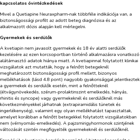
kapcsolatos óvintézkedések
Mivel a Quetiapine Neuraxpharm‑nak többféle indikációja van, a
biztonságossági profilt az adott beteg diagnózisa és az
alkalmazott dózis alapján kell mérlegelni.
Gyermekek és serdülők
A kvetiapin nem javasolt gyermekek és 18 év alatti serdülők
kezelésére az ezen korcsoportban történő alkalmazásra vonatkozó
alátámasztó adatok hiánya miatt. A kvetiapinnal folytatott klinikai
vizsgálatok azt mutatták, hogy a felnőtt betegeknél
meghatározott biztonságossági profil mellett, bizonyos
mellékhatások (lásd 4.8 pont) nagyobb gyakorisággal jelentkeztek
a gyermekek és serdülők esetén, mint a felnőtteknél
(étvágynövekedés, szérum-prolaktinszint emelkedés, hányás,
rhinitis és syncope) vagy gyermekeknél és serdülőknél más
következményekkel járhatnak (extrapiramidális tünetek és
ingerlékenység), valamint egy olyan mellékhatást tapasztaltak,
amelyet korábban a felnőtt betegekkel folytatott vizsgálatokban
nem (vérnyomás-emelkedés). A pajzsmirigyhormonok szintjének
változását szintén megfigyelték gyermekeknél és serdülőknél.