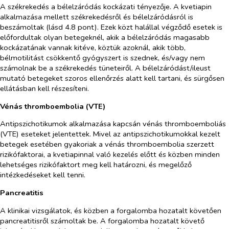
A székrekedés a bélelzáródás kockázati tényezője. A kvetiapin
alkalmazása mellett székrekedésről és bélelzáródásról is
beszámoltak (lásd 4.8 pont). Ezek közt halállal végződő esetek is
előfordultak olyan betegeknél, akik a bélelzáródás magasabb
kockázatának vannak kitéve, köztük azoknál, akik több,
bélmotilitást csökkentő gyógyszert is szednek, és/vagy nem
számolnak be a székrekedés tüneteiről. A bélelzáródást/ileust
mutató betegeket szoros ellenőrzés alatt kell tartani, és sürgősen
ellátásban kell részesíteni.
Vénás thromboembolia (VTE)
Antipszichotikumok alkalmazása kapcsán vénás thromboemboliás
(VTE) eseteket jelentettek. Mivel az antipszichotikumokkal kezelt
betegek esetében gyakoriak a vénás thromboembolia szerzett
rizikófaktorai, a kvetiapinnal való kezelés előtt és közben minden
lehetséges rizikófaktort meg kell határozni, és megelőző
intézkedéseket kell tenni.
Pancreatitis
A klinikai vizsgálatok, és közben a forgalomba hozatalt követően
pancreatitisről számoltak be. A forgalomba hozatalt követő