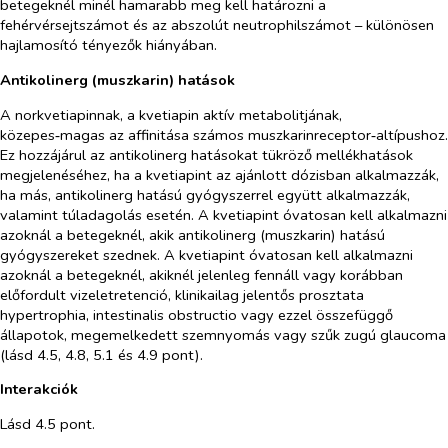
betegeknél minél hamarabb meg kell határozni a
fehérvérsejtszámot és az abszolút neutrophilszámot – különösen
hajlamosító tényezők hiányában.
Antikolinerg (muszkarin) hatások
A norkvetiapinnak, a kvetiapin aktív metabolitjának,
közepes‑magas az affinitása számos muszkarinreceptor‑altípushoz.
Ez hozzájárul az antikolinerg hatásokat tükröző mellékhatások
megjelenéséhez, ha a kvetiapint az ajánlott dózisban alkalmazzák,
ha más, antikolinerg hatású gyógyszerrel együtt alkalmazzák,
valamint túladagolás esetén. A kvetiapint óvatosan kell alkalmazni
azoknál a betegeknél, akik antikolinerg (muszkarin) hatású
gyógyszereket szednek. A kvetiapint óvatosan kell alkalmazni
azoknál a betegeknél, akiknél jelenleg fennáll vagy korábban
előfordult vizeletretenció, klinikailag jelentős prosztata
hypertrophia, intestinalis obstructio vagy ezzel összefüggő
állapotok, megemelkedett szemnyomás vagy szűk zugú glaucoma
(lásd 4.5, 4.8, 5.1 és 4.9 pont).
Interakciók
Lásd 4.5 pont.