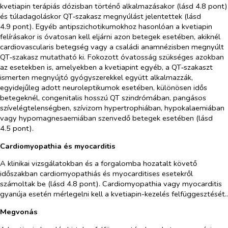
kvetiapin terápiás dózisban történő alkalmazásakor (lásd 4.8 pont)
és túladagoláskor QT‑szakasz megnyúlást jelentettek (lásd
4.9 pont). Egyéb antipszichotikumokhoz hasonlóan a kvetiapin
felírásakor is óvatosan kell eljárni azon betegek esetében, akiknél
cardiovascularis betegség vagy a családi anamnézisben megnyúlt
QT‑szakasz mutatható ki. Fokozott óvatosság szükséges azokban
az esetekben is, amelyekben a kvetiapint egyéb, a QT‑szakaszt
ismerten megnyújtó gyógyszerekkel együtt alkalmazzák,
egyidejűleg adott neuroleptikumok esetében, különösen idős
betegeknél, congenitalis hosszú QT szindrómában, pangásos
szívelégtelenségben, szívizom hypertrophiában, hypokalaemiában
vagy hypomagnesaemiában szenvedő betegek esetében (lásd
4.5 pont).
Cardiomyopathia és myocarditis
A klinikai vizsgálatokban és a forgalomba hozatalt követő
időszakban cardiomyopathiás és myocarditises esetekről
számoltak be (lásd 4.8 pont). Cardiomyopathia vagy myocarditis
gyanúja esetén mérlegelni kell a kvetiapin-kezelés felfüggesztését..
Megvonás