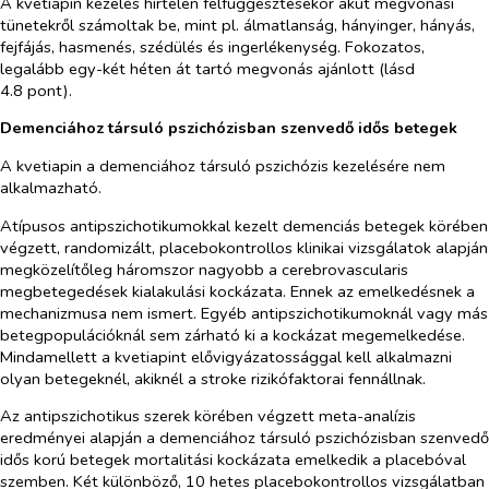
A kvetiapin kezelés hirtelen felfüggesztésekor akut megvonási
tünetekről számoltak be, mint pl. álmatlanság, hányinger, hányás,
fejfájás, hasmenés, szédülés és ingerlékenység. Fokozatos,
legalább egy-két héten át tartó megvonás ajánlott (lásd
4.8 pont).
Demenciához társuló pszichózisban szenvedő idős betegek
A kvetiapin a demenciához társuló pszichózis kezelésére nem
alkalmazható.
Atípusos antipszichotikumokkal kezelt demenciás betegek körében
végzett, randomizált, placebokontrollos klinikai vizsgálatok alapján
megközelítőleg háromszor nagyobb a cerebrovascularis
megbetegedések kialakulási kockázata. Ennek az emelkedésnek a
mechanizmusa nem ismert. Egyéb antipszichotikumoknál vagy más
betegpopulációknál sem zárható ki a kockázat megemelkedése.
Mindamellett a kvetiapint elővigyázatossággal kell alkalmazni
olyan betegeknél, akiknél a stroke rizikófaktorai fennállnak.
Az antipszichotikus szerek körében végzett meta-analízis
eredményei alapján a demenciához társuló pszichózisban szenvedő
idős korú betegek mortalitási kockázata emelkedik a placebóval
szemben. Két különböző, 10 hetes placebokontrollos vizsgálatban