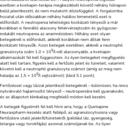
esetben a kvetiapin-terápia megkezdését követő néhány hónapon
belül jelentkezett, és nem mutatott dózisfüggést. A forgalomba
hozatal után időszakban néhány halálos kimenetelű eset is
előfordult. A neutropenia lehetséges kockázati tényezői a már
korábban is fennálló alacsony fehérvérsejtszám és gyógyszer-
indukált neutropenia az anamnézisben. Néhány eset olyan
betegeknél is előfordult, akiknél korábban nem álltak fenn
kockázati tényezők. Azon betegek esetében, akiknél a neutrophil
9
granulocyta szám 1,0 × 10
/l‑nél alacsonyabb, a kvetiapin
alkalmazását fel kell függeszteni. Az ilyen betegeket megfigyelés
alatt kell tartani, figyelni kell a fertőzés jeleit és tüneteit, valamint
követni kell a neutrophil granulocyta számot (amíg az meg nem
9
haladja az 1,5 × 10
/l sejtszámot) (lásd 5.1 pont).
Fertőzéssel vagy lázzal jelentkező betegeknél – különösen, ha nincs
nyilvánvaló hajlamosító tényező – neutropeniára kell gyanakodni,
és az állapotot klinikailag megfelelő módon kell kezelni.
A betegek figyelmét fel kell hívni arra, hogy a Quetiapine
Neuraxpharm-kezelés alatt fellépő, az agranulocytosisra vagy
fertőzésre utaló jelekről/tünetekről (például láz, gyengeség,
letargia vagy torokfájás) azonnal számoljanak be. Az ilyen