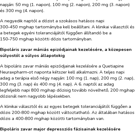
napján: 50 mg (1. napon), 100 mg (2. napon), 200 mg (3. napon)
és 300 mg (4. napon).
A negyedik naptól a dózist a szokásos hatásos napi
300‑450 mg/nap tartományba kell beállítani. A klinikai választól és
a betegek egyéni toleranciájától függően állítandó be a
150‑750 mg/nap közötti dózis tartományban.
Bipoláris zavar mániás epizódjainak kezelésére, a közepesen
súlyostól a súlyos állapotokig
A bipoláris zavar mániás epizódjainak kezelésére a Quetiapine
Neuraxpharm‑ot naponta kétszer kell alkalmazni. A teljes napi
adag a terápia első négy napján: 100 mg (1. nap), 200 mg (2. nap),
300 mg (3. nap) és 400 mg (4. nap). A 6. naptól az adag
legfeljebb napi 800 mg/nap dózisig tovább növelhető, 200 mg/nap
dózisnál nem nagyobb lépésekben.
A klinikai választól és az egyes betegek toleranciájától függően a
dózis 200‑800 mg/nap között változtatható. Az általában hatásos
dózis a 400‑800 mg/nap közötti tartományban van.
Bipoláris zavar major depressziós fázisainak kezelésére