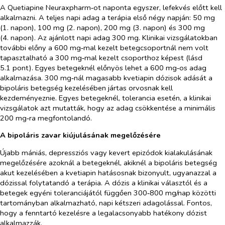
A Quetiapine Neuraxpharm‑ot naponta egyszer, lefekvés előtt kell
alkalmazni. A teljes napi adag a terápia első négy napján: 50 mg
(1. napon), 100 mg (2. napon), 200 mg (3. napon) és 300 mg
(4. napon). Az ajánlott napi adag 300 mg. Klinikai vizsgálatokban
további előny a 600 mg‑mal kezelt betegcsoportnál nem volt
tapasztalható a 300 mg‑mal kezelt csoporthoz képest (lásd
5.1 pont). Egyes betegeknél előnyös lehet a 600 mg‑os adag
alkalmazása. 300 mg‑nál magasabb kvetiapin dózisok adását a
bipoláris betegség kezelésében jártas orvosnak kell
kezdeményeznie. Egyes betegeknél, tolerancia esetén, a klinikai
vizsgálatok azt mutatták, hogy az adag csökkentése a minimális
200 mg‑ra megfontolandó.
A bipoláris zavar kiújulásának megelőzésére
Újabb mániás, depressziós vagy kevert epizódok kialakulásának
megelőzésére azoknál a betegeknél, akiknél a bipoláris betegség
akut kezelésében a kvetiapin hatásosnak bizonyult, ugyanazzal a
dózissal folytatandó a terápia. A dózis a klinikai választól és a
betegek egyéni toleranciájától függően 300‑800 mg/nap közötti
tartományban alkalmazható, napi kétszeri adagolással. Fontos,
hogy a fenntartó kezelésre a legalacsonyabb hatékony dózist
alkalmazzák.