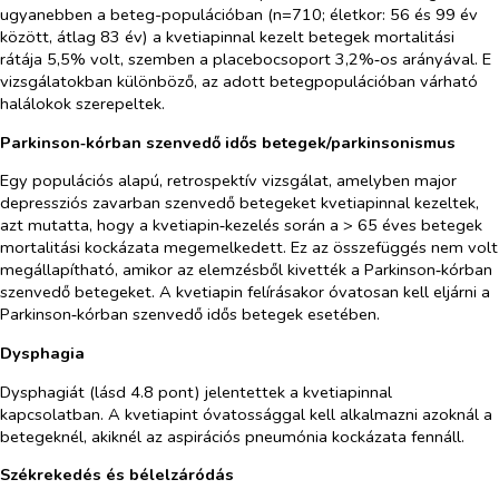
ugyanebben a beteg-populációban (n=710; életkor: 56 és 99 év
között, átlag 83 év) a kvetiapinnal kezelt betegek mortalitási
rátája 5,5% volt, szemben a placebocsoport 3,2%‑os arányával. E
vizsgálatokban különböző, az adott betegpopulációban várható
halálokok szerepeltek.
Parkinson‑kórban szenvedő idős betegek/parkinsonismus
Egy populációs alapú, retrospektív vizsgálat, amelyben major
depressziós zavarban szenvedő betegeket kvetiapinnal kezeltek,
azt mutatta, hogy a kvetiapin‑kezelés során a > 65 éves betegek
mortalitási kockázata megemelkedett. Ez az összefüggés nem volt
megállapítható, amikor az elemzésből kivették a Parkinson‑kórban
szenvedő betegeket. A kvetiapin felírásakor óvatosan kell eljárni a
Parkinson‑kórban szenvedő idős betegek esetében.
Dysphagia
Dysphagiát (lásd 4.8 pont) jelentettek a kvetiapinnal
kapcsolatban. A kvetiapint óvatossággal kell alkalmazni azoknál a
betegeknél, akiknél az aspirációs pneumónia kockázata fennáll.
Székrekedés és bélelzáródás