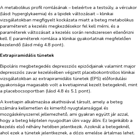
A metabolikus profil romlásának – beleértve a testsúly, a vércukor
(lásd: hyperglykaemia) és a lipidek változásait – klinikai
vizsgálatokban megfigyelt kockázata miatt a beteg metabolikus
paramétereit a kezelés megkezdésekor fel kell mérni, és a
paraméterek változásait a kezelés során rendszeresen ellenőrizni
kell. E paraméterek romlása a klinikai gyakorlatnak megfelelően
kezelendő (lásd még 4.8 pont).
Extrapiramidális tünetek
Bipoláris megbetegedés depressziós epizódjainak valamint major
depressziós zavar kezelésében végzett placebokontrollos klinikai
vizsgálatokban az extrapiramidális tünetek (EPS) előfordulási
gyakorisága magasabb volt a kvetiapinnal kezelt betegeknél, mint
a placebocsoportban (lásd 4.8 és 5.1 pont).
A kvetiapin alkalmazása akathisiával társult, amely a beteg
számára kellemetlen és kimerítő nyugtalansággal és
mozgáskényszerrel jellemezhető, ami gyakran együtt jár azzal,
hogy a beteg képtelen nyugodtan ülni vagy állni. Ez leginkább a
kezelés első néhány hetében jelentkezik. Azoknál a betegeknél,
ahol ezek a tünetek jelentkeznek, a dózis emelése ártalmas lehet.