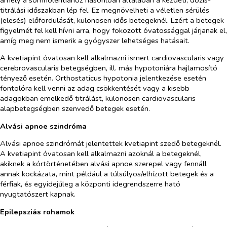
titrálási időszakban lép fel. Ez megnövelheti a véletlen sérülés
(elesés) előfordulását, különösen idős betegeknél. Ezért a betegek
figyelmét fel kell hívni arra, hogy fokozott óvatossággal járjanak el,
amíg meg nem ismerik a gyógyszer lehetséges hatásait.
A kvetiapint óvatosan kell alkalmazni ismert cardiovascularis vagy
cerebrovascularis betegségben, ill. más hypotoniára hajlamosító
tényező esetén. Orthostaticus hypotonia jelentkezése esetén
fontolóra kell venni az adag csökkentését vagy a kisebb
adagokban emelkedő titrálást, különösen cardiovascularis
alapbetegségben szenvedő betegek esetén.
Alvási apnoe szindróma
Alvási apnoe szindrómát jelentettek kvetiapint szedő betegeknél.
A kvetiapint óvatosan kell alkalmazni azoknál a betegeknél,
akiknek a kórtörténetében alvási apnoe szerepel vagy fennáll
annak kockázata, mint például a túlsúlyos/elhízott betegek és a
férfiak, és egyidejűleg a központi idegrendszerre ható
nyugtatószert kapnak.
Epilepsziás rohamok