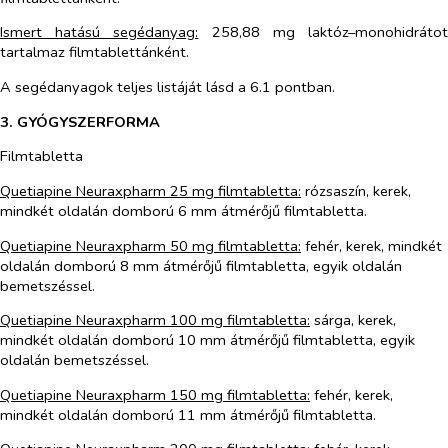
Ismert hatású segédanyag:
258,88 mg laktóz–monohidráto
tartalmaz filmtablettánként.
A segédanyagok teljes listáját lásd a 6.1 pontban.
3. GYÓGYSZERFORMA
Filmtabletta
Quetiapine
Neuraxpharm
25 mg filmtabletta:
rózsaszín, kerek,
mindkét oldalán domború 6 mm átmérőjű filmtabletta.
Quetiapine
Neuraxpharm
50 mg filmtabletta:
fehér, kerek, mindkét
oldalán domború 8 mm átmérőjű filmtabletta, egyik oldalán
bemetszéssel
.
Quetiapine
Neuraxpharm
100 mg filmtabletta:
sárga, kerek,
mindkét oldalán domború 10 mm átmérőjű filmtabletta, egyik
oldalán bemetszéssel.
Quetiapine Neuraxpharm 150 mg filmtabletta:
fehér, kerek,
mindkét oldalán domború 11 mm átmérőjű filmtabletta.