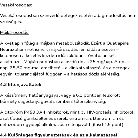
Vesekárosodás:
Vesekárosodásban szenvedő betegek esetén adagmódosítás nem
szükséges.
Májkárosodás:
A kvetiapin főleg a májban metabolizálódik. Ezért a Quetiapine
Neuraxpharm‑ot ismert májkárosodás fennállása esetén –
különösen a kezelés kezdeti időszakában – óvatosan kell
alkalmazni. Májkárosodásban a kezdő dózis 25 mg/nap. A dózis
napi 25‑50 mg‑mal emelhető – a klinikai választól és a betegek
egyéni toleranciájától függően – a hatásos dózis eléréséig.
4.3 Ellenjavallatok
A készítmény hatóanyagával vagy a 6.1 pontban felsorolt
bármely segédanyagával szembeni túlérzékenység.
A citokróm P450 3A4 inhibitorok, mint pl. HIV‑proteáz inhibitorok,
azol típusú gombaellenes szerek, eritromicin, klaritromicin és
nefazodon egyidejű alkalmazása ellenjavallt. (lásd 4.5 pont).
4.4 Különleges figyelmeztetések és az alkalmazással