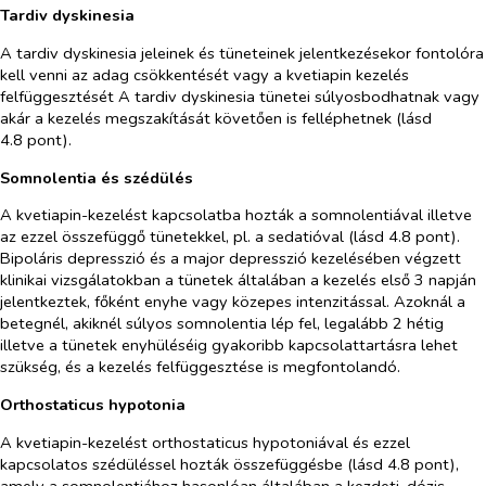
Tardiv dyskinesia
A tardiv dyskinesia jeleinek és tüneteinek jelentkezésekor fontolóra
kell venni az adag csökkentését vagy a kvetiapin kezelés
felfüggesztését A tardiv dyskinesia tünetei súlyosbodhatnak vagy
akár a kezelés megszakítását követően is felléphetnek (lásd
4.8 pont).
Somnolentia és szédülés
A kvetiapin-kezelést kapcsolatba hozták a somnolentiával illetve
az ezzel összefüggő tünetekkel, pl. a sedatióval (lásd 4.8 pont).
Bipoláris depresszió és a major depresszió kezelésében végzett
klinikai vizsgálatokban a tünetek általában a kezelés első 3 napján
jelentkeztek, főként enyhe vagy közepes intenzitással. Azoknál a
betegnél, akiknél súlyos somnolentia lép fel, legalább 2 hétig
illetve a tünetek enyhüléséig gyakoribb kapcsolattartásra lehet
szükség, és a kezelés felfüggesztése is megfontolandó.
Orthostaticus hypotonia
A kvetiapin-kezelést orthostaticus hypotoniával és ezzel
kapcsolatos szédüléssel hozták összefüggésbe (lásd 4.8 pont),
amely a somnolentiához hasonlóan általában a kezdeti, dózis-