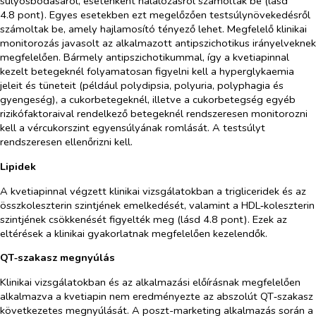
súlyosbodásáról, esetenként halálozásról számoltak be (lásd
4.8 pont). Egyes esetekben ezt megelőzően testsúlynövekedésről
számoltak be, amely hajlamosító tényező lehet. Megfelelő klinikai
monitorozás javasolt az alkalmazott antipszichotikus irányelveknek
megfelelően. Bármely antipszichotikummal, így a kvetiapinnal
kezelt betegeknél folyamatosan figyelni kell a hyperglykaemia
jeleit és tüneteit (például polydipsia, polyuria, polyphagia és
gyengeség), a cukorbetegeknél, illetve a cukorbetegség egyéb
rizikófaktoraival rendelkező betegeknél rendszeresen monitorozni
kell a vércukorszint egyensúlyának romlását. A testsúlyt
rendszeresen ellenőrizni kell.
Lipidek
A kvetiapinnal végzett klinikai vizsgálatokban a trigliceridek és az
összkoleszterin szintjének emelkedését, valamint a HDL‑koleszterin
szintjének csökkenését figyelték meg (lásd 4.8 pont). Ezek az
eltérések a klinikai gyakorlatnak megfelelően kezelendők.
QT‑szakasz megnyúlás
Klinikai vizsgálatokban és az alkalmazási előírásnak megfelelően
alkalmazva a kvetiapin nem eredményezte az abszolút QT‑szakasz
következetes megnyúlását. A poszt-marketing alkalmazás során a