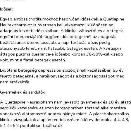
Idősek:
Egyéb antipszichotikumokhoz hasonlóan időseknél a Quetiapine
Neuraxpharm‑ot is óvatosan kell alkalmazni, különösen az
adagolás kezdeti időszakában. A klinikai választól és a betegek
egyéni toleranciájától függően idős betegeknél az adagolás
beállításának üteme lassabb, a napi terápiás dózis pedig
alacsonyabb lehet, mint fiatalabb betegek esetén. A kvetiapin
átlagos plazma clearance‑e idősebb korban 30‑50%‑kal kisebb
volt, mint a fiatal betegek esetén.
Bipoláris betegség depressziós epizódjainak kezelésében 65 év
feletti betegeknél a hatékonyságot és a biztonságosságot még
nem értékelték.
Gyermekek és serdülők:
A Quetiapine Neuraxpharm nem javasolt gyermekek és 18 év alatti
serdülők kezelésére az ezen korcsoportban történő alkalmazásra
vonatkozó alátámasztó adatok hiánya miatt. A placebokontrollos
klinikai vizsgálatok alapján rendelkezésre álló evidenciák a 4.4, 4.8,
5.1 és 5.2 pontokban találhatók.