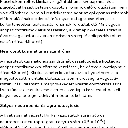
Placebokontrollos klinikai vizsgálatokban a kvetiapinnal és a
placebóval kezelt betegek között a rohamok előfordulásában nem
volt különbség. Nem áll rendelkezésre adat az epilepsziás rohamok
előfordulásának incidenciájáról olyan betegek esetében, akik
kórtörténetében epilepsziás rohamok fordultak elő. Mint egyéb
antipszichotikumok alkalmazásakor, a kvetiapin-kezelés során is
óvatosság ajánlott az anamnézisben szereplő epilepsziás roham
esetén (lásd 4.8 pont).
Neuroleptikus malignus szindróma
A neuroleptikus malignus szindrómát összefüggésbe hozták az
antipszichotikumokkal történő kezeléssel, beleértve a kvetiapint is
(lásd 4.8 pont). Klinikai tünetei közé tartozik a hyperthermia, a
megváltozott mentalis státusz, az izommerevség, a vegetatív
instabilitás, valamint a megnövekedett kreatin-foszfokináz szint.
Ilyen tünetek jelentkezése esetén a kvetiapin kezelést abba kell
hagyni és a beteget adekvát módon el kell látni.
Súlyos neutropenia és agranulocytosis
A kvetiapinnal végzett klinikai vizsgálatok során súlyos
9
neutropenia (neutrophil granulocyta szám <0,5 × 10
/l)
előfordulásáról számoltak be. A súlyos neutropenia legtöbb