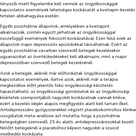
tényezői miatt figyelembe kell venniük az öngyilkossággal
kapcsolatos események lehetséges kockázatát a kvetiapin-kezelés
hirtelen abbahagyása esetén.
Egyéb pszichiátriai állapotok, amelyekben a kvetiapint
alkalmazzák, szintén együtt járhatnak az öngyilkossággal
összefüggő események fokozott kockázatával. Ezen felül ezek az
állapotok major depressziós epizódokkal társulhatnak. Ezért az
egyéb pszichiátriai zavarban szenvedő betegek kezelésekor
ugyanazokat az óvintézkedéseket kell alkalmazni, mint a major
depresszióban szenvedő betegek kezelésénél.
Azok a betegek, akiknél már előfordultak öngyilkossággal
kapcsolatos események, illetve azok, akiknél már a terápia
megkezdése előtt jelentős fokú öngyilkossági késztetés
tapasztalható, az öngyilkossági gondolatok és az öngyilkossági
kísérletek szempontjából nagyobb kockázatnak vannak kitéve,
ezért a kezelés idején alapos megfigyelés alatt kell tartani őket.
Antidepresszáns gyógyszerekkel végzett placebokontrollos klinikai
vizsgálatok meta-analízise azt mutatta, hogy a pszichiátriai
betegségben szenvedő, 25 év alatti, antidepresszánssokkal kezelt
felnőtt betegeknél a placebóhoz képest nagyobb a szuicid
viselkedés kockázata.