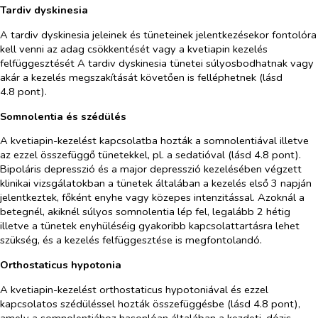
Tardiv dyskinesia
A tardiv dyskinesia jeleinek és tüneteinek jelentkezésekor fontolóra
kell venni az adag csökkentését vagy a kvetiapin kezelés
felfüggesztését A tardiv dyskinesia tünetei súlyosbodhatnak vagy
akár a kezelés megszakítását követően is felléphetnek (lásd
4.8 pont).
Somnolentia és szédülés
A kvetiapin-kezelést kapcsolatba hozták a somnolentiával illetve
az ezzel összefüggő tünetekkel, pl. a sedatióval (lásd 4.8 pont).
Bipoláris depresszió és a major depresszió kezelésében végzett
klinikai vizsgálatokban a tünetek általában a kezelés első 3 napján
jelentkeztek, főként enyhe vagy közepes intenzitással. Azoknál a
betegnél, akiknél súlyos somnolentia lép fel, legalább 2 hétig
illetve a tünetek enyhüléséig gyakoribb kapcsolattartásra lehet
szükség, és a kezelés felfüggesztése is megfontolandó.
Orthostaticus hypotonia
A kvetiapin-kezelést orthostaticus hypotoniával és ezzel
kapcsolatos szédüléssel hozták összefüggésbe (lásd 4.8 pont),
amely a somnolentiához hasonlóan általában a kezdeti, dózis-