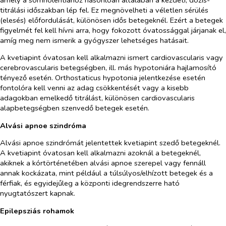
titrálási időszakban lép fel. Ez megnövelheti a véletlen sérülés
(elesés) előfordulását, különösen idős betegeknél. Ezért a betegek
figyelmét fel kell hívni arra, hogy fokozott óvatossággal járjanak el,
amíg meg nem ismerik a gyógyszer lehetséges hatásait.
A kvetiapint óvatosan kell alkalmazni ismert cardiovascularis vagy
cerebrovascularis betegségben, ill. más hypotoniára hajlamosító
tényező esetén. Orthostaticus hypotonia jelentkezése esetén
fontolóra kell venni az adag csökkentését vagy a kisebb
adagokban emelkedő titrálást, különösen cardiovascularis
alapbetegségben szenvedő betegek esetén.
Alvási apnoe szindróma
Alvási apnoe szindrómát jelentettek kvetiapint szedő betegeknél.
A kvetiapint óvatosan kell alkalmazni azoknál a betegeknél,
akiknek a kórtörténetében alvási apnoe szerepel vagy fennáll
annak kockázata, mint például a túlsúlyos/elhízott betegek és a
férfiak, és egyidejűleg a központi idegrendszerre ható
nyugtatószert kapnak.
Epilepsziás rohamok