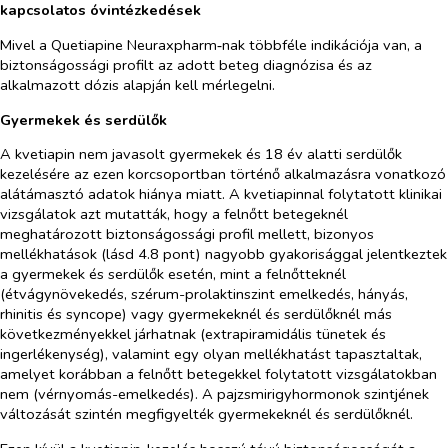
kapcsolatos óvintézkedések
Mivel a Quetiapine Neuraxpharm‑nak többféle indikációja van, a
biztonságossági profilt az adott beteg diagnózisa és az
alkalmazott dózis alapján kell mérlegelni.
Gyermekek és serdülők
A kvetiapin nem javasolt gyermekek és 18 év alatti serdülők
kezelésére az ezen korcsoportban történő alkalmazásra vonatkozó
alátámasztó adatok hiánya miatt. A kvetiapinnal folytatott klinikai
vizsgálatok azt mutatták, hogy a felnőtt betegeknél
meghatározott biztonságossági profil mellett, bizonyos
mellékhatások (lásd 4.8 pont) nagyobb gyakorisággal jelentkeztek
a gyermekek és serdülők esetén, mint a felnőtteknél
(étvágynövekedés, szérum-prolaktinszint emelkedés, hányás,
rhinitis és syncope) vagy gyermekeknél és serdülőknél más
következményekkel járhatnak (extrapiramidális tünetek és
ingerlékenység), valamint egy olyan mellékhatást tapasztaltak,
amelyet korábban a felnőtt betegekkel folytatott vizsgálatokban
nem (vérnyomás-emelkedés). A pajzsmirigyhormonok szintjének
változását szintén megfigyelték gyermekeknél és serdülőknél.