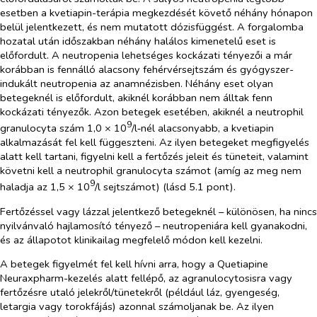
esetben a kvetiapin-terápia megkezdését követő néhány hónapon
belül jelentkezett, és nem mutatott dózisfüggést. A forgalomba
hozatal után időszakban néhány halálos kimenetelű eset is
előfordult. A neutropenia lehetséges kockázati tényezői a már
korábban is fennálló alacsony fehérvérsejtszám és gyógyszer-
indukált neutropenia az anamnézisben. Néhány eset olyan
betegeknél is előfordult, akiknél korábban nem álltak fenn
kockázati tényezők. Azon betegek esetében, akiknél a neutrophil
9
granulocyta szám 1,0 × 10
/l‑nél alacsonyabb, a kvetiapin
alkalmazását fel kell függeszteni. Az ilyen betegeket megfigyelés
alatt kell tartani, figyelni kell a fertőzés jeleit és tüneteit, valamint
követni kell a neutrophil granulocyta számot (amíg az meg nem
9
haladja az 1,5 × 10
/l sejtszámot) (lásd 5.1 pont).
Fertőzéssel vagy lázzal jelentkező betegeknél – különösen, ha nincs
nyilvánvaló hajlamosító tényező – neutropeniára kell gyanakodni,
és az állapotot klinikailag megfelelő módon kell kezelni.
A betegek figyelmét fel kell hívni arra, hogy a Quetiapine
Neuraxpharm-kezelés alatt fellépő, az agranulocytosisra vagy
fertőzésre utaló jelekről/tünetekről (például láz, gyengeség,
letargia vagy torokfájás) azonnal számoljanak be. Az ilyen