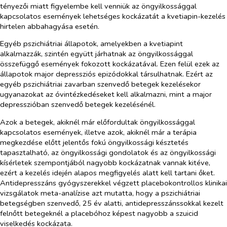
tényezői miatt figyelembe kell venniük az öngyilkossággal
kapcsolatos események lehetséges kockázatát a kvetiapin-kezelés
hirtelen abbahagyása esetén.
Egyéb pszichiátriai állapotok, amelyekben a kvetiapint
alkalmazzák, szintén együtt járhatnak az öngyilkossággal
összefüggő események fokozott kockázatával. Ezen felül ezek az
állapotok major depressziós epizódokkal társulhatnak. Ezért az
egyéb pszichiátriai zavarban szenvedő betegek kezelésekor
ugyanazokat az óvintézkedéseket kell alkalmazni, mint a major
depresszióban szenvedő betegek kezelésénél.
Azok a betegek, akiknél már előfordultak öngyilkossággal
kapcsolatos események, illetve azok, akiknél már a terápia
megkezdése előtt jelentős fokú öngyilkossági késztetés
tapasztalható, az öngyilkossági gondolatok és az öngyilkossági
kísérletek szempontjából nagyobb kockázatnak vannak kitéve,
ezért a kezelés idején alapos megfigyelés alatt kell tartani őket.
Antidepresszáns gyógyszerekkel végzett placebokontrollos klinikai
vizsgálatok meta-analízise azt mutatta, hogy a pszichiátriai
betegségben szenvedő, 25 év alatti, antidepresszánssokkal kezelt
felnőtt betegeknél a placebóhoz képest nagyobb a szuicid
viselkedés kockázata.