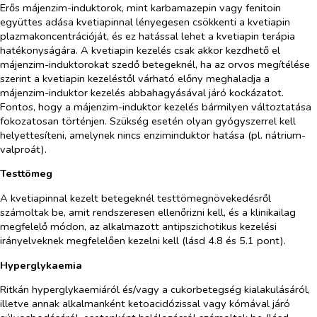
Erős májenzim-induktorok, mint karbamazepin vagy fenitoin
együttes adása kvetiapinnal lényegesen csökkenti a kvetiapin
plazmakoncentrációját, és ez hatással lehet a kvetiapin terápia
hatékonyságára. A kvetiapin kezelés csak akkor kezdhető el
májenzim-induktorokat szedő betegeknél, ha az orvos megítélése
szerint a kvetiapin kezeléstől várható előny meghaladja a
májenzim-induktor kezelés abbahagyásával járó kockázatot.
Fontos, hogy a májenzim-induktor kezelés bármilyen változtatása
fokozatosan történjen. Szükség esetén olyan gyógyszerrel kell
helyettesíteni, amelynek nincs enziminduktor hatása (pl. nátrium-
valproát).
Testtömeg
A kvetiapinnal kezelt betegeknél testtömegnövekedésről
számoltak be, amit rendszeresen ellenőrizni kell, és a klinikailag
megfelelő módon, az alkalmazott antipszichotikus kezelési
irányelveknek megfelelően kezelni kell (lásd 4.8 és 5.1 pont).
Hyperglykaemia
Ritkán hyperglykaemiáról és/vagy a cukorbetegség kialakulásáról,
illetve annak alkalmanként ketoacidózissal vagy kómával járó