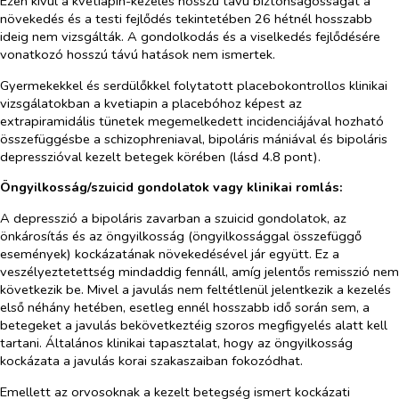
Ezen kívül a kvetiapin-kezelés hosszú távú biztonságosságát a
növekedés és a testi fejlődés tekintetében 26 hétnél hosszabb
ideig nem vizsgálták. A gondolkodás és a viselkedés fejlődésére
vonatkozó hosszú távú hatások nem ismertek.
Gyermekekkel és
serdülőkkel folytatott placebokontrollos klinikai
vizsgálatokban a kvetiapin a placebóhoz képest az
extrapiramidális tünetek megemelkedett incidenciájával hozható
összefüggésbe a s
chizophrenia
val, bipoláris mániával és bipoláris
depresszióval kezelt betegek körében (lásd
4.8 pont).
Öngyilkosság/szuicid gondolatok vagy klinikai romlás:
A depresszió a bipoláris zavarban a szuicid gondolatok, az
önkárosítás és az öngyilkosság (öngyilkossággal összefüggő
események) kockázatának növekedésével jár együtt. Ez a
veszélyeztetettség mindaddig fennáll, amíg jelentős remisszió nem
következik be. Mivel a javulás nem feltétlenül jelentkezik a kezelés
első néhány hetében, esetleg ennél hosszabb idő során sem, a
betegeket a javulás bekövetkeztéig szoros megfigyelés alatt kell
tartani. Általános klinikai tapasztalat, hogy az öngyilkosság
kockázata a javulás korai szakaszaiban fokozódhat.
Emellett az orvosoknak a kezelt betegség ismert kockázati