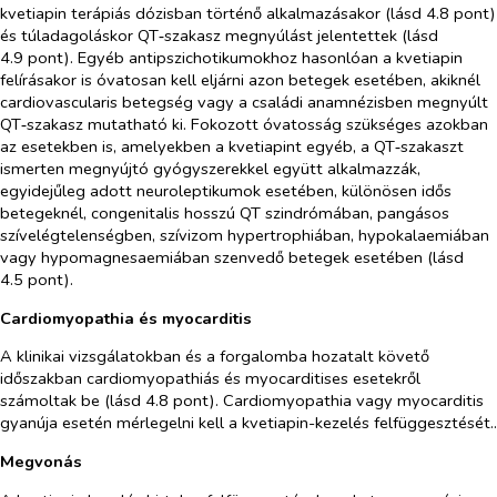
kvetiapin terápiás dózisban történő alkalmazásakor (lásd 4.8 pont)
és túladagoláskor QT‑szakasz megnyúlást jelentettek (lásd
4.9 pont). Egyéb antipszichotikumokhoz hasonlóan a kvetiapin
felírásakor is óvatosan kell eljárni azon betegek esetében, akiknél
cardiovascularis betegség vagy a családi anamnézisben megnyúlt
QT‑szakasz mutatható ki. Fokozott óvatosság szükséges azokban
az esetekben is, amelyekben a kvetiapint egyéb, a QT‑szakaszt
ismerten megnyújtó gyógyszerekkel együtt alkalmazzák,
egyidejűleg adott neuroleptikumok esetében, különösen idős
betegeknél, congenitalis hosszú QT szindrómában, pangásos
szívelégtelenségben, szívizom hypertrophiában, hypokalaemiában
vagy hypomagnesaemiában szenvedő betegek esetében (lásd
4.5 pont).
Cardiomyopathia és myocarditis
A klinikai vizsgálatokban és a forgalomba hozatalt követő
időszakban cardiomyopathiás és myocarditises esetekről
számoltak be (lásd 4.8 pont). Cardiomyopathia vagy myocarditis
gyanúja esetén mérlegelni kell a kvetiapin-kezelés felfüggesztését..
Megvonás