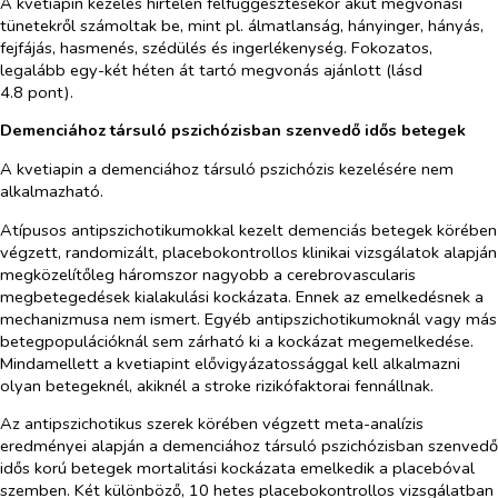
A kvetiapin kezelés hirtelen felfüggesztésekor akut megvonási
tünetekről számoltak be, mint pl. álmatlanság, hányinger, hányás,
fejfájás, hasmenés, szédülés és ingerlékenység. Fokozatos,
legalább egy-két héten át tartó megvonás ajánlott (lásd
4.8 pont).
Demenciához társuló pszichózisban szenvedő idős betegek
A kvetiapin a demenciához társuló pszichózis kezelésére nem
alkalmazható.
Atípusos antipszichotikumokkal kezelt demenciás betegek körében
végzett, randomizált, placebokontrollos klinikai vizsgálatok alapján
megközelítőleg háromszor nagyobb a cerebrovascularis
megbetegedések kialakulási kockázata. Ennek az emelkedésnek a
mechanizmusa nem ismert. Egyéb antipszichotikumoknál vagy más
betegpopulációknál sem zárható ki a kockázat megemelkedése.
Mindamellett a kvetiapint elővigyázatossággal kell alkalmazni
olyan betegeknél, akiknél a stroke rizikófaktorai fennállnak.
Az antipszichotikus szerek körében végzett meta-analízis
eredményei alapján a demenciához társuló pszichózisban szenvedő
idős korú betegek mortalitási kockázata emelkedik a placebóval
szemben. Két különböző, 10 hetes placebokontrollos vizsgálatban