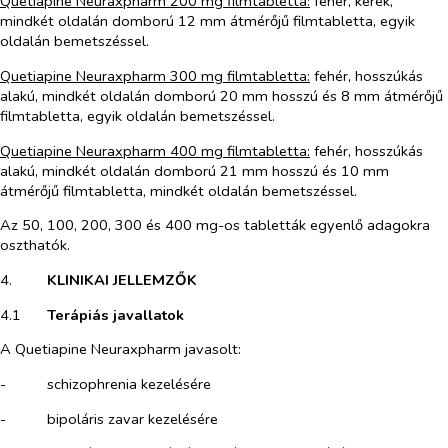
Quetiapine Neuraxpharm 200 mg filmtabletta:
fehér, kerek,
mindkét oldalán domború 12 mm átmérőjű filmtabletta, egyik
oldalán bemetszéssel.
Quetiapine Neuraxpharm 300 mg filmtabletta:
fehér, hosszúkás
alakú, mindkét oldalán domború 20 mm hosszú és 8 mm átmérőjű
filmtabletta, egyik oldalán bemetszéssel.
Quetiapine Neuraxpharm 400 mg filmtabletta:
fehér, hosszúkás
alakú, mindkét oldalán domború 21 mm hosszú és 10 mm
átmérőjű filmtabletta, mindkét oldalán bemetszéssel.
Az 50, 100, 200, 300 és 400 mg-os tabletták egyenlő adagokra
oszthatók.
4.​
KLINIKAI JELLEMZŐK
4.1​
Terápiás javallatok
A Quetiapine Neuraxpharm javasolt:
-​
schizophrenia kezelésére
-​
bipoláris zavar kezelésére