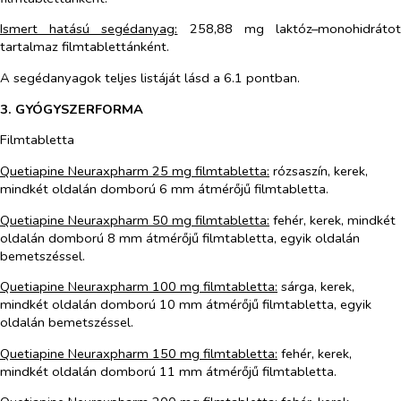
Ismert hatású segédanyag:
258,88 mg laktóz–monohidráto
tartalmaz filmtablettánként.
A segédanyagok teljes listáját lásd a 6.1 pontban.
3. GYÓGYSZERFORMA
Filmtabletta
Quetiapine
Neuraxpharm
25 mg filmtabletta:
rózsaszín, kerek,
mindkét oldalán domború 6 mm átmérőjű filmtabletta.
Quetiapine
Neuraxpharm
50 mg filmtabletta:
fehér, kerek, mindkét
oldalán domború 8 mm átmérőjű filmtabletta, egyik oldalán
bemetszéssel
.
Quetiapine
Neuraxpharm
100 mg filmtabletta:
sárga, kerek,
mindkét oldalán domború 10 mm átmérőjű filmtabletta, egyik
oldalán bemetszéssel.
Quetiapine Neuraxpharm 150 mg filmtabletta:
fehér, kerek,
mindkét oldalán domború 11 mm átmérőjű filmtabletta.