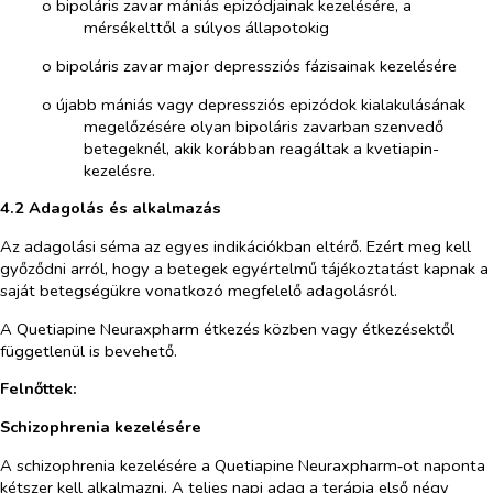
o​
bipoláris zavar mániás epizódjainak kezelésére, a
mérsékelttől a súlyos állapotokig
o​
bipoláris zavar major depressziós fázisainak kezelésére
o​
újabb mániás vagy depressziós epizódok kialakulásának
megelőzésére olyan bipoláris zavarban szenvedő
betegeknél, akik korábban reagáltak a kvetiapin-
kezelésre.
4.2 Adagolás és alkalmazás
Az adagolási séma az egyes indikációkban eltérő. Ezért meg kell
győződni arról, hogy a betegek egyértelmű tájékoztatást kapnak a
saját betegségükre vonatkozó megfelelő adagolásról.
A Quetiapine Neuraxpharm étkezés közben vagy étkezésektől
függetlenül is bevehető.
Felnőttek:
Schizophrenia kezelésére
A schizophrenia kezelésére a Quetiapine Neuraxpharm‑ot naponta
kétszer kell alkalmazni. A teljes napi adag a terápia első négy