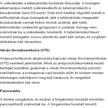
A székrekedés a bélelzáródás kockázati tényezője. A kvetiapin
alkalmazása mellett székrekedésről és bélelzáródásról is
beszámoltak (lásd 4.8 pont). Ezek közt halállal végződő esetek is
előfordultak olyan betegeknél, akik a bélelzáródás magasabb
kockázatának vannak kitéve, köztük azoknál, akik több,
bélmotilitást csökkentő gyógyszert is szednek, és/vagy nem
számolnak be a székrekedés tüneteiről. A bélelzáródást/ileust
mutató betegeket szoros ellenőrzés alatt kell tartani, és sürgősen
ellátásban kell részesíteni.
Vénás thromboembolia (VTE)
Antipszichotikumok alkalmazása kapcsán vénás thromboemboliás
(VTE) eseteket jelentettek. Mivel az antipszichotikumokkal kezelt
betegek esetében gyakoriak a vénás thromboembolia szerzett
rizikófaktorai, a kvetiapinnal való kezelés előtt és közben minden
lehetséges rizikófaktort meg kell határozni, és megelőző
intézkedéseket kell tenni.
Pancreatitis
A klinikai vizsgálatok, és közben a forgalomba hozatalt követően
pancreatitisről számoltak be. A forgalomba hozatalt követő