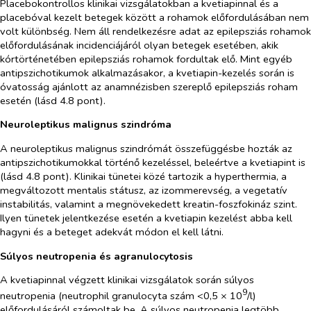
Placebokontrollos klinikai vizsgálatokban a kvetiapinnal és a
placebóval kezelt betegek között a rohamok előfordulásában nem
volt különbség. Nem áll rendelkezésre adat az epilepsziás rohamok
előfordulásának incidenciájáról olyan betegek esetében, akik
kórtörténetében epilepsziás rohamok fordultak elő. Mint egyéb
antipszichotikumok alkalmazásakor, a kvetiapin-kezelés során is
óvatosság ajánlott az anamnézisben szereplő epilepsziás roham
esetén (lásd 4.8 pont).
Neuroleptikus malignus szindróma
A neuroleptikus malignus szindrómát összefüggésbe hozták az
antipszichotikumokkal történő kezeléssel, beleértve a kvetiapint is
(lásd 4.8 pont). Klinikai tünetei közé tartozik a hyperthermia, a
megváltozott mentalis státusz, az izommerevség, a vegetatív
instabilitás, valamint a megnövekedett kreatin-foszfokináz szint.
Ilyen tünetek jelentkezése esetén a kvetiapin kezelést abba kell
hagyni és a beteget adekvát módon el kell látni.
Súlyos neutropenia és agranulocytosis
A kvetiapinnal végzett klinikai vizsgálatok során súlyos
9
neutropenia (neutrophil granulocyta szám <0,5 × 10
/l)
előfordulásáról számoltak be. A súlyos neutropenia legtöbb