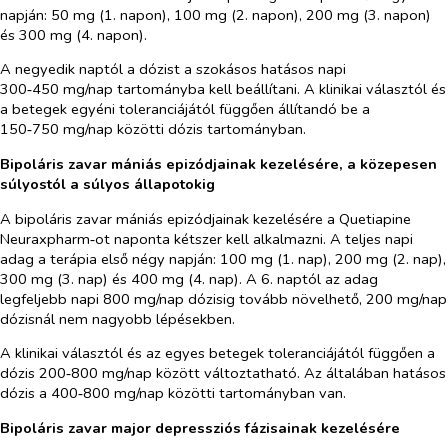
napján: 50 mg (1. napon), 100 mg (2. napon), 200 mg (3. napon)
és 300 mg (4. napon).
A negyedik naptól a dózist a szokásos hatásos napi
300‑450 mg/nap tartományba kell beállítani. A klinikai választól és
a betegek egyéni toleranciájától függően állítandó be a
150‑750 mg/nap közötti dózis tartományban.
Bipoláris zavar mániás epizódjainak kezelésére, a közepesen
súlyostól a súlyos állapotokig
A bipoláris zavar mániás epizódjainak kezelésére a Quetiapine
Neuraxpharm‑ot naponta kétszer kell alkalmazni. A teljes napi
adag a terápia első négy napján: 100 mg (1. nap), 200 mg (2. nap),
300 mg (3. nap) és 400 mg (4. nap). A 6. naptól az adag
legfeljebb napi 800 mg/nap dózisig tovább növelhető, 200 mg/nap
dózisnál nem nagyobb lépésekben.
A klinikai választól és az egyes betegek toleranciájától függően a
dózis 200‑800 mg/nap között változtatható. Az általában hatásos
dózis a 400‑800 mg/nap közötti tartományban van.
Bipoláris zavar major depressziós fázisainak kezelésére