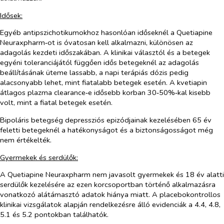
Idősek:
Egyéb antipszichotikumokhoz hasonlóan időseknél a Quetiapine
Neuraxpharm‑ot is óvatosan kell alkalmazni, különösen az
adagolás kezdeti időszakában. A klinikai választól és a betegek
egyéni toleranciájától függően idős betegeknél az adagolás
beállításának üteme lassabb, a napi terápiás dózis pedig
alacsonyabb lehet, mint fiatalabb betegek esetén. A kvetiapin
átlagos plazma clearance‑e idősebb korban 30‑50%‑kal kisebb
volt, mint a fiatal betegek esetén.
Bipoláris betegség depressziós epizódjainak kezelésében 65 év
feletti betegeknél a hatékonyságot és a biztonságosságot még
nem értékelték.
Gyermekek és serdülők:
A Quetiapine Neuraxpharm nem javasolt gyermekek és 18 év alatti
serdülők kezelésére az ezen korcsoportban történő alkalmazásra
vonatkozó alátámasztó adatok hiánya miatt. A placebokontrollos
klinikai vizsgálatok alapján rendelkezésre álló evidenciák a 4.4, 4.8,
5.1 és 5.2 pontokban találhatók.