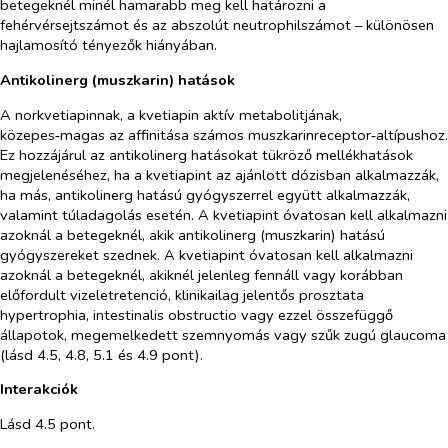
betegeknél minél hamarabb meg kell határozni a
fehérvérsejtszámot és az abszolút neutrophilszámot – különösen
hajlamosító tényezők hiányában.
Antikolinerg (muszkarin) hatások
A norkvetiapinnak, a kvetiapin aktív metabolitjának,
közepes‑magas az affinitása számos muszkarinreceptor‑altípushoz.
Ez hozzájárul az antikolinerg hatásokat tükröző mellékhatások
megjelenéséhez, ha a kvetiapint az ajánlott dózisban alkalmazzák,
ha más, antikolinerg hatású gyógyszerrel együtt alkalmazzák,
valamint túladagolás esetén. A kvetiapint óvatosan kell alkalmazni
azoknál a betegeknél, akik antikolinerg (muszkarin) hatású
gyógyszereket szednek. A kvetiapint óvatosan kell alkalmazni
azoknál a betegeknél, akiknél jelenleg fennáll vagy korábban
előfordult vizeletretenció, klinikailag jelentős prosztata
hypertrophia, intestinalis obstructio vagy ezzel összefüggő
állapotok, megemelkedett szemnyomás vagy szűk zugú glaucoma
(lásd 4.5, 4.8, 5.1 és 4.9 pont).
Interakciók
Lásd 4.5 pont.