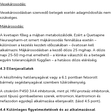
Vesekárosodás:
Vesekárosodásban szenvedő betegek esetén adagmódosítás nem
szükséges.
Májkárosodás:
A kvetiapin főleg a májban metabolizálódik. Ezért a Quetiapine
Neuraxpharm‑ot ismert májkárosodás fennállása esetén –
különösen a kezelés kezdeti időszakában – óvatosan kell
alkalmazni. Májkárosodásban a kezdő dózis 25 mg/nap. A dózis
napi 25‑50 mg‑mal emelhető – a klinikai választól és a betegek
egyéni toleranciájától függően – a hatásos dózis eléréséig.
4.3 Ellenjavallatok
A készítmény hatóanyagával vagy a 6.1 pontban felsorolt
bármely segédanyagával szembeni túlérzékenység.
A citokróm P450 3A4 inhibitorok, mint pl. HIV‑proteáz inhibitorok,
azol típusú gombaellenes szerek, eritromicin, klaritromicin és
nefazodon egyidejű alkalmazása ellenjavallt. (lásd 4.5 pont).
4.4 Különleges figyelmeztetések és az alkalmazással