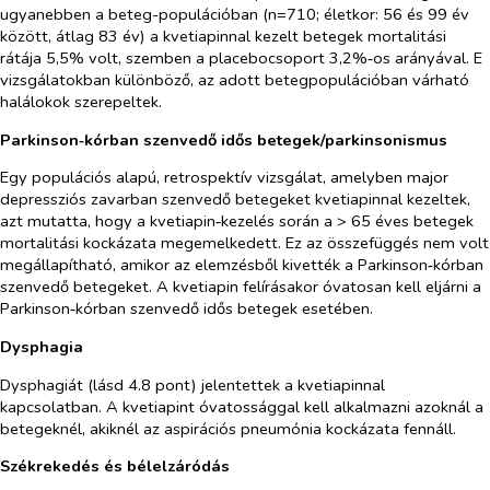
ugyanebben a beteg-populációban (n=710; életkor: 56 és 99 év
között, átlag 83 év) a kvetiapinnal kezelt betegek mortalitási
rátája 5,5% volt, szemben a placebocsoport 3,2%‑os arányával. E
vizsgálatokban különböző, az adott betegpopulációban várható
halálokok szerepeltek.
Parkinson‑kórban szenvedő idős betegek/parkinsonismus
Egy populációs alapú, retrospektív vizsgálat, amelyben major
depressziós zavarban szenvedő betegeket kvetiapinnal kezeltek,
azt mutatta, hogy a kvetiapin‑kezelés során a > 65 éves betegek
mortalitási kockázata megemelkedett. Ez az összefüggés nem volt
megállapítható, amikor az elemzésből kivették a Parkinson‑kórban
szenvedő betegeket. A kvetiapin felírásakor óvatosan kell eljárni a
Parkinson‑kórban szenvedő idős betegek esetében.
Dysphagia
Dysphagiát (lásd 4.8 pont) jelentettek a kvetiapinnal
kapcsolatban. A kvetiapint óvatossággal kell alkalmazni azoknál a
betegeknél, akiknél az aspirációs pneumónia kockázata fennáll.
Székrekedés és bélelzáródás