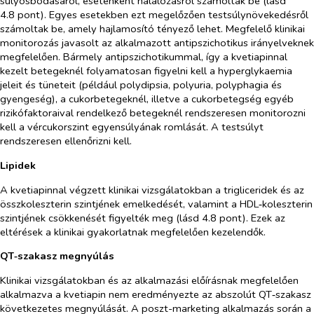
súlyosbodásáról, esetenként halálozásról számoltak be (lásd
4.8 pont). Egyes esetekben ezt megelőzően testsúlynövekedésről
számoltak be, amely hajlamosító tényező lehet. Megfelelő klinikai
monitorozás javasolt az alkalmazott antipszichotikus irányelveknek
megfelelően. Bármely antipszichotikummal, így a kvetiapinnal
kezelt betegeknél folyamatosan figyelni kell a hyperglykaemia
jeleit és tüneteit (például polydipsia, polyuria, polyphagia és
gyengeség), a cukorbetegeknél, illetve a cukorbetegség egyéb
rizikófaktoraival rendelkező betegeknél rendszeresen monitorozni
kell a vércukorszint egyensúlyának romlását. A testsúlyt
rendszeresen ellenőrizni kell.
Lipidek
A kvetiapinnal végzett klinikai vizsgálatokban a trigliceridek és az
összkoleszterin szintjének emelkedését, valamint a HDL‑koleszterin
szintjének csökkenését figyelték meg (lásd 4.8 pont). Ezek az
eltérések a klinikai gyakorlatnak megfelelően kezelendők.
QT‑szakasz megnyúlás
Klinikai vizsgálatokban és az alkalmazási előírásnak megfelelően
alkalmazva a kvetiapin nem eredményezte az abszolút QT‑szakasz
következetes megnyúlását. A poszt-marketing alkalmazás során a