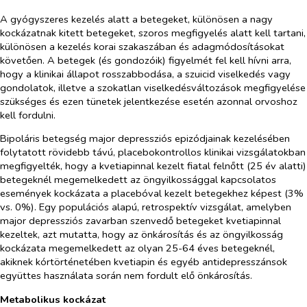
A gyógyszeres kezelés alatt a betegeket, különösen a nagy
kockázatnak kitett betegeket, szoros megfigyelés alatt kell tartani,
különösen a kezelés korai szakaszában és adagmódosításokat
követően. A betegek (és gondozóik) figyelmét fel kell hívni arra,
hogy a klinikai állapot rosszabbodása, a szuicid viselkedés vagy
gondolatok, illetve a szokatlan viselkedésváltozások megfigyelése
szükséges és ezen tünetek jelentkezése esetén azonnal orvoshoz
kell fordulni.
Bipoláris betegség major depressziós epizódjainak kezelésében
folytatott rövidebb távú, placebokontrollos klinikai vizsgálatokban
megfigyelték, hogy a kvetiapinnal kezelt fiatal felnőtt (25 év alatti)
betegeknél megemelkedett az öngyilkossággal kapcsolatos
események kockázata a placebóval kezelt betegekhez képest (3%
vs. 0%). Egy populációs alapú, retrospektív vizsgálat, amelyben
major depressziós zavarban szenvedő betegeket kvetiapinnal
kezeltek, azt mutatta, hogy az önkárosítás és az öngyilkosság
kockázata megemelkedett az olyan 25-64 éves betegeknél,
akiknek kórtörténetében kvetiapin és egyéb antidepresszánsok
együttes használata során nem fordult elő önkárosítás.
Metabolikus kockázat