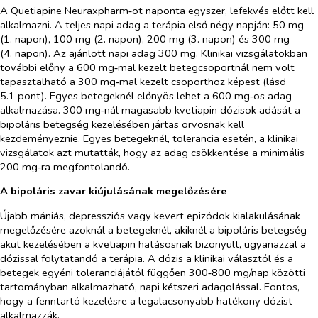
A Quetiapine Neuraxpharm‑ot naponta egyszer, lefekvés előtt kell
alkalmazni. A teljes napi adag a terápia első négy napján: 50 mg
(1. napon), 100 mg (2. napon), 200 mg (3. napon) és 300 mg
(4. napon). Az ajánlott napi adag 300 mg. Klinikai vizsgálatokban
további előny a 600 mg‑mal kezelt betegcsoportnál nem volt
tapasztalható a 300 mg‑mal kezelt csoporthoz képest (lásd
5.1 pont). Egyes betegeknél előnyös lehet a 600 mg‑os adag
alkalmazása. 300 mg‑nál magasabb kvetiapin dózisok adását a
bipoláris betegség kezelésében jártas orvosnak kell
kezdeményeznie. Egyes betegeknél, tolerancia esetén, a klinikai
vizsgálatok azt mutatták, hogy az adag csökkentése a minimális
200 mg‑ra megfontolandó.
A bipoláris zavar kiújulásának megelőzésére
Újabb mániás, depressziós vagy kevert epizódok kialakulásának
megelőzésére azoknál a betegeknél, akiknél a bipoláris betegség
akut kezelésében a kvetiapin hatásosnak bizonyult, ugyanazzal a
dózissal folytatandó a terápia. A dózis a klinikai választól és a
betegek egyéni toleranciájától függően 300‑800 mg/nap közötti
tartományban alkalmazható, napi kétszeri adagolással. Fontos,
hogy a fenntartó kezelésre a legalacsonyabb hatékony dózist
alkalmazzák.