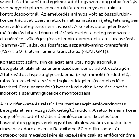
szerinti A stádiumú) betegeknek adott egyszeri adag raloxifen 2,5-
szer nagyobb plazmakoncentrációt eredményezett, mint a
kontrollcsoportnál. Az emelkedés arányos volt az összbilirubin-
koncentrációval. Ezért a raloxifen alkalmazása májelégtelenségben
szenvedő betegeknél nem javasolt. A kezelés során jelentkező
májfunkciós laboratóriumi eltérések esetén a beteg rendszeres
ellenőrzése szükséges (összbilirubin, gamma-glutamil-transzferáz
(gamma-GT), alkalikus foszfatáz, aszpartát-amino-transzferáz
(ASAT, GOT), alanin-amino-transzferáz (ALAT, GPT)).
Korlátozott számú klinikai adat arra utal, hogy azoknál a
betegeknél, akiknek az anamnézisében per os adott ösztrogén
által kiváltott hypertriglyceridaemia (> 5,6 mmol/l) fordult elő, a
raloxifen-kezelést a szérumtrigliceridek jelentős emelkedése
kísérheti. Fenti anamnézisű betegek raloxifen-kezelése esetén
indokolt a szérumtrigliceridek monitorozása.
A raloxifen-kezelés relatív ártalmatlanságát emlőkarcinómás
betegeknél nem vizsgálták kielégítő módon. A raloxifen és a korai
vagy előrehaladott stádiumú emlőkarcinóma kezelésében
használatos gyógyszerek együttes alkalmazására vonatkozóan
nincsenek adatok, ezért a Raloxibone 60 mg filmtablettát
osteoporosis megelőzésére és kezelésére csak az emlőkarcinóma