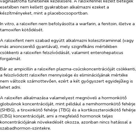
vaginaatrófia tüneteinek kezelésére. A raloxifennel kezelt betegek
esetében nem kellett gyakrabban alkalmazni ezeket a
készítményeket, mint a placebocsoportban.
In vitro
, a raloxifen nem befolyásolta a warfarin, a fenitoin, illetve a
tamoxifen kötődését.
A raloxifent nem szabad együtt alkalmazni kolesztiraminnal (vagy
más anioncserélő gyantával), mely szignifikáns mértékben
csökkenti a raloxifen felszívódását, valamint enterohepaticus
forgalmát.
Bár az ampicillin a raloxifen plazma-csúcskoncentrációját csökkenti,
a felszívódott raloxifen mennyisége és eliminációjának mértéke
nem változik számottevően, ezért a két gyógyszert egyidejűleg is
lehet adni.
A raloxifen alkalmazása valamelyest megnöveli a hormonkötő
globulinok koncentrációját, mint például a nemihormonkötő fehérje
(SHBG), a tiroxinkötő fehérje (TBG) és a kortikoszteroidkötő fehérje
(CBG) koncentrációját, ami a megfelelő hormonok teljes
koncentrációjának növekedését okozza, azonban nincs hatással a
szabadhormon-szintekre.