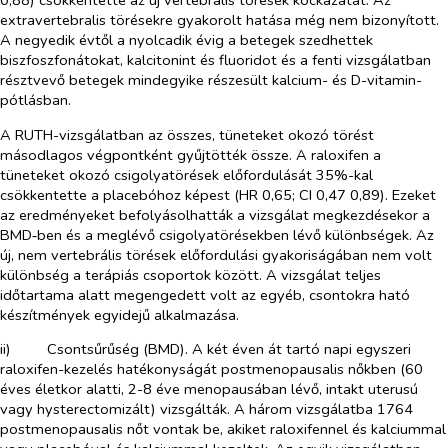
0,88) csökkentette az új vertebralis törések kockázatát. Az
extravertebralis törésekre gyakorolt hatása még nem bizonyított.
A negyedik évtől a nyolcadik évig a betegek szedhettek
biszfoszfonátokat, kalcitonint és fluoridot és a fenti vizsgálatban
résztvevő betegek mindegyike részesült kalcium- és D-vitamin-
pótlásban.
A RUTH-vizsgálatban az összes, tüneteket okozó törést
másodlagos végpontként gyűjtötték össze. A raloxifen a
tüneteket okozó csigolyatörések előfordulását 35%-kal
csökkentette a placebóhoz képest (HR 0,65; CI 0,47 0,89). Ezeket
az eredményeket befolyásolhatták a vizsgálat megkezdésekor a
BMD‑ben és a meglévő csigolyatörésekben lévő különbségek. Az
új, nem vertebrális törések előfordulási gyakoriságában nem volt
különbség a terápiás csoportok között. A vizsgálat teljes
időtartama alatt megengedett volt az egyéb, csontokra ható
készítmények egyidejű alkalmazása.
ii)​
Csontsűrűség (BMD). A két éven át tartó napi egyszeri
raloxifen-kezelés hatékonyságát postmenopausalis nőkben (60
éves életkor alatti, 2-8 éve menopausában lévő, intakt uterusú
vagy hysterectomizált) vizsgálták. A három vizsgálatba 1764
postmenopausalis nőt vontak be, akiket raloxifennel és kalciummal