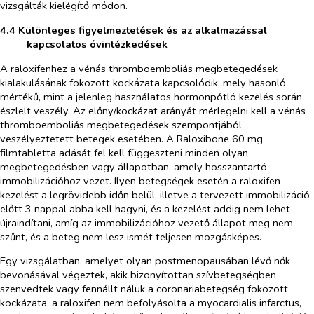
vizsgálták kielégítő módon.
4.4 Különleges figyelmeztetések és az alkalmazással
kapcsolatos óvintézkedések
A raloxifenhez a vénás thromboemboliás megbetegedések
kialakulásának fokozott kockázata kapcsolódik, mely hasonló
mértékű, mint a jelenleg használatos hormonpótló kezelés során
észlelt veszély. Az előny/kockázat arányát mérlegelni kell a vénás
thromboemboliás megbetegedések szempontjából
veszélyeztetett betegek esetében. A Raloxibone 60 mg
filmtabletta adását fel kell függeszteni minden olyan
megbetegedésben vagy állapotban, amely hosszantartó
immobilizációhoz vezet. Ilyen betegségek esetén a raloxifen-
kezelést a legrövidebb időn belül, illetve a tervezett immobilizáció
előtt 3 nappal abba kell hagyni, és a kezelést addig nem lehet
újraindítani, amíg az immobilizációhoz vezető állapot meg nem
szűnt, és a beteg nem lesz ismét teljesen mozgásképes.
Egy vizsgálatban, amelyet olyan postmenopausában lévő nők
bevonásával végeztek, akik bizonyítottan szívbetegségben
szenvedtek vagy fennállt náluk a coronariabetegség fokozott
kockázata, a raloxifen nem befolyásolta a myocardialis infarctus,