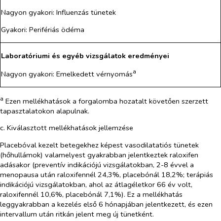
Nagyon gyakori
:
Influenzás tünetek
Gyakori
:
Perifériás ödéma
Laboratóriumi és egyéb vizsgálatok eredményei
a
Nagyon gyakori:
Emelkedett vérnyomás
a
Ezen mellékhatások a forgalomba hozatalt követően szerzett
tapasztalatokon alapulnak.
c. Kiválasztott mellékhatások jellemzése
Placebóval kezelt betegekhez képest vasodilatatiós tünetek
(hőhullámok) valamelyest gyakrabban jelentkeztek raloxifen
adásakor (preventív indikációjú vizsgálatokban, 2-8 évvel a
menopausa után raloxifennél 24,3%, placebónál 18,2%; terápiás
indikációjú vizsgálatokban, ahol az átlagéletkor 66 év volt,
raloxifennél 10,6%, placebónál 7,1%). Ez a mellékhatás
leggyakrabban a kezelés első 6 hónapjában jelentkezett, és ezen
intervallum után ritkán jelent meg új tünetként.