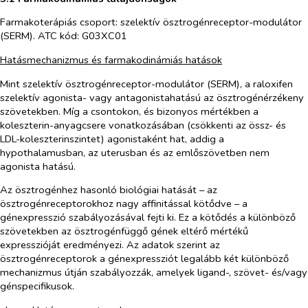
Farmakoterápiás csoport: szelektív ösztrogénreceptor-modulátor
(SERM). ATC kód: G03XC01
Hatásmechanizmus és farmakodinámiás hatások
Mint szelektív ösztrogénreceptor-modulátor (SERM), a raloxifen
szelektív agonista- vagy antagonistahatású az ösztrogénérzékeny
szövetekben. Míg a csontokon, és bizonyos mértékben a
koleszterin-anyagcsere vonatkozásában (csökkenti az össz- és
LDL-koleszterinszintet) agonistaként hat, addig a
hypothalamusban, az uterusban és az emlőszövetben nem
agonista hatású.
Az ösztrogénhez hasonló biológiai hatását – az
ösztrogénreceptorokhoz nagy affinitással kötődve – a
génexpresszió szabályozásával fejti ki. Ez a kötődés a különböző
szövetekben az ösztrogénfüggő gének eltérő mértékű
expresszióját eredményezi. Az adatok szerint az
ösztrogénreceptorok a génexpressziót legalább két különböző
mechanizmus útján szabályozzák, amelyek ligand-, szövet- és/vagy
génspecifikusok.