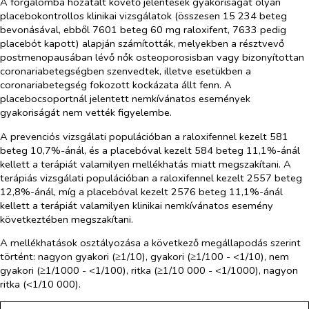
A forgalomba hozatalt követő jelentések gyakoriságát olyan
placebokontrollos klinikai vizsgálatok (összesen 15 234 beteg
bevonásával, ebből 7601 beteg 60 mg raloxifent, 7633 pedig
placebót kapott) alapján számították, melyekben a résztvevő
postmenopausában lévő nők osteoporosisban vagy bizonyítottan
coronariabetegségben szenvedtek, illetve esetükben a
coronariabetegség fokozott kockázata állt fenn. A
placebocsoportnál jelentett nemkívánatos események
gyakoriságát nem vették figyelembe.
A prevenciós vizsgálati populációban a raloxifennel kezelt 581
beteg 10,7%-ánál, és a placebóval kezelt 584 beteg 11,1%-ánál
kellett a terápiát valamilyen mellékhatás miatt megszakítani. A
terápiás vizsgálati populációban a raloxifennel kezelt 2557 beteg
12,8%-ánál, míg a placebóval kezelt 2576 beteg 11,1%-ánál
kellett a terápiát valamilyen klinikai nemkívánatos esemény
következtében megszakítani.
A mellékhatások osztályozása a következő megállapodás szerint
történt: nagyon gyakori (≥1/10), gyakori (≥1/100 - <1/10), nem
gyakori (≥1/1000 - <1/100), ritka (≥1/10 000 - <1/1000), nagyon
ritka (<1/10 000).