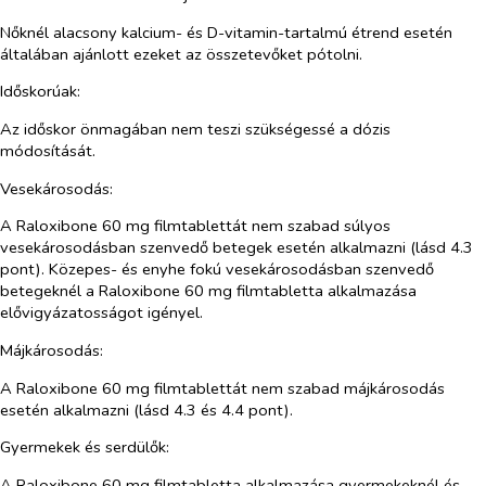
Nőknél alacsony kalcium- és D-vitamin-tartalmú étrend esetén
általában ajánlott ezeket az összetevőket pótolni.
Időskorúak:
Az időskor önmagában nem teszi szükségessé a dózis
módosítását.
Vesekárosodás:
A Raloxibone 60 mg filmtablettát nem szabad súlyos
vesekárosodásban szenvedő betegek esetén alkalmazni (lásd 4.3
pont). Közepes- és enyhe fokú vesekárosodásban szenvedő
betegeknél a Raloxibone 60 mg filmtabletta alkalmazása
elővigyázatosságot igényel.
Májkárosodás:
A Raloxibone 60 mg filmtablettát nem szabad májkárosodás
esetén alkalmazni (lásd 4.3 és 4.4 pont).
Gyermekek és serdülők:
A Raloxibone 60 mg filmtabletta alkalmazása gyermekeknél és