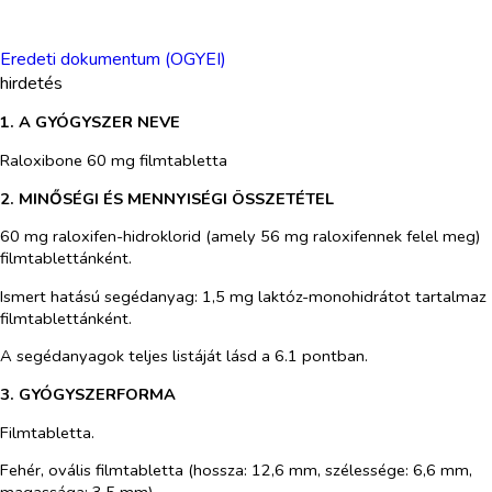
Eredeti dokumentum (OGYEI)
hirdetés
1. A GYÓGYSZER NEVE
Raloxibone 60 mg filmtabletta
2. MINŐSÉGI ÉS MENNYISÉGI ÖSSZETÉTEL
60 mg raloxifen-hidroklorid (amely 56 mg raloxifennek felel meg)
filmtablettánként.
Ismert hatású segédanyag: 1,5 mg laktóz-monohidrátot tartalmaz
filmtablettánként.
A segédanyagok teljes listáját lásd a 6.1 pontban.
3. GYÓGYSZERFORMA
Filmtabletta.
Fehér, ovális filmtabletta (hossza: 12,6 mm, szélessége: 6,6 mm,