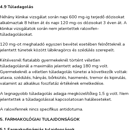
4.9 Túladagolás
Néhány klinikai vizsgálat során napi 600 mg-ig terjedő dózisokat
alkalmaztak 8 héten át és napi 120 mg-os dózisokat 3 éven át. A
klinikai vizsgálatok során nem jelentettek raloxifen-
túladagolásokat.
120 mg-ot meghaladó egyszeri bevétel esetében felnőtteknél a
jelentett tünetek között lábikragörcs és szédülés szerepelt.
Kétévesnél fiatalabb gyermekeknél történt véletlen
túladagolásnál a maximális jelentett adag 180 mg volt.
Gyermekeknél a véletlen túladagolás tünetei a következők voltak:
ataxia, szédülés, hányás, bőrkiütés, hasmenés, tremor és kipirulás,
valamint az alkalikus foszfatáz értékének emelkedése.
A legnagyobb túladagolás adagja megközelítőleg 1,5 g volt. Nem
jelentettek a túladagolással kapcsolatosan haláleseteket.
A raloxifennek nincs specifikus antidotuma.
5. FARMAKOLÓGIAI TULAJDONSÁGOK
5.1 Farmakodinámiás tulajdonságok