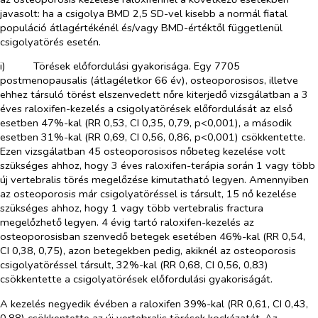
javasolt: ha a csigolya BMD 2,5 SD-vel kisebb a normál fiatal
populáció átlagértékénél és/vagy BMD-értéktől függetlenül
csigolyatörés esetén.
i)​
Törések előfordulási gyakorisága. Egy 7705
postmenopausalis (átlagéletkor 66 év), osteoporosisos, illetve
ehhez társuló törést elszenvedett nőre kiterjedő vizsgálatban a 3
éves raloxifen-kezelés a csigolyatörések előfordulását az első
esetben 47%-kal (RR 0,53, CI 0,35, 0,79, p<0,001), a második
esetben 31%-kal (RR 0,69, CI 0,56, 0,86, p<0,001) csökkentette.
Ezen vizsgálatban 45 osteoporosisos nőbeteg kezelése volt
szükséges ahhoz, hogy 3 éves raloxifen-terápia során 1 vagy több
új vertebralis törés megelőzése kimutatható legyen. Amennyiben
az osteoporosis már csigolyatöréssel is társult, 15 nő kezelése
szükséges ahhoz, hogy 1 vagy több vertebralis fractura
megelőzhető legyen. 4 évig tartó raloxifen-kezelés az
osteoporosisban szenvedő betegek esetében 46%-kal (RR 0,54,
CI 0,38, 0,75), azon betegekben pedig, akiknél az osteoporosis
csigolyatöréssel társult, 32%-kal (RR 0,68, CI 0,56, 0,83)
csökkentette a csigolyatörések előfordulási gyakoriságát.
A kezelés negyedik évében a raloxifen 39%-kal (RR 0,61, CI 0,43,