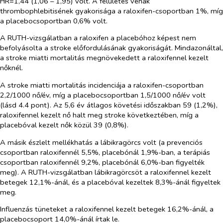
HR=1,44 (1,06 – 1,95) volt. A felületes vénák
thrombophlebitisének gyakorisága a raloxifen-csoportban 1%, míg
a placebocsoportban 0,6% volt.
A RUTH-vizsgálatban a raloxifen a placebóhoz képest nem
befolyásolta a stroke előfordulásának gyakoriságát. Mindazonáltal,
a stroke miatti mortalitás megnövekedett a raloxifennel kezelt
nőknél.
A stroke miatti mortalitás incidenciája a raloxifen-csoportban
2,2/1000 nő/év, míg a placebocsoportban 1,5/1000 nő/év volt
(lásd 4.4 pont). Az 5,6 év átlagos követési időszakban 59 (1,2%),
raloxifennel kezelt nő halt meg stroke következtében, míg a
placebóval kezelt nők közül 39 (0,8%).
A másik észlelt mellékhatás a lábikragörcs volt (a prevenciós
csoportban raloxifennél 5,5%, placebónál 1,9%-ban, a terápiás
csoportban raloxifennél 9,2%, placebónál 6,0%-ban figyelték
meg). A RUTH-vizsgálatban lábikragörcsöt a raloxifennel kezelt
betegek 12,1%-ánál, és a placebóval kezeltek 8,3%-ánál figyeltek
meg.
Influenzás tüneteket a raloxifennel kezelt betegek 16,2%-ánál, a
placebocsoport 14,0%-ánál írtak le.