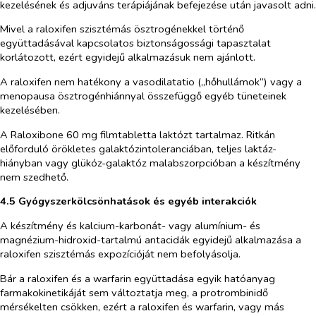
kezelésének és adjuváns terápiájának befejezése után javasolt adni.
Mivel a raloxifen szisztémás ösztrogénekkel történő
együttadásával kapcsolatos biztonságossági tapasztalat
korlátozott, ezért egyidejű alkalmazásuk nem ajánlott.
A raloxifen nem hatékony a vasodilatatio („hőhullámok”) vagy a
menopausa ösztrogénhiánnyal összefüggő egyéb tüneteinek
kezelésében.
A Raloxibone 60 mg filmtabletta laktózt tartalmaz. Ritkán
előforduló örökletes galaktózintoleranciában, teljes laktáz-
hiányban vagy glükóz-galaktóz malabszorpcióban a készítmény
nem szedhető.
4.5 Gyógyszerkölcsönhatások és egyéb interakciók
A készítmény és kalcium-karbonát- vagy alumínium- és
magnézium-hidroxid-tartalmú antacidák egyidejű alkalmazása a
raloxifen szisztémás expozícióját nem befolyásolja.
Bár a raloxifen és a warfarin együttadása egyik hatóanyag
farmakokinetikáját sem változtatja meg, a protrombinidő
mérsékelten csökken, ezért a raloxifen és warfarin, vagy más