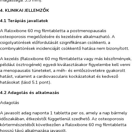
magassága: 3,5 mm).
4. KLINIKAI JELLEMZŐK
4.1 Terápiás javallatok
A Raloxibone 60 mg filmtabletta a postmenopausalis
osteoporosis megelőzésére és kezelésére alkalmazható. A
csigolyatörések előfordulását szignifikánsan csökkenti, a
combnyaktörések incidenciáját csökkentő hatása nem bizonyított.
A kezelés (Raloxibone 60 mg filmtabletta vagy más készítmények,
például ösztrogének) egyedi kiválasztásakor figyelembe kell venni
a menopausalis tüneteket, a méh- és emlőszövetekre gyakorolt
hatást, valamint a cardiovascularis kockázatokat és kedvező
hatásokat (lásd 5.1 pont).
4.2 Adagolás és alkalmazás
Adagolás
A javasolt adag naponta 1 tabletta per os, amely a nap bármely
időszakában, étkezéstől függetlenül szedhető. Az osteoporosis
kórtermészetéből következően a Raloxibone 60 mg filmtabletta
hosszú távú alkalmazása javasolt.