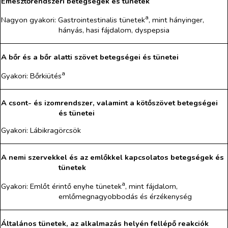
Emésztőrendszeri betegségek és tünetek
a
Nagyon gyakori
:
Gastrointestinalis tünetek
, mint hányinger,
hányás, hasi fájdalom, dyspepsia
A bőr és a bőr alatti szövet betegségei és tünetei
a
Gyakori
:
Bőrkiütés
A csont- és izomrendszer, valamint a kötőszövet betegségei
és tünetei
Gyakori
:
Lábikragörcsök
A nemi szervekkel és az emlőkkel kapcsolatos betegségek és
tünetek
a
Gyakori
:
Emlőt érintő enyhe tünetek
, mint fájdalom,
emlőmegnagyobbodás és érzékenység
Általános tünetek, az alkalmazás helyén fellépő reakciók