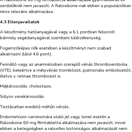
serdülőknél nem javasolt. A Raloxibone-nak ebben a populációban
nincs releváns alkalmazása.
4.3 Ellenjavallatok
A készítmény hatóanyagával vagy a 6.1 pontban felsorolt
bármely segédanyagával szembeni túlérzékenység.
Fogamzóképes nők esetében a készítményt nem szabad
alkalmazni (lásd 4.6 pont).
Fennálló vagy az anamnézisben szereplő vénás thromboembolia
(VTE), beleértve a mélyvénás trombózist, pulmonalis embolisatiót,
illetve v. retinae thrombosist is.
Májkárosodás, cholestasis.
Súlyos vesekárosodás.
Tisztázatlan eredetű méhűri vérzés.
Endometrium-carcinomára utaló jel vagy tünet esetén a
Raloxibone 60 mg filmtabletta alkalmazása nem javasolt, mivel
ebben a betegségben a raloxifen biztonságos alkalmazását nem