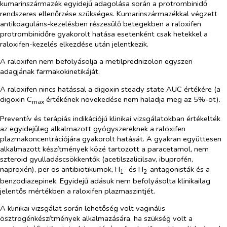
kumarinszármazék egyidejű adagolása során a protrombinidő
rendszeres ellenőrzése szükséges. Kumarinszármazékkal végzett
antikoaguláns-kezelésben részesülő betegekben a raloxifen
protrombinidőre gyakorolt hatása esetenként csak hetekkel a
raloxifen-kezelés elkezdése után jelentkezik.
A raloxifen nem befolyásolja a metilprednizolon egyszeri
adagjának farmakokinetikáját.
A raloxifen nincs hatással a digoxin steady state AUC értékére (a
digoxin C
értékének növekedése nem haladja meg az 5%-ot).
max
Preventív és terápiás indikációjú klinikai vizsgálatokban értékelték
az egyidejűleg alkalmazott gyógyszereknek a raloxifen
plazmakoncentrációjára gyakorolt hatását. A gyakran együttesen
alkalmazott készítmények közé tartozott a paracetamol, nem
szteroid gyulladáscsökkentők (acetilszalicilsav, ibuprofén,
naproxén), per os antibiotikumok, H
- és H
-antagonisták és a
1
2
benzodiazepinek. Egyidejű adásuk nem befolyásolta klinikailag
jelentős mértékben a raloxifen plazmaszintjét.
A klinikai vizsgálat során lehetőség volt vaginális
ösztrogénkészítmények alkalmazására, ha szükség volt a