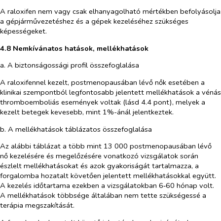
A raloxifen nem vagy csak elhanyagolható mértékben befolyásolja
a gépjárművezetéshez és a gépek kezeléséhez szükséges
képességeket.
4.8 Nemkívánatos hatások, mellékhatások
a. A biztonságossági profil összefoglalása
A raloxifennel kezelt, postmenopausában lévő nők esetében a
klinikai szempontból legfontosabb jelentett mellékhatások a vénás
thromboemboliás események voltak (lásd 4.4 pont), melyek a
kezelt betegek kevesebb, mint 1%-ánál jelentkeztek.
b. A mellékhatások táblázatos összefoglalása
Az alábbi táblázat a több mint 13 000 postmenopausában lévő
nő kezelésére és megelőzésére vonatkozó vizsgálatok során
észlelt mellékhatásokat és azok gyakoriságát tartalmazza, a
forgalomba hozatalt követően jelentett mellékhatásokkal együtt.
A kezelés időtartama ezekben a vizsgálatokban 6‑60 hónap volt.
A mellékhatások többsége általában nem tette szükségessé a
terápia megszakítását.