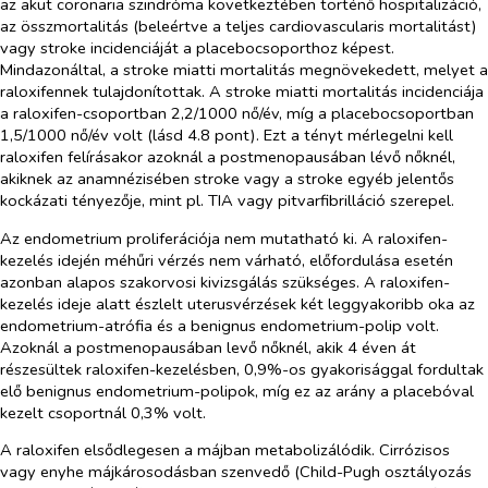
az akut coronaria szindróma következtében történő hospitalizáció,
az összmortalitás (beleértve a teljes cardiovascularis mortalitást)
vagy stroke incidenciáját a placebocsoporthoz képest.
Mindazonáltal, a stroke miatti mortalitás megnövekedett, melyet a
raloxifennek tulajdonítottak. A stroke miatti mortalitás incidenciája
a raloxifen-csoportban 2,2/1000 nő/év, míg a placebocsoportban
1,5/1000 nő/év volt (lásd 4.8 pont). Ezt a tényt mérlegelni kell
raloxifen felírásakor azoknál a postmenopausában lévő nőknél,
akiknek az anamnézisében stroke vagy a stroke egyéb jelentős
kockázati tényezője, mint pl. TIA vagy pitvarfibrilláció szerepel.
Az endometrium proliferációja nem mutatható ki. A raloxifen-
kezelés idején méhűri vérzés nem várható, előfordulása esetén
azonban alapos szakorvosi kivizsgálás szükséges. A raloxifen-
kezelés ideje alatt észlelt uterusvérzések két leggyakoribb oka az
endometrium-atrófia és a benignus endometrium-polip volt.
Azoknál a postmenopausában levő nőknél, akik 4 éven át
részesültek raloxifen-kezelésben, 0,9%-os gyakorisággal fordultak
elő benignus endometrium-polipok, míg ez az arány a placebóval
kezelt csoportnál 0,3% volt.
A raloxifen elsődlegesen a májban metabolizálódik. Cirrózisos
vagy enyhe májkárosodásban szenvedő (Child-Pugh osztályozás