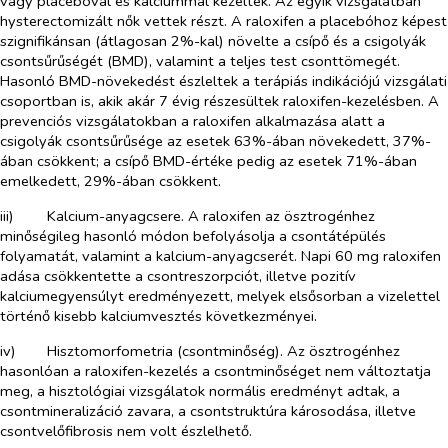
vagy placebóval és kalciummal kezeltek. Az egyik vizsgálatban
hysterectomizált nők vettek részt. A raloxifen a placebóhoz képest
szignifikánsan (átlagosan 2%-kal) növelte a csípő és a csigolyák
csontsűrűségét (BMD), valamint a teljes test csonttömegét.
Hasonló BMD-növekedést észleltek a terápiás indikációjú vizsgálati
csoportban is, akik akár 7 évig részesültek raloxifen-kezelésben. A
prevenciós vizsgálatokban a raloxifen alkalmazása alatt a
csigolyák csontsűrűsége az esetek 63%-ában növekedett, 37%-
ában csökkent; a csípő BMD-értéke pedig az esetek 71%-ában
emelkedett, 29%-ában csökkent.
iii)​
Kalcium-anyagcsere. A raloxifen az ösztrogénhez
minőségileg hasonló módon befolyásolja a csontátépülés
folyamatát, valamint a kalcium-anyagcserét. Napi 60 mg raloxifen
adása csökkentette a csontreszorpciót, illetve pozitív
kalciumegyensúlyt eredményezett, melyek elsősorban a vizelettel
történő kisebb kalciumvesztés következményei.
iv)​
Hisztomorfometria (csontminőség). Az ösztrogénhez
hasonlóan a raloxifen-kezelés a csontminőséget nem változtatja
meg, a hisztológiai vizsgálatok normális eredményt adtak, a
csontmineralizáció zavara, a csontstruktúra károsodása, illetve
csontvelőfibrosis nem volt észlelhető.