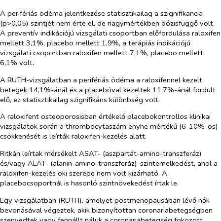
A perifériás ödéma jelentkezése statisztikailag a szignifikancia
(p>0,05) szintjét nem érte el, de nagymértékben dózisfüggő volt.
A preventív indikációjú vizsgálati csoportban előfordulása raloxifen
mellett 3,1%, placebo mellett 1,9%, a terápiás indikációjú
vizsgálati csoportban raloxifen mellett 7,1%, placebo mellett
6,1% volt.
A RUTH-vizsgálatban a perifériás ödéma a raloxifennel kezelt
betegek 14,1%-ánál és a placebóval kezeltek 11,7%-ánál fordult
elő, ez statisztikailag szignifikáns különbség volt.
A raloxifent osteoporosisban értékelő placebokontrollos klinikai
vizsgálatok során a thrombocytaszám enyhe mértékű (6-10%-os)
csökkenését is leírták raloxifen-kezelés alatt.
Ritkán leírtak mérsékelt ASAT- (aszpartát-amino-transzferáz)
és/vagy ALAT- (alanin-amino-transzferáz)-szintemelkedést, ahol a
raloxifen-kezelés oki szerepe nem volt kizárható. A
placebocsoportnál is hasonló szintnövekedést írtak le.
Egy vizsgálatban (RUTH), amelyet postmenopausában lévő nők
bevonásával végeztek, akik bizonyítottan coronariabetegségben
szenvedtek vagy fennállt náluk a coronariabetegség fokozott