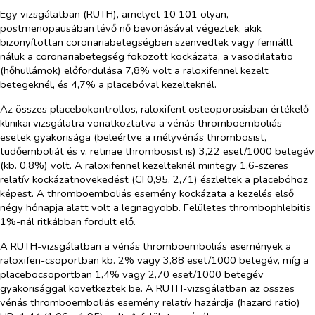
Egy vizsgálatban (RUTH), amelyet 10 101 olyan,
postmenopausában lévő nő bevonásával végeztek, akik
bizonyítottan coronariabetegségben szenvedtek vagy fennállt
náluk a coronariabetegség fokozott kockázata, a vasodilatatio
(hőhullámok) előfordulása 7,8% volt a raloxifennel kezelt
betegeknél, és 4,7% a placebóval kezelteknél.
Az összes placebokontrollos, raloxifent osteoporosisban értékelő
klinikai vizsgálatra vonatkoztatva a vénás thromboemboliás
esetek gyakorisága (beleértve a mélyvénás thrombosist,
tüdőemboliát és v. retinae thrombosist is) 3,22 eset/1000 betegév
(kb. 0,8%) volt. A raloxifennel kezelteknél mintegy 1,6-szeres
relatív kockázatnövekedést (CI 0,95, 2,71) észleltek a placebóhoz
képest. A thromboemboliás esemény kockázata a kezelés első
négy hónapja alatt volt a legnagyobb. Felületes thrombophlebitis
1%-nál ritkábban fordult elő.
A RUTH-vizsgálatban a vénás thromboemboliás események a
raloxifen-csoportban kb. 2% vagy 3,88 eset/1000 betegév, míg a
placebocsoportban 1,4% vagy 2,70 eset/1000 betegév
gyakorisággal következtek be. A RUTH-vizsgálatban az összes
vénás thromboemboliás esemény relatív hazárdja (hazard ratio)