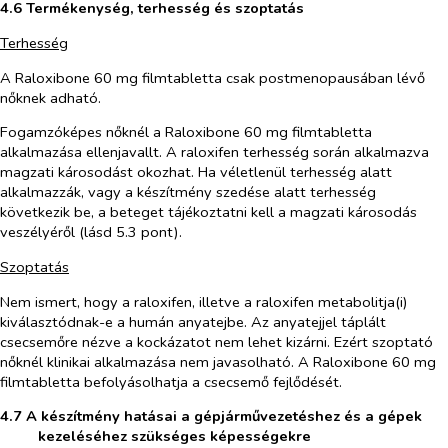
4.6 Termékenység, terhesség és szoptatás
Terhesség
A Raloxibone 60 mg filmtabletta csak postmenopausában lévő
nőknek adható.
Fogamzóképes nőknél a Raloxibone 60 mg filmtabletta
alkalmazása ellenjavallt. A raloxifen terhesség során alkalmazva
magzati károsodást okozhat. Ha véletlenül terhesség alatt
alkalmazzák, vagy a készítmény szedése alatt terhesség
következik be, a beteget tájékoztatni kell a magzati károsodás
veszélyéről (lásd 5.3 pont).
Szoptatás
Nem ismert, hogy a raloxifen, illetve a raloxifen metabolitja(i)
kiválasztódnak-e a humán anyatejbe. Az anyatejjel táplált
csecsemőre nézve a kockázatot nem lehet kizárni. Ezért szoptató
nőknél klinikai alkalmazása nem javasolható. A Raloxibone 60 mg
filmtabletta befolyásolhatja a csecsemő fejlődését.
4.7 A készítmény hatásai a gépjárművezetéshez és a gépek
kezeléséhez szükséges képességekre