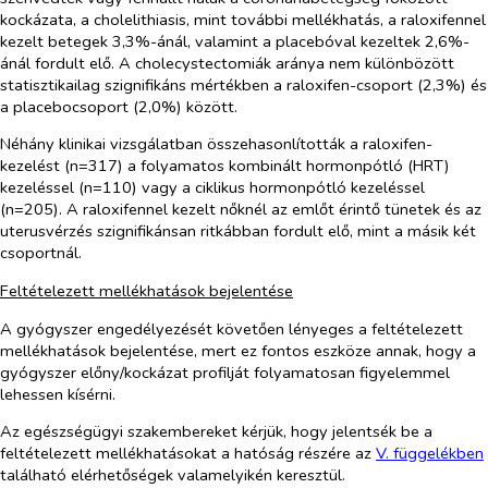
kockázata, a cholelithiasis, mint további mellékhatás, a raloxifennel
kezelt betegek 3,3%-ánál, valamint a placebóval kezeltek 2,6%-
ánál fordult elő. A cholecystectomiák aránya nem különbözött
statisztikailag szignifikáns mértékben a raloxifen-csoport (2,3%) és
a placebocsoport (2,0%) között.
Néhány klinikai vizsgálatban összehasonlították a raloxifen-
kezelést (n=317) a folyamatos kombinált hormonpótló (HRT)
kezeléssel (n=110) vagy a ciklikus hormonpótló kezeléssel
(n=205). A raloxifennel kezelt nőknél az emlőt érintő tünetek és az
uterusvérzés szignifikánsan ritkábban fordult elő, mint a másik két
csoportnál.
Feltételezett mellékhatások bejelentése
A gyógyszer engedélyezését követően lényeges a feltételezett
mellékhatások bejelentése, mert ez fontos eszköze annak, hogy a
gyógyszer előny/kockázat profilját folyamatosan figyelemmel
lehessen kísérni.
Az egészségügyi szakembereket kérjük, hogy jelentsék be a
feltételezett mellékhatásokat a hatóság részére az
V. függelékben
található elérhetőségek valamelyikén keresztül.