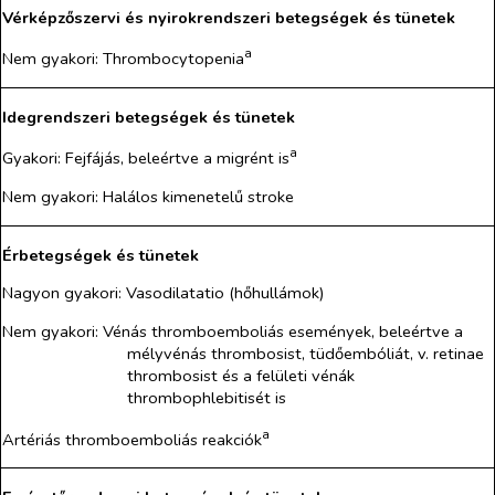
Vérképzőszervi és nyirokrendszeri betegségek és tünetek
a
Nem gyakori:
Thrombocytopenia
Idegrendszeri betegségek és tünetek
a
Gyakori:
Fejfájás, beleértve a migrént is
Nem gyakori:
Halálos kimenetelű stroke
Érbetegségek és tünetek
Nagyon gyakori
:
Vasodilatatio (hőhullámok)
Nem gyakori
:
Vénás thromboemboliás események, beleértve a
mélyvénás thrombosist, tüdőembóliát, v. retinae
thrombosist és a felületi vénák
thrombophlebitisét is
a
Artériás thromboemboliás reakciók