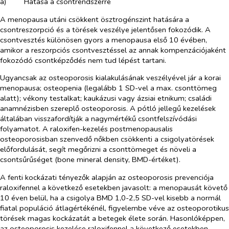
a)​
Hatása a csontrendszerre
A menopausa utáni csökkent ösztrogénszint hatására a
csontreszorpció és a törések veszélye jelentősen fokozódik. A
csontvesztés különösen gyors a menopausa első 10 évében,
amikor a reszorpciós csontvesztéssel az annak kompenzációjaként
fokozódó csontképződés nem tud lépést tartani.
Ugyancsak az osteoporosis kialakulásának veszélyével jár a korai
menopausa; osteopenia (legalább 1 SD-vel a max. csonttömeg
alatt); vékony testalkat; kaukázusi vagy ázsiai etnikum; családi
anamnézisben szereplő osteoporosis. A pótló jellegű kezelések
általában visszafordítják a nagymértékű csontfelszívódási
folyamatot. A raloxifen-kezelés postmenopausalis
osteoporosisban szenvedő nőkben csökkenti a csigolyatörések
előfordulását, segít megőrizni a csonttömeget és növeli a
csontsűrűséget (bone mineral density, BMD-értéket).
A fenti kockázati tényezők alapján az osteoporosis prevenciója
raloxifennel a következő esetekben javasolt: a menopausát követő
10 éven belül, ha a csigolya BMD 1,0-2,5 SD-vel kisebb a normál
fiatal populáció átlagértékénél, figyelembe véve az osteoporotikus
törések magas kockázatát a betegek élete során. Hasonlóképpen,
az osteoporosis kezelése raloxifennel a következő esetekben