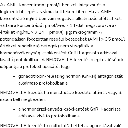
Az AMH-koncentrációt pmol/l-ben kell kifejezni, és a
legközelebbi egész számra kell lekerekíteni. Ha az AMH-
koncentráció ng/ml-ben van megadva, alkalmazás előtt át kell
váltani a koncentrációt pmol/l-re, 7,14-dal megszorozva az
értéket (ng/mL × 7,14 = pmol/l). µg: mikrogramm A
potenciálisan fokozottan reagáló betegeket (AMH > 35 pmol/l
értékkel rendelkező betegek) nem vizsgálták a
hormonérzékenység-csökkentést GnRH-agonista adásával
kiváltó protokollban. A REKOVELLE-kezelés megkezdésének
időpontja a protokoll típusától függ.
gonadotropin-releasing hormon (GnRH) antagonistát
alkalmazó protokollban a
REKOVELLE-kezelést a menstruáció kezdete utáni 2. vagy 3.
napon kell megkezdeni;
a hormonérzékenység-csökkentést GnRH-agonista
adásával kiváltó protokollban a
REKOVELLE-kezelést körülbelül 2 héttel az agonistával való