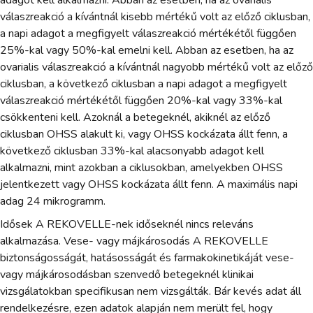
válaszreakció a kívántnál kisebb mértékű volt az előző ciklusban,
a napi adagot a megfigyelt válaszreakció mértékétől függően
25%-kal vagy 50%-kal emelni kell. Abban az esetben, ha az
ovarialis válaszreakció a kívántnál nagyobb mértékű volt az előző
ciklusban, a következő ciklusban a napi adagot a megfigyelt
válaszreakció mértékétől függően 20%-kal vagy 33%-kal
csökkenteni kell. Azoknál a betegeknél, akiknél az előző
ciklusban OHSS alakult ki, vagy OHSS kockázata állt fenn, a
következő ciklusban 33%-kal alacsonyabb adagot kell
alkalmazni, mint azokban a ciklusokban, amelyekben OHSS
jelentkezett vagy OHSS kockázata állt fenn. A maximális napi
adag 24 mikrogramm.
Idősek A REKOVELLE-nek időseknél nincs releváns
alkalmazása. Vese- vagy májkárosodás A REKOVELLE
biztonságosságát, hatásosságát és farmakokinetikáját vese-
vagy májkárosodásban szenvedő betegeknél klinikai
vizsgálatokban specifikusan nem vizsgálták. Bár kevés adat áll
rendelkezésre, ezen adatok alapján nem merült fel, hogy