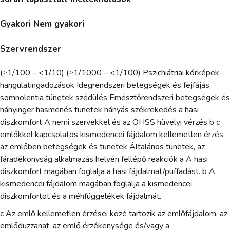
Gyakori Nem gyakori
Szervrendszer
(≥1/100 – <1/10) (≥1/1000 – <1/100) Pszichiátriai kórképek
hangulatingadozások Idegrendszeri betegségek és fejfájás
somnolentia tünetek szédülés Emésztőrendszeri betegségek és
hányinger hasmenés tünetek hányás székrekedés a hasi
diszkomfort A nemi szervekkel és az OHSS hüvelyi vérzés b c
emlőkkel kapcsolatos kismedencei fájdalom kellemetlen érzés
az emlőben betegségek és tünetek Általános tünetek, az
fáradékonyság alkalmazás helyén fellépő reakciók a A hasi
diszkomfort magában foglalja a hasi fájdalmat/puffadást. b A
kismedencei fájdalom magában foglalja a kismedencei
diszkomfortot és a méhfüggelékek fájdalmát.
c Az emlő kellemetlen érzései közé tartozik az emlőfájdalom, az
emlőduzzanat, az emlő érzékenysége és/vagy a