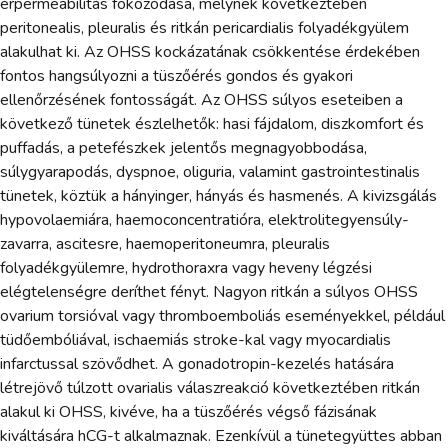
érpermeabilitás fokozódása, melynek következtében
peritonealis, pleuralis és ritkán pericardialis folyadékgyülem
alakulhat ki. Az OHSS kockázatának csökkentése érdekében
fontos hangsúlyozni a tüszőérés gondos és gyakori
ellenőrzésének fontosságát. Az OHSS súlyos eseteiben a
következő tünetek észlelhetők: hasi fájdalom, diszkomfort és
puffadás, a petefészkek jelentős megnagyobbodása,
súlygyarapodás, dyspnoe, oliguria, valamint gastrointestinalis
tünetek, köztük a hányinger, hányás és hasmenés. A kivizsgálás
hypovolaemiára, haemoconcentratióra, elektrolitegyensúly-
zavarra, ascitesre, haemoperitoneumra, pleuralis
folyadékgyülemre, hydrothoraxra vagy heveny légzési
elégtelenségre deríthet fényt. Nagyon ritkán a súlyos OHSS
ovarium torsióval vagy thromboemboliás eseményekkel, például
tüdőembóliával, ischaemiás stroke-kal vagy myocardialis
infarctussal szövődhet. A gonadotropin-kezelés hatására
létrejövő túlzott ovarialis válaszreakció következtében ritkán
alakul ki OHSS, kivéve, ha a tüszőérés végső fázisának
kiváltására hCG-t alkalmaznak. Ezenkívül a tünetegyüttes abban