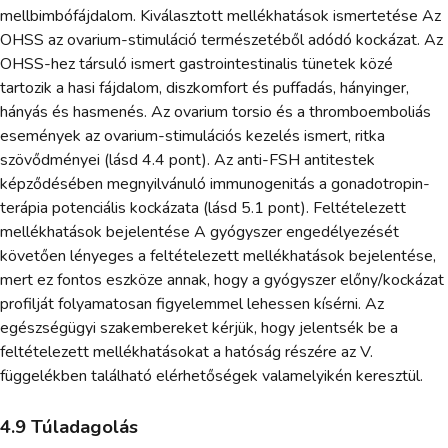
mellbimbófájdalom. Kiválasztott mellékhatások ismertetése Az
OHSS az ovarium-stimuláció természetéből adódó kockázat. Az
OHSS-hez társuló ismert gastrointestinalis tünetek közé
tartozik a hasi fájdalom, diszkomfort és puffadás, hányinger,
hányás és hasmenés. Az ovarium torsio és a thromboemboliás
események az ovarium-stimulációs kezelés ismert, ritka
szövődményei (lásd 4.4 pont). Az anti-FSH antitestek
képződésében megnyilvánuló immunogenitás a gonadotropin-
terápia potenciális kockázata (lásd 5.1 pont). Feltételezett
mellékhatások bejelentése A gyógyszer engedélyezését
követően lényeges a feltételezett mellékhatások bejelentése,
mert ez fontos eszköze annak, hogy a gyógyszer előny/kockázat
profilját folyamatosan figyelemmel lehessen kísérni. Az
egészségügyi szakembereket kérjük, hogy jelentsék be a
feltételezett mellékhatásokat a hatóság részére az V.
függelékben található elérhetőségek valamelyikén keresztül.
4.9 Túladagolás