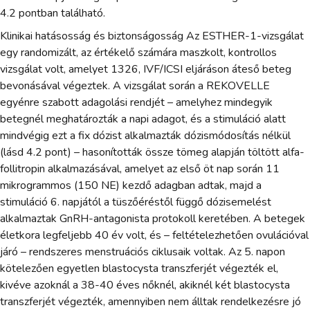
4.2 pontban található.
Klinikai hatásosság és biztonságosság Az ESTHER-1-vizsgálat
egy randomizált, az értékelő számára maszkolt, kontrollos
vizsgálat volt, amelyet 1326, IVF/ICSI eljáráson áteső beteg
bevonásával végeztek. A vizsgálat során a REKOVELLE
egyénre szabott adagolási rendjét – amelyhez mindegyik
betegnél meghatározták a napi adagot, és a stimuláció alatt
mindvégig ezt a fix dózist alkalmazták dózismódosítás nélkül
(lásd 4.2 pont) – hasonították össze tömeg alapján töltött alfa-
follitropin alkalmazásával, amelyet az első öt nap során 11
mikrogrammos (150 NE) kezdő adagban adtak, majd a
stimuláció 6. napjától a tüszőéréstől függő dózisemelést
alkalmaztak GnRH-antagonista protokoll keretében. A betegek
életkora legfeljebb 40 év volt, és – feltételezhetően ovulációval
járó – rendszeres menstruációs ciklusaik voltak. Az 5. napon
kötelezően egyetlen blastocysta transzferjét végezték el,
kivéve azoknál a 38-40 éves nőknél, akiknél két blastocysta
transzferjét végezték, amennyiben nem álltak rendelkezésre jó