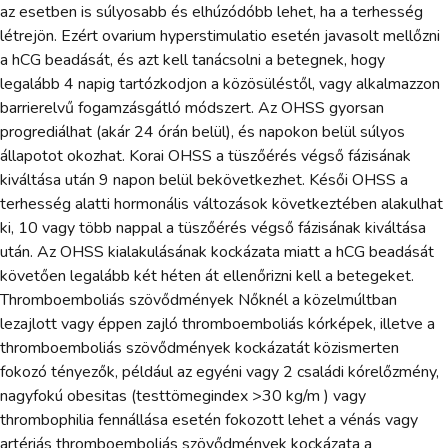
az esetben is súlyosabb és elhúzódóbb lehet, ha a terhesség
létrejön. Ezért ovarium hyperstimulatio esetén javasolt mellőzni
a hCG beadását, és azt kell tanácsolni a betegnek, hogy
legalább 4 napig tartózkodjon a közösüléstől, vagy alkalmazzon
barrierelvű fogamzásgátló módszert. Az OHSS gyorsan
progrediálhat (akár 24 órán belül), és napokon belül súlyos
állapotot okozhat. Korai OHSS a tüszőérés végső fázisának
kiváltása után 9 napon belül bekövetkezhet. Késői OHSS a
terhesség alatti hormonális változások következtében alakulhat
ki, 10 vagy több nappal a tüszőérés végső fázisának kiváltása
után. Az OHSS kialakulásának kockázata miatt a hCG beadását
követően legalább két héten át ellenőrizni kell a betegeket.
Thromboemboliás szövődmények Nőknél a közelmúltban
lezajlott vagy éppen zajló thromboemboliás kórképek, illetve a
thromboemboliás szövődmények kockázatát közismerten
fokozó tényezők, például az egyéni vagy 2 családi kórelőzmény,
nagyfokú obesitas (testtömegindex >30 kg/m ) vagy
thrombophilia fennállása esetén fokozott lehet a vénás vagy
artériás thromboemboliás szövődmények kockázata a