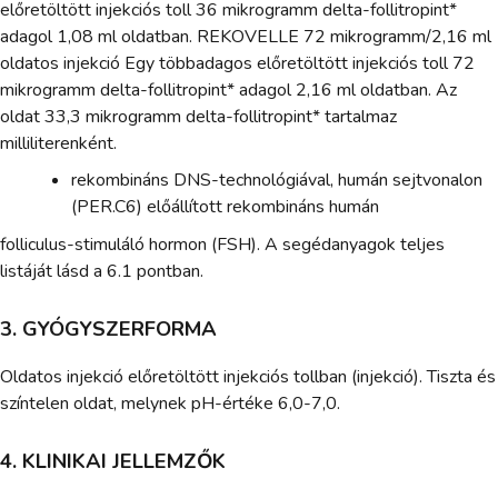
előretöltött injekciós toll 36 mikrogramm delta-follitropint*
adagol 1,08 ml oldatban. REKOVELLE 72 mikrogramm/2,16 ml
oldatos injekció Egy többadagos előretöltött injekciós toll 72
mikrogramm delta-follitropint* adagol 2,16 ml oldatban. Az
oldat 33,3 mikrogramm delta-follitropint* tartalmaz
milliliterenként.
rekombináns DNS-technológiával, humán sejtvonalon
(PER.C6) előállított rekombináns humán
folliculus-stimuláló hormon (FSH). A segédanyagok teljes
listáját lásd a 6.1 pontban.
3. GYÓGYSZERFORMA
Oldatos injekció előretöltött injekciós tollban (injekció). Tiszta és
színtelen oldat, melynek pH-értéke 6,0-7,0.
4. KLINIKAI JELLEMZŐK