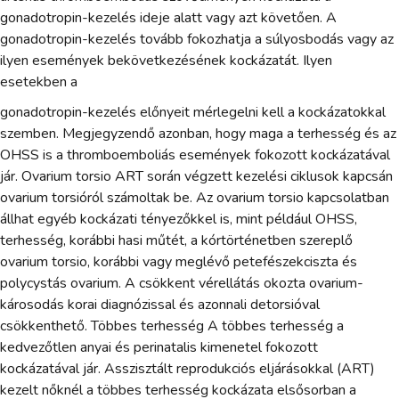
gonadotropin-kezelés ideje alatt vagy azt követően. A
gonadotropin-kezelés tovább fokozhatja a súlyosbodás vagy az
ilyen események bekövetkezésének kockázatát. Ilyen
esetekben a
gonadotropin-kezelés előnyeit mérlegelni kell a kockázatokkal
szemben. Megjegyzendő azonban, hogy maga a terhesség és az
OHSS is a thromboemboliás események fokozott kockázatával
jár. Ovarium torsio ART során végzett kezelési ciklusok kapcsán
ovarium torsióról számoltak be. Az ovarium torsio kapcsolatban
állhat egyéb kockázati tényezőkkel is, mint például OHSS,
terhesség, korábbi hasi műtét, a kórtörténetben szereplő
ovarium torsio, korábbi vagy meglévő petefészekciszta és
polycystás ovarium. A csökkent vérellátás okozta ovarium-
károsodás korai diagnózissal és azonnali detorsióval
csökkenthető. Többes terhesség A többes terhesség a
kedvezőtlen anyai és perinatalis kimenetel fokozott
kockázatával jár. Asszisztált reprodukciós eljárásokkal (ART)
kezelt nőknél a többes terhesség kockázata elsősorban a