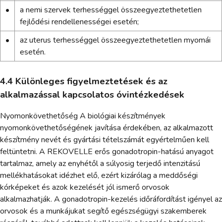
•
a nemi szervek terhességgel összeegyeztethetetlen
fejlődési rendellenességei esetén;
•
az uterus terhességgel összeegyeztethetetlen myomái
esetén.
4.4 Különleges figyelmeztetések és az
alkalmazással kapcsolatos óvintézkedések
Nyomonkövethetőség A biológiai készítmények
nyomonkövethetőségének javítása érdekében, az alkalmazott
készítmény nevét és gyártási tételszámát egyértelműen kell
feltüntetni. A REKOVELLE erős gonadotropin-hatású anyagot
tartalmaz, amely az enyhétől a súlyosig terjedő intenzitású
mellékhatásokat idézhet elő, ezért kizárólag a meddőségi
kórképeket és azok kezelését jól ismerő orvosok
alkalmazhatják. A gonadotropin-kezelés időráfordítást igényel az
orvosok és a munkájukat segítő egészségügyi szakemberek