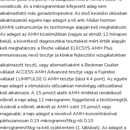
vonatkozik, és a mikrogrammban kifejezett adag nem
alkalmazható más gonadotropinokra. Az első kezelési ciklusban
alkalmazandó egyéni napi adagot a nő anti-Müller hormon
(AMH) szérumszintje és testtömege alapján kell meghatározni.
Az adagot az AMH közelmúltban (vagyis az elmúlt 12 hónapon
belül), a következő diagnosztikai tesztekkel mért érték alapján
kell meghatározni: a Roche vállalat ELECSYS AMH Plus
immunoassay nevű tesztje (a klinikai fejlesztési vizsgálatokban
alkalmazott teszt), vagy alternatívaként a Beckman Coulter
vállalat ACCESS AMH Advanced tesztje vagy a Fujirebio
vállalat LUMIPULSE G AMH tesztje (lásd 4.4 pont). Az egyéni
napi adagot a stimulációs időszakban mindvégig változatlanul
kell alkalmazni. A 15 pmol/l alatti AMH-értékkel rendelkező
nőknél a napi adag 12 mikrogramm, függetlenül a testtömegtől.
Azoknál a nőknél, akiknél az AMH-szint 15 pmol/l vagy
magasabb, a napi adagot a növekvő AMH-koncentrációval
párhuzamosan 0,19 mikrogramm/ttkg-ról 0,10
mikrogramm/ttkg-ra kell csökkenteni (1. táblázat). Az adagot a