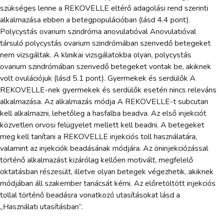
szükséges lenne a REKOVELLE eltérő adagolási rend szerinti
alkalmazása ebben a betegpopulációban (lásd 4.4 pont).
Polycystás ovarium szindróma anovulatióval Anovulatióval
társuló polycystás ovarium szindrómában szenvedő betegeket
nem vizsgáltak. A klinikai vizsgálatokba olyan, polycystás
ovarium szindrómában szenvedő betegeket vontak be, akiknek
volt ovulációjuk (lásd 5.1 pont). Gyermekek és serdülők A
REKOVELLE-nek gyermekek és serdülők esetén nincs releváns
alkalmazása. Az alkalmazás módja A REKOVELLE-t subcutan
kell alkalmazni, lehetőleg a hasfalba beadva. Az első injekciót
közvetlen orvosi felügyelet mellett kell beadni. A betegeket
meg kell tanítani a REKOVELLE injekciós toll használatára,
valamint az injekciók beadásának módjára. Az öninjekciózással
történő alkalmazást kizárólag kellően motivált, megfelelő
oktatásban részesült, illetve olyan betegek végezhetik, akiknek
módjában áll szakember tanácsát kérni. Az előretöltött injekciós
tollal történő beadásra vonatkozó utasításokat lásd a
„Használati utasításban”.