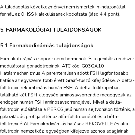
A túladagolás következményei nem ismertek, mindazonáltal
fennáll az OHSS kialakulásának kockázata (lásd 4.4 pont).
5. FARMAKOLÓGIAI TULAJDONSÁGOK
5.1 Farmakodinámiás tulajdonságok
Farmakoterápiás csoport: nemi hormonok és a genitális rendszer
modulátorai, gonadotropinok, ATC kód: G03GA10
Hatásmechanizmus A parenteralisan adott FSH legfontosabb
hatása az egyszerre több érett Graaf-tüsző kifejlődése. A delta-
follitropin rekombináns humán FSH. A delta-follitropinban
található két FSH-alegység aminosavsorrendje megegyezik az
endogén humán FSH aminosavsorrendjével. Mivel a delta-
follitropin előállítása a PER.C6 jelű humán sejtvonalon történik, a
glikozilációs profilja eltér az alfa-follitropinétól és a béta-
follitropinétól. Farmakodinámiás hatások REKOVELLE és alfa-
follitropin nemzetközi egységben kifejezve azonos adagjainak