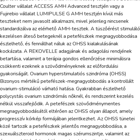
Coulter vállalat ACCESS AMH Advanced tesztjén vagy a
Fujirebio vállalat LUMIPULSE G AMH tesztjén kívül más
teszteket nem javasolt alkalmazni, mivel jelenleg nincsenek
standardizálva az elérhető AMH-tesztek. A tüszőérést stimuláló
kezelésen áteső betegeknél a petefészkek megnagyobbodása
észlelhető, és fennállhat náluk az OHSS kialakulásának
kockázata. A REKOVELLE adagjának és adagolási rendjének
betartása, valamint a terápia gondos ellenőrzése minimálisra
csökkenti ezeknek a szövődményeknek az előfordulási
gyakoriságát. Ovarium hyperstimulatiós szindróma (OHSS)
Bizonyos mértékű petefészek-megnagyobbodás a kontrollált
ovarium-stimuláció várható hatása. Gyakrabban észlelhető
polycystás ovarium szindrómás nőknél, és rendszerint kezelés
nélkül visszafejlődik. A petefészek szövődménymentes
megnagyobbodásától eltérően az OHSS olyan állapot, amely
progresszív kórkép formájában jelentkezhet. Az OHSS tünetei
közé tartozik a petefészkek jelentős megnagyobbodása, a
szexuálszteroid hormonok magas szérumszintje, valamint az