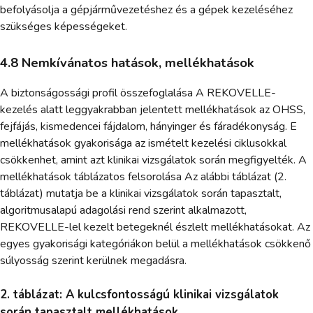
befolyásolja a gépjárművezetéshez és a gépek kezeléséhez
szükséges képességeket.
4.8 Nemkívánatos hatások, mellékhatások
A biztonságossági profil összefoglalása A REKOVELLE-
kezelés alatt leggyakrabban jelentett mellékhatások az OHSS,
fejfájás, kismedencei fájdalom, hányinger és fáradékonyság. E
mellékhatások gyakorisága az ismételt kezelési ciklusokkal
csökkenhet, amint azt klinikai vizsgálatok során megfigyelték. A
mellékhatások táblázatos felsorolása Az alábbi táblázat (2.
táblázat) mutatja be a klinikai vizsgálatok során tapasztalt,
algoritmusalapú adagolási rend szerint alkalmazott,
REKOVELLE-lel kezelt betegeknél észlelt mellékhatásokat. Az
egyes gyakorisági kategóriákon belül a mellékhatások csökkenő
súlyosság szerint kerülnek megadásra.
2. táblázat: A kulcsfontosságú klinikai vizsgálatok
során tapasztalt mellékhatások