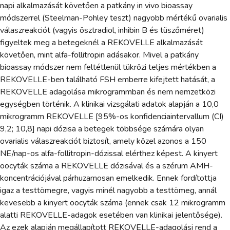
napi alkalmazását követően a patkány in vivo bioassay
módszerrel (Steelman-Pohley teszt) nagyobb mértékű ovarialis
válaszreakciót (vagyis ösztradiol, inhibin B és tüszőméret)
figyeltek meg a betegeknél a REKOVELLE alkalmazását
követően, mint alfa-follitropin adásakor. Mivel a patkány
bioassay módszer nem feltétlenül tükrözi teljes mértékben a
REKOVELLE-ben található FSH emberre kifejtett hatását, a
REKOVELLE adagolása mikrogrammban és nem nemzetközi
egységben történik. A klinikai vizsgálati adatok alapján a 10,0
mikrogramm REKOVELLE [95%-os konfidenciaintervallum (CI)
9,2; 10,8] napi dózisa a betegek többsége számára olyan
ovarialis válaszreakciót biztosít, amely közel azonos a 150
NE/nap-os alfa-follitropin-dózissal elérthez képest. A kinyert
oocyták száma a REKOVELLE dózisával és a szérum AMH-
koncentrációjával párhuzamosan emelkedik. Ennek fordítottja
igaz a testtömegre, vagyis minél nagyobb a testtömeg, annál
kevesebb a kinyert oocyták száma (ennek csak 12 mikrogramm
alatti REKOVELLE-adagok esetében van klinikai jelentősége).
Az ezek alapján megállapított REKOVELLE-adagolási rend a