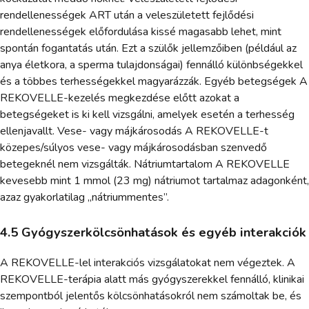
rendellenességek ART után a veleszületett fejlődési
rendellenességek előfordulása kissé magasabb lehet, mint
spontán fogantatás után. Ezt a szülők jellemzőiben (például az
anya életkora, a sperma tulajdonságai) fennálló különbségekkel
és a többes terhességekkel magyarázzák. Egyéb betegségek A
REKOVELLE-kezelés megkezdése előtt azokat a
betegségeket is ki kell vizsgálni, amelyek esetén a terhesség
ellenjavallt. Vese- vagy májkárosodás A REKOVELLE-t
közepes/súlyos vese- vagy májkárosodásban szenvedő
betegeknél nem vizsgálták. Nátriumtartalom A REKOVELLE
kevesebb mint 1 mmol (23 mg) nátriumot tartalmaz adagonként,
azaz gyakorlatilag „nátriummentes”.
4.5 Gyógyszerkölcsönhatások és egyéb interakciók
A REKOVELLE-lel interakciós vizsgálatokat nem végeztek. A
REKOVELLE-terápia alatt más gyógyszerekkel fennálló, klinikai
szempontból jelentős kölcsönhatásokról nem számoltak be, és