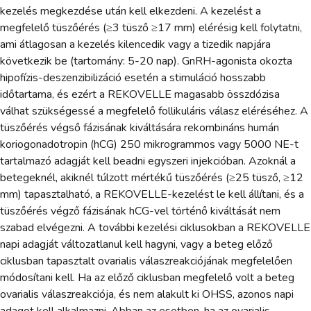
kezelés megkezdése után kell elkezdeni. A kezelést a
megfelelő tüszőérés (≥3 tüsző ≥17 mm) elérésig kell folytatni,
ami átlagosan a kezelés kilencedik vagy a tizedik napjára
következik be (tartomány: 5-20 nap). GnRH-agonista okozta
hipofízis-deszenzibilizáció esetén a stimuláció hosszabb
időtartama, és ezért a REKOVELLE magasabb összdózisa
válhat szükségessé a megfelelő follikuláris válasz eléréséhez. A
tüszőérés végső fázisának kiváltására rekombináns humán
koriogonadotropin (hCG) 250 mikrogrammos vagy 5000 NE-t
tartalmazó adagját kell beadni egyszeri injekcióban. Azoknál a
betegeknél, akiknél túlzott mértékű tüszőérés (≥25 tüsző, ≥12
mm) tapasztalható, a REKOVELLE-kezelést le kell állítani, és a
tüszőérés végző fázisának hCG-vel történő kiváltását nem
szabad elvégezni. A további kezelési ciklusokban a REKOVELLE
napi adagját változatlanul kell hagyni, vagy a beteg előző
ciklusban tapasztalt ovarialis válaszreakciójának megfelelően
módosítani kell. Ha az előző ciklusban megfelelő volt a beteg
ovarialis válaszreakciója, és nem alakult ki OHSS, azonos napi
adagot kell alkalmazni. Abban az esetben, ha az ovarialis