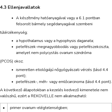
4.3 Ellenjavallatok
A készítmény hatóanyagával vagy a 6.1 pontban
felsorolt bármely segédanyagával szembeni
túlérzékenység;
a hypothalamus vagy a hypophysis daganata;
petefészek-megnagyobbodás vagy petefészekciszta,
amelyet nem polycystás ovarium szindróma
(PCOS) okoz;
ismeretlen etiológiájú nőgyógyászati vérzés (lásd 4.4
pont);
petefészek-, méh- vagy emlőcarcinoma (lásd 4.4 pont).
A következő állapotokban a kezelés kedvező kimenetele nem
valószínű, ezért a REKOVELLE nem alkalmazható:
•
primer ovarium-elégtelenségben;