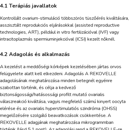
4.1 Terápiás javallatok
Kontrollált ovarium-stimuláció többszörös tüszőérés kiváltására,
asszisztált reprodukciós eljárásokkal (assisted reproductive
technologies, ART), például in vitro fertilizációval (IVF) vagy
intracitoplazmás spermiuminjekcióval (ICSI) kezelt nőknél.
4.2 Adagolás és alkalmazás
A kezelést a meddőségi kórképek kezelésében jártas orvos
felügyelete alatt kell elkezdeni. Adagolás A REKOVELLE
adagolásának meghatározása minden betegnél egyénre
szabottan történik, és célja a kedvező
biztonságossági/hatásossági profilt mutató ovarialis
válaszreakció kiváltása, vagyis megfelelő számú kinyert oocyta
elérése és az ovarialis hyperstimulatiós szindróma (OHSS)
megelőzésére szolgáló beavatkozások csökkentése. A
REKOVELLE adagjának meghatározása mikrogrammban
történik (lásd 5.1 pont). Az adagolási rend a REKOVELLE-re