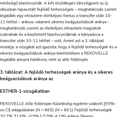
minőségű blastocysták. A két elsődleges társvégpont az új
ciklusban tapasztalt fejlődő terhességek – meghatározás szerint
legalább egy intrauterin életképes foetus a transzfer után 10-
11 héttel – aránya, valamint sikeres beágyazódások aránya –
meghatározás szerint az életképes intrauterin magzatok
számának és a beültetett blastocystáknak a hányadosa a
transzfer után 10-11 héttel – volt. Amint azt a 3. táblázat
mutatja, a vizsgálat azt igazolta, hogy a fejlődő terhességek és a
sikeres beágyazódások aránya tekintetében a REKOVELLE
legalább annyira hatékony, mint az alfa-follitropin.
3. táblázat: A fejlődő terhességek aránya és a sikeres
beágyazódások aránya az
ESTHER-1-vizsgálatban
REKOVELLE Alfa-follitropin Különbség egyénre szabott [95%-
os CI] adagolásban (N = 665) (N = 661) Fejlődő terhességek
30,7% 31,6% -0,9% [-5,9%; 4,1%] aránya Sikeres