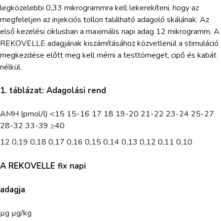
legközelebbi 0,33 mikrogrammra kell lekerekíteni, hogy az
megfeleljen az injekciós tollon található adagoló skálának. Az
első kezelési ciklusban a maximális napi adag 12 mikrogramm. A
REKOVELLE adagjának kiszámításához közvetlenül a stimuláció
megkezdése előtt meg kell mérni a testtömeget, cipő és kabát
nélkül.
1. táblázat: Adagolási rend
AMH (pmol/l) <15 15-16 17 18 19-20 21-22 23-24 25-27
28-32 33-39 ≥40
12 0,19 0,18 0,17 0,16 0,15 0,14 0,13 0,12 0,11 0,10
A REKOVELLE fix napi
adagja
µg µg/kg