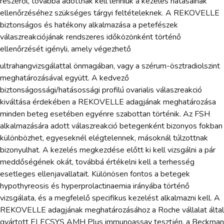
részéről, továbbá adottnak kell lenniük a kezelés hatásainak
ellenőrzéséhez szükséges tárgyi feltételeknek. A REKOVELLE
biztonságos és hatékony alkalmazása a petefészek
válaszreakciójának rendszeres időközönként történő
ellenőrzését igényli, amely végezhető
ultrahangvizsgálattal önmagában, vagy a szérum-ösztradiolszint
meghatározásával együtt. A kedvező
biztonságossági/hatásossági profilú ovarialis válaszreakció
kiváltása érdekében a REKOVELLE adagjának meghatározása
minden beteg esetében egyénre szabottan történik. Az FSH
alkalmazására adott válaszreakció betegenként bizonyos fokban
különbözhet, egyeseknél elégtelennek, másoknál túlzottnak
bizonyulhat. A kezelés megkezdése előtt ki kell vizsgálni a pár
meddőségének okát, továbbá értékelni kell a terhesség
esetleges ellenjavallatait. Különösen fontos a betegek
hypothyreosis és hyperprolactinaemia irányába történő
vizsgálata, és a megfelelő specifikus kezelést alkalmazni kell. A
REKOVELLE adagjának meghatározásához a Roche vállalat által
gyártott ELECSYS AMH Plus immunoassay tesztjén, a Beckman