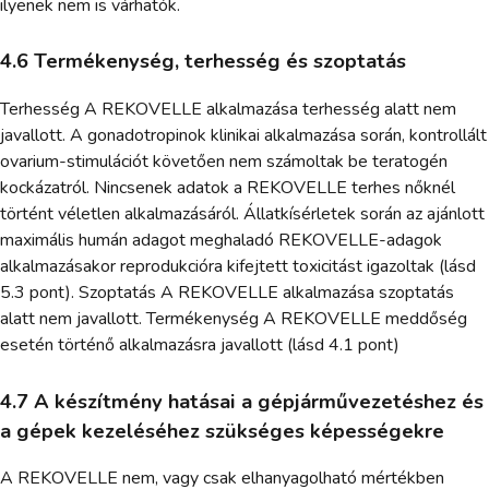
ilyenek nem is várhatók.
4.6 Termékenység, terhesség és szoptatás
Terhesség A REKOVELLE alkalmazása terhesség alatt nem
javallott. A gonadotropinok klinikai alkalmazása során, kontrollált
ovarium-stimulációt követően nem számoltak be teratogén
kockázatról. Nincsenek adatok a REKOVELLE terhes nőknél
történt véletlen alkalmazásáról. Állatkísérletek során az ajánlott
maximális humán adagot meghaladó REKOVELLE-adagok
alkalmazásakor reprodukcióra kifejtett toxicitást igazoltak (lásd
5.3 pont). Szoptatás A REKOVELLE alkalmazása szoptatás
alatt nem javallott. Termékenység A REKOVELLE meddőség
esetén történő alkalmazásra javallott (lásd 4.1 pont)
4.7 A készítmény hatásai a gépjárművezetéshez és
a gépek kezeléséhez szükséges képességekre
A REKOVELLE nem, vagy csak elhanyagolható mértékben