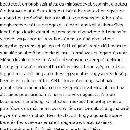
beültetett embriók számával és minőségével, valamint a beteg
életkorával mutat összefüggést, bár ritka esetekben egyetlen
embrio beültetéséből is kialakulhat ikerterhesség. A kezelés
megkezdése előtt a betegeket tájékoztatni kell az ikerszülés
lehetséges kockázatáról. A terhesség elvesztése A terhesség
vetélés vagy abortus következtében történő elvesztése
nagyobb gyakorisággal lép fel ART céljából kontrollált ovarium-
stimuláción áteső betegeknél, mint természetes fogamzás után.
Méhen kívüli terhesség A kórelőzményben szereplő méhkürt-
betegség esetén fokozott a méhen kívüli terhesség kockázata,
függetlenül attól, hogy a terhesség spontán, vagy a meddőség
kezelése során jön létre. ART-t követően magasabbnak
jelentették a méhen kívüli terhességek prevalenciáját, mint az
általános populációban. A nemi szervek daganatai A több,
különböző meddőségi kezelésben részesült nőbetegeknél a
petefészek és más nemi szervek jóés rosszindulatú daganatairól
egyaránt beszámoltak. Nem tisztázott, hogy a gonadotropin-
kezelés fokozza-e az említett daganatok kialakulásának
kockázatát meddő nőknél. Veleszületett fejlődési