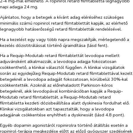
2‑4 mg‑mal emelhető. A ropinirol retard filmtabletta legnagyobb
napi adagja 24 mg.
Ajánlatos, hogy a betegek a kívánt adag eléréséhez szükséges
minimális számú ropinirol retard filmtablettát kapják, az elérhető
legnagyobb hatáserősségű retard filmtabletták rendelésével.
Ha a kezelést egy vagy több napra megszakítják, mérlegelendő a
kezelés dózistitrálással történő újraindítása (lásd fent).
Ha a Requip-Modutab retard filmtablettát levodopa mellett
adjuvánsként alkalmazzák, a levodopa adagja fokozatosan
csökkenthető, a klinikai választól függően. A klinikai vizsgálatok
során az egyidejűleg Requip‑Modutab retard filmtablettával kezelt
betegeknél a levodopa adagját fokozatosan, körülbelül 30%‑kal
csökkentették. Azoknál az előrehaladott Parkinson-kóros
betegeknél, akik levodopával kombinációban kapják a Requip-
Modutab retard filmtablettát, a Requip-Modutab retard
filmtabletta kezdeti dózisbeállítása alatt dyskinesia fordulhat elő.
Klinikai vizsgálatokban azt tapasztalták, hogy a levodopa
adagjának csökkentése enyhítheti a dyskinesiát (lásd 4.8 pont).
Egyéb dopamin agonistáról ropinirolra történő átállítás esetén a
ropinirol-terápia megkezdése előtt az előző gyógyszer szedésének