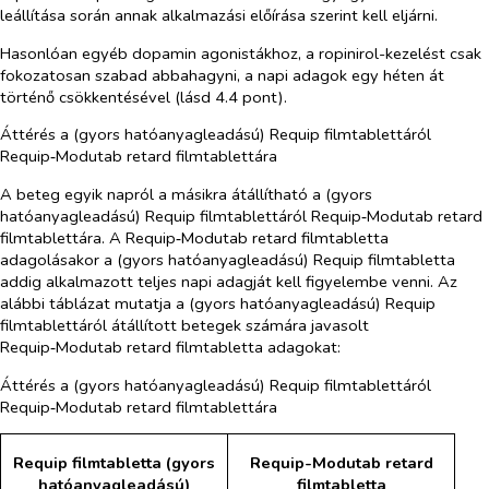
leállítása során annak alkalmazási előírása szerint kell eljárni.
Hasonlóan egyéb dopamin agonistákhoz, a ropinirol-kezelést csak
fokozatosan szabad abbahagyni, a napi adagok egy héten át
történő csökkentésével (lásd 4.4 pont).
Áttérés a (gyors hatóanyagleadású) Requip filmtablettáról
Requip‑Modutab retard filmtablettára
A beteg egyik napról a másikra átállítható a (gyors
hatóanyagleadású) Requip filmtablettáról Requip‑Modutab retard
filmtablettára. A Requip‑Modutab retard filmtabletta
adagolásakor a (gyors hatóanyagleadású) Requip filmtabletta
addig alkalmazott teljes napi adagját kell figyelembe venni. Az
alábbi táblázat mutatja a (gyors hatóanyagleadású) Requip
filmtablettáról átállított betegek számára javasolt
Requip‑Modutab retard filmtabletta adagokat:
Áttérés a (gyors hatóanyagleadású) Requip filmtablettáról
Requip‑Modutab retard filmtablettára
Requip filmtabletta (gyors
Requip-Modutab
retard
hatóanyagleadású)
filmtabletta