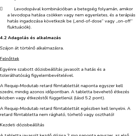
​
Levodopával kombinációban a betegség folyamán, amikor
a levodopa hatása csökken vagy nem egyenletes, és a terápiás
hatás ingadozása következik be („end-of-dose” vagy „on-off”
fluktuációk).
4.2 Adagolás és alkalmazás
Szájon át történő alkalmazásra.
Felnőttek
Egyénre szabott dózisbeállítás javasolt a hatás és a
tolerálhatóság figyelembevételével.
A Requip‑Modutab retard filmtablettát naponta egyszer kell
szedni, mindig azonos időpontban. A tabletta bevehető étkezés
közben vagy étkezéstől függetlenül (lásd 5.2 pont).
A Requip‑Modutab retard filmtablettát egészben kell lenyelni. A
retard filmtabletta nem rágható, törhető vagy osztható!
Kezdeti dózisbeállítás
A tabletta javasolt kezdő dózisa 2 mg naponta egyszer, az első