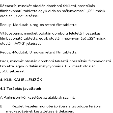
Rózsaszín, mindkét oldalán domború felületű, hosszúkás,
filmbevonatú tabletta egyik oldalán mélynyomású „GS”, másik
oldalán „3V2” jelzéssel.
Requip-Modutab 4 mg-os retard filmtabletta
:
Világosbarna, mindkét oldalán domború felületű, hosszúkás,
filmbevonatú tabletta, egyik oldalán mélynyomású „GS” másik
oldalán „WXG” jelzéssel.
Requip-Modutab 8 mg-os retard filmtabletta
:
Piros, mindkét oldalán domború felületű, hosszúkás, filmbevonatú
tabletta, egyik oldalán mélynyomású „GS” másik oldalán
„5CC”jelzéssel.
4. KLINIKAI JELLEMZŐK
4.1 Terápiás javallatok
A Parkinson-kór kezelése az alábbiak szerint:
​
Kezdeti kezelés monoterápiában, a levodopa terápia
megkezdésének késleltetése érdekében.