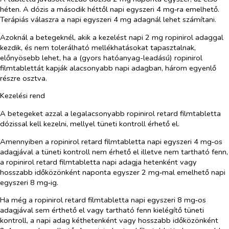
héten. A dózis a második héttől napi egyszeri 4 mg‑ra emelhető.
Terápiás válaszra a napi egyszeri 4 mg adagnál lehet számítani.
Azoknál a betegeknél, akik a kezelést napi 2 mg ropinirol adaggal
kezdik, és nem tolerálható mellékhatásokat tapasztalnak,
előnyösebb lehet, ha a (gyors hatóanyag-leadású) ropinirol
filmtablettát kapják alacsonyabb napi adagban, három egyenlő
részre osztva.
Kezelési rend
A betegeket azzal a legalacsonyabb ropinirol retard filmtabletta
dózissal kell kezelni, mellyel tüneti kontroll érhető el.
Amennyiben a ropinirol retard filmtabletta napi egyszeri 4 mg‑os
adagjával a tüneti kontroll nem érhető el illetve nem tartható fenn,
a ropinirol retard filmtabletta napi adagja hetenként vagy
hosszabb időközönként naponta egyszer 2 mg‑mal emelhető napi
egyszeri 8 mg‑ig.
Ha még a ropinirol retard filmtabletta napi egyszeri 8 mg‑os
adagjával sem érthető el vagy tartható fenn kielégítő tüneti
kontroll, a napi adag kéthetenként vagy hosszabb időközönként