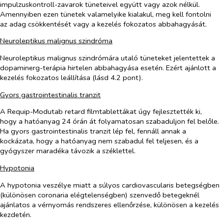
impulzuskontroll-zavarok tüneteivel együtt vagy azok nélkül.
Amennyiben ezen tünetek valamelyike kialakul, meg kell fontolni
az adag csökkentését vagy a kezelés fokozatos abbahagyását.
Neuroleptikus malignus szindróma
Neuroleptikus malignus szindrómára utaló tüneteket jelentettek a
dopaminerg-terápia hirtelen abbahagyása esetén. Ezért ajánlott a
kezelés fokozatos leállítása (lásd 4.2 pont).
Gyors gastrointestinalis tranzit
A Requip-Modutab retard filmtablettákat úgy fejlesztették ki,
hogy a hatóanyag 24 órán át folyamatosan szabaduljon fel belőle.
Ha gyors gastrointestinalis tranzit lép fel, fennáll annak a
kockázata, hogy a hatóanyag nem szabadul fel teljesen, és a
gyógyszer maradéka távozik a széklettel.
Hypotonia
A hypotonia veszélye miatt a súlyos cardiovascularis betegségben
(különösen coronaria elégtelenségben) szenvedő betegeknél
ajánlatos a vérnyomás rendszeres ellenőrzése, különösen a kezelés
kezdetén.