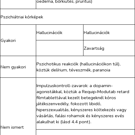
oedema, bőrkiütés, pruritus)
Pszichiátriai kórképek
Hallucinációk
Hallucinációk
Gyakori
Zavartság
Pszichotikus reakciók (hallucinációkon túl),
Nem gyakori
köztük delírium, téveszmék, paranoia
Impulzuskontroll-zavarok: a dopamin-
agonistákkal, köztük a Requip‑Modutab retard
filmtablettával kezelt betegeknél kóros
játékszenvedély, fokozott libidó,
hiperszexualitás, kényszeres költekezés vagy
vásárlás, falási rohamok és kényszeres evés
alakulhat ki (lásd 4.4 pont).
Nem ismert