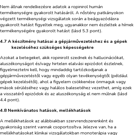
Nem állnak rendelkezésre adatok a ropinirol humán
termékenységre gyakorolt hatásáról. A nőstény patkányokon
végzett termékenységi vizsgálatok során a beágyazódásra
gyakorolt hatást figyeltek meg, ugyanakkor nem észleltek a hímek
termékenységére gyakorolt hatást (lásd 5.3 pont).
4.7 A készítmény hatásai a gépjárművezetéshez és a gépek
kezeléséhez szükséges képességekre
Azokat a betegeket, akik ropinirolt szednek és hallucinációkat,
aluszékonyságot és/vagy hirtelen elalvási epizódot észlelnek,
figyelmeztetni kell, hogy mindaddig tartózkodjanak a
gépjárművezetéstől vagy egyéb olyan tevékenységtől (például
gépek kezelésétől), ahol a figyelem csökkenése önmaguk vagy
mások sérüléséhez vagy halálos balesetéhez vezethet, amíg ezek
a visszatérő epizódok és az aluszékonyság el nem múlnak (lásd
4.4 pont).
4.8 Nemkívánatos hatások, mellékhatások
A mellékhatások az alábbiakban szervrendszerenként és
gyakoriság szerint vannak csoportosítva. Jelezve van, ha a
mellékhatásokat klinikai vizsgálatokban monoterápia vagy