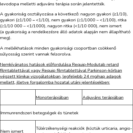
levodopa melletti adjuváns terápia során jelentették.
A gyakoriság osztályozása a következő: nagyon gyakori (
≥
1/10),
gyakori (
≥
1/100
–
<1/10), nem gyakori (≥1/1000 – <1/100), ritka
(≥1/10 000 – <1/1000), nagyon ritka (<1/10 000), nem ismert
(a gyakoriság a rendelkezésre álló adatok alapján nem állapítható
meg).
A mellékhatások minden gyakorisági csoportban csökkenő
súlyosság szerint vannak felsorolva.
Nemkívánatos hatások előfordulása Requip‑Modutab retard
filmtablettával vagy Requip filmtablettával Parkinson-kórban
végzett klinikai vizsgálatokban, legfeljebb 24 mg/nap adagok
mellett, illetve forgalomba hozatal utáni jelentésekben:
Monoterápiában
Adjuváns terápiában
Immunrendszeri betegségek és tünetek
Túlérzékenységi reakciók (köztük urticaria, angio-
Nem ismert