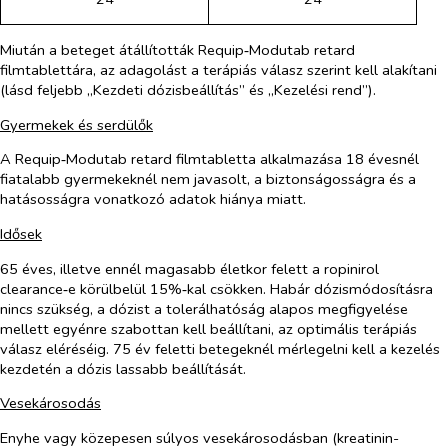
Miután a beteget átállították Requip‑Modutab retard
filmtablettára, az adagolást a terápiás válasz szerint kell alakítani
(lásd feljebb „Kezdeti dózisbeállítás” és „Kezelési rend”).
Gyermekek és serdülők
A Requip‑Modutab retard filmtabletta alkalmazása 18 évesnél
fiatalabb gyermekeknél nem javasolt, a biztonságosságra és a
hatásosságra vonatkozó adatok hiánya miatt.
Idősek
65 éves, illetve ennél magasabb életkor felett a ropinirol
clearance‑e körülbelül 15%‑kal csökken. Habár dózismódosításra
nincs szükség, a dózist a tolerálhatóság alapos megfigyelése
mellett egyénre szabottan kell beállítani, az optimális terápiás
válasz eléréséig. 75 év feletti betegeknél mérlegelni kell a kezelés
kezdetén a dózis lassabb beállítását.
Vesekárosodás
Enyhe vagy közepesen súlyos vesekárosodásban (kreatinin-