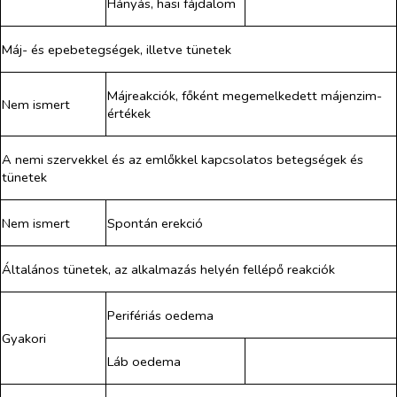
Hányás, hasi fájdalom
Máj- és epebetegségek, illetve tünetek
Májreakciók, főként megemelkedett májenzim-
Nem ismert
értékek
A nemi szervekkel és az emlőkkel kapcsolatos betegségek és
tünetek
Nem ismert
Spontán erekció
Általános tünetek, az alkalmazás helyén fellépő reakciók
Perifériás oedema
Gyakori
Láb oedema