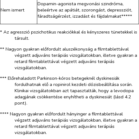
Dopamin-agonista megvonási szindróma,
Nem ismert
beleértve az apátiát, szorongást, depressziót,
fáradtságérzést, izzadást és fájdalmakat*****
* Az agresszió pszichotikus reakciókkal és kényszeres tünetekkel is
társult.
** Nagyon gyakran előfordult aluszékonyság a filmtablettával
végzett adjuváns terápiás vizsgálatokban, illetve gyakran a
retard filmtablettával végzett adjuváns terápiás
vizsgálatokban.
*** Előrehaladott Parkinson-kóros betegeknél dyskinesiák
fordulhatnak elő a ropinirol kezdeti dózisbeállítása során.
Klinikai vizsgálatokban azt tapasztalták, hogy a levodopa
adagjának csökkentése enyhítheti a dyskinesiát (lásd 4.2
pont).
**** Nagyon gyakran előfordult hányinger a filmtablettával
végzett adjuváns terápiás vizsgálatokban, illetve gyakran a
retard filmtablettával végzett adjuváns terápiás
vizsgálatokban.