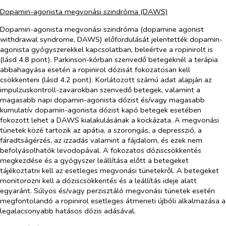
Dopamin-agonista megvonási szindróma (DAWS)
Dopamin-agonista megvonási szindróma (dopamine agonist
withdrawal syndrome, DAWS) előfordulását jelentették dopamin-
agonista gyógyszerekkel kapcsolatban, beleértve a ropinirolt is
(lásd 4.8 pont). Parkinson-kórban szenvedő betegeknél a terápia
abbahagyása esetén a ropinirol dózisát fokozatosan kell
csökkenteni (lásd 4.2 pont). Korlátozott számú adat alapján az
impulzuskontroll-zavarokban szenvedő betegek, valamint a
magasabb napi dopamin-agonista dózist és/vagy magasabb
kumulatív dopamin-agonista dózist kapó betegek esetében
fokozott lehet a DAWS kialakulásának a kockázata. A megvonási
tünetek közé tartozik az apátia, a szorongás, a depresszió, a
fáradtságérzés, az izzadás valamint a fájdalom, és ezek nem
befolyásolhatók levodopával. A fokozatos dóziscsökkentés
megkezdése és a gyógyszer leállítása előtt a betegeket
tájékoztatni kell az esetleges megvonási tünetekről. A betegeket
monitorozni kell a dóziscsökkentés és a leállítás ideje alatt
egyaránt. Súlyos és/vagy perzisztáló megvonási tünetek esetén
megfontolandó a ropinirol esetleges átmeneti újbóli alkalmazása a
legalacsonyabb hatásos dózis adásával.