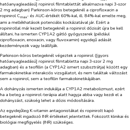
hatóanyagleadású] ropinirol filmtablettát alkalmazva napi 3‑szor
2 mg adagban) Parkinson-kóros betegeknél a ciprofloxacin a
ropinirol C
- és AUC‑értékét 60%‑kal, ill. 84%‑kal emelte meg,
max
ami a mellékhatások potenciális kockázatával jár. Ezért a
ropinirollal már kezelt betegeknél a ropinirol dózisát újra be kell
állítani, ha ismerten CYP1A2 gátló gyógyszerek (például
ciprofloxacin, enoxacin, vagy fluvoxamin) egyidejű adását
kezdeményezik vagy leállítják.
Parkinson-kóros betegeknél végeztek a ropinirol ([gyors
hatóanyagleadású] ropinirol filmtabletta napi 3‑szor 2 mg
adagban) és a teofillin (a CYP1A2 ismert szubsztrátja) között egy
farmakokinetikai interakciós vizsgálatot, és nem találtak változást
sem a ropinirol, sem a teofillin farmakokinetikájában.
A dohányzás ismerten indukálja a CYP1A2 metabolizmust, ezért
ha a beteg a ropinirol-terápia alatt hagyja abba vagy kezdi el a
dohányzást, szükség lehet a dózis módosítására.
Az egyidejűleg K‑vitamin antagonistákat és ropinirolt kapó
betegeknél ingadozó INR értékeket jelentettek. Fokozott klinikai és
biológiai megfigyelés (INR) szükséges.