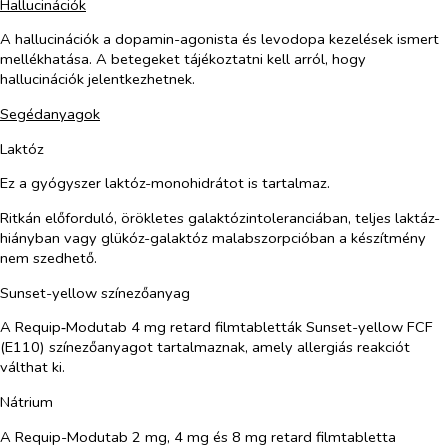
Hallucinációk
A hallucinációk a dopamin-agonista és levodopa kezelések ismert
mellékhatása. A betegeket tájékoztatni kell arról, hogy
hallucinációk jelentkezhetnek.
Segédanyagok
Laktóz
Ez a gyógyszer laktóz-monohidrátot is tartalmaz.
Ritkán előforduló,
örökletes galaktózintoleranciában, teljes laktáz-
hiányban vagy glükóz-galaktóz malabszorpcióban a készítmény
nem szedhető.
Sunset-yellow színezőanyag
A Requip‑Modutab 4 mg retard filmtabletták Sunset-yellow FCF
(E110) színezőanyagot tartalmaznak, amely allergiás reakciót
válthat ki.
Nátrium
A Requip-Modutab 2 mg, 4 mg és 8 mg retard filmtabletta