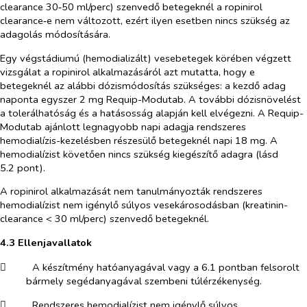
clearance 30‑50 ml/perc) szenvedő betegeknél a ropinirol
clearance‑e nem változott, ezért ilyen esetben nincs szükség az
adagolás módosítására.
Egy végstádiumú (hemodializált) vesebetegek körében végzett
vizsgálat a ropinirol alkalmazásáról azt mutatta, hogy e
betegeknél az alábbi dózismódosítás szükséges: a kezdő adag
naponta egyszer 2 mg Requip-Modutab. A további dózisnövelést
a tolerálhatóság és a hatásosság alapján kell elvégezni. A Requip-
Modutab ajánlott legnagyobb napi adagja rendszeres
hemodialízis-kezelésben részesülő betegeknél napi 18 mg. A
hemodialízist követően nincs szükség kiegészítő adagra (lásd
5.2 pont).
A ropinirol alkalmazását nem tanulmányozták rendszeres
hemodialízist nem igénylő súlyos vesekárosodásban (kreatinin-
clearance < 30 ml/perc) szenvedő betegeknél.
4.3 Ellenjavallatok
​
A készítmény hatóanyagával vagy a 6.1 pontban felsorolt
bármely segédanyagával szembeni túlérzékenység.
​
Rendszeres hemodialízist nem igénylő súlyos