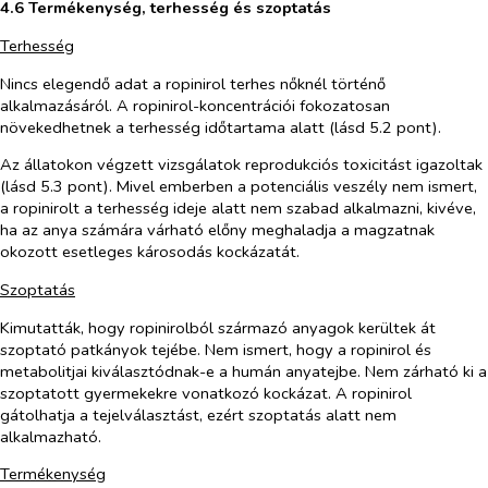
4.6 Termékenység, terhesség és szoptatás
Terhesség
Nincs elegendő adat a ropinirol terhes nőknél történő
alkalmazásáról.
A ropinirol-koncentráció
i
fokozatosan
növekedhet
nek
a terhesség időtartama alatt (lásd 5.2 pont).
Az állatokon végzett vizsgálatok reprodukciós toxicitást igazoltak
(lásd 5.3 pont). Mivel emberben a potenciális veszély nem ismert,
a ropinirolt a terhesség ideje alatt nem szabad alkalmazni, kivéve,
ha az anya számára várható előny meghaladja a magzatnak
okozott esetleges károsodás kockázatát.
Szoptatás
Kimutatták, hogy ropinirolból származó anyagok kerültek át
szoptató patkányok tejébe. Nem ismert, hogy a ropinirol és
metabolitjai kiválasztódnak-e a humán anyatejbe. Nem zárható ki a
szoptatott gyermekekre vonatkozó kockázat. A ropinirol
gátolhatja a tejelválasztást, ezért szoptatás alatt nem
alkalmazható.
Termékenység