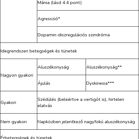
Mánia (lásd 4.4 pont)
Agresszió*
Dopamin-diszregulációs szindróma
Idegrendszeri betegségek és tünetek
Aluszékonyság
Aluszékonyság**
Nagyon gyakori
Ájulás
Dyskinesia***
Szédülés (beleértve a vertigót is), hirtelen
Gyakori
elalvás
Nem gyakori
Napközben jelentkező nagyfokú aluszékonyság
Érbetegségek és tünetek