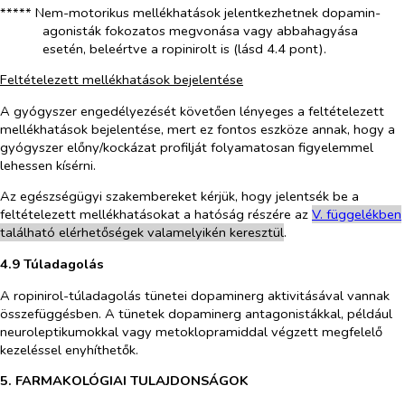
***** Nem-motorikus mellékhatások jelentkezhetnek dopamin-
agonisták fokozatos megvonása vagy abbahagyása
esetén, beleértve a ropinirolt is (lásd 4.4 pont).
Feltételezett mellékhatások bejelentése
A gyógyszer engedélyezését követően lényeges a feltételezett
mellékhatások bejelentése, mert ez fontos eszköze annak, hogy a
gyógyszer előny/kockázat profilját folyamatosan figyelemmel
lehessen kísérni.
Az egészségügyi szakembereket kérjük, hogy jelentsék be a
feltételezett mellékhatásokat a hatóság részére az
V. füg
g
elékben
található elérhetőségek valamelyikén keresztül
.
4.9 Túladagolás
A ropinirol-túladagolás tünetei dopaminerg aktivitásával vannak
összefüggésben. A tünetek dopaminerg antagonistákkal, például
neuroleptikumokkal vagy metoklopramiddal végzett megfelelő
kezeléssel enyhíthetők.
5. FARMAKOLÓGIAI TULAJDONSÁGOK