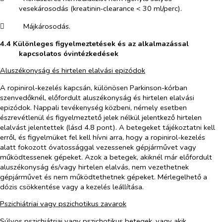
vesekárosodás (kreatinin‑clearance < 30 ml/perc).
​
Májkárosodás.
4.4 Különleges figyelmeztetések és az alkalmazással
kapcsolatos óvintézkedések
Aluszékonyság és hirtelen elalvási epizódok
A ropinirol-kezelés kapcsán, különösen Parkinson-kórban
szenvedőknél, előfordult aluszékonyság és hirtelen elalvási
epizódok. Nappali tevékenység közbeni, némely esetben
észrevétlenül és figyelmeztető jelek nélkül jelentkező hirtelen
elalvást jelentettek (lásd 4.8 pont). A betegeket tájékoztatni kell
erről, és figyelmüket fel kell hívni arra, hogy a ropinirol-kezelés
alatt fokozott óvatossággal vezessenek gépjárművet vagy
működtessenek gépeket. Azok a betegek, akiknél már előfordult
aluszékonyság és/vagy hirtelen elalvás, nem vezethetnek
gépjárművet és nem működtethetnek gépeket. Mérlegelhető a
dózis csökkentése vagy a kezelés leállítása.
Pszichiátriai vagy pszichotikus zavarok
Súlyos pszichiátriai vagy pszichotikus betegek, vagy akik