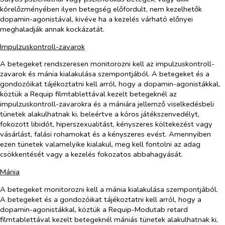
kórelőzményében ilyen betegség előfordult, nem kezelhetők
dopamin-agonistával, kivéve ha a kezelés várható előnyei
meghaladják annak kockázatát.
Impulzuskontroll-zavarok
A betegeket rendszeresen monitorozni kell az impulzuskontroll-
zavarok és mánia kialakulása szempontjából. A betegeket és a
gondozóikat tájékoztatni kell arról, hogy a dopamin-agonistákkal,
köztük a Requip filmtablettával kezelt betegeknél az
impulzuskontroll-zavarokra és a mániára jellemző viselkedésbeli
tünetek alakulhatnak ki, beleértve a kóros játékszenvedélyt,
fokozott libidót, hiperszexualitást, kényszeres költekezést vagy
vásárlást, falási rohamokat és a kényszeres evést. Amennyiben
ezen tünetek valamelyike kialakul, meg kell fontolni az adag
csökkentését vagy a kezelés fokozatos abbahagyását.
Mánia
A betegeket monitorozni kell a mánia kialakulása szempontjából.
A betegeket és a gondozóikat tájékoztatni kell arról, hogy a
dopamin-agonistákkal, köztük a Requip-Modutab retard
filmtablettával kezelt betegeknél mániás tünetek alakulhatnak ki,