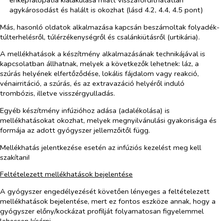
agykárosodást és halált is okozhat (lásd 4.2, 4.4, 4.5 pont)
Más, hasonló oldatok alkalmazása kapcsán beszámoltak folyadék-
túlterhelésről, túlérzékenységről és csalánkiütásről (urtikária).
A mellékhatások a készítmény alkalmazásának technikájával is
kapcsolatban állhatnak, melyek a következők lehetnek: láz, a
szúrás helyének elfertőződése, lokális fájdalom vagy reakció,
vénairritáció, a szúrás, és az extravazáció helyéről induló
trombózis, illetve visszérgyulladás.
Egyéb készítmény infúzióhoz adása (adalékolása) is
mellékhatásokat okozhat, melyek megnyilvánulási gyakorisága és
formája az adott gyógyszer jellemzőitől függ.
Mellékhatás jelentkezése esetén az infúziós kezelést meg kell
szakítani!
Feltételezett mellékhatások bejelentése
A gyógyszer engedélyezését követően lényeges a feltételezett
mellékhatások bejelentése, mert ez fontos eszköze annak, hogy a
gyógyszer előny/kockázat profilját folyamatosan figyelemmel
lehessen kísérni.