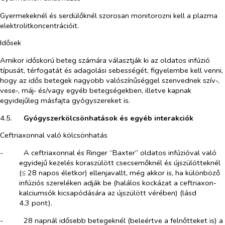
Gyermekeknél és serdülőknél szorosan monitorozni kell a plazma
elektrolitkoncentrációit.
Idősek
Amikor időskorú beteg számára választják ki az oldatos infúzió
típusát, térfogatát és adagolási sebességét, figyelembe kell venni,
hogy az idős betegek nagyobb valószínűséggel szenvednek szív‑,
vese‑, máj‑ és/vagy egyéb betegségekben, illetve kapnak
egyidejűleg másfajta gyógyszereket is.
4.5.​
Gyógyszerkölcsönhatások és egyéb interakciók
Ceftriaxonnal való kölcsönhatás
-​
A ceftriaxonnal és Ringer “Baxter” oldatos infúzióval való
egyidejű kezelés koraszülött csecsemőknél és újszülötteknél
(≤ 28 napos életkor) ellenjavallt, még akkor is, ha különböző
infúziós szereléken adják be (halálos kockázat a ceftriaxon-
kalciumsók kicsapódására az újszülött vérében) (lásd
4.3 pont).
-​
28 napnál idősebb betegeknél (beleértve a felnőtteket is) a