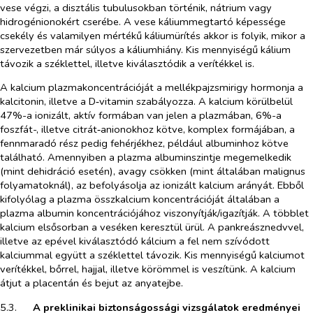
vese végzi, a disztális tubulusokban történik, nátrium vagy
hidrogénionokért cserébe. A vese káliummegtartó képessége
csekély és valamilyen mértékű káliumürítés akkor is folyik, mikor a
szervezetben már súlyos a káliumhiány. Kis mennyiségű kálium
távozik a széklettel, illetve kiválasztódik a verítékkel is.
A kalcium plazmakoncentrációját a mellékpajzsmirigy hormonja a
kalcitonin, illetve a D‑vitamin szabályozza. A kalcium körülbelül
47%-a ionizált, aktív formában van jelen a plazmában, 6%-a
foszfát-, illetve citrát‑anionokhoz kötve, komplex formájában, a
fennmaradó rész pedig fehérjékhez, például albuminhoz kötve
található. Amennyiben a plazma albuminszintje megemelkedik
(mint dehidráció esetén), avagy csökken (mint általában malignus
folyamatoknál), az befolyásolja az ionizált kalcium arányát. Ebből
kifolyólag a plazma összkalcium koncentrációját általában a
plazma albumin koncentrációjához viszonyítják/igazítják. A többlet
kalcium elsősorban a veséken keresztül ürül. A pankreásznedvvel,
illetve az epével kiválasztódó kálcium a fel nem szívódott
kalciummal együtt a széklettel távozik. Kis mennyiségű kalciumot
verítékkel, bőrrel, hajjal, illetve körömmel is veszítünk. A kalcium
átjut a placentán és bejut az anyatejbe.
5.3.​
A preklinikai biztonságossági vizsgálatok eredményei