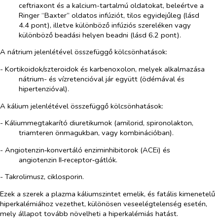
ceftriaxont és a kalcium-tartalmú oldatokat, beleértve a
Ringer “Baxter” oldatos infúziót, tilos egyidejűleg (lásd
4.4 pont), illetve különböző infúziós szereléken vagy
különböző beadási helyen beadni (lásd 6.2 pont).
A nátrium jelenlétével összefüggő kölcsönhatások:
- Kortikoidok/szteroidok és karbenoxolon, melyek alkalmazása
nátrium- és vízretencióval jár együtt (ödémával és
hipertenzióval).
A kálium jelenlétével összefüggő kölcsönhatások:
- Káliummegtakarító diuretikumok (amilorid, spironolakton,
triamteren önmagukban, vagy kombinációban).
- Angiotenzin‑konvertáló enziminhibitorok (ACEi) és
angiotenzin II‑receptor‑gátlók.
- Takrolimusz, ciklosporin.
Ezek a szerek a plazma káliumszintet emelik, és fatális kimenetelű
hiperkalémiához vezethet, különösen veseelégtelenség esetén,
mely állapot tovább növelheti a hiperkalémiás hatást.