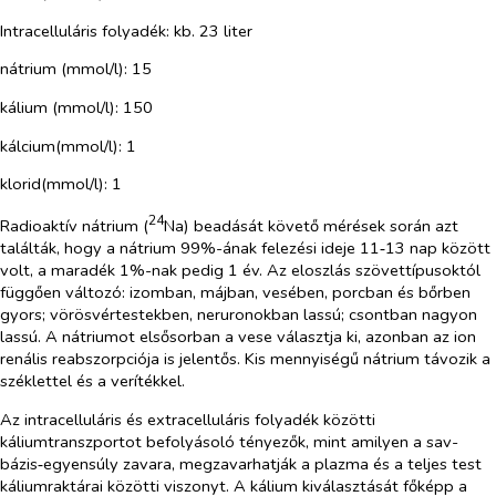
Intracelluláris folyadék: kb. 23 liter
nátrium (mmol/l): 15
kálium (mmol/l): 150
kálcium(mmol/l): 1
klorid(mmol/l): 1
24
Radioaktív nátrium (
Na) beadását követő mérések során azt
találták, hogy a nátrium 99%-ának felezési ideje 11‑13 nap között
volt, a maradék 1%-nak pedig 1 év. Az eloszlás szövettípusoktól
függően változó: izomban, májban, vesében, porcban és bőrben
gyors; vörösvértestekben, neruronokban lassú; csontban nagyon
lassú. A nátriumot elsősorban a vese választja ki, azonban az ion
renális reabszorpciója is jelentős. Kis mennyiségű nátrium távozik a
széklettel és a verítékkel.
Az intracelluláris és extracelluláris folyadék közötti
káliumtranszportot befolyásoló tényezők, mint amilyen a sav-
bázis‑egyensúly zavara, megzavarhatják a plazma és a teljes test
káliumraktárai közötti viszonyt. A kálium kiválasztását főképp a