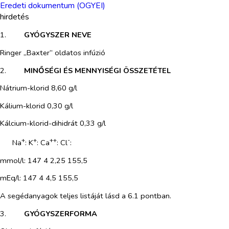
Eredeti dokumentum (OGYEI)
hirdetés
1.​
GYÓGYSZER NEVE
Ringer „Baxter” oldatos infúzió
2.​
MINŐSÉGI ÉS MENNYISÉGI ÖSSZETÉTEL
Nátrium-klorid 8,60 g/l
Kálium-klorid 0,30 g/l
Kálcium-klorid-dihidrát 0,33 g/l
+
+
++
-
Na
:
K
: Ca
: Cl
:
mmol/l: 147 4 2,25 155,5
mEq/l: 147 4 4,5 155,5
A segédanyagok teljes listáját lásd a 6.1 pontban.
3.​
GYÓGYSZERFORMA