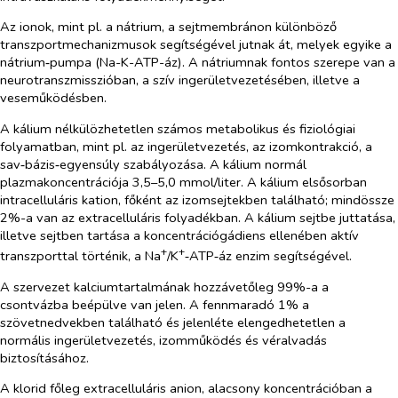
Az ionok, mint pl. a nátrium, a sejtmembránon különböző
transzportmechanizmusok segítségével jutnak át, melyek egyike a
nátrium‑pumpa (Na-K-ATP-áz). A nátriumnak fontos szerepe van a
neurotranszmisszióban, a szív ingerületvezetésében, illetve a
veseműködésben.
A kálium nélkülözhetetlen számos metabolikus és fiziológiai
folyamatban, mint pl. az ingerületvezetés, az izomkontrakció, a
sav‑bázis‑egyensúly szabályozása. A kálium normál
plazmakoncentrációja 3,5–5,0 mmol/liter. A kálium elsősorban
intracelluláris kation, főként az izomsejtekben található; mindössze
2%-a van az extracelluláris folyadékban. A kálium sejtbe juttatása,
illetve sejtben tartása a koncentrációgádiens ellenében aktív
+
+
transzporttal történik, a Na
/K
‑ATP‑áz enzim segítségével.
A szervezet kalciumtartalmának hozzávetőleg 99%-a a
csontvázba beépülve van jelen. A fennmaradó 1% a
szövetnedvekben található és jelenléte elengedhetetlen a
normális ingerületvezetés, izomműködés és véralvadás
biztosításához.
A klorid főleg extracelluláris anion, alacsony koncentrációban a