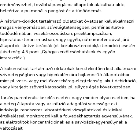
eredményezhet, továbbá pangásos állapotok alakulhatnak ki,
beleértve a pulmonális pangást és a tüdőödémát.
A nátrium‑kloridot tartalmazó oldatokat óvatosan kell alkalmazni
magas vérnyomásban, szívelégtelenségben, perifériás illetve
tüdőödémában, vesekárosodásban, preeklampsziában,
hiperaldoszteronizmusban, vagy egyéb, nátriumretencióval járó
állapotok, illetve terápiák (pl. kortikoszteroidok/szteroidok) esetén
(lásd még 4.5 pont „Gyógyszerkölcsönhatások és egyéb
interakciók”).
A káliumsókat tartalmazó oldatokak körültekintően kell alkalmazni
szívbetegségben vagy hiperkalémiára hajlamosító állapotokban,
mint pl. vese‑ vagy mellékvesekéreg‑elégtelenség, akut dehidráció,
vagy kiterjedt szöveti károsodás, pl. súlyos égés következtében.
Tartós parenterális kezelés esetén, vagy minden olyan esetben, ha
a beteg állapota vagy az infúzió adagolási sebessége ezt
indokolja, rendszeres laboratóriumi vizsgálatokkal és klinikai
értékeléssel monitorozni kell a folyadékháztartás egyensúlyának,
az elektrolitok koncentrációinak és a sav‑bázis‑egyensúlynak a
változásait.