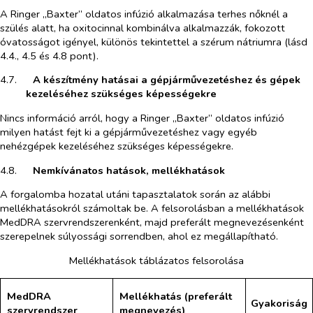
A Ringer „Baxter” oldatos infúzió alkalmazása terhes nőknél a
szülés alatt, ha oxitocinnal kombinálva alkalmazzák, fokozott
óvatosságot igényel, különös tekintettel a szérum nátriumra (lásd
4.4., 4.5 és 4.8 pont).
4.7.​
A készítmény hatásai a gépjárművezetéshez és gépek
kezeléséhez szükséges képességekre
Nincs információ arról, hogy a Ringer „Baxter” oldatos infúzió
milyen hatást fejt ki a gépjárművezetéshez vagy egyéb
nehézgépek kezeléséhez szükséges képességekre.
4.8.​
Nemkívánatos hatások, mellékhatások
A forgalomba hozatal utáni tapasztalatok során az alábbi
mellékhatásokról számoltak be. A felsorolásban a mellékhatások
MedDRA szervrendszerenként, majd preferált megnevezésenként
szerepelnek súlyossági sorrendben, ahol ez megállapítható.
Mellékhatások táblázatos felsorolása
MedDRA
Mellékhatás
(preferált
Gyakoriság
szervrendszer
megnevezés)