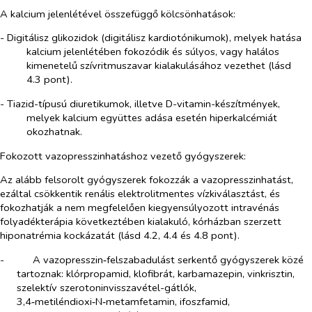
A kalcium jelenlétével összefüggő kölcsönhatások:
- Digitálisz glikozidok (digitálisz kardiotónikumok), melyek hatása
kalcium jelenlétében fokozódik és súlyos, vagy halálos
kimenetelű szívritmuszavar kialakulásához vezethet (lásd
4.3 pont).
- Tiazid-típusú diuretikumok, illetve D-vitamin-készítmények,
melyek kalcium együttes adása esetén hiperkalcémiát
okozhatnak.
Fokozott vazopresszinhatáshoz vezető gyógyszerek:
Az alább felsorolt gyógyszerek fokozzák a vazopresszinhatást,
ezáltal csökkentik renális elektrolitmentes vízkiválasztást, és
fokozhatják a nem megfelelően kiegyensúlyozott intravénás
folyadékterápia következtében kialakuló, kórházban szerzett
hiponatrémia kockázatát (lásd 4.2, 4.4 és 4.8 pont).
-​
A vazopresszin‑felszabadulást serkentő gyógyszerek közé
tartoznak: klórpropamid, klofibrát, karbamazepin, vinkrisztin,
szelektív szerotoninvisszavétel-gátlók,
3,4‑metiléndioxi‑N‑metamfetamin, ifoszfamid,