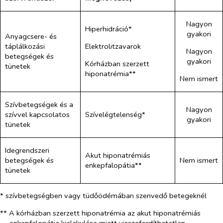
Nagyon
Hiperhidráció*
gyakori
Anyagcsere- és
Elektrolitzavarok
táplálkozási
Nagyon
betegségek és
gyakori
Kórházban szerzett
tünetek
hiponatrémia**
Nem ismert
Szívbetegségek és a
Nagyon
szívvel kapcsolatos
Szívelégtelenség*
gyakori
tünetek
Idegrendszeri
Akut hiponatrémiás
betegségek és
Nem ismert
enkepfalopátia**
tünetek
* szívbetegségben vagy tüdőödémában szenvedő betegeknél
** A kórházban szerzett hiponatrémia az akut hiponatrémiás
enkepfalopátia kialakulása miatt visszafordíthatatlan