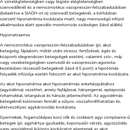
A szívelégtelenségben vagy légzési elégtelenségben
szenvedőknél és a nemozmotikus vazopresszin‑felszabadulásban
(beleértve a SIADH-ot is) szenvedő betegeknél, a kórházban
szerzett hiponatrémia kockázata miatt, nagy mennyiségű infúzió
alkalmazása alatt speciális monitorozás szükséges (lásd alább).
Hyponatraemia
A nemozmotikus vazopresszin‑felszabadulásban (pl. akut
betegség, fájdalom, műtét utáni stressz, fertőzések, égés és
központi idegrendszeri betegségek esetén), valamint szív‑, máj‑
vagy vesebetegségben szenvedő és vazopresszin‑agonista-
kezelésben részesülő betegeknél (lásd 4.5 pont) a hipotóniás
folyadék infúziója esetén fokozott az akut hiponatrémia kockázata.
Az akut hiponatrémia akut hiponatrémiás enkefalopátiához
(agyödéma) vezethet, amely fejfájással, hányingerrel, epilepsziás
rohamokkal, letargiával és hányás jellemezhető. Az agyödémás
betegeknél különösen fennáll a súlyos, visszafordíthatatlan és,
életveszélyes agykárosodás kockázata.
Gyermekek, fogamzóképes korú nők és csökkent agyi compliance‑ű
betegek (pl. agyhártya-gyulladás, koponyaűri vérzés, agyzúzódás
vagy agyödéma) különös kockázatot jelentenek az akut