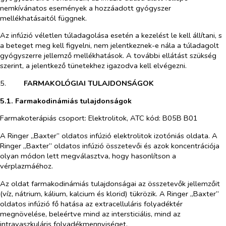
nemkívánatos események a hozzáadott gyógyszer
mellékhatásaitól függnek.
Az infúzió véletlen túladagolása esetén a kezelést le kell állítani, s
a beteget meg kell figyelni, nem jelentkeznek-e nála a túladagolt
gyógyszerre jellemző mellékhatások. A további ellátást szükség
szerint, a jelentkező tünetekhez igazodva kell elvégezni.
5.​
FARMAKOLÓGIAI TULAJDONSÁGOK
5.1. Farmakodinámiás tulajdonságok
Farmakoterápiás csoport: Elektrolitok, ATC kód: B05B B01
A Ringer „Baxter” oldatos infúzió elektrolitok izotóniás oldata. A
Ringer „Baxter” oldatos infúzió összetevői és azok koncentrációja
olyan módon lett megválasztva, hogy hasonlítson a
vérplazmáéhoz.
Az oldat farmakodinámiás tulajdonságai az összetevők jellemzőit
(víz, nátrium, kálium, kalcium és klorid) tükrözik. A Ringer „Baxter”
oldatos infúzió fő hatása az extracelluláris folyadéktér
megnövelése, beleértve mind az intersticiális, mind az
intravaszkuláris folyadékmennyiséget.