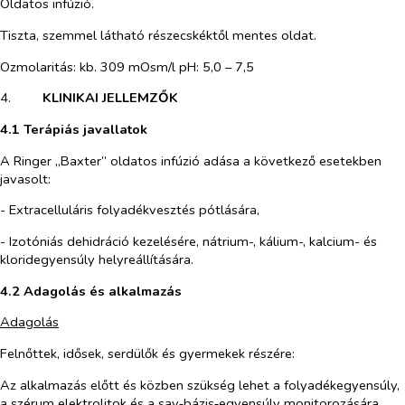
Oldatos infúzió.
Tiszta, szemmel látható részecskéktől mentes oldat.
Ozmolaritás: kb. 309 mOsm/l pH: 5,0 – 7,5
4.​
KLINIKAI JELLEMZŐK
4.1 Terápiás javallatok
A Ringer „Baxter” oldatos infúzió adása a következő esetekben
javasolt:
- Extracelluláris folyadékvesztés pótlására,
- Izotóniás dehidráció kezelésére, nátrium-, kálium-, kalcium- és
kloridegyensúly helyreállítására.
4.2 Adagolás és alkalmazás
Adagolás
Felnőttek, idősek, serdülők és gyermekek részére:
Az alkalmazás előtt és közben szükség lehet a folyadékegyensúly,
a szérum elektrolitok és a sav‑bázis‑egyensúly monitorozására,