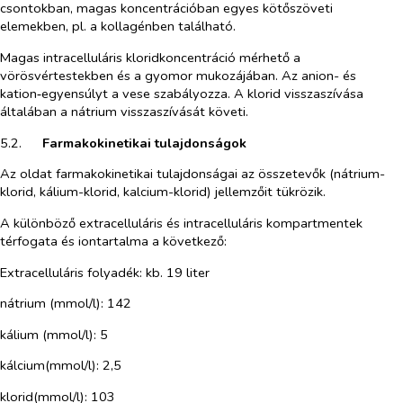
csontokban, magas koncentrációban egyes kötőszöveti
elemekben, pl. a kollagénben található.
Magas intracelluláris kloridkoncentráció mérhető a
vörösvértestekben és a gyomor mukozájában. Az anion- és
kation‑egyensúlyt a vese szabályozza. A klorid visszaszívása
általában a nátrium visszaszívását követi.
5.2.​
Farmakokinetikai tulajdonságok
Az oldat farmakokinetikai tulajdonságai az összetevők (nátrium-
klorid, kálium-klorid, kalcium-klorid) jellemzőit tükrözik.
A különböző extracelluláris és intracelluláris kompartmentek
térfogata és iontartalma a következő:
Extracelluláris folyadék: kb. 19 liter
nátrium (mmol/l): 142
kálium (mmol/l): 5
kálcium(mmol/l): 2,5
klorid(mmol/l): 103