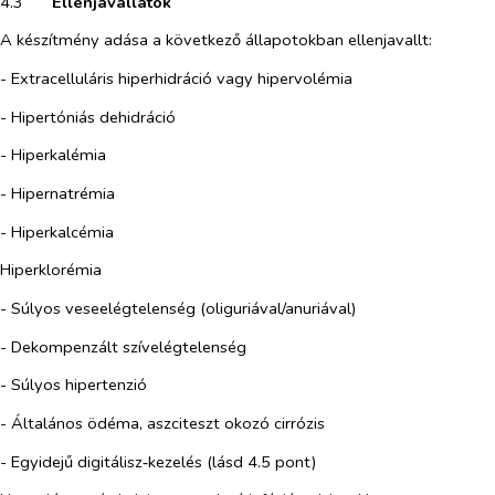
4.3​
Ellenjavallatok
A készítmény adása a következő állapotokban ellenjavallt:
- Extracelluláris hiperhidráció vagy hipervolémia
- Hipertóniás dehidráció
- Hiperkalémia
- Hipernatrémia
- Hiperkalcémia
Hiperklorémia
- Súlyos veseelégtelenség (oliguriával/anuriával)
- Dekompenzált szívelégtelenség
- Súlyos hipertenzió
- Általános ödéma, aszciteszt okozó cirrózis
- Egyidejű digitálisz‑kezelés (lásd 4.5 pont)