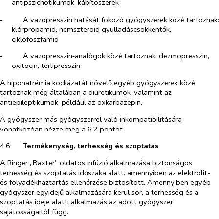
antipszichotikumok, kábítószerek
-​
A vazopresszin hatását fokozó gyógyszerek közé tartoznak:
klórpropamid, nemszteroid gyulladáscsökkentők,
ciklofoszfamid
-​
A vazopresszin‑analógok közé tartoznak: dezmopresszin,
oxitocin, terlipresszin
A hiponatrémia kockázatát növelő egyéb gyógyszerek közé
tartoznak még általában a diuretikumok, valamint az
antiepileptikumok, például az oxkarbazepin.
A gyógyszer más gyógyszerrel való inkompatibilitására
vonatkozóan nézze meg a 6.2 pontot.
4.6.​
Termékenység, terhesség és szoptatás
A Ringer „Baxter” oldatos infúzió alkalmazása biztonságos
terhesség és szoptatás időszaka alatt, amennyiben az elektrolit-
és folyadékháztartás ellenőrzése biztosított. Amennyiben egyéb
gyógyszer egyidejű alkalmazására kerül sor, a terhesség és a
szoptatás ideje alatti alkalmazás az adott gyógyszer
sajátosságaitól függ.