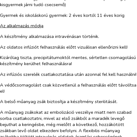
kisgyermek járni tudó csecsemő)
Gyermek és iskoláskorú gyermek: 2 éves kortól 11 éves korig
Az alkalmazás módja
A készítmény alkalmazása intravénásan történik.
Az oldatos infúziót felhasználás előtt vizuálisan ellenőrizni kell!
Kizárólag tiszta, precipitátumoktól mentes, sértetlen csomagolású
készítmény kerülhet felhasználásra!
Az infúziós szerelék csatlakoztatása után azonnal fel kell használni!
A védőcsomagolást csak közvetlenül a felhasználás előtt távolítsa
el!
A belső műanyag zsák biztosítja a készítmény sterilitását.
A műanyag zsákokat az embolizáció veszélye miatt nem szabad
sorba csatlakoztatni, mivel az első zsákból a maradék levegő
bejuthat a keringésbe, még mielőtt a következő, hozzákötött
zsákban levő oldat elkezdeni befolyni. A flexibilis műanyag
zsákokba töltött intravénás oldatok áramlási sebességének