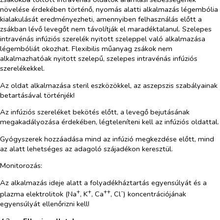
növelése érdekében történő, nyomás alatti alkalmazás légembólia
kialakulását eredményezheti, amennyiben felhasználás előtt a
zsákban lévő levegőt nem távolítják el maradéktalanul. Szelepes
intravénás infúziós szerelék nyitott szeleppel való alkalmazása
légembóliát okozhat. Flexibilis műanyag zsákok nem
alkalmazhatóak nyitott szelepű, szelepes intravénás infúziós
szerelékekkel.
Az oldat alkalmazása steril eszközökkel, az aszepszis szabályainak
betartásával történjék!
Az infúziós szereléket bekötés előtt, a levegő bejutásának
megakadályozása érdekében, légteleníteni kell az infúziós oldattal.
Gyógyszerek hozzáadása mind az infúzió megkezdése előtt, mind
az alatt lehetséges az adagoló szájadékon keresztül.
Monitorozás:
Az alkalmazás ideje alatt a folyadékháztartás egyensúlyát és a
+
+
++
-
plazma elektrolitok (Na
, K
, Ca
, Cl
) koncentrációjának
egyensúlyát ellenőrizni kell!