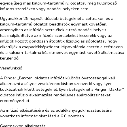
egyidejűleg más kalcium-tartalmú iv. oldattal, még különböző
infúziós szereléken vagy beadási helyeken sem.
Ugyanakkor 28 napnál idősebb betegeknél a ceftriaxon és a
kalcium-tartalmú oldatok beadhatók egymást követően,
amennyiben az infúziós szerelékek eltérő beadási helyeit
használják, illetve az infúziós szerelékeket kicserélik vagy az
infúziók között gondosan átöblítik fiziológiás sóoldattal, hogy
elkerüljék a csapadékképződést. Hipovolémia esetén a ceftriaxon
és a kalcium-tartalmú készítmények egymást követő alkalmazása
kerülendő.
Vesefunkció
A Ringer „Baxter” oldatos infúziót különös óvatossággal kell
alkalmazni a súlyos vesekárosodásban szenvedő vagy ilyen
kockázatnak kitett betegeknél. Ilyen betegeknél a Ringer „Baxter”
oldatos infúzió alkalmazása rendellenes elektrolitszinteket
eredményezhet.
Az infúzió elkészítésére és az adalékanyagok hozzáadására
vonatkozó információkat lásd a 6.6 pontban.
Gyermekkori alkalmazás