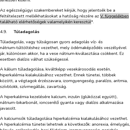
Az egészségügyi szakembereket kérjük, hogy jelentsék be a
feltételezett mellékhatásokat a hatóság részére az
V. füg
g
elékben
található elérhetőségek valamelyikén keresztül
*.
4.9.​
Túladagolás
Túladagolás, vagy túlságosan gyors adagolás víz- és
nátrium‑túltöltéshez vezethet, mely ödémaképződés veszélyével
jár, különösen akkor, ha a vese nátrium‑kiválasztása csökkent. Ez
esetben dialízis válhat szükségessé.
A kálium túladagolása, kiváltképp vesekárosodás esetén,
hiperkalémia kialakulásához vezethet. Ennek tünetei, többek
között, a végtagok érzészavara, izomgyengeség, paralízis, aritmia,
szívblokk, szívmegállás, zavartság.
A hiperkalémia kezelésére kalcium, inzulin (glükózzal együtt),
nátrium-bikarbonát, ioncserélő gyanta vagy dialízis alkalmazása
javasolt.
A kalciumsók túladagolása hiperkalcémia kialakulásához vezethet.
A hiperkalcémia tünetei lehetnek a következők: anorexia, émelygés,
hányás, székrekedés, hasi fájdalom, izomgyengeség, pszichés