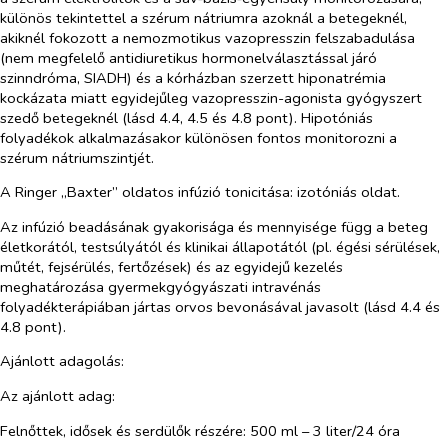
különös tekintettel a szérum nátriumra azoknál a betegeknél,
akiknél fokozott a nemozmotikus vazopresszin felszabadulása
(nem megfelelő antidiuretikus hormonelválasztással járó
szinndróma, SIADH) és a kórházban szerzett hiponatrémia
kockázata miatt egyidejűleg vazopresszin-agonista gyógyszert
szedő betegeknél (lásd 4.4, 4.5 és 4.8 pont). Hipotóniás
folyadékok alkalmazásakor különösen fontos monitorozni a
szérum nátriumszintjét.
A Ringer „Baxter” oldatos infúzió tonicitása: izotóniás oldat.
Az infúzió beadásának gyakorisága és mennyisége függ a beteg
életkorától, testsúlyától és klinikai állapotától (pl. égési sérülések,
műtét, fejsérülés, fertőzések) és az egyidejű kezelés
meghatározása gyermekgyógyászati intravénás
folyadékterápiában jártas orvos bevonásával javasolt (lásd 4.4 és
4.8 pont).
Ajánlott adagolás:
Az ajánlott adag:
Felnőttek, idősek és serdülők részére: 500 ml – 3 liter/24 óra