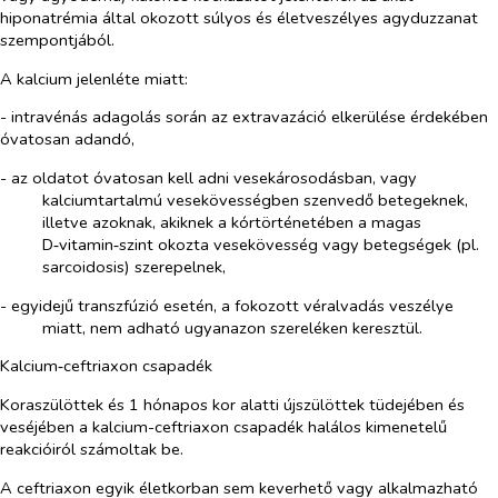
hiponatrémia által okozott súlyos és életveszélyes agyduzzanat
szempontjából.
A kalcium jelenléte miatt:
- intravénás adagolás során az extravazáció elkerülése érdekében
óvatosan adandó,
- az oldatot óvatosan kell adni vesekárosodásban, vagy
kalciumtartalmú vesekövességben szenvedő betegeknek,
illetve azoknak, akiknek a kórtörténetében a magas
D‑vitamin‑szint okozta vesekövesség vagy betegségek (pl.
sarcoidosis) szerepelnek,
- egyidejű transzfúzió esetén, a fokozott véralvadás veszélye
miatt, nem adható ugyanazon szereléken keresztül.
Kalcium‑ceftriaxon csapadék
Koraszülöttek és 1 hónapos kor alatti újszülöttek tüdejében és
veséjében a kalcium-ceftriaxon csapadék halálos kimenetelű
reakcióiról számoltak be.
A ceftriaxon egyik életkorban sem keverhető vagy alkalmazható