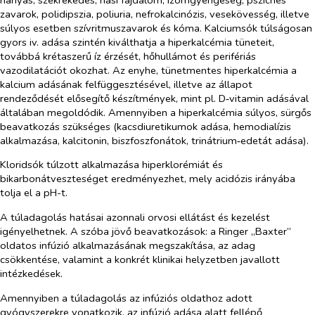
zavarok, polidipszia, poliuria, nefrokalcinózis, vesekövesség, illetve
súlyos esetben szívritmuszavarok és kóma. Kalciumsók túlságosan
gyors iv. adása szintén kiválthatja a hiperkalcémia tüneteit,
továbbá krétaszerű íz érzését, hőhullámot és perifériás
vazodilatációt okozhat. Az enyhe, tünetmentes hiperkalcémia a
kalcium adásának felfüggesztésével, illetve az állapot
rendeződését elősegítő készítmények, mint pl. D‑vitamin adásával
általában megoldódik. Amennyiben a hiperkalcémia súlyos, sürgős
beavatkozás szükséges (kacsdiuretikumok adása, hemodialízis
alkalmazása, kalcitonin, biszfoszfonátok, trinátrium‑edetát adása).
Kloridsók túlzott alkalmazása hiperklorémiát és
bikarbonátveszteséget eredményezhet, mely acidózis irányába
tolja el a pH-t.
A túladagolás hatásai azonnali orvosi ellátást és kezelést
igényelhetnek. A szóba jövő beavatkozások: a Ringer „Baxter”
oldatos infúzió alkalmazásának megszakítása, az adag
csökkentése, valamint a konkrét klinikai helyzetben javallott
intézkedések.
Amennyiben a túladagolás az infúziós oldathoz adott
gyógyszerekre vonatkozik, az infúzió adása alatt fellépő