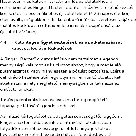
Hasonlóan más kalcium-tartalmú infúziós oldatokhoz, a
ceftriaxonnal és Ringer
„
Baxter” oldatos infúzióval történő kezelés
koraszülött csecsemőknél és újszülötteknél (≤ 28 napos életkor)
ellenjavallt, még akkor is, ha különböző infúziós szereléken adják be
(halálos kockázat a ceftriaxon-kalciumsók kicsapódására az
újszülött vérében).
4.4​
Különleges figyelmeztetések és az alkalmazással
kapcsolatos óvintézkedések
A Ringer „Baxter” oldatos infúzió nem tartalmaz elegendő
mennyiségű káliumot és kalciumot ahhoz, hogy a megfelelő
plazmaszintet, vagy hiány esetén a pótlást biztosítsa. Ezért a
dehidráció kezelése után egy olyan iv. fenntartó oldatot kell
alkalmazni, amely megfelelő mennyiségben tartalmazza az
említett ionokat.
Tartós parenterális kezelés esetén a beteg megfelelő
tápanyagellátásáról gondoskodni kell.
Az infúzió térfogatától és adagolási sebességétől függően a
Ringer „Baxter” oldatos infúzió intravénás alkalmazása
folyadékretencióhoz és/vagy az oldott anyagok túlzott
beviteléhez vezethet, ez pedig túlzott folyadékbevitelt