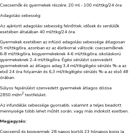
Csecsemők és gyermekek részére: 20 ml ‑ 100 ml/ttkg/24 óra
Adagolási sebesség:
Az ajánlott adagolási sebesség felnőttek, idősek és serdülők
esetében általában 40 ml/ttkg/24 óra.
Gyermekek esetében az infúzió adagolási sebessége átlagosan
5 ml/ttkg/óra, azonban ez az életkorral változik: csecsemőknek
6‑8 ml/ttkg/óra, kisgyermekeknek 4‑6 ml/ttkg/óra, iskoláskorú
gyermekeknek 2‑4 ml/ttkg/óra. Égési sérülést szenvedett
gyermekeknek az átlagos adag 3,4 ml/ttkg/égési sérülés %-a az
első 24 óra folyamán és 6,3 ml/ttkg/égési sérülés %-a az első 48
órában.
Súlyos fejsérülést szenvedett gyermekek átlagos dózisa
2
2850 ml/m
testfelület.
Az infundálás sebessége gyorsabb, valamint a teljes beadott
mennyisége több lehet műtét során, vagy más indokolt esetben.
Megjegyzés:
Csecsemő és kisgyermek: 28 napos kortól 23 hónapos korig (a