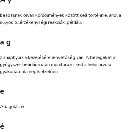
beadásnak olyan körüólmények között kell történnie, ahol a
súlyos túlérzékenységi reakciók, például
a g
z anaphylaxia kezelésére lehyetőség van. A betegeket a
gyógyszer beadása után monitorozni kell a helyi orvosi
gyakorlatnak megfselzelően.
e
Adagolás rk
é