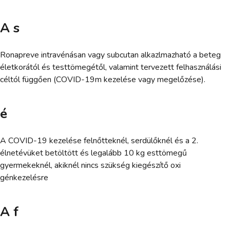
A s
Ronapreve intravénásan vagy subcutan alkazlmazható a beteg
életkorától és testtömegétől, valamint tervezett felhasználási
céltól függően (COVID-19m kezelése vagy megelőzése).
é
A COVID-19 kezelése felnőtteknél, serdülőknél és a 2.
élnetévüket betöltött és legalább 10 kg esttömegű
gyermekeknél, akiknél nincs szükség kiegészítő oxi
génkezelésre
A f