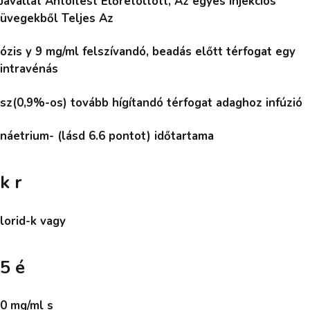
Javallat Antóitest Előretöltött, Az egyes injekciós
üvegekből Teljes Az
ózis y 9 mg/ml felszívandó, beadás előtt térfogat egy
intravénás
sz(0,9%-os) tovább hígítandó térfogat adaghoz infúzió
náetrium- (lásd 6.6 pontot) időtartama
k r
lorid-k vagy
5 é
0 mg/ml s