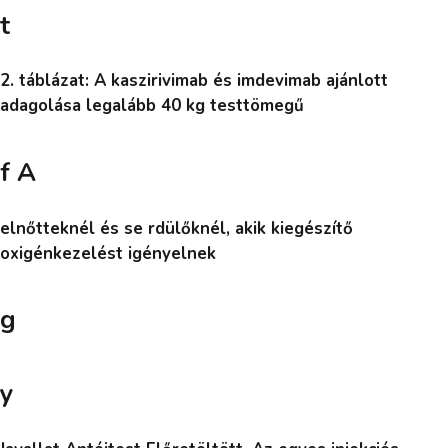
t
2. táblázat: A kaszirivimab és imdevimab ajánlott
adagolása legalább 40 kg testtömegű
f A
elnőtteknél és se rdülőknél, akik kiegészítő
oxigénkezelést igényelnek
g
y