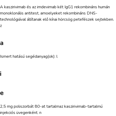
A kaszirivimab és az imdevimab két IgG1 rekombináns humán
monoklonális antitest, amoelyeket rekombináns DNS-
technológiával állítanak elő kínai hörcsög petefészek sejtekben.
z
a
Ismert hatású segédanyag(ok): l
i
e
2,5 mg poliszorbát 80-at tartalmaz kaszirivimab-tartalmú
injekciós üvegenként. n