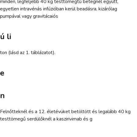
minden, legfeljebb 40 kg testtömegtű betegnél együtt,
egyetlen intravénás infúzióban kerül beadásra, kizárólag
pumpával vagy gravitácaiós
ú li
ton (lásd az 1. táblázatot).
e
n
Felnőtteknél és a 12. életévüket betöltött és legalább 40 kg
testtömegű serdülőknél a kaszirivimab és g