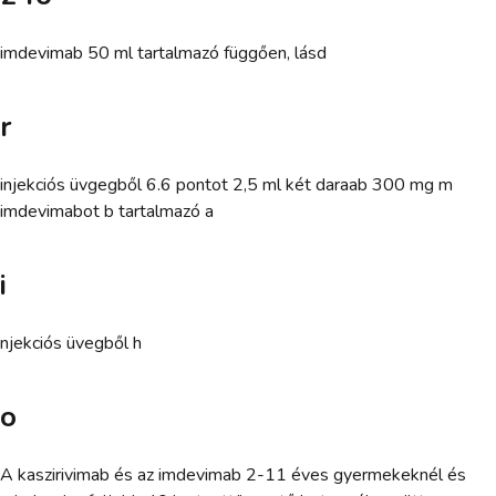
imdevimab 50 ml tartalmazó függően, lásd
r
injekciós üvgegből 6.6 pontot 2,5 ml két daraab 300 mg m
imdevimabot b tartalmazó a
i
njekciós üvegből h
o
A kaszirivimab és az imdevimab 2-11 éves gyermekeknél és