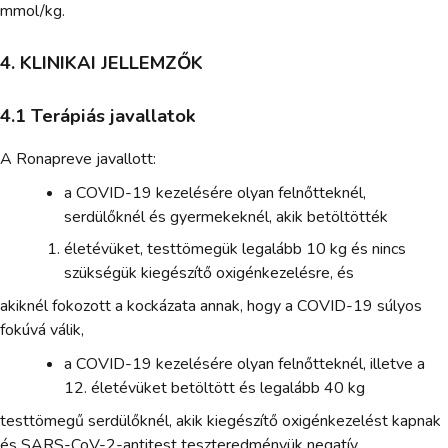
mmol/kg.
4. KLINIKAI JELLEMZŐK
4.1 Terápiás javallatok
A Ronapreve javallott:
a COVID-19 kezelésére olyan felnőtteknél,
serdülőknél és gyermekeknél, akik betöltötték
életévüket, testtömegük legalább 10 kg és nincs
szükségük kiegészítő oxigénkezelésre, és
akiknél fokozott a kockázata annak, hogy a COVID-19 súlyos
fokúvá válik,
a COVID-19 kezelésére olyan felnőtteknél, illetve a
12. életévüket betöltött és legalább 40 kg
testtömegű serdülőknél, akik kiegészítő oxigénkezelést kapnak
és SARS-CoV-2-antitest teszteredményük negatív,