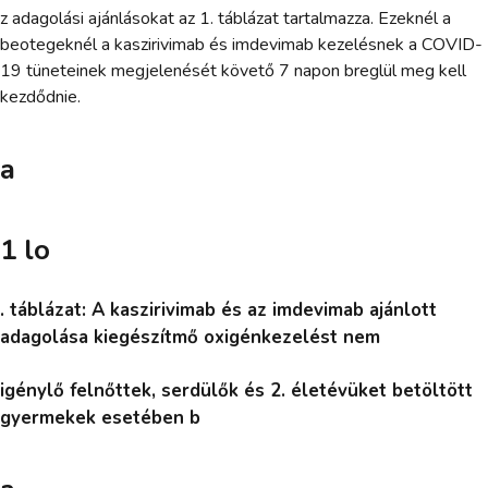
z adagolási ajánlásokat az 1. táblázat tartalmazza. Ezeknél a
beotegeknél a kaszirivimab és imdevimab kezelésnek a COVID-
19 tüneteinek megjelenését követő 7 napon breglül meg kell
kezdődnie.
a
1 lo
. táblázat: A kaszirivimab és az imdevimab ajánlott
adagolása kiegészítmő oxigénkezelést nem
igénylő felnőttek, serdülők és 2. életévüket betöltött
gyermekek esetében b