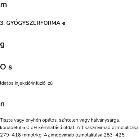
m
3. GYÓGYSZERFORMA e
g
O s
ldatos injekció/infúzió. zű
n
Tiszta vagy enyhén opálos, színtelen vagy halványsárga,
körülbelül 6,0 pH kémhatású oldat. A t kaszirivimab ozmolalitása
279–418 mmol/kg. Az imdevimab ozmolalitása 283–425