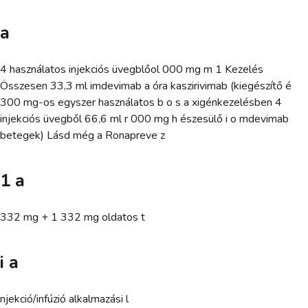
a
4 használatos injekciós üvegblőol 000 mg m 1 Kezelés
Összesen 33,3 ml imdevimab a óra kaszirivimab (kiegészítő é
300 mg-os egyszer használatos b o s a xigénkezelésben 4
injekciós üvegből 66,6 ml r 000 mg h észesülő i o mdevimab
betegek) Lásd még a Ronapreve z
1 a
332 mg + 1 332 mg oldatos t
i a
njekció/infúzió alkalmazási l