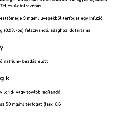
Teljes Az intravénás
esttömege 9 mg/ml üvegekből térfogat egy infúzió
g (0,9%-os) felszívandó, adaghoz időtartama
y
ó nátrium- beadás előtt
g k
y lorid- vagy tovább hígítandó
sz 50 mg/ml térfogat (lásd 6.6