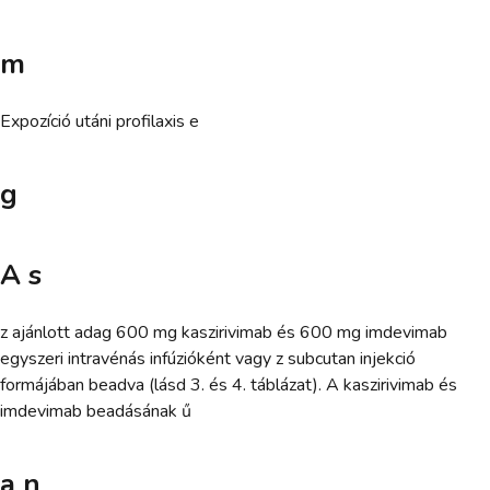
m
Expozíció utáni profilaxis e
g
A s
z ajánlott adag 600 mg kaszirivimab és 600 mg imdevimab
egyszeri intravénás infúzióként vagy z subcutan injekció
formájában beadva (lásd 3. és 4. táblázat). A kaszirivimab és
imdevimab beadásának ű
a n