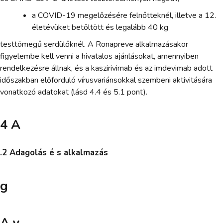
a COVID-19 megelőzésére felnőtteknél, illetve a 12.
életévüket betöltött és legalább 40 kg
testtömegű serdülőknél. A Ronapreve alkalmazásakor
figyelembe kell venni a hivatalos ajánlásokat, amennyiben
rendelkezésre állnak, és a kaszirivimab és az imdevimab adott
időszakban előforduló vírusvariánsokkal szembeni aktivitására
vonatkozó adatokat (lásd 4.4 és 5.1 pont).
4 A
.2 Adagolás é s alkalmazás
g
A y