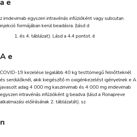
a e
z imdevimab egyszeri intravénás infúzióként vagy subcutan
injekció formájában kerül beadásra. (lásd d
és 4. táblázat). Lásd a 4.4 pontot. é
A e
COVID-19 kezelése legalább 40 kg testtömegű felnőtteknél
és serdülőknél, akik kiegészítő m oxigénkezelést igényelnek e A
javasolt adag 4 000 mg kaszirivimab és 4 000 mg imdevimab
egyszeri intravénás infúzióként g beadva (lásd a Ronapreve
alkalmazási előírásának 2. táblázatát). sz
n