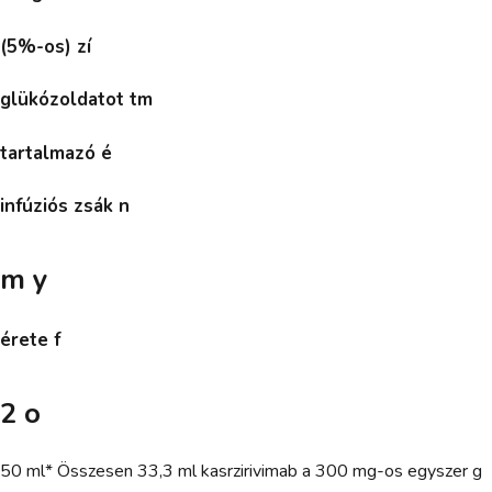
(5%-os) zí
glükózoldatot tm
tartalmazó é
infúziós zsák n
m y
érete f
2 o
50 ml* Összesen 33,3 ml kasrzirivimab a 300 mg-os egyszer g