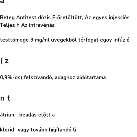
a
Beteg Antitest dózis Előretöltött, Az egyes injekciós
Teljes h Az intravénás
testtömege 9 mg/ml üvegekből térfogat egoy infúzió
( z
0,9%-os) felszívandó, adaghoz aidőtartama
n t
átrium- beadás előtt a
klorid- vagy tovább hígítandó li