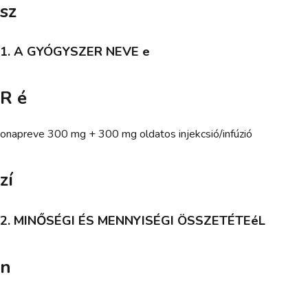
sz
1. A GYÓGYSZER NEVE e
R é
onapreve 300 mg + 300 mg oldatos injekcsió/infúzió
zí
2. MINŐSÉGI ÉS MENNYISÉGI ÖSSZETÉTEéL
n