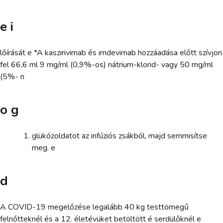
e i
lőírását e *A kaszirivimab és imdevimab hozzáadása előtt szívjon
fel 66,6 ml 9 mg/ml (0,9%-os) nátrium-klorid- vagy 50 mg/ml
(5%- n
o g
glükózoldatot az infúziós zsákból, majd semmisítse
meg. e
d
A COVID-19 megelőzése legalább 40 kg testtömegű
felnőtteknél és a 12. életévüket betöltött é serdülőknél e