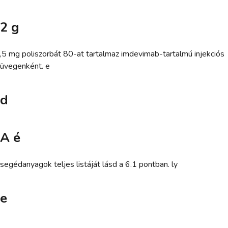
2 g
,5 mg poliszorbát 80-at tartalmaz imdevimab-tartalmú injekciós
üvegenként. e
d
A é
segédanyagok teljes listáját lásd a 6.1 pontban. ly
e