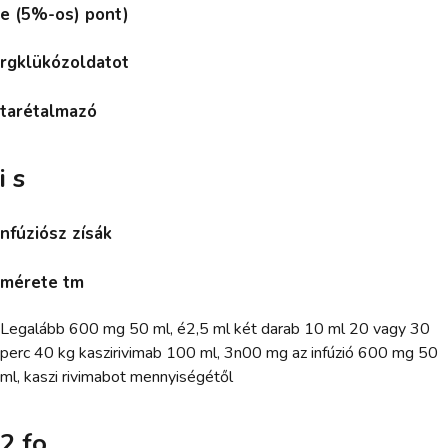
e (5%-os) pont)
rgklükózoldatot
tarétalmazó
i s
nfúziósz zísák
mérete tm
Legalább 600 mg 50 ml, é2,5 ml két darab 10 ml 20 vagy 30
perc 40 kg kaszirivimab 100 ml, 3n00 mg az infúzió 600 mg 50
ml, kaszi rivimabot mennyiségétől
2 fo