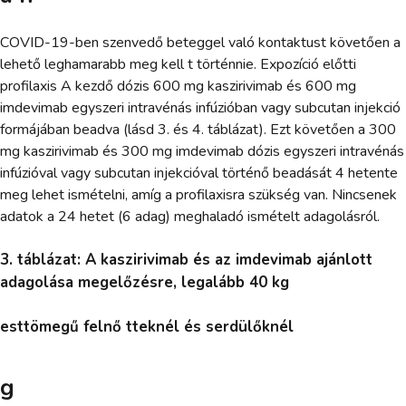
COVID-19-ben szenvedő beteggel való kontaktust követően a
lehető leghamarabb meg kell t történnie. Expozíció előtti
profilaxis A kezdő dózis 600 mg kaszirivimab és 600 mg
imdevimab egyszeri intravénás infúzióban vagy subcutan injekció
formájában beadva (lásd 3. és 4. táblázat). Ezt követően a 300
mg kaszirivimab és 300 mg imdevimab dózis egyszeri intravénás
infúzióval vagy subcutan injekcióval történő beadását 4 hetente
meg lehet ismételni, amíg a profilaxisra szükség van. Nincsenek
adatok a 24 hetet (6 adag) meghaladó ismételt adagolásról.
3. táblázat: A kaszirivimab és az imdevimab ajánlott
adagolása megelőzésre, legalább 40 kg
esttömegű felnő tteknél és serdülőknél
g