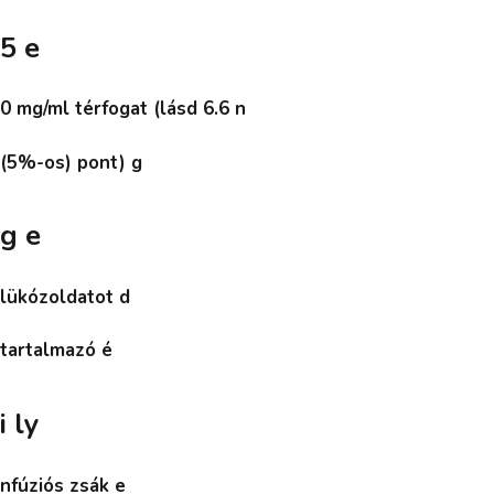
5 e
0 mg/ml térfogat (lásd 6.6 n
(5%-os) pont) g
g e
lükózoldatot d
tartalmazó é
i ly
nfúziós zsák e