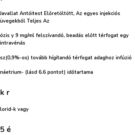
Javallat Antóitest Előretöltött, Az egyes injekciós
üvegekből Teljes Az
ózis y 9 mg/ml felszívandó, beadás előtt térfogat egy
intravénás
sz(0,9%-os) tovább hígítandó térfogat adaghoz infúzió
náetrium- (lásd 6.6 pontot) időtartama
k r
lorid-k vagy
5 é