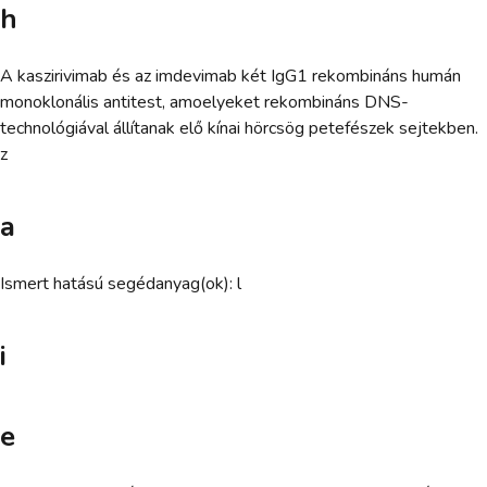
h
A kaszirivimab és az imdevimab két IgG1 rekombináns humán
monoklonális antitest, amoelyeket rekombináns DNS-
technológiával állítanak elő kínai hörcsög petefészek sejtekben.
z
a
Ismert hatású segédanyag(ok): l
i
e