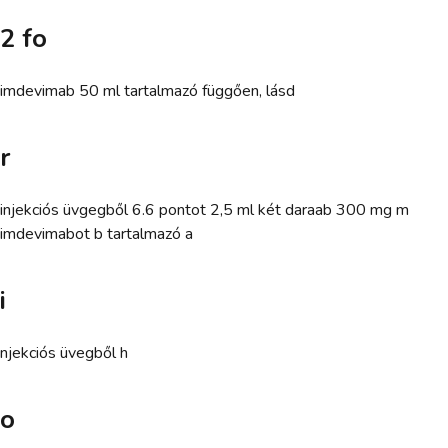
2 fo
imdevimab 50 ml tartalmazó függően, lásd
r
injekciós üvgegből 6.6 pontot 2,5 ml két daraab 300 mg m
imdevimabot b tartalmazó a
i
njekciós üvegből h
o