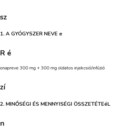
sz
1. A GYÓGYSZER NEVE e
R é
onapreve 300 mg + 300 mg oldatos injekcsió/infúzió
zí
2. MINŐSÉGI ÉS MENNYISÉGI ÖSSZETÉTEéL
n