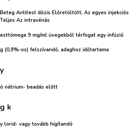
Beteg Antitest dózis Előretöltött, Az egyes injekciós
Teljes Az intravénás
esttömege 9 mg/ml üvegekből térfogat egy infúzió
g (0,9%-os) felszívandó, adaghoz időtartama
y
ó nátrium- beadás előtt
g k
y lorid- vagy tovább hígítandó