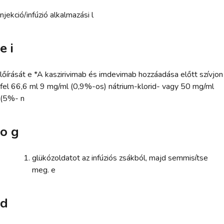
njekció/infúzió alkalmazási l
e i
lőírását e *A kaszirivimab és imdevimab hozzáadása előtt szívjon
fel 66,6 ml 9 mg/ml (0,9%-os) nátrium-klorid- vagy 50 mg/ml
(5%- n
o g
glükózoldatot az infúziós zsákból, majd semmisítse
meg. e
d