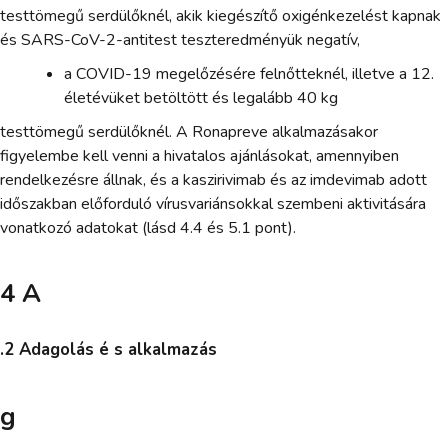
testtömegű serdülőknél, akik kiegészítő oxigénkezelést kapnak
és SARS-CoV-2-antitest teszteredményük negatív,
a COVID-19 megelőzésére felnőtteknél, illetve a 12.
életévüket betöltött és legalább 40 kg
testtömegű serdülőknél. A Ronapreve alkalmazásakor
figyelembe kell venni a hivatalos ajánlásokat, amennyiben
rendelkezésre állnak, és a kaszirivimab és az imdevimab adott
időszakban előforduló vírusvariánsokkal szembeni aktivitására
vonatkozó adatokat (lásd 4.4 és 5.1 pont).
4 A
.2 Adagolás é s alkalmazás
g