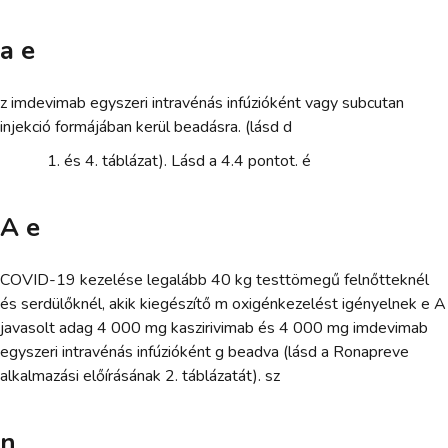
a e
z imdevimab egyszeri intravénás infúzióként vagy subcutan
injekció formájában kerül beadásra. (lásd d
és 4. táblázat). Lásd a 4.4 pontot. é
A e
COVID-19 kezelése legalább 40 kg testtömegű felnőtteknél
és serdülőknél, akik kiegészítő m oxigénkezelést igényelnek e A
javasolt adag 4 000 mg kaszirivimab és 4 000 mg imdevimab
egyszeri intravénás infúzióként g beadva (lásd a Ronapreve
alkalmazási előírásának 2. táblázatát). sz
n