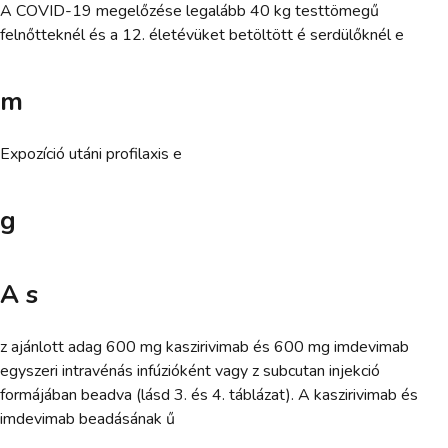
A COVID-19 megelőzése legalább 40 kg testtömegű
felnőtteknél és a 12. életévüket betöltött é serdülőknél e
m
Expozíció utáni profilaxis e
g
A s
z ajánlott adag 600 mg kaszirivimab és 600 mg imdevimab
egyszeri intravénás infúzióként vagy z subcutan injekció
formájában beadva (lásd 3. és 4. táblázat). A kaszirivimab és
imdevimab beadásának ű