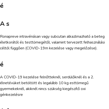
é
A s
Ronapreve intravénásan vagy subcutan alkazlmazható a beteg
életkorától és testtömegétől, valamint tervezett felhasználási
céltól függően (COVID-19m kezelése vagy megelőzése).
é
A COVID-19 kezelése felnőtteknél, serdülőknél és a 2.
élnetévüket betöltött és legalább 10 kg esttömegű
gyermekeknél, akiknél nincs szükség kiegészítő oxi
génkezelésre