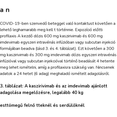
a n
COVID-19-ben szenvedő beteggel való kontaktust követően a
lehető leghamarabb meg kell t történnie. Expozíció előtti
profilaxis A kezdő dózis 600 mg kaszirivimab és 600 mg
imdevimab egyszeri intravénás infúzióban vagy subcutan injekció
formájában beadva (lásd 3. és 4. táblázat). Ezt követően a 300
mg kaszirivimab és 300 mg imdevimab dózis egyszeri intravénás
infúzióval vagy subcutan injekcióval történő beadását 4 hetente
meg lehet ismételni, amíg a profilaxisra szükség van. Nincsenek
adatok a 24 hetet (6 adag) meghaladó ismételt adagolásról.
3. táblázat: A kaszirivimab és az imdevimab ajánlott
adagolása megelőzésre, legalább 40 kg
esttömegű felnő tteknél és serdülőknél