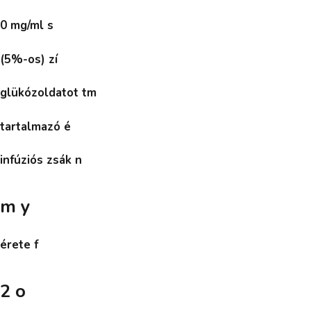
0 mg/ml s
(5%-os) zí
glükózoldatot tm
tartalmazó é
infúziós zsák n
m y
érete f
2 o