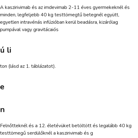
A kaszirivimab és az imdevimab 2-11 éves gyermekeknél és
minden, legfeljebb 40 kg testtömegtű betegnél együtt,
egyetlen intravénás infúzióban kerül beadásra, kizárólag
pumpával vagy gravitácaiós
ú li
ton (lásd az 1. táblázatot).
e
n
Felnőtteknél és a 12. életévüket betöltött és legalább 40 kg
testtömegű serdülőknél a kaszirivimab és g