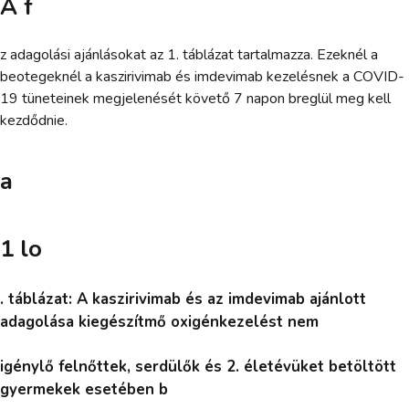
A f
z adagolási ajánlásokat az 1. táblázat tartalmazza. Ezeknél a
beotegeknél a kaszirivimab és imdevimab kezelésnek a COVID-
19 tüneteinek megjelenését követő 7 napon breglül meg kell
kezdődnie.
a
1 lo
. táblázat: A kaszirivimab és az imdevimab ajánlott
adagolása kiegészítmő oxigénkezelést nem
igénylő felnőttek, serdülők és 2. életévüket betöltött
gyermekek esetében b