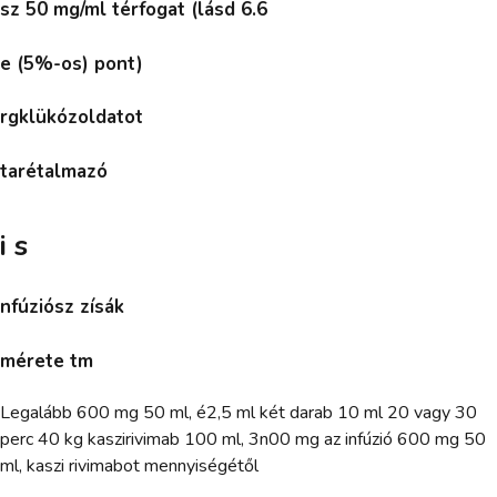
sz 50 mg/ml térfogat (lásd 6.6
e (5%-os) pont)
rgklükózoldatot
tarétalmazó
i s
nfúziósz zísák
mérete tm
Legalább 600 mg 50 ml, é2,5 ml két darab 10 ml 20 vagy 30
perc 40 kg kaszirivimab 100 ml, 3n00 mg az infúzió 600 mg 50
ml, kaszi rivimabot mennyiségétől