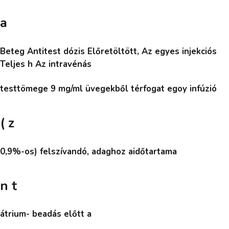
a
Beteg Antitest dózis Előretöltött, Az egyes injekciós
Teljes h Az intravénás
testtömege 9 mg/ml üvegekből térfogat egoy infúzió
( z
0,9%-os) felszívandó, adaghoz aidőtartama
n t
átrium- beadás előtt a