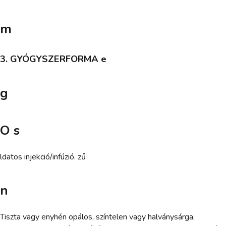
m
3. GYÓGYSZERFORMA e
g
O s
ldatos injekció/infúzió. zű
n
Tiszta vagy enyhén opálos, színtelen vagy halványsárga,