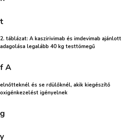
t
2. táblázat: A kaszirivimab és imdevimab ajánlott
adagolása legalább 40 kg testtömegű
f A
elnőtteknél és se rdülőknél, akik kiegészítő
oxigénkezelést igényelnek
g
y