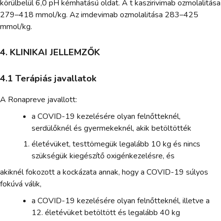
körülbelül 6,0 pH kémhatású oldat. A t kaszirivimab ozmolalitása
279–418 mmol/kg. Az imdevimab ozmolalitása 283–425
mmol/kg.
4. KLINIKAI JELLEMZŐK
4.1 Terápiás javallatok
A Ronapreve javallott:
a COVID-19 kezelésére olyan felnőtteknél,
serdülőknél és gyermekeknél, akik betöltötték
életévüket, testtömegük legalább 10 kg és nincs
szükségük kiegészítő oxigénkezelésre, és
akiknél fokozott a kockázata annak, hogy a COVID-19 súlyos
fokúvá válik,
a COVID-19 kezelésére olyan felnőtteknél, illetve a
12. életévüket betöltött és legalább 40 kg