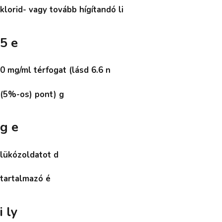
klorid- vagy tovább hígítandó li
5 e
0 mg/ml térfogat (lásd 6.6 n
(5%-os) pont) g
g e
lükózoldatot d
tartalmazó é
i ly