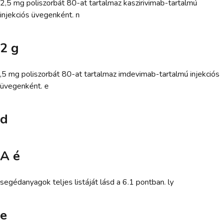
2,5 mg poliszorbát 80-at tartalmaz kaszirivimab-tartalmú
injekciós üvegenként. n
2 g
,5 mg poliszorbát 80-at tartalmaz imdevimab-tartalmú injekciós
üvegenként. e
d
A é
segédanyagok teljes listáját lásd a 6.1 pontban. ly
e