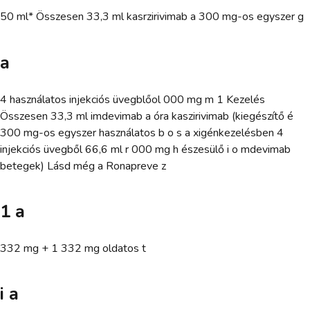
50 ml* Összesen 33,3 ml kasrzirivimab a 300 mg-os egyszer g
a
4 használatos injekciós üvegblőol 000 mg m 1 Kezelés
Összesen 33,3 ml imdevimab a óra kaszirivimab (kiegészítő é
300 mg-os egyszer használatos b o s a xigénkezelésben 4
injekciós üvegből 66,6 ml r 000 mg h észesülő i o mdevimab
betegek) Lásd még a Ronapreve z
1 a
332 mg + 1 332 mg oldatos t
i a