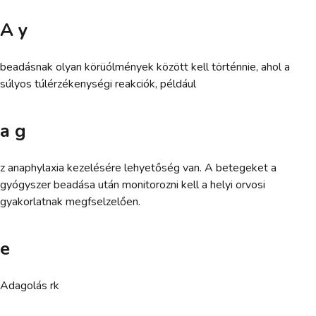
A y
beadásnak olyan körüólmények között kell történnie, ahol a
súlyos túlérzékenységi reakciók, például
a g
z anaphylaxia kezelésére lehyetőség van. A betegeket a
gyógyszer beadása után monitorozni kell a helyi orvosi
gyakorlatnak megfselzelően.
e
Adagolás rk