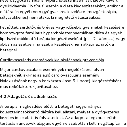
heterozygota familiaris hypercholesterinaemiát), illetve kevert
dyslipidaemia (IIb típus) esetén a diéta kiegészítéseként, amikor a
diétára és egyéb nem gyógyszeres kezelésre (mozgásterápia,
súlycsökkenés) nem alakul ki megfelelő válaszreakció.
Felnőttek, serdülők és 6 éves vagy idősebb gyermekek kezelésére
homozygota familiaris hypercholesterinaemiában diéta és egyéb
lipidszintcsökkentő terápia kiegészítéseként (pl. LDL-aferezis) vagy
abban az esetben, ha ezek a kezelések nem alkalmazhatók a
betegnél.
Cardiovascularis események kialakulásának prevenciója
Major cardiovascularis események megelőzésére, olyan
betegeknél, akiknél az első cardiovascularis esemény
kialakulásának nagy a kockázata (lásd 5.1 pont), kiegészítésként
más rizikófaktorok javításához.
4.2 Adagolás és alkalmazás
A terápia megkezdése előtt, a beteget hagyományos
koleszterincsökkentő diétára kell állítani, melyet a gyógyszeres
kezelés ideje alatt is folytatni kell. Az adagot a legkorszerűbb
terápiás irányelvek alapján, egyénre szabottan kell megállapítani a