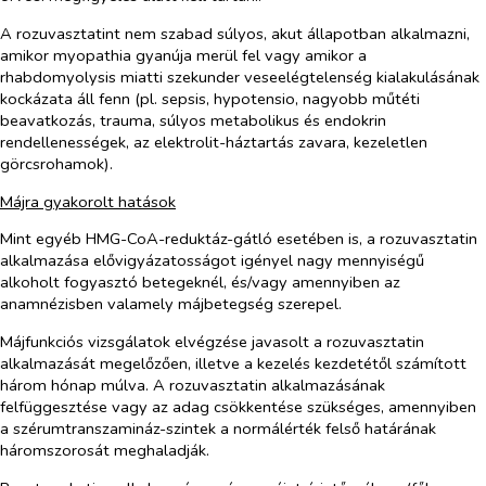
A rozuvasztatint nem szabad súlyos, akut állapotban alkalmazni,
amikor myopathia gyanúja merül fel vagy amikor a
rhabdomyolysis miatti szekunder veseelégtelenség kialakulásának
kockázata áll fenn (pl. sepsis, hypotensio, nagyobb műtéti
beavatkozás, trauma, súlyos metabolikus és endokrin
rendellenességek, az elektrolit-háztartás zavara, kezeletlen
görcsrohamok).
Májra gyakorolt hatások
Mint egyéb HMG-CoA-reduktáz-gátló esetében is, a rozuvasztatin
alkalmazása elővigyázatosságot igényel nagy mennyiségű
alkoholt fogyasztó betegeknél, és/vagy amennyiben az
anamnézisben valamely májbetegség szerepel.
Májfunkciós vizsgálatok elvégzése javasolt a rozuvasztatin
alkalmazását megelőzően, illetve a kezelés kezdetétől számított
három hónap múlva. A rozuvasztatin alkalmazásának
felfüggesztése vagy az adag csökkentése szükséges, amennyiben
a szérumtranszamináz-szintek a normálérték felső határának
háromszorosát meghaladják.