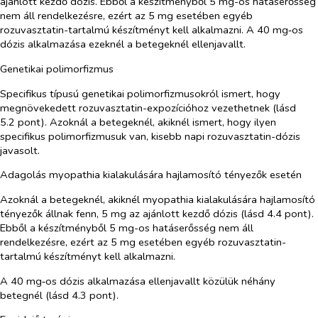
ajánlott kezdő dózis. Ebből a készítményből 5 mg-os hatáserősség
nem áll rendelkezésre, ezért az 5 mg esetében egyéb
rozuvasztatin-tartalmú készítményt kell alkalmazni. A 40 mg‑os
dózis alkalmazása ezeknél a betegeknél ellenjavallt.
Genetikai polimorfizmus
Specifikus típusú genetikai polimorfizmusokról ismert, hogy
megnövekedett rozuvasztatin-expozícióhoz vezethetnek (lásd
5.2 pont). Azoknál a betegeknél, akiknél ismert, hogy ilyen
specifikus polimorfizmusuk van, kisebb napi rozuvasztatin-dózis
javasolt.
Adagolás myopathia kialakulására hajlamosító tényezők esetén
Azoknál a betegeknél, akiknél myopathia kialakulására hajlamosító
tényezők állnak fenn, 5 mg az ajánlott kezdő dózis (lásd 4.4 pont).
Ebből a készítményből 5 mg-os hatáserősség nem áll
rendelkezésre, ezért az 5 mg esetében egyéb rozuvasztatin-
tartalmú készítményt kell alkalmazni.
A 40 mg‑os dózis alkalmazása ellenjavallt közülük néhány
betegnél (lásd 4.3 pont).