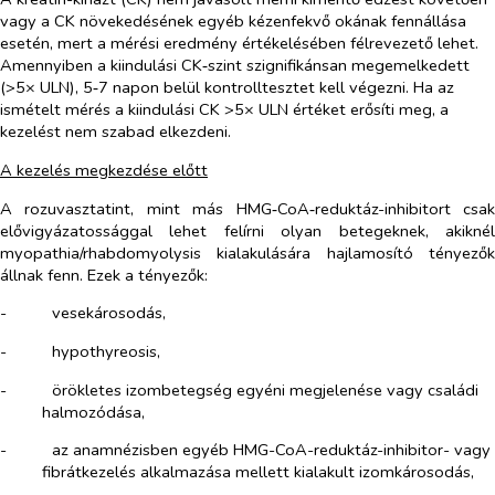
vagy a CK növekedésének egyéb kézenfekvő okának fennállása
esetén, mert a mérési eredmény értékelésében félrevezető lehet.
Amennyiben a kiindulási CK‑szint szignifikánsan megemelkedett
(>5× ULN), 5‑7 napon belül kontrolltesztet kell végezni. Ha az
ismételt mérés a kiindulási CK >5× ULN értéket erősíti meg, a
kezelést nem szabad elkezdeni.
A kezelés megkezdése előtt
A rozuvasztatint, mint más HMG‑CoA‑reduktáz-inhibitort csak
elővigyázatossággal lehet felírni olyan betegeknek, akiknél
myopathia/rhabdomyolysis kialakulására hajlamosító tényezők
állnak fenn. Ezek a tényezők:
-​
vesekárosodás,
-​
hypothyreosis,
-​
örökletes izombetegség egyéni megjelenése vagy családi
halmozódása,
-​
az anamnézisben egyéb HMG-CoA-reduktáz-inhibitor- vagy
fibrátkezelés alkalmazása mellett kialakult izomkárosodás,