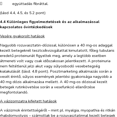
​
együttadás fibráttal.
(lásd 4.4, 4.5, és 5.2 pont)
4.4 Különleges figyelmeztetések és az alkalmazással
kapcsolatos óvintézkedések
Vesére gyakorolt hatások
Nagyobb rozuvasztatin-dózissal, különösen a 40 mg‑os adaggal
kezelt betegeknél tesztcsíkvizsgálattal kimutatott, főleg tubularis
eredetű proteinuriát figyeltek meg, amely a legtöbb esetben
átmeneti volt vagy csak időszakosan jelentkezett. A proteinuria
nem feltétlenül jelzi akut vagy súlyosbodó vesebetegség
kialakulását (lásd. 4.8 pont). Posztmarketing alkalmazás során a
vesét érintő, súlyos események jelentési gyakorisága nagyobb a
40 mg dózis alkalmazása mellett. A 40 mg‑os dózissal kezelt
betegek rutinkövetése során a vesefunkció ellenőrzése
megfontolandó.
A vázizomzatra kifejtett hatások
A vázizmok érintettségéről – mint pl. myalgia, myopathia és ritkán
rhabdomyolysis – számoltak be a rozuvasztatinnal kezelt betegek