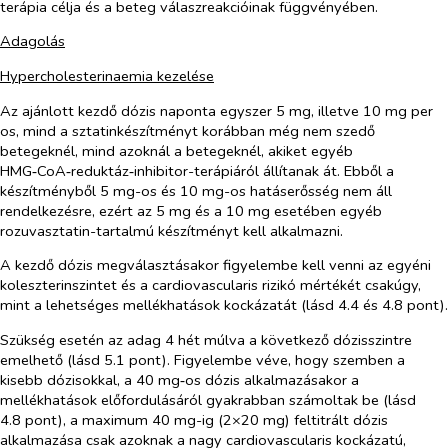
terápia célja és a beteg válaszreakcióinak függvényében.
Adagolás
Hypercholesterinaemia kezelése
Az ajánlott kezdő dózis naponta egyszer 5 mg, illetve 10 mg
per
os
, mind a sztatinkészítményt korábban még nem szedő
betegeknél, mind azoknál a betegeknél, akiket egyéb
HMG‑CoA‑reduktáz‑inhibitor-terápiáról állítanak át. Ebből a
készítményből 5 mg-os és 10 mg-os hatáserősség nem áll
rendelkezésre, ezért az 5 mg és a 10 mg esetében egyéb
rozuvasztatin-tartalmú készítményt kell alkalmazni.
A kezdő dózis megválasztásakor figyelembe kell venni az egyéni
koleszterinszintet és a cardiovascularis rizikó mértékét csakúgy,
mint a lehetséges mellékhatások kockázatát (lásd 4.4 és 4.8 pont).
Szükség esetén az adag 4 hét múlva a következő dózisszintre
emelhető (lásd 5.1 pont). Figyelembe véve, hogy szemben a
kisebb dózisokkal, a 40 mg‑os dózis alkalmazásakor a
mellékhatások előfordulásáról gyakrabban számoltak be (lásd
4.8 pont), a maximum 40 mg-ig (2×20 mg) feltitrált dózis
alkalmazása csak azoknak a nagy cardiovascularis kockázatú,