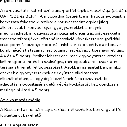
Egyidejű terápia
A rozuvasztatin különböző transzportfehérjék szubsztrátja (például
OATP1B1 és BCRP). A myopathia (beleértve a rhabdomyolysist is)
kockázata fokozódik, amikor a rozuvasztatint egyidejűleg
alkalmazzák bizonyos olyan gyógyszerekkel, amelyek
megnövelhetik a rozuvasztatin plazmakoncentrációját ezekkel a
transzportfehérjékkel történő interakció következtében (például
ciklosporin és bizonyos proteáz-inhibitorok, beleértve a ritonavir
kombinációját atazanavirrel, lopinavirrel és/vagy tipranavirrel; lásd
4.4 és 4.5 pont). Amikor lehetséges, másik gyógyszeres kezelést
kell megfontolni, és ha szükséges, mérlegeljük a rozuvasztatin-
terápia átmeneti felfüggesztését. Azokban az esetekben, amikor
ezeknek a gyógyszereknek az együttes alkalmazása
elkerülhetetlen, az egyidejű kezelésnek és a rozuvasztatin-
adagolás módosításának előnyét és kockázatát kell gondosan
mérlegelni (lásd 4.5 pont).
Az alkalmazás módja
A Rosucard a nap bármely szakában, étkezés közben vagy attól
függetlenül bevehető.
4.3 Ellenjavallatok