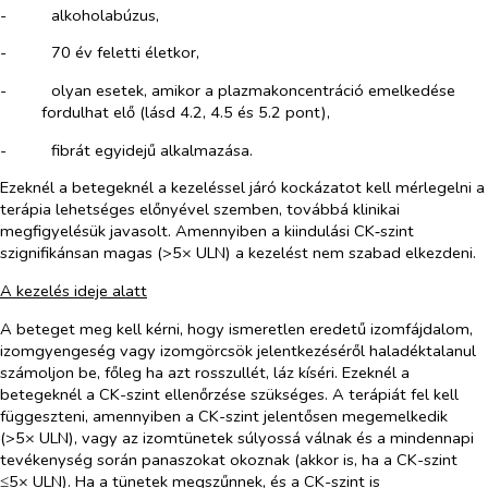
-​
alkoholabúzus,
-​
70 év feletti életkor,
-​
olyan esetek, amikor a plazmakoncentráció emelkedése
fordulhat elő (lásd 4.2, 4.5 és 5.2 pont),
-​
fibrát egyidejű alkalmazása.
Ezeknél a betegeknél a kezeléssel járó kockázatot kell mérlegelni a
terápia lehetséges előnyével szemben, továbbá klinikai
megfigyelésük javasolt. Amennyiben a kiindulási CK‑szint
szignifikánsan magas (>5× ULN) a kezelést nem szabad elkezdeni.
A kezelés ideje alatt
A beteget meg kell kérni, hogy ismeretlen eredetű izomfájdalom,
izomgyengeség vagy izomgörcsök jelentkezéséről haladéktalanul
számoljon be, főleg ha azt rosszullét, láz kíséri. Ezeknél a
betegeknél a CK-szint ellenőrzése szükséges. A terápiát fel kell
függeszteni, amennyiben a CK-szint jelentősen megemelkedik
(>5× ULN), vagy az izomtünetek súlyossá válnak és a mindennapi
tevékenység során panaszokat okoznak (akkor is, ha a CK-szint
≤5× ULN). Ha a tünetek megszűnnek, és a CK-szint is