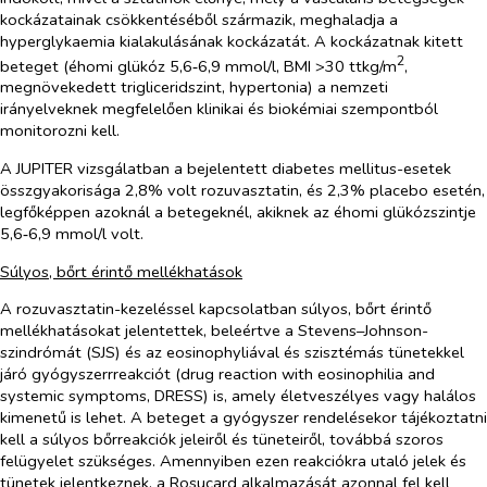
kockázatainak csökkentéséből származik, meghaladja a
hyperglykaemia kialakulásának kockázatát. A kockázatnak kitett
2
beteget (éhomi glükóz 5,6‑6,9 mmol/l, BMI >30 ttkg/m
,
megnövekedett trigliceridszint, hypertonia) a nemzeti
irányelveknek megfelelően klinikai és biokémiai szempontból
monitorozni kell.
A JUPITER vizsgálatban a bejelentett diabetes mellitus-esetek
összgyakorisága 2,8% volt rozuvasztatin, és 2,3% placebo esetén,
legfőképpen azoknál a betegeknél, akiknek az éhomi glükózszintje
5,6‑6,9 mmol/l volt.
Súlyos, bőrt érintő mellékhatások
A rozuvasztatin-kezeléssel kapcsolatban súlyos, bőrt érintő
mellékhatásokat jelentettek, beleértve a Stevens–Johnson-
szindrómát (SJS) és az eosinophyliával és szisztémás tünetekkel
járó gyógyszerrreakciót (
drug reaction with eosinophilia and
systemic symptoms
, DRESS) is, amely életveszélyes vagy halálos
kimenetű is lehet. A beteget a gyógyszer rendelésekor tájékoztatni
kell a súlyos bőrreakciók jeleiről és tüneteiről, továbbá szoros
felügyelet szükséges. Amennyiben ezen reakciókra utaló jelek és
tünetek jelentkeznek, a Rosucard alkalmazását azonnal fel kell