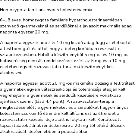
Homozygota familiaris hypercholesterinaemia
6–18 éves, homozygota familiaris hypercholesterinaemiában
szenvedő gyermekeknél és serdülőknél a javasolt maximális adag
naponta egyszer 20 mg.
A naponta egyszer adott 5-10 mg kezdő adag függ az életkortól,
a testtömegtől és attól, hogy a beteg korábban részesült-e
sztatinkezelésben. Ebből a készítményből 5 mg-os és 10 mg-os
hatáserősség nem áll rendelkezésre, ezért az 5 mg és a 10 mg
esetében egyéb rozuvasztatin-tartalmú készítményt kell
alkalmazni.
A naponta egyszer adott 20 mg-os maximális dózisig a feltitrálást
a gyermekek egyéni válaszreakciója és toleranciája alapján kell
végrehajtani, a gyermekek és serdülők kezelésére vonatkozó
ajánlások szerint (lásd 4.4 pont). A rozuvasztatin‑terápia
megkezdése előtt a gyermekeket és a serdülőket hagyományos
koleszterincsökkentő étrendre kell állítani; ezt az étrendet a
rozuvasztatin‑kezelés ideje alatt is folytatni kell. Korlátozott
tapasztalatok állnak rendelkezésre a 20 mg‑tól eltérő dózisok
alkalmazását illetően ebben a populációban.