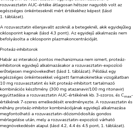
rozuvasztatin AUC-értéke átlagosan hétszer nagyobb volt az
egészséges önkénteseknél mért értékekhez képest (lásd
1. táblázat).
A rozuvasztatin ellenjavallt azoknál a betegeknél, akik egyidejűleg
ciklosporint kapnak (lásd 4.3 pont). Az egyidejű alkalmazás nem
befolyásolta a ciklosporin plazmakoncentrációját.
Proteáz-inhibitorok
Habár az interakció pontos mechanizmusa nem ismert, proteáz-
inhibitorok egyidejű alkalmazásakor a rozuvasztatin-expozíció
erőteljesen megnövekedhet (lásd 1. táblázat). Például egy
egészséges önkéntesekkel végzett farmakokinetikai vizsgálatban
10 mg rozuvasztatint és két proteáz-inhibitort tartalmazó
kombinációs készítmény (300 mg atazanavir/100 mg ritonavir)
együttadása a rozuvasztatin AUC-értékének kb. 3‑szoros, és C
-
max
értékének 7‑szeres emelkedését eredményezte. A rozuvasztatin és
néhány proteáz-inhibitor kombinációjának egyidejű alkalmazása
megfontolható a rozuvasztatin-dózismódosítás gondos
mérlegelése után, mely a rozuvasztatin-expozíció várható
megnövekedésén alapul (lásd 4.2, 4.4 és 4.5 pont, 1. táblázat).