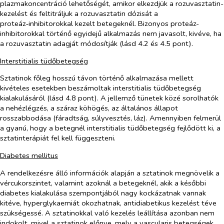
plazmakoncentráció lehetőségét, amikor elkezdjük a rozuvasztatin-
kezelést és feltitráljuk a rozuvasztatin dózisát a
proteáz‑inhibitorokkal kezelt betegeknél. Bizonyos proteáz-
inhibitorokkal történő egyidejű alkalmazás nem javasolt, kivéve, ha
a rozuvasztatin adagját módosítják (lásd 4.2 és 4.5 pont).
Interstitialis tüdőbetegség
Sztatinok főleg hosszú távon történő alkalmazása mellett
kivételes esetekben beszámoltak interstitialis tüdőbetegség
kialakulásáról (lásd 4.8 pont). A jellemző tünetek közé sorolhatók
a nehézlégzés, a száraz köhögés, az általános állapot
rosszabbodása (fáradtság, súlyvesztés, láz). Amennyiben felmerül
a gyanú, hogy a betegnél interstitialis tüdőbetegség fejlődött ki, a
sztatinterápiát fel kell függeszteni.
Diabetes mellitus
A rendelkezésre álló információk alapján a sztatinok megnövelik a
vércukorszintet, valamint azoknál a betegeknél, akik a későbbi
diabetes kialakulása szempontjából nagy kockázatnak vannak
kitéve, hyperglykaemiát okozhatnak, antidiabetikus kezelést téve
szükségessé. A sztatinokkal való kezelés leállítása azonban nem
indokolt, mivel a sztatinok előnye, mely a vascularis betegségek