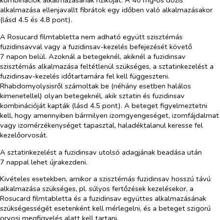
kombinációk alkalmazásának rizikóját. A 40 mg‑os dózis
alkalmazása ellenjavallt fibrátok egy időben való alkalmazásakor
(lásd 4.5 és 4.8 pont).
A Rosucard filmtabletta nem adható együtt szisztémás
fuzidinsavval vagy a fuzidinsav-kezelés befejezését követő
7 napon belül. Azoknál a betegeknél, akiknél a fuzidinsav
szisztémás alkalmazása feltétlenül szükséges, a sztatinkezelést a
fuzidinsav-kezelés időtartamára fel kell függeszteni.
Rhabdomyolysisről számoltak be (néhány esetben halálos
kimenetellel) olyan betegeknél, akik sztatin és fuzidinsav
kombinációját kapták (lásd 4.5 pont). A beteget figyelmeztetni
kell, hogy amennyiben bármilyen izomgyengeséget, izomfájdalmat
vagy izomérzékenységet tapasztal, haladéktalanul keresse fel
kezelőorvosát.
A sztatinkezelést a fuzidinsav utolsó adagjának beadása után
7 nappal lehet újrakezdeni.
Kivételes esetekben, amikor a szisztémás fuzidinsav hosszú távú
alkalmazása szükséges, pl. súlyos fertőzések kezelésekor, a
Rosucard filmtabletta és a fuzidinsav együttes alkalmazásának
szükségességét esetenként kell mérlegelni, és a beteget szigorú
orvosi megfigyelés alatt kell tartani.