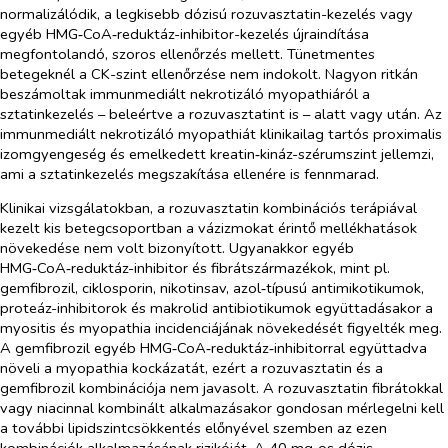
normalizálódik, a legkisebb dózisú rozuvasztatin-kezelés vagy
egyéb HMG‑CoA‑reduktáz-inhibitor-kezelés újraindítása
megfontolandó, szoros ellenőrzés mellett. Tünetmentes
betegeknél a CK-szint ellenőrzése nem indokolt. Nagyon ritkán
beszámoltak immunmediált nekrotizáló myopathiáról a
sztatinkezelés – beleértve a rozuvasztatint is – alatt vagy után. Az
immunmediált nekrotizáló myopathiát klinikailag tartós proximalis
izomgyengeség és emelkedett kreatin‑kináz-szérumszint jellemzi,
ami a sztatinkezelés megszakítása ellenére is fennmarad.
Klinikai vizsgálatokban, a rozuvasztatin kombinációs terápiával
kezelt kis betegcsoportban a vázizmokat érintő mellékhatások
növekedése nem volt bizonyított. Ugyanakkor egyéb
HMG‑CoA‑reduktáz-inhibitor és fibrátszármazékok, mint pl.
gemfibrozil, ciklosporin, nikotinsav, azol‑típusú antimikotikumok,
proteáz-inhibitorok és makrolid antibiotikumok együttadásakor a
myositis és myopathia incidenciájának növekedését figyelték meg.
A gemfibrozil egyéb HMG‑CoA‑reduktáz‑inhibitorral együttadva
növeli a myopathia kockázatát, ezért a rozuvasztatin és a
gemfibrozil kombinációja nem javasolt. A rozuvasztatin fibrátokkal
vagy niacinnal kombinált alkalmazásakor gondosan mérlegelni kell
a további lipidszintcsökkentés előnyével szemben az ezen