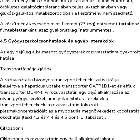
A készítmény laktóz-monohidrátot tartalmaz. Ritkán előforduló,
örökletes galaktózintoleranciában teljes laktázhiányban vagy
glükóz-galaktóz malabszorbcióban a készítmény nem szedhető.
A készítmény kevesebb mint 1 mmol (23 mg) nátriumot tartalmaz
filmtablettánként, azaz gyakorlatilag “nátriummentes”.
4.5 Gyógyszerkölcsönhatások és egyéb interakciók
Az egyidejűleg alkalmazott gyógyszerek rozuvasztatinra gyakorolt
hatása
Transzportfehérje‑gátlók
A rozuvasztatin bizonyos transzportfehérjék szubsztrátja,
beleértve a hepaticus uptake transzporter OATP1B1‑et és efflux
transzporter BCRP‑t. A rozuvasztatin egyidejű alkalmazása az
olyan gyógyszerekkel, amelyek inhibitorai ezeknek a
transzportfehérjéknek, a rozuvasztatin fokozott
plazmakoncentrációját és a myopathia megnövekedett kockázatát
okozhatja (lásd 4.2 és 4.4 és 4.5 pont, 1. táblázat).
Ciklosporin
Ciklosporin és rozuvasztatin egyidejű alkalmazásakor a