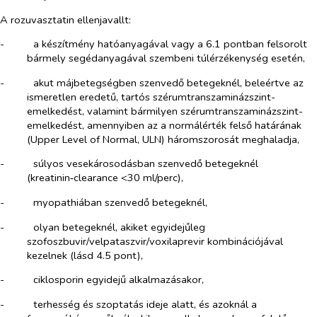
A rozuvasztatin ellenjavallt:
-​
a készítmény hatóanyagával vagy a 6.1 pontban felsorolt
bármely segédanyagával szembeni túlérzékenység esetén,
-​
akut májbetegségben szenvedő betegeknél, beleértve az
ismeretlen eredetű, tartós szérumtranszaminázszint-
emelkedést, valamint bármilyen szérumtranszaminázszint-
emelkedést, amennyiben az a normálérték felső határának
(
Upper Level of Normal,
ULN) háromszorosát meghaladja,
-​
súlyos vesekárosodásban szenvedő betegeknél
(kreatinin‑clearance <30 ml/perc),
-​
myopathiában szenvedő betegeknél,
-​
olyan betegeknél, akiket egyidejűleg
szofoszbuvir/velpataszvir/voxilaprevir kombinációjával
kezelnek (lásd 4.5 pont),
-​
ciklosporin egyidejű alkalmazásakor,
-​
terhesség és szoptatás ideje alatt, és azoknál a