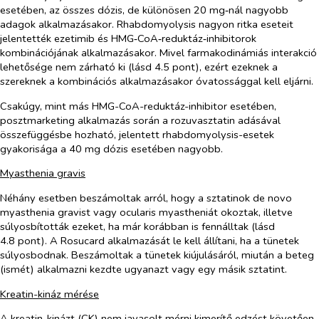
esetében, az összes dózis, de különösen 20 mg‑nál nagyobb
adagok alkalmazásakor. Rhabdomyolysis nagyon ritka eseteit
jelentették ezetimib és HMG‑CoA‑reduktáz‑inhibitorok
kombinációjának alkalmazásakor. Mivel farmakodinámiás interakció
lehetősége nem zárható ki (lásd 4.5 pont), ezért ezeknek a
szereknek a kombinációs alkalmazásakor óvatossággal kell eljárni.
Csakúgy, mint más HMG-CoA-reduktáz-inhibitor esetében,
posztmarketing alkalmazás során a rozuvasztatin adásával
összefüggésbe hozható, jelentett rhabdomyolysis-esetek
gyakorisága a 40 mg dózis esetében nagyobb.
Myasthenia gravis
Néhány esetben beszámoltak arról, hogy a sztatinok
de novo
myasthenia gravist vagy ocularis myastheniát okoztak, illetve
súlyosbították ezeket, ha már korábban is fennálltak (lásd
4.8 pont). A Rosucard alkalmazását le kell állítani, ha a tünetek
súlyosbodnak. Beszámoltak a tünetek kiújulásáról, miután a beteg
(ismét) alkalmazni kezdte ugyanazt vagy egy másik sztatint.
Kreatin-kináz mérése
A kreatin-kinázt (CK) nem javasolt mérni kimerítő edzést követően