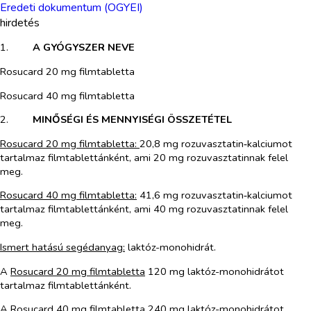
Eredeti dokumentum (OGYEI)
hirdetés
1.​
A GYÓGYSZER NEVE
Rosucard 20 mg filmtabletta
Rosucard 40 mg filmtabletta
2.​
MINŐSÉGI ÉS MENNYISÉGI ÖSSZETÉTEL
Rosucard
20 mg filmtabletta:
20,8 mg rozuvasztatin‑kalciumot
tartalmaz filmtablettánként, ami 20 mg rozuvasztatinnak felel
meg.
Rosucard
40 mg filmtabletta:
41,6 mg rozuvasztatin‑kalciumot
tartalmaz filmtablettánként, ami 40 mg rozuvasztatinnak felel
meg.
Ismert hatású segédanyag:
laktóz-monohidrát.
A
Rosucard 20 mg filmtabletta
120 mg laktóz-monohidrátot
tartalmaz filmtablettánként.
A
Rosucard 40 mg filmtabletta
240 mg laktóz-monohidrátot