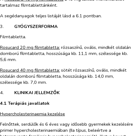
tartalmaz filmtablettánként.
A segédanyagok teljes listáját lásd a 6.1 pontban.
3.​
GYÓGYSZERFORMA
Filmtabletta.
Rosucard 20 mg filmtabletta:
rózsaszínű, ovális, mindkét oldalán
domború filmtabletta, hosszúsága kb. 11,1 mm, szélessége kb.
5,6 mm.
Rosucard 40 mg filmtabletta:
sötét rózsaszínű, ovális, mindkét
oldalán domború filmtabletta, hosszúsága kb. 14,0 mm,
szélessége kb. 7,0 mm.
4.​
KLINIKAI JELLEMZŐK
4.1 Terápiás javallatok
Hypercholesterinaemia kezelése
Felnőttek, serdülők és 6 éves vagy idősebb gyermekek kezelésére
primer hypercholesterinaemiában (IIa típus, beleértve a