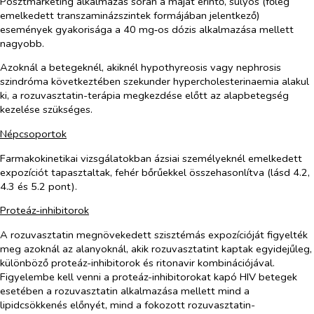
Posztmarketing alkalmazás során a májat érintő, súlyos (főleg
emelkedett transzaminázszintek formájában jelentkező)
események gyakorisága a 40 mg‑os dózis alkalmazása mellett
nagyobb.
Azoknál a betegeknél, akiknél hypothyreosis vagy nephrosis
szindróma következtében szekunder hypercholesterinaemia alakul
ki, a rozuvasztatin-terápia megkezdése előtt az alapbetegség
kezelése szükséges.
Népcsoportok
Farmakokinetikai vizsgálatokban ázsiai személyeknél emelkedett
expozíciót tapasztaltak, fehér bőrűekkel összehasonlítva (lásd 4.2,
4.3 és 5.2 pont).
Proteáz-inhibitorok
A rozuvasztatin megnövekedett szisztémás expozícióját figyelték
meg azoknál az alanyoknál, akik rozuvasztatint kaptak egyidejűleg,
különböző proteáz-inhibitorok és ritonavir kombinációjával.
Figyelembe kell venni a proteáz-inhibitorokat kapó HIV betegek
esetében a rozuvasztatin alkalmazása mellett mind a
lipidcsökkenés előnyét, mind a fokozott rozuvasztatin-