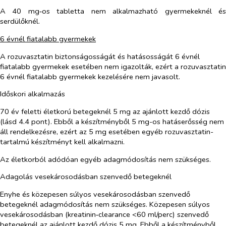
A 40 mg‑os tabletta nem alkalmazható gyermekeknél és
serdülőknél.
6 évnél fiatalabb gyermekek
A rozuvasztatin biztonságosságát és hatásosságát 6 évnél
fiatalabb gyermekek esetében nem igazolták, ezért a rozuvasztatin
6 évnél fiatalabb gyermekek kezelésére nem javasolt.
Időskori alkalmazás
70 év feletti életkorú betegeknél 5 mg az ajánlott kezdő dózis
(lásd 4.4 pont). Ebből a készítményből 5 mg-os hatáserősség nem
áll rendelkezésre, ezért az 5 mg esetében egyéb rozuvasztatin-
tartalmú készítményt kell alkalmazni.
Az életkorból adódóan egyéb adagmódosítás nem szükséges.
Adagolás vese
károsodásban
szenvedő betegeknél
Enyhe és közepesen súlyos vesekárosodásban szenvedő
betegeknél adagmódosítás nem szükséges. Közepesen súlyos
vesekárosodásban (kreatinin‑clearance <60 ml/perc) szenvedő
betegeknél az ajánlott kezdő dózis 5 mg. Ebből a készítményből