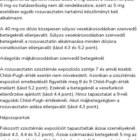
5 mg-os hatáserősség nem áll rendelkezésre, ezért az 5 mg
esetében egyéb rozuvasztatin-tartalmú készítményt kell
alkalmazni.
A 40 mg‑os dózis közepesen súlyos vesekárosodásban szenvedő
betegeknél ellenjavallt. Súlyos vesekárosodásban szenvedő
betegeknél a rozuvasztatin alkalmazása minden dózisra
vonatkozóan ellenjavallt (lásd 4.3 és 5.2 pont).
Adagolás májkárosodásban szenvedő betegeknél
A rozuvasztatin szisztémás expozíciós szintje 7 és annál kisebb
Child–Pugh-érték esetén nem növekedett. Azonban a szisztémás
expozíció emelkedését figyelték meg 8 és 9 Child–Pugh-érték
mellett (lásd 5.2 pont). Ezeknél a betegeknél a vesefunkció
ellenőrzése ajánlott (lásd 4.4 pont). Nincs tapasztalat a 9‑nél
nagyobb Child–Pugh-értékeknél. Akut májbetegségben a
rozuvasztatin adása ellenjavallt (lásd 4.3 pont).
Népcsoportok
Fokozott szisztémás expozíciót tapasztaltak ázsiai személyeknél
(lásd 4.3, 4.4 és 5.2 pont). Ázsiai származású betegeknél 5 mg az