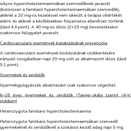
súlyos hypercholesterinaemiában szenvedőknek javasolt
(különösen a familiaris hypercholesterinaemiában szenvedők),
akiknél a 20 mg‑os kezeléssel nem sikerült a terápia célértékét
elérni, és akiknél a későbbiekben folyamatos ellenőrzés történik
(lásd 4.4 pont). A 40 mg‑os dózis (2×20 mg) bevezetésekor
szakorvosi felügyelet javasolt.
Cardiovascularis események kialakulásának prevenciója
A cardiovascularis események kockázatának csökkentésére
irányuló vizsgálatban napi 20 mg volt az alkalmazott dózis (lásd
5.1 pont).
Gyermekek és serdülők
Gyermekgyógyászati alkalmazást csak szakorvos végezhet.
6–18 éves gyermekek és serdülők (Tanner-skála szerint <II–V.
stádium)
Heterozygota familiaris hypercholesterinaemia
Heterozygota familiaris hypercholesterinaemiában szenvedő
gyermekeknél és serdülőknél a szokásos kezdő adag napi 5 mg.