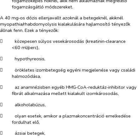
fogamzóképes nőknél, akik nem alkalmaznak megfelelő
fogamzásgátló módszereket.
A 40 mg‑os dózis ellenjavallt azoknál a betegeknél, akiknél
myopathia/rhabdomyolysis kialakulására hajlamosító tényezők
állnak fenn. Ezek a tényezők:
​
közepesen súlyos vesekárosodás (kreatinin‑clearance
<60 ml/perc),
​
hypothyreosis,
​
örökletes izombetegség egyéni megjelenése vagy családi
halmozódása,
​
az anamnézisben egyéb HMG‑CoA-reduktáz-inhibitor vagy
fibrát alkalmazása mellett kialakult izomkárosodás,
​
alkoholabúzus,
​
olyan esetek, amikor a plazmakoncentráció emelkedése
fordulhat elő,
​
ázsiai betegek,