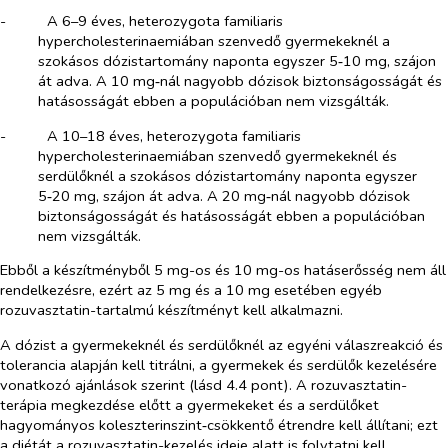
-​
A 6–9 éves, heterozygota familiaris
hypercholesterinaemiában szenvedő gyermekeknél a
szokásos dózistartomány naponta egyszer 5‑10 mg, szájon
át adva. A 10 mg‑nál nagyobb dózisok biztonságosságát és
hatásosságát ebben a populációban nem vizsgálták.
-​
A 10–18 éves, heterozygota familiaris
hypercholesterinaemiában szenvedő gyermekeknél és
serdülőknél a szokásos dózistartomány naponta egyszer
5‑20 mg, szájon át adva. A 20 mg‑nál nagyobb dózisok
biztonságosságát és hatásosságát ebben a populációban
nem vizsgálták.
Ebből a készítményből 5 mg-os és 10 mg-os hatáserősség nem áll
rendelkezésre, ezért az 5 mg és a 10 mg esetében egyéb
rozuvasztatin-tartalmú készítményt kell alkalmazni.
A dózist a gyermekeknél és serdülőknél az egyéni válaszreakció és
tolerancia alapján kell titrálni, a gyermekek és serdülők kezelésére
vonatkozó ajánlások szerint (lásd 4.4 pont). A rozuvasztatin-
terápia megkezdése előtt a gyermekeket és a serdülőket
hagyományos koleszterinszint‑csökkentő étrendre kell állítani; ezt
a diétát a rozuvasztatin-kezelés ideje alatt is folytatni kell.