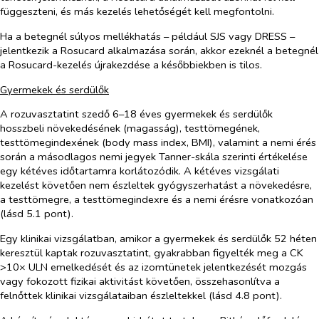
függeszteni, és más kezelés lehetőségét kell megfontolni.
Ha a betegnél súlyos mellékhatás – például SJS vagy DRESS –
jelentkezik a Rosucard alkalmazása során, akkor ezeknél a betegnél
a Rosucard-kezelés újrakezdése a későbbiekben is tilos.
Gyermekek és serdülők
A rozuvasztatint szedő 6–18 éves gyermekek és serdülők
hosszbeli növekedésének (magasság), testtömegének,
testtömegindexének (
body mass index
, BMI), valamint a nemi érés
során a másodlagos nemi jegyek Tanner-skála szerinti értékelése
egy kétéves időtartamra korlátozódik. A kétéves vizsgálati
kezelést követően nem észleltek gyógyszerhatást a növekedésre,
a testtömegre, a testtömegindexre és a nemi érésre vonatkozóan
(lásd 5.1 pont).
Egy klinikai vizsgálatban, amikor a gyermekek és serdülők 52 héten
keresztül kaptak rozuvasztatint, gyakrabban figyelték meg a CK
>10× ULN emelkedését és az izomtünetek jelentkezését mozgás
vagy fokozott fizikai aktivitást követően, összehasonlítva a
felnőttek klinikai vizsgálataiban észleltekkel (lásd 4.8 pont).