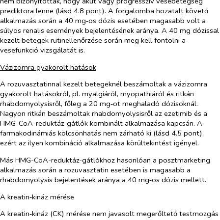
nem bizonyították, hogy akut vagy progresszív vesebetegség
prediktora lenne (lásd 4.8 pont). A forgalomba hozatalt követő
alkalmazás során a 40 mg‑os dózis esetében magasabb volt a
súlyos renalis események bejelentésének aránya. A 40 mg dózissal
kezelt betegek rutinellenőrzése során meg kell fontolni a
vesefunkció vizsgálatát is.
Vázizomra gyakorolt hatások
A rozuvasztatinnal kezelt betegeknél beszámoltak a vázizomra
gyakorolt hatásokról, pl. myalgiáról, myopathiáról és ritkán
rhabdomyolysisről, főleg a 20 mg‑ot meghaladó dózisoknál.
Nagyon ritkán beszámoltak rhabdomyolysisről az ezetimib és a
HMG-CoA-reduktáz-gátlók kombinált alkalmazása kapcsán. A
farmakodinámiás kölcsönhatás nem zárható ki (lásd 4.5 pont),
ezért az ilyen kombináció alkalmazása körültekintést igényel.
Más HMG-CoA-reduktáz-gátlókhoz hasonlóan a posztmarketing
alkalmazás során a rozuvasztatin esetében is magasabb a
rhabdomyolysis bejelentések aránya a 40 mg‑os dózis mellett.
A kreatin‑kináz mérése
A kreatin‑kináz (CK) mérése nem javasolt megerőltető testmozgás