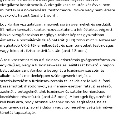
vizsgálatra korlátozódik. A vizsgált kezelés után két évvel nem
mutattak ki a növekedésre, testtömegre, BMI‑re vagy nemi érésre
gyakorolt hatást (lásd 5.1 pont).
Egy klinikai vizsgálatban, melynek során gyermekek és serdülők
52 héten keresztül kaptak rozuvasztatint, a felnőttekkel végzett
klinikai vizsgálatokban megfigyeltekhez képest gyakrabban
észlelték a normálérték felső határát (ULN) több mint 10‑szeresen
meghaladó CK‑érték emelkedését és izomtüneteket testmozgás
vagy fokozott fizikai aktivitás után (lásd 4.8 pont).
A rozuvasztatint tilos a fuzidinsav szisztémás gyógyszerformáival
egyidejűleg, vagy a fuzidinsav‑kezelés leállítását követő 7 napon
belül alkalmazni. Amikor a betegnél a fuzidinsav szisztémás
alkalmazását mindenképpen szükségesnek tartják, a
sztatin‑kezelést a fuzidinsav‑terápia teljes idejére le kell állítani.
Beszámoltak rhabdomyolysis (néhány esetben fatális) eseteiről
azoknál a betegeknél, akik fuzidinsav és sztatin kombinációs
kezelésben részesültek (lásd 4.5 pont). A betegek figyelmét fel
kell hívni arra, hogy azonnal kérjenek orvosi segítséget, ha az
izomgyengeség, izomfájdalom vagy izomérzékenység bármilyen
tünetét tapasztalják.