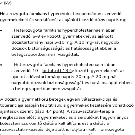
< II‑V)
Heterozygota familiaris hypercholesterinaemiában szenvedő
gyermekeknél és serdülőknél az ajánlott kezdő dózis napi 5 mg.
•​
Heterozygota familiaris hypercholesterinaemiában
szenvedő, 6–9 év közötti gyermekeknél az ajánlott
dózistartomány napi 5–10 mg. A 10 mg‑nál nagyobb
dózisok biztonságosságát és hatásosságát ebben a
betegcsoportban nem vizsgálták.
•​
Heterozygota familiaris hypercholesterinaemiában
szenvedő, 10 –
betöltött 18 é
v közötti gyermekeknél az
ajánlott dózistartomány napi 5–20 mg. A 20 mg‑nál
nagyobb dózisok biztonságosságát és hatásosságát ebben
a betegcsoportban nem vizsgálták.
A dózist a gyermekkorú betegek egyéni válaszreakciója és
toleranciája alapján kell titrálni, a gyermekek kezelésére vonatkozó
ajánlások szerint (lásd 4.4 pont). A rozuvasztatin‑terápia
megkezdése előtt a gyermekeket és a serdülőket hagyományos
koleszterincsökkentő diétára kell állítani; ezt a diétát a
rozuvasztatin‑kezelés ideje alatt is folytatni kell. Homozygota