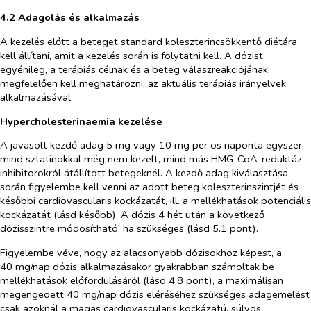
4.2 Adagolás és alkalmazás
A kezelés előtt a beteget standard koleszterincsökkentő diétára
kell állítani, amit a kezelés során is folytatni kell. A dózist
egyénileg, a terápiás célnak és a beteg válaszreakciójának
megfelelően kell meghatározni, az aktuális terápiás irányelvek
alkalmazásával.
Hypercholesterinaemia kezelése
A javasolt kezdő adag 5 mg vagy 10 mg
per os
naponta egyszer,
mind sztatinokkal még nem kezelt, mind más HMG-CoA-reduktáz-
inhibitorokról átállított betegeknél. A kezdő adag kiválasztása
során figyelembe kell venni az adott beteg koleszterinszintjét és
későbbi cardiovascularis kockázatát, ill. a mellékhatások potenciális
kockázatát (lásd később). A dózis 4 hét után a következő
dózisszintre módosítható, ha szükséges (lásd 5.1 pont).
Figyelembe véve, hogy az alacsonyabb dózisokhoz képest, a
40 mg/nap dózis alkalmazásakor gyakrabban számoltak be
mellékhatások előfordulásáról (lásd 4.8 pont), a maximálisan
megengedett 40 mg/nap dózis eléréséhez szükséges adagemelést
csak azoknál a magas cardiovascularis kockázatú, súlyos