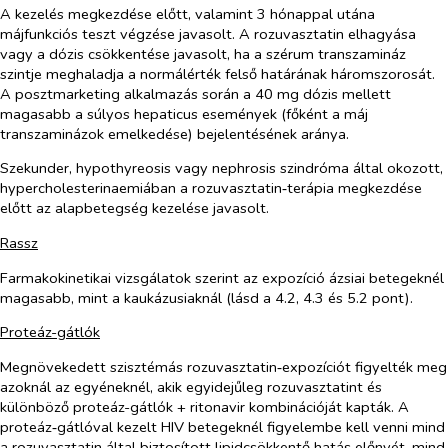
A kezelés megkezdése előtt, valamint 3 hónappal utána
májfunkciós teszt végzése javasolt. A rozuvasztatin elhagyása
vagy a dózis csökkentése javasolt, ha a szérum transzamináz
szintje meghaladja a normálérték felső határának háromszorosát.
A posztmarketing alkalmazás során a 40 mg dózis mellett
magasabb a súlyos hepaticus események (főként a máj
transzaminázok emelkedése) bejelentésének aránya.
Szekunder, hypothyreosis vagy nephrosis szindróma által okozott,
hypercholesterinaemiában a rozuvasztatin‑terápia megkezdése
előtt az alapbetegség kezelése javasolt.
Rassz
Farmakokinetikai vizsgálatok szerint az expozíció ázsiai betegeknél
magasabb, mint a kaukázusiaknál (lásd a 4.2, 4.3 és 5.2 pont).
Proteáz-gátlók
Megnövekedett szisztémás rozuvasztatin‑expozíciót figyelték meg
azoknál az egyéneknél, akik egyidejűleg rozuvasztatint és
különböző proteáz-gátlók + ritonavir kombinációját kapták. A
proteáz‑gátlóval kezelt HIV betegeknél figyelembe kell venni mind
a rozuvasztatin által biztosított lipidcsökkentő hatás előnyét, mind