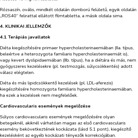
Rózsaszín, ovális, mindkét oldalán domború felületű, egyik oldalán
„ROS40” felirattal ellátott filmtabletta, a másik oldala sima.
4. KLINIKAI JELLEMZŐK
4.1 Terápiás javallatok
Diéta kiegészítésére primaer hypercholesterinaemiában (IIa. típus,
beleértve a heterozygota familiaris hypercholesterinaemiát is),
vagy kevert dyslipidaemiában (IIb. típus), ha a diétára és más, nem
gyógyszeres kezelésekre (pl. testmozgás, súlycsökkentés) adott
válasz elégtelen.
Diéta és más lipidcsökkentő kezelések (pl. LDL‑aferezis)
kiegészítésére homozygota familiaris hypercholesterinaemiában,
ha ezek a kezelések nem megfelelőek.
Cardiovascularis események megelőzése
Súlyos cardiovascularis események megelőzésére olyan
betegeknél, akiknél várhatóan magas az első cardiovascularis
esemény bekövetkeztének kockázata (lásd 5.1 pont), kiegészítő
kezelésként az egyéb kockázati tényezők korrekciójában.