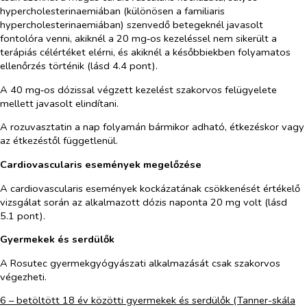
hypercholesterinaemiában (különösen a familiaris
hypercholesterinaemiában) szenvedő betegeknél javasolt
fontolóra venni, akiknél a 20 mg‑os kezeléssel nem sikerült a
terápiás célértéket elérni, és akiknél a későbbiekben folyamatos
ellenőrzés történik (lásd 4.4 pont).
A 40 mg‑os dózissal végzett kezelést szakorvos felügyelete
mellett javasolt elindítani.
A rozuvasztatin a nap folyamán bármikor adható, étkezéskor vagy
az étkezéstől függetlenül.
Cardiovascularis események megelőzése
A cardiovascularis események kockázatának csökkenését értékelő
vizsgálat során az alkalmazott dózis naponta 20 mg volt (lásd
5.1 pont).
Gyermekek és serdülők
A Rosutec gyermekgyógyászati alkalmazását csak szakorvos
végezheti.
6 – betöltött 18 év közötti gyermekek és serdülők (Tanner-skála