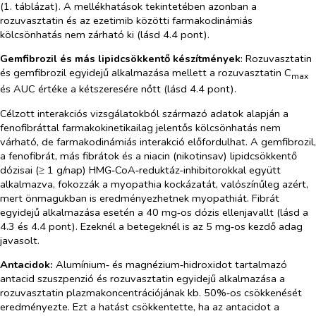
(1. táblázat). A mellékhatások tekintetében azonban a
rozuvasztatin és az ezetimib közötti farmakodinámiás
kölcsönhatás nem zárható ki (lásd 4.4 pont).
Gemfibrozil és más lipidcsökkentő készítmények
: Rozuvasztatin
és gemfibrozil egyidejű alkalmazása mellett a rozuvasztatin C
max
és AUC értéke a kétszeresére nőtt (lásd 4.4 pont).
Célzott interakciós vizsgálatokból származó adatok alapján a
fenofibráttal farmakokinetikailag jelentős kölcsönhatás nem
várható, de farmakodinámiás interakció előfordulhat. A gemfibrozil,
a fenofibrát, más fibrátok és a niacin (nikotinsav) lipidcsökkentő
dózisai (≥ 1 g/nap) HMG‑CoA‑reduktáz-inhibitorokkal együtt
alkalmazva, fokozzák a myopathia kockázatát, valószínűleg azért,
mert önmagukban is eredményezhetnek myopathiát. Fibrát
egyidejű alkalmazása esetén a 40 mg‑os dózis ellenjavallt (lásd a
4.3 és 4.4 pont). Ezeknél a betegeknél is az 5 mg‑os kezdő adag
javasolt.
Antacidok:
Alumínium‑ és magnézium‑hidroxidot tartalmazó
antacid szuszpenzió és rozuvasztatin egyidejű alkalmazása a
rozuvasztatin plazmakoncentrációjának kb. 50%‑os csökkenését
eredményezte. Ezt a hatást csökkentette, ha az antacidot a