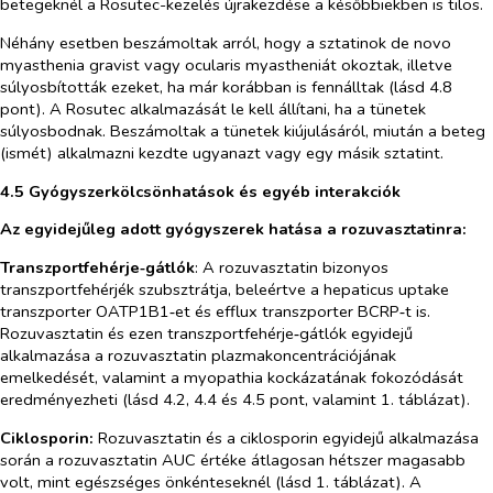
betegeknél a Rosutec-kezelés újrakezdése a későbbiekben is tilos.
Néhány esetben beszámoltak arról, hogy a sztatinok
de novo
myasthenia gravist vagy ocularis myastheniát okoztak, illetve
súlyosbították ezeket, ha már korábban is fennálltak (lásd 4.8
pont). A Rosutec alkalmazását le kell állítani, ha a tünetek
súlyosbodnak. Beszámoltak a tünetek kiújulásáról, miután a beteg
(ismét) alkalmazni kezdte ugyanazt vagy egy másik sztatint.
4.5 Gyógyszerkölcsönhatások és egyéb interakciók
Az egyidejűleg adott gyógyszerek hatása a rozuvasztatinra:
Transzportfehérje‑gátlók
: A rozuvasztatin bizonyos
transzportfehérjék szubsztrátja, beleértve a hepaticus uptake
transzporter OATP1B1‑et és efflux transzporter BCRP‑t is.
Rozuvasztatin és ezen transzportfehérje‑gátlók egyidejű
alkalmazása a rozuvasztatin plazmakoncentrációjának
emelkedését, valamint a myopathia kockázatának fokozódását
eredményezheti (lásd 4.2, 4.4 és 4.5 pont, valamint 1. táblázat).
Ciklosporin:
Rozuvasztatin és a ciklosporin egyidejű alkalmazása
során a rozuvasztatin AUC értéke átlagosan hétszer magasabb
volt, mint egészséges önkénteseknél (lásd 1. táblázat). A