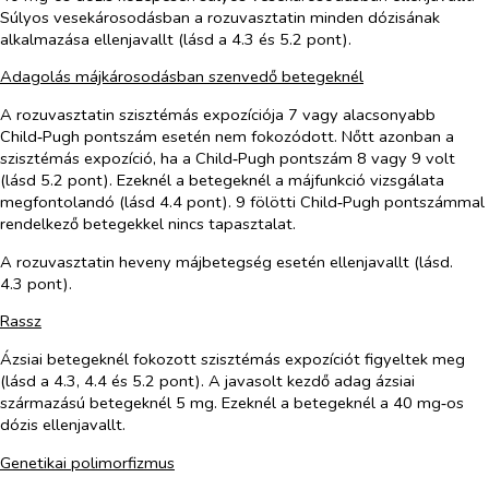
Súlyos vesekárosodásban a rozuvasztatin minden dózisának
alkalmazása ellenjavallt (lásd a 4.3 és 5.2 pont).
Adagolás májkárosodásban szenvedő betegeknél
A rozuvasztatin szisztémás expozíciója 7 vagy alacsonyabb
Child‑Pugh pontszám esetén nem fokozódott. Nőtt azonban a
szisztémás expozíció, ha a Child‑Pugh pontszám 8 vagy 9 volt
(lásd 5.2 pont). Ezeknél a betegeknél a májfunkció vizsgálata
megfontolandó (lásd 4.4 pont). 9 fölötti Child‑Pugh pontszámmal
rendelkező betegekkel nincs tapasztalat.
A rozuvasztatin heveny májbetegség esetén ellenjavallt (lásd.
4.3 pont).
Rassz
Ázsiai betegeknél fokozott szisztémás expozíciót figyeltek meg
(lásd a 4.3, 4.4 és 5.2 pont). A javasolt kezdő adag ázsiai
származású betegeknél 5 mg. Ezeknél a betegeknél a 40 mg‑os
dózis ellenjavallt.
Genetikai polimorfizmus