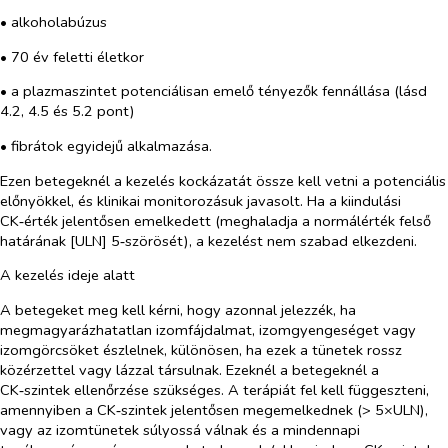
• alkoholabúzus
• 70 év feletti életkor
• a plazmaszintet potenciálisan emelő tényezők fennállása (lásd
4.2, 4.5 és 5.2 pont)
• fibrátok egyidejű alkalmazása.
Ezen betegeknél a kezelés kockázatát össze kell vetni a potenciális
előnyökkel, és klinikai monitorozásuk javasolt. Ha a kiindulási
CK‑érték jelentősen emelkedett (meghaladja a normálérték felső
határának [ULN] 5‑szörösét), a kezelést nem szabad elkezdeni.
A kezelés ideje alatt
A betegeket meg kell kérni, hogy azonnal jelezzék, ha
megmagyarázhatatlan izomfájdalmat, izomgyengeséget vagy
izomgörcsöket észlelnek, különösen, ha ezek a tünetek rossz
közérzettel vagy lázzal társulnak. Ezeknél a betegeknél a
CK‑szintek ellenőrzése szükséges. A terápiát fel kell függeszteni,
amennyiben a CK‑szintek jelentősen megemelkednek (> 5×ULN),
vagy az izomtünetek súlyossá válnak és a mindennapi