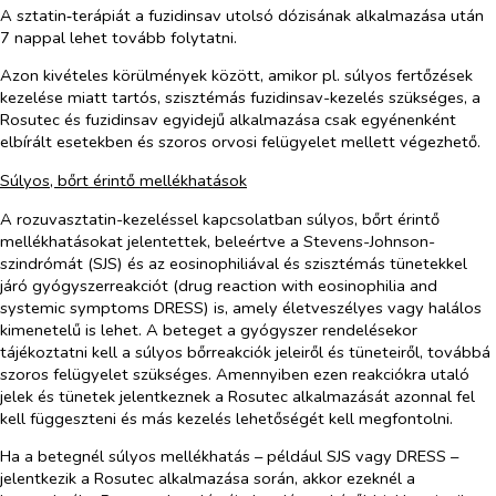
A sztatin‑terápiát a fuzidinsav utolsó dózisának alkalmazása után
7 nappal lehet tovább folytatni.
Azon kivételes körülmények között, amikor pl. súlyos fertőzések
kezelése miatt tartós, szisztémás fuzidinsav-kezelés szükséges, a
Rosutec és fuzidinsav egyidejű alkalmazása csak egyénenként
elbírált esetekben és szoros orvosi felügyelet mellett végezhető.
Súlyos, bőrt érintő mellékhatások
A rozuvasztatin-kezeléssel kapcsolatban súlyos, bőrt érintő
mellékhatásokat jelentettek, beleértve a Stevens-Johnson-
szindrómát (SJS) és az eosinophiliával és szisztémás tünetekkel
járó gyógyszerreakciót (drug reaction with eosinophilia and
systemic symptoms DRESS) is, amely életveszélyes vagy halálos
kimenetelű is lehet. A beteget a gyógyszer rendelésekor
tájékoztatni kell a súlyos bőrreakciók jeleiről és tüneteiről, továbbá
szoros felügyelet szükséges. Amennyiben ezen reakciókra utaló
jelek és tünetek jelentkeznek a Rosutec alkalmazását azonnal fel
kell függeszteni és más kezelés lehetőségét kell megfontolni.
Ha a betegnél súlyos mellékhatás – például SJS vagy DRESS –
jelentkezik a Rosutec alkalmazása során, akkor ezeknél a