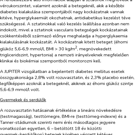
vércukorszintet, valamint azoknál a betegeknél, akik a későbbi
diabetes kialakulása szempontjából nagy kockázatnak vannak
kitéve, hyperglykaemiát okozhatnak, antidiabetikus kezelést téve
szükségessé. A sztatinokkal való kezelés leállítása azonban nem
indokolt, mivel a sztatinok vascularis betegségek kockázatainak
csökkentéséből származó előnye meghaladja a hyperglykaemia
kialakulásának kockázatát. A kockázatnak kitett beteget (éhomi
2
glükóz 5,6‑6,9 mmol/l, BMI > 30 kg/m
, megnövekedett
trigliceridszint, hypertonia) a nemzeti irányelveknek megfelelően
klinikai és biokémiai szempontból monitorozni kell.
A JUPITER vizsgálatban a bejelentett diabetes mellitus esetek
összgyakorisága 2,8% volt rozuvasztatin, és 2,3% placebo esetén,
legfőképpen azoknál a betegeknél, akiknek az éhomi glükóz szintje
5,6‑6,9 mmol/l volt.
Gyermekek és serdülők
A rozuvasztatin hatásainak értékelése a lineáris növekedésre
(testmagasság), testtömegre, BMI‑re (testtömeg‑indexre) és a
Tanner-stádiumok szerinti nemi érés másodlagos jegyeire
vonatkozóan egyetlen, 6 – betöltött 18 év közötti
gyermek-/serdülőkorú betegek körében végzett kétéves