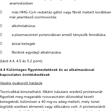
anamnézisben
​
más HMG-CoA-reduktáz-gátló vagy fibrát mellett korábban
már jelentkező izomtoxicitás
​
alkoholabúzus
​
a plazmaszintet potenciálisan emelő tényezők fennállása
​
ázsiai betegek
​
fibrátok egyidejű alkalmazása.
(lásd 4.4, 4.5 és 5.2 pont)
4.4 Különleges figyelmeztetések és az alkalmazással
kapcsolatos óvintézkedések
Vesére gyakorolt hatások
Tesztcsíkkal kimutatható, főként tubularis eredetű proteinuriát
figyeltek meg magasabb rozuvasztatin dózisokkal kezelt
betegeknél, különösen a 40 mg‑os adag mellett, mely tünet
legtöbb esetben átmeneti vagy időszakos volt. A proteinuriáról