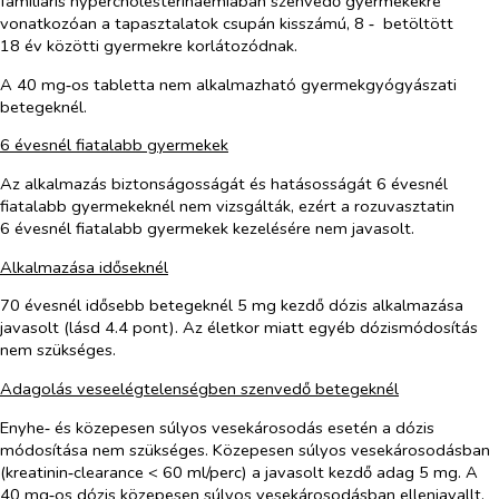
familiaris hypercholesterinaemiában szenvedő gyermekekre
vonatkozóan a tapasztalatok csupán kisszámú, 8 ‑ betöltött
18 év közötti gyermekre korlátozódnak.
A 40 mg‑os tabletta nem alkalmazható gyermekgyógyászati
betegeknél.
6 évesnél fiatalabb gyermekek
Az alkalmazás biztonságosságát és hatásosságát 6 évesnél
fiatalabb gyermekeknél nem vizsgálták, ezért a rozuvasztatin
6 évesnél fiatalabb gyermekek kezelésére nem javasolt.
Alkalmazása időseknél
70 évesnél idősebb betegeknél 5 mg kezdő dózis alkalmazása
javasolt (lásd 4.4 pont). Az életkor miatt egyéb dózismódosítás
nem szükséges.
Adagolás veseelégtelenségben szenvedő betegeknél
Enyhe‑ és közepesen súlyos vesekárosodás esetén a dózis
módosítása nem szükséges. Közepesen súlyos vesekárosodásban
(kreatinin‑clearance < 60 ml/perc) a javasolt kezdő adag 5 mg. A
40 mg‑os dózis közepesen súlyos vesekárosodásban ellenjavallt.