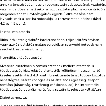
annak a lehetőségét, hogy a rozuvasztatin adagolásának kezdetén,
valamint a dózis emelésekor a rozuvasztatin plazmakoncentrációja
megemelkedhet. Proteáz‑gátlók egyidejű alkalmazása nem
javasolt, csak akkor, ha módosítják a rozuvasztatin dózisát (lásd
4.2 és 4.5 pont).
Laktóz‑intolerancia
Ritka, örökletes galaktóz‑intoleranciában, teljes laktázhiányban
vagy glukóz‑galaktóz malabszorpcióban szenvedő betegek nem
szedhetik ezt a készítményt.
Interstitialis tüdőbetegség
Kivételes esetekben bizonyos sztatinok mellett interstitialis
tüdőbetegség kialakulását jelentették, különösen hosszan tartó
kezelés esetén (lásd 4.8 pont). Ennek tünete lehet többek között a
nehézlégzés, száraz köhögés és az általános egészségi állapot
romlása (fáradtság, testtömeg‑csökkenés, láz). Ha interstitialis
tüdőbetegség gyanúja merül fel, a sztatin‑kezelést le kell állítani.
Diabetes mellitus
A rendelkezésre álló információk alapján a sztatinok megnövelik a