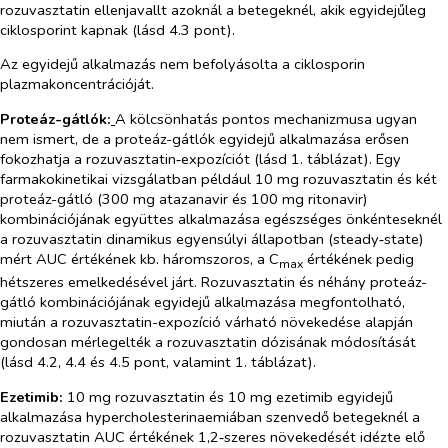
rozuvasztatin ellenjavallt azoknál a betegeknél, akik egyidejűleg
ciklosporint kapnak (lásd 4.3 pont).
Az egyidejű alkalmazás nem befolyásolta a ciklosporin
plazmakoncentrációját.
Proteáz-gátlók:
A kölcsönhatás pontos mechanizmusa ugyan
nem ismert, de a proteáz-gátlók egyidejű alkalmazása erősen
fokozhatja a rozuvasztatin‑expozíciót (lásd 1. táblázat). Egy
farmakokinetikai vizsgálatban például 10 mg rozuvasztatin és két
proteáz-gátló (300 mg atazanavir és 100 mg ritonavir)
kombinációjának együttes alkalmazása egészséges önkénteseknél
a rozuvasztatin dinamikus egyensúlyi állapotban (
steady‑state
)
mért AUC értékének kb. háromszoros, a C
értékének pedig
max
hétszeres emelkedésével járt. Rozuvasztatin és néhány proteáz-
gátló kombinációjának egyidejű alkalmazása megfontolható,
miután a rozuvasztatin-expozíció várható növekedése alapján
gondosan mérlegelték a rozuvasztatin dózisának módosítását
(lásd 4.2, 4.4 és 4.5 pont, valamint 1. táblázat).
Ezetimib:
10 mg rozuvasztatin és 10 mg ezetimib egyidejű
alkalmazása hypercholesterinaemiában szenvedő betegeknél a
rozuvasztatin AUC értékének 1,2‑szeres növekedését idézte elő