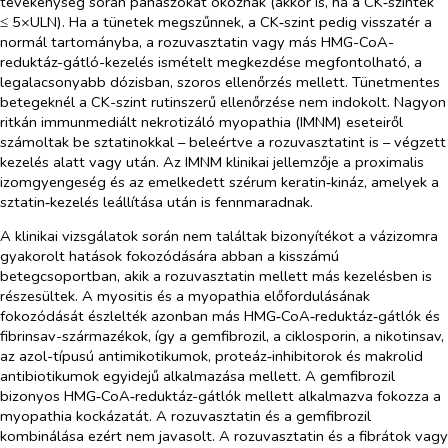
tevékenység során panaszokat okoznak (akkor is, ha a CK‑szintek
≤ 5×ULN). Ha a tünetek megszűnnek, a CK‑szint pedig visszatér a
normál tartományba, a rozuvasztatin vagy más HMG-CoA-
reduktáz-gátló-kezelés ismételt megkezdése megfontolható, a
legalacsonyabb dózisban, szoros ellenőrzés mellett. Tünetmentes
betegeknél a CK-szint rutinszerű ellenőrzése nem indokolt. Nagyon
ritkán immunmediált nekrotizáló myopathia (IMNM) eseteiről
számoltak be sztatinokkal – beleértve a rozuvasztatint is – végzett
kezelés alatt vagy után. Az IMNM klinikai jellemzője a proximalis
izomgyengeség és az emelkedett szérum keratin‑kináz, amelyek a
sztatin‑kezelés leállítása után is fennmaradnak.
A klinikai vizsgálatok során nem találtak bizonyítékot a vázizomra
gyakorolt hatások fokozódására abban a kisszámú
betegcsoportban, akik a rozuvasztatin mellett más kezelésben is
részesültek. A myositis és a myopathia előfordulásának
fokozódását észlelték azonban más HMG‑CoA‑reduktáz‑gátlók és
fibrinsav-származékok, így a gemfibrozil, a ciklosporin, a nikotinsav,
az azol-típusú antimikotikumok, proteáz‑inhibitorok és makrolid
antibiotikumok egyidejű alkalmazása mellett. A gemfibrozil
bizonyos HMG‑CoA‑reduktáz-gátlók mellett alkalmazva fokozza a
myopathia kockázatát. A rozuvasztatin és a gemfibrozil
kombinálása ezért nem javasolt. A rozuvasztatin és a fibrátok vagy