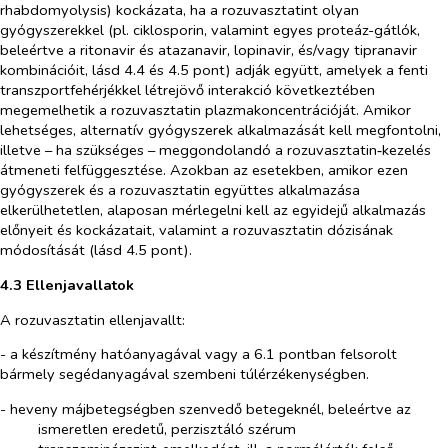
rhabdomyolysis) kockázata, ha a rozuvasztatint olyan
gyógyszerekkel (pl. ciklosporin, valamint egyes proteáz-gátlók,
beleértve a ritonavir és atazanavir, lopinavir, és/vagy tipranavir
kombinációit, lásd 4.4 és 4.5 pont) adják együtt, amelyek a fenti
transzportfehérjékkel létrejövő interakció következtében
megemelhetik a rozuvasztatin plazmakoncentrációját. Amikor
lehetséges, alternatív gyógyszerek alkalmazását kell megfontolni,
illetve – ha szükséges – meggondolandó a rozuvasztatin‑kezelés
átmeneti felfüggesztése. Azokban az esetekben, amikor ezen
gyógyszerek és a rozuvasztatin együttes alkalmazása
elkerülhetetlen, alaposan mérlegelni kell az egyidejű alkalmazás
előnyeit és kockázatait, valamint a rozuvasztatin dózisának
módosítását (lásd 4.5 pont).
4.3 Ellenjavallatok
A rozuvasztatin ellenjavallt:
- a készítmény hatóanyagával vagy a 6.1 pontban felsorolt
bármely segédanyagával szembeni túlérzékenységben.
- heveny májbetegségben szenvedő betegeknél, beleértve az
ismeretlen eredetű, perzisztáló szérum