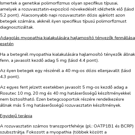
Ismertek a genetikai polimorfizmus olyan specifikus típusai,
amelyek a rozuvasztatin‑expozíció növekedését idézhetik elő (lásd
5.2 pont). Alacsonyabb napi rozuvasztatin dózis ajánlott azon
betegek számára, akiknél ilyen specifikus típusú polimorfizmust
diagnosztizáltak.
Adagolás myopathia kialakulására hajlamosító tényezők fennállása
esetén
Ha a betegnél myopathia kialakulására hajlamosító tényezők állnak
fenn, a javasolt kezdő adag 5 mg (lásd 4.4 pont).
Az ilyen betegek egy részénél a 40 mg‑os dózis ellenjavallt (lásd
4.3 pont).
Az egyes fent jelzett esetekben javasolt 5 mg-os kezdő adag a
Rosutec 10 mg, 20 mg és 40 mg hatáserősségű készítményekkel
nem biztosítható. Ezen betegcsoportok részére rendelkezésre
állnak más 5 mg hatáserősségű rozuvasztatin készítmények.
Egyidejű terápia
A rozuvasztatin számos transzportfehérje (pl.: OATP1B1 és BCRP)
szubsztrátja. Fokozott a myopathia (többek között a