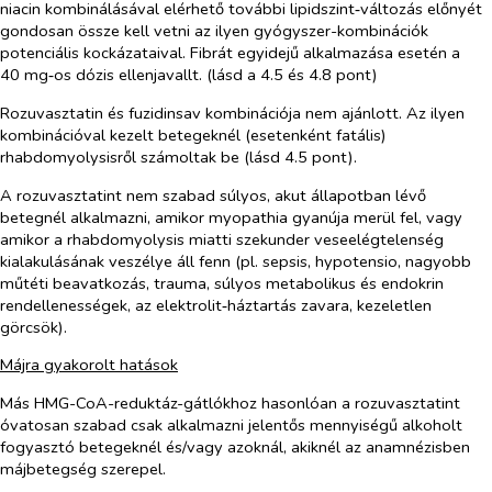
niacin kombinálásával elérhető további lipidszint‑változás előnyét
gondosan össze kell vetni az ilyen gyógyszer-kombinációk
potenciális kockázataival. Fibrát egyidejű alkalmazása esetén a
40 mg‑os dózis ellenjavallt. (lásd a 4.5 és 4.8 pont)
Rozuvasztatin és fuzidinsav kombinációja nem ajánlott. Az ilyen
kombinációval kezelt betegeknél (esetenként fatális)
rhabdomyolysisről számoltak be (lásd 4.5 pont).
A rozuvasztatint nem szabad súlyos, akut állapotban lévő
betegnél alkalmazni, amikor myopathia gyanúja merül fel, vagy
amikor a rhabdomyolysis miatti szekunder veseelégtelenség
kialakulásának veszélye áll fenn (pl. sepsis, hypotensio, nagyobb
műtéti beavatkozás, trauma, súlyos metabolikus és endokrin
rendellenességek, az elektrolit‑háztartás zavara, kezeletlen
görcsök).
Májra gyakorolt hatások
Más HMG-CoA-reduktáz-gátlókhoz hasonlóan a rozuvasztatint
óvatosan szabad csak alkalmazni jelentős mennyiségű alkoholt
fogyasztó betegeknél és/vagy azoknál, akiknél az anamnézisben
májbetegség szerepel.