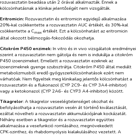
rozuvasztatin beadása után 2 órával alkalmazták. Ennek a
kölcsönhatásnak a klinikai jelentőségét nem vizsgálták.
Eritromicin:
Rozuvasztatin és eritromicin egyidejű alkalmazása
20%‑kal csökkentette a rozuvasztatin AUC értékét, és 30%‑kal
csökkentette a C
értékét. Ezt a kölcsönhatást az eritromicin
max
által okozott bélmozgás‑fokozódás okozhatja.
Citokróm P450 enzimek:
In vitro
és
in vivo
vizsgálatok eredményei
szerint a rozuvasztatin nem gátolja és nem is indukálja a citokróm
P450 izoenzimeket. Emellett a rozuvasztatin ezeknek az
izoenzimeknek gyenge szubsztrátja. Citokróm P450 által mediált
metabolizmusból eredő gyógyszerkölcsönhatások ezért nem
várhatóak. Nem figyeltek meg klinikailag jelentős kölcsönhatást a
rozuvasztatin és a flukonazol (CYP 2C9- és CYP 3A4-inhibitor)
vagy a ketokonazol (CYP 2A6- és CYP3 A4-inhibitor) között.
Tikagrelor
: A tikagrelor veseelégtelenséget okozhat és
befolyásolhatja a rozuvasztatin vesén át történő kiválasztását,
ezáltal növelheti a rozuvasztatin akkumulációjának kockázatát.
Néhány esetben a tikagrelor és a rozuvasztatin együttes
alkalmazása a vesefunkció romlásához, megnövekedett
CPK‑szinthez, és rhabdomyolysis kialakulásához vezetett. A