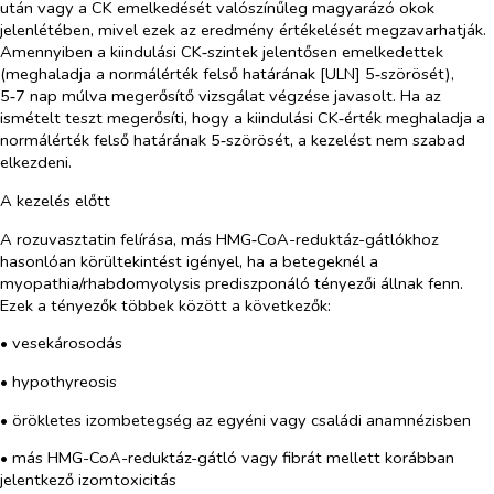
után vagy a CK emelkedését valószínűleg magyarázó okok
jelenlétében, mivel ezek az eredmény értékelését megzavarhatják.
Amennyiben a kiindulási CK‑szintek jelentősen emelkedettek
(meghaladja a normálérték felső határának [ULN] 5‑szörösét),
5‑7 nap múlva megerősítő vizsgálat végzése javasolt. Ha az
ismételt teszt megerősíti, hogy a kiindulási CK‑érték meghaladja a
normálérték felső határának 5‑szörösét, a kezelést nem szabad
elkezdeni.
A kezelés előtt
A rozuvasztatin felírása, más HMG‑CoA-reduktáz-gátlókhoz
hasonlóan körültekintést igényel, ha a betegeknél a
myopathia/rhabdomyolysis prediszponáló tényezői állnak fenn.
Ezek a tényezők többek között a következők:
• vesekárosodás
• hypothyreosis
• örökletes izombetegség az egyéni vagy családi anamnézisben
• más HMG-CoA-reduktáz-gátló vagy fibrát mellett korábban
jelentkező izomtoxicitás