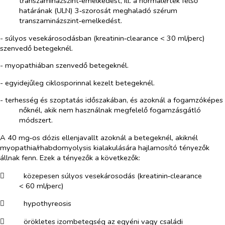
transzaminázszint‑emelkedést, ill. a normálérték felső
határának (ULN) 3‑szorosát meghaladó szérum
transzaminázszint‑emelkedést.
- súlyos vesekárosodásban (kreatinin‑clearance < 30 ml/perc)
szenvedő betegeknél.
- myopathiában szenvedő betegeknél.
- egyidejűleg ciklosporinnal kezelt betegeknél.
- terhesség és szoptatás időszakában, és azoknál a fogamzóképes
nőknél, akik nem használnak megfelelő fogamzásgátló
módszert.
A 40 mg‑os dózis ellenjavallt azoknál a betegeknél, akiknél
myopathia/rhabdomyolysis kialakulására hajlamosító tényezők
állnak fenn. Ezek a tényezők a következők:
​
közepesen súlyos vesekárosodás (kreatinin‑clearance
< 60 ml/perc)
​
hypothyreosis
​
örökletes izombetegség az egyéni vagy családi