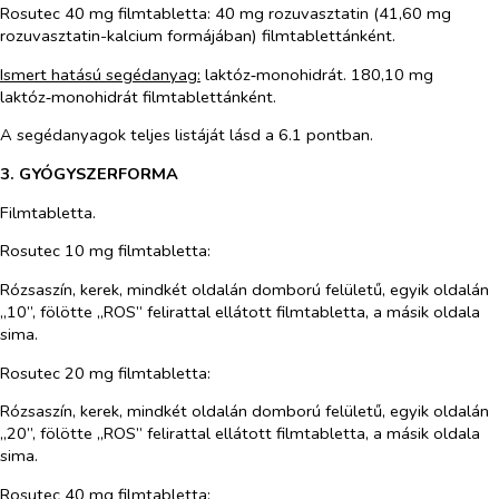
Rosutec 40 mg filmtabletta: 40 mg rozuvasztatin (41,60 mg
rozuvasztatin-kalcium formájában) filmtablettánként.
Ismert hatású segédanyag:
laktóz‑monohidrát. 180,10 mg
laktóz‑monohidrát filmtablettánként.
A segédanyagok teljes listáját lásd a 6.1 pontban.
3. GYÓGYSZERFORMA
Filmtabletta.
Rosutec 10 mg filmtabletta:
Rózsaszín, kerek, mindkét oldalán domború felületű, egyik oldalán
„10”, fölötte „ROS” felirattal ellátott filmtabletta, a másik oldala
sima.
Rosutec 20 mg filmtabletta:
Rózsaszín, kerek, mindkét oldalán domború felületű, egyik oldalán
„20”, fölötte „ROS” felirattal ellátott filmtabletta, a másik oldala
sima.
Rosutec 40 mg filmtabletta: