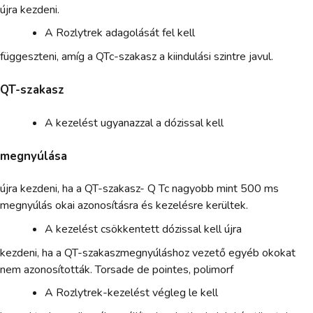
újra kezdeni.
A Rozlytrek adagolását fel kell
függeszteni, amíg a QTc-szakasz a kiindulási szintre javul.
QT-szakasz
A kezelést ugyanazzal a dózissal kell
megnyúlása
újra kezdeni, ha a QT-szakasz- Q Tc nagyobb mint 500 ms
megnyúlás okai azonosításra és kezelésre kerültek.
A kezelést csökkentett dózissal kell újra
kezdeni, ha a QT-szakaszmegnyúláshoz vezető egyéb okokat
nem azonosították. Torsade de pointes, polimorf
A Rozlytrek-kezelést végleg le kell