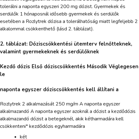
tolerálni a naponta egyszeri 200 mg dózist. Gyermekek és
serdülők 1 hónaposnál idősebb gyermekek és serdülők
esetében a Rozlytrek dózisa a tolerálhatóság miatt legfeljebb 2
alkalommal csökkenthető (lásd 2. táblázat).
2. táblázat: Dóziscsökkentési ütemterv felnőtteknek,
valamint gyermekeknek és serdülőknek
Kezdő dózis Első dóziscsökkentés Második Véglegesen
le
naponta egyszer dóziscsökkentés kell állítani a
Rozlytrek 2 alkalmazását 250 mg/m A naponta egyszer
alkalmazandó A naponta egyszer azoknál a dózist a kezdődózis
alkalmazandó dózist a betegeknél, akik kétharmadára kell
csökkenteni* kezdődózis egyharmadára
két