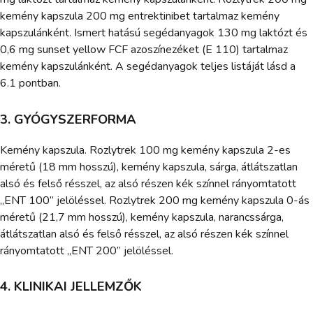
kemény kapszula 200 mg entrektinibet tartalmaz kemény
kapszulánként. Ismert hatású segédanyagok 130 mg laktózt és
0,6 mg sunset yellow FCF azoszínezéket (E 110) tartalmaz
kemény kapszulánként. A segédanyagok teljes listáját lásd a
6.1 pontban.
3. GYÓGYSZERFORMA
Kemény kapszula. Rozlytrek 100 mg kemény kapszula 2-es
méretű (18 mm hosszú), kemény kapszula, sárga, átlátszatlan
alsó és felső résszel, az alsó részen kék színnel rányomtatott
„ENT 100” jelöléssel. Rozlytrek 200 mg kemény kapszula 0-ás
méretű (21,7 mm hosszú), kemény kapszula, narancssárga,
átlátszatlan alsó és felső résszel, az alsó részen kék színnel
rányomtatott „ENT 200” jelöléssel.
4. KLINIKAI JELLEMZŐK