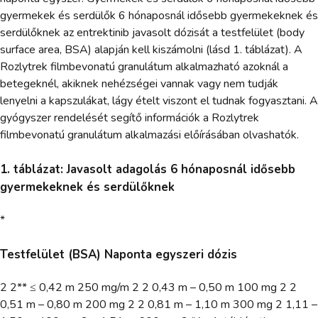
gyermekek és serdülők 6 hónaposnál idősebb gyermekeknek és
serdülőknek az entrektinib javasolt dózisát a testfelület (body
surface area, BSA) alapján kell kiszámolni (lásd 1. táblázat). A
Rozlytrek filmbevonatú granulátum alkalmazható azoknál a
betegeknél, akiknek nehézségei vannak vagy nem tudják
lenyelni a kapszulákat, lágy ételt viszont el tudnak fogyasztani. A
gyógyszer rendelését segítő információk a Rozlytrek
filmbevonatú granulátum alkalmazási előírásában olvashatók.
1. táblázat: Javasolt adagolás 6 hónaposnál idősebb
gyermekeknek és serdülőknek
*
Testfelület (BSA) Naponta egyszeri dózis
2 2** ≤ 0,42 m 250 mg/m 2 2 0,43 m – 0,50 m 100 mg 2 2
0,51 m – 0,80 m 200 mg 2 2 0,81 m – 1,10 m 300 mg 2 1,11 –