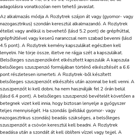
adagolásra vonatkozóan nem tehető javaslat.
Az alkalmazás módja A Rozlytrek szájon át vagy (gyomor- vagy
nazogasztrikus) szondán keresztül alkalmazandó. A Rozlytrek
étellel vagy anélkül is bevehető (lásd 5.2 pont) de grépfrúttal,
grépfrútlével vagy keserű naranccsal nem szabad bevenni (lásd
4.5 pont). A Rozlytrek kemény kapszulákat egészben kell
lenyelni. Ne törje össze, illetve ne rágja szét a kapszulákat.
Belsőleges szuszpenzióként elkészített kapszulák A kapszula
belsőleges szuszpenzió formájában történő elkészítését a 6.6
pont részletesen ismerteti. A Rozlytrek-ből készített
belsőleges szuszpenziót elkészítés után azonnal be kell venni. A
szuszpenziót ki kell dobni, ha nem használják fel 2 órán belül
(lásd 6.4 pont). A belsőleges szuszpenzió bevételét követően a
betegnek vizet kell innia, hogy biztosan lenyelje a gyógyszer
teljes mennyiségét. Ha szondás (például gyomor- vagy
nazogasztrikus szondás) beadás szükséges, a belsőleges
szuszpenziót a csövön keresztül kell beadni. A Rozlytrek
beadása után a szondát át kell öblíteni vízzel vagy tejjel. A