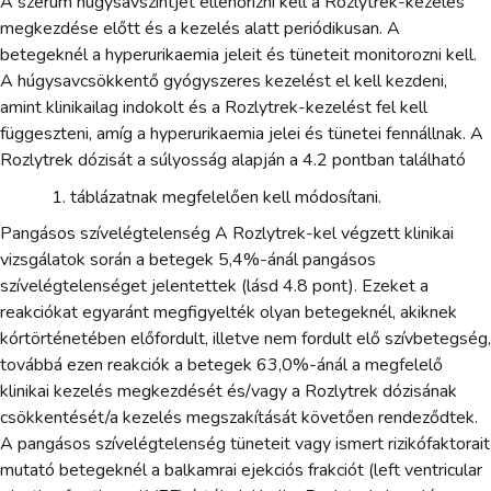
A szérum húgysavszintjét ellenőrizni kell a Rozlytrek-kezelés
megkezdése előtt és a kezelés alatt periódikusan. A
betegeknél a hyperurikaemia jeleit és tüneteit monitorozni kell.
A húgysavcsökkentő gyógyszeres kezelést el kell kezdeni,
amint klinikailag indokolt és a Rozlytrek-kezelést fel kell
függeszteni, amíg a hyperurikaemia jelei és tünetei fennállnak. A
Rozlytrek dózisát a súlyosság alapján a 4.2 pontban található
táblázatnak megfelelően kell módosítani.
Pangásos szívelégtelenség A Rozlytrek-kel végzett klinikai
vizsgálatok során a betegek 5,4%-ánál pangásos
szívelégtelenséget jelentettek (lásd 4.8 pont). Ezeket a
reakciókat egyaránt megfigyelték olyan betegeknél, akiknek
kórtörténetében előfordult, illetve nem fordult elő szívbetegség,
továbbá ezen reakciók a betegek 63,0%-ánál a megfelelő
klinikai kezelés megkezdését és/vagy a Rozlytrek dózisának
csökkentését/a kezelés megszakítását követően rendeződtek.
A pangásos szívelégtelenség tüneteit vagy ismert rizikófaktorait
mutató betegeknél a balkamrai ejekciós frakciót (left ventricular