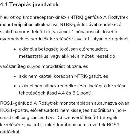
4.1 Terápiás javallatok
Neurotrop tirozinreceptor-kináz- (NTRK) génfúzió A Rozlytrek
monoterápiában alkalmazva, NTRK-génfúzióval rendelkező
szolid tumoros felnőttek, valamint 1 hónaposnál idősebb
gyermekek és serdülők kezelésére javallott olyan betegeknél,
akiknél a betegség lokálisan előrehaladott,
metasztatikus, vagy akiknél a műtéti reszekció
valószínűleg súlyos morbiditást okozna, és
akik nem kaptak korábban NTRK-gátlót, és
akiknél nem állnak rendelkezésre kielégítő kezelési
lehetőségek (lásd 4.4 és 5.1 pont).
ROS1-génfúzió A Rozlytrek monoterápiában alkalmazva olyan
ROS1-pozitív, előrehaladott, nem kissejtes tüdőrákban (non-
small cell lung cancer, NSCLC) szenvedő felnőtt betegek
kezelésére javallott, akiket korábban nem kezeltek ROS1-
gátlókkal.