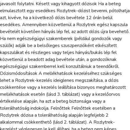
javasolt folytatni. Késett vagy kihagyott dózisok Ha a beteg
elmulasztott egy esedékes Rozlytrek-dózist bevenni, pótolhatja
azt, kivéve, ha a következő dózis bevétele 12 órán belül
esedékes. Amennyiben közvetlenül a Rozlytrek egész kapszula
bevételét követően hányás lép fel, az adott dózis újra bevehető.
Ha nem egészségügyi szakemberek (például gondozók vagy
szülők) adják be a belsőleges szuszpenzióként elkészített
kapszulákat és részleges vagy teljes hányás/bukás lép fel
közvetlenül a beadott adag bevétele után, a gondozóknak
egészségügyi szakemberrel kell konzultálniuk a teendőkről.
Dózismódosítások A mellékhatások kezeléséhez szükséges
lehet a Rozlytrek-kezelés ideiglenes megszakítása, a dózis
csökkentése vagy a kezelés leállítása bizonyos meghatározott
mellékhatások esetén (lásd 3. táblázat) vagy a kezelőorvos
értékelése alapján, ha azt a beteg biztonsága vagy a
tolerálhatóság indokolja. Felnőttek Felnőttek esetében a
Rozlytrek dózisa a tolerálhatóság alapján legfeljebb 2
alkalommal csökkenthető (lásd 2. táblázat). A Rozlytrek-
kezelést véglegesen le kell állítani, ha a beteg nem képes