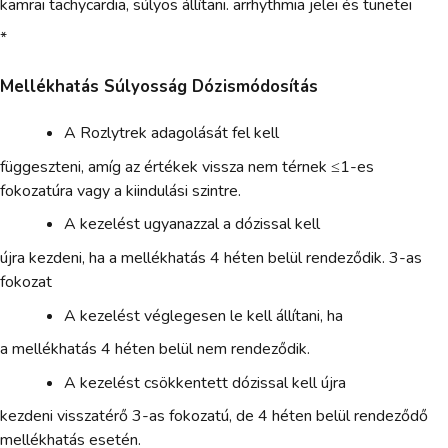
kamrai tachycardia, súlyos állítani. arrhythmia jelei és tünetei
*
Mellékhatás Súlyosság Dózismódosítás
A Rozlytrek adagolását fel kell
függeszteni, amíg az értékek vissza nem térnek ≤1-es
fokozatúra vagy a kiindulási szintre.
A kezelést ugyanazzal a dózissal kell
újra kezdeni, ha a mellékhatás 4 héten belül rendeződik. 3-as
fokozat
A kezelést véglegesen le kell állítani, ha
a mellékhatás 4 héten belül nem rendeződik.
A kezelést csökkentett dózissal kell újra
kezdeni visszatérő 3-as fokozatú, de 4 héten belül rendeződő
mellékhatás esetén.