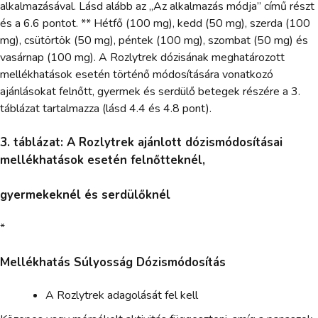
alkalmazásával. Lásd alább az „Az alkalmazás módja” című részt
és a 6.6 pontot. ** Hétfő (100 mg), kedd (50 mg), szerda (100
mg), csütörtök (50 mg), péntek (100 mg), szombat (50 mg) és
vasárnap (100 mg). A Rozlytrek dózisának meghatározott
mellékhatások esetén történő módosítására vonatkozó
ajánlásokat felnőtt, gyermek és serdülő betegek részére a 3.
táblázat tartalmazza (lásd 4.4 és 4.8 pont).
3. táblázat: A Rozlytrek ajánlott dózismódosításai
mellékhatások esetén felnőtteknél,
gyermekeknél és serdülőknél
*
Mellékhatás Súlyosság Dózismódosítás
A Rozlytrek adagolását fel kell