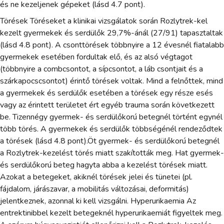
és ne kezeljenek gépeket (lásd 4.7 pont).
Törések Töréseket a klinikai vizsgálatok során Rozlytrek-kel
kezelt gyermekek és serdülők 29,7%-ánál (27/91) tapasztaltak
(lásd 4.8 pont). A csonttörések többnyire a 12 évesnél fiatalabb
gyermekek esetében fordultak elő, és az alsó végtagot
(többnyire a combcsontot, a sípcsontot, a láb csontjait és a
szárkapocscsontot) érintő törések voltak. Mind a felnőttek, mind
a gyermekek és serdülők esetében a törések egy része esés
vagy az érintett területet ért egyéb trauma során következett
be. Tizennégy gyermek- és serdülőkorú betegnél történt egynél
több törés. A gyermekek és serdülők többségénél rendeződtek
a törések (lásd 4.8 pont).Öt gyermek- és serdülőkorú betegnél
a Rozlytrek-kezelést törés miatt szakították meg. Hat gyermek-
és serdülőkorú beteg hagyta abba a kezelést törések miatt.
Azokat a betegeket, akiknél törések jelei és tünetei (pl.
fájdalom, járászavar, a mobilitás változásai, deformitás)
jelentkeznek, azonnal ki kell vizsgálni. Hyperurikaemia Az
entrektinibbel kezelt betegeknél hyperurikaemiát figyeltek meg.