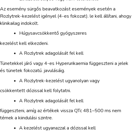
Az esemény sürgős beavatkozást események esetén a
Rozlytrek-kezelést igényel (4-es fokozat). le kell állítani, ahogy
klinikailag indokolt.
Húgysavcsökkentő gyógyszeres
kezelést kell elkezdeni.
A Rozlytrek adagolását fel kell
Tünetekkel járó vagy 4-es Hyperurikaemia függeszteni a jelek
és tünetek fokozatú. javulásáig.
A Rozlytrek-kezelést ugyanolyan vagy
csökkentett dózissal kell folytatni.
A Rozlytrek adagolását fel kell
függeszteni, amíg az értékek vissza QTc 481–500 ms nem
térnek a kiindulási szintre.
A kezelést ugyanazzal a dózissal kell