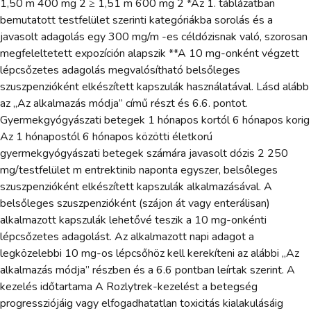
1,50 m 400 mg 2 ≥ 1,51 m 600 mg 2 *Az 1. táblázatban
bemutatott testfelület szerinti kategóriákba sorolás és a
javasolt adagolás egy 300 mg/m -es céldózisnak való, szorosan
megfeleltetett expozíción alapszik **A 10 mg-onként végzett
lépcsőzetes adagolás megvalósítható belsőleges
szuszpenzióként elkészített kapszulák használatával. Lásd alább
az „Az alkalmazás módja” című részt és 6.6. pontot.
Gyermekgyógyászati betegek 1 hónapos kortól 6 hónapos korig
Az 1 hónapostól 6 hónapos közötti életkorú
gyermekgyógyászati betegek számára javasolt dózis 2 250
mg/testfelület m entrektinib naponta egyszer, belsőleges
szuszpenzióként elkészített kapszulák alkalmazásával. A
belsőleges szuszpenzióként (szájon át vagy enterálisan)
alkalmazott kapszulák lehetővé teszik a 10 mg-onkénti
lépcsőzetes adagolást. Az alkalmazott napi adagot a
legközelebbi 10 mg-os lépcsőhöz kell kerekíteni az alábbi „Az
alkalmazás módja” részben és a 6.6 pontban leírtak szerint. A
kezelés időtartama A Rozlytrek-kezelést a betegség
progressziójáig vagy elfogadhatatlan toxicitás kialakulásáig