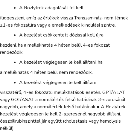
A Rozlytrek adagolását fel kell
függeszteni, amíg az értékek vissza Transzamináz- nem térnek
≤1-es fokozatúra vagy a emelkedések kiindulási szintre.
A kezelést csökkentett dózissal kell újra
kezdeni, ha a mellékhatás 4 héten belül 4-es fokozat
rendeződik.
A kezelést véglegesen le kell állítani, ha
a mellékhatás 4 héten belül nem rendeződik.
A kezelést véglegesen le kell állítani
visszatérő, 4-es fokozatú mellékhatások esetén. GPT/ALAT
vagy GOT/ASAT a normálérték felső határának 3-szorosánál
nagyobb, amely a normálérték felső határának ● A Rozlytrek-
kezelést véglegesen le kell 2-szeresénél nagyobb állítani.
összbilirubinszinttel jár együtt (cholestasis vagy hemolysis
nélkül)