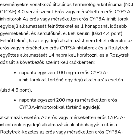
eseményekre vonatkozó általános terminológiai kritériumai (NCI
CTCAE) 4.0 verzió szerint Erős vagy mérsékelten erős CYP3A-
inhibitorok Az erős vagy mérsékelten erős CYP3A-inhibitorok
egyidejű alkalmazását felnőtteknél és 1 hónaposnál idősebb
gyermekeknél és serdülőknél el kell kerülni (lásd 4.4 pont).
Felnőtteknél, ha az egyidejű alkalmazást nem lehet elkerülni, az
erős vagy mérsékelten erős CYP3Ainhibitorok és a Rozlytrek
együttes alkalmazását 14 napra kell korlátozni, és a Rozlytrek
dózisát a következők szerint kell csökkenteni:
naponta egyszeri 100 mg-ra erős CYP3A-
inhibitorokkal történő egyidejű alkalmazás esetén
(lásd 4.5 pont),
naponta egyszeri 200 mg-ra mérsékelten erős
CYP3A-inhibitorokkal történő egyidejű
alkalmazás esetén. Az erős vagy mérsékelten erős CYP3A-
inhibitorok egyidejű alkalmazásának abbahagyása után a
Rozlytrek-kezelés az erős vagy mérsékelten erős CYP3A-