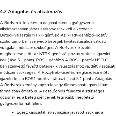
4.2 Adagolás és alkalmazás
A Rozlytrek-kezelést a daganatellenes gyógyszerek
alkalmazásában jártas szakorvosnak kell elkezdenie.
Betegkiválasztás NTRK-génfúzió Az NTRK-génfúzió-pozitív
szolid tumorban szenvedő betegek kiválasztásához validált
vizsgálati módszer szükséges. A Rozlytrek-kezelés
megkezdése előtt az NTRK-génfúzió-pozitív státuszt igazolni
kell (lásd 5.1 pont). ROS1-génfúzió A ROS1-pozitív NSCLC-
ben szenvedő felnőtt betegek kiválasztásához validált vizsgálati
módszer szükséges. A Rozlytrek-kezelés megkezdése előtt
igazolni kell a ROS1-pozitív státuszt (lásd 5.1 pont). Adagolás
A Rozlytrek kemény kapszula vagy filmbevonatú granulátum
formájában érhető el. A kezelőorvos feladata a szükséges
dózisnak és a beteg igényeinek leginkább megfelelő
gyógyszerformát felírni.
Egész kapszulák alkalmazása javasolt azoknak a