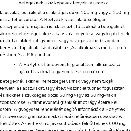
betegeknek, akik képesek lenyelni az egész
kapszulát, és akiknél a szükséges dózis 100 mg vagy a 100 mg-
nak a többszöröse. A Rozlytrek kapszula belsőleges
szuszpenzió formájában is alkalmazható azoknál a betegeknél,
akiknek nehézséget okoz a kapszula lenyelése vagy képtelenek
rá, illetve akiket (pl. gyomor- vagy nazogasztrikus) szondán
keresztül táplálnak. Lásd alább az „Az alkalmazás módja” című
részben és a 6.6 pontban.
A Rozlytrek filmbevonatú granulátum alkalmazása
ajánlott azoknál a gyermek és serdülőkorú
betegeknél, akiknek nehézségei vannak vagy nem tudják
lenyelni a kapszulákat, lágy ételt viszont el tudnak fogyasztani
és akiknél a szükséges dózis 50 mg vagy az 50 mg-nak a
többszöröse. A filmbevonatú granulátumot lágy ételre kell
szórni. A gyógyszer rendelését segítő információk a Rozlytrek
filmbevonatú granulátum alkalmazási előírásában olvashatók.
Felnőttek Az entrektinib javasolt dózisa felnőtteknek 600 mg,
naponta egyszer. Gyermekek és serdülők 6 hónaposnál idősebb