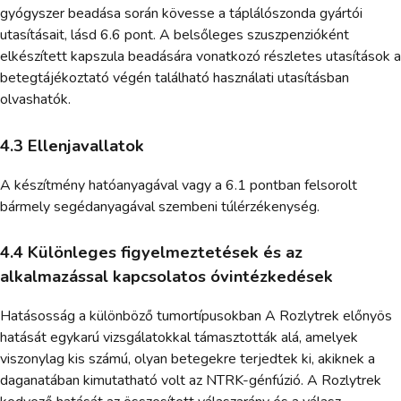
gyógyszer beadása során kövesse a táplálószonda gyártói
utasításait, lásd 6.6 pont. A belsőleges szuszpenzióként
elkészített kapszula beadására vonatkozó részletes utasítások a
betegtájékoztató végén található használati utasításban
olvashatók.
4.3 Ellenjavallatok
A készítmény hatóanyagával vagy a 6.1 pontban felsorolt
bármely segédanyagával szembeni túlérzékenység.
4.4 Különleges figyelmeztetések és az
alkalmazással kapcsolatos óvintézkedések
Hatásosság a különböző tumortípusokban A Rozlytrek előnyös
hatását egykarú vizsgálatokkal támasztották alá, amelyek
viszonylag kis számú, olyan betegekre terjedtek ki, akiknek a
daganatában kimutatható volt az NTRK-génfúzió. A Rozlytrek