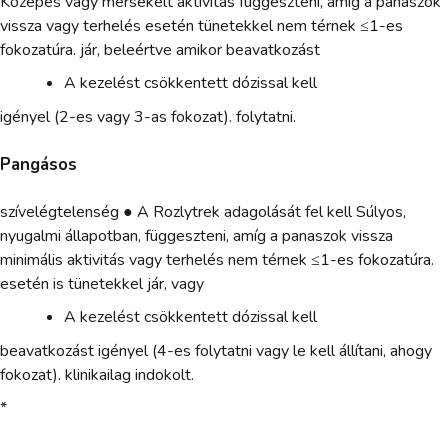
Közepes vagy mérsékelt aktivitás függeszteni, amíg a panaszok
vissza vagy terhelés esetén tünetekkel nem térnek ≤1-es
fokozatúra. jár, beleértve amikor beavatkozást
A kezelést csökkentett dózissal kell
igényel (2-es vagy 3-as fokozat). folytatni.
Pangásos
szívelégtelenség ● A Rozlytrek adagolását fel kell Súlyos,
nyugalmi állapotban, függeszteni, amíg a panaszok vissza
minimális aktivitás vagy terhelés nem térnek ≤1-es fokozatúra.
esetén is tünetekkel jár, vagy
A kezelést csökkentett dózissal kell
beavatkozást igényel (4-es folytatni vagy le kell állítani, ahogy
fokozat). klinikailag indokolt.
*