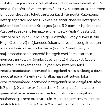
inhibitor megkezdése előtt alkalmazott dózisban folytatható. A
hosszú felezési idővel rendelkező CYP3A4-inhibitorok esetében
kimosási időszakra lehet szükség (lásd 4.5 pont). Különleges
betegcsoportok Idősek 65 éves és annál idősebb betegeknél
dózismódosítás nem szükséges (lásd 5.2 pont). Májkárosodás
Alapbetegségként fennálló enyhe (Child–Pugh A osztályú),
közepesen súlyos (Child–Pugh B osztályú) vagy súlyos (Child–
Pugh C osztályú) májkárosodásban szenvedő betegek esetén
nincs szükség dózismódosításra (lásd 5.2 pont). Súlyos
májkárosodásban szenvedő betegek esetében szorosan
monitorozni kell a májfunkciót és a mellékhatásokat (lásd 3.
táblázat). Vesekárosodás Enyhe vagy közepes fokú
vesekárosodásban szenvedő betegeknél nincs szükség a dózis
módosítására. Az entrektinib alkalmazását súlyos fokú
vesekárosodásban szenvedő betegeknél nem vizsgálták (lásd
5.2 pont). Gyermekek és serdülők 1 hónapos és fiatalabb
gyermekek esetében az entrektinib biztonságosságát és
hatásosságát nem bizonyították. A jelenleg rendelkezésre álló
adatok leírása a 4.8, 5.1 és 5.2 fejezetben található, de az