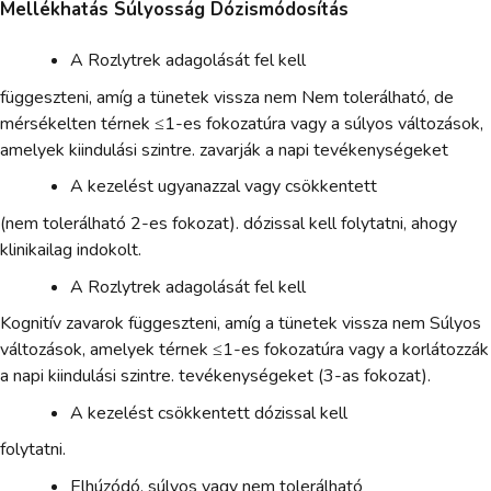
Mellékhatás Súlyosság Dózismódosítás
A Rozlytrek adagolását fel kell
függeszteni, amíg a tünetek vissza nem Nem tolerálható, de
mérsékelten térnek ≤1-es fokozatúra vagy a súlyos változások,
amelyek kiindulási szintre. zavarják a napi tevékenységeket
A kezelést ugyanazzal vagy csökkentett
(nem tolerálható 2-es fokozat). dózissal kell folytatni, ahogy
klinikailag indokolt.
A Rozlytrek adagolását fel kell
Kognitív zavarok függeszteni, amíg a tünetek vissza nem Súlyos
változások, amelyek térnek ≤1-es fokozatúra vagy a korlátozzák
a napi kiindulási szintre. tevékenységeket (3-as fokozat).
A kezelést csökkentett dózissal kell
folytatni.
Elhúzódó, súlyos vagy nem tolerálható