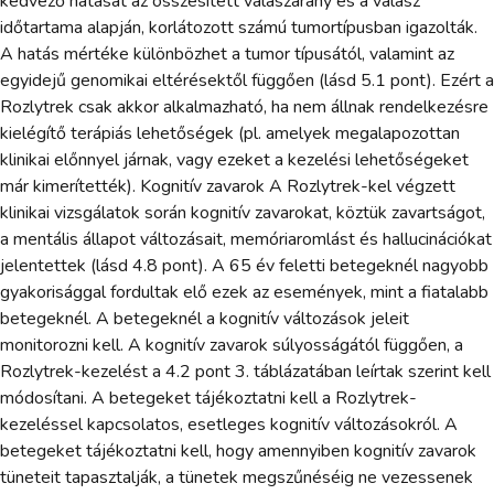
kedvező hatását az összesített válaszarány és a válasz
időtartama alapján, korlátozott számú tumortípusban igazolták.
A hatás mértéke különbözhet a tumor típusától, valamint az
egyidejű genomikai eltérésektől függően (lásd 5.1 pont). Ezért a
Rozlytrek csak akkor alkalmazható, ha nem állnak rendelkezésre
kielégítő terápiás lehetőségek (pl. amelyek megalapozottan
klinikai előnnyel járnak, vagy ezeket a kezelési lehetőségeket
már kimerítették). Kognitív zavarok A Rozlytrek-kel végzett
klinikai vizsgálatok során kognitív zavarokat, köztük zavartságot,
a mentális állapot változásait, memóriaromlást és hallucinációkat
jelentettek (lásd 4.8 pont). A 65 év feletti betegeknél nagyobb
gyakorisággal fordultak elő ezek az események, mint a fiatalabb
betegeknél. A betegeknél a kognitív változások jeleit
monitorozni kell. A kognitív zavarok súlyosságától függően, a
Rozlytrek-kezelést a 4.2 pont 3. táblázatában leírtak szerint kell
módosítani. A betegeket tájékoztatni kell a Rozlytrek-
kezeléssel kapcsolatos, esetleges kognitív változásokról. A
betegeket tájékoztatni kell, hogy amennyiben kognitív zavarok
tüneteit tapasztalják, a tünetek megszűnéséig ne vezessenek