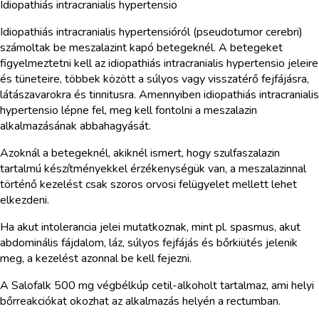
Idiopathiás intracranialis hypertensio
Idiopathiás intracranialis hypertensióról (pseudotumor cerebri)
számoltak be meszalazint kapó betegeknél. A betegeket
figyelmeztetni kell az idiopathiás intracranialis hypertensio jeleire
és tüneteire, többek között a súlyos vagy visszatérő fejfájásra,
látászavarokra és tinnitusra. Amennyiben idiopathiás intracranialis
hypertensio lépne fel, meg kell fontolni a meszalazin
alkalmazásának abbahagyását.
Azoknál a betegeknél, akiknél ismert, hogy szulfaszalazin
tartalmú készítményekkel érzékenységük van, a meszalazinnal
történő kezelést csak szoros orvosi felügyelet mellett lehet
elkezdeni.
Ha akut intolerancia jelei mutatkoznak, mint pl. spasmus, akut
abdominális fájdalom, láz, súlyos fejfájás és bőrkiütés jelenik
meg, a kezelést azonnal be kell fejezni.
A Salofalk 500 mg végbélkúp cetil-alkoholt tartalmaz, ami helyi
bőrreakciókat okozhat az alkalmazás helyén a rectumban.