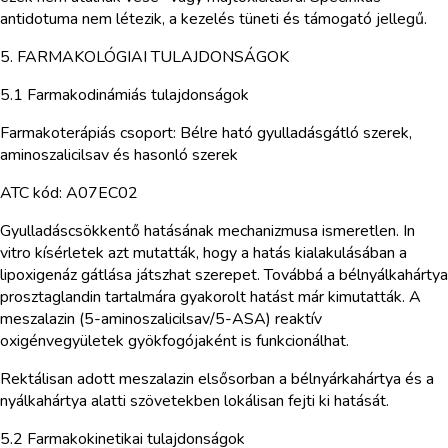
antidotuma nem létezik, a kezelés tüneti és támogató jellegű.
5. FARMAKOLÓGIAI TULAJDONSÁGOK
5.1 Farmakodinámiás tulajdonságok
Farmakoterápiás csoport: Bélre ható gyulladásgátló szerek,
aminoszalicilsav és hasonló szerek
ATC kód: A07EC02
Gyulladáscsökkentő hatásának mechanizmusa ismeretlen. In
vitro kísérletek azt mutatták, hogy a hatás kialakulásában a
lipoxigenáz gátlása játszhat szerepet. Továbbá a bélnyálkahártya
prosztaglandin tartalmára gyakorolt hatást már kimutatták. A
meszalazin (5-aminoszalicilsav/5-ASA) reaktív
oxigénvegyületek gyökfogójaként is funkcionálhat.
Rektálisan adott meszalazin elsősorban a bélnyárkahártya és a
nyálkahártya alatti szövetekben lokálisan fejti ki hatását.
5.2 Farmakokinetikai tulajdonságok