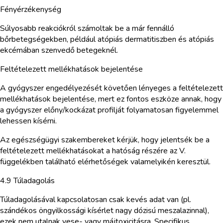
Fényérzékenység
Súlyosabb reakciókról számoltak be a már fennálló
bőrbetegségekben, például atópiás dermatitiszben és atópiás
ekcémában szenvedő betegeknél.
Feltételezett mellékhatások bejelentése
A gyógyszer engedélyezését követően lényeges a feltételezett
mellékhatások bejelentése, mert ez fontos eszköze annak, hogy
a gyógyszer előny/kockázat profilját folyamatosan figyelemmel
lehessen kísérni.
Az egészségügyi szakembereket kérjük, hogy jelentsék be a
feltételezett mellékhatásokat a hatóság részére az V.
függelékben található elérhetőségek valamelyikén keresztül.
4.9 Túladagolás
Túladagolásával kapcsolatosan csak kevés adat van (pl.
szándékos öngyilkossági kísérlet nagy dózisú meszalazinnal),
ezek nem utalnak vese- vagy májtoxicitásra. Specifikus