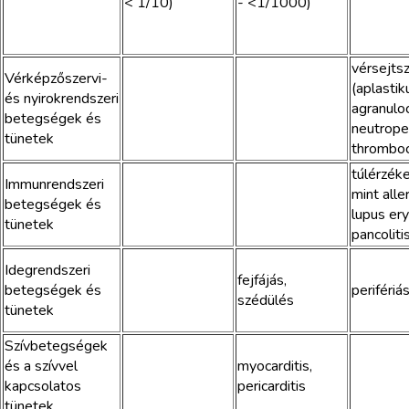
< 1/10)
- <1/1000)
vérsejts
Vérképzőszervi-
(aplastik
és nyirokrendszeri
agranulo
betegségek és
neutropen
tünetek
thromboc
túlérzéke
Immunrendszeri
mint alle
betegségek és
lupus er
tünetek
pancoliti
Idegrendszeri
fejfájás,
betegségek és
perifériá
szédülés
tünetek
Szívbetegségek
és a szívvel
myocarditis,
kapcsolatos
pericarditis
tünetek