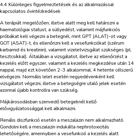
4.4 Különleges figyelmeztetések és az alkalmazással
kapcsolatos óvintézkedések
A terápiát megelőzően, illetve alatt meg kell határozni a
haematológiai statust, a süllyedést, valamint májfunkciós
próbákat kell végezni a betegnél, mint GPT (ALAT)-ot vagy
GOT (ASAT)-t, és ellenőrizni kell a vesefunkciókat (szérum
karbamid és kreatinin), valamint vizeletvizsgálat szükséges (pl.
tesztcsíkkal). Általában a vizsgálatot, illetve az ellenőrzést a
kezelés előtt egyszer, valamint a kezelés megkezdése után 14
nappal, majd ezt követően 2-3 alkalommal, 4 hetente célszerű
elvégezni. Normális lelet esetén negyedévenként kell
vizsgálatot végezni, illetve a betegségre utaló jelek esetén
azonnal újabb kontrollra van szükség.
Májkárosodásban szenvedő betegeknél kellő
elővigyázatossággal kell alkalmazni.
Renális diszfunkció esetén a meszalazin nem alkalmazható.
Gondolni kell a meszalazin indukálta nephrotoxicitás
lehetőségére, amennyiben a vesefunkció a kezelés alatt