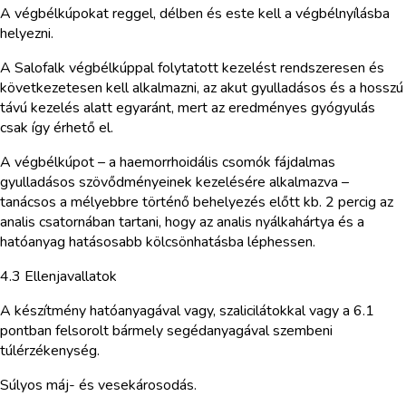
A végbélkúpokat reggel, délben és este kell a végbélnyílásba
helyezni.
A Salofalk végbélkúppal folytatott kezelést rendszeresen és
következetesen kell alkalmazni, az akut gyulladásos és a hosszú
távú kezelés alatt egyaránt, mert az eredményes gyógyulás
csak így érhető el.
A végbélkúpot – a haemorrhoidális csomók fájdalmas
gyulladásos szövődményeinek kezelésére alkalmazva –
tanácsos a mélyebbre történő behelyezés előtt kb. 2 percig az
analis csatornában tartani, hogy az analis nyálkahártya és a
hatóanyag hatásosabb kölcsönhatásba léphessen.
4.3 Ellenjavallatok
A készítmény hatóanyagával vagy, szalicilátokkal vagy a 6.1
pontban felsorolt bármely segédanyagával szembeni
túlérzékenység.
Súlyos máj- és vesekárosodás.