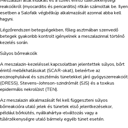
Meszalazin által indukált és a szívet érintő túlérzékenységi
reakciókról (myocarditis és pericarditis) ritkán számoltak be. Ilyen
esetben a Salofalk végbélkúp alkalmazását azonnal abba kell
hagyni.
Légzőrendszeri betegségekben, főleg asztmában szenvedő
betegek gyakoribb kontrolt igényelnek a meszalazinnal történő
kezelés során.
Súlyos bőrreakciók
A meszalazin-kezeléssel kapcsolatban jelentettek súlyos, bőrt
érintő mellékhatásokat (SCAR-okat), beleértve az
eozinophyliával és szisztémás tünetekkel járó gyógyszerreakciót
(DRESS), Stevens–Johnson-szindrómát (SJS) és a toxikus
epidermális nekrolízist (TEN).
Az meszalazin alkalmazását fel kell függeszteni súlyos
bőrreakcióra utaló jelek és tünetek első jelentkezésekor,
például bőrkiütés, nyálkahártya-elváltozás vagy a
túlérzékenységre utaló bármely egyéb tünet esetén.