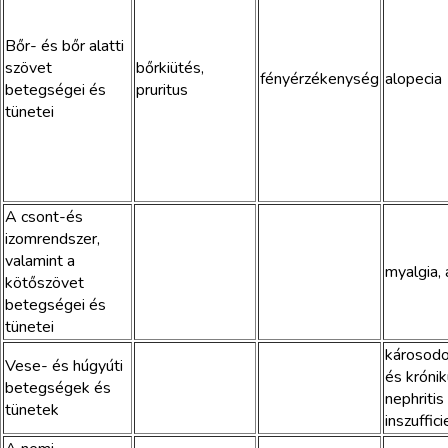
Bőr- és bőr alatti
szövet
bőrkiütés,
fényérzékenység
alopecia
betegségei és
pruritus
tünetei
A csont-és
izomrendszer,
valamint a
myalgia, 
kötőszövet
betegségei és
tünetei
károsodo
Vese- és húgyúti
és króniku
betegségek és
nephritis
tünetek
inszuffici