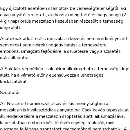
Egy újszülött esetében számoltak be veseelégtelenségről, aki
olyan anyától született, aki hosszú ideig tartó és nagy adagú (2-
4 g / nap) orális meszalazin kezelésben részesült a terhesség
ideje alatt.
Állatoknak adott orális meszalazin kezelés nem eredményezett
sem direkt sem indirekt negatív hatást a terhességre,
embrionális/magzati fejlődésre, a születésre vagy a születés
utáni állapotra.
A Salofalk végbélkúp csak akkor alkalmazható a terhesség ideje
alatt, ha a várható előny ellensúlyozza a lehetséges
kockázatokat.
Szoptatás
Az N-acetil-5-aminoszalicilsav és kis mennyiségben a
meszalazin is kiválasztódik az anyatejbe. Csak kevés tapasztalat
áll rendelkezésre a meszalazin szoptatás alatti alkalmazásával
kapcsolatban embereknél. Túlérzékenységi reakciók, mint
diarrhoea fellépése szoptatott csecsemőknél nem zárható ki. A