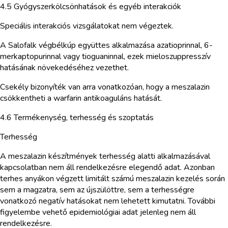
4.5 Gyógyszerkölcsönhatások és egyéb interakciók
Speciális interakciós vizsgálatokat nem végeztek.
A Salofalk végbélkúp együttes alkalmazása azatioprinnal, 6-
merkaptopurinnal vagy tioguaninnal, ezek mieloszuppresszív
hatásának növekedéséhez vezethet.
Csekély bizonyíték van arra vonatkozóan, hogy a meszalazin
csökkentheti a warfarin antikoaguláns hatását.
4.6 Termékenység, terhesség és szoptatás
Terhesség
A meszalazin készítmények terhesség alatti alkalmazásával
kapcsolatban nem áll rendelkezésre elegendő adat. Azonban
terhes anyákon végzett limitált számú meszalazin kezelés során
sem a magzatra, sem az újszülöttre, sem a terhességre
vonatkozó negatív hatásokat nem lehetett kimutatni. További
figyelembe vehető epidemiológiai adat jelenleg nem áll
rendelkezésre.