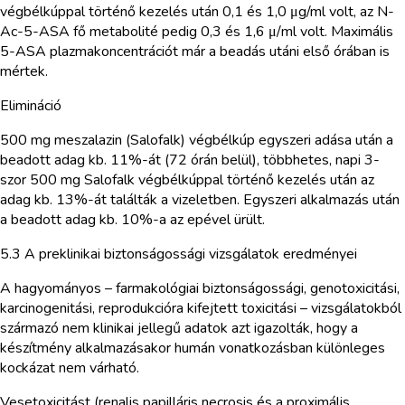
végbélkúppal történő kezelés után 0,1 és 1,0 μg/ml volt, az N-
Ac-5-ASA fő metabolité pedig 0,3 és 1,6 μ/ml volt. Maximális
5-ASA plazmakoncentrációt már a beadás utáni első órában is
mértek.
Elimináció
500 mg meszalazin (Salofalk) végbélkúp egyszeri adása után a
beadott adag kb. 11%-át (72 órán belül), többhetes, napi 3-
szor 500 mg Salofalk végbélkúppal történő kezelés után az
adag kb. 13%-át találták a vizeletben. Egyszeri alkalmazás után
a beadott adag kb. 10%-a az epével ürült.
5.3 A preklinikai biztonságossági vizsgálatok eredményei
A hagyományos – farmakológiai biztonságossági, genotoxicitási,
karcinogenitási, reprodukcióra kifejtett toxicitási – vizsgálatokból
származó nem klinikai jellegű adatok azt igazolták, hogy a
készítmény alkalmazásakor humán vonatkozásban különleges
kockázat nem várható.
Vesetoxicitást (renalis papilláris necrosis és a proximális