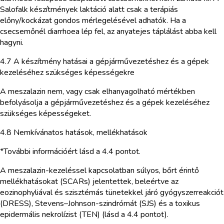
Salofalk készítmények laktáció alatt csak a terápiás
előny/kockázat gondos mérlegelésével adhatók. Ha a
csecsemőnél diarrhoea lép fel, az anyatejes táplálást abba kell
hagyni.
4.7 A készítmény hatásai a gépjárművezetéshez és a gépek
kezeléséhez szükséges képességekre
A meszalazin nem, vagy csak elhanyagolható mértékben
befolyásolja a gépjárművezetéshez és a gépek kezeléséhez
szükséges képességeket.
4.8 Nemkívánatos hatások, mellékhatások
*További információért lásd a 4.4 pontot.
A meszalazin-kezeléssel kapcsolatban súlyos, bőrt érintő
mellékhatásokat (SCARs) jelentettek, beleértve az
eozinophyliával és szisztémás tünetekkel járó gyógyszerreakciót
(DRESS), Stevens–Johnson-szindrómát (SJS) és a toxikus
epidermális nekrolízist (TEN) (lásd a 4.4 pontot).