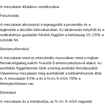
A meszalazin általános vonatkozásai
Felszívódás
A meszalazin abszorpció a legnagyobb a proximális és a
legkisebb a disztális bélszakaszban. Az alkalmazás helyétől és a
nyálkahártya-gyulladás fokától függően a hatóanyag 10-25%-a
szívódik fel.
Biotranszformáció
A meszalazin mind az intesztinális mucosában, mind a májban
farmakológiailag inaktív N‑acetil‑5‑aminoszalicilsavvá alakul. Az
acetilálás függetlennek tűnik a beteg acetiláló‑fenotípusától.
Valamennyi meszalazin még acetilálódik a bélbaktériumok által
is. A meszalazin 43%-a és a N‑Ac‑5‑ASA 78%-a
fehérjekötésben van.
Elimináció
A meszalazin és a metabolitja, az N-Ac-5-ASA nagyobb