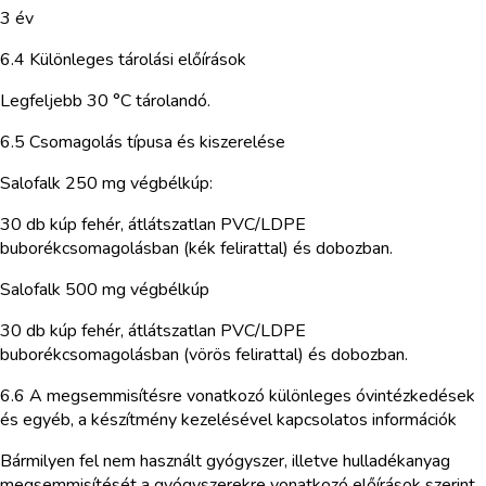
3 év
6.4 Különleges tárolási előírások
Legfeljebb 30 °C tárolandó.
6.5 Csomagolás típusa és kiszerelése
Salofalk 250 mg végbélkúp:
30 db kúp fehér, átlátszatlan PVC/LDPE
buborékcsomagolásban (kék felirattal) és dobozban.
Salofalk 500 mg végbélkúp
30 db kúp fehér, átlátszatlan PVC/LDPE
buborékcsomagolásban (vörös felirattal) és dobozban.
6.6 A megsemmisítésre vonatkozó különleges óvintézkedések
és egyéb, a készítmény kezelésével kapcsolatos információk
Bármilyen fel nem használt gyógyszer, illetve hulladékanyag
megsemmisítését a gyógyszerekre vonatkozó előírások szerint