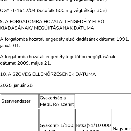
OGYI-T-1612/04 (Salofalk 500 mg végbélkúp, 30×)
9. A FORGALOMBA HOZATALI ENGEDÉLY ELSŐ
KIADÁSÁNAK/ MEGÚJÍTÁSÁNAK DÁTUMA
A forgalomba hozatali engedély első kiadásának dátuma: 1991.
január 01.
A forgalomba hozatali engedély legutóbbi megújításának
dátuma: 2009. május 21.
10. A SZÖVEG ELLENŐRZÉSÉNEK DÁTUMA
2025. január 28.
Gyakoriság a
Szervrendszer
MedDRA szerint
Gyakori(≥ 1/100;
Ritka(≥1/10 000
Nagyon r