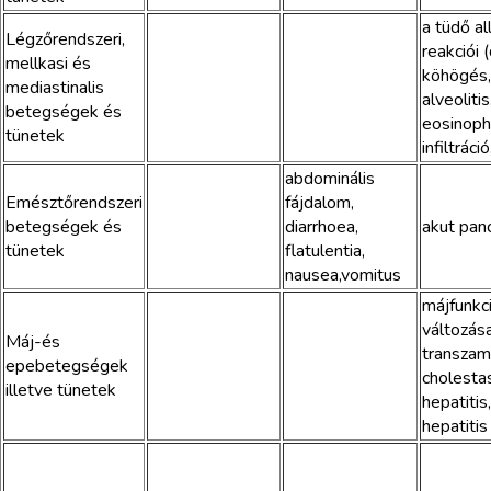
a tüdő al
Légzőrendszeri,
reakciói 
mellkasi és
köhögés
mediastinalis
alveoliti
betegségek és
eosinophi
tünetek
infiltrác
abdominális
Emésztőrendszeri
fájdalom,
betegségek és
diarrhoea,
akut panc
tünetek
flatulentia,
nausea,vomitus
májfunkc
változás
Máj-és
transzam
epebetegségek
cholesta
illetve tünetek
hepatitis
hepatitis