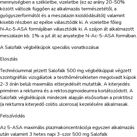
mennyiségben a székletbe, vizeletbe (ez az arány 20-50%
között változik függően az alkalmazás természetétől, a
gyógyszerformától és a meszalazin kioldódásától) valamint
kisebb részben az epébe választódik ki. A vizeletbe főleg
N‑Ac‑5‑ASA formájában választódik ki. A szájon át alkalmazott
meszalazin kb. 1%-a jut át az anyatejbe N-Ac-5-ASA formában.
A Salofalk végbélkúpok speciális vonatkozásai
Eloszlás
Technéciummal jelzett Salofalk 500 mg végbélkúppal végzett
szcintigráfiás vizsgálatok a testhőmérsékleten megolvadt kúpok
2-3 órán belüli maximális elterjedését mutatták. A kiterjedés
priméren a rektumra és a rektoszigmoideumra korlátozódott. A
Salofalk végbélkúpok mindezek alapján elsősorban a proktitisz
(a rektumra kiterjedő colitis ulcerosa) kezelésére alkalmasak.
Felszívódás
Az 5-ASA maximális plazmakoncentrációja egyszeri alkalmazás
után valamint 3 hetes napi 3-szor 500 mg Salofalk