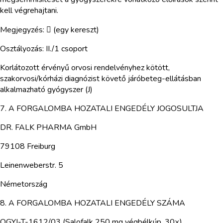
kell végrehajtani.
Megjegyzés:  (egy kereszt)
Osztályozás: II./1 csoport
Korlátozott érvényű orvosi rendelvényhez kötött,
szakorvosi/kórházi diagnózist követő járóbeteg-ellátásban
alkalmazható gyógyszer (J)
7. A FORGALOMBA HOZATALI ENGEDÉLY JOGOSULTJA
DR. FALK PHARMA GmbH
79108 Freiburg
Leinenweberstr. 5
Németország
8. A FORGALOMBA HOZATALI ENGEDÉLY SZÁMA
OGYI-T-1612/03 (Salofalk 250 mg végbélkúp, 30×)