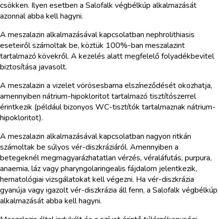
csökken. Ilyen esetben a Salofalk végbélkúp alkalmazását
azonnal abba kell hagyni.
A meszalazin alkalmazásával kapcsolatban nephrolithiasis
eseteiről számoltak be, köztük 100%-ban meszalazint
tartalmazó kövekről. A kezelés alatt megfelelő folyadékbevitel
biztosítása javasolt.
A meszalazin a vizelet vörösesbarna elszíneződését okozhatja,
amennyiben nátrium-hipokloritot tartalmazó tisztítószerrel
érintkezik (például bizonyos WC-tisztítók tartalmaznak nátrium-
hipokloritot).
A meszalazin alkalmazásával kapcsolatban nagyon ritkán
számoltak be súlyos vér-diszkráziáról. Amennyiben a
betegeknél megmagyarázhatatlan vérzés, véraláfutás, purpura,
anaemia, láz vagy pharyngolaringealis fájdalom jelentkezik,
hematológiai vizsgálatokat kell végezni. Ha vér-diszkrázia
gyanúja vagy igazolt vér-diszkrázia áll fenn, a Salofalk végbélkúp
alkalmazását abba kell hagyni.