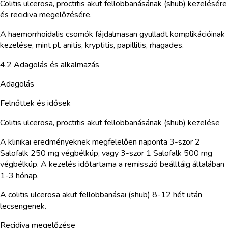
Colitis ulcerosa, proctitis akut fellobbanásának (shub) kezelésére
és recidiva megelőzésére.
A haemorrhoidalis csomók fájdalmasan gyulladt komplikációinak
kezelése, mint pl. anitis, kryptitis, papillitis, rhagades.
4.2 Adagolás és alkalmazás
Adagolás
Felnőttek és idősek
Colitis ulcerosa, proctitis akut fellobbanásának (shub) kezelése
A klinikai eredményeknek megfelelően naponta 3-szor 2
Salofalk 250 mg végbélkúp, vagy 3-szor 1 Salofalk 500 mg
végbélkúp. A kezelés időtartama a remisszió beálltáig általában
1-3 hónap.
A colitis ulcerosa akut fellobbanásai (shub) 8-12 hét után
lecsengenek.
Recidiva megelőzése