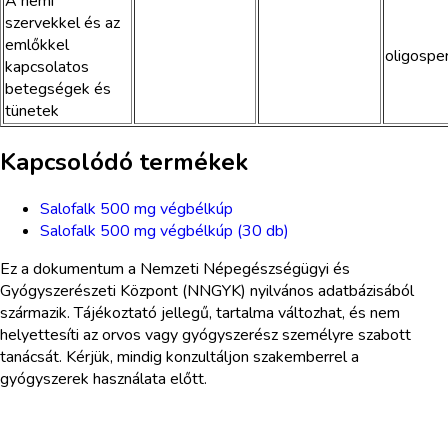
A nemi
szervekkel és az
emlőkkel
oligosper
kapcsolatos
betegségek és
tünetek
Kapcsolódó termékek
Salofalk 500 mg végbélkúp
Salofalk 500 mg végbélkúp (30 db)
Ez a dokumentum a Nemzeti Népegészségügyi és
Gyógyszerészeti Központ (NNGYK) nyilvános adatbázisából
származik. Tájékoztató jellegű, tartalma változhat, és nem
helyettesíti az orvos vagy gyógyszerész személyre szabott
tanácsát. Kérjük, mindig konzultáljon szakemberrel a
gyógyszerek használata előtt.