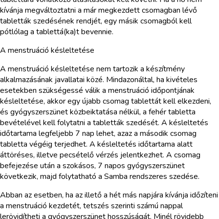
kívánja megváltoztatni a már megkezdett csomagban lévő
tabletták szedésének rendjét, egy másik csomagból kell
pótlólag a tablettá(ka)t bevennie.
A menstruáció késleltetése
A menstruáció késleltetése nem tartozik a készítmény
alkalmazásának javallatai közé. Mindazonáltal, ha kivételes
esetekben szükségessé válik a menstruáció időpontjának
késleltetése, akkor egy újabb csomag tablettát kell elkezdeni,
és gyógyszerszünet közbeiktatása nélkül, a fehér tabletta
bevételével kell folytatni a tabletták szedését. A késleltetés
időtartama legfeljebb 7 nap lehet, azaz a második csomag
tabletta végéig terjedhet. A késleltetés időtartama alatt
áttöréses, illetve pecsételő vérzés jelentkezhet. A csomag
befejezése után a szokásos, 7 napos gyógyszerszünet
következik, majd folytatható a Samba rendszeres szedése.
Abban az esetben, ha az illető a hét más napjára kívánja időzíteni
a menstruáció kezdetét, tetszés szerinti számú nappal
lerövidítheti a gyógyszerszünet hosszúságát. Minél rövidebb