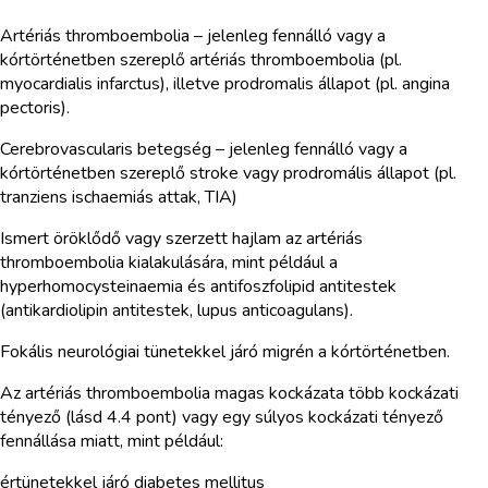
Artériás thromboembolia – jelenleg fennálló vagy a
kórtörténetben szereplő artériás thromboembolia (pl.
myocardialis infarctus), illetve prodromalis állapot (pl. angina
pectoris).
Cerebrovascularis betegség – jelenleg fennálló vagy a
kórtörténetben szereplő stroke vagy prodromális állapot (pl.
tranziens ischaemiás attak, TIA)
Ismert öröklődő vagy szerzett hajlam az artériás
thromboembolia kialakulására, mint például a
hyperhomocysteinaemia és antifoszfolipid antitestek
(antikardiolipin antitestek, lupus anticoagulans).
Fokális neurológiai tünetekkel járó migrén a kórtörténetben.
Az artériás thromboembolia magas kockázata több kockázati
tényező (lásd 4.4 pont) vagy egy súlyos kockázati tényező
fennállása miatt, mint például:
értünetekkel járó diabetes mellitus