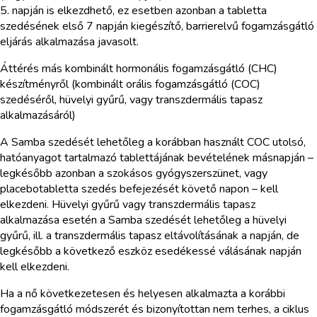
5. napján is elkezdhető, ez esetben azonban a tabletta
szedésének első 7 napján kiegészítő, barrierelvű fogamzásgátló
eljárás alkalmazása javasolt.
Áttérés más kombinált hormonális fogamzásgátló (CHC)
készítményről (kombinált orális fogamzásgátló (COC)
szedéséről, hüvelyi gyűrű, vagy transzdermális tapasz
alkalmazásáról)
A Samba szedését lehetőleg a korábban használt COC utolsó,
hatóanyagot tartalmazó tablettájának bevételének másnapján –
legkésőbb azonban a szokásos gyógyszerszünet, vagy
placebotabletta szedés befejezését követő napon – kell
elkezdeni. Hüvelyi gyűrű vagy transzdermális tapasz
alkalmazása esetén a Samba szedését lehetőleg a hüvelyi
gyűrű, ill. a transzdermális tapasz eltávolításának a napján, de
legkésőbb a következő eszköz esedékessé válásának napján
kell elkezdeni.
Ha a nő következetesen és helyesen alkalmazta a korábbi
fogamzásgátló módszerét és bizonyítottan nem terhes, a ciklus