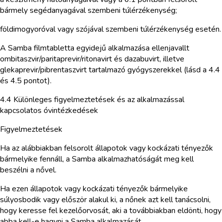
bármely segédanyagával szembeni túlérzékenység;
földimogyoróval vagy szójával szembeni túlérzékenység esetén.
A Samba filmtabletta egyidejű alkalmazása ellenjavallt
ombitaszvir/paritaprevir/ritonavirt és dazabuvirt, illetve
glekaprevir/pibrentaszvirt tartalmazó gyógyszerekkel (lásd a 4.4
és 4.5 pontot).
4.4 Különleges figyelmeztetések és az alkalmazással
kapcsolatos óvintézkedések
Figyelmeztetések
Ha az alábbiakban felsorolt állapotok vagy kockázati tényezők
bármelyike fennáll, a Samba alkalmazhatóságát meg kell
beszélni a nővel.
Ha ezen állapotok vagy kockázati tényezők bármelyike
súlyosbodik vagy először alakul ki, a nőnek azt kell tanácsolni,
hogy keresse fel kezelőorvosát, aki a továbbiakban eldönti, hogy
abba kell-e hagyni a Samba alkalmazását.