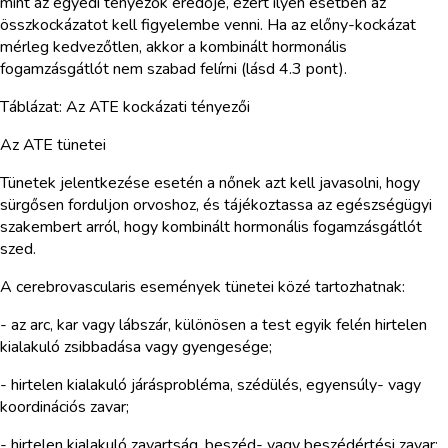
mint az egyedi tényezők eredője, ezért ilyen esetben az
összkockázatot kell figyelembe venni. Ha az előny-kockázat
mérleg kedvezőtlen, akkor a kombinált hormonális
fogamzásgátlót nem szabad felírni (lásd 4.3 pont).
Táblázat: Az ATE kockázati tényezői
Az ATE tünetei
Tünetek jelentkezése esetén a nőnek azt kell javasolni, hogy
sürgősen forduljon orvoshoz, és tájékoztassa az egészségügyi
szakembert arról, hogy kombinált hormonális fogamzásgátlót
szed.
A cerebrovascularis események tünetei közé tartozhatnak:
- az arc, kar vagy lábszár, különösen a test egyik felén hirtelen
kialakuló zsibbadása vagy gyengesége;
- hirtelen kialakuló járásprobléma, szédülés, egyensúly- vagy
koordinációs zavar;
- hirtelen kialakuló zavartság, beszéd- vagy beszédértési zavar;