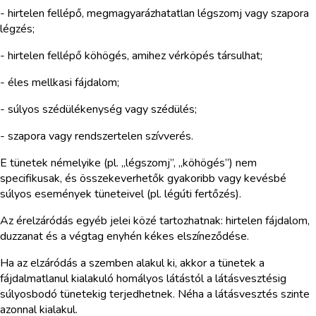
- hirtelen fellépő, megmagyarázhatatlan légszomj vagy szapora
légzés;
- hirtelen fellépő köhögés, amihez vérköpés társulhat;
- éles mellkasi fájdalom;
- súlyos szédülékenység vagy szédülés;
- szapora vagy rendszertelen szívverés.
E tünetek némelyike (pl. „légszomj”, „köhögés”) nem
specifikusak, és összekeverhetők gyakoribb vagy kevésbé
súlyos események tüneteivel (pl. légúti fertőzés).
Az érelzáródás egyéb jelei közé tartozhatnak: hirtelen fájdalom,
duzzanat és a végtag enyhén kékes elszíneződése.
Ha az elzáródás a szemben alakul ki, akkor a tünetek a
fájdalmatlanul kialakuló homályos látástól a látásvesztésig
súlyosbodó tünetekig terjedhetnek. Néha a látásvesztés szinte
azonnal kialakul.