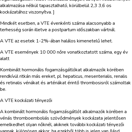
alkalmazása nélkül tapasztalható, körülbelül 2,3 3,6 os
kockázatához viszonyítva. ]
Mindkét esetben, a VTE évenkénti száma alacsonyabb a
terhesség során illetve a postpartum időszakban vártnál.
A VTE az esetek 1-2%-ában halálos kimenetelű lehet.
A VTE események 10 000 nőre vonatkoztatott száma, egy év
alatt
Kombinált hormonális fogamzásgátlókat alkalmazók körében
rendkívül ritkán más ereket, pl. hepaticus, mesenterialis, renalis
és retinalis vénákat és artériákat érintő thrombosisról számoltak
be.
A VTE kockázati tényezői
A kombinált hormonális fogamzásgátlót alkalmazók körében a
vénás thromboemboliás szövődmények kockázata jelentősen
emelkedhet olyan nőknél, akiknek további kockázati tényezői
vannak, különösen akkor, ha ezekből több is jelen van (lásd