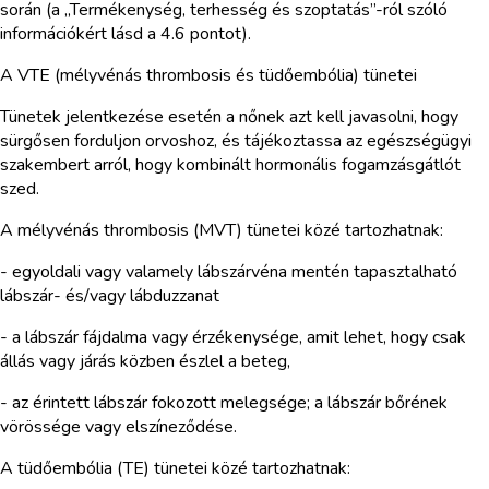
során (a „Termékenység, terhesség és szoptatás”-ról szóló
információkért lásd a 4.6 pontot).
A VTE (mélyvénás thrombosis és tüdőembólia) tünetei
Tünetek jelentkezése esetén a nőnek azt kell javasolni, hogy
sürgősen forduljon orvoshoz, és tájékoztassa az egészségügyi
szakembert arról, hogy kombinált hormonális fogamzásgátlót
szed.
A mélyvénás thrombosis (MVT) tünetei közé tartozhatnak:
- egyoldali vagy valamely lábszárvéna mentén tapasztalható
lábszár- és/vagy lábduzzanat
- a lábszár fájdalma vagy érzékenysége, amit lehet, hogy csak
állás vagy járás közben észlel a beteg,
- az érintett lábszár fokozott melegsége; a lábszár bőrének
vörössége vagy elszíneződése.
A tüdőembólia (TE) tünetei közé tartozhatnak: