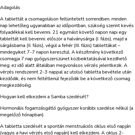
Adagolás
A tablettát a csomagoláson feltüntetett sorrendben, minden
nap lehetőleg ugyanabban az időpontban, szükség szerint kevés
folyadékkal kell bevenni. 21 egymást követő napon napi egy
tablettát kell bevenni: először a halványsárga (I. fázis), majd a
sárgásbarna (II. fázis), végül a fehér (III. fázis) tablettákat –
mindegyiket 7-7 napon keresztül. A készítmény következő
csomagja 7 nap gyógyszerszünet közbeiktatásával kezdhető
meg; ez idő alatt általában megvonásos vérzés jelentkezik. A
vérzés rendszerint 2-3 nappal az utolsó tabletta bevétele után
kezdődik, és nem feltétlenül fejeződik be a következő csomag
megkezdéséig.
Hogyan kell elkezdeni a Samba szedését?
Hormonális fogamzásgátló gyógyszer korábbi szedése nélkül (a
megelőző hónapban)
A tabletta szedését a spontán menstruációs ciklus első napján
(vagyis a havi vérzés első napján) kell elkezdeni. A ciklus 2-