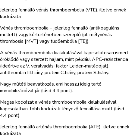
Jelenleg fennálló vénás thromboembolia (VTE), illetve ennek
kockázata
Vénás thromboembolia – jelenleg fennálló (antikoaguláns
mellett) vagy kórtörténetben szereplő (pl. mélyvénás
thrombosis [MVT] vagy tüdőembólia [TE]).
A vénás thromboembolia kialakulásával kapcsolatosan ismert
öröklődő vagy szerzett hajlam, mint például APC-rezisztencia
(ideértve az V. véralvadási faktor Leiden‑mutációját),
antithrombin III‑hiány, protein C‑hiány, protein S‑hiány.
Nagy műtéti beavatkozás, ami hosszú ideig tartó
immobilizációval jár (lásd 4.4 pont).
Magas kockázat a vénás thromboembolia kialakulásával
kapcsolatban, több kockázati tényező fennállása miatt (lásd
4.4 pont).
Jelenleg fennálló artériás thromboembolia (ATE), illetve ennek
kockázata