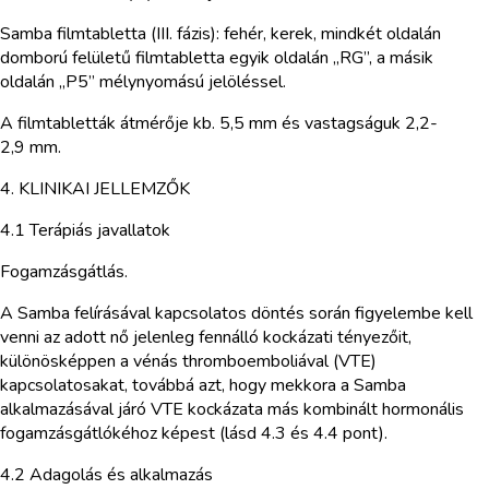
Samba filmtabletta (III. fázis): fehér, kerek, mindkét oldalán
domború felületű filmtabletta egyik oldalán „RG”, a másik
oldalán „P5” mélynyomású jelöléssel.
A filmtabletták átmérője kb. 5,5 mm és vastagságuk 2,2-
2,9 mm.
4. KLINIKAI JELLEMZŐK
4.1 Terápiás javallatok
Fogamzásgátlás.
A Samba felírásával kapcsolatos döntés során figyelembe kell
venni az adott nő jelenleg fennálló kockázati tényezőit,
különösképpen a vénás thromboemboliával (VTE)
kapcsolatosakat, továbbá azt, hogy mekkora a Samba
alkalmazásával járó VTE kockázata más kombinált hormonális
fogamzásgátlókéhoz képest (lásd 4.3 és 4.4 pont).
4.2 Adagolás és alkalmazás