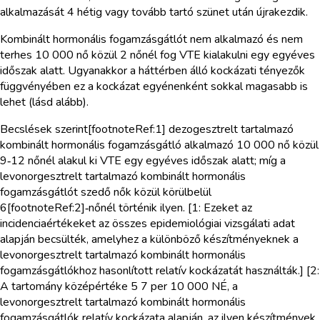
alkalmazását 4 hétig vagy tovább tartó szünet után újrakezdik.
Kombinált hormonális fogamzásgátlót nem alkalmazó és nem
terhes 10 000 nő közül 2 nőnél fog VTE kialakulni egy egyéves
időszak alatt. Ugyanakkor a háttérben álló kockázati tényezők
függvényében ez a kockázat egyénenként sokkal magasabb is
lehet (lásd alább).
Becslések szerint[footnoteRef:1] dezogesztrelt tartalmazó
kombinált hormonális fogamzásgátló alkalmazó 10 000 nő közül
9‑12 nőnél alakul ki VTE egy egyéves időszak alatt; míg a
levonorgesztrelt tartalmazó kombinált hormonális
fogamzásgátlót szedő nők közül körülbelül
6[footnoteRef:2]‑nőnél történik ilyen. [1: Ezeket az
incidenciaértékeket az összes epidemiológiai vizsgálati adat
alapján becsülték, amelyhez a különböző készítményeknek a
levonorgesztrelt tartalmazó kombinált hormonális
fogamzásgátlókhoz hasonlított relatív kockázatát használták.] [2:
A tartomány középértéke 5 7 per 10 000 NÉ, a
levonorgesztrelt tartalmazó kombinált hormonális
fogamzásgátlók relatív kockázata alapján, az ilyen készítmények