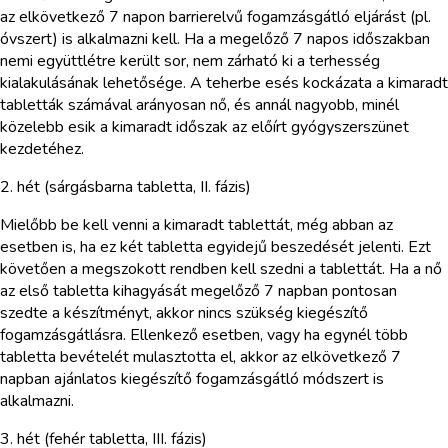
az elkövetkező 7 napon barrierelvű fogamzásgátló eljárást (pl.
óvszert) is alkalmazni kell. Ha a megelőző 7 napos időszakban
nemi együttlétre került sor, nem zárható ki a terhesség
kialakulásának lehetősége. A teherbe esés kockázata a kimaradt
tabletták számával arányosan nő, és annál nagyobb, minél
közelebb esik a kimaradt időszak az előírt gyógyszerszünet
kezdetéhez.
2. hét (sárgásbarna tabletta, II. fázis)
Mielőbb be kell venni a kimaradt tablettát, még abban az
esetben is, ha ez két tabletta egyidejű beszedését jelenti. Ezt
követően a megszokott rendben kell szedni a tablettát. Ha a nő
az első tabletta kihagyását megelőző 7 napban pontosan
szedte a készítményt, akkor nincs szükség kiegészítő
fogamzásgátlásra. Ellenkező esetben, vagy ha egynél több
tabletta bevételét mulasztotta el, akkor az elkövetkező 7
napban ajánlatos kiegészítő fogamzásgátló módszert is
alkalmazni.
3. hét (fehér tabletta, III. fázis)