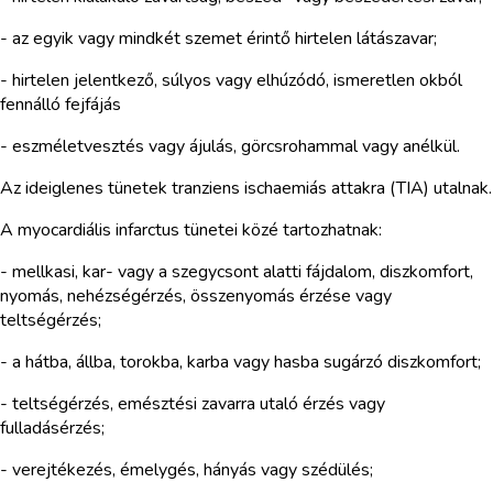
- az egyik vagy mindkét szemet érintő hirtelen látászavar;
- hirtelen jelentkező, súlyos vagy elhúzódó, ismeretlen okból
fennálló fejfájás
- eszméletvesztés vagy ájulás, görcsrohammal vagy anélkül.
Az ideiglenes tünetek tranziens ischaemiás attakra (TIA) utalnak.
A myocardiális infarctus tünetei közé tartozhatnak:
- mellkasi, kar- vagy a szegycsont alatti fájdalom, diszkomfort,
nyomás, nehézségérzés, összenyomás érzése vagy
teltségérzés;
- a hátba, állba, torokba, karba vagy hasba sugárzó diszkomfort;
- teltségérzés, emésztési zavarra utaló érzés vagy
fulladásérzés;
- verejtékezés, émelygés, hányás vagy szédülés;