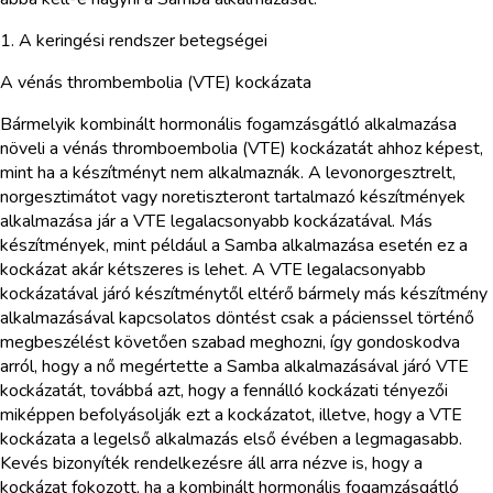
1. A keringési rendszer betegségei
A vénás thrombembolia (VTE) kockázata
Bármelyik kombinált hormonális fogamzásgátló alkalmazása
növeli a vénás thromboembolia (VTE) kockázatát ahhoz képest,
mint ha a készítményt nem alkalmaznák. A levonorgesztrelt,
norgesztimátot vagy noretiszteront tartalmazó készítmények
alkalmazása jár a VTE legalacsonyabb kockázatával. Más
készítmények, mint például a Samba alkalmazása esetén ez a
kockázat akár kétszeres is lehet. A VTE legalacsonyabb
kockázatával járó készítménytől eltérő bármely más készítmény
alkalmazásával kapcsolatos döntést csak a pácienssel történő
megbeszélést követően szabad meghozni, így gondoskodva
arról, hogy a nő megértette a Samba alkalmazásával járó VTE
kockázatát, továbbá azt, hogy a fennálló kockázati tényezői
miképpen befolyásolják ezt a kockázatot, illetve, hogy a VTE
kockázata a legelső alkalmazás első évében a legmagasabb.
Kevés bizonyíték rendelkezésre áll arra nézve is, hogy a
kockázat fokozott, ha a kombinált hormonális fogamzásgátló