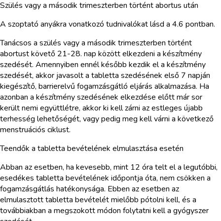
Szülés vagy a második trimeszterben történt abortus után
A szoptató anyákra vonatkozó tudnivalókat lásd a 4.6 pontban.
Tanácsos a szülés vagy a második trimeszterben történt
abortust követő 21-28. nap között elkezdeni a készítmény
szedését. Amennyiben ennél később kezdik el a készítmény
szedését, akkor javasolt a tabletta szedésének első 7 napján
kiegészítő, barrierelvű fogamzásgátló eljárás alkalmazása. Ha
azonban a készítmény szedésének elkezdése előtt már sor
került nemi együttlétre, akkor ki kell zárni az estleges újabb
terhesség lehetőségét, vagy pedig meg kell várni a következő
menstruációs ciklust.
Teendők a tabletta bevételének elmulasztása esetén
Abban az esetben, ha kevesebb, mint 12 óra telt el a legutóbbi,
esedékes tabletta bevételének időpontja óta, nem csökken a
fogamzásgátlás hatékonysága. Ebben az esetben az
elmulasztott tabletta bevételét mielőbb pótolni kell, és a
továbbiakban a megszokott módon folytatni kell a gyógyszer