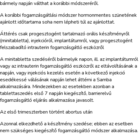
bármely napján válthat a korábbi módszeréről.
A korábbi fogamzásgátlási módszer hormonmentes szünetének
ajánlott időtartama soha nem lépheti túl az ajánlottat.
Áttérés csak progesztogént tartalmazó orális készítményről
(minitabletta), injekcióról, implantátumról, vagy progesztogént
felszabadító intrauterin fogamzásgátló eszközről
A minitabletta szedéséről bármelyik napon, ill. az implantátumról
vagy az intrauterin fogamzásgátló eszközről az eltávolításának a
napján, vagy injekciós kezelés esetén a következő injekció
esedékessé válásának napján lehet áttérni a Samba
alkalmazására. Mindezekben az esetekben azonban a
tablettaszedés első 7 napján kiegészítő, barrierelvű
fogamzásgátló eljárás alkalmazása javasolt.
Az első trimeszterben történt abortus után
Azonnal elkezdhető a készítmény szedése; ebben az esetben
nem szükséges kiegészítő fogamzásgátló módszer alkalmazása.