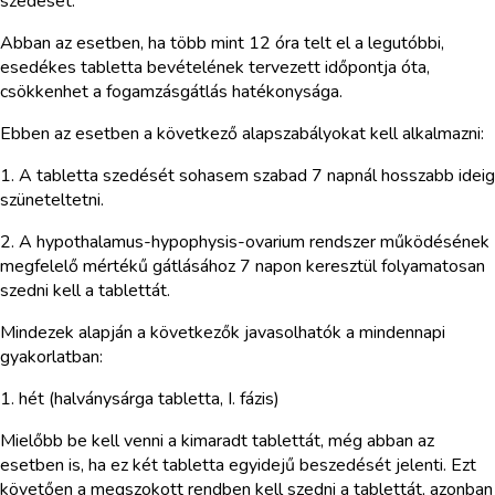
szedését.
Abban az esetben, ha több mint 12 óra telt el a legutóbbi,
esedékes tabletta bevételének tervezett időpontja óta,
csökkenhet a fogamzásgátlás hatékonysága.
Ebben az esetben a következő alapszabályokat kell alkalmazni:
1. A tabletta szedését sohasem szabad 7 napnál hosszabb ideig
szüneteltetni.
2. A hypothalamus-hypophysis-ovarium rendszer működésének
megfelelő mértékű gátlásához 7 napon keresztül folyamatosan
szedni kell a tablettát.
Mindezek alapján a következők javasolhatók a mindennapi
gyakorlatban:
1. hét (halványsárga tabletta, I. fázis)
Mielőbb be kell venni a kimaradt tablettát, még abban az
esetben is, ha ez két tabletta egyidejű beszedését jelenti. Ezt
követően a megszokott rendben kell szedni a tablettát, azonban