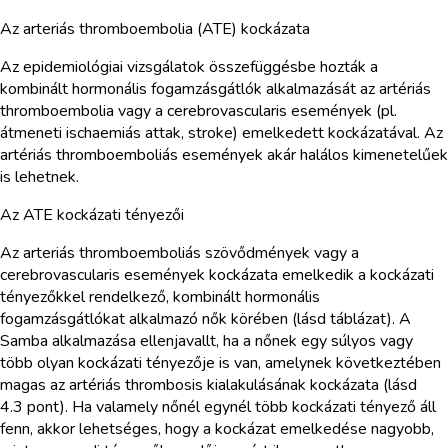
Az arteriás thromboembolia (ATE) kockázata
Az epidemiológiai vizsgálatok összefüggésbe hozták a
kombinált hormonális fogamzásgátlók alkalmazását az artériás
thromboembolia vagy a cerebrovascularis események (pl.
átmeneti ischaemiás attak, stroke) emelkedett kockázatával. Az
artériás thromboemboliás események akár halálos kimenetelűek
is lehetnek.
Az ATE kockázati tényezői
Az arteriás thromboemboliás szövődmények vagy a
cerebrovascularis események kockázata emelkedik a kockázati
tényezőkkel rendelkező, kombinált hormonális
fogamzásgátlókat alkalmazó nők körében (lásd táblázat). A
Samba alkalmazása ellenjavallt, ha a nőnek egy súlyos vagy
több olyan kockázati tényezője is van, amelynek következtében
magas az artériás thrombosis kialakulásának kockázata (lásd
4.3 pont). Ha valamely nőnél egynél több kockázati tényező áll
fenn, akkor lehetséges, hogy a kockázat emelkedése nagyobb,