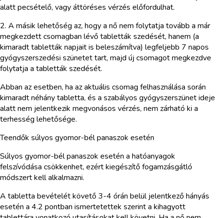
alatt pecsételő, vagy áttöréses vérzés előfordulhat.
2. A másik lehetőség az, hogy a nő nem folytatja tovább a már
megkezdett csomagban lévő tabletták szedését, hanem (a
kimaradt tabletták napjait is beleszámítva) legfeljebb 7 napos
gyógyszerszedési szünetet tart, majd új csomagot megkezdve
folytatja a tabletták szedését.
Abban az esetben, ha az aktuális csomag felhasználása során
kimaradt néhány tabletta, és a szabályos gyógyszerszünet ideje
alatt nem jelentkezik megvonásos vérzés, nem zárható ki a
terhesség lehetősége.
Teendők súlyos gyomor-bél panaszok esetén
Súlyos gyomor-bél panaszok esetén a hatóanyagok
felszívódása csökkenhet, ezért kiegészítő fogamzásgátló
módszert kell alkalmazni.
A tabletta bevételét követő 3-4 órán belül jelentkező hányás
esetén a 4.2 pontban ismertetettek szerint a kihagyott
tablettára vonatkozó utasításokat kell követni. Ha a nő nem