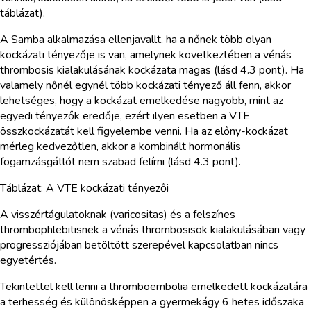
táblázat).
A Samba alkalmazása ellenjavallt, ha a nőnek több olyan
kockázati tényezője is van, amelynek következtében a vénás
thrombosis kialakulásának kockázata magas (lásd 4.3 pont). Ha
valamely nőnél egynél több kockázati tényező áll fenn, akkor
lehetséges, hogy a kockázat emelkedése nagyobb, mint az
egyedi tényezők eredője, ezért ilyen esetben a VTE
összkockázatát kell figyelembe venni. Ha az előny-kockázat
mérleg kedvezőtlen, akkor a kombinált hormonális
fogamzásgátlót nem szabad felírni (lásd 4.3 pont).
Táblázat: A VTE kockázati tényezői
A visszértágulatoknak (varicositas) és a felszínes
thrombophlebitisnek a vénás thrombosisok kialakulásában vagy
progressziójában betöltött szerepével kapcsolatban nincs
egyetértés.
Tekintettel kell lenni a thromboembolia emelkedett kockázatára
a terhesség és különösképpen a gyermekágy 6 hetes időszaka