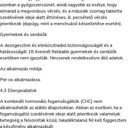
azonban a gyógyszerszünet, annál nagyobb az esélye, hogy
elmarad a megvonásos vérzés, és a második csomag tabletta
szedésének ideje alatt áttöréses, ill. pecsételő vérzés
jelentkezik (éppúgy, mint a menstruáció késleltetése esetén).
Gyermekek és serdülők
A dezogesztrel és etinilösztradiol biztonságosságát és a
hatásosságát 18 évesnél fiatalabb gyermekek és serdülők
esetében nem igazolták. Nincsenek rendelkezésre álló adatok.
Az alkalmazás módja
Per os alkalmazásra.
4.3 Ellenjavallatok
A kombinált hormonális fogamzásgátlók (CHC) nem
alkalmazhatók az alábbi állapotokban. Abban az esetben, ha a
fogamzásgátló szedésének ideje alatt jelentkezik valamelyik
betegség a felsoroltak közül, haladéktalanul fel kell függeszteni
a készítmény alkalmazását: