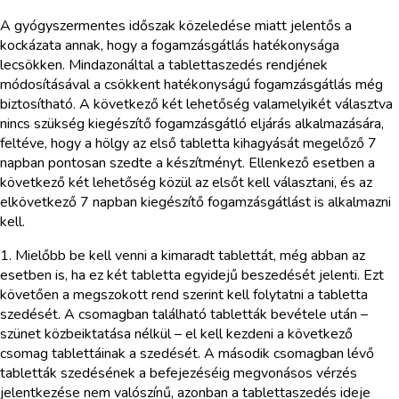
A gyógyszermentes időszak közeledése miatt jelentős a
kockázata annak, hogy a fogamzásgátlás hatékonysága
lecsökken. Mindazonáltal a tablettaszedés rendjének
módosításával a csökkent hatékonyságú fogamzásgátlás még
biztosítható. A következő két lehetőség valamelyikét választva
nincs szükség kiegészítő fogamzásgátló eljárás alkalmazására,
feltéve, hogy a hölgy az első tabletta kihagyását megelőző 7
napban pontosan szedte a készítményt. Ellenkező esetben a
következő két lehetőség közül az elsőt kell választani, és az
elkövetkező 7 napban kiegészítő fogamzásgátlást is alkalmazni
kell.
1. Mielőbb be kell venni a kimaradt tablettát, még abban az
esetben is, ha ez két tabletta egyidejű beszedését jelenti. Ezt
követően a megszokott rend szerint kell folytatni a tabletta
szedését. A csomagban található tabletták bevétele után –
szünet közbeiktatása nélkül – el kell kezdeni a következő
csomag tablettáinak a szedését. A második csomagban lévő
tabletták szedésének a befejezéséig megvonásos vérzés
jelentkezése nem valószínű, azonban a tablettaszedés ideje