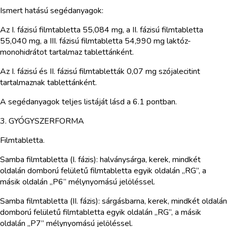
Ismert hatású segédanyagok:
Az I. fázisú filmtabletta 55,084 mg, a II. fázisú filmtabletta
55,040 mg, a III. fázisú filmtabletta 54,990 mg laktóz-
monohidrátot tartalmaz tablettánként.
Az I. fázisú és II. fázisú filmtabletták 0,07 mg szójalecitint
tartalmaznak tablettánként.
A segédanyagok teljes listáját lásd a 6.1 pontban.
3. GYÓGYSZERFORMA
Filmtabletta.
Samba filmtabletta (I. fázis): halványsárga, kerek, mindkét
oldalán domború felületű filmtabletta egyik oldalán „RG”, a
másik oldalán „P6” mélynyomású jelöléssel.
Samba filmtabletta (II. fázis): sárgásbarna, kerek, mindkét oldalán
domború felületű filmtabletta egyik oldalán „RG”, a másik
oldalán „P7” mélynyomású jelöléssel.