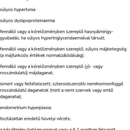
súlyos hypertonia
súlyos dyslipoproteinaemia
fennálló vagy a kórelőzményben szereplő hasnyálmirigy-
gyulladás, ha súlyos hypertriglyceridaemiával társult;
fennálló vagy a kórelőzményben szereplő, súlyos májbetegség
(a májfunkciós értékek normalizálódásáig);
fennálló vagy a kórelőzményben szereplő (jó- vagy
rosszindulatú) májdaganat;
ismert vagy feltételezett, szteroidszenzitív nemihormonfüggő
rosszindulatú daganatok (mint a nemi szervek vagy emlő
daganatai);
endometrium hyperplasia;
tisztázatlan eredetű hüvelyi vérzés;
a készítmény hatóanyagaival vagy a 6.1 pontban felsorolt