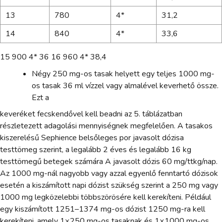
13
780
4*
31,2
14
840
4*
33,6
15 900 4* 36 16 960 4* 38,4
Négy 250 mg-os tasak helyett egy teljes 1000 mg-
os tasak 36 ml vízzel vagy almalével keverhető össze.
Ezt a
keveréket fecskendővel kell beadni az 5. táblázatban
részletezett adagolási mennyiségnek megfelelően. A tasakos
kiszerelésű Sephience belsőleges por javasolt dózisa
testtömeg szerint, a legalább 2 éves és legalább 16 kg
testtömegű betegek számára A javasolt dózis 60 mg/ttkg/nap.
Az 1000 mg-nál nagyobb vagy azzal egyenlő fenntartó dózisok
esetén a kiszámított napi dózist szükség szerint a 250 mg vagy
1000 mg legközelebbi többszörösére kell kerekíteni. Például
egy kiszámított 1251–1374 mg-os dózist 1250 mg-ra kell
kerekíteni, amely 1×250 mg-os tasaknak és 1×1000 mg-os