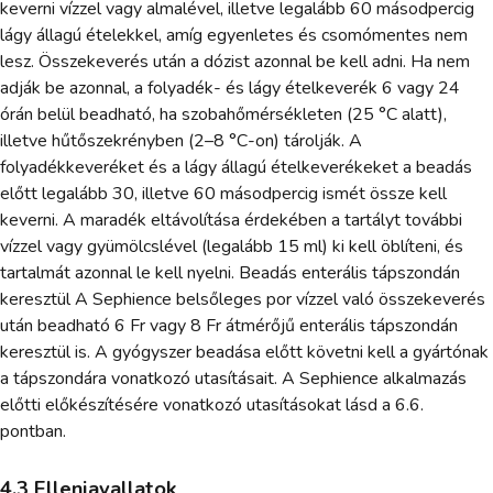
keverni vízzel vagy almalével, illetve legalább 60 másodpercig
lágy állagú ételekkel, amíg egyenletes és csomómentes nem
lesz. Összekeverés után a dózist azonnal be kell adni. Ha nem
adják be azonnal, a folyadék- és lágy ételkeverék 6 vagy 24
órán belül beadható, ha szobahőmérsékleten (25 °C alatt),
illetve hűtőszekrényben (2–8 °C-on) tárolják. A
folyadékkeveréket és a lágy állagú ételkeverékeket a beadás
előtt legalább 30, illetve 60 másodpercig ismét össze kell
keverni. A maradék eltávolítása érdekében a tartályt további
vízzel vagy gyümölcslével (legalább 15 ml) ki kell öblíteni, és
tartalmát azonnal le kell nyelni. Beadás enterális tápszondán
keresztül A Sephience belsőleges por vízzel való összekeverés
után beadható 6 Fr vagy 8 Fr átmérőjű enterális tápszondán
keresztül is. A gyógyszer beadása előtt követni kell a gyártónak
a tápszondára vonatkozó utasításait. A Sephience alkalmazás
előtti előkészítésére vonatkozó utasításokat lásd a 6.6.
pontban.
4.3 Ellenjavallatok