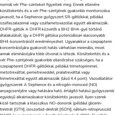
normál vér Phe-szinteket figyeltek meg. Ennek ellenére
körültekintés és a vér Phe-szintjének gyakoribb monitorozása
javasolt, ha a Sephience gyógyszert SR-gátlókkal, például
szulfaszalazinnal vagy szulfametoxazollal együtt alkalmazzák.
DHFR-gátlók A DHFR közvetíti a BH2 BH4-gyé történő
átalakulását, így a DHFR gátlása potenciálisan alacsonyabb
BH4-koncentrációt eredményezhet. Ugyanakkor a szepiapterin
koncentrációjára gyakorolt hatás várhatóan minimális, mivel
annak eliminációjára több útvonal is létezik. Körültekintés és a
vér Phe-szintjének gyakoribb ellenőrzése szükséges, ha a
szepiapterint DHFR-gátlókkal, például trimetoprimmel,
metotrexáttal, pemetrexeddel, pralatrexáttal vagy
trimetrexáttal együtt alkalmazzák (lásd 4.4 pont). Vazodilatátor
gyógyszerek A Sephience és a nitrogén-monoxid (NO)
anyagcseréjére vagy hatására ható, értágító hatású gyógyszerek
egyidejű alkalmazásakor körültekintés javasolt. Ilyen szerek
közé tartoznak a klasszikus NO-donorok (például glicerin-
trinitrát [GTN], izoszorbid-dinitrát [ISDN], nátrium-nitroprusszid