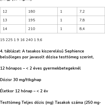
12
180
1
7,2
13
195
1
7,8
14
210
1
8,4
15 225 1 9 16 240 1 9,6
4. táblázat: A tasakos kiszerelésű Sephience
belsőleges por javasolt dózisa testtömeg szerint,
12 hónapos – < 2 éves gyermekbetegeknél
Dózisr 30 mg/ttkg/nap
Életkor 12 hónap – < 2 év
Testtömeg Teljes dózis (mg) Tasakok száma (250 mg-