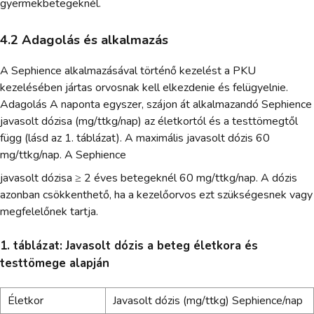
gyermekbetegeknél.
4.2 Adagolás és alkalmazás
A Sephience alkalmazásával történő kezelést a PKU
kezelésében jártas orvosnak kell elkezdenie és felügyelnie.
Adagolás A naponta egyszer, szájon át alkalmazandó Sephience
javasolt dózisa (mg/ttkg/nap) az életkortól és a testtömegtől
függ (lásd az 1. táblázat). A maximális javasolt dózis 60
mg/ttkg/nap. A Sephience
javasolt dózisa ≥ 2 éves betegeknél 60 mg/ttkg/nap. A dózis
azonban csökkenthető, ha a kezelőorvos ezt szükségesnek vagy
megfelelőnek tartja.
1. táblázat: Javasolt dózis a beteg életkora és
testtömege alapján
Életkor
Javasolt dózis (mg/ttkg) Sephience/nap