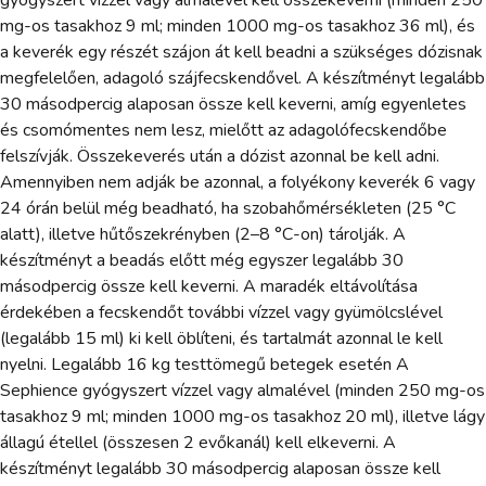
mg-os tasakhoz 9 ml; minden 1000 mg-os tasakhoz 36 ml), és
a keverék egy részét szájon át kell beadni a szükséges dózisnak
megfelelően, adagoló szájfecskendővel. A készítményt legalább
30 másodpercig alaposan össze kell keverni, amíg egyenletes
és csomómentes nem lesz, mielőtt az adagolófecskendőbe
felszívják. Összekeverés után a dózist azonnal be kell adni.
Amennyiben nem adják be azonnal, a folyékony keverék 6 vagy
24 órán belül még beadható, ha szobahőmérsékleten (25 °C
alatt), illetve hűtőszekrényben (2–8 °C-on) tárolják. A
készítményt a beadás előtt még egyszer legalább 30
másodpercig össze kell keverni. A maradék eltávolítása
érdekében a fecskendőt további vízzel vagy gyümölcslével
(legalább 15 ml) ki kell öblíteni, és tartalmát azonnal le kell
nyelni. Legalább 16 kg testtömegű betegek esetén A
Sephience gyógyszert vízzel vagy almalével (minden 250 mg-os
tasakhoz 9 ml; minden 1000 mg-os tasakhoz 20 ml), illetve lágy
állagú étellel (összesen 2 evőkanál) kell elkeverni. A
készítményt legalább 30 másodpercig alaposan össze kell