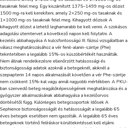
tasaknak felel meg. Egy kiszámított 1375–1499 mg-os dózist
1500 mg-ra kell kerekíteni, amely 2×250 mg-os tasaknak és
1×1000 mg-os tasaknak felel meg. Kihagyott dózisok A
kihagyott dózist a lehető leghamarabb be kell venni. A szokásos
adagolási ütemtervet a következő napon kell folytatni. A
kezelés abbahagyása A kulcsfontosságú III. fázisú vizsgálatban a
válasz meghatározásához a vér fenil-alanin-szintje (Phe)
tekintetében a legalább 15%-os küszöbértékét használták.
Nem állnak rendelkezésre ellenőrzött hatásossági és
biztonságossági adatok azoknál a betegeknél, akiknél a
szepiapterin 14 napos alkalmazását követően a vér Phe-szintje
nem csökkent 15%-kal vagy annál nagyobb mértékben. A PKU-
ban szenvedő beteg reagálóképességének meghatározása és a
gyógyszer alkalmazásának abbahagyása a kezelőorvos
döntésétől függ. Különleges betegcsoportok Idősek A
Sephience biztonságosságát és hatásosságát a legalább 65
éves betegek esetében nem igazolták. A legalább 65 éves
betegeknek történő felíráskor körültekintéssel kell eljárni.