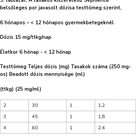
3. táblázat: A tasakos kiszerelésű Sephience
belsőleges por javasolt dózisa testtömeg szerint,
6 hónapos – < 12 hónapos gyermekbetegeknél
Dózis 15 mg/ttkg/nap
Életkor 6 hónap - < 12 hónap
Testtömeg Teljes dózis (mg) Tasakok száma (250 mg-
os) Beadott dózis mennyisége (ml)
(ttkg) (25 mg/ml)
2
30
1
1,2
3
45
1
1,8
4
60
1
2,4