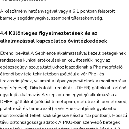
A készítmény hatóanyagával vagy a 6.1 pontban felsorolt
bármely segédanyagával szembeni túlérzékenység.
4.4 Különleges figyelmeztetések és az
alkalmazással kapcsolatos óvintézkedések
Étrendi bevitel A Sephience alkalmazásával kezelt betegeknek
rendszeres klinikai értékeléseken kell átesniük, hogy az
egészségügyi szolgáltatójukhoz igazodjanak a Phe megfelelő
étrendi bevitele tekintetében (például a vér Phe- és
tirozinszintjének, valamint a tápanyagbevitelnek a monitorozása
segítségével). Dihidrofolát-reduktáz- (DHFR) gátlókkal történő
egyidejű alkalmazás A szepiapterin egyidejű alkalmazása a
DHFR-gátlókkal (például trimetoprim, metotrexát, pemetrexed,
pralatrexát és trimetrexát) a vér Phe-szintjének gyakoribb
monitorozását teheti szükségessé (lásd a 4.5 pontban). Hosszú
távú biztonságossági adatok A PKU-ban szenvedő betegek