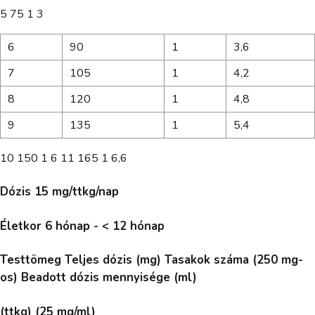
5 75 1 3
6
90
1
3,6
7
105
1
4,2
8
120
1
4,8
9
135
1
5,4
10 150 1 6 11 165 1 6,6
Dózis 15 mg/ttkg/nap
Életkor 6 hónap - < 12 hónap
Testtömeg Teljes dózis (mg) Tasakok száma (250 mg-
os) Beadott dózis mennyisége (ml)
(ttkg) (25 mg/ml)