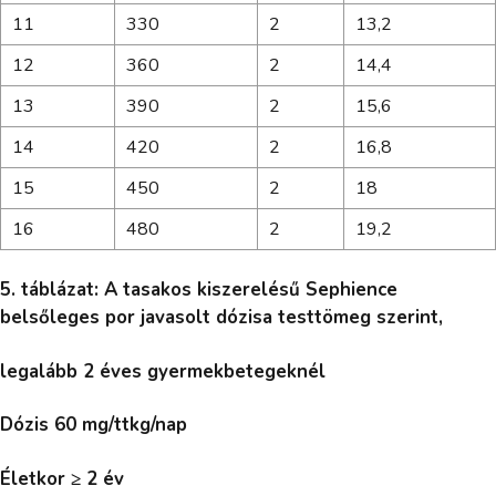
11
330
2
13,2
12
360
2
14,4
13
390
2
15,6
14
420
2
16,8
15
450
2
18
16
480
2
19,2
5. táblázat: A tasakos kiszerelésű Sephience
belsőleges por javasolt dózisa testtömeg szerint,
legalább 2 éves gyermekbetegeknél
Dózis 60 mg/ttkg/nap
Életkor ≥ 2 év