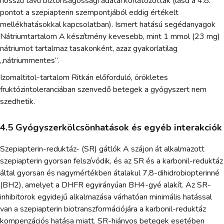
hosszú távú biztonságossági adatai korlátozottak (lásd a 4.8.
pontot a szepiapterin szempontjából eddig értékelt
mellékhatásokkal kapcsolatban). Ismert hatású segédanyagok
Nátriumtartalom A készítmény kevesebb, mint 1 mmol (23 mg)
nátriumot tartalmaz tasakonként, azaz gyakorlatilag
„nátriummentes”.
Izomaltitol-tartalom Ritkán előforduló, örökletes
fruktózintoleranciában szenvedő betegek a gyógyszert nem
szedhetik.
4.5 Gyógyszerkölcsönhatások és egyéb interakciók
Szepiapterin-reduktáz- (SR) gátlók A szájon át alkalmazott
szepiapterin gyorsan felszívódik, és az SR és a karbonil-reduktáz
által gyorsan és nagymértékben átalakul 7,8-dihidrobiopterinné
(BH2), amelyet a DHFR egyirányúan BH4-gyé alakít. Az SR-
inhibitorok egyidejű alkalmazása várhatóan minimális hatással
van a szepiapterin biotranszformációjára a karbonil-reduktáz
kompenzációs hatása miatt. SR-hiányos betegek esetében