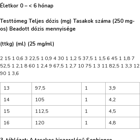
Életkor 0 – < 6 hónap
Testtömeg Teljes dózis (mg) Tasakok száma (250 mg-
os) Beadott dózis mennyisége
(ttkg) (ml) (25 mg/ml)
2 15 1 0,6 3 22,5 1 0,9 4 30 1 1,2 5 37,5 1 1,5 6 45 1 1,8 7
52,5 1 2,1 8 60 1 2,4 9 67,5 1 2,7 10 75 1 3 11 82,5 1 3,3 12
90 1 3,6
13
97,5
1
3,9
14
105
1
4,2
15
112,5
1
4,5
16
120
1
4,8