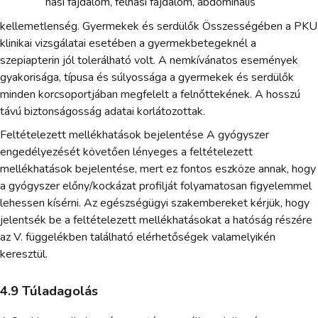
hasi fájdalom, felhasi fájdalom, abdominalis
kellemetlenség. Gyermekek és serdülők Összességében a PKU
klinikai vizsgálatai esetében a gyermekbetegeknél a
szepiapterin jól tolerálható volt. A nemkívánatos események
gyakorisága, típusa és súlyossága a gyermekek és serdülők
minden korcsoportjában megfelelt a felnőttekének. A hosszú
távú biztonságosság adatai korlátozottak.
Feltételezett mellékhatások bejelentése A gyógyszer
engedélyezését követően lényeges a feltételezett
mellékhatások bejelentése, mert ez fontos eszköze annak, hogy
a gyógyszer előny/kockázat profilját folyamatosan figyelemmel
lehessen kísérni. Az egészségügyi szakembereket kérjük, hogy
jelentsék be a feltételezett mellékhatásokat a hatóság részére
az V. függelékben található elérhetőségek valamelyikén
keresztül.
4.9 Túladagolás