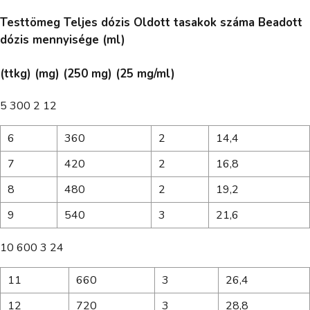
Testtömeg Teljes dózis Oldott tasakok száma Beadott
dózis mennyisége (ml)
(ttkg) (mg) (250 mg) (25 mg/ml)
5 300 2 12
6
360
2
14,4
7
420
2
16,8
8
480
2
19,2
9
540
3
21,6
10 600 3 24
11
660
3
26,4
12
720
3
28,8