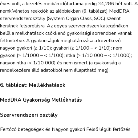
éves volt, a kezelés medián időtartama pedig 34,286 hét volt. A
nemkívánatos reakciók az alábbiakban (6. táblázat) MedDRA
szervrendszerosztály (System Organ Class, SOC) szerint
kerülnek felsorolásra. Az egyes szervrendszeri kategóriákon
belül a mellkhatások csökkenő gyakorisági sorrendben vannak
feltüntetve. A gyakoriságok meghatározása a következő:
nagyon gyakori (≥ 1/10); gyakori (≥ 1/100 – < 1/10); nem
gyakori (≥ 1/1000 – < 1/100); ritka (≥ 1/10 000 – < 1/1000);
nagyon ritka (< 1/10 000) és nem ismert (a gyakoriság a
rendelkezésre álló adatokból nem állapítható meg).
6. táblázat: Mellékhatások
MedDRA Gyakoriság Mellékhatás
Szervrendszeri osztály
Fertőző betegségek és Nagyon gyakori Felső légúti fertőzés