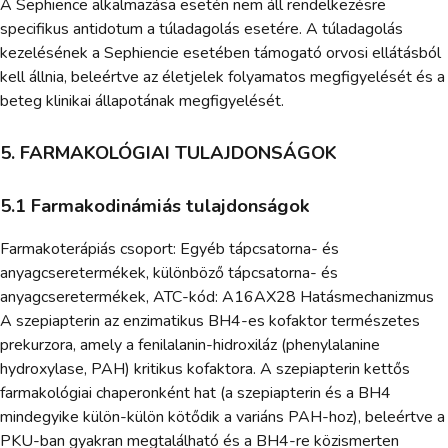
A Sephience alkalmazása esetén nem áll rendelkezésre
specifikus antidotum a túladagolás esetére. A túladagolás
kezelésének a Sephiencie esetében támogató orvosi ellátásból
kell állnia, beleértve az életjelek folyamatos megfigyelését és a
beteg klinikai állapotának megfigyelését.
5. FARMAKOLÓGIAI TULAJDONSÁGOK
5.1 Farmakodinámiás tulajdonságok
Farmakoterápiás csoport: Egyéb tápcsatorna- és
anyagcseretermékek, különböző tápcsatorna- és
anyagcseretermékek, ATC-kód: A16AX28 Hatásmechanizmus
A szepiapterin az enzimatikus BH4-es kofaktor természetes
prekurzora, amely a fenilalanin-hidroxiláz (phenylalanine
hydroxylase, PAH) kritikus kofaktora. A szepiapterin kettős
farmakológiai chaperonként hat (a szepiapterin és a BH4
mindegyike külön-külön kötődik a variáns PAH-hoz), beleértve a
PKU-ban gyakran megtalálható és a BH4-re közismerten