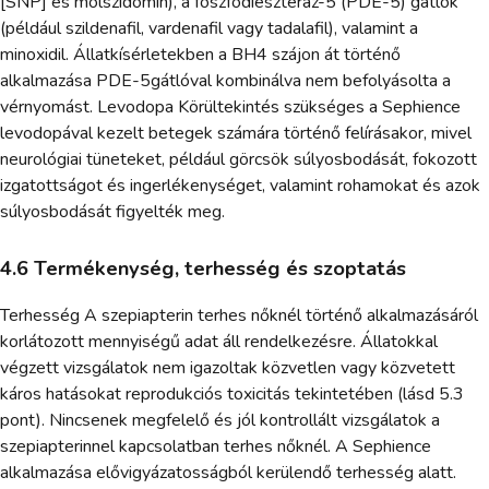
[SNP] és molszidomin), a foszfodiészteráz-5 (PDE-5) gátlók
(például szildenafil, vardenafil vagy tadalafil), valamint a
minoxidil. Állatkísérletekben a BH4 szájon át történő
alkalmazása PDE-5gátlóval kombinálva nem befolyásolta a
vérnyomást. Levodopa Körültekintés szükséges a Sephience
levodopával kezelt betegek számára történő felírásakor, mivel
neurológiai tüneteket, például görcsök súlyosbodását, fokozott
izgatottságot és ingerlékenységet, valamint rohamokat és azok
súlyosbodását figyelték meg.
4.6 Termékenység, terhesség és szoptatás
Terhesség A szepiapterin terhes nőknél történő alkalmazásáról
korlátozott mennyiségű adat áll rendelkezésre. Állatokkal
végzett vizsgálatok nem igazoltak közvetlen vagy közvetett
káros hatásokat reprodukciós toxicitás tekintetében (lásd 5.3
pont). Nincsenek megfelelő és jól kontrollált vizsgálatok a
szepiapterinnel kapcsolatban terhes nőknél. A Sephience
alkalmazása elővigyázatosságból kerülendő terhesség alatt.