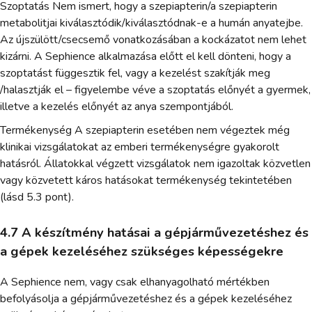
Szoptatás Nem ismert, hogy a szepiapterin/a szepiapterin
metabolitjai kiválasztódik/kiválasztódnak-e a humán anyatejbe.
Az újszülött/csecsemő vonatkozásában a kockázatot nem lehet
kizárni. A Sephience alkalmazása előtt el kell dönteni, hogy a
szoptatást függesztik fel, vagy a kezelést szakítják meg
/halasztják el – figyelembe véve a szoptatás előnyét a gyermek,
illetve a kezelés előnyét az anya szempontjából.
Termékenység A szepiapterin esetében nem végeztek még
klinikai vizsgálatokat az emberi termékenységre gyakorolt
hatásról. Állatokkal végzett vizsgálatok nem igazoltak közvetlen
vagy közvetett káros hatásokat termékenység tekintetében
(lásd 5.3 pont).
4.7 A készítmény hatásai a gépjárművezetéshez és
a gépek kezeléséhez szükséges képességekre
A Sephience nem, vagy csak elhanyagolható mértékben
befolyásolja a gépjárművezetéshez és a gépek kezeléséhez