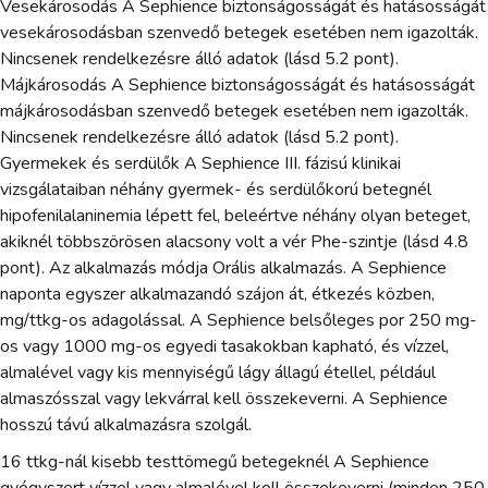
Vesekárosodás A Sephience biztonságosságát és hatásosságát
vesekárosodásban szenvedő betegek esetében nem igazolták.
Nincsenek rendelkezésre álló adatok (lásd 5.2 pont).
Májkárosodás A Sephience biztonságosságát és hatásosságát
májkárosodásban szenvedő betegek esetében nem igazolták.
Nincsenek rendelkezésre álló adatok (lásd 5.2 pont).
Gyermekek és serdülők A Sephience III. fázisú klinikai
vizsgálataiban néhány gyermek- és serdülőkorú betegnél
hipofenilalaninemia lépett fel, beleértve néhány olyan beteget,
akiknél többszörösen alacsony volt a vér Phe-szintje (lásd 4.8
pont). Az alkalmazás módja Orális alkalmazás. A Sephience
naponta egyszer alkalmazandó szájon át, étkezés közben,
mg/ttkg-os adagolással. A Sephience belsőleges por 250 mg-
os vagy 1000 mg-os egyedi tasakokban kapható, és vízzel,
almalével vagy kis mennyiségű lágy állagú étellel, például
almaszósszal vagy lekvárral kell összekeverni. A Sephience
hosszú távú alkalmazásra szolgál.
16 ttkg-nál kisebb testtömegű betegeknél A Sephience
gyógyszert vízzel vagy almalével kell összekeverni (minden 250