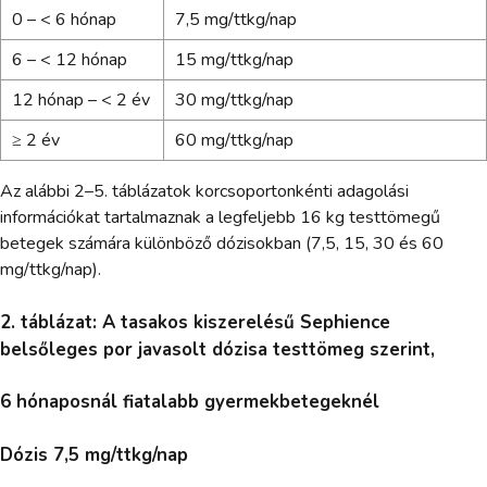
0 – < 6 hónap
7,5 mg/ttkg/nap
6 – < 12 hónap
15 mg/ttkg/nap
12 hónap – < 2 év
30 mg/ttkg/nap
≥ 2 év
60 mg/ttkg/nap
Az alábbi 2–5. táblázatok korcsoportonkénti adagolási
információkat tartalmaznak a legfeljebb 16 kg testtömegű
betegek számára különböző dózisokban (7,5, 15, 30 és 60
mg/ttkg/nap).
2. táblázat: A tasakos kiszerelésű Sephience
belsőleges por javasolt dózisa testtömeg szerint,
6 hónaposnál fiatalabb gyermekbetegeknél
Dózis 7,5 mg/ttkg/nap