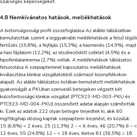
szükséges képességeket.
4.8 Nemkívánatos hatások, mellékhatások
A biztonságossági profil összefoglalása Az alábbi táblázatban
bemutatottak szerint a leggyakrabb mellékhatások a felső légúti
fertőzés (19,8%), a fejfájás (15,3%), a hasmenés (14,9%), majd
a hasi fájdalom (12,2%), az elszíneződött széklet (4,5%) és a
hipofenilalaninemia (2,7%) voltak. A mellékhatások táblázatos
felsorolása A szepiapterinnel kapcsolatos mellékhatások
kiválasztása klinikai vizsgálatokból származó bizonyítékokon
alapult. Az alábbi táblázatos listában bemutatott mellékhatások
gyakoriságát a PKUban szenvedő betegeken végzett két
kulcsfontosságú klinikai vizsgálat (PTC923-MD-003-PKU és
PTC923-MD-004-PKU) összesített adatai alapján számították
ki. Ezek az adatok 222 olyan betegre terjedtek ki, akik 60
mg/ttkg/nap dózisig kaptak szepiapterin-kezelést, és közülük:
15 (6,8%) < 2 éves, 25 (11,3%) 2 – < 6 éves, 46 (20,7%) 6 – <
12 éves, 55 (24,8%) 12 – < 18 éves, illetve 81 (36,5%) ≥ 18