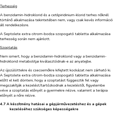
Terhesség
A benzidamin-hidroklorid és a cetilpiridinium-klorid terhes nőknél
történő alkalmazása tekintetében nem, vagy csak kevés információ
áll rendelkezésre.
A Septolete extra citrom-bodza szopogató tabletta alkalmazása
terhesség során nem ajánlott.
Szoptatás
Nem ismert, hogy a benzidamin-hidroklorid vagy a benzidamin-
hidroklorid metabolitjai kiválasztódnak-e az anyatejbe.
Az újszülöttekre és csecsemőkre kifejtett kockázat nem zárható ki.
A Septolete extra citrom-bodza szopogató tabletta alkalmazása
előtt el kell dönteni, hogy a szoptatást függesztik fel vagy
megszakítják a kezelést/tartózkodnak a kezeléstől,
figyelembe
véve a szoptatás előnyét a gyermekre nézve, valamint a terápia
előnyét a nőre nézve
.
4.7 A készítmény hatásai a gépjárművezetéshez és a gépek
kezeléséhez szükséges képességekre