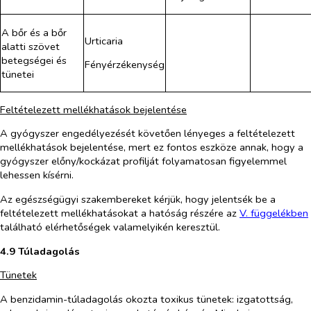
A bőr és a bőr
Urticaria
alatti szövet
betegségei és
Fényérzékenység
tünetei
Feltételezett mellékhatások bejelentése
A gyógyszer engedélyezését követően lényeges a feltételezett
mellékhatások bejelentése, mert ez fontos eszköze annak, hogy a
gyógyszer előny/kockázat profilját folyamatosan figyelemmel
lehessen kísérni.
Az egészségügyi szakembereket kérjük, hogy jelentsék be a
feltételezett mellékhatásokat a hatóság részére az
V. függelékben
található elérhetőségek valamelyikén keresztül.
4.9 Túladagolás
Tünetek
A benzidamin-túladagolás okozta toxikus tünetek: izgatottság,