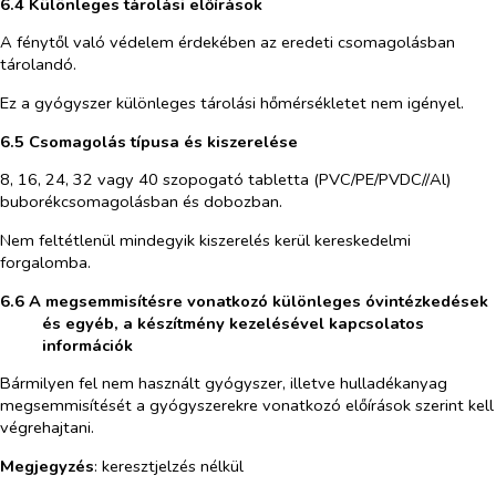
6.4 Különleges tárolási előírások
A fénytől való védelem érdekében az eredeti csomagolásban
tárolandó.
Ez a gyógyszer különleges tárolási hőmérsékletet nem igényel.
6.5 Csomagolás típusa és kiszerelése
8, 16, 24, 32 vagy 40 szopogató tabletta (PVC/PE/PVDC//Al)
buborékcsomagolásban és dobozban.
Nem feltétlenül mindegyik kiszerelés kerül kereskedelmi
forgalomba.
6.6 A megsemmisítésre vonatkozó különleges óvintézkedések
és egyéb, a készítmény kezelésével kapcsolatos
információk
Bármilyen fel nem használt gyógyszer, illetve hulladékanyag
megsemmisítését a gyógyszerekre vonatkozó előírások szerint kell
végrehajtani.
Megjegyzés
: keresztjelzés nélkül