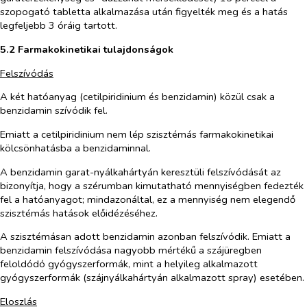
szopogató tabletta alkalmazása után figyelték meg és a hatás
legfeljebb 3 óráig tartott.
5.2 Farmakokinetikai tulajdonságok
Felszívódás
A két hatóanyag (cetilpiridinium és benzidamin) közül csak a
benzidamin szívódik fel.
Emiatt a cetilpiridinium nem lép szisztémás farmakokinetikai
kölcsönhatásba a benzidaminnal.
A benzidamin garat-nyálkahártyán keresztüli felszívódását az
bizonyítja, hogy a szérumban kimutatható mennyiségben fedezték
fel a hatóanyagot; mindazonáltal, ez a mennyiség nem elegendő
szisztémás hatások előidézéséhez.
A szisztémásan adott benzidamin azonban felszívódik. Emiatt a
benzidamin felszívódása nagyobb mértékű a szájüregben
feloldódó gyógyszerformák, mint a helyileg alkalmazott
gyógyszerformák (szájnyálkahártyán alkalmazott spray) esetében.
Eloszlás