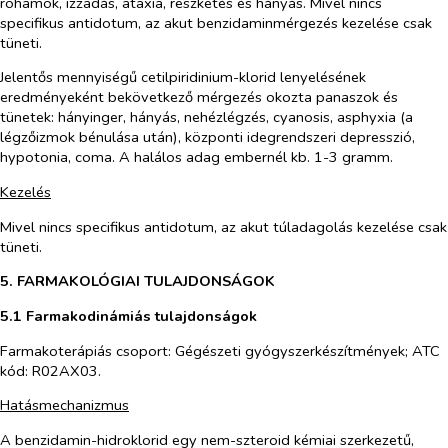
rohamok, izzadás, ataxia, reszketés és hányás. Mivel nincs
specifikus antidotum, az akut benzidaminmérgezés kezelése csak
tüneti.
Jelentős mennyiségű cetilpiridinium-klorid lenyelésének
eredményeként bekövetkező mérgezés okozta panaszok és
tünetek: hányinger, hányás, nehézlégzés, cyanosis, asphyxia (a
légzőizmok bénulása után), központi idegrendszeri depresszió,
hypotonia, coma. A halálos adag embernél kb. 1-3 gramm.
Kezelés
Mivel nincs specifikus antidotum, az akut túladagolás kezelése csak
tüneti.
5. FARMAKOLÓGIAI TULAJDONSÁGOK
5.1 Farmakodinámiás tulajdonságok
Farmakoterápiás csoport: Gégészeti gyógyszerkészítmények; ATC
kód: R02AX03.
Hatásmechanizmus
A benzidamin-hidroklorid egy nem-szteroid kémiai szerkezetű,