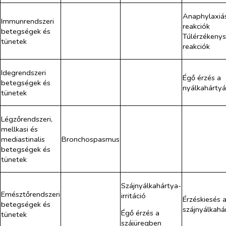
Anaphylaxiá
Immunrendszeri
reakciók
betegségek és
Túlérzékenys
tünetek
reakciók
Idegrendszeri
Égő érzés a
betegségek és
nyálkahárty
tünetek
Légzőrendszeri,
mellkasi és
mediastinalis
Bronchospasmus
betegségek és
tünetek
Szájnyálkahártya-
Emésztőrendszeri
irritáció
Érzéskiesés 
betegségek és
szájnyálkahá
Égő érzés a
tünetek
szájüregben