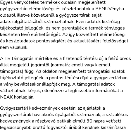
Egyes vényköteles termékek oldalain megjelenített
gyógyszertári elérhetőségi és készletadatok a BENUVény.hu
oldalról, illetve közvetlenül a gyógyszertárak saját
adatszolgáltatásából származhatnak. Ezen adatok kizárólag
tájékoztató jellegűek, és nem garantálják a termék tényleges
készleten lévő elérhetőségét. Az így közvetített elérhetőségi
és készletadatok pontosságáért és aktualitásáért felelősséget
nem vállalunk.
A TB támogatás mértéke és a fizetendő térítési díj a felíró orvos
által megjelölt jogcímtől (normatív, emelt vagy kiemelt
támogatás) függ. Az oldalon megjelenített támogatási adatok
tájékoztató jellegűek; a pontos térítési díjat a gyógyszertárban,
a vény beváltásakor állapítják meg. A támogatási adatok
változhatnak, kérjük, ellenőrizze a legfrissebb információkat a
NEAK honlapján.
Gyógyszertári kedvezmények esetén: az ajánlatok a
gyógyszertárak havi akciós újságaiból származnak, a százalékos
kedvezmények a résztvevő patikák elmúlt 30 napra vetített
legalacsonyabb bruttó fogyasztói árából kerülnek kiszámításra.