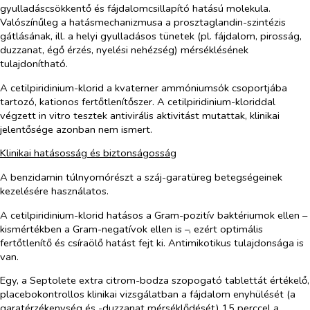
gyulladáscsökkentő és fájdalomcsillapító hatású molekula.
Valószínűleg a hatásmechanizmusa a prosztaglandin-szintézis
gátlásának, ill. a helyi gyulladásos tünetek (pl. fájdalom, pirosság,
duzzanat, égő érzés, nyelési nehézség) mérséklésének
tulajdonítható.
A cetilpiridinium-klorid a kvaterner ammóniumsók csoportjába
tartozó, kationos fertőtlenítőszer. A cetilpiridinium-kloriddal
végzett
in vitro
tesztek antivirális aktivitást mutattak, klinikai
jelentősége azonban nem ismert.
Klinikai hatásosság és biztonságosság
A benzidamin túlnyomórészt a száj-garatüreg betegségeinek
kezelésére használatos.
A cetilpiridinium-klorid hatásos a Gram-pozitív baktériumok ellen –
kismértékben a Gram-negatívok ellen is –, ezért optimális
fertőtlenítő és csíraölő hatást fejt ki. Antimikotikus tulajdonsága is
van.
Egy, a Septolete extra citrom-bodza szopogató tablettát értékelő,
placebokontrollos klinikai vizsgálatban a fájdalom enyhülését (a
garatérzékenység és -duzzanat mérséklődését) 15 perccel a