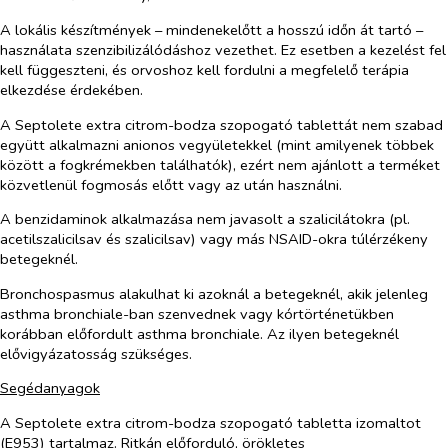
A lokális készítmények – mindenekelőtt a hosszú időn át tartó –
használata szenzibilizálódáshoz vezethet. Ez esetben a kezelést fel
kell függeszteni, és orvoshoz kell fordulni a megfelelő terápia
elkezdése érdekében.
A Septolete extra citrom-bodza szopogató tablettát nem szabad
együtt alkalmazni anionos vegyületekkel (mint amilyenek többek
között a fogkrémekben találhatók), ezért nem ajánlott a terméket
közvetlenül fogmosás előtt vagy az után használni.
A benzidaminok alkalmazása nem javasolt a szalicilátokra (pl.
acetilszalicilsav és szalicilsav) vagy más NSAID-okra túlérzékeny
betegeknél.
Bronchospasmus alakulhat ki azoknál a betegeknél, akik jelenleg
asthma bronchiale-ban szenvednek vagy kórtörténetükben
korábban előfordult asthma bronchiale. Az ilyen betegeknél
elővigyázatosság szükséges.
Segédanyagok
A Septolete extra citrom-bodza szopogató tabletta izomaltot
(E953) tartalmaz. Ritkán előforduló, örökletes