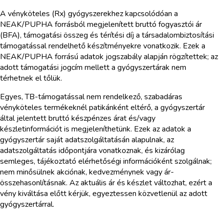
A vényköteles (Rx) gyógyszerekhez kapcsolódóan a
NEAK/PUPHA forrásból megjelenített bruttó fogyasztói ár
(BFA), támogatási összeg és térítési díj a társadalombiztosítási
támogatással rendelhető készítményekre vonatkozik. Ezek a
NEAK/PUPHA forrású adatok jogszabály alapján rögzítettek; az
adott támogatási jogcím mellett a gyógyszertárak nem
térhetnek el tőlük.
Egyes, TB-támogatással nem rendelkező, szabadáras
vényköteles termékeknél patikánként eltérő, a gyógyszertár
által jelentett bruttó készpénzes árat és/vagy
készletinformációt is megjeleníthetünk. Ezek az adatok a
gyógyszertár saját adatszolgáltatásán alapulnak, az
adatszolgáltatás időpontjára vonatkoznak, és kizárólag
semleges, tájékoztató elérhetőségi információként szolgálnak;
nem minősülnek akciónak, kedvezménynek vagy ár-
összehasonlításnak. Az aktuális ár és készlet változhat, ezért a
vény kiváltása előtt kérjük, egyeztessen közvetlenül az adott
gyógyszertárral.