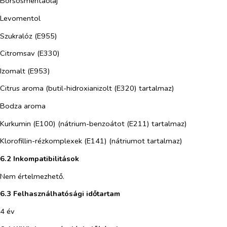
Borsosmentaolaj
Levomentol
Szukralóz (E955)
Citromsav (E330)
Izomalt (E953)
Citrus aroma (butil-hidroxianizolt (E320) tartalmaz)
Bodza aroma
Kurkumin (E100) (nátrium-benzoátot (E211) tartalmaz)
Klorofillin-rézkomplexek (E141) (nátriumot tartalmaz)
6.2 Inkompatibilitások
Nem értelmezhető.
6.3 Felhasználhatósági időtartam
4 év