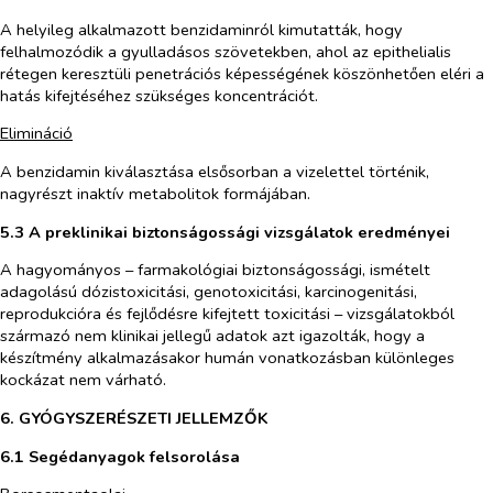
A helyileg alkalmazott benzidaminról kimutatták, hogy
felhalmozódik a gyulladásos szövetekben, ahol az epithelialis
rétegen keresztüli penetrációs képességének köszönhetően eléri a
hatás kifejtéséhez szükséges koncentrációt.
Elimináció
A benzidamin kiválasztása elsősorban a vizelettel történik,
nagyrészt inaktív metabolitok formájában.
5.3 A preklinikai biztonságossági vizsgálatok eredményei
A hagyományos – farmakológiai biztonságossági, ismételt
adagolású dózistoxicitási, genotoxicitási, karcinogenitási,
reprodukcióra és fejlődésre kifejtett toxicitási – vizsgálatokból
származó nem klinikai jellegű adatok azt igazolták, hogy a
készítmény alkalmazásakor humán vonatkozásban különleges
kockázat nem várható.
6. GYÓGYSZERÉSZETI JELLEMZŐK
6.1 Segédanyagok felsorolása