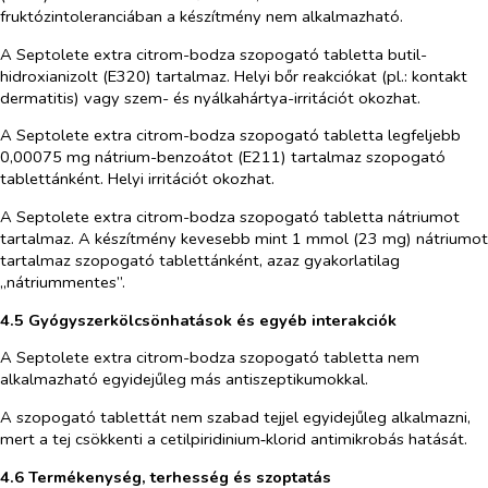
fruktózintoleranciában a készítmény nem alkalmazható.
A Septolete extra citrom-bodza szopogató tabletta butil-
hidroxianizolt (E320) tartalmaz. Helyi bőr reakciókat (pl.: kontakt
dermatitis) vagy szem- és nyálkahártya-irritációt okozhat.
A Septolete extra citrom-bodza szopogató tabletta legfeljebb
0,00075 mg nátrium-benzoátot (E211) tartalmaz szopogató
tablettánként. Helyi irritációt okozhat.
A Septolete extra citrom-bodza szopogató tabletta nátriumot
tartalmaz. A készítmény kevesebb mint 1 mmol (23 mg) nátriumot
tartalmaz szopogató tablettánként, azaz gyakorlatilag
„nátriummentes”.
4.5 Gyógyszerkölcsönhatások és egyéb interakciók
A Septolete extra citrom-bodza szopogató tabletta nem
alkalmazható egyidejűleg más antiszeptikumokkal.
A szopogató tablettát nem szabad tejjel egyidejűleg alkalmazni,
mert a tej csökkenti a cetilpiridinium‑klorid antimikrobás hatását.
4.6 Termékenység, terhesség és szoptatás