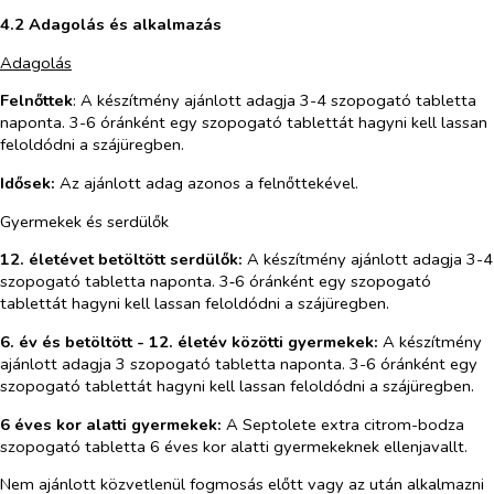
4.2 Adagolás és alkalmazás
Adagolás
Felnőttek
: A készítmény ajánlott adagja 3-4 szopogató tabletta
naponta. 3-6 óránként egy szopogató tablettát hagyni kell lassan
feloldódni a szájüregben.
Idősek:
Az ajánlott adag azonos a felnőttekével.
Gyermekek és serdülők
12. életévet betöltött serdülők:
A készítmény ajánlott adagja 3-4
szopogató tabletta naponta. 3‑6 óránként egy szopogató
tablettát hagyni kell lassan feloldódni a szájüregben.
6. év és betöltött - 12. életév közötti gyermekek:
A készítmény
ajánlott adagja 3 szopogató tabletta naponta. 3-6 óránként egy
szopogató tablettát hagyni kell lassan feloldódni a szájüregben.
6 éves kor alatti gyermekek:
A Septolete extra citrom-bodza
szopogató tabletta 6 éves kor alatti gyermekeknek ellenjavallt.
Nem ajánlott közvetlenül fogmosás előtt vagy az után alkalmazni