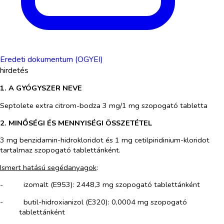
Eredeti dokumentum (OGYEI)
hirdetés
1. A GYÓGYSZER NEVE
Septolete extra citrom-bodza 3 mg/1 mg szopogató tabletta
2. MINŐSÉGI ÉS MENNYISÉGI ÖSSZETÉTEL
3 mg benzidamin-hidrokloridot és 1 mg cetilpiridinium-kloridot
tartalmaz szopogató tablettánként.
Ismert hatású segédanyagok
:
-​
izomalt (E953): 2448,3 mg szopogató tablettánként
-​
butil-hidroxianizol (E320): 0,0004 mg szopogató
tablettánként