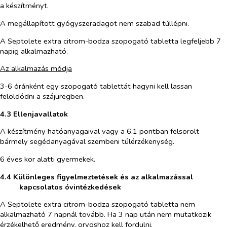
a készítményt.
A megállapított gyógyszeradagot nem szabad túllépni.
A Septolete extra citrom-bodza szopogató tabletta legfeljebb 7
napig alkalmazható.
Az alkalmazás módja
3-6 óránként egy szopogató tablettát hagyni kell lassan
feloldódni a szájüregben.
4.3 Ellenjavallatok
A készítmény hatóanyagaival vagy a 6.1 pontban felsorolt
bármely segédanyagával szembeni túlérzékenység.
6 éves kor alatti gyermekek.
4.4 Különleges figyelmeztetések és az alkalmazással
kapcsolatos óvintézkedések
A Septolete extra citrom-bodza szopogató tabletta nem
alkalmazható 7 napnál tovább. Ha 3 nap után nem mutatkozik
érzékelhető eredmény, orvoshoz kell fordulni.