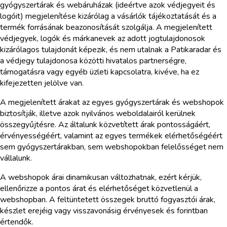
gyógyszertárak és webáruházak (ideértve azok védjegyeit és
logóit) megjelenítése kizárólag a vásárlók tájékoztatását és a
termék forrásának beazonosítását szolgálja. A megjelenített
védjegyek, logók és márkanevek az adott jogtulajdonosok
kizárólagos tulajdonát képezik, és nem utalnak a Patikaradar és
a védjegy tulajdonosa közötti hivatalos partnerségre,
támogatásra vagy egyéb üzleti kapcsolatra, kivéve, ha ez
kifejezetten jelölve van.
A megjelenített árakat az egyes gyógyszertárak és webshopok
biztosítják, illetve azok nyilvános weboldalairól kerülnek
összegyűjtésre. Az általunk közvetített árak pontosságáért,
érvényességéért, valamint az egyes termékek elérhetőségéért
sem gyógyszertárakban, sem webshopokban felelősséget nem
vállalunk.
A webshopok árai dinamikusan változhatnak, ezért kérjük,
ellenőrizze a pontos árat és elérhetőséget közvetlenül a
webshopban. A feltüntetett összegek bruttó fogyasztói árak,
készlet erejéig vagy visszavonásig érvényesek és forintban
értendők.