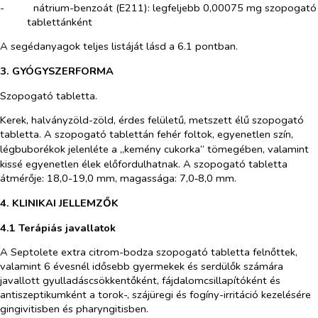
-​
nátrium-benzoát (E211): legfeljebb 0,00075 mg szopogató
tablettánként
A segédanyagok teljes listáját lásd a 6.1 pontban.
3. GYÓGYSZERFORMA
Szopogató tabletta.
Kerek, halványzöld-zöld, érdes felületű, metszett élű szopogató
tabletta. A szopogató tablettán fehér foltok, egyenetlen szín,
légbuborékok jelenléte
a „kemény cukorka” tömegében, valamint
kissé egyenetlen élek előfordulhatnak. A szopogató tabletta
átmérője: 18,0-19,0 mm, magassága: 7,0‑8,0 mm.
4. KLINIKAI JELLEMZŐK
4.1 Terápiás javallatok
A Septolete extra citrom-bodza szopogató tabletta felnőttek,
valamint 6 évesnél idősebb gyermekek és serdülők számára
javallott gyulladáscsökkentőként, fájdalomcsillapítóként és
antiszeptikumként a torok-, szájüregi és fogíny-irritáció kezelésére
gingivitisben és pharyngitisben.