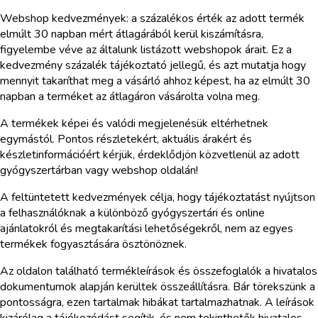
Webshop kedvezmények: a százalékos érték az adott termék
elmúlt 30 napban mért átlagárából kerül kiszámításra,
figyelembe véve az általunk listázott webshopok árait. Ez a
kedvezmény százalék tájékoztató jellegű, és azt mutatja hogy
mennyit takaríthat meg a vásárló ahhoz képest, ha az elmúlt 30
napban a terméket az átlagáron vásárolta volna meg.
A termékek képei és valódi megjelenésük eltérhetnek
egymástól. Pontos részletekért, aktuális árakért és
készletinformációért kérjük, érdeklődjön közvetlenül az adott
gyógyszertárban vagy webshop oldalán!
A feltüntetett kedvezmények célja, hogy tájékoztatást nyújtson
a felhasználóknak a különböző gyógyszertári és online
ajánlatokról és megtakarítási lehetőségekről, nem az egyes
termékek fogyasztására ösztönöznek.
Az oldalon található termékleírások és összefoglalók a hivatalos
dokumentumok alapján kerültek összeállításra. Bár törekszünk a
pontosságra, ezen tartalmak hibákat tartalmazhatnak. A leírások
kizárólag a tájékozódást segítik, és nem tekinthetők hivatalos