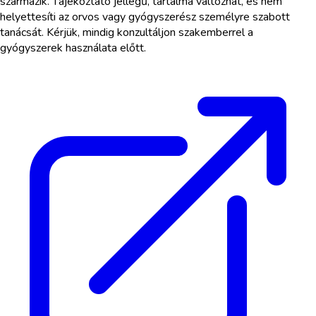
származik. Tájékoztató jellegű, tartalma változhat, és nem
helyettesíti az orvos vagy gyógyszerész személyre szabott
tanácsát. Kérjük, mindig konzultáljon szakemberrel a
gyógyszerek használata előtt.