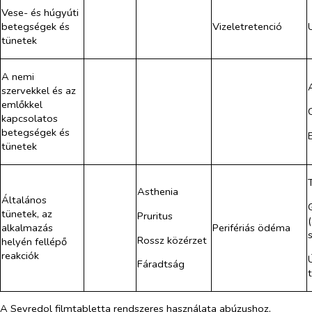
Vese- és húgyúti
betegségek és
Vizeletretenció
tünetek
A nemi
szervekkel és az
emlőkkel
kapcsolatos
betegségek és
tünetek
Asthenia
Általános
tünetek, az
Pruritus
alkalmazás
Perifériás ödéma
Rossz közérzet
helyén fellépő
reakciók
Fáradtság
A Sevredol filmtabletta rendszeres használata abúzushoz,