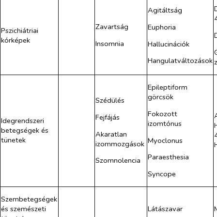
Agitáltság
Zavartság
Euphoria
Pszichiátriai
kórképek
Insomnia
Hallucinációk
Hangulatváltozások
Epileptiform
görcsök
Szédülés
Fokozott
Fejfájás
Idegrendszeri
izomtónus
betegségek és
Akaratlan
tünetek
Myoclonus
izommozgások
Paraesthesia
Szomnolencia
Syncope
Szembetegségek
és szemészeti
Látászavar