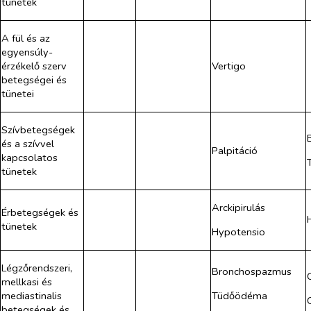
tünetek
A fül és az
egyensúly-
érzékelő szerv
Vertigo
betegségei és
tünetei
Szívbetegségek
és a szívvel
Palpitáció
kapcsolatos
tünetek
Arckipirulás
Érbetegségek és
tünetek
Hypotensio
Légzőrendszeri,
Bronchospazmus
mellkasi és
Tüdőödéma
mediastinalis
betegségek és