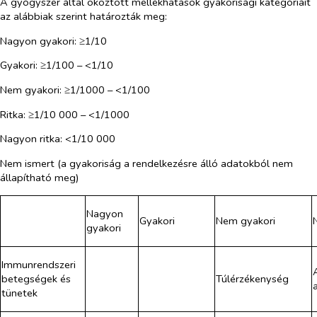
A gyógyszer által okoztott mellékhatások gyakorisági kategóriáit
az alábbiak szerint határozták meg:
Nagyon gyakori: ≥1/10
Gyakori: ≥1/100 – <1/10
Nem gyakori: ≥1/1000 – <1/100
Ritka: ≥1/10 000 – <1/1000
Nagyon ritka: <1/10 000
Nem ismert (a gyakoriság a rendelkezésre álló adatokból nem
állapítható meg)
Nagyon
Gyakori
Nem gyakori
gyakori
Immunrendszeri
betegségek és
Túlérzékenység
tünetek