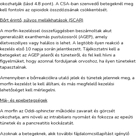
okozhatják (lásd 4.8 pont). A CSA-ban szenvedő betegeknél meg
kell fontolni az opioidok összdózisának csökkentését.
Bőrt érintő, súlyos mellékhatások (SCAR)
A morfin-kezeléssel összefüggésben beszámoltak akut
generalizált exanthemás pustulosisról (AGEP), amely
életveszélyes vagy halálos is lehet. A legtöbb ilyen reakció a
kezelés első 10 napja során jelentkezett. Tájékoztatni kell a
betegeket az AGEP jeleiről és tüneteiről, és fel kell hívni a
figyelmüket, hogy azonnal forduljanak orvoshoz, ha ilyen tüneteket
tapasztalnak.
Amennyiben e bőrreakciókra utaló jelek és tünetek jelennek meg, a
morfin-kezelést le kell állítani, és más megfelelő kezelési
lehetőséget kell mérlegelni.
Máj- és epebetegségek
A morfin az Oddi-sphincter működési zavarait és görcsét
okozhatja, ami növeli az intrabiliaris nyomást és fokozza az epeúti
tünetek és a pancreatitis kockázatát.
Azoknak a betegeknek, akik további fájdalomcsillapítást igénylő