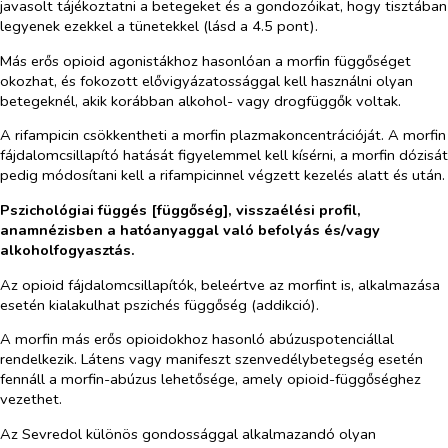
javasolt tájékoztatni a betegeket és a gondozóikat, hogy tisztában
legyenek ezekkel a tünetekkel (lásd a 4.5 pont).
Más erős opioid agonistákhoz hasonlóan a morfin függőséget
okozhat, és fokozott elővigyázatossággal kell használni olyan
betegeknél, akik korábban alkohol- vagy drogfüggők voltak.
A rifampicin csökkentheti a morfin plazmakoncentrációját. A morfin
fájdalomcsillapító hatását figyelemmel kell kísérni, a morfin dózisát
pedig módosítani kell a rifampicinnel végzett kezelés alatt és után.
Pszichológiai függés [függőség], visszaélési profil,
anamnézis
ben a hatóanyaggal való befolyás és/vagy
alkoholfogyasztás.
Az opioid fájdalomcsillapítók, beleértve az morfint is, alkalmazása
esetén kialakulhat pszichés függőség (addikció).
A morfin más erős opioidokhoz hasonló abúzuspotenciállal
rendelkezik. Látens vagy manifeszt szenvedélybetegség esetén
fennáll a morfin-abúzus lehetősége, amely opioid-függőséghez
vezethet.
Az Sevredol különös gondossággal alkalmazandó oly
an