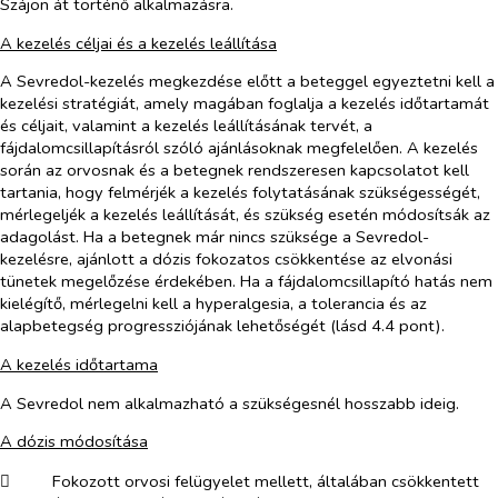
Szájon át történő alkalmazásra.
A kezelés céljai és a kezelés leállítása
A Sevredol-kezelés megkezdése előtt a beteggel egyeztetni kell a
kezelési stratégiát, amely magában foglalja a kezelés időtartamát
és céljait, valamint a kezelés leállításának tervét, a
fájdalomcsillapításról szóló ajánlásoknak megfelelően. A kezelés
során az orvosnak és a betegnek rendszeresen kapcsolatot kell
tartania, hogy felmérjék a kezelés folytatásának szükségességét,
mérlegeljék a kezelés leállítását, és szükség esetén módosítsák az
adagolást. Ha a betegnek már nincs szüksége a Sevredol-
kezelésre, ajánlott a dózis fokozatos csökkentése az elvonási
tünetek megelőzése érdekében. Ha a fájdalomcsillapító hatás nem
kielégítő, mérlegelni kell a hyperalgesia, a tolerancia és az
alapbetegség progressziójának lehetőségét (lásd 4.4 pont).
A kezelés időtartama
A Sevredol nem alkalmazható a szükségesnél hosszabb ideig.
A dózis módosítása
​
Fokozott orvosi felügyelet mellett, általában csökkentett