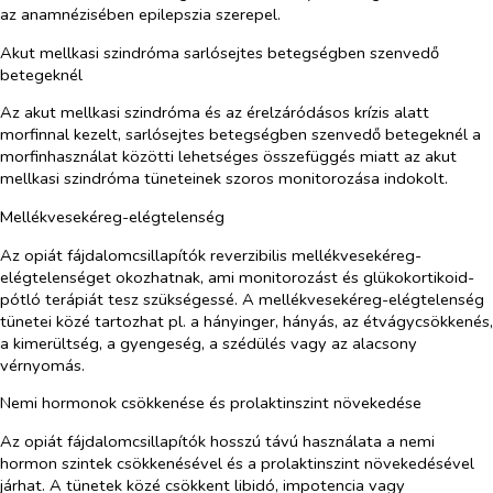
az anamnézisében epilepszia szerepel.
Akut mellkasi szindróma sarlósejtes betegségben szenvedő
betegeknél
Az akut mellkasi szindróma és az érelzáródásos krízis alatt
morfinnal kezelt, sarlósejtes betegségben szenvedő betegeknél a
morfinhasználat közötti lehetséges összefüggés miatt az akut
mellkasi szindróma tüneteinek szoros monitorozása indokolt.
Mellékvesekéreg-elégtelenség
Az opiát fájdalomcsillapítók reverzibilis mellékvesekéreg-
elégtelenséget okozhatnak, ami monitorozást és glükokortikoid-
pótló terápiát tesz szükségessé. A mellékvesekéreg-elégtelenség
tünetei közé tartozhat pl. a hányinger, hányás, az étvágycsökkenés,
a kimerültség, a gyengeség, a szédülés vagy az alacsony
vérnyomás.
Nemi hormonok csökkenése és prolaktinszint növekedése
Az opiát fájdalomcsillapítók hosszú távú használata a nemi
hormon szintek csökkenésével és a prolaktinszint növekedésével
járhat. A tünetek közé csökkent libidó, impotencia vagy