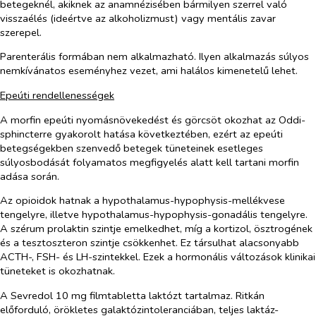
betegeknél, akiknek a
z anamnézis
ében
bármilyen szerrel
való
visszaélés
(ideértve az alkohol
izmust
) vagy mentális zavar
szerepel.
Parenterális formában nem alkalmazható. Ilyen alkalmazás súlyos
nemkívánatos eseményhez vezet, ami halálos kimenetelű lehet.
Epeúti rendellenességek
A morfin epeúti nyomásnövekedést és görcsöt okozhat az Oddi-
sphincterre gyakorolt hatása következtében, ezért az epeúti
betegségekben szenvedő betegek tüneteinek esetleges
súlyosbodását folyamatos megfigyelés alatt kell tartani morfin
adása során.
Az opioidok hatnak a hypothalamus-hypophysis-mellékvese
tengelyre, illetve hypothalamus-hypophysis-gonadális tengelyre.
A szérum prolaktin szintje emelkedhet, míg a kortizol, ösztrogének
és a tesztoszteron szintje csökkenhet. Ez társulhat alacsonyabb
ACTH-, FSH- és LH-szintekkel. Ezek a hormonális változások klinikai
tüneteket is okozhatnak.
A Sevredol 10 mg filmtabletta laktózt tartalmaz. Ritkán
előforduló, örökletes galaktózintoleranciában, teljes laktáz-