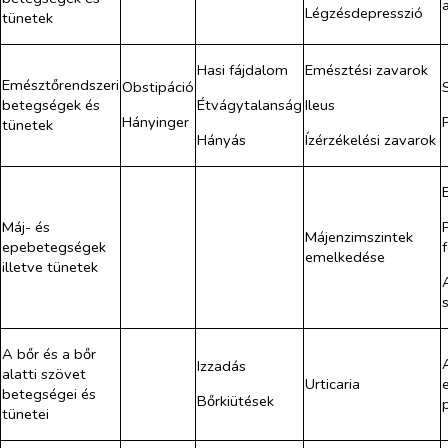
Légzésdepresszió
tünetek
Hasi fájdalom
Emésztési zavarok
Emésztőrendszeri
Obstipáció
Étvágytalanság
Ileus
betegségek és
Hányinger
tünetek
Hányás
Ízérzékelési zavarok
Máj- és
Májenzimszintek
epebetegségek
emelkedése
illetve tünetek
A bőr és a bőr
Izzadás
alatti szövet
Urticaria
betegségei és
Bőrkiütések
tünetei