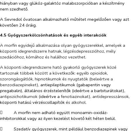
hiányban vagy glükóz-galaktóz malabszorpcióban a készítmény
nem szedhető.
A Sevredol óvatosan alkalmazható műtétet megelőzően vagy azt
követően 24 óráig.
4.5 Gyógyszerkölcsönhatások és egyéb interakciók
A morfin egyidejű alkalmazása olyan gyógyszerekkel, amelyek a
központi idegrendszerre hatnak, légzésdepresszióhoz, mély
szedációhoz, kómához és halálhoz vezethet.
A központi idegrendszerre ható gyakorló gyógyszerek közé
tartoznak többek között a következők: egyéb opioidok,
szorongásgátlók, hipnotikumok és nyugtatók (beleértve a
benzodiazepineket),
antiepileptikumok (
gabapentin vagy
pregabalin
), általános érzéstelenítők (
ideértve a
barbiturátokat),
antipszichotikumok
(
ideértve a
fenotiazinokat)
, antidepresszánsok
,
központi hatású vérzéscsillapítók
és alkohol.
​
A morfin nem adható együtt monoamin-oxidáz
-
inhibitorokkal vagy az ilyen kezelést követő két héten belül.
​
Szedatív gyógyszerek, mint például benzodiazepinek vagy