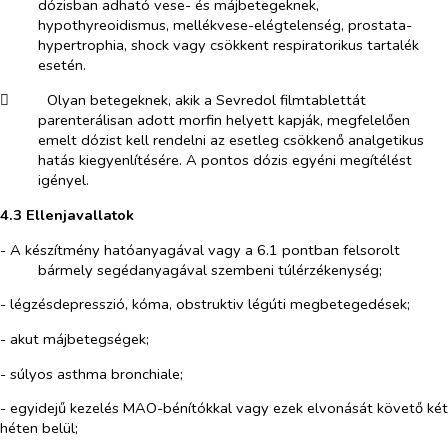
dózisban adható vese- és májbetegeknek,
hypothyreoidismus, mellékvese-elégtelenség, prostata-
hypertrophia, shock vagy csökkent respiratorikus tartalék
esetén.
​
Olyan betegeknek, akik a Sevredol filmtablettát
parenterálisan adott morfin helyett kapják, megfelelően
emelt dózist kell rendelni az esetleg csökkenő analgetikus
hatás kiegyenlítésére. A pontos dózis egyéni megítélést
igényel.
4.3 Ellenjavallatok
- A készítmény hatóanyagával vagy a 6.1 pontban felsorolt
bármely segédanyagával szembeni túlérzékenység;
-
légzésdepresszió
, kóma, obstruktiv légúti megbetegedések;
- akut májbetegségek;
-
súlyos
asthma bronchiale;
- egyidejű kezelés MAO-bénítókkal vagy ezek elvonását követő két
héten belül;