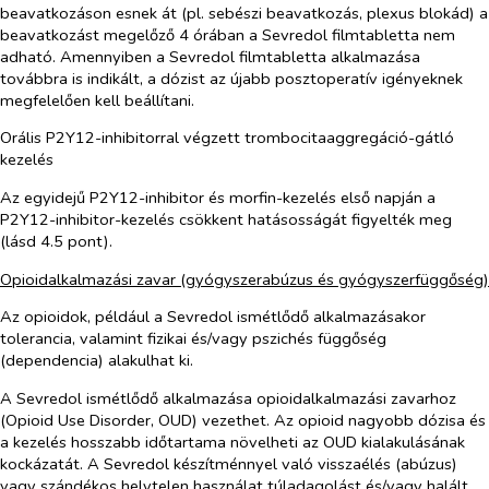
beavatkozáson esnek át (pl. sebészi beavatkozás, plexus blokád) a
beavatkozást megelőző 4 órában a Sevredol filmtabletta nem
adható. Amennyiben a Sevredol filmtabletta alkalmazása
továbbra is indikált, a dózist az újabb posztoperatív igényeknek
megfelelően kell beállítani.
Orális P2Y12-inhibitorral végzett trombocitaaggregáció-gátló
kezelés
Az egyidejű P2Y12-inhibitor és morfin-kezelés első napján a
P2Y12-inhibitor-kezelés csökkent hatásosságát figyelték meg
(lásd 4.5 pont).
Opioidalkalmazási zavar (gyógyszerabúzus és gyógyszerfüggőség)
Az opioidok, például a Sevredol ismétlődő alkalmazásakor
tolerancia, valamint fizikai és/vagy pszichés függőség
(dependencia) alakulhat ki.
A Sevredol ismétlődő alkalmazása opioidalkalmazási zavarhoz
(Opioid Use Disorder, OUD) vezethet. Az opioid nagyobb dózisa és
a kezelés hosszabb időtartama növelheti az OUD kialakulásának
kockázatát. A Sevredol készítménnyel való visszaélés (abúzus)
vagy szándékos helytelen használat túladagolást és/vagy halált