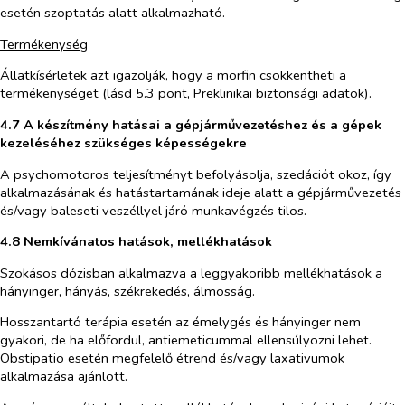
esetén szoptatás alatt alkalmazható.
Termékenység
Állatkísérletek azt igazolják, hogy a morfin csökkentheti a
termékenységet (lásd 5.3 pont, Preklinikai biztonsági adatok).
4.7 A készítmény hatásai a gépjárművezetéshez és a gépek
kezeléséhez szükséges képességekre
A psychomotoros teljesítményt befolyásolja, szedációt okoz, így
alkalmazásának és hatástartamának ideje alatt a gépjárművezetés
és/vagy baleseti veszéllyel járó munkavégzés tilos.
4.8 Nemkívánatos hatások, mellékhatások
Szokásos dózisban alkalmazva a leggyakoribb mellékhatások a
hányinger, hányás, székrekedés, álmosság.
Hosszantartó terápia esetén az émelygés és hányinger nem
gyakori, de ha előfordul, antiemeticummal ellensúlyozni lehet.
Obstipatio esetén megfelelő étrend és/vagy laxativumok
alkalmazása ajánlott.