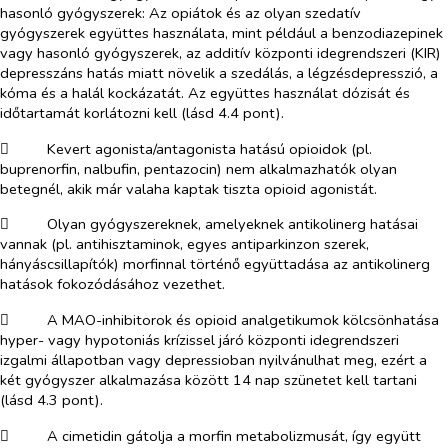
hasonló gyógyszerek: Az opiátok és az olyan szedatív
gyógyszerek együttes használata, mint például a benzodiazepinek
vagy hasonló gyógyszerek, az additív központi idegrendszeri (KIR)
depresszáns hatás miatt növelik a szedálás, a légzésdepresszió, a
kóma és a halál kockázatát. Az együttes használat dózisát és
időtartamát korlátozni kell (lásd 4.4 pont).
​
Kevert agonista/antagonista hatású opioidok (pl.
buprenorfin, nalbufin, pentazocin) nem alkalmazhatók olyan
betegnél, akik már valaha kaptak tiszta opioid agonistát.
​
Olyan gyógyszereknek, amelyeknek antikolinerg hatásai
vannak (pl. antihisztaminok, egyes antiparkinzon szerek,
hányáscsillapítók) morfinnal történő együttadása az antikolinerg
hatások fokozódásához vezethet.
​
A MAO-inhibitorok és opioid analgetikumok kölcsönhatása
hyper- vagy hypotoniás krízissel járó központi idegrendszeri
izgalmi állapotban vagy depressioban nyilvánulhat meg, ezért a
két gyógyszer alkalmazása között 14 nap szünetet kell tartani
(lásd 4.3 pont).
​
A cimetidin gátolja a morfin metabolizmusát, így együtt