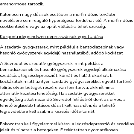
amenorrhoea tartozik.
Különösen nagy dózisok esetében a morfin-dózis további
növelésére sem reagáló hyperalgesia fordulhat elő. A morfin-dózis
csökkentésére vagy az opiát váltására lehet szükség.
Központi idegrendszeri
depresszánsok együttadása
A szedatív gyógyszerek, mint például a benzodiazepinek vagy
hasonló gyógyszerek egyidejű használatából adódó kockázat
A Sevredol és szedatív gyógyszerek, mint például a
benzodiazepinek és hasonló gyógyszerek egyidejű alkalmazása
szedálást, légzésdepressziót, kómát és halált okozhat. E
kockázatok miatt az ilyen szedatív gyógyszerekkel együtt történő
felírás olyan betegek részére van fenntartva, akiknél nincs
alternatív kezelési lehetőség. Ha szedatív gyógyszerekkel
egyidejűleg alkalmazandó Sevredol felírásáról dönt az orvos, a
lehető legkisebb hatásos dózist kell használni, és a lehető
legrövidebbre kell szabni a kezelés időtartamát.
Fokozottan kell figyelemmel kísérni a légzésdepresszió és szedálás
jeleit és tüneteit a betegeken. E tekintetben nyomatékosan