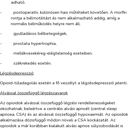
adható.
-​
postoperatív, különösen hasi műtéteket követően. A morfin
rontja a bélmotilitást és nem alkalmazható addig, amíg a
normális bélműködés helyre nem áll.
-​
gyulladásos bélbetegségek,
-​
prostata hypertrophia,
-​
mellékvesekéreg-elégtelenség eseteiben,
-​
székrekedés esetén.
Légzésdepresszió
Opioid-túladagolás esetén a fő veszélyt a légzésdepresszió jelenti.
Alvással összefüggő légzészavarok
Az opioidok alvással összefüggő légzési rendellenességeket
okozhatnak, beleértve a centrális alvási apnoét (
central sleep
apnoea,
CSA) és az alvással összefüggő hypoxaemiát. Az opioidok
alkalmazása dózisfüggő módon növeli a CSA kockázatát. Az
opioidok a már korábban kialakult alvási apnoe súlyosbodását is