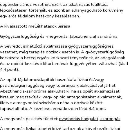
dependenciához vezethet, ezért az alkalmazás leállítása
lépcsőzetesen történjék, ez azonban elhanyagolható körülmény
egy erős fájdalom hatékony kezelésében.
A kiválasztott mellékhatások leírása
Gyógyszerfüggőség és -megvonási (absztinencia) szindróma:
A Sevredol ismétlődő alkalmazása gyógyszerfüggőséghez
vezethet, még terápiás dózisok esetén is. A gyógyszerfüggőség
kockázata a beteg egyéni kockázati tényezőinek, az adagolásnak
és az opioid-kezelés időtartamának függvényében változhat (lásd
4.4 pont).
Az opiát fájdalomcsillapítók használata fizikai és/vagy
pszichológiai függőség vagy tolerancia kialakulásával járhat.
Absztinencia-szindróma alakulhat ki, ha az opiát alkalmazását
hirtelen megszakítják, vagy opioid antagonistákat alkalmaznak,
illetve a megvonási szindróma néha a dózisok között
tapasztalható. A kezelésre vonatkozóan lásd 4.4 pont.
A megvonás pszichés tünetei:
dysphoriás hangulat, szorongás
A megvonás fizikai tünetei közé tartoznak a következők: fizikai