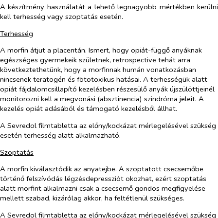
A készítmény használatát a lehető legnagyobb mértékben kerülni
kell terhesség vagy szoptatás esetén.
Terhesség
A morfin átjut a placentán. Ismert, hogy opiát-függő anyáknak
egészséges gyermekeik születnek, retrospective tehát arra
következtethetünk, hogy a morfinnak humán vonatkozásban
nincsenek teratogén és fötotoxikus hatásai. A terhességük alatt
opiát fájdalomcsillapító kezelésben részesülő anyák újszülöttjeinél
monitorozni kell a megvonási (absztinencia) szindróma jeleit. A
kezelés opiát adásából és támogató kezelésből állhat.
A Sevredol filmtabletta az előny/kockázat mérlegelésével szükség
esetén terhesség alatt alkalmazható.
Szoptatás
A morfin kiválasztódik az anyatejbe. A szoptatott csecsemőbe
történő felszívódás légzésdepressziót okozhat, ezért szoptatás
alatt morfint alkalmazni csak a csecsemő gondos megfigyelése
mellett szabad, kizárólag akkor, ha feltétlenül szükséges.
A Sevredol filmtabletta az előny/kockázat mérlegelésével szükség