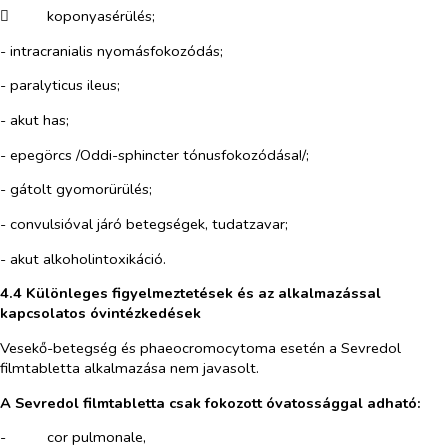
​
koponyasérülés;
- intracranialis nyomásfokozódás;
- paralyticus ileus;
- akut has;
- epegörcs /Oddi-sphincter tónusfokozódása!/;
- gátolt gyomorürülés;
- convulsióval járó betegségek, tudatzavar;
- akut alkoholintoxikáció.
4.4 Különleges figyelmeztetések és az alkalmazással
kapcsolatos óvintézkedések
Vesekő-betegség és phaeocromocytoma esetén a Sevredol
filmtabletta alkalmazása nem javasolt.
A Sevredol filmtabletta csak fokozott óvatossággal adható:
-​
cor pulmonale
,