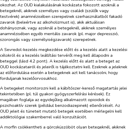
okozhat. Az OUD kialakulásának kockázata fokozott azoknál a
betegeknél, akiknek személyes vagy családi (szülők vagy
testvérek) anamnézisében szerepelnek szerhasználatból fakadó
zavarok (beleértve az alkoholizmust is), akik aktuálisan
dohányoznak, vagy azoknál a betegeknél, akiknek személyes
anamnézisében egyéb mentális zavarok (pl. major depresszió,
szorongás vagy személyiségzavarok) szerepelnek.
A Sevredol-kezelés megkezdése előtt és a kezelés alatt a kezelési
célokról és a kezelés leállítási tervéről meg kell állapodni a
beteggel (lásd 4.2 pont). A kezelés előtt és alatt a beteget az
OUD kockázatairól és jeleiről is tájékoztatni kell. Ezeknek a jeleknek
az előfordulása esetén a betegeknek azt kell tanácsolni, hogy
forduljanak kezelőorvosukhoz.
A betegeket monitorozni kell a kábítószer-kereső magatartás jelei
tekintetében (pl. túl gyakori gyógyszerfelírási kérések). Ez
magában foglalja az egyidejűleg alkalmazott opioidok és
pszichoaktív szerek (például benzodiazepinek) ellenőrzését. Az
OUD jeleit és tüneteit mutató betegek esetében mérlegelni kell
addiktológiai szakemberrel való konzultációt.
A morfin csökkentheti a görcsküszöböt olyan betegeknél, akiknek