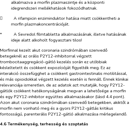
alkalmazva a morfin plazmaszintje és a központi
idegrendszeri mellékhatások fokozódhatnak.
​
A rifampicin enziminduktor hatása miatt csökkentheti a
morfin plazmakoncentrációját.
*​
A Sevredol filmtabletta alkalmazásának, illetve hatásának
ideje alatt alkoholt fogyasztani tilos!
Morfinnal kezelt akut coronaria szindrómában szenvedő
betegeknél az orális P2Y12-inhibitorral végzett
trombocitaaggregáció-gátló kezelés során ez utóbbiak
késleltetett és csökkent expozícióját figyelték meg. Ez az
interakció összefügghet a csökkent gastrointestinalis motilitással,
és más opioidokkal végzett kezelés esetén is fennáll. Ennek klinikai
relevanciája ismeretlen, de az adatok azt mutatják, hogy P2Y12-
gátlók csökkent hatékonyságának megvan a lehetősége a morfin
és egy P2Y12-inhibitor együttes alkalmazásakor (lásd 4.4 pont).
Azon akut coronaria szindrómában szenvedő betegekben, akiktől a
morfin nem vonható meg és a gyors P2Y12-gátlás kritikus
fontosságú, parenterális P2Y12-gátló alkalmazása mérlegelendő.
4.6 Termékenység, terhesség és szoptatás