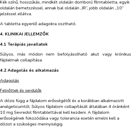
Kék színű, hosszúkás, mindkét oldalán domború filmtabletta, egyik
oldalán bemetszéssel, annak bal oldalán „IR”, jobb oldalán „10”
jelzéssel ellátva.
A tabletta egyenlő adagokra osztható.
4. KLINIKAI JELLEMZŐK
4.1 Terápiás javallatok
Súlyos, más módon nem befolyásolható akut vagy krónikus
fájdalmak csillapítása.
4.2 Adagolás és alkalmazás
Adagolás
Felnőttek és serdülők
A dózis függ a fájdalom erősségétől és a korábban alkalmazott
analgeticumtól. Súlyos fájdalom csillapítását általában 4 óránként
10 mg Sevredol filmtablettával kell kezdeni. A fájdalom
erősségének fokozódása vagy tolerancia esetén emelni kell a
dózist a szükséges mennyiségig.