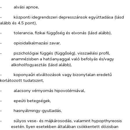
-​
alvási apnoe,
-​
központi idegrendszeri depresszánsok együttadása (lásd
alább és 4.5 pont),
-​
tolerancia, fizikai függőség és elvonás (lásd alább),
-​
opioidalkalmazási zavar,
-​
pszichológiai függés (függőség), visszaélési profil,
anamnézisben a hatóanyaggal való befolyás és/vagy
alkoholfogyasztás (lásd alább),
-​
koponyaűri elváltozások vagy bizonytalan eredetű
korlátozott tudatszint,
-​
alacsony vérnyomás hipovolémiával,
-​
epeúti betegségek,
-​
hasnyálmirigy-gyulladás,
-​
súlyos vese- és májkárosodás, valamint hypopthyreosis
esetén. Ilyen esetekben általában csökkentett dózisban