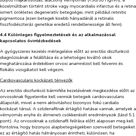
közelmúltban történt stroke vagy myocardialis infarctus és a retina
ismert örökletes degeneratív betegségei, mint például retinitis
pigmentosa (ezen betegek kisebb hányadánál a retinalis
foszfodiészteráz genetikai eredetű rendellenessége áll fenn).
4.4 Különleges figyelmeztetések és az alkalmazással
kapcsolatos óvintézkedések
A gyógyszeres kezelés mérlegelése előtt az erectilis diszfunkció
diagnózisának a felállítása és a lehetséges kiváltó okok
meghatározása érdekében orvosi anamnézist kell felvenni és
fizikális vizsgálatot kell végezni.
Cardiovascularis kockázati tényezők
Az erectilis diszfunkció bármiféle kezelésének megkezdése előtt az
orvosoknak figyelembe kell venniük betegeik cardiovascularis
állapotát, mivel a nemi aktivitáshoz bizonyos fokú cardialis
kockázat társul. A szildenafilnak értágító hatásai vannak, amelyek a
vérnyomás enyhe és átmeneti csökkenését eredményezik (lásd 5.1
pont). Az orvosoknak a szildenafil felírása előtt alaposan meg kell
fontolnia, hogy bizonyos alapbetegségekben szenvedő betegeiket
ez az értágító hatás hátrányosan érintheti, különösen, ha