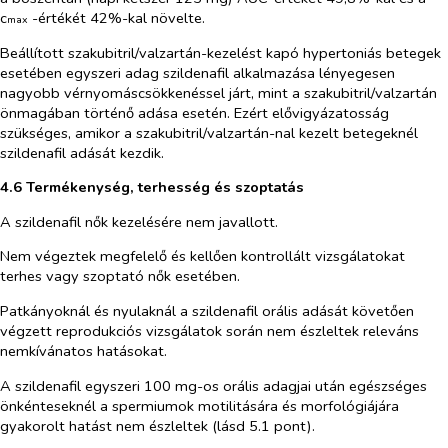
c
-értékét 42%-kal növelte.
max
Beállított szakubitril/valzartán-kezelést kapó hypertoniás betegek
esetében egyszeri adag szildenafil alkalmazása lényegesen
nagyobb vérnyomáscsökkenéssel járt, mint a szakubitril/valzartán
önmagában történő adása esetén. Ezért elővigyázatosság
szükséges, amikor a szakubitril/valzartán-nal kezelt betegeknél
szildenafil adását kezdik.
4.6 Termékenység, terhesség és szoptatás
A szildenafil nők kezelésére nem javallott.
Nem végeztek megfelelő és kellően kontrollált vizsgálatokat
terhes vagy szoptató nők esetében.
Patkányoknál és nyulaknál a szildenafil orális adását követően
végzett reprodukciós vizsgálatok során nem észleltek releváns
nemkívánatos hatásokat.
A szildenafil egyszeri 100 mg-os orális adagjai után egészséges
önkénteseknél a spermiumok motilitására és morfológiájára
gyakorolt hatást nem észleltek (lásd 5.1 pont).