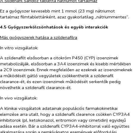
A Sildenafil Sandoz tabletta nátriumot tartalmaz
Ez a gyógyszer kevesebb mint 1 mmol (23 mg) nátriumot
tartalmaz filmtablettánként, azaz gyakorlatilag „nátriummentes”.
4.5 Gyógyszerkölcsönhatások és egyéb interakciók
Más gyógyszerek hatása a szildenafilra
In vitro vizsgálatok:
A szildenafilt elsősorban a citokróm P450 (CYP) izoenzimek
metabolizálják, elsősorban a 3A4 izoenzimek és kisebb mértékben
a 2C9 izoenzimek. Ennek megfelelően az ezeknek az izoenzimeknek
a működését gátló vegyületek csökkenthetik a szildenafil
clearance-ét, és ezen izoenzimek működését serkentők pedig
növelhetik a szildenafil clearance-ét.
In vivo vizsgálatok:
A klinikai vizsgálatok adatainak populációs farmakokinetikai
elemzése arra utalt, hogy a szildenafil clearence csökken CYP3A4
inhibitorok (pl. ketokonazol, eritromicin vagy cimetidin) egyidejű
adása esetén. Bár a szildenafil CYP3A4-inhibitorral való együttes
alkalmazása során a nemkívánatos események előfordulási