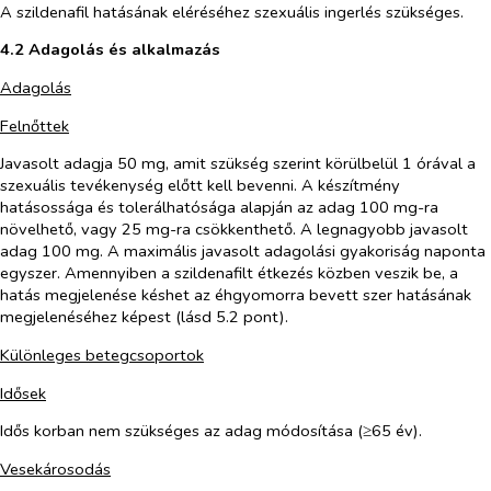
A szildenafil hatásának eléréséhez szexuális ingerlés szükséges.
4.2 Adagolás és alkalmazás
Adagolás
Felnőttek
Javasolt adagja 50 mg, amit szükség szerint körülbelül 1 órával a
szexuális tevékenység előtt kell bevenni. A készítmény
hatásossága és tolerálhatósága alapján az adag 100 mg-ra
növelhető, vagy 25 mg-ra csökkenthető. A legnagyobb javasolt
adag 100 mg. A maximális javasolt adagolási gyakoriság naponta
egyszer. Amennyiben a szildenafilt étkezés közben veszik be, a
hatás megjelenése késhet az éhgyomorra bevett szer hatásának
megjelenéséhez képest (lásd 5.2 pont).
Különleges betegcsoportok
Idősek
Idős korban nem szükséges az adag módosítása (≥65 év).
Vesekárosodás