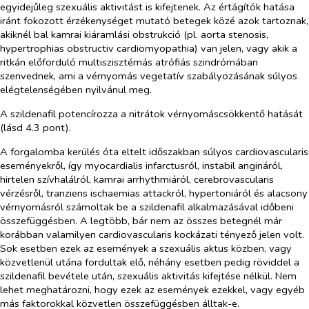
egyidejűleg szexuális aktivitást is kifejtenek. Az értágítók hatása
iránt fokozott érzékenységet mutató betegek közé azok tartoznak,
akiknél bal kamrai kiáramlási obstrukció (pl. aorta stenosis,
hypertrophias obstructiv cardiomyopathia) van jelen, vagy akik a
ritkán előforduló multiszisztémás atrófiás szindrómában
szenvednek, ami a vérnyomás vegetatív szabályozásának súlyos
elégtelenségében nyilvánul meg.
A szildenafil potencírozza a nitrátok vérnyomáscsökkentő hatását
(lásd 4.3 pont).
A forgalomba kerülés óta eltelt időszakban súlyos cardiovascularis
eseményekről, így myocardialis infarctusról, instabil angináról,
hirtelen szívhalálról, kamrai arrhythmiáról, cerebrovascularis
vérzésről, tranziens ischaemias attackról, hypertoniáról és alacsony
vérnyomásról számoltak be a szildenafil alkalmazásával időbeni
összefüggésben. A legtöbb, bár nem az összes betegnél már
korábban valamilyen cardiovascularis kockázati tényező jelen volt.
Sok esetben ezek az események a szexuális aktus közben, vagy
közvetlenül utána fordultak elő, néhány esetben pedig röviddel a
szildenafil bevétele után, szexuális aktivitás kifejtése nélkül. Nem
lehet meghatározni, hogy ezek az események ezekkel, vagy egyéb
más faktorokkal közvetlen összefüggésben álltak-e.