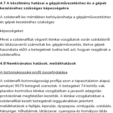
4.7 A készítmény hatásai a gépjárművezetéshez és a gépek
kezeléséhez szükséges képességekre
A szildenafil kis mértékben befolyásolhatja a gépjárművezetéshez
és gépek kezeléséhez szükséges
képességeket.
Mivel a szildenafillal végzett klinikai vizsgálatok során szédülésről
és látászavarról számoltak be, gépjárművezetés, illetve gépek
használata előtt a betegeknek tudnia kell azt, hogyan reagálnak a
szildenafilra.
4.8 Nemkívánatos hatások, mellékhatások
A biztonságossági profil összefoglalása
A szildenafil biztonságossági profilja azon a tapasztalaton alapul,
amelyet 9570 betegnél szereztek. A betegeket 74 kettős-vak,
placebo-kontrollos klinikai vizsgálatban a javasolt adagolási
protokollnak megfelelően kezelték. A klinikai vizsgálatokban a
szildenafillal kezelt betegeknél leggyakrabban jelentett
mellékhatások a fejfájás, kipirulás, dyspepsia, orrdugulás, szédülés,
hányinger, hőhullámok, látászavar, cyanopsia és homályos látás