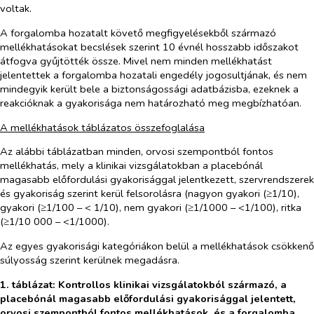
voltak.
A forgalomba hozatalt követő megfigyelésekből származó
mellékhatásokat becslések szerint 10 évnél hosszabb időszakot
átfogva gyűjtötték össze. Mivel nem minden mellékhatást
jelentettek a forgalomba hozatali engedély jogosultjának, és nem
mindegyik került bele a biztonságossági adatbázisba, ezeknek a
reakcióknak a gyakorisága nem határozható meg megbízhatóan.
A mellékhatások táblázatos összefoglalása
Az alábbi táblázatban minden, orvosi szempontból fontos
mellékhatás, mely a klinikai vizsgálatokban a placebónál
magasabb előfordulási gyakorisággal jelentkezett, szervrendszerek
és gyakoriság szerint kerül felsorolásra (nagyon gyakori (≥1/10),
gyakori (≥1/100 – < 1/10), nem gyakori (≥1/1000 – <1/100), ritka
(≥1/10 000 – <1/1000).
Az egyes gyakorisági kategóriákon belül a mellékhatások csökkenő
súlyosság szerint kerülnek megadásra.
1. táblázat: Kontrollos klinikai vizsgálatokból származó, a
placebónál magasabb előfordulási gyakorisággal jelentett,
orvosi szempontból fontos mellékhatások, és a forgalomba