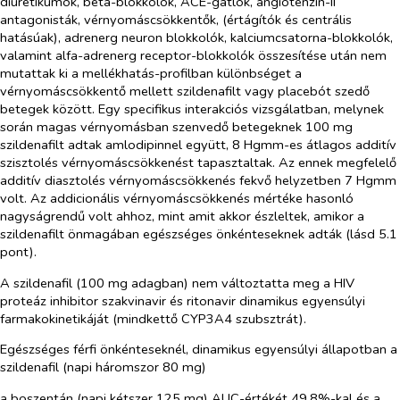
diuretikumok, béta-blokkolók, ACE-gátlók, angiotenzin-II
antagonisták, vérnyomáscsökkentők, (értágítók és centrális
hatásúak), adrenerg neuron blokkolók, kalciumcsatorna-blokkolók,
valamint alfa-adrenerg receptor-blokkolók összesítése után nem
mutattak ki a mellékhatás-profilban különbséget a
vérnyomáscsökkentő mellett szildenafilt vagy placebót szedő
betegek között. Egy specifikus interakciós vizsgálatban, melynek
során magas vérnyomásban szenvedő betegeknek 100 mg
szildenafilt adtak amlodipinnel együtt, 8 Hgmm-es átlagos additív
szisztolés vérnyomáscsökkenést tapasztaltak. Az ennek megfelelő
additív diasztolés vérnyomáscsökkenés fekvő helyzetben 7 Hgmm
volt. Az addicionális vérnyomáscsökkenés mértéke hasonló
nagyságrendű volt ahhoz, mint amit akkor észleltek, amikor a
szildenafilt önmagában egészséges önkénteseknek adták (lásd 5.1
pont).
A szildenafil (100 mg adagban) nem változtatta meg a HIV
proteáz inhibitor szakvinavir és ritonavir dinamikus egyensúlyi
farmakokinetikáját (mindkettő CYP3A4 szubsztrát).
Egészséges férfi önkénteseknél, dinamikus egyensúlyi állapotban a
szildenafil (napi háromszor 80 mg)
a boszentán (napi kétszer 125 mg) AUC-értékét 49,8%-kal és a