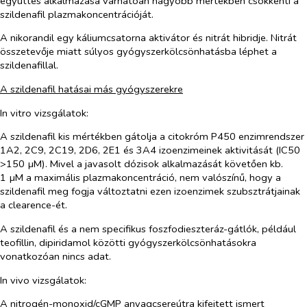
együttes alkalmazása
várhatóan nagyobb mértékben csökkenti a
szildenafil plazmakoncentrációját.
A nikorandil egy káliumcsatorna aktivátor és nitrát hibridje. Nitrát
összetevője miatt súlyos gyógyszerkölcsönhatásba léphet a
szildenafillal.
A szildenafil hatásai más gyógyszerekre
In vitro vizsgálatok:
A szildenafil kis mértékben gátolja a citokróm P450 enzimrendszer
1A2, 2C9, 2C19, 2D6, 2E1 és 3A4 izoenzimeinek aktivitását (IC50
>150 µM). Mivel a javasolt dózisok alkalmazását követően kb.
1 µM a maximális plazmakoncentráció, nem valószínű, hogy a
szildenafil meg fogja változtatni ezen izoenzimek szubsztrátjainak
a clearence-ét.
A szildenafil és a nem specifikus foszfodieszteráz-gátlók, például
teofillin, dipiridamol közötti gyógyszerkölcsönhatásokra
vonatkozóan nincs adat.
In vivo vizsgálatok:
A nitrogén-monoxid/cGMP anyagcsereútra kifejtett ismert