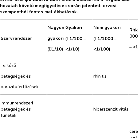
hozatalt követő megfigyelések során jelentett, orvosi
szempontból fontos mellékhatások.
Nagyon
Gyakori
Nem gyakori
Rit
000
gyakori
Szervrendszer
(
1/100 –
(
1/1000 –


– <
(
1/10)
<1/10)
<1/100)

Fertőző
betegségek és
rhinitis
parazitafertőzések
Immunrendszeri
betegségek és
hiperszenzitivitás
tünetek
cere
tört