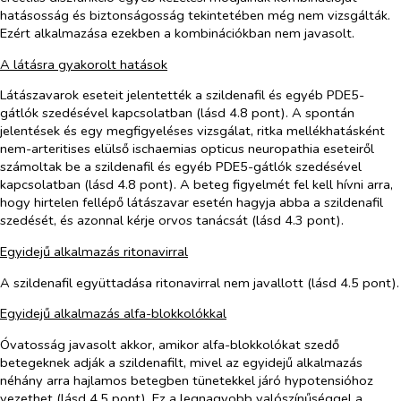
hatásosság és biztonságosság tekintetében még nem vizsgálták.
Ezért alkalmazása ezekben a kombinációkban nem javasolt.
A látásra gyakorolt hatások
Látászavarok eseteit jelentették a szildenafil és egyéb PDE5-
gátlók szedésével kapcsolatban (lásd 4.8 pont). A spontán
jelentések és egy megfigyeléses vizsgálat, ritka mellékhatásként
nem-arteritises elülső ischaemias opticus neuropathia eseteiről
számoltak be a szildenafil és egyéb PDE5-gátlók szedésével
kapcsolatban (lásd 4.8 pont). A beteg figyelmét fel kell hívni arra,
hogy hirtelen fellépő látászavar esetén hagyja abba a szildenafil
szedését, és azonnal kérje orvos tanácsát (lásd 4.3 pont).
Egyidejű alkalmazás ritonavirral
A szildenafil együttadása ritonavirral nem javallott (lásd 4.5 pont).
Egyidejű alkalmazás alfa-blokkolókkal
Óvatosság javasolt akkor, amikor alfa-blokkolókat szedő
betegeknek adják a szildenafilt, mivel az egyidejű alkalmazás
néhány arra hajlamos betegben tünetekkel járó hypotensióhoz
vezethet (lásd 4.5 pont). Ez a legnagyobb valószínűséggel a