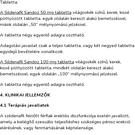
Tabletta.
A Sildenafil Sandoz 50 mg tabletta
világoskék színű, kerek, kissé
pöttyözött tabletta, egyik oldalán kereszt alakú bemetszéssel,
másik oldalán „50” mélynyomású jelzéssel.
A tabletta négy egyenlő adagra osztható.
Adagolási javaslat csak a teljes tabletta, vagy két negyed tabletta
egyidejű bevételére vonatkozik.
A Sildenafil Sandoz 100 mg tabletta
világoskék színű, kerek,
kissé pöttyözött tabletta, mindkét oldalán kereszt alakú
bemetszéssel, egyik oldalán „100” mélynyomású jelzéssel.
A tabletta négy egyenlő adagra osztható.
4. KLINIKAI JELLEMZŐK
4.1 Terápiás javallatok
A szildenafil f
elnőtt férfiak erektilis diszfunkciója esetén javallott,
amely a kielégítő szexuális teljesítéshez szükséges pénisz erekció
elérésének, vagy fenntartásának képtelensége.