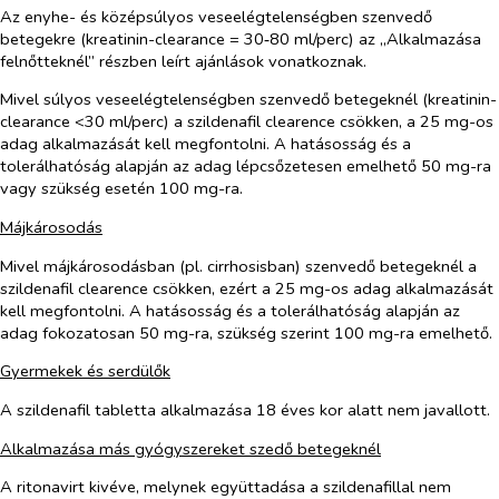
Az enyhe- és középsúlyos veseelégtelenségben szenvedő
betegekre (kreatinin-clearance = 30‑80 ml/perc) az „Alkalmazása
felnőtteknél” részben leírt ajánlások vonatkoznak.
Mivel súlyos veseelégtelenségben szenvedő betegeknél (kreatinin-
clearance <30 ml/perc) a szildenafil clearence csökken, a 25 mg-os
adag alkalmazását kell megfontolni. A hatásosság és a
tolerálhatóság alapján az adag lépcsőzetesen emelhető 50 mg-ra
vagy szükség esetén 100 mg-ra.
Májkárosodás
Mivel májkárosodásban (pl. cirrhosisban) szenvedő betegeknél a
szildenafil clearence csökken, ezért a 25 mg-os adag alkalmazását
kell megfontolni. A hatásosság és a tolerálhatóság alapján az
adag fokozatosan 50 mg-ra, szükség szerint 100 mg-ra emelhető.
Gyermekek és serdülők
A szildenafil tabletta alkalmazása 18 éves kor alatt nem javallott.
Alkalmazása más gyógyszereket szedő betegeknél
A ritonavirt kivéve, melynek együttadása a szildenafillal nem