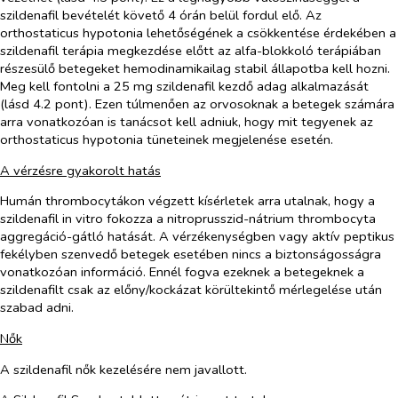
szildenafil bevételét követő 4 órán belül fordul elő. Az
orthostaticus hypotonia lehetőségének a csökkentése érdekében a
szildenafil terápia megkezdése előtt az alfa-blokkoló terápiában
részesülő betegeket hemodinamikailag stabil állapotba kell hozni.
Meg kell fontolni a 25 mg szildenafil kezdő adag alkalmazását
(lásd 4.2 pont). Ezen túlmenően az orvosoknak a betegek számára
arra vonatkozóan is tanácsot kell adniuk, hogy mit tegyenek az
orthostaticus hypotonia tüneteinek megjelenése esetén.
A vérzésre gyakorolt hatás
Humán thrombocytákon végzett kísérletek arra utalnak, hogy a
szildenafil
in vitro
fokozza a nitroprusszid-nátrium thrombocyta
aggregáció-gátló hatását. A vérzékenységben vagy aktív peptikus
fekélyben szenvedő betegek esetében nincs a biztonságosságra
vonatkozóan információ. Ennél fogva ezeknek a betegeknek a
szildenafilt csak az előny/kockázat körültekintő mérlegelése után
szabad adni.
Nők
A szildenafil nők kezelésére nem javallott.