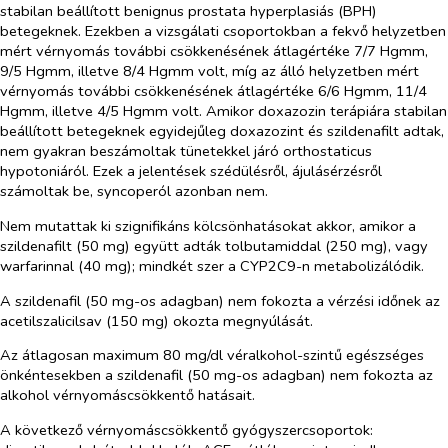
stabilan beállított benignus prostata hyperplasiás (BPH)
betegeknek. Ezekben a vizsgálati csoportokban a fekvő helyzetben
mért vérnyomás további csökkenésének átlagértéke 7/7 Hgmm,
9/5 Hgmm, illetve 8/4 Hgmm volt, míg az álló helyzetben mért
vérnyomás további csökkenésének átlagértéke 6/6 Hgmm, 11/4
Hgmm, illetve 4/5 Hgmm volt. Amikor doxazozin terápiára stabilan
beállított betegeknek egyidejűleg doxazozint és szildenafilt adtak,
nem gyakran beszámoltak tünetekkel járó orthostaticus
hypotoniáról. Ezek a jelentések szédülésről, ájulásérzésről
számoltak be, syncoperól azonban nem.
Nem mutattak ki szignifikáns kölcsönhatásokat akkor, amikor a
szildenafilt (50 mg) együtt adták tolbutamiddal (250 mg), vagy
warfarinnal (40 mg); mindkét szer a CYP2C9-n metabolizálódik.
A szildenafil (50 mg-os adagban) nem fokozta a vérzési időnek az
acetilszalicilsav (150 mg) okozta megnyúlását.
Az átlagosan maximum 80 mg/dl véralkohol-szintű egészséges
önkéntesekben a szildenafil (50 mg-os adagban) nem fokozta az
alkohol vérnyomáscsökkentő hatásait.
A következő vérnyomáscsökkentő gyógyszercsoportok: