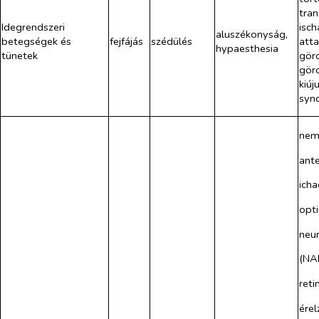
tran
Idegrendszeri
isc
aluszékonyság,
betegségek és
fejfájás
szédülés
atta
hypaesthesia
tünetek
gör
gör
kiúj
syn
nem 
ante
ich
opti
neu
(NA
reti
érel