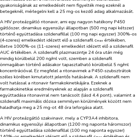
gyakoriságának az emelkedését nem figyelték meg ezeknél a
betegeknél, mérlegelni kell a 25 mg-os kezdő adag alkalmazását.
A HIV proteázgátló ritonavir, ami egy nagyon hatékony P450
gátlószer, dinamikus egyensúlyi állapotban (500 mg napi kétszer)
történő együttadása szildenafillal (100 mg napi egyszer) 300%-os
(4‑szeres) emelkedést idézett elő a szildenafil c
értékében,
max
illetve 1000%-os (11-szeres) emelkedést idézett elő a szildenafil
AUC értékében. A szildenafil plazmaszintje 24 óra után még
mindig körülbelül 200 ng/ml volt, szemben a szildenafil
önmagában történő adásakor tapasztalható körülbelül 5 ng/ml
koncentrációval. Ez megfelel a ritonavirnek a P450-szubsztrátok
széles körében kimutatott jelentős hatásának. A szildenafil nem
volt hatással a ritonavir farmakokinetikájára. Ezeknek a
farmakokinetikai eredményeknek az alapján a szildenafil
együttadása ritonavirral nem tanácsolt (lásd 4.4 pont), valamint a
szildenafil maximális dózisa semmilyen körülmények között nem
haladhatja meg a 25 mg-ot 48 óra leforgása alatt.
A HIV proteázgátló szakvinavir, mely a CYP3A4 inhibitora,
dinamikus egyensúlyi állapotban (1200 mg naponta háromszor)
történő együttadása szildenafillal (100 mg naponta egyszer)
140%-os emelkedést idézett elő a szildenafil c
értékében és
max