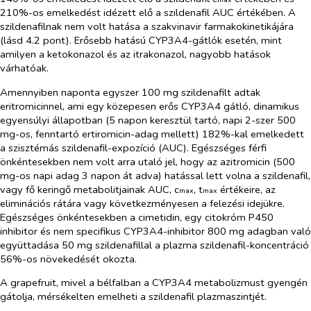
210%-os emelkedést idézett elő a szildenafil AUC értékében. A
szildenafilnak nem volt hatása a szakvinavir farmakokinetikájára
(lásd 4.2 pont). Erősebb hatású CYP3A4-gátlók esetén, mint
amilyen a ketokonazol és az itrakonazol, nagyobb hatások
várhatóak.
Amennyiben naponta egyszer 100 mg szildenafilt adtak
eritromicinnel, ami egy közepesen erős CYP3A4 gátló, dinamikus
egyensúlyi állapotban (5 napon keresztül tartó, napi 2-szer 500
mg-os, fenntartó ertiromicin-adag mellett) 182%-kal emelkedett
a szisztémás szildenafil-expozíció (AUC). Egészséges férfi
önkéntesekben nem volt arra utaló jel, hogy az azitromicin (500
mg-os napi adag 3 napon át adva) hatással lett volna a szildenafil,
vagy fő keringő metabolitjainak AUC, c
, t
értékeire, az
max
max
eliminációs rátára vagy következményesen a felezési idejükre.
Egészséges önkéntesekben a cimetidin, egy citokróm P450
inhibitor és nem specifikus CYP3A4-inhibitor 800 mg adagban való
együttadása 50 mg szildenafillal a plazma szildenafil-koncentráció
56%-os növekedését okozta.
A grapefruit, mivel a bélfalban a CYP3A4 metabolizmust gyengén
gátolja, mérsékelten emelheti a szildenafil plazmaszintjét.