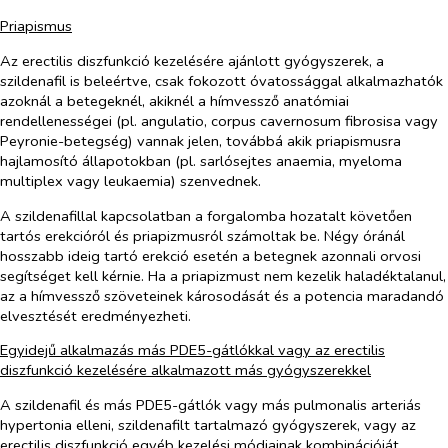
Priapismus
Az erectilis diszfunkció kezelésére ajánlott gyógyszerek, a
szildenafil is beleértve, csak fokozott óvatossággal alkalmazhatók
azoknál a betegeknél, akiknél a hímvessző anatómiai
rendellenességei (pl. angulatio, corpus cavernosum fibrosisa vagy
Peyronie-betegség) vannak jelen, továbbá akik priapismusra
hajlamosító állapotokban (pl. sarlósejtes anaemia, myeloma
multiplex vagy leukaemia) szenvednek.
A szildenafillal kapcsolatban a forgalomba hozatalt követően
tartós erekcióról és priapizmusról számoltak be. Négy óránál
hosszabb ideig tartó erekció esetén a betegnek azonnali orvosi
segítséget kell kérnie. Ha a priapizmust nem kezelik haladéktalanul,
az a hímvessző szöveteinek károsodását és a potencia maradandó
elvesztését eredményezheti.
Egyidejű alkalmazás más PDE5-gátlókkal vagy az erectilis
diszfunkció kezelésére alkalmazott más gyógyszerekkel
A szildenafil és más PDE5-gátlók vagy más pulmonalis arteriás
hypertonia elleni, szildenafilt tartalmazó gyógyszerek, vagy az
erectilis diszfunkció egyéb kezelési módjainak kombinációját