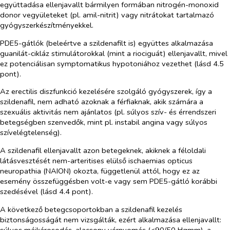
együttadása ellenjavallt bármilyen formában nitrogén-monoxid
donor vegyületeket (pl. amil-nitrit) vagy nitrátokat tartalmazó
gyógyszerkészítményekkel.
PDE5-gátlók (beleértve a szildenafilt is) együttes alkalmazása
guanilát-cikláz stimulátorokkal (mint a riociguát) ellenjavallt, mivel
ez potenciálisan symptomatikus hypotoniához vezethet (lásd 4.5
pont).
Az erectilis diszfunkció kezelésére szolgáló gyógyszerek, így a
szildenafil, nem adható azoknak a férfiaknak, akik számára a
szexuális aktivitás nem ajánlatos (pl. súlyos szív- és érrendszeri
betegségben szenvedők, mint pl. instabil angina vagy súlyos
szívelégtelenség).
A szildenafil ellenjavallt azon betegeknek, akiknek a féloldali
látásvesztését nem-arteritises elülső ischaemias opticus
neuropathia (NAION) okozta, függetlenül attól, hogy ez az
esemény összefüggésben volt-e vagy sem PDE5-gátló korábbi
szedésével (lásd 4.4 pont).
A következő betegcsoportokban a szildenafil kezelés
biztonságosságát nem vizsgálták, ezért alkalmazása ellenjavallt:
súlyos májkárosodás, alacsony vérnyomás (<90/50 Hgmm), a