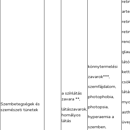
reti
arte
reti
reti
rend
gla
látó
könnytermelési
kett
zavarok***,
csö
szemfájdalom,
látá
a színlátás
photophobia,
zavara **,
myo
Szembetegségek és
photopsia,
látászavarok,
szemészeti tünetek
asth
homályos
hyperaemia a
látás
üveg
szemben,