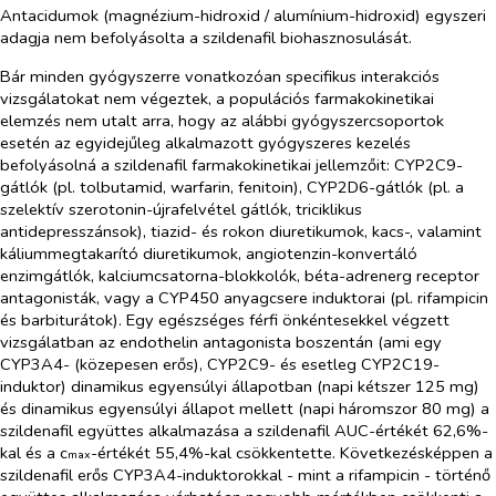
Antacidumok (magnézium-hidroxid / alumínium-hidroxid) egyszeri
adagja nem befolyásolta a szildenafil biohasznosulását.
Bár minden gyógyszerre vonatkozóan specifikus interakciós
vizsgálatokat nem végeztek, a populációs farmakokinetikai
elemzés nem utalt arra, hogy az alábbi gyógyszercsoportok
esetén az egyidejűleg alkalmazott gyógyszeres kezelés
befolyásolná a szildenafil farmakokinetikai jellemzőit: CYP2C9-
gátlók (pl. tolbutamid, warfarin, fenitoin), CYP2D6-gátlók (pl. a
szelektív szerotonin-újrafelvétel gátlók, triciklikus
antidepresszánsok), tiazid- és rokon diuretikumok, kacs-, valamint
káliummegtakarító diuretikumok, angiotenzin-konvertáló
enzimgátlók, kalciumcsatorna-blokkolók, béta-adrenerg receptor
antagonisták, vagy a CYP450 anyagcsere induktorai (pl. rifampicin
és barbiturátok). Egy egészséges férfi önkéntesekkel végzett
vizsgálatban az endothelin antagonista boszentán (ami egy
CYP3A4- (közepesen erős), CYP2C9- és esetleg CYP2C19-
induktor) dinamikus egyensúlyi állapotban (napi kétszer 125 mg)
és dinamikus egyensúlyi állapot mellett (napi háromszor 80 mg) a
szildenafil együttes alkalmazása a szildenafil AUC-értékét 62,6%-
kal és a c
-értékét 55,4%-kal csökkentette. Következésképpen a
max
szildenafil erős CYP3A4-induktorokkal - mint a rifampicin - történő