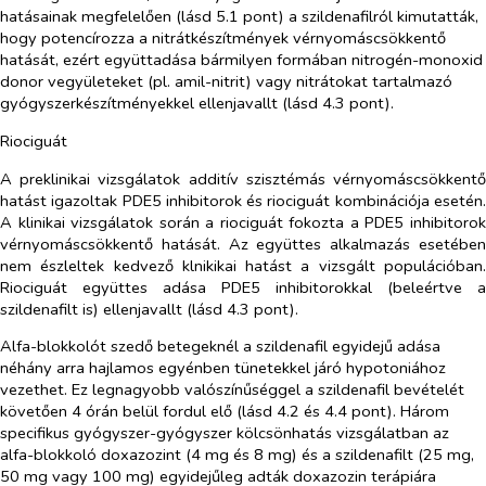
hatásainak megfelelően (lásd 5.1 pont) a szildenafilról kimutatták,
hogy potencírozza a nitrátkészítmények vérnyomáscsökkentő
hatását, ezért együttadása bármilyen formában nitrogén-monoxid
donor vegyületeket (pl. amil-nitrit) vagy nitrátokat tartalmazó
gyógyszerkészítményekkel ellenjavallt (lásd 4.3 pont).
Riociguát
A preklinikai vizsgálatok additív szisztémás vérnyomáscsökkentő
hatást igazoltak PDE5 inhibitorok és riociguát kombinációja esetén.
A klinikai vizsgálatok során a riociguát fokozta a PDE5 inhibitorok
vérnyomáscsökkentő hatását. Az együttes alkalmazás esetében
nem észleltek kedvező klnikikai hatást a vizsgált populációban.
Riociguát együttes adása PDE5 inhibitorokkal (beleértve a
szildenafilt is) ellenjavallt (lásd 4.3 pont).
Alfa-blokkolót szedő betegeknél a szildenafil egyidejű adása
néhány arra hajlamos egyénben tünetekkel járó hypotoniához
vezethet. Ez legnagyobb valószínűséggel a szildenafil bevételét
követően 4 órán belül fordul elő (lásd 4.2 és 4.4 pont). Három
specifikus gyógyszer-gyógyszer kölcsönhatás vizsgálatban az
alfa-blokkoló doxazozint (4 mg és 8 mg) és a szildenafilt (25 mg,
50 mg vagy 100 mg) egyidejűleg adták doxazozin terápiára