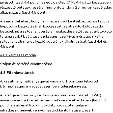
javasolt (lásd 4.4 pont), az egyidejűleg CYP3A4 gátló kezelésben
részesülő betegek részére megfontolandó a 25 mg-os kezdő adag
alkalmazása (lásd 4.5 pont).
Annak érdekében, hogy minimálisra csökkentsék az orthostaticus
hypotonia kialakulásának kockázatát, az alfa-blokkolót szedő
betegeknél a szildenafil terápia megkezdése előtt az alfa-blokkoló
terápia stabil beállítása szükséges. Ezenkívül mérlegelni kell a
szildenafil 25 mg-os kezdő adagjának alkalmazását (lásd 4.4 és
4.5 pont).
Az alkalmazás módja
Szájon át történő alkalmazásra.
4.3 Ellenjavallatok
A készítmény hatóanyagával vagy a 6.1 pontban felsorolt
bármely segédanyagával szembeni túlérzékenység.
A nitrogén-monoxid / ciklikus guanozin-monofoszfát (cGMP)
anyagcsereútra kifejtett ismert hatásai következtében (lásd 5.1
pont) a szildenafilról kimutatták, hogy potenciálja a
nitrátkészítmények vérnyomáscsökkentő hatásait, ezért