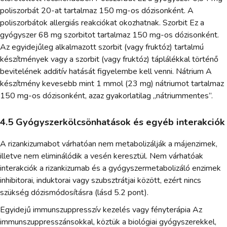
poliszorbát 20-at tartalmaz 150 mg-os dózisonként. A
poliszorbátok allergiás reakciókat okozhatnak. Szorbit Ez a
gyógyszer 68 mg szorbitot tartalmaz 150 mg-os dózisonként.
Az egyidejűleg alkalmazott szorbit (vagy fruktóz) tartalmú
készítmények vagy a szorbit (vagy fruktóz) táplálékkal történő
bevitelének additív hatását figyelembe kell venni. Nátrium A
készítmény kevesebb mint 1 mmol (23 mg) nátriumot tartalmaz
150 mg-os dózisonként, azaz gyakorlatilag „nátriummentes”.
4.5 Gyógyszerkölcsönhatások és egyéb interakciók
A rizankizumabot várhatóan nem metabolizálják a májenzimek,
illetve nem eliminálódik a vesén keresztül. Nem várhatóak
interakciók a rizankizumab és a gyógyszermetabolizáló enzimek
inhibitorai, induktorai vagy szubsztrátjai között, ezért nincs
szükség dózismódosításra (lásd 5.2 pont).
Egyidejű immunszuppresszív kezelés vagy fényterápia Az
immunszuppresszánsokkal, köztük a biológiai gyógyszerekkel,