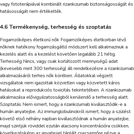
vagy fototerápiával kombinált rizankizumab biztonságosságát és
hatásosságát nem értékelték.
4.6 Termékenység, terhesség és szoptatás
Fogamzóképes életkorú nők Fogamzóképes életkorban lévő
nőknek hatékony fogamzásgátló módszert kell alkalmazniuk a
kezelés alatt és a kezelést követően legalább 21 hétig.
Terhesség Nincs, vagy csak korlátozott mennyiségű adat
(kevesebb mint 300 terhesség) áll rendelkezésre a rizankizumab
alkalmazásáról terhes nők körében. Állatokkal végzett
vizsgálatok nem igazoltak közvetlen vagy közvetett káros
hatásokat a reprodukciós toxicitás tekintetében. A rizankizumab
alkalmazása elővigyázatosságból kerülendő a terhesség alatt.
Szoptatás Nem ismert, hogy a rizankizumab kiválasztódik-e a
humán anyatejbe. Az immunglobulinokról ismert, hogy a szülést
követő első néhány napban kiválasztódnak a humán anyatejbe,
majd szintjük röviddel ezután alacsony koncentrációra csökken,
következésképp az anyatejjel táplált csecsemőre nézve a