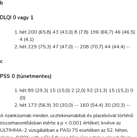
b
DLQI 0 vagy 1
hét 200 (65,8) 43 (43,0) 8 (7,8) 196 (66,7) 46 (46,5)
4 (4,1)
hét 229 (75,3) 47 (47,0) -- 208 (70,7) 44 (44,4) --
c
PSS 0 (tünetmentes)
hét 89 (29,3) 15 (15,0) 2 (2,0) 92 (31,3) 15 (15,2) 0
(0)
hét 173 (56,9) 30 (30,0) -- 160 (54,4) 30 (30,3) --
A rizankizumab minden, usztekinumabbal és placebóval történő
összehasonlításban elérte a p < 0,001 értéket, kivéve az
ULTIMMA-2 vizsgálatban a PASI 75 esetében az 52. héten,