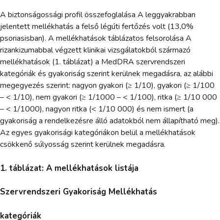
A biztonságossági profil összefoglalása A leggyakrabban
jelentett mellékhatás a felső légúti fertőzés volt (13,0%
psoriasisban). A mellékhatások táblázatos felsorolása A
rizankizumabbal végzett klinikai vizsgálatokból származó
mellékhatások (1. táblázat) a MedDRA szervrendszeri
kategóriák és gyakoriság szerint kerülnek megadásra, az alábbi
megegyezés szerint: nagyon gyakori (≥ 1/10), gyakori (≥ 1/100
– < 1/10), nem gyakori (≥ 1/1000 – < 1/100), ritka (≥ 1/10 000
– < 1/1000), nagyon ritka (< 1/10 000) és nem ismert (a
gyakoriság a rendelkezésre álló adatokból nem állapítható meg).
Az egyes gyakorisági kategóriákon belül a mellékhatások
csökkenő súlyosság szerint kerülnek megadásra.
1. táblázat: A mellékhatások listája
Szervrendszeri Gyakoriság Mellékhatás
kategóriák