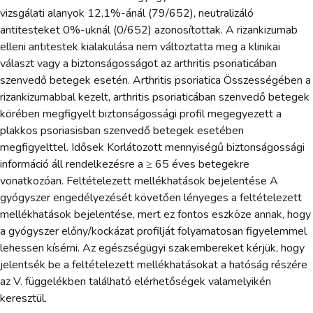
vizsgálati alanyok 12,1%-ánál (79/652), neutralizáló
antitesteket 0%-uknál (0/652) azonosítottak. A rizankizumab
elleni antitestek kialakulása nem változtatta meg a klinikai
választ vagy a biztonságosságot az arthritis psoriaticában
szenvedő betegek esetén. Arthritis psoriatica Összességében a
rizankizumabbal kezelt, arthritis psoriaticában szenvedő betegek
körében megfigyelt biztonságossági profil megegyezett a
plakkos psoriasisban szenvedő betegek esetében
megfigyelttel. Idősek Korlátozott mennyiségű biztonságossági
információ áll rendelkezésre a ≥ 65 éves betegekre
vonatkozóan. Feltételezett mellékhatások bejelentése A
gyógyszer engedélyezését követően lényeges a feltételezett
mellékhatások bejelentése, mert ez fontos eszköze annak, hogy
a gyógyszer előny/kockázat profilját folyamatosan figyelemmel
lehessen kísérni. Az egészségügyi szakembereket kérjük, hogy
jelentsék be a feltételezett mellékhatásokat a hatóság részére
az V. függelékben található elérhetőségek valamelyikén
keresztül.