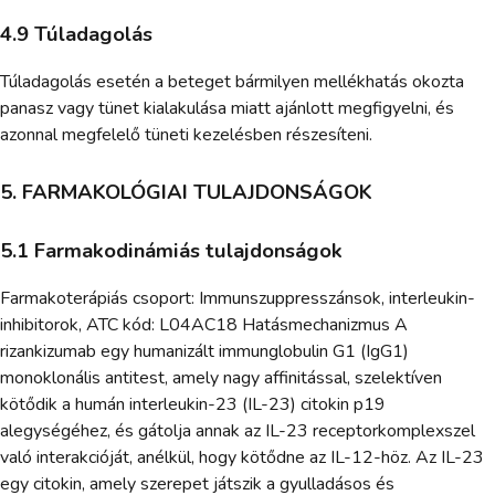
4.9 Túladagolás
Túladagolás esetén a beteget bármilyen mellékhatás okozta
panasz vagy tünet kialakulása miatt ajánlott megfigyelni, és
azonnal megfelelő tüneti kezelésben részesíteni.
5. FARMAKOLÓGIAI TULAJDONSÁGOK
5.1 Farmakodinámiás tulajdonságok
Farmakoterápiás csoport: Immunszuppresszánsok, interleukin-
inhibitorok, ATC kód: L04AC18 Hatásmechanizmus A
rizankizumab egy humanizált immunglobulin G1 (IgG1)
monoklonális antitest, amely nagy affinitással, szelektíven
kötődik a humán interleukin-23 (IL-23) citokin p19
alegységéhez, és gátolja annak az IL-23 receptorkomplexszel
való interakcióját, anélkül, hogy kötődne az IL-12-höz. Az IL-23
egy citokin, amely szerepet játszik a gyulladásos és