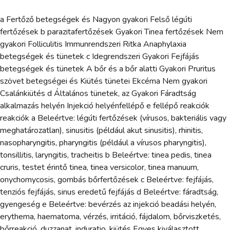
a Fertőző betegségek és Nagyon gyakori Felső légúti
fertőzések b parazitafertőzések Gyakori Tinea fertőzések Nem
gyakori Folliculitis Immunrendszeri Ritka Anaphylaxia
betegségek és tünetek c Idegrendszeri Gyakori Fejfájás
betegségek és tünetek A bőr és a bőr alatti Gyakori Pruritus
szövet betegségei és Kiütés tünetei Ekcéma Nem gyakori
Csalánkiütés d Általános tünetek, az Gyakori Fáradtság
alkalmazás helyén Injekció helyénfellépő e fellépő reakciók
reakciók a Beleértve: légúti fertőzések (vírusos, bakteriális vagy
meghatározatlan), sinusitis (például akut sinusitis), rhinitis,
nasopharyngitis, pharyngitis (például a vírusos pharyngitis),
tonsillitis, laryngitis, tracheitis b Beleértve: tinea pedis, tinea
cruris, testet érintő tinea, tinea versicolor, tinea manuum,
onychomycosis, gombás bőrfertőzések c Beleértve: fejfájás,
tenziós fejfájás, sinus eredetű fejfájás d Beleértve: fáradtság,
gyengeség e Beleértve: bevérzés az injekció beadási helyén,
erythema, haematoma, vérzés, irritáció, fájdalom, bőrviszketés,
bőrreakció, duzzanat, induratio, kiütés Egyes kiválasztott