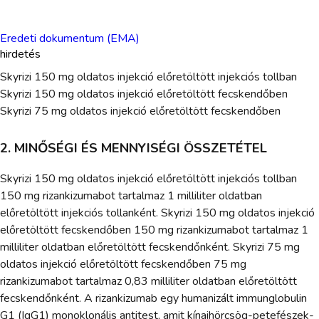
Eredeti dokumentum (EMA)
hirdetés
Skyrizi 150 mg oldatos injekció előretöltött injekciós tollban
Skyrizi 150 mg oldatos injekció előretöltött fecskendőben
Skyrizi 75 mg oldatos injekció előretöltött fecskendőben
2. MINŐSÉGI ÉS MENNYISÉGI ÖSSZETÉTEL
Skyrizi 150 mg oldatos injekció előretöltött injekciós tollban
150 mg rizankizumabot tartalmaz 1 milliliter oldatban
előretöltött injekciós tollanként. Skyrizi 150 mg oldatos injekció
előretöltött fecskendőben 150 mg rizankizumabot tartalmaz 1
milliliter oldatban előretöltött fecskendőnként. Skyrizi 75 mg
oldatos injekció előretöltött fecskendőben 75 mg
rizankizumabot tartalmaz 0,83 milliliter oldatban előretöltött
fecskendőnként. A rizankizumab egy humanizált immunglobulin
G1 (IgG1) monoklonális antitest, amit kínaihörcsög-petefészek-