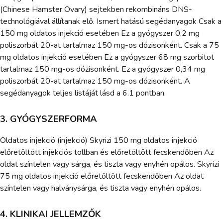
(Chinese Hamster Ovary) sejtekben rekombináns DNS-
technológiával állítanak elő. Ismert hatású segédanyagok Csak a
150 mg oldatos injekció esetében Ez a gyógyszer 0,2 mg
poliszorbát 20-at tartalmaz 150 mg-os dózisonként. Csak a 75
mg oldatos injekció esetében Ez a gyógyszer 68 mg szorbitot
tartalmaz 150 mg-os dózisonként. Ez a gyógyszer 0,34 mg
poliszorbát 20-at tartalmaz 150 mg-os dózisonként. A
segédanyagok teljes listáját lásd a 6.1 pontban.
3. GYÓGYSZERFORMA
Oldatos injekció (injekció) Skyrizi 150 mg oldatos injekció
előretöltött injekciós tollban és előretöltött fecskendőben Az
oldat színtelen vagy sárga, és tiszta vagy enyhén opálos. Skyrizi
75 mg oldatos injekció előretöltött fecskendőben Az oldat
színtelen vagy halványsárga, és tiszta vagy enyhén opálos.
4. KLINIKAI JELLEMZŐK