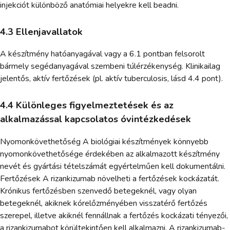
injekciót különböző anatómiai helyekre kell beadni.
4.3 Ellenjavallatok
A készítmény hatóanyagával vagy a 6.1 pontban felsorolt
bármely segédanyagával szembeni túlérzékenység. Klinikailag
jelentős, aktív fertőzések (pl. aktív tuberculosis, lásd 4.4 pont).
4.4 Különleges figyelmeztetések és az
alkalmazással kapcsolatos óvintézkedések
Nyomonkövethetőség A biológiai készítmények könnyebb
nyomonkövethetősége érdekében az alkalmazott készítmény
nevét és gyártási tételszámát egyértelműen kell dokumentálni.
Fertőzések A rizankizumab növelheti a fertőzések kockázatát.
Krónikus fertőzésben szenvedő betegeknél, vagy olyan
betegeknél, akiknek kórelőzményében visszatérő fertőzés
szerepel, illetve akiknél fennállnak a fertőzés kockázati tényezői,
a rizankizumabot körültekintően kell alkalmazni. A rizankizumab-