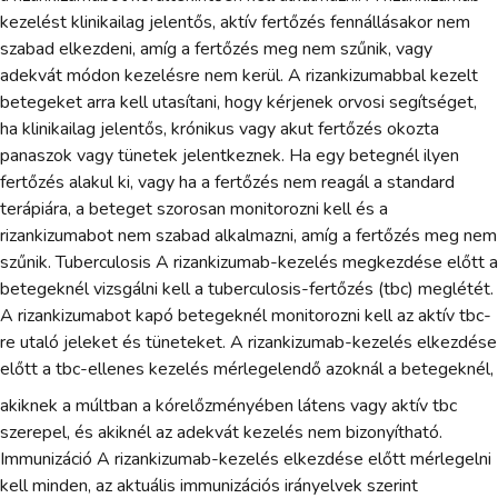
kezelést klinikailag jelentős, aktív fertőzés fennállásakor nem
szabad elkezdeni, amíg a fertőzés meg nem szűnik, vagy
adekvát módon kezelésre nem kerül. A rizankizumabbal kezelt
betegeket arra kell utasítani, hogy kérjenek orvosi segítséget,
ha klinikailag jelentős, krónikus vagy akut fertőzés okozta
panaszok vagy tünetek jelentkeznek. Ha egy betegnél ilyen
fertőzés alakul ki, vagy ha a fertőzés nem reagál a standard
terápiára, a beteget szorosan monitorozni kell és a
rizankizumabot nem szabad alkalmazni, amíg a fertőzés meg nem
szűnik. Tuberculosis A rizankizumab-kezelés megkezdése előtt a
betegeknél vizsgálni kell a tuberculosis-fertőzés (tbc) meglétét.
A rizankizumabot kapó betegeknél monitorozni kell az aktív tbc-
re utaló jeleket és tüneteket. A rizankizumab-kezelés elkezdése
előtt a tbc-ellenes kezelés mérlegelendő azoknál a betegeknél,
akiknek a múltban a kórelőzményében látens vagy aktív tbc
szerepel, és akiknél az adekvát kezelés nem bizonyítható.
Immunizáció A rizankizumab-kezelés elkezdése előtt mérlegelni
kell minden, az aktuális immunizációs irányelvek szerint