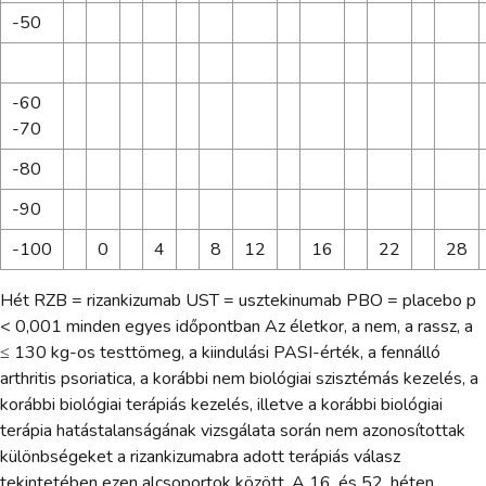
-50
-60
-70
-80
-90
-100
0
4
8
12
16
22
28
Hét RZB = rizankizumab UST = usztekinumab PBO = placebo p
< 0,001 minden egyes időpontban Az életkor, a nem, a rassz, a
≤ 130 kg-os testtömeg, a kiindulási PASI-érték, a fennálló
arthritis psoriatica, a korábbi nem biológiai szisztémás kezelés, a
korábbi biológiai terápiás kezelés, illetve a korábbi biológiai
terápia hatástalanságának vizsgálata során nem azonosítottak
különbségeket a rizankizumabra adott terápiás válasz
tekintetében ezen alcsoportok között. A 16. és 52. héten