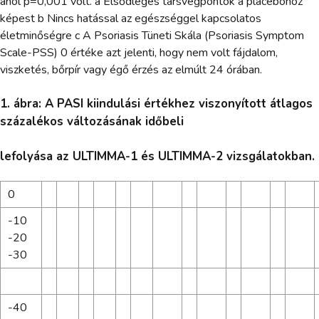
ahol p=0,001 volt. a Elsődleges társvégpontok a placebóhoz
képest b Nincs hatással az egészséggel kapcsolatos
életminőségre c A Psoriasis Tüneti Skála (Psoriasis Symptom
Scale-PSS) 0 értéke azt jelenti, hogy nem volt fájdalom,
viszketés, bőrpír vagy égő érzés az elmúlt 24 órában.
1. ábra: A PASI kiindulási értékhez viszonyított átlagos
százalékos változásának időbeli
lefolyása az ULTIMMA-1 és ULTIMMA-2 vizsgálatokban.
0
-10
-20
-30
-40