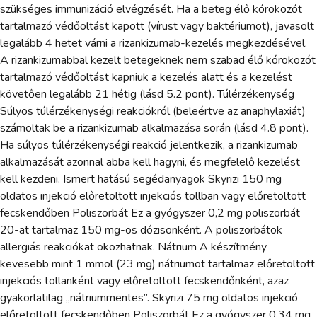
szükséges immunizáció elvégzését. Ha a beteg élő kórokozót
tartalmazó védőoltást kapott (vírust vagy baktériumot), javasolt
legalább 4 hetet várni a rizankizumab-kezelés megkezdésével.
A rizankizumabbal kezelt betegeknek nem szabad élő kórokozót
tartalmazó védőoltást kapniuk a kezelés alatt és a kezelést
követően legalább 21 hétig (lásd 5.2 pont). Túlérzékenység
Súlyos túlérzékenységi reakciókról (beleértve az anaphylaxiát)
számoltak be a rizankizumab alkalmazása során (lásd 4.8 pont).
Ha súlyos túlérzékenységi reakció jelentkezik, a rizankizumab
alkalmazását azonnal abba kell hagyni, és megfelelő kezelést
kell kezdeni. Ismert hatású segédanyagok Skyrizi 150 mg
oldatos injekció előretöltött injekciós tollban vagy előretöltött
fecskendőben Poliszorbát Ez a gyógyszer 0,2 mg poliszorbát
20-at tartalmaz 150 mg-os dózisonként. A poliszorbátok
allergiás reakciókat okozhatnak. Nátrium A készítmény
kevesebb mint 1 mmol (23 mg) nátriumot tartalmaz előretöltött
injekciós tollanként vagy előretöltött fecskendőnként, azaz
gyakorlatilag „nátriummentes”. Skyrizi 75 mg oldatos injekció
előretöltött fecskendőben Poliszorbát Ez a gyógyszer 0,34 mg