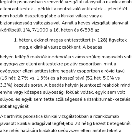
legtöbb psoriasisban szenvedő vizsgálati alanynál a rizankizumab
elleni antitestek – például a neutralizáló antitestek – jelenlétét
nem hozták összefüggésbe a klinikai válasz vagy a
biztonságosság változásaival. Annál a kevés vizsgálati alanynál
(körülbelül 1%, 7/1000 a 16. héten és 6/598 az
héten), akiknél magas antitesttitert (> 128) figyeltek
meg, a klinikai válasz csökkent. A beadás
helyén fellépő reakciók incidenciája számszerűleg magasabb volt
a gyógyszer elleni antitestekre pozitív csoportban, mint a
gyógyszer elleni antitestekre negatív csoportban a rövid távú
(16 hét: 2,7% vs. 1,3%) és a hosszú távú (52 hét: 5,0% vs
3,3%) kezelés során. A beadás helyén jelentkező reakciók mind
enyhe vagy közepes súlyossági fokúak voltak, egyik sem volt
súlyos, és egyik sem tette szükségessé a rizankizumab-kezelés
abbahagyását.
Az arthritis psoriatica klinikai vizsgálatokban a rizankizumab
javasolt klinikai adagjával legfeljebb 28 hétig kezelt betegeknél
a kezelés hatására kialakuló gyógyszer elleni antitesteket a