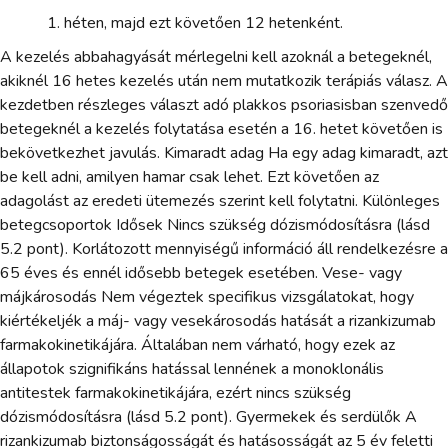
héten, majd ezt követően 12 hetenként.
A kezelés abbahagyását mérlegelni kell azoknál a betegeknél,
akiknél 16 hetes kezelés után nem mutatkozik terápiás válasz. A
kezdetben részleges választ adó plakkos psoriasisban szenvedő
betegeknél a kezelés folytatása esetén a 16. hetet követően is
bekövetkezhet javulás. Kimaradt adag Ha egy adag kimaradt, azt
be kell adni, amilyen hamar csak lehet. Ezt követően az
adagolást az eredeti ütemezés szerint kell folytatni. Különleges
betegcsoportok Idősek Nincs szükség dózismódosításra (lásd
5.2 pont). Korlátozott mennyiségű információ áll rendelkezésre a
65 éves és ennél idősebb betegek esetében. Vese- vagy
májkárosodás Nem végeztek specifikus vizsgálatokat, hogy
kiértékeljék a máj- vagy vesekárosodás hatását a rizankizumab
farmakokinetikájára. Általában nem várható, hogy ezek az
állapotok szignifikáns hatással lennének a monoklonális
antitestek farmakokinetikájára, ezért nincs szükség
dózismódosításra (lásd 5.2 pont). Gyermekek és serdülők A
rizankizumab biztonságosságát és hatásosságát az 5 év feletti