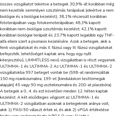
összes vizsgálatot tekintve a betegek 30,9%-át korábban még
nem kezelték semmilyen szisztémás terápiával (ideértve a nem
biológiai és a biológiai kezelést); 38,1% részesült korábban
fototerápiában vagy fotokemoterápiában; 48,3% kapott
korábban nem-biológiai szisztémás kezelést; 42,1% kapott
korábban biológiai terápiát és 23,7% kapott legalább egy TNF-
alfa elleni szert a psoriasis kezelésére. Azok a betegek, akik a
fenti vizsgálatokat és más II. fázisú vagy III. fázisú vizsgálatokat
befejezték, lehetőséget kaptak arra, hogy egy nyílt
kiterjesztésű, LIMMITLESS nevű vizsgálatban is részt vegyenek.
ULTIMMA-1 és ULTIMMA-2 Az ULTIMMA-1 és ULTIMMA-2
vizsgálatokba 997 beteget vontak be (598-at randomizáltak
150 mg rizankizumabra, 199-et [kiinduláskori testtömegük
alapján] 45 vagy 90 mg usztekinumabra és 200-at placebóra).
A betegek a 0., 4. és ezt követően minden 12. héten kaptak
kezelést. A két elsődleges végpont az ULTIMMA-1 és
ULTIMMA-2 vizsgálatban azoknak a betegeknek aránya volt,
akik 1) PASI 90 választ értek el, és akik 2) sPGA értékelése
tiszta vagy csaknem tiszta (sPGA 0 vagy 1) lett a