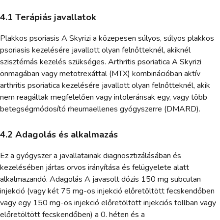
4.1 Terápiás javallatok
Plakkos psoriasis A Skyrizi a közepesen súlyos, súlyos plakkos
psoriasis kezelésére javallott olyan felnőtteknél, akiknél
szisztémás kezelés szükséges. Arthritis psoriatica A Skyrizi
önmagában vagy metotrexáttal (MTX) kombinációban aktív
arthritis psoriatica kezelésére javallott olyan felnőtteknél, akik
nem reagáltak megfelelően vagy intoleránsak egy, vagy több
betegségmódosító rheumaellenes gyógyszerre (DMARD).
4.2 Adagolás és alkalmazás
Ez a gyógyszer a javallatainak diagnosztizálásában és
kezelésében jártas orvos irányítása és felügyelete alatt
alkalmazandó. Adagolás A javasolt dózis 150 mg subcutan
injekció (vagy két 75 mg-os injekció előretöltött fecskendőben
vagy egy 150 mg-os injekció előretöltött injekciós tollban vagy
előretöltött fecskendőben) a 0. héten és a