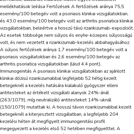
mellékhatások leírása Fertőzések A fertőzések aránya 75,5
esemény/100 betegév volt a psoriasis klinikai vizsgálatokban,
és 43,0 esemény/100 betegév volt az arthritis psoriatica klinikai
vizsgálatokban, beleértve a hosszú távú rizankizumab-expozíciót.
Az esetek többsége nem súlyos és enyhe-közepes súlyosságú
volt, és nem vezetett a rizankizumab-kezelés abbahagyásához.
A súlyos fertőzések aránya 1,7 esemény/100 betegév volt a
psoriasis vizsgálatokban és 2,6 esemény/100 betegév az
arthritis psoriatica vizsgálatokban (lásd 4.4 pont).
Immunogenitás A psoriasis klinikai vizsgálatokban az ajánlott
klinikai dózisú rizankizumabbal legfeljebb 52 hétig kezelt
betegeknél a kezelés hatására kialakuló gyógyszer elleni
antitesteket az értékelt vizsgálati alanyok 24%-ánál
(263/1079), míg neutralizáló antitesteket 14%-uknál
(150/1079) mutattak ki. A hosszú távon rizankizumabbal kezelt
betegeknél a kiterjesztett vizsgálatban, a legfeljebb 204
kezelési héten át megfigyelt immunogenitási profil
megegyezett a kezelés első 52 hetében megfigyelttel. A