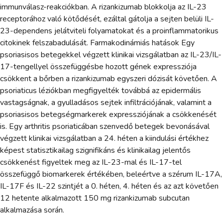
immunválasz-reakciókban. A rizankizumab blokkolja az IL-23
receptorához való kötődését, ezáltal gátolja a sejten belüli IL-
23-dependens jelátviteli folyamatokat és a proinflammatorikus
citokinek felszabadulását. Farmakodinámiás hatások Egy
psoriasisos betegekkel végzett klinikai vizsgálatban az IL-23/IL-
17-tengellyel összefüggésbe hozott gének expressziója
csökkent a bőrben a rizankizumab egyszeri dózisát követően. A
psoriaticus léziókban megfigyelték továbbá az epidermális
vastagságnak, a gyulladásos sejtek infiltrációjának, valamint a
psoriasisos betegségmarkerek expressziójának a csökkenését
is. Egy arthritis psoriaticában szenvedő betegek bevonásával
végzett klinikai vizsgálatban a 24. héten a kiindulási értékhez
képest statisztikailag szignifikáns és klinikailag jelentős
csökkenést figyeltek meg az IL-23-mal és IL-17-tel
összefüggő biomarkerek értékében, beleértve a szérum IL-17A,
IL-17F és IL-22 szintjét a 0. héten, 4. héten és az azt követően
12 hetente alkalmazott 150 mg rizankizumab subcutan
alkalmazása során.