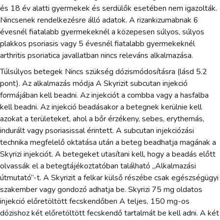
és 18 év alatti gyermekek és serdülők esetében nem igazolták.
Nincsenek rendelkezésre álló adatok. A rizankizumabnak 6
évesnél fiatalabb gyermekeknél a közepesen súlyos, súlyos
plakkos psoriasis vagy 5 évesnél fiatalabb gyermekeknél
arthritis psoriatica javallatban nincs releváns alkalmazása.
Túlsúlyos betegek Nincs szükség dózismódosításra (lásd 5.2
pont). Az alkalmazás módja A Skyrizit subcutan injekció
formájában kell beadni. Az injekciót a combba vagy a hasfalba
kell beadni. Az injekció beadásakor a betegnek kerülnie kell
azokat a területeket, ahol a bőr érzékeny, sebes, erythemás,
indurált vagy psoriasissal érintett. A subcutan injekciózási
technika megfelelő oktatása után a beteg beadhatja magának a
Skyrizi injekciót. A betegeket utasítani kell, hogy a beadás előtt
olvassák el a betegtájékoztatóban található „Alkalmazási
útmutató”-t. A Skyrizit a felkar külső részébe csak egészségügyi
szakember vagy gondozó adhatja be. Skyrizi 75 mg oldatos
injekció előretöltött fecskendőben A teljes, 150 mg-os
dózishoz két előretöltött fecskendő tartalmát be kell adni. A két