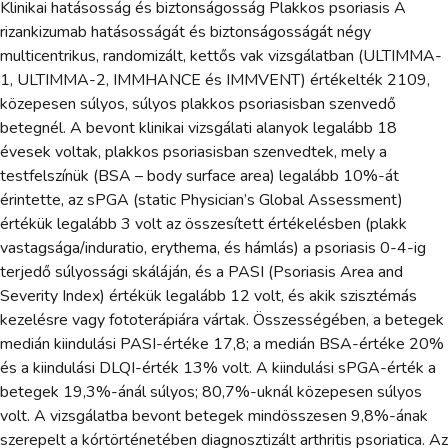
Klinikai hatásosság és biztonságosság Plakkos psoriasis A
rizankizumab hatásosságát és biztonságosságát négy
multicentrikus, randomizált, kettős vak vizsgálatban (ULTIMMA-
1, ULTIMMA-2, IMMHANCE és IMMVENT) értékelték 2109,
közepesen súlyos, súlyos plakkos psoriasisban szenvedő
betegnél. A bevont klinikai vizsgálati alanyok legalább 18
évesek voltak, plakkos psoriasisban szenvedtek, mely a
testfelszínük (BSA – body surface area) legalább 10%-át
érintette, az sPGA (static Physician’s Global Assessment)
értékük legalább 3 volt az összesített értékelésben (plakk
vastagsága/induratio, erythema, és hámlás) a psoriasis 0-4-ig
terjedő súlyossági skáláján, és a PASI (Psoriasis Area and
Severity Index) értékük legalább 12 volt, és akik szisztémás
kezelésre vagy fototerápiára vártak. Összességében, a betegek
medián kiindulási PASI-értéke 17,8; a medián BSA-értéke 20%
és a kiindulási DLQI-érték 13% volt. A kiindulási sPGA-érték a
betegek 19,3%-ánál súlyos; 80,7%-uknál közepesen súlyos
volt. A vizsgálatba bevont betegek mindösszesen 9,8%-ának
szerepelt a kórtörténetében diagnosztizált arthritis psoriatica. Az