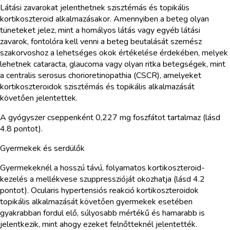
Látási zavarokat jelenthetnek szisztémás és topikális
kortikoszteroid alkalmazásakor. Amennyiben a beteg olyan
tüneteket jelez, mint a homályos látás vagy egyéb látási
zavarok, fontolóra kell venni a beteg beutalását szemész
szakorvoshoz a lehetséges okok értékelése érdekében, melyek
lehetnek cataracta, glaucoma vagy olyan ritka betegségek, mint
a centralis serosus chorioretinopathia (CSCR), amelyeket
kortikoszteroidok szisztémás és topikális alkalmazását
követően jelentettek.
A gyógyszer cseppenként 0,227 mg foszfátot tartalmaz (lásd
4.8 pontot).
Gyermekek és serdülők
Gyermekeknél a hosszú távú, folyamatos kortikoszteroid-
kezelés a mellékvese szuppresszióját okozhatja (lásd 4.2
pontot). Ocularis hypertensiós reakció kortikoszteroidok
topikális alkalmazását követően gyermekek esetében
gyakrabban fordul elő, súlyosabb mértékű és hamarabb is
jelentkezik, mint ahogy ezeket felnőtteknél jelentették.