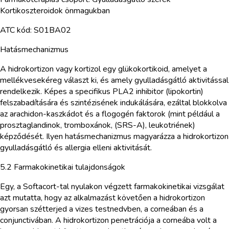
Kortikoszteroidok önmagukban
ATC kód: S01BA02
Hatásmechanizmus
A hidrokortizon vagy kortizol egy glükokortikoid, amelyet a
mellékvesekéreg választ ki, és amely gyulladásgátló aktivitással
rendelkezik. Képes a specifikus PLA2 inhibitor (lipokortin)
felszabadítására és szintézisének indukálására, ezáltal blokkolva
az arachidon-kaszkádot és a flogogén faktorok (mint például a
prosztaglandinok, tromboxánok, (SRS-A), leukotriének)
képződését. Ilyen hatásmechanizmus magyarázza a hidrokortizon
gyulladásgátló és allergia elleni aktivitását.
5.2 Farmakokinetikai tulajdonságok
Egy, a Softacort-tal nyulakon végzett farmakokinetikai vizsgálat
azt mutatta, hogy az alkalmazást követően a hidrokortizon
gyorsan szétterjed a vizes testnedvben, a corneában és a
conjunctivában. A hidrokortizon penetrációja a corneába volt a