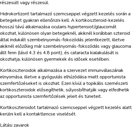
részesült vagy részesül.
Hidrokortizont tartalmazó szemcseppel végzett kezelés során a
betegeket gyakran ellenőrizni kell. A kortikoszteroid-kezelés
hosszú távú alkalmazása ocularis hypertensiot/glaucomát
okozhat, különösen olyan betegeknél, akiknél korábban szteroid
által indukált szembelnyomás-fokozódás jelentkezett, illetve
akiknél előzőleg már szembelnyomás-fokozódás vagy glaucoma
állt fenn (lásd 4.3 és 4.8 pont), és cataracta kialakulását is
okozhatja, különösen gyermekek és idősek esetében.
Kortikoszteroidok alkalmazása a szervezet immunválaszának
elnyomása, illetve a gyógyulás elhúzódása miatt opportunista
szemfertőzéseket is okozhat. Ezen kívül a topikális szemészeti
kortikoszteroidok elősegíthetik, súlyosbíthatják vagy elfedhetik
az opportunista szemfertőzések jeleit és tüneteit.
Kortikoszteroidot tartalmazó szemcseppel végzett kezelés alatt
kerülni kell a kontaktlencse viselését.
Látási zavarok