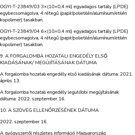
OGYI-T-23849/03 3×(10×0,4 ml) egyadagos tartály (LPDE)
egybecsomagolva, 4 rétegű (papír/polietilén/alumínium/etilén
kopolimer) tasakban.
OGYI-T-23849/04 6×(10×0,4 ml) egyadagos tartály (LPDE)
egybecsomagolva, 4 rétegű (papír/polietilén/alumínium/etilén
kopolimer) tasakban.
9. A FORGALOMBA HOZATALI ENGEDÉLY ELSŐ
KIADÁSÁNAK/ MEGÚJÍTÁSÁNAK DÁTUMA
A forgalomba hozatali engedély első kiadásának dátuma: 2021.
április 13.
A forgalomba hozatali engedély legutóbbi megújításának
dátuma: 2022. szeptember 16.
10. A SZÖVEG ELLENŐRZÉSÉNEK DÁTUMA
2022. szeptember 16.
A gyógyszerről részletes információ Magyarország