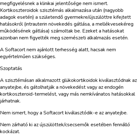
megfigyelésnek a klinikai jelentősége nem ismert.
Kortikoszteroidok szisztémás alkalmazása után (nagyobb
adagok esetén) a születendő gyermekre/újszülöttre kifejtett
hatásokról (intrauterin növekedés gátlása, a mellékvesekéreg
működésének gátlása) számoltak be. Ezeket a hatásokat
azonban nem figyelték meg szemészeti alkalmazás esetén.
A Softacort nem ajánlott terhesség alatt, hacsak nem
egyértelműen szükséges.
Szoptatás
A szisztémásan alkalmazott glükokortikoidok kiválasztódnak az
anyatejbe, és gátolhatják a növekedést vagy az endogén
kortikoszteroid-termelést, vagy más nemkívánatos hatásokkal
járhatnak.
Nem ismert, hogy a Softacort kiválasztódik-e az anyatejbe.
Nem zárható ki az újszülöttek/csecsemők esetében fennálló
kockázat.