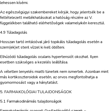
lehessen kísérni.
Az egészségügyi szakembereket kérjük, hogy jelentsék be a
feltételezett mellékhatásokat a hatóság részére az V.
függelékben található elérhetőségek valamelyikén keresztül.
4.9 Túladagolás
Hosszan tartó irritációval járó topikális túladagolás esetén a
szem(ek)et steril vízzel ki kell öblíteni.
Elhúzódó túladagolás ocularis hypertensiót okozhat. Ilyen
esetben szükséges a kezelés leállítása.
A véletlen lenyelés miatti tünetek nem ismertek. Azonban mint
más kortikoszteroidok esetén, az orvos megfontolhatja a
gyomormosást vagy a hánytatást.
5. FARMAKOLÓGIAI TULAJDONSÁGOK
5.1 Farmakodinámiás tulajdonságok
Farmakoterápiás csoport: Gyulladásgátló szerek −