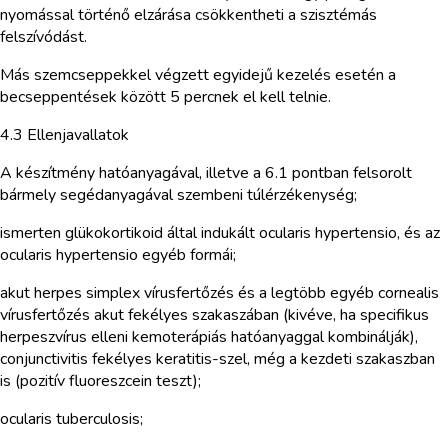
nyomással történő elzárása csökkentheti a szisztémás
felszívódást.
Más szemcseppekkel végzett egyidejű kezelés esetén a
becseppentések között 5 percnek el kell telnie.
4.3 Ellenjavallatok
A készítmény hatóanyagával, illetve a 6.1 pontban felsorolt
bármely segédanyagával szembeni túlérzékenység;
ismerten glükokortikoid által indukált ocularis hypertensio, és az
ocularis hypertensio egyéb formái;
akut herpes simplex vírusfertőzés és a legtöbb egyéb cornealis
vírusfertőzés akut fekélyes szakaszában (kivéve, ha specifikus
herpeszvírus elleni kemoterápiás hatóanyaggal kombinálják),
conjunctivitis fekélyes keratitis-szel, még a kezdeti szakaszban
is (pozitív fluoreszcein teszt);
ocularis tuberculosis;