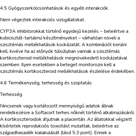
4.5 Gyógyszerkölcsönhatások és egyéb interakciók
Nem végeztek interakciós vizsgálatokat.
CYP3A inhibitorokkal történő egyidejű kezelés − beleértve a
kobicisztát-tartalmú készítményeket – várhatóan növeli a
szisztémás mellékhatások kockázatát. A kombinációt kerülni
kell, kivéve ha az előnyök túlsúlyban vannak a szisztémás
kortikoszteroid mellékhatások megnövekedett kockázatával
szemben. Ilyen esetekben a beteget monitorozni kell a
szisztémás kortikoszteroid mellékhatások észlelése érdekében.
4.6 Termékenység, terhesség és szoptatás
Terhesség
Nincsenek vagy korlátozott mennyiségű adatok állnak
rendelkezésre a Softacort terhes nőknél történő alkalmazásáról.
A kortikoszteroidok átjutnak a placentán. Az állatokkal végzett
kísérletek reprodukciós toxicitást mutattak, beleértve az
szájpadhasadék kialakulását (lásd 5.3 pont). Ennek a