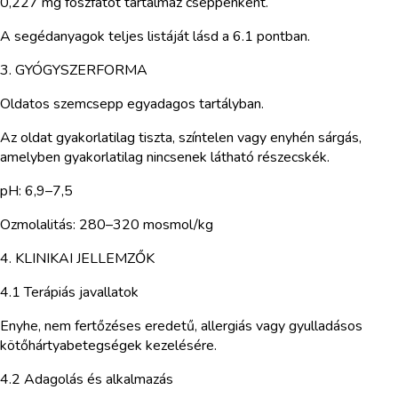
0,227 mg foszfátot tartalmaz cseppenként.
A segédanyagok teljes listáját lásd a 6.1 pontban.
3. GYÓGYSZERFORMA
Oldatos szemcsepp egyadagos tartályban.
Az oldat gyakorlatilag tiszta, színtelen vagy enyhén sárgás,
amelyben gyakorlatilag nincsenek látható részecskék.
pH: 6,9–7,5
Ozmolalitás: 280–320 mosmol/kg
4. KLINIKAI JELLEMZŐK
4.1 Terápiás javallatok
Enyhe, nem fertőzéses eredetű, allergiás vagy gyulladásos
kötőhártyabetegségek kezelésére.
4.2 Adagolás és alkalmazás