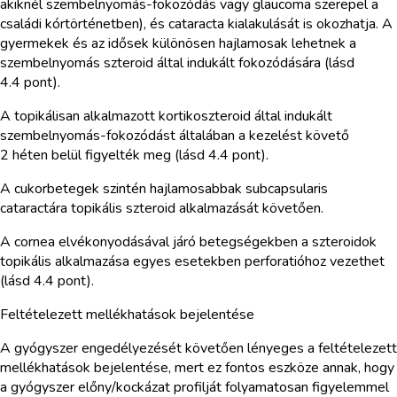
akiknél szembelnyomás-fokozódás vagy glaucoma szerepel a
családi kórtörténetben), és cataracta kialakulását is okozhatja. A
gyermekek és az idősek különösen hajlamosak lehetnek a
szembelnyomás szteroid által indukált fokozódására (lásd
4.4 pont).
A topikálisan alkalmazott kortikoszteroid által indukált
szembelnyomás-fokozódást általában a kezelést követő
2 héten belül figyelték meg (lásd 4.4 pont).
A cukorbetegek szintén hajlamosabbak subcapsularis
cataractára topikális szteroid alkalmazását követően.
A cornea elvékonyodásával járó betegségekben a szteroidok
topikális alkalmazása egyes esetekben perforatióhoz vezethet
(lásd 4.4 pont).
Feltételezett mellékhatások bejelentése
A gyógyszer engedélyezését követően lényeges a feltételezett
mellékhatások bejelentése, mert ez fontos eszköze annak, hogy
a gyógyszer előny/kockázat profilját folyamatosan figyelemmel