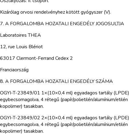
Osztályozás: II. csoport
Kizárólag orvosi rendelvényhez kötött gyógyszer (V).
7. A FORGALOMBA HOZATALI ENGEDÉLY JOGOSULTJA
Laboratoires THEA
12, rue Louis Blériot
63017 Clermont-Ferrand Cedex 2
Franciaország
8. A FORGALOMBA HOZATALI ENGEDÉLY SZÁMA
OGYI-T-23849/01 1×(10×0,4 ml) egyadagos tartály (LPDE)
egybecsomagolva, 4 rétegű (papír/polietilén/alumínium/etilén
kopolimer) tasakban.
OGYI-T-23849/02 2×(10×0,4 ml) egyadagos tartály (LPDE)
egybecsomagolva, 4 rétegű (papír/polietilén/alumínium/etilén
kopolimer) tasakban.