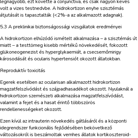
legnagyobb, ezt követte a conjunctiva, és csak nagyon kevés
volt a vizes testnedvbe. A hidrokortizon enyhe szisztémás
átjutását is tapasztalták (<2%-a az alkalmazott adagnak).
5.3 A preklinikai biztonságossági vizsgálatok eredményei
A hidrokortizon elhúzódó ismételt alkalmazása – a szisztémás út
miatt – a testtömeg kisebb mértékű növekedését, fokozott
glükoneogenezist és hyperglykaemiát, a csecsemőmirigy
károsodását és ocularis hypertensiót okozott állatokban.
Reproduktív toxicitás
Egerek esetében az ocularisan alkalmazott hidrokortizon
magzatfelszívódást és szájpadhasadékot okozott. Nyulaknál a
hidrokortizon szemészeti alkalmazása magzatfelszívódást,
valamint a fejet és a hasat érintő többszörös
rendellenességeket okozott.
Ezen kívül az intrauterin növekedés gátlásáról és a központi
idegrendszer funkcionális fejlődésében bekövetkező
változásokról is beszámoltak vemhes állatok kortikoszteroid-