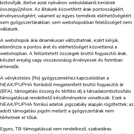
biztosítják, illetve azok nyilvános weboldalairól kerülnek
összegyűjtésre. Az általunk közvetített árak pontosságáért,
érvényességéért, valamint az egyes termékek elérhetőségéért
sem gyógyszertárakban, sem webshopokban felelősséget nem
vállalunk.
A webshopok árai dinamikusan változhatnak, ezért kérjük,
ellenőrizze a pontos árat és elérhetőséget közvetlenül a
webshopban. A feltüntetett összegek bruttó fogyasztói árak,
készlet erejéig vagy visszavonásig érvényesek és forintban
értendők.
A vényköteles (Rx) gyógyszerekhez kapcsolódóan a
NEAK/PUPHA forrásból megjelenített bruttó fogyasztói ár
(BFA), támogatási összeg és térítési díj a társadalombiztosítási
támogatással rendelhető készítményekre vonatkozik. Ezek a
NEAK/PUPHA forrású adatok jogszabály alapján rögzítettek; az
adott támogatási jogcím mellett a gyógyszertárak nem
térhetnek el tőlük.
Egyes, TB-támogatással nem rendelkező, szabadáras