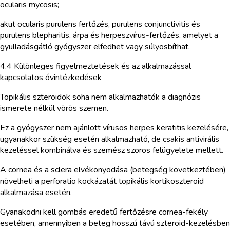
ocularis mycosis;
akut ocularis purulens fertőzés, purulens conjunctivitis és
purulens blepharitis, árpa és herpeszvírus-fertőzés, amelyet a
gyulladásgátló gyógyszer elfedhet vagy súlyosbíthat.
4.4 Különleges figyelmeztetések és az alkalmazással
kapcsolatos óvintézkedések
Topikális szteroidok soha nem alkalmazhatók a diagnózis
ismerete nélkül vörös szemen.
Ez a gyógyszer nem ajánlott vírusos herpes keratitis kezelésére,
ugyanakkor szükség esetén alkalmazható, de csakis antivirális
kezeléssel kombinálva és szemész szoros felügyelete mellett.
A cornea és a sclera elvékonyodása (betegség következtében)
növelheti a perforatio kockázatát topikális kortikoszteroid
alkalmazása esetén.
Gyanakodni kell gombás eredetű fertőzésre cornea-fekély
esetében, amennyiben a beteg hosszú távú szteroid-kezelésben