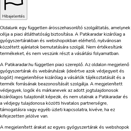
Hibajelentés
Oldalunk egy független árösszehasonlító szolgáltatás, amelynek
célja a piaci átláthatóság biztosítása. A Patikaradar kizárólag a
gyógyszertárakban és webshopokban elérhető, nyilvánosan
közzétett ajánlatok bemutatására szolgál. Nem értékesítünk
termékeket, és nem veszünk részt a vásárlási folyamatban.
A Patikaradar.hu független piaci szereplő. Az oldalon megjelenő
gyógyszertárak és webáruházak (ideértve azok védjegyeit és
logóit) megjelenítése kizárólag a vásárlók tájékoztatását és a
termék forrásának beazonosítását szolgálja. A megjelenített
védjegyek, logók és márkanevek az adott jogtulajdonosok
kizárólagos tulajdonát képezik, és nem utalnak a Patikaradar és
a védjegy tulajdonosa közötti hivatalos partnerségre,
támogatásra vagy egyéb üzleti kapcsolatra, kivéve, ha ez
kifejezetten jelölve van.
A megjelenített árakat az egyes gyógyszertárak és webshopok