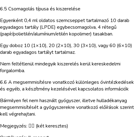
6.5 Csomagolás típusa és kiszerelése
Egyenként 0,4 ml oldatos szemcseppet tartalmazó 10 darab
egyadagos tartály (LPDE) egybecsomagolva, 4 rétegű
(papír/polietilén/alumínium/etilén kopolimer) tasakban.
Egy doboz 10 (1×10), 20 (2×10), 30 (3×10), vagy 60 (6×10)
darab egyadagos tartályt tartalmaz.
Nem feltétlenül mindegyik kiszerelés kerül kereskedelmi
forgalomba.
6.6 A megsemmisítésre vonatkozó különleges óvintézkedések
és egyéb, a készítmény kezelésével kapcsolatos információk
Bármilyen fel nem használt gyógyszer, illetve hulladékanyag
megsemmisítését a gyógyszerekre vonatkozó előírások szerint
kell végrehajtani.
Megjegyzés:  (két keresztes)