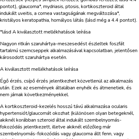
pontot), glaucoma*, mydriasis, ptosis, kortikoszteroid által
indukált uveitis, a cornea vastagságának megváltozása*,
kristályos keratopathia, homályos látás (lásd még a 4.4 pontot).
*lásd A kiválasztott mellékhatások leírása
Nagyon ritkán szaruhártya-meszesedést észleltek foszfát
tartalmú szemcseppek alkalmazásával kapcsolatban, jelentősen
károsodott szaruhártya esetén.
A kiválasztott mellékhatások leírása
Égő érzés, csípő érzés jelentkezhet közvetlenül az alkalmazás
után. Ezek az események általában enyhék és átmenetiek, és
nem járnak következményekkel.
A kortikoszteroid-kezelés hosszú távú alkalmazása ocularis
hypertensiót/glaucomát okozhat (különösen olyan betegeknél,
akiknél korábban szteroid által indukált szembelnyomás-
fokozódás jelentkezett, illetve akiknél előzőleg már
szembelnyomás-fokozódás vagy glaucoma állt fenn, vagy