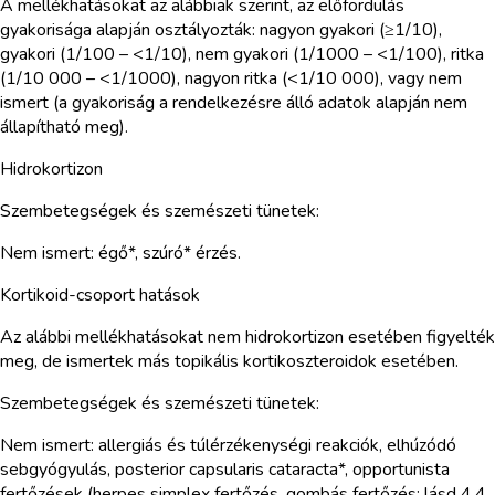
A mellékhatásokat az alábbiak szerint, az előfordulás
gyakorisága alapján osztályozták: nagyon gyakori (≥1/10),
gyakori (1/100 – <1/10), nem gyakori (1/1000 – <1/100), ritka
(1/10 000 – <1/1000), nagyon ritka (<1/10 000), vagy nem
ismert (a gyakoriság a rendelkezésre álló adatok alapján nem
állapítható meg).
Hidrokortizon
Szembetegségek és szemészeti tünetek:
Nem ismert: égő*, szúró* érzés.
Kortikoid-csoport hatások
Az alábbi mellékhatásokat nem hidrokortizon esetében figyelték
meg, de ismertek más topikális kortikoszteroidok esetében.
Szembetegségek és szemészeti tünetek:
Nem ismert: allergiás és túlérzékenységi reakciók, elhúzódó
sebgyógyulás, posterior capsularis cataracta*, opportunista
fertőzések (herpes simplex fertőzés, gombás fertőzés; lásd 4.4