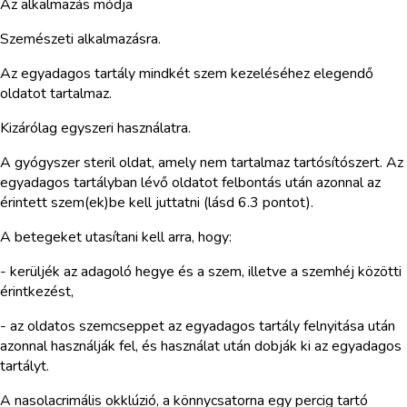
Az alkalmazás módja
Szemészeti alkalmazásra.
Az egyadagos tartály mindkét szem kezeléséhez elegendő
oldatot tartalmaz.
Kizárólag egyszeri használatra.
A gyógyszer steril oldat, amely nem tartalmaz tartósítószert. Az
egyadagos tartályban lévő oldatot felbontás után azonnal az
érintett szem(ek)be kell juttatni (lásd 6.3 pontot).
A betegeket utasítani kell arra, hogy:
- kerüljék az adagoló hegye és a szem, illetve a szemhéj közötti
érintkezést,
- az oldatos szemcseppet az egyadagos tartály felnyitása után
azonnal használják fel, és használat után dobják ki az egyadagos
tartályt.
A nasolacrimális okklúzió, a könnycsatorna egy percig tartó