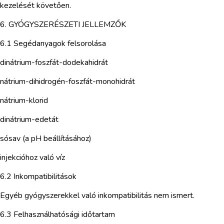
kezelését követően.
6. GYÓGYSZERÉSZETI JELLEMZŐK
6.1 Segédanyagok felsorolása
dinátrium-foszfát-dodekahidrát
nátrium-dihidrogén-foszfát-monohidrát
nátrium-klorid
dinátrium-edetát
sósav (a pH beállításához)
injekcióhoz való víz
6.2 Inkompatibilitások
Egyéb gyógyszerekkel való inkompatibilitás nem ismert.
6.3 Felhasználhatósági időtartam