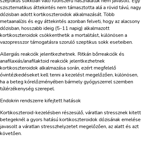
szeptikus sokkban való rutinszerű használatuk nem javasolt. Egy
szisztematikus áttekintés nem támasztotta alá a rövid távú, nagy
dózisban adott kortikoszteroidok alkalmazását. Több
metaanalízis és egy áttekintés azonban felveti, hogy az alacsony
dózisban, hosszabb ideig (5-11 napig) alkalmazott
kortikoszteroidok csökkenthetik a mortalitást, különösen a
vazopresszor támogatásra szoruló szeptikus sokk eseteiben.
Allergiás reakciók jelentkezhetnek. Ritkán bőrreakciók és
anafilaxiás/anafilaktoid reakciók jelentkezhetnek
kortikoszteroidok alkalmazása során, ezért megfelelő
óvintézkedéseket kell tenni a kezelést megelőzően, különösen,
ha a beteg kórelőzményében bármely gyógyszerrel szemben
túlérzékenység szerepel.
Endokrin rendszerre kifejtett hatások
Kortikoszteroid-kezelésben részesülő, váratlan stressznek kitett
betegeknél a gyors hatású kortikoszteroidok dózisának emelése
javasolt a váratlan stresszhelyzetet megelőzően, az alatt és azt
követően.