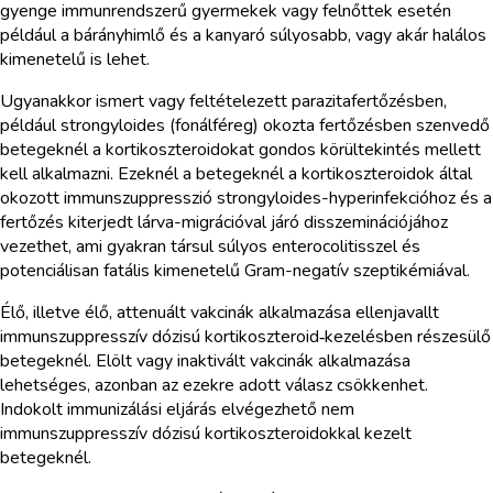
gyenge immunrendszerű gyermekek vagy felnőttek esetén
például a bárányhimlő és a kanyaró súlyosabb, vagy akár halálos
kimenetelű is lehet.
Ugyanakkor ismert vagy feltételezett parazitafertőzésben,
például strongyloides (fonálféreg) okozta fertőzésben szenvedő
betegeknél a kortikoszteroidokat gondos körültekintés mellett
kell alkalmazni. Ezeknél a betegeknél a kortikoszteroidok által
okozott immunszuppresszió strongyloides-hyperinfekcióhoz és a
fertőzés kiterjedt lárva-migrációval járó disszeminációjához
vezethet, ami gyakran társul súlyos enterocolitisszel és
potenciálisan fatális kimenetelű Gram-negatív szeptikémiával.
Élő, illetve élő, attenuált vakcinák alkalmazása ellenjavallt
immunszuppresszív dózisú kortikoszteroid‑kezelésben részesülő
betegeknél. Elölt vagy inaktivált vakcinák alkalmazása
lehetséges, azonban az ezekre adott válasz csökkenhet.
Indokolt immunizálási eljárás elvégezhető nem
immunszuppresszív dózisú kortikoszteroidokkal kezelt
betegeknél.