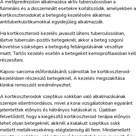
A metilprednizolon alkalmazása aktív tuberculosisban a
fulmináns és a disszeminált esetekre korlátozódik, amelyekben a
kortikoszteroidokat a betegség kezelésére alkalmas
antituberkulotikumokkal egyidejűleg alkalmazzák.
Ha kortikoszteroid-kezelés javasolt látens tuberculosisban,
illetve tuberculin-pozitív betegeknél, akkor a beteg szigorú
követése szükséges a betegség fellángolásának veszélye
miatt. Tartós kezelés esetén a betegeket kemoprofilaxisban kell
részesíteni.
Kaposi-sarcoma előfordulásáról számoltak be kortikoszteroid-
kezelésben részesülő betegeknél. A kezelés megszakítása
klinikai remissziót eredményezhet.
A kortikoszteroidok szeptikus sokkban való alkalmazásának
szerepe ellentmondásos, mivel a korai vizsgálatokban egyaránt
jelentettek előnyös és hátrányos hatásokat is. Újabban
felvetődött, hogy a kiegészítő kortikoszteroid-terápia előnyös
lehet olyan betegeknél, akiknél a kialakult szeptikus sokk
mellett mellékvesekéreg-elégtelenség áll fenn. Mindamellett