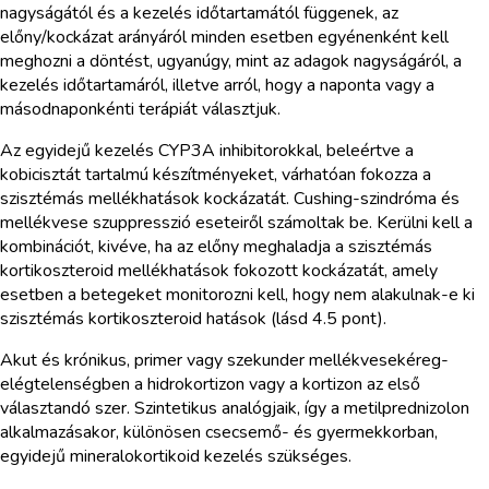
nagyságától és a kezelés időtartamától függenek, az
előny/kockázat arányáról minden esetben egyénenként kell
meghozni a döntést, ugyanúgy, mint az adagok nagyságáról, a
kezelés időtartamáról, illetve arról, hogy a naponta vagy a
másodnaponkénti terápiát választjuk.
Az egyidejű kezelés CYP3A inhibitorokkal, beleértve a
kobicisztát tartalmú készítményeket, várhatóan fokozza a
szisztémás mellékhatások kockázatát. Cushing-szindróma és
mellékvese szuppresszió eseteiről számoltak be. Kerülni kell a
kombinációt, kivéve, ha az előny meghaladja a szisztémás
kortikoszteroid mellékhatások fokozott kockázatát, amely
esetben a betegeket monitorozni kell, hogy nem alakulnak-e ki
szisztémás kortikoszteroid hatások (lásd 4.5 pont).
Akut és krónikus, primer vagy szekunder mellékvesekéreg-
elégtelenségben a hidrokortizon vagy a kortizon az első
választandó szer. Szintetikus analógjaik, így a metilprednizolon
alkalmazásakor, különösen csecsemő- és gyermekkorban,
egyidejű mineralokortikoid kezelés szükséges.