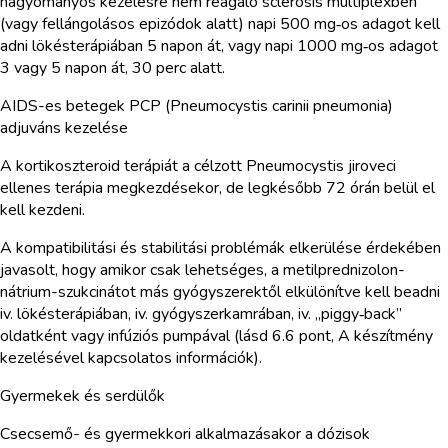
hagyományos kezelésre nem reagáló sclerosis multiplexben
(vagy fellángolásos epizódok alatt) napi 500 mg‑os adagot kell
adni lökésterápiában 5 napon át, vagy napi 1000 mg‑os adagot
3 vagy 5 napon át, 30 perc alatt.
AIDS-es betegek PCP (Pneumocystis carinii pneumonia)
adjuváns kezelése
A kortikoszteroid terápiát a célzott Pneumocystis jiroveci
ellenes terápia megkezdésekor, de legkésőbb 72 órán belül el
kell kezdeni.
A kompatibilitási és stabilitási problémák elkerülése érdekében
javasolt, hogy amikor csak lehetséges, a metilprednizolon-
nátrium-szukcinátot más gyógyszerektől elkülönítve kell beadni
iv. lökésterápiában, iv. gyógyszerkamrában, iv. „piggy‑back”
oldatként vagy infúziós pumpával (lásd 6.6 pont, A készítmény
kezelésével kapcsolatos információk).
Gyermekek és serdülők
Csecsemő- és gyermekkori alkalmazásakor a dózisok