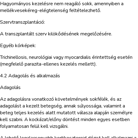
Hagyományos kezelésre nem reagáló sokk, amennyiben a
mellékvesekéreg-elégtelenség feltételezhető.
Szervtranszplantáció:
A transzplantált szerv kilökődésének megelőzésére.
Egyéb kórképek:
Trichinellosis, neurológiai vagy myocardialis érintettség esetén
(megfelelő parazita-ellenes kezelés mellett).
4.2 Adagolás és alkalmazás
Adagolás
Az adagolásra vonatkozó követelmények sokfélék, és az
adagolást a kezelt betegség, annak súlyossága, valamint a
beteg teljes kezelés alatt mutatott válasza alapján személyre
kell szabni. A kockázat/előny döntést minden egyes esetben
folyamatosan felül kell vizsgálni.
A lehető legalacsonyabb kortikoszteroid dózist kell alkalmazni a