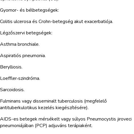
Gyomor- és bélbetegségek:
Colitis ulcerosa és Crohn-betegség akut exacerbatiója.
Légzőszervi betegségek:
Asthma bronchiale.
Aspiratiós pneumonia.
Berylliosis.
Loeffler‑szindróma.
Sarcoidosis.
Fulminans vagy disseminalt tuberculosis (megfelelő
antituberkulotikus kezelés kiegészítésére).
AIDS-es betegek mérsékelt vagy súlyos Pneumocystis jiroveci
pneumoniájában (PCP) adjuváns terápiaként.