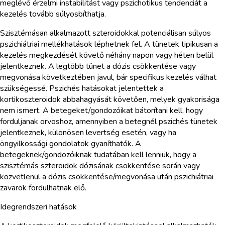
meglévő érzelmi instabilitást vagy pszichotikus tendenciát a
kezelés tovább súlyosbíthatja.
Szisztémásan alkalmazott szteroidokkal potenciálisan súlyos
pszichiátriai mellékhatások léphetnek fel. A tünetek tipikusan a
kezelés megkezdését követő néhány napon vagy héten belül
jelentkeznek. A legtöbb tünet a dózis csökkentése vagy
megvonása következtében javul, bár specifikus kezelés válhat
szükségessé. Pszichés hatásokat jelentettek a
kortikoszteroidok abbahagyását követően, melyek gyakorisága
nem ismert. A betegeket/gondozóikat bátorítani kell, hogy
forduljanak orvoshoz, amennyiben a betegnél pszichés tünetek
jelentkeznek, különösen levertség esetén, vagy ha
öngyilkossági gondolatok gyaníthatók. A
betegeknek/gondozóiknak tudatában kell lenniük, hogy a
szisztémás szteroidok dózisának csökkentése során vagy
közvetlenül a dózis csökkentése/megvonása után pszichiátriai
zavarok fordulhatnak elő.
Idegrendszeri hatások