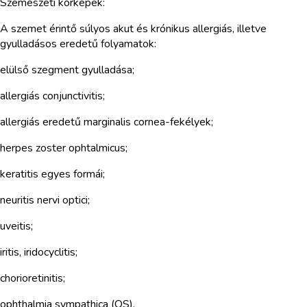
Szemészeti kórképek:
A szemet érintő súlyos akut és krónikus allergiás, illetve
gyulladásos eredetű folyamatok:
elülső szegment gyulladása;
allergiás conjunctivitis;
allergiás eredetű marginalis cornea-fekélyek;
herpes zoster ophtalmicus;
keratitis egyes formái;
neuritis nervi optici;
uveitis;
iritis, iridocyclitis;
chorioretinitis;
ophthalmia sympathica (OS).