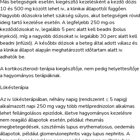
Más betegségek esetén, kiegészítő kezelésként a kezdő dózis
10 és 500 mg között lehet iv., a klinikai állapottól függően.
Nagyobb dózisokra lehet szükség súlyos, akut betegségek rövid
ideig tartó kezelése esetén. A legfeljebb 250 mg‑os
kezdődózisokat iv., legalább 5 perc alatt kell beadni (bolus
injekció), míg a nagyobb dózisokat iv. legalább 30 perc alatt kell
beadni (infúzió). A későbbi dózisok a beteg által adott válasz és
a klinikai állapot alapján meghatározott időtartam alatt iv.
adhatók be.
A kortikoszteroid-terápia kiegészítője, nem pedig helyettesítője
a hagyományos terápiáknak.
Lökésterápia
Az iv. lökésterápiában, néhány napig (rendszerint ≤ 5 napig)
alkalmazott napi 250 mg vagy több metilprednizolon alkalmas
lehet fellángolásos epizódok, illetve hagyományos kezelésre
nem reagáló állapotok esetén, például: rheumás
megbetegedések, szisztémás lupus erythematosus, oedemás
állapotok, például glomerulonephritis vagy lupus nephritis. A