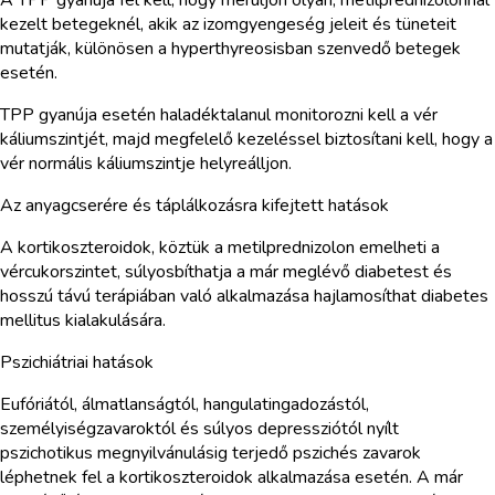
kezelt betegeknél, akik az izomgyengeség jeleit és tüneteit
mutatják, különösen a hyperthyreosisban szenvedő betegek
esetén.
TPP gyanúja esetén haladéktalanul monitorozni kell a vér
káliumszintjét, majd megfelelő kezeléssel biztosítani kell, hogy a
vér normális káliumszintje helyreálljon.
Az anyagcserére és táplálkozásra kifejtett hatások
A kortikoszteroidok, köztük a metilprednizolon emelheti a
vércukorszintet, súlyosbíthatja a már meglévő diabetest és
hosszú távú terápiában való alkalmazása hajlamosíthat diabetes
mellitus kialakulására.
Pszichiátriai hatások
Eufóriától, álmatlanságtól, hangulatingadozástól,
személyiségzavaroktól és súlyos depressziótól nyílt
pszichotikus megnyilvánulásig terjedő pszichés zavarok
léphetnek fel a kortikoszteroidok alkalmazása esetén. A már