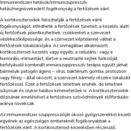
Immunrendszeri hatások/immunszupresszív
hatás/megnövekedett fogékonyság a fertőzések iránt
A kortikoszteroidok fokozhatják a fertőzések iránti
fogékonyságot, elfedhetik a fertőzések tüneteit, a kezelés alatt
új fertőzések jelentkezhetnek, csökkenhet a szervezet
védekezőképessége, és a szervezet képtelenné válhat a
fertőzések lokalizációjára. Az önmagában alkalmazott
kortikoszteroid-kezelés vagy egyéb, a celluláris- vagy a
humorális-immunitást, illetve a neutrophil sejtek funkcióját
befolyásoló kombinált immunszuppresszív terápia együtt járhat
bármelyik patogén ágens – vírus, baktérium, gomba, protozoon
vagy féreg – által okozott, a szervezet bármely részére lokalizált
fertőzéssel. Ezek a fertőzések lehetnek enyhék, de lehetnek
súlyosak és olykor halálos kimenetelűek is. A kortikoszteroidok
dózisának emelésével a fertőzéses szövődmények előfordulási
aránya növekszik.
Az immunrendszer szuppresszióját okozó gyógyszerekkel kezelt
egyének az egészséges embereknél fogékonyabbak a
fertőzések iránt. A kortikoszteroid-kezelésben részesülő,