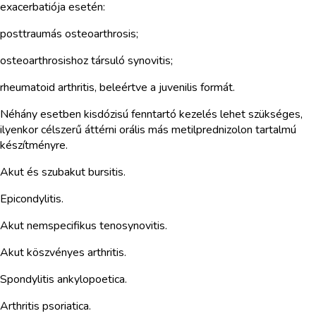
exacerbatiója esetén:
posttraumás osteoarthrosis;
osteoarthrosishoz társuló synovitis;
rheumatoid arthritis, beleértve a juvenilis formát.
Néhány esetben kisdózisú fenntartó kezelés lehet szükséges,
ilyenkor célszerű áttérni orális más metilprednizolon tartalmú
készítményre.
Akut és szubakut bursitis.
Epicondylitis.
Akut nemspecifikus tenosynovitis.
Akut köszvényes arthritis.
Spondylitis ankylopoetica.
Arthritis psoriatica.