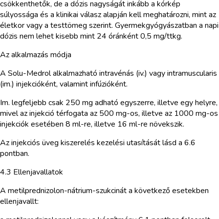
csökkenthetők, de a dózis nagyságát inkább a kórkép
súlyossága és a klinikai válasz alapján kell meghatározni, mint az
életkor vagy a testtömeg szerint. Gyermekgyógyászatban a napi
dózis nem lehet kisebb mint 24 óránként 0,5 mg/ttkg.
Az alkalmazás módja
A Solu-Medrol alkalmazható intravénás (iv.) vagy intramuscularis
(im.) injekcióként, valamint infúzióként.
Im. legfeljebb csak 250 mg adható egyszerre, illetve egy helyre,
mivel az injekció térfogata az 500 mg-os, illetve az 1000 mg-os
injekciók esetében 8 ml-re, illetve 16 ml-re növekszik.
Az injekciós üveg kiszerelés kezelési utasítását lásd a 6.6
pontban.
4.3 Ellenjavallatok
A metilprednizolon-nátrium-szukcinát a következő esetekben
ellenjavallt: