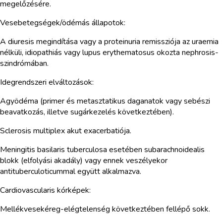
megelőzésére.
Vesebetegségek/ödémás állapotok:
A diuresis megindítása vagy a proteinuria remissziója az uraemia
nélküli, idiopathiás vagy lupus erythematosus okozta nephrosis-
szindrómában.
Idegrendszeri elváltozások:
Agyödéma (primer és metasztatikus daganatok vagy sebészi
beavatkozás, illetve sugárkezelés következtében).
Sclerosis multiplex akut exacerbatiója.
Meningitis basilaris tuberculosa esetében subarachnoidealis
blokk (elfolyási akadály) vagy ennek veszélyekor
antituberculoticummal együtt alkalmazva.
Cardiovascularis kórképek:
Mellékvesekéreg-elégtelenség következtében fellépő sokk.