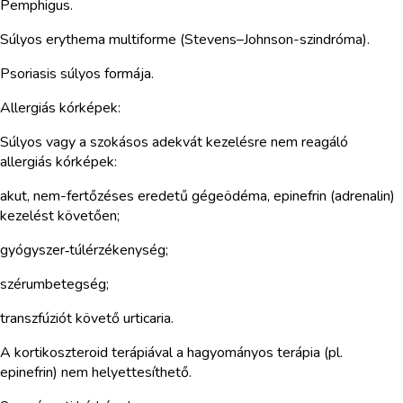
Pemphigus.
Súlyos erythema multiforme (Stevens–Johnson-szindróma).
Psoriasis súlyos formája.
Allergiás kórképek:
Súlyos vagy a szokásos adekvát kezelésre nem reagáló
allergiás kórképek:
akut, nem-fertőzéses eredetű gégeödéma, epinefrin (adrenalin)
kezelést követően;
gyógyszer‑túlérzékenység;
szérumbetegség;
transzfúziót követő urticaria.
A kortikoszteroid terápiával a hagyományos terápia (pl.
epinefrin) nem helyettesíthető.