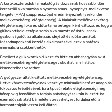
A kortikoszteroidok farmakológiás dózisainak hosszabb időn
keresztüli alkalmazása a hypothalamus- hypophyis-mellékvese
tengely (HPA) szuppresszióját eredményezheti (szekunder
mellékvesekéreg-elégtelenség). A kialakult mellékvesekéreg-
elégtelenség foka és időtartama betegenként változó, és függ a
glükokortikoid-terápia során alkalmazott dózistól, annak
gyakoriságától, az alkalmazás idejétől és időtartamától.
Másodnaponkénti kezelés alkalmazásával ezek a hatások
minimálisra csökkenthetők.
Emellett a glükokortikoid-kezelés hirtelen abbahagyása akut
mellékvesekéreg-elégtelenséget okozhat, ami halálos
kimenetelhez vezethet.
A gyógyszer által kiváltott mellékvesekéreg-elégtelenség,
illetve következményeinek veszélye minimalizálható az adagolás
fokozatos leépítésével. Ez a típusú relatív elégtelenség még
hónapokig fennállhat a terápia abbahagyása után is, ezért, ha
ezen időszak alatt bármiféle stresszhelyzet fordulna elő, a
hormonterápiát vissza kell állítani.