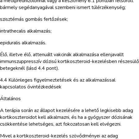
a metilprednizolonnal vagy a készítmény 6.1 pontban felsorolt
bármely segédanyagával szembeni ismert túlérzékenység;
szisztémás gombás fertőzések;
intrathecalis alkalmazás;
epiduralis alkalmazás.
Élő, illetve élő, attenuált vakcinák alkalmazása ellenjavallt
immunszuppresszív dózisú kortikoszteroid-kezelésben részesülő
betegeknél (lásd 4.4 pont).
4.4 Különleges figyelmeztetések és az alkalmazással
kapcsolatos óvintézkedések
Általános
A terápia során az állapot kezelésére a lehető legkisebb adag
kortikoszteroidot kell alkalmazni, és ha a gyógyszer dózisának
csökkentése lehetséges, azt fokozatosan kell elvégezni.
Mivel a kortikoszteroid-kezelés szövődményei az adag