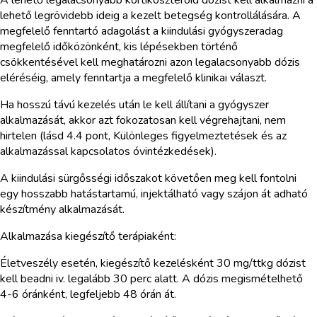
lehető legrövidebb ideig a kezelt betegség kontrollálására. A
megfelelő fenntartó adagolást a kiindulási gyógyszeradag
megfelelő időközönként, kis lépésekben történő
csökkentésével kell meghatározni azon legalacsonyabb dózis
eléréséig, amely fenntartja a megfelelő klinikai választ.
Ha hosszú távú kezelés után le kell állítani a gyógyszer
alkalmazását, akkor azt fokozatosan kell végrehajtani, nem
hirtelen (lásd 4.4 pont, Különleges figyelmeztetések és az
alkalmazással kapcsolatos óvintézkedések).
A kiindulási sürgősségi időszakot követően meg kell fontolni
egy hosszabb hatástartamú, injektálható vagy szájon át adható
készítmény alkalmazását.
Alkalmazása kiegészítő terápiaként:
Életveszély esetén, kiegészítő kezelésként 30 mg/ttkg dózist
kell beadni iv. legalább 30 perc alatt. A dózis megismételhető
4-6 óránként, legfeljebb 48 órán át.