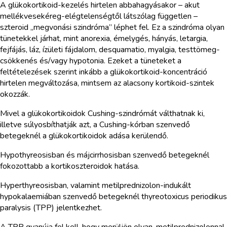
A glükokortikoid-kezelés hirtelen abbahagyásakor – akut
mellékvesekéreg-elégtelenségtől látszólag független –
szteroid „megvonási szindróma” léphet fel. Ez a szindróma olyan
tünetekkel járhat, mint anorexia, émelygés, hányás, letargia,
fejfájás, láz, ízületi fájdalom, desquamatio, myalgia, testtömeg-
csökkenés és/vagy hypotonia. Ezeket a tüneteket a
feltételezések szerint inkább a glükokortikoid-koncentráció
hirtelen megváltozása, mintsem az alacsony kortikoid-szintek
okozzák.
Mivel a glükokortikoidok Cushing-szindrómát válthatnak ki,
illetve súlyosbíthatják azt, a Cushing-kórban szenvedő
betegeknél a glükokortikoidok adása kerülendő.
Hypothyreosisban és májcirrhosisban szenvedő betegeknél
fokozottabb a kortikoszteroidok hatása.
Hyperthyreosisban, valamint metilprednizolon-indukált
hypokalaemiában szenvedő betegeknél thyreotoxicus periodikus
paralysis (TPP) jelentkezhet.
A TPP gyanúja fel kell, hogy merüljön olyan, metilprednizolonnal