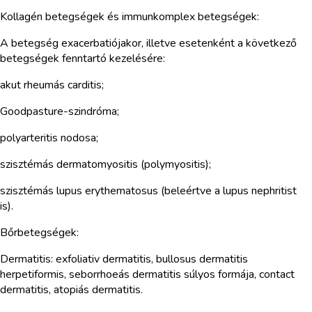
Kollagén betegségek és immunkomplex betegségek:
A betegség exacerbatiójakor, illetve esetenként a következő
betegségek fenntartó kezelésére:
akut rheumás carditis;
Goodpasture-szindróma;
polyarteritis nodosa;
szisztémás dermatomyositis (polymyositis);
szisztémás lupus erythematosus (beleértve a lupus nephritist
is).
Bőrbetegségek:
Dermatitis: exfoliativ dermatitis, bullosus dermatitis
herpetiformis, seborrhoeás dermatitis súlyos formája, contact
dermatitis, atopiás dermatitis.