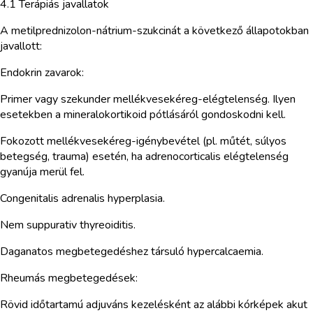
4.1 Terápiás javallatok
A metilprednizolon-nátrium-szukcinát a következő állapotokban
javallott:
Endokrin zavarok:
Primer vagy szekunder mellékvesekéreg-elégtelenség. Ilyen
esetekben a mineralokortikoid pótlásáról gondoskodni kell.
Fokozott mellékvesekéreg-igénybevétel (pl. műtét, súlyos
betegség, trauma) esetén, ha adrenocorticalis elégtelenség
gyanúja merül fel.
Congenitalis adrenalis hyperplasia.
Nem suppurativ thyreoiditis.
Daganatos megbetegedéshez társuló hypercalcaemia.
Rheumás megbetegedések:
Rövid időtartamú adjuváns kezelésként az alábbi kórképek akut