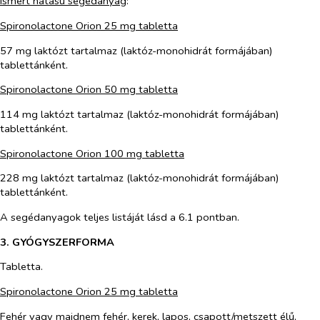
Ismert hatású segédanyag
:
Spironolactone Orion 25 mg tabletta
57 mg laktózt tartalmaz (laktóz-monohidrát formájában)
tablettánként.
Spironolactone Orion 50 mg tabletta
114 mg laktózt tartalmaz (laktóz-monohidrát formájában)
tablettánként.
Spironolactone Orion 100 mg tabletta
228 mg laktózt tartalmaz (laktóz-monohidrát formájában)
tablettánként.
A segédanyagok teljes listáját lásd a 6.1 pontban.
3. GYÓGYSZERFORMA
Tabletta.
Spironolactone Orion 25 mg tabletta
Fehér vagy majdnem fehér, kerek, lapos, csapott/metszett élű,