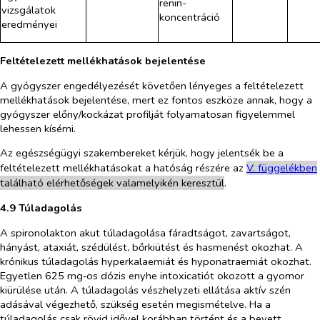
renin-
vizsgálatok
koncentráció
eredményei
Feltételezett mellékhatások bejelentése
A gyógyszer engedélyezését követően lényeges a feltételezett
mellékhatások bejelentése, mert ez fontos eszköze annak, hogy a
gyógyszer előny/kockázat profilját folyamatosan figyelemmel
lehessen kísérni.
Az egészségügyi szakembereket kérjük, hogy jelentsék be a
feltételezett mellékhatásokat a hatóság részére az
V. függ
e
lékben
található elérhetőségek valamelyikén keresztül
.
4.9 Túladagolás
A spironolakton akut túladagolása fáradtságot, zavartságot,
hányást, ataxiát, szédülést, bőrkiütést és hasmenést okozhat. A
krónikus túladagolás hyperkalaemiát és hyponatraemiát okozhat.
Egyetlen 625 mg‑os dózis enyhe intoxicatiót okozott a gyomor
kiürülése után. A túladagolás vészhelyzeti ellátása aktív szén
adásával végezhető, szükség esetén megismételve. Ha a
túladagolás csak rövid idővel korábban történt és a bevett