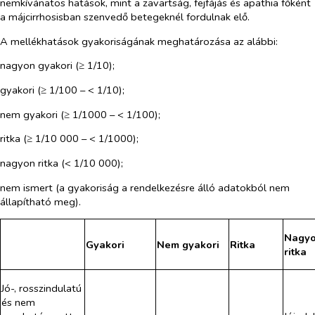
nemkívánatos hatások, mint a zavartság, fejfájás és apathia főként
a májcirrhosisban szenvedő betegeknél fordulnak elő.
A mellékhatások gyakoriságának meghatározása az alábbi:
nagyon gyakori (≥ 1/10);
gyakori (≥ 1/100 – < 1/10);
nem gyakori (≥ 1/1000 – < 1/100);
ritka (≥ 1/10 000 – < 1/1000);
nagyon ritka (< 1/10 000);
nem ismert (a gyakoriság a rendelkezésre álló adatokból nem
állapítható meg).
Nagy
Gyakori
Nem gyakori
Ritka
ritka
Jó-, rosszindulatú
és nem