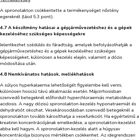
A spironolakton csökkentette a termékenységet nőstény
egereknél (lásd 5.3 pont).
4.7 A készítmény hatásai a gépjárművezetéshez és a gépek
kezeléséhez szükséges képességekre
Jelentkezhet szédülés és fáradtság, amelyek befolyásolhatják a
gépjárművezetéshez és a gépek kezeléséhez szükséges
képességeket, különösen a kezelés elején, valamint a dózis
módosítása után.
4.8 Nemkívánatos hatások, mellékhatások
A súlyos hyperkalaemia lehetőségét figyelembe kell venni,
különösen hosszú távú alkalmazás esetén. Májcirrhosisban
szenvedő betegeknél előfordult hyperchloraemiás metabolikus
acidosis. A nagy dózisú spironolakton-kezelés hyponatraemiát és
dehydratiót okozhat. Vesekárosodásban szenvedő betegeknél a
spironolakton tovább károsíthatja a vesefunkciót. Ha egyértelmű a
kreatinin koncentrációjának emelkedése, a spironolakton‑kezelést
abba kell hagyni. A spironolakton‑kezelés alatt a húgysav
koncentrációja bizonyos mértékben csökkenhet. Az idegrendszeri