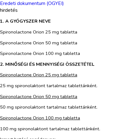
Eredeti dokumentum (OGYEI)
hirdetés
1. A GYÓGYSZER NEVE
Spironolactone Orion 25 mg tabletta
Spironolactone Orion 50 mg tabletta
Spironolactone Orion 100 mg tabletta
2. MINŐSÉGI ÉS MENNYISÉGI ÖSSZETÉTEL
Spironolactone Orion 25 mg tabletta
25 mg spironolaktont tartalmaz tablettánként.
Spironolactone Orion 50 mg tabletta
50 mg spironolaktont tartalmaz tablettánként.
Spironolactone Orion 100 mg tabletta
100 mg spironolaktont tartalmaz tablettánként.