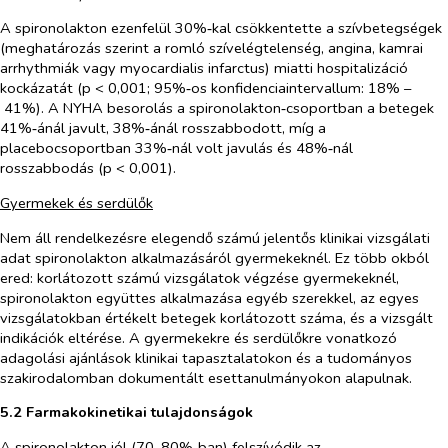
A spironolakton ezenfelül 30%‑kal csökkentette a szívbetegségek
(meghatározás szerint a romló szívelégtelenség, angina, kamrai
arrhythmiák vagy myocardialis infarctus) miatti hospitalizáció
kockázatát (p < 0,001; 95%‑os konfidenciaintervallum: 18% –
41%). A NYHA besorolás a spironolakton‑csoportban a betegek
41%‑ánál javult, 38%‑ánál rosszabbodott, míg a
placebocsoportban 33%‑nál volt javulás és 48%‑nál
rosszabbodás (p < 0,001).
Gyermekek és serdülők
Nem áll rendelkezésre elegendő számú jelentős klinikai vizsgálati
adat spironolakton alkalmazásáról gyermekeknél. Ez több okból
ered: korlátozott számú vizsgálatok végzése gyermekeknél,
spironolakton együttes alkalmazása egyéb szerekkel, az egyes
vizsgálatokban értékelt betegek korlátozott száma, és a vizsgált
indikációk eltérése. A gyermekekre és serdülőkre vonatkozó
adagolási ajánlások klinikai tapasztalatokon és a tudományos
szakirodalomban dokumentált esettanulmányokon alapulnak.
5.2 Farmakokinetikai tulajdonságok
A spironolakton jól (70–80%‑ban) felszívódik az