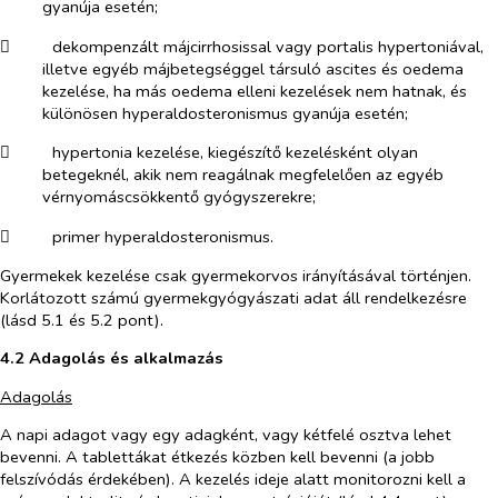
gyanúja esetén;
​
dekompenzált májcirrhosissal vagy portalis hypertoniával,
illetve egyéb májbetegséggel társuló ascites és oedema
kezelése, ha más oedema elleni kezelések nem hatnak, és
különösen hyperaldosteronismus gyanúja esetén;
​
hypertonia kezelése, kiegészítő kezelésként olyan
betegeknél, akik nem reagálnak megfelelően az egyéb
vérnyomáscsökkentő gyógyszerekre;
​
primer hyperaldosteronismus.
Gyermekek kezelése csak gyermekorvos irányításával történjen.
Korlátozott számú gyermekgyógyászati adat áll rendelkezésre
(lásd 5.1 és 5.2 pont).
4.2 Adagolás és alkalmazás
Adagolás
A napi adagot vagy egy adagként, vagy kétfelé osztva lehet
bevenni. A tablettákat étkezés közben kell bevenni (a jobb
felszívódás érdekében). A kezelés ideje alatt monitorozni kell a