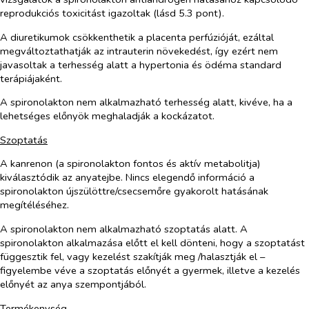
reprodukciós toxicitást igazoltak (lásd 5.3 pont).
A diuretikumok csökkenthetik a placenta perfúzióját, ezáltal
megváltoztathatják az intrauterin növekedést, így ezért nem
javasoltak a terhesség alatt a hypertonia és ödéma standard
terápiájaként.
A spironolakton nem alkalmazható terhesség alatt, kivéve, ha a
lehetséges előnyök meghaladják a kockázatot.
Szoptatás
A kanrenon (a spironolakton fontos és aktív metabolitja)
kiválasztódik az anyatejbe.
Nincs elegendő információ
a
spironolakton újszülöttre/csecsemőre gyakorolt hatásának
megítéléséhez
.
A spironolakton nem alkalmazható szoptatás alatt. A
spironolakton alkalmazása előtt el kell dönteni, hogy a szoptatást
függesztik fel, vagy
kezelést szakítják meg /halasztják el –
figyelembe véve a szoptatás előnyét a gyermek, illetve a kezelés
előnyét az anya szempontjából
.
Termékenység