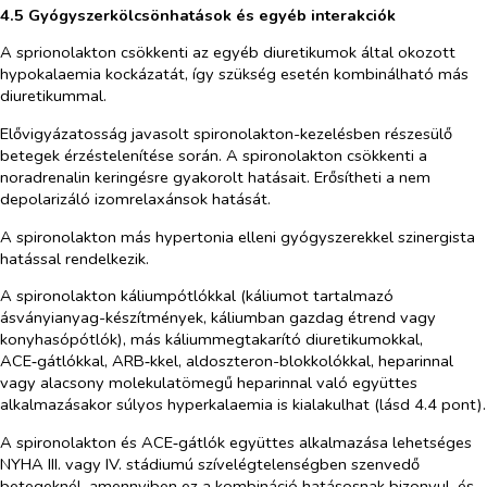
4.5 Gyógyszerkölcsönhatások és egyéb interakciók
A sprionolakton csökkenti az egyéb diuretikumok által okozott
hypokalaemia kockázatát, így szükség esetén kombinálható más
diuretikummal.
Elővigyázatosság javasolt spironolakton-kezelésben részesülő
betegek érzéstelenítése során. A spironolakton csökkenti a
noradrenalin keringésre gyakorolt hatásait. Erősítheti a nem
depolarizáló izomrelaxánsok hatását.
A spironolakton más hypertonia elleni gyógyszerekkel szinergista
hatással rendelkezik.
A spironolakton káliumpótlókkal (káliumot tartalmazó
ásványianyag-készítmények, káliumban gazdag étrend vagy
konyhasópótlók), más káliummegtakarító diuretikumokkal,
ACE‑gátlókkal, ARB‑kkel, aldoszteron-blokkolókkal, heparinnal
vagy alacsony molekulatömegű heparinnal való együttes
alkalmazásakor súlyos hyperkalaemia is kialakulhat (lásd 4.4 pont).
A spironolakton és ACE‑gátlók együttes alkalmazása lehetséges
NYHA III. vagy IV. stádiumú szívelégtelenségben szenvedő
betegeknél, amennyiben ez a kombináció hatásosnak bizonyul, és