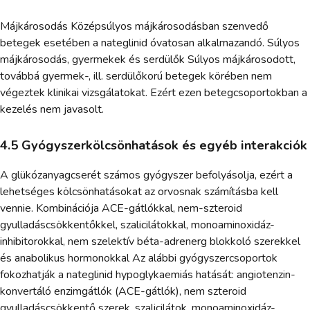
Májkárosodás Középsúlyos májkárosodásban szenvedő
betegek esetében a nateglinid óvatosan alkalmazandó. Súlyos
májkárosodás, gyermekek és serdülők Súlyos májkárosodott,
továbbá gyermek-, ill. serdülőkorú betegek körében nem
végeztek klinikai vizsgálatokat. Ezért ezen betegcsoportokban a
kezelés nem javasolt.
4.5 Gyógyszerkölcsönhatások és egyéb interakciók
A glükózanyagcserét számos gyógyszer befolyásolja, ezért a
lehetséges kölcsönhatásokat az orvosnak számításba kell
vennie. Kombinációja ACE-gátlókkal, nem-szteroid
gyulladáscsökkentőkkel, szalicilátokkal, monoaminoxidáz-
inhibitorokkal, nem szelektív béta-adrenerg blokkoló szerekkel
és anabolikus hormonokkal Az alábbi gyógyszercsoportok
fokozhatják a nateglinid hypoglykaemiás hatását: angiotenzin-
konvertáló enzimgátlók (ACE-gátlók), nem szteroid
gyulladáscsökkentő szerek, szalicilátok, monoaminoxidáz-