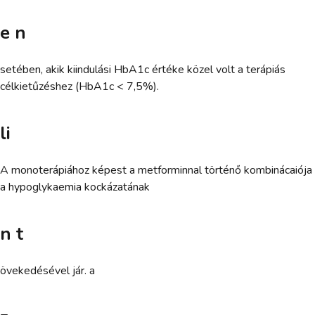
e n
setében, akik kiindulási HbA1c értéke közel volt a terápiás
célkietűzéshez (HbA1c < 7,5%).
li
A monoterápiához képest a metforminnal történő kombinácaiója
a hypoglykaemia kockázatának
n t
övekedésével jár. a