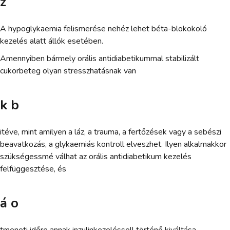
z
A hypoglykaemia felismerése nehéz lehet béta-blokokoló
kezelés alatt állók esetében.
Amennyiben bármely orális antidiabetikummal stabilizált
cukorbeteg olyan stresszhatásnak van
k b
itéve, mint amilyen a láz, a trauma, a fertőzések vagy a sebészi
beavatkozás, a glykaemiás kontroll elveszhet. Ilyen alkalmakkor
szükségessmé válhat az orális antidiabetikum kezelés
felfüggesztése, és
á o