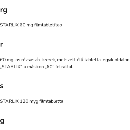
rg
STARLIX 60 mg filmtabletftao
r
60 mg-os rózsaszín, kzerek, metszett élű tabletta, egyik oldalon
„STARLIX”, a másikon „60” felirattal.
s
STARLIX 120 myg filmtabletta
g