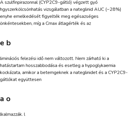
A szulfinpirazonnal (CYP2C9-gátló) végzett gyó
hgyszerkölcsönhatás vizsgálatban a nateglinid AUC (~28%)
enyhe emelkedését figyelték meg egésazséges
önkéntesekben, míg a Cmax átlagérték és az
e b
liminációs felezési idő nem változott. Nem zárható ki a
hatástartam hosszabbodása és esetleg a hypoglykaemia
kockázata, amikor a betemgeknek a nateglinidet és a CYP2C9-
gátlókat együttesen
a o
lkalmazzák. l