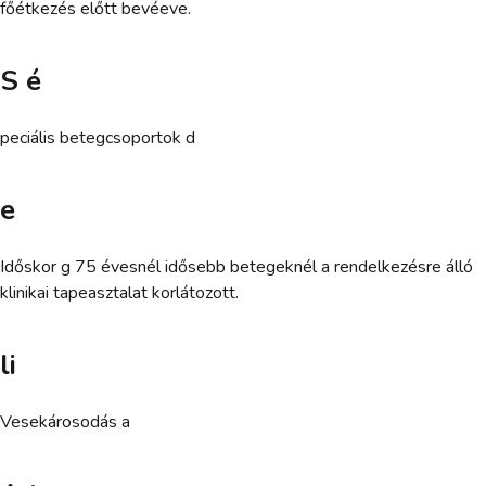
főétkezés előtt bevéeve.
S é
peciális betegcsoportok d
e
Időskor g 75 évesnél idősebb betegeknél a rendelkezésre álló
klinikai tapeasztalat korlátozott.
li
Vesekárosodás a