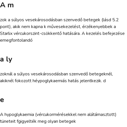
A m
zok a súlyos vesekárosodásban szenvedő betegek (lásd 5.2
pont), akik nem kapna k művesekezelést, érzékenyebbek a
Starlix vércukorszint-csökkentő hatására. A kezelés befejezése
emegfontolandó
a ly
zoknál a súlyos vesekárosodásban szenvedő betegeknél,
akiknél fokozott héypoglykaemiás hatás jelentkezik. d
e
A hypoglykaemia (vércukormérésekkel nem alátámasztott)
tüneteit fgigyelték meg olyan betegek