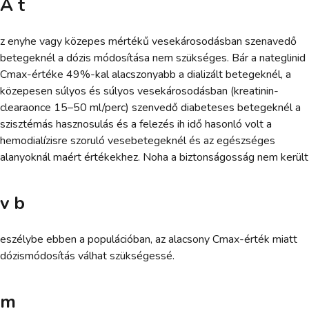
A t
z enyhe vagy közepes mértékű vesekárosodásban szenavedő
betegeknél a dózis módosítása nem szükséges. Bár a nateglinid
Cmax-értéke 49%-kal alacszonyabb a dializált betegeknél, a
közepesen súlyos és súlyos vesekárosodásban (kreatinin-
clearaonce 15–50 ml/perc) szenvedő diabeteses betegeknél a
szisztémás hasznosulás és a felezés ih idő hasonló volt a
hemodialízisre szoruló vesebetegeknél és az egészséges
alanyoknál maért értékekhez. Noha a biztonságosság nem került
v b
eszélybe ebben a populációban, az alacsony Cmax-érték miatt
dózismódosítás válhat szükségessé.
m