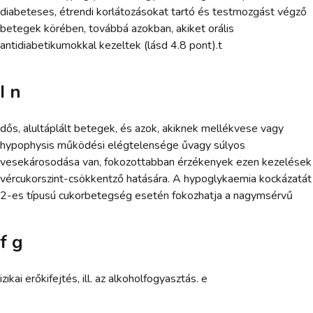
diabeteses, étrendi korlátozásokat tartó és testmozgást végző
betegek körében, továbbá azokban, akiket orális
antidiabetikumokkal kezeltek (lásd 4.8 pont).t
I n
dős, alultáplált betegek, és azok, akiknek mellékvese vagy
hypophysis működési elégtelensége űvagy súlyos
vesekárosodása van, fokozottabban érzékenyek ezen kezelések
vércukorszint-csökkentző hatására. A hypoglykaemia kockázatát
2-es típusú cukorbetegség esetén fokozhatja a nagymsérvű
f g
izikai erőkifejtés, ill. az alkoholfogyasztás. e