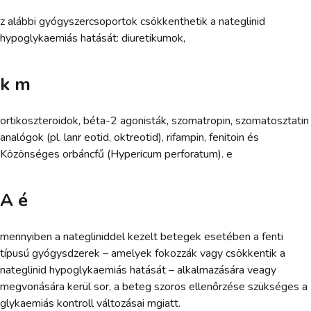
z alábbi gyógyszercsoportok csökkenthetik a nateglinid
hypoglykaemiás hatását: diuretikumok,
k m
ortikoszteroidok, béta-2 agonisták, szomatropin, szomatosztatin
analógok (pl. lanr eotid, oktreotid), rifampin, fenitoin és
Közönséges orbáncfű (Hypericum perforatum). e
A é
mennyiben a nategliniddel kezelt betegek esetében a fenti
típusú gyógysdzerek – amelyek fokozzák vagy csökkentik a
nateglinid hypoglykaemiás hatását – alkalmazására veagy
megvonására kerül sor, a beteg szoros ellenőrzése szükséges a
glykaemiás kontroll változásai mgiatt.