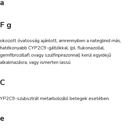
a
F g
okozott óvatosság ajánlott, amrennyiben a nateglinid más,
hatékonyabb CYP2C9-gátlókkal, (pl. flukonazollal,
gemfibrozillafl ovagy szulfinpirazonnal) kerül egyidejű
alkalmazásra, vagy ismerten lassú
C
YP2C9-szubsztrát metarbolizáló betegek esetében.
e