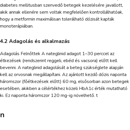
diabetes mellitusban szenvedő betegek kezelésére javallott,
akik annak ellenére sem voltak megfelelően kontrollálhatóak,
hogy a metformin maximálisan tolerálható dózisát kapták
monoterápiában.
4.2 Adagolás és alkalmazás
Adagolás Felnőttek A nateglinid adagot 1–30 perccel az
étkezések (rendszerint reggeli, ebéd és vacsora) előtt kell
bevenni. A nateglinid adagolását a beteg szükséglete alapján
kell az orvosnak megállapítani. Az ajánlott kezdő dózis naponta
háromszor (főétkezések előtt) 60 mg, elsősorban azon betegek
esetében, akikben a célértékhez közeli HbA1c érték mutatható
ki. Ez naponta háromszor 120 mg-ig növelhető. t
n