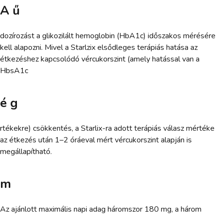
A ű
dozírozást a glikozilált hemoglobin (HbA1c) időszakos mérésére
kell alapozni. Mivel a Starlzix elsődleges terápiás hatása az
étkezéshez kapcsolódó vércukorszint (amely hatással van a
HbsA1c
é g
rtékekre) csökkentés, a Starlix-ra adott terápiás válasz mértéke
az étkezés után 1–2 óráeval mért vércukorszint alapján is
megállapítható.
m
Az ajánlott maximális napi adag háromszor 180 mg, a három