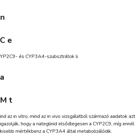
n
C e
YP2C9- és CYP3A4-szubsztrátok li
a
M t
ind az in vitro, mind az in vivo vizsgálatból származó aadatok azt
igazolják, hogy a nateglinid elsődlegesen a CYP2C9, míg ennél
kisebb mértékbenz a CYP3A4 által metabolizálódik.