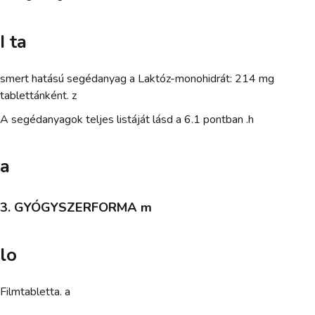
I ta
smert hatású segédanyag a Laktóz-monohidrát: 214 mg
tablettánként. z
A segédanyagok teljes listáját lásd a 6.1 pontban .h
a
3. GYÓGYSZERFORMA m
lo
Filmtabletta. a