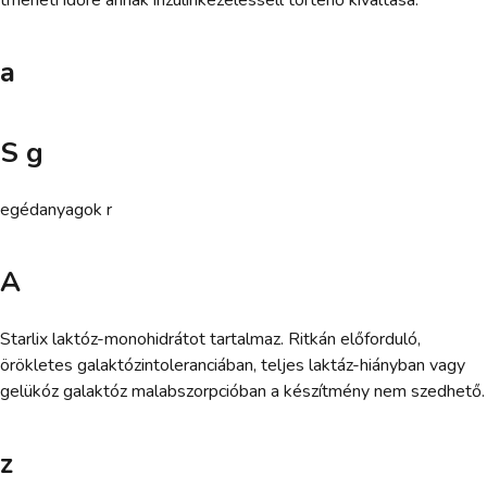
tmeneti időre annak inzulinkezeléssell történő kiváltása.
a
S g
egédanyagok r
A
Starlix laktóz-monohidrátot tartalmaz. Ritkán előforduló,
örökletes galaktózintoleranciában, teljes laktáz-hiányban vagy
gelükóz galaktóz malabszorpcióban a készítmény nem szedhető.
z