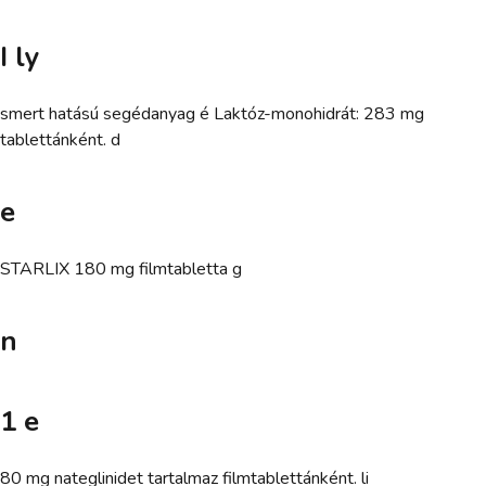
I ly
smert hatású segédanyag é Laktóz-monohidrát: 283 mg
tablettánként. d
e
STARLIX 180 mg filmtabletta g
n
1 e
80 mg nateglinidet tartalmaz filmtablettánként. li