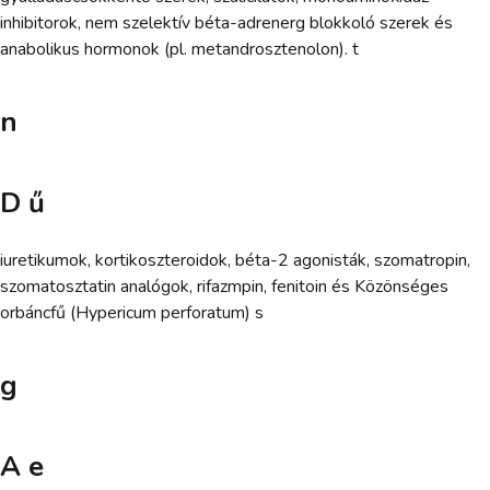
inhibitorok, nem szelektív béta-adrenerg blokkoló szerek és
anabolikus hormonok (pl. metandrosztenolon). t
n
D ű
iuretikumok, kortikoszteroidok, béta-2 agonisták, szomatropin,
szomatosztatin analógok, rifazmpin, fenitoin és Közönséges
orbáncfű (Hypericum perforatum) s
g
A e