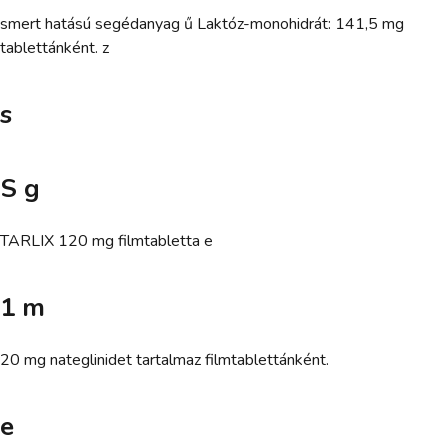
smert hatású segédanyag ű Laktóz-monohidrát: 141,5 mg
tablettánként. z
s
S g
TARLIX 120 mg filmtabletta e
1 m
20 mg nateglinidet tartalmaz filmtablettánként.
e