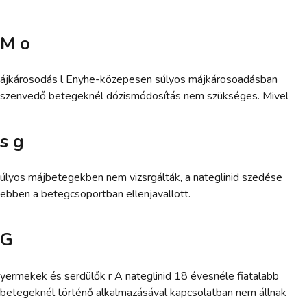
M o
ájkárosodás l Enyhe-közepesen súlyos májkárosoadásban
szenvedő betegeknél dózismódosítás nem szükséges. Mivel
s g
úlyos májbetegekben nem vizsrgálták, a nateglinid szedése
ebben a betegcsoportban ellenjavallott.
G
yermekek és serdülők r A nateglinid 18 évesnéle fiatalabb
betegeknél történő alkalmazásával kapcsolatban nem állnak