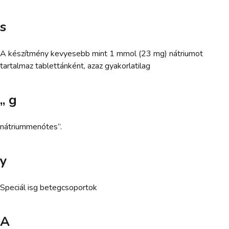
s
A készítmény kevyesebb mint 1 mmol (23 mg) nátriumot
tartalmaz tablettánként, azaz gyakorlatilag
„ g
nátriummenótes”.
y
Speciál isg betegcsoportok
A