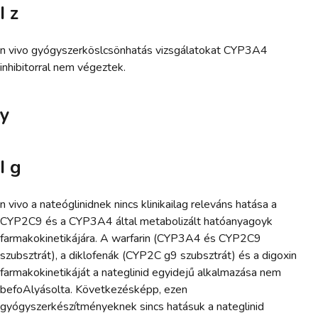
I z
n vivo gyógyszerköslcsönhatás vizsgálatokat CYP3A4
inhibitorral nem végeztek.
y
I g
n vivo a nateóglinidnek nincs klinikailag releváns hatása a
CYP2C9 és a CYP3A4 által metabolizált hatóanyagoyk
farmakokinetikájára. A warfarin (CYP3A4 és CYP2C9
szubsztrát), a diklofenák (CYP2C g9 szubsztrát) és a digoxin
farmakokinetikáját a nateglinid egyidejű alkalmazása nem
befoAlyásolta. Következésképp, ezen
gyógyszerkészítményeknek sincs hatásuk a nateglinid