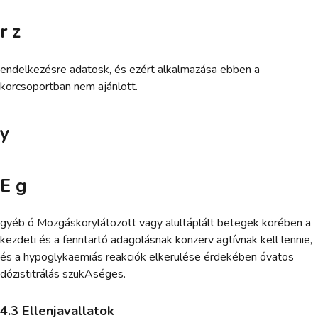
r z
endelkezésre adatosk, és ezért alkalmazása ebben a
korcsoportban nem ajánlott.
y
E g
gyéb ó Mozgáskorylátozott vagy alultáplált betegek körében a
kezdeti és a fenntartó adagolásnak konzerv agtívnak kell lennie,
és a hypoglykaemiás reakciók elkerülése érdekében óvatos
dózistitrálás szükAséges.
4.3 Ellenjavallatok