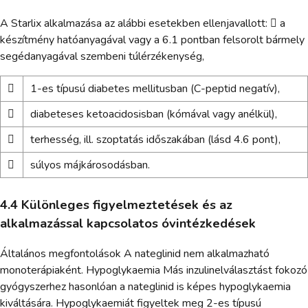
A Starlix alkalmazása az alábbi esetekben ellenjavallott:  a
készítmény hatóanyagával vagy a 6.1 pontban felsorolt bármely
segédanyagával szembeni túlérzékenység,

1-es típusú diabetes mellitusban (C-peptid negatív),

diabeteses ketoacidosisban (kómával vagy anélkül),

terhesség, ill. szoptatás időszakában (lásd 4.6 pont),

súlyos májkárosodásban.
4.4 Különleges figyelmeztetések és az
alkalmazással kapcsolatos óvintézkedések
Általános megfontolások A nateglinid nem alkalmazható
monoterápiaként. Hypoglykaemia Más inzulinelválasztást fokozó
gyógyszerhez hasonlóan a nateglinid is képes hypoglykaemia
kiváltására. Hypoglykaemiát figyeltek meg 2-es típusú