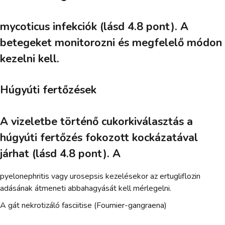
mycoticus infekciók (lásd 4.8 pont). A
betegeket monitorozni és megfelelő módon
kezelni kell.
Húgyúti fertőzések
A vizeletbe történő cukorkiválasztás a
húgyúti fertőzés fokozott kockázatával
járhat (lásd 4.8 pont). A
pyelonephritis vagy urosepsis kezelésekor az ertugliflozin
adásának átmeneti abbahagyását kell mérlegelni.
A gát nekrotizáló fasciitise (Fournier-gangraena)