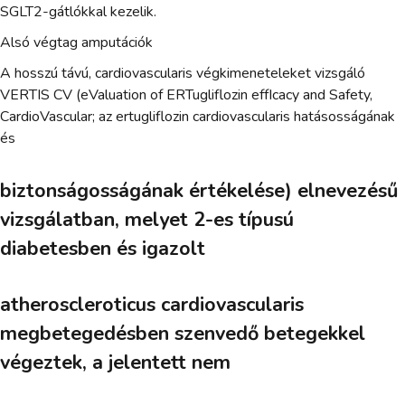
SGLT2-gátlókkal kezelik.
Alsó végtag amputációk
A hosszú távú, cardiovascularis végkimeneteleket vizsgáló
VERTIS CV (eValuation of ERTugliflozin effIcacy and Safety,
CardioVascular; az ertugliflozin cardiovascularis hatásosságának
és
biztonságosságának értékelése) elnevezésű
vizsgálatban, melyet 2-es típusú
diabetesben és igazolt
atheroscleroticus cardiovascularis
megbetegedésben szenvedő betegekkel
végeztek, a jelentett nem