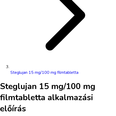
Steglujan 15 mg/100 mg filmtabletta
Steglujan 15 mg/100 mg
filmtabletta
alkalmazási
előírás