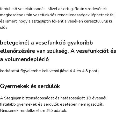
fordul elő vesekárosodás. Mivel az ertugliflozin szedésének
megkezdése után vesefunkciós rendellenességek léphetnek fel,
és ismert, hogy a szitagliptin főként a veséken keresztül ürül ki,
idős
betegeknél a vesefunkció gyakoribb
ellenőrzésére van szükség. A vesefunkciót és
a volumendepléció
kockázatát figyelembe kell venni (lásd 4.4 és 4.8 pont).
Gyermekek és serdülők
A Steglujan biztonságosságát és hatásosságát 18 évesnél
fiatalabb gyermekek és serdülők esetében nem igazolták.
Nincsenek rendelkezésre álló adatok.