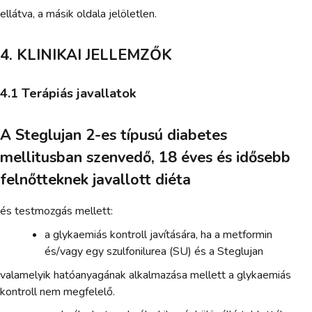
ellátva, a másik oldala jelöletlen.
4. KLINIKAI JELLEMZŐK
4.1 Terápiás javallatok
A Steglujan 2-es típusú diabetes
mellitusban szenvedő, 18 éves és idősebb
felnőtteknek javallott diéta
és testmozgás mellett:
a glykaemiás kontroll javítására, ha a metformin
és/vagy egy szulfonilurea (SU) és a Steglujan
valamelyik hatóanyagának alkalmazása mellett a glykaemiás
kontroll nem megfelelő.