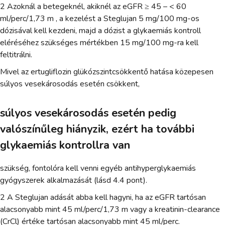
2 Azoknál a betegeknél, akiknél az eGFR ≥ 45 – < 60
ml/perc/1,73 m , a kezelést a Steglujan 5 mg/100 mg-os
dózisával kell kezdeni, majd a dózist a glykaemiás kontroll
eléréséhez szükséges mértékben 15 mg/100 mg-ra kell
feltitrálni.
Mivel az ertugliflozin glükózszintcsökkentő hatása közepesen
súlyos vesekárosodás esetén csökkent,
súlyos vesekárosodás esetén pedig
valószínűleg hiányzik, ezért ha további
glykaemiás kontrollra van
szükség, fontolóra kell venni egyéb antihyperglykaemiás
gyógyszerek alkalmazását (lásd 4.4 pont).
2 A Steglujan adását abba kell hagyni, ha az eGFR tartósan
alacsonyabb mint 45 ml/perc/1,73 m vagy a kreatinin-clearance
(CrCl) értéke tartósan alacsonyabb mint 45 ml/perc.