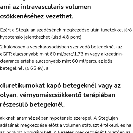
ami az intravascularis volumen
csökkenéséhez vezethet.
Ezért a Steglujan szedésének megkezdése után tünetekkel járó
hypotensio jelentkezhet (lásd 4.8 pont),
2 különösen a vesekárosodásban szenvedő betegeknél (az
eGFR alacsonyabb mint 60 ml/perc/1,73 m vagy a kreatinin-
clearance értéke alacsonyabb mint 60 ml/perc), az idős
betegeknél (≥ 65 év), a
diuretikumokat kapó betegeknél vagy az
olyan, vérnyomáscsökkentő terápiában
részesülő betegeknél,
akiknek anamnézisében hypotensio szerepel. A Steglujan
adásának megkezdése előtt a volumen státuszt értékelni, és ha
az indokolt, korrigálni kell. A kezelés megkezdését követően az