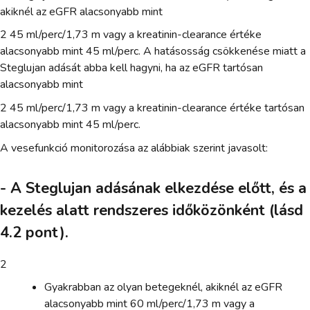
akiknél az eGFR alacsonyabb mint
2 45 ml/perc/1,73 m vagy a kreatinin-clearance értéke
alacsonyabb mint 45 ml/perc. A hatásosság csökkenése miatt a
Steglujan adását abba kell hagyni, ha az eGFR tartósan
alacsonyabb mint
2 45 ml/perc/1,73 m vagy a kreatinin-clearance értéke tartósan
alacsonyabb mint 45 ml/perc.
A vesefunkció monitorozása az alábbiak szerint javasolt:
- A Steglujan adásának elkezdése előtt, és a
kezelés alatt rendszeres időközönként (lásd
4.2 pont).
2
Gyakrabban az olyan betegeknél, akiknél az eGFR
alacsonyabb mint 60 ml/perc/1,73 m vagy a