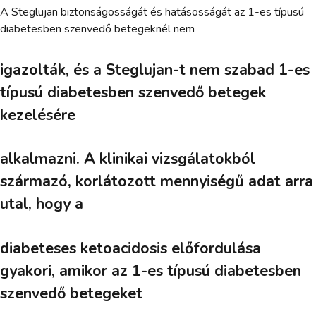
A Steglujan biztonságosságát és hatásosságát az 1-es típusú
diabetesben szenvedő betegeknél nem
igazolták, és a Steglujan-t nem szabad 1-es
típusú diabetesben szenvedő betegek
kezelésére
alkalmazni. A klinikai vizsgálatokból
származó, korlátozott mennyiségű adat arra
utal, hogy a
diabeteses ketoacidosis előfordulása
gyakori, amikor az 1-es típusú diabetesben
szenvedő betegeket