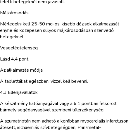
feletti betegeknél nem javasolt.
Májkárosodás
Mérlegelni kell 25-50 mg-os, kisebb dózisok alkalmazását
enyhe és közepesen súlyos májkárosodásban szenvedő
betegeknél.
Veseelégtelenség
Lásd 4.4 pont.
Az alkalmazás módja
A tablettákat egészben, vízzel kell bevenni.
4.3 Ellenjavallatok
A készítmény hatóanyagával vagy a 6.1 pontban felsorolt
bármely segédanyagával szembeni túlérzékenység.
A szumatriptán nem adható a korábban myocardialis infarctuson
átesett, ischaemiás szívbetegségben, Prinzmetal-