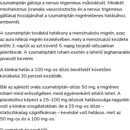
szumatriptán gátolja a nervus trigeminus működését. Mindkét
mechanizmus (cranialis vasoconstrictio és a nervus trigeminus
gátlása) hozzájárulhat a szumatriptán migrénellenes hatásához,
embernél.
A szumatriptán továbbá hatékony a menstruációs migrén, azaz
az aura nélküli migrén kezelésében, mely a menstruáció kezdete
előtti 3. naptól az azt követő 5. napig terjedő időszakban
jelentkezik. A szumatriptánt roham esetén a lehető leghamarabb
javasolt bevenni.
A klinikai hatás a 100 mg-os dózis bevételét követően
körülbelül 30 perccel kezdődik.
Bár az ajánlott oralis szumatriptán-dózis 50 mg, a migrénes
roham mind erősségében, mind egyénenként eltérő lehet. A
placebóhoz képest a 25–100 mg dózisok hatásossága nagyobb
volt a klinikai vizsgálatokban, de a 25 mg-os dózis –
statisztikailag szignifikánsan – kevésbé volt hatásos, mint az
50 mg-os és a 100 mg-os.
Gyermekek és serdülők