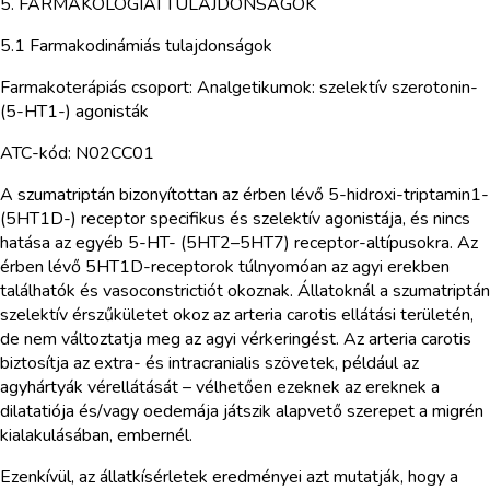
5. FARMAKOLÓGIAI TULAJDONSÁGOK
5.1 Farmakodinámiás tulajdonságok
Farmakoterápiás csoport: Analgetikumok: szelektív szerotonin-
(5-HT1-) agonisták
ATC-kód: N02CC01
A szumatriptán bizonyítottan az érben lévő 5-hidroxi-triptamin1-
(5HT1D-) receptor specifikus és szelektív agonistája, és nincs
hatása az egyéb 5-HT- (5HT2–5HT7) receptor-altípusokra. Az
érben lévő 5HT1D-receptorok túlnyomóan az agyi erekben
találhatók és vasoconstrictiót okoznak. Állatoknál a szumatriptán
szelektív érszűkületet okoz az arteria carotis ellátási területén,
de nem változtatja meg az agyi vérkeringést. Az arteria carotis
biztosítja az extra- és intracranialis szövetek, például az
agyhártyák vérellátását – vélhetően ezeknek az ereknek a
dilatatiója és/vagy oedemája játszik alapvető szerepet a migrén
kialakulásában, embernél.
Ezenkívül, az állatkísérletek eredményei azt mutatják, hogy a