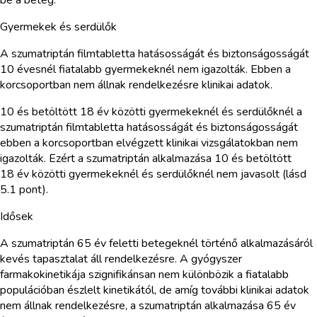
Gyermekek és serdülők
A szumatriptán filmtabletta hatásosságát és biztonságosságát
10 évesnél fiatalabb gyermekeknél nem igazolták. Ebben a
korcsoportban nem állnak rendelkezésre klinikai adatok.
10 és betöltött 18 év közötti gyermekeknél és serdülőknél a
szumatriptán filmtabletta hatásosságát és biztonságosságát
ebben a korcsoportban elvégzett klinikai vizsgálatokban nem
igazolták. Ezért a szumatriptán alkalmazása 10 és betöltött
18 év közötti gyermekeknél és serdülőknél nem javasolt (lásd
5.1 pont).
Idősek
A szumatriptán 65 év feletti betegeknél történő alkalmazásáról
kevés tapasztalat áll rendelkezésre. A gyógyszer
farmakokinetikája szignifikánsan nem különbözik a fiatalabb
populációban észlelt kinetikától, de amíg további klinikai adatok
nem állnak rendelkezésre, a szumatriptán alkalmazása 65 év