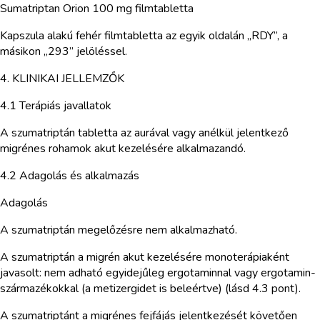
Sumatriptan Orion 100 mg filmtabletta
Kapszula alakú fehér filmtabletta az egyik oldalán „RDY”, a
másikon „293” jelöléssel.
4. KLINIKAI JELLEMZŐK
4.1 Terápiás javallatok
A szumatriptán tabletta az aurával vagy anélkül jelentkező
migrénes rohamok akut kezelésére alkalmazandó.
4.2 Adagolás és alkalmazás
Adagolás
A szumatriptán megelőzésre nem alkalmazható.
A szumatriptán a migrén akut kezelésére monoterápiaként
javasolt: nem adható egyidejűleg ergotaminnal vagy ergotamin-
származékokkal (a metizergidet is beleértve) (lásd 4.3 pont).
A szumatriptánt a migrénes fejfájás jelentkezését követően