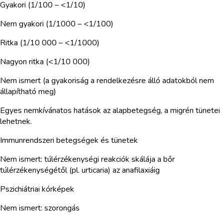
Gyakori (1/100 – <1/10)
Nem gyakori (1/1000 – <1/100)
Ritka (1/10 000 – <1/1000)
Nagyon ritka (<1/10 000)
Nem ismert (a gyakoriság a rendelkezésre álló adatokból nem
állapítható meg)
Egyes nemkívánatos hatások az alapbetegség, a migrén tünetei
lehetnek.
Immunrendszeri betegségek és tünetek
Nem ismert: túlérzékenységi reakciók skálája a bőr
túlérzékenységétől (pl. urticaria) az anafilaxiáig
Pszichiátriai kórképek
Nem ismert: szorongás