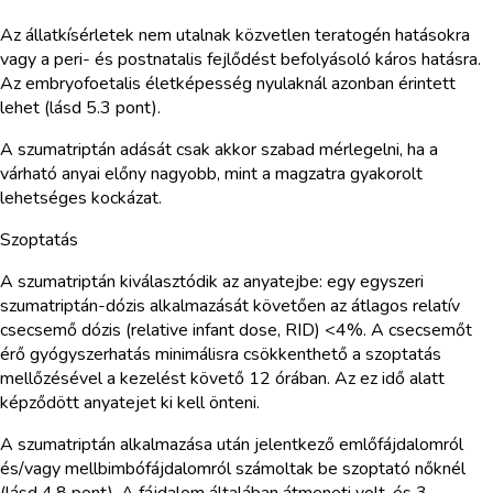
Az állatkísérletek nem utalnak közvetlen teratogén hatásokra
vagy a peri- és postnatalis fejlődést befolyásoló káros hatásra.
Az embryofoetalis életképesség nyulaknál azonban érintett
lehet (lásd 5.3 pont).
A szumatriptán adását csak akkor szabad mérlegelni, ha a
várható anyai előny nagyobb, mint a magzatra gyakorolt
lehetséges kockázat.
Szoptatás
A szumatriptán kiválasztódik az anyatejbe: egy egyszeri
szumatriptán-dózis alkalmazását követően az átlagos relatív
csecsemő dózis (relative infant dose, RID) <4%. A csecsemőt
érő gyógyszerhatás minimálisra csökkenthető a szoptatás
mellőzésével a kezelést követő 12 órában. Az ez idő alatt
képződött anyatejet ki kell önteni.
A szumatriptán alkalmazása után jelentkező emlőfájdalomról
és/vagy mellbimbófájdalomról számoltak be szoptató nőknél
(lásd 4.8 pont). A fájdalom általában átmeneti volt, és 3-