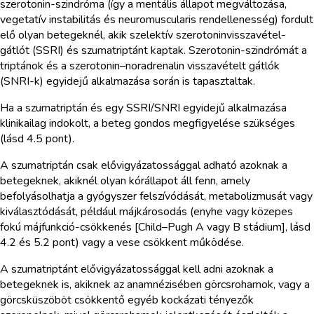
szerotonin-szindróma (így a mentális állapot megváltozása,
vegetatív instabilitás és neuromuscularis rendellenesség) fordult
elő olyan betegeknél, akik szelektív szerotoninvisszavétel-
gátlót (SSRI) és szumatriptánt kaptak. Szerotonin-szindrómát a
triptánok és a szerotonin–noradrenalin visszavételt gátlók
(SNRI-k) egyidejű alkalmazása során is tapasztaltak.
Ha a szumatriptán és egy SSRI/SNRI egyidejű alkalmazása
klinikailag indokolt, a beteg gondos megfigyelése szükséges
(lásd 4.5 pont).
A szumatriptán csak elővigyázatossággal adható azoknak a
betegeknek, akiknél olyan kórállapot áll fenn, amely
befolyásolhatja a gyógyszer felszívódását, metabolizmusát vagy
kiválasztódását, például májkárosodás (enyhe vagy közepes
fokú májfunkció-csökkenés [Child–Pugh A vagy B stádium], lásd
4.2 és 5.2 pont) vagy a vese csökkent működése.
A szumatriptánt elővigyázatossággal kell adni azoknak a
betegeknek is, akiknek az anamnézisében görcsrohamok, vagy a
görcsküszöböt csökkentő egyéb kockázati tényezők