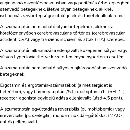
anginában/koszorúérspasmusban vagy perifériás érbetegségben
szenvedő betegeknek, illetve olyan betegeknek, akiknél
ischaemiás szívbetegségre utaló jelek és tünetek állnak fenn.
A szumatriptán nem adható olyan betegeknek, akiknek a
kórelőzményében cerebrovascularis történés (cerebrovascular
accident, CVA) vagy tranziens ischaemiás attak (TIA) szerepel.
A szumatriptán alkalmazása ellenjavallt közepesen súlyos vagy
súlyos hypertonia, illetve kezeletlen enyhe hypertonia esetén.
A szumatriptán nem adható súlyos májkárosodásban szenvedő
betegeknek.
Ergotamin és ergotamin-származékok (a metizergidet is
beleértve), vagy bármely triptán-/5‑hiroxi‑triptamin1- (5HT1-)
receptor-agonista egyidejű adása ellenjavallt (lásd 4.5 pont).
A szumatriptán együttadása reverzibilis (pl. moklobemid) vagy
irreverzibilis (pl. szelegilin) monoaminoxidáz-gátlókkal (MAO-
gátlók) ellenjavallt.