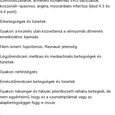
szívritmuszavarok, átmeneti ischaemiás EKG változások,
koszorúér-spasmus, angina, myocardialis infarctus (lásd 4.3 és
4.4 pont).
Érbetegségek és tünetek
Gyakori: a kezelés után közvetlenül a vérnyomás átmeneti
emelkedése, kipirulás
Nem ismert: hypotensio, Raynaud-jelenség
Légzőrendszeri, mellkasi és mediastinalis betegségek és
tünetek:
Gyakori: nehézlégzés
Emésztőrendszeri betegségek és tünetek
Gyakori: hányinger és hányás jelentkezett néhány betegnél, de
nem egyértelmű, hogy ez a szumatriptánnal vagy az
alapbetegséggel függ-e össze
.