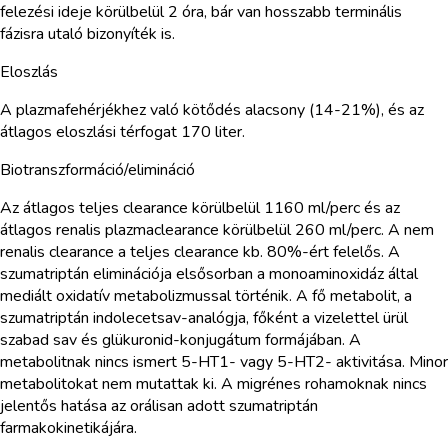
felezési ideje körülbelül 2 óra, bár van hosszabb terminális
fázisra utaló bizonyíték is.
Eloszlás
A plazmafehérjékhez való kötődés alacsony (14-21%), és az
átlagos eloszlási térfogat 170 liter.
Biotranszformáció/elimináció
Az átlagos teljes clearance körülbelül 1160 ml/perc és az
átlagos renalis plazmaclearance körülbelül 260 ml/perc. A nem
renalis clearance a teljes clearance kb. 80%-ért felelős. A
szumatriptán eliminációja elsősorban a monoaminoxidáz által
mediált oxidatív metabolizmussal történik. A fő metabolit, a
szumatriptán indolecetsav-analógja, főként a vizelettel ürül
szabad sav és glükuronid-konjugátum formájában. A
metabolitnak nincs ismert 5-HT1- vagy 5-HT2- aktivitása. Minor
metabolitokat nem mutattak ki. A migrénes rohamoknak nincs
jelentős hatása az orálisan adott szumatriptán
farmakokinetikájára.