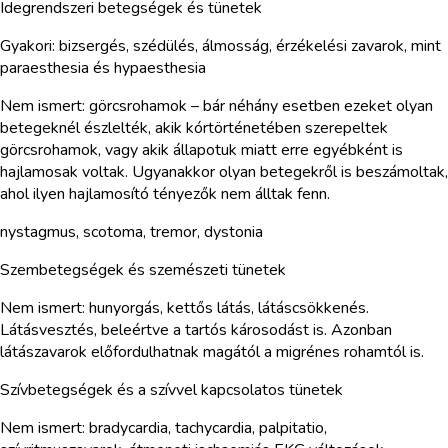
Idegrendszeri betegségek és tünetek
Gyakori: bizsergés, szédülés, álmosság, érzékelési zavarok, mint
paraesthesia és hypaesthesia
Nem ismert: görcsrohamok – bár néhány esetben ezeket olyan
betegeknél észlelték, akik kórtörténetében szerepeltek
görcsrohamok, vagy akik állapotuk miatt erre egyébként is
hajlamosak voltak. Ugyanakkor olyan betegekről is beszámoltak,
ahol ilyen hajlamosító tényezők nem álltak fenn.
nystagmus, scotoma, tremor, dystonia
Szembetegségek és szemészeti tünetek
Nem ismert: hunyorgás, kettős látás, látáscsökkenés.
Látásvesztés, beleértve a tartós károsodást is. Azonban
látászavarok előfordulhatnak magától a migrénes rohamtól is.
Szívbetegségek és a szívvel kapcsolatos tünetek
Nem ismert: bradycardia, tachycardia, palpitatio,