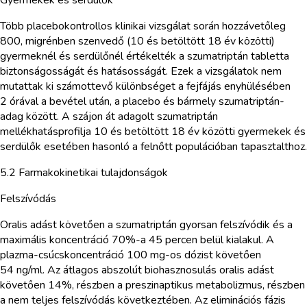
Több placebokontrollos klinikai vizsgálat során hozzávetőleg
800, migrénben szenvedő (10 és betöltött 18 év közötti)
gyermeknél és serdülőnél értékelték a szumatriptán tabletta
biztonságosságát és hatásosságát. Ezek a vizsgálatok nem
mutattak ki számottevő különbséget a fejfájás enyhülésében
2 órával a bevétel után, a placebo és bármely szumatriptán-
adag között. A szájon át adagolt szumatriptán
mellékhatásprofilja 10 és betöltött 18 év közötti gyermekek és
serdülők esetében hasonló a felnőtt populációban tapasztalthoz.
5.2 Farmakokinetikai tulajdonságok
Felszívódás
Oralis adást követően a szumatriptán gyorsan felszívódik és a
maximális koncentráció 70%-a 45 percen belül kialakul. A
plazma-csúcskoncentráció 100 mg-os dózist követően
54 ng/ml. Az átlagos abszolút biohasznosulás oralis adást
követően 14%, részben a preszinaptikus metabolizmus, részben
a nem teljes felszívódás következtében. Az eliminációs fázis