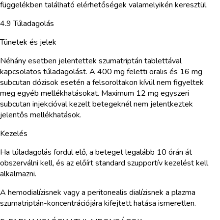
függelékben található elérhetőségek valamelyikén keresztül.
4.9 Túladagolás
Tünetek és jelek
Néhány esetben jelentettek szumatriptán tablettával
kapcsolatos túladagolást. A 400 mg feletti oralis és 16 mg
subcutan dózisok esetén a felsoroltakon kívül nem figyeltek
meg egyéb mellékhatásokat. Maximum 12 mg egyszeri
subcutan injekcióval kezelt betegeknél nem jelentkeztek
jelentős mellékhatások.
Kezelés
Ha túladagolás fordul elő, a beteget legalább 10 órán át
obszerválni kell, és az előírt standard szupportív kezelést kell
alkalmazni.
A hemodialízisnek vagy a peritonealis dialízisnek a plazma
szumatriptán-koncentrációjára kifejtett hatása ismeretlen.