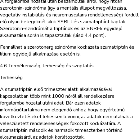
A forgalomba hozatal után beszámoltak arról, hogy ritkán
szerotonin-szindróma (így a mentális állapot megváltozása,
vegetatív instabilitás és neuromuscularis rendellenesség) fordult
elő olyan betegeknél, akik SSRI-t és szumatriptánt kaptak.
Szerotonin-szindrómát a triptánok és az SNRI-k egyidejű
alkalmazása során is tapasztaltak (lásd 4.4 pont).
Fennállhat a szerotonerg szindróma kockázata szumatriptán és
lítium egyidejű alkalmazása esetén is.
4.6 Termékenység, terhesség és szoptatás
Terhesség
A szumatriptán első trimeszter alatti alkalmazásával
kapcsolatban több mint 1000 nőről áll rendelkezésre
forgalomba hozatal utáni adat. Bár ezen adatok
információtartalma nem elegendő ahhoz, hogy egyértelmű
következtetéseket lehessen levonni, az adatok nem utalnak a
veleszületett rendellenességek fokozott kockázatára. A
szumatriptán második és harmadik trimeszterben történő
alkalmazásáról az adatok korlátozottak.