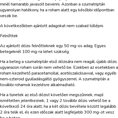
minél hamarabb javasolt bevenni. Azonban a szumatriptán
ugyanolyan hatékony, ha a roham alatt egy későbbi időpontban
veszik be.
A következőkben ajánlott adagokat nem szabad túllépni.
Felnőttek
Az ajánlott dózis felnőtteknek egy 50 mg-os adag. Egyes
betegeknél 100 mg-ra lehet szükség.
Ha a beteg a szumatriptán első dózisára nem reagál, újabb dózis
ugyanazon roham során nem vehető be. Ezekben az esetekben a
roham kezelhető paracetamollal, acetilszalicilsavval, vagy egyéb
nem‑szteroid gyulladásgátló gyógyszerrel. A szumatriptán a
további rohamok kezelésre alkalmazható.
Ha a tünetek az első dózist követően megszűnnek, majd
ismételten jelentkeznek, 1 vagy 2 további dózis vehető be a
következő 24 óra alatt, ha a két dózis bevétele között legalább
2 óra telik el, és ezen időszak alatt legfeljebb 300 mg-ot vesz
be a beteg.