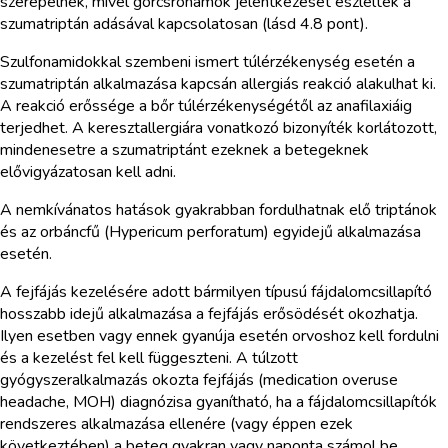
szerepelnek, mivel görcsrohamok jelentkezését észlelték a
szumatriptán adásával kapcsolatosan (lásd 4.8 pont).
Szulfonamidokkal szembeni ismert túlérzékenység esetén a
szumatriptán alkalmazása kapcsán allergiás reakció alakulhat ki.
A reakció erőssége a bőr túlérzékenységétől az anafilaxiáig
terjedhet. A keresztallergiára vonatkozó bizonyíték korlátozott,
mindenesetre a szumatriptánt ezeknek a betegeknek
elővigyázatosan kell adni.
A nemkívánatos hatások gyakrabban fordulhatnak elő triptánok
és az orbáncfű (Hypericum perforatum) egyidejű alkalmazása
esetén.
A fejfájás kezelésére adott bármilyen típusú fájdalomcsillapító
hosszabb idejű alkalmazása a fejfájás erősödését okozhatja.
Ilyen esetben vagy ennek gyanúja esetén orvoshoz kell fordulni
és a kezelést fel kell függeszteni. A túlzott
gyógyszeralkalmazás okozta fejfájás (medication overuse
headache, MOH) diagnózisa gyanítható, ha a fájdalomcsillapítók
rendszeres alkalmazása ellenére (vagy éppen ezek
következtében) a beteg gyakran vagy naponta számol be