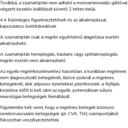
Továbbá, a szumatriptán nem adható a monoaminoxidáz-gátlóval
végzett kezelés leállítását követő 2 héten belül.
4.4 Különleges figyelmeztetések és az alkalmazással
kapcsolatos óvintézkedések
A szumatriptán csak a migrén egyértelmű diagnózisa esetén
alkalmazható.
A szumatriptán hemiplegiás, basilaris vagy ophtalmoplegiás
migrén esetén nem alkalmazható.
Az egyéb migrénkezelésekhez hasonlóan, a korábban migrénnel
nem diagnosztizált betegeknél, illetve azoknál a migrénes
betegeknél, akik atípusos tünetekkel jelentkeznek, a fejfájás
kezelése előtt ki kell zárni az egyéb, potenciálisan súlyos
neurológiai betegségek fennállását.
Figyelembe kell venni, hogy a migrénes betegek bizonyos
cerebrovascularis betegségek (pl. CVA, TIA) szempontjából
fokozottan veszélyeztetettek.