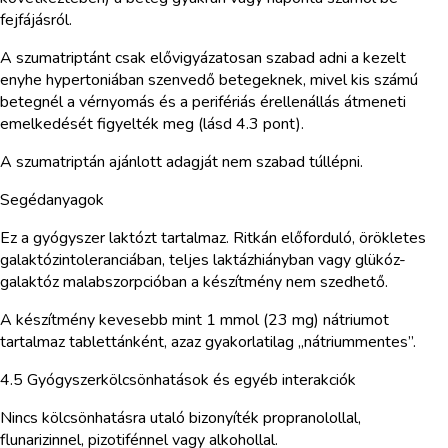
fejfájásról.
A szumatriptánt csak elővigyázatosan szabad adni a kezelt
enyhe hypertoniában szenvedő betegeknek, mivel kis számú
betegnél a vérnyomás és a perifériás érellenállás átmeneti
emelkedését figyelték meg (lásd 4.3 pont).
A szumatriptán ajánlott adagját nem szabad túllépni.
Segédanyagok
Ez a gyógyszer laktózt tartalmaz. Ritkán előforduló, örökletes
galaktózintoleranciában, teljes laktázhiányban vagy glükóz-
galaktóz malabszorpcióban a készítmény nem szedhető.
A készítmény kevesebb mint 1 mmol (23 mg) nátriumot
tartalmaz tablettánként, azaz gyakorlatilag „nátriummentes”.
4.5 Gyógyszerkölcsönhatások és egyéb interakciók
Nincs kölcsönhatásra utaló bizonyíték propranolollal,
flunarizinnel, pizotifénnel vagy alkohollal.