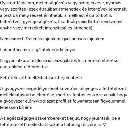
Gyakori: fájdalom, melegségérzés vagy hideg érzése, nyomás
vagy szorítás (ezek általában átmenetiek és intenzívek lehetnek,
a test bármely részét érinthetik, a mellkast és a torkot is
beleértve), gyengeségérzés, fáradtság (mindkettő rendszerint
enyhe vagy mérsékelt intenzitású és átmeneti)
Nem ismert: Traumás fájdalom, gyulladásos fájdalom
Laboratóriumi vizsgálatok eredményei
Nagyon ritka: a májfunkciós vizsgálatok kismértékű eltérései
esetenként előfordultak.
Feltételezett mellékhatások bejelentése
A gyógyszer engedélyezését követően lényeges a feltételezett
mellékhatások bejelentése, mert ez fontos eszköze annak, hogy
a gyógyszer előny/kockázat profilját folyamatosan figyelemmel
lehessen kísérni.
Az egészségügyi szakembereket kérjük, hogy jelentsék be a
feltételezett mellékhatásokat a hatóság részére az V.