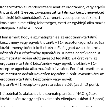
Korlátozottan áll rendelkezésre adat az ergotamint, vagy egyéb
triptánt/5HT1-receptor-agonistát tartalmazó készítményekkel
kialakuló kölcsönhatásról. A coronaria vasospasmus fokozott
kockázata elméletileg lehetséges, ezért az egyidejű alkalmazás
ellenjavallt (lásd 4.3 pont).
Nem ismert, hogy a szumatriptán és az ergotamin-tartalmú
készítmény vagy egyéb triptán/5HT1-receptor-agonista adása
között mennyi időnek kell eltelnie. Ez függhet az alkalmazott
dózistól és a készítmény típusától is. A hatás additív lehet. A
szumatriptán adása előtt javasolt legalább 24 órát várni az
ergotamin-tartalmú készítmény vagy egyéb triptán/5HT1-
receptor agonista alkalmazását követően. Fordított esetben: a
szumatriptán adását követően legalább 6 órát javasolt várni az
ergotamin-tartalmú készítmény vagy egyéb
triptán/5HT1‑receptor-agonista adása előtt (lásd 4.3 pont).
Kölcsönhatás alakulhat ki a szumatriptán és a MAO-gátlók
között, ezért az egyidejű alkalmazás ellenjavallt (lásd 4.3 pont).