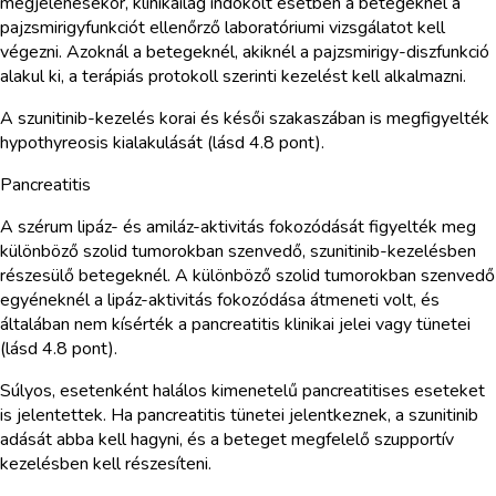
megjelenésekor, klinikailag indokolt esetben a betegeknél a
pajzsmirigyfunkciót ellenőrző laboratóriumi vizsgálatot kell
végezni. Azoknál a betegeknél, akiknél a pajzsmirigy-diszfunkció
alakul ki, a terápiás protokoll szerinti kezelést kell alkalmazni.
A szunitinib-kezelés korai és késői szakaszában is megfigyelték
hypothyreosis kialakulását (lásd 4.8 pont).
Pancreatitis
A szérum lipáz- és amiláz-aktivitás fokozódását figyelték meg
különböző szolid tumorokban szenvedő, szunitinib-kezelésben
részesülő betegeknél. A különböző szolid tumorokban szenvedő
egyéneknél a lipáz-aktivitás fokozódása átmeneti volt, és
általában nem kísérték a pancreatitis klinikai jelei vagy tünetei
(lásd 4.8 pont).
Súlyos, esetenként halálos kimenetelű pancreatitises eseteket
is jelentettek. Ha pancreatitis tünetei jelentkeznek, a szunitinib
adását abba kell hagyni, és a beteget megfelelő szupportív
kezelésben kell részesíteni.