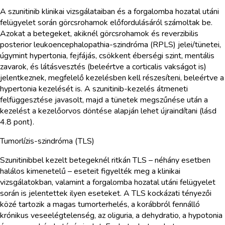
A szunitinib klinikai vizsgálataiban és a forgalomba hozatal utáni
felügyelet során görcsrohamok előfordulásáról számoltak be.
Azokat a betegeket, akiknél görcsrohamok és reverzibilis
posterior leukoencephalopathia-szindróma (RPLS) jelei/tünetei,
úgymint hypertonia, fejfájás, csökkent éberségi szint, mentális
zavarok, és látásvesztés (beleértve a corticalis vakságot is)
jelentkeznek, megfelelő kezelésben kell részesíteni, beleértve a
hypertonia kezelését is. A szunitinib-kezelés átmeneti
felfüggesztése javasolt, majd a tünetek megszűnése után a
kezelést a kezelőorvos döntése alapján lehet újraindítani (lásd
4.8 pont).
Tumorlízis-szindróma (TLS)
Szunitinibbel kezelt betegeknél ritkán TLS – néhány esetben
halálos kimenetelű – eseteit figyelték meg a klinikai
vizsgálatokban, valamint a forgalomba hozatal utáni felügyelet
során is jelentettek ilyen eseteket. A TLS kockázati tényezői
közé tartozik a magas tumorterhelés, a korábbról fennálló
krónikus veseelégtelenség, az oliguria, a dehydratio, a hypotonia