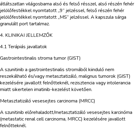
átlátszatlan világosbarna alsó és felső résszel, alsó részén fehér
jelölőfestékkel nyomtatott „9” jelzéssel, felső részén fehér
jelölőfestékkel nyomtatott „MS” jelzéssel. A kapszula sárga
granulált port tartalmaz.
4. KLINIKAI JELLEMZŐK
4.1 Terápiás javallatok
Gastrointestinalis stroma tumor (GIST)
A szunitinib a gastrointestinalis stromából kiinduló nem
reszekálható és/vagy metasztatizáló, malignus tumorok (GIST)
kezelésére javallott felnőtteknél, rezisztencia vagy intolerancia
miatt sikertelen imatinib-kezelést követően.
Metasztatizáló vesesejtes carcinoma (MRCC)
A szunitinib előrehaladott/metasztatizáló vesesejtes karcinóma
(metastatic renal cell carcinoma, MRCC) kezelésére javallott
felnőtteknél.