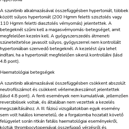
A szunitinib alkalmazásával összefüggésben hypertoniát, többek
között súlyos hypertoniát (200 Hgmm feletti szisztolés vagy
110 Hgmm feletti diasztolés vérnyomás) jelentettek. A
betegeknél szűrni kell a magasvérnyomás-betegséget, amit
megfelelően kezelni kell. A gyógyszerszedés átmeneti
szüneteltetése javasolt súlyos, gyógyszerrel nem kontrollált
hypertoniában szenvedő betegeknél. A kezelést újra lehet
indítani, ha a hypertoniát megfelelően sikerül kontrollálni (lásd
4.8 pont).
Haematológiai betegségek
A szunitinib alkalmazásával összefüggésben csökkent abszolút
neutrofilszámot és csökkent vérlemezkeszámot jelentettek
(lásd 4.8 pont). A fenti események nem kumulatívak, jellemzően
reverzibilisek voltak, és általában nem vezettek a kezelés
megszakításához. A III. fázisú vizsgálatokban egyik esemény
sem volt halálos kimenetelű, de a forgalomba hozatalt követő
felügyelet során ritkán fatális haematológiai eseményekről,
köztük thrombocytopeniával összefüggő vérzésről és