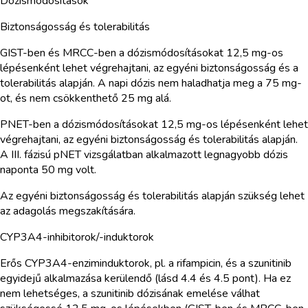
Dózismódosítások
Biztonságosság és tolerabilitás
GIST-ben és MRCC-ben a dózismódosításokat 12,5 mg-os
lépésenként lehet végrehajtani, az egyéni biztonságosság és a
tolerabilitás alapján. A napi dózis nem haladhatja meg a 75 mg-
ot, és nem csökkenthető 25 mg alá.
PNET-ben a dózismódosításokat 12,5 mg-os lépésenként lehet
végrehajtani, az egyéni biztonságosság és tolerabilitás alapján.
A III. fázisú pNET vizsgálatban alkalmazott legnagyobb dózis
naponta 50 mg volt.
Az egyéni biztonságosság és tolerabilitás alapján szükség lehet
az adagolás megszakítására.
CYP3A4-inhibitorok/-induktorok
Erős CYP3A4-enziminduktorok, pl. a rifampicin, és a szunitinib
egyidejű alkalmazása kerülendő (lásd 4.4 és 4.5 pont). Ha ez
nem lehetséges, a szunitinib dózisának emelése válhat