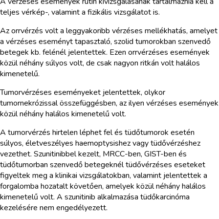
A vérzéses események rutin kivizsgálásának tartalmaznia kell a
teljes vérkép-, valamint a fizikális vizsgálatot is.
Az orrvérzés volt a leggyakoribb vérzéses mellékhatás, amelyet
a vérzéses eseményt tapasztaló, szolid tumorokban szenvedő
betegek kb. felénél jelentettek. Ezen orrvérzéses események
közül néhány súlyos volt, de csak nagyon ritkán volt halálos
kimenetelű.
Tumorvérzéses eseményeket jelentettek, olykor
tumornekrózissal összefüggésben, az ilyen vérzéses események
közül néhány halálos kimenetelű volt.
A tumorvérzés hirtelen léphet fel és tüdőtumorok esetén
súlyos, életveszélyes haemoptysishez vagy tüdővérzéshez
vezethet. Szunitinibbel kezelt, MRCC-ben, GIST-ben és
tüdőtumorban szenvedő betegeknél tüdővérzéses eseteket
figyeltek meg a klinikai vizsgálatokban, valamint jelentettek a
forgalomba hozatalt követően, amelyek közül néhány halálos
kimenetelű volt. A szunitinib alkalmazása tüdőkarcinóma
kezelésére nem engedélyezett.