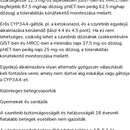
szükségessé 12,5 mg-os lépésekben (GIST-ben és MRCC-ben
legfeljebb 87,5 mg/nap dózisig, pNET-ben pedig 62,5 mg/nap
dózisig) a tolerabilitás körültekintő monitirozása mellett.
Erős CYP3A4-gátlók, pl. a ketokonazol, és a szunitinib egyidejű
alkalmazása kerülendő (lásd 4.4 és 4.5 pont). Ha ez nem
lehetséges, szükség lehet a szunitinib dózisának csökkentésére
GIST-ben és MRCC-ben a minimális napi 37,5 mg-os dózisig,
pNET-ben pedig napi 25 mg-os dózisig, a tolerabilitás
körültekintő monitorozása mellett.
Egyidejű alkalmazásra olyan alternatív gyógyszer választását
kell fontolóra venni, amely nem, illetve alig indukálja vagy gátolja
a CYP3A4-et.
Különleges betegcsoportok
Gyermekek és serdülők
A szunitinib biztonságosságát és hatásosságát 18 évesnél
fiatalabb betegek esetében nem igazolták.