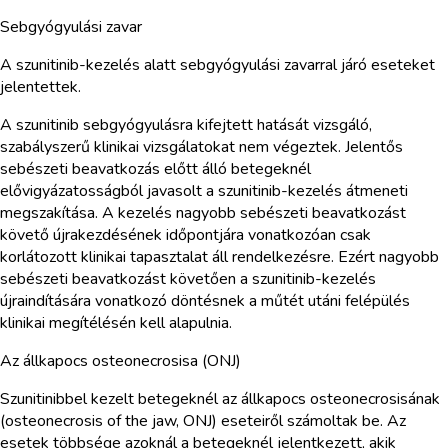
Sebgyógyulási zavar
A szunitinib-kezelés alatt sebgyógyulási zavarral járó eseteket
jelentettek.
A szunitinib sebgyógyulásra kifejtett hatását vizsgáló,
szabályszerű klinikai vizsgálatokat nem végeztek. Jelentős
sebészeti beavatkozás előtt álló betegeknél
elővigyázatosságból javasolt a szunitinib-kezelés átmeneti
megszakítása. A kezelés nagyobb sebészeti beavatkozást
követő újrakezdésének időpontjára vonatkozóan csak
korlátozott klinikai tapasztalat áll rendelkezésre. Ezért nagyobb
sebészeti beavatkozást követően a szunitinib-kezelés
újraindítására vonatkozó döntésnek a műtét utáni felépülés
klinikai megítélésén kell alapulnia.
Az állkapocs osteonecrosisa (ONJ)
Szunitinibbel kezelt betegeknél az állkapocs osteonecrosisának
(osteonecrosis of the jaw, ONJ) eseteiről számoltak be. Az
esetek többsége azoknál a betegeknél jelentkezett, akik