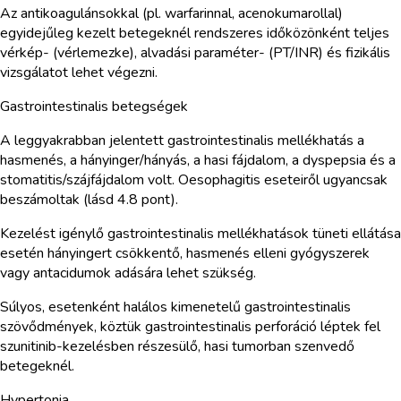
Az antikoagulánsokkal (pl. warfarinnal, acenokumarollal)
egyidejűleg kezelt betegeknél rendszeres időközönként teljes
vérkép- (vérlemezke), alvadási paraméter- (PT/INR) és fizikális
vizsgálatot lehet végezni.
Gastrointestinalis betegségek
A leggyakrabban jelentett gastrointestinalis mellékhatás a
hasmenés, a hányinger/hányás, a hasi fájdalom, a dyspepsia és a
stomatitis/szájfájdalom volt. Oesophagitis eseteiről ugyancsak
beszámoltak (lásd 4.8 pont).
Kezelést igénylő gastrointestinalis mellékhatások tüneti ellátása
esetén hányingert csökkentő, hasmenés elleni gyógyszerek
vagy antacidumok adására lehet szükség.
Súlyos, esetenként halálos kimenetelű gastrointestinalis
szövődmények, köztük gastrointestinalis perforáció léptek fel
szunitinib-kezelésben részesülő, hasi tumorban szenvedő
betegeknél.
Hypertonia