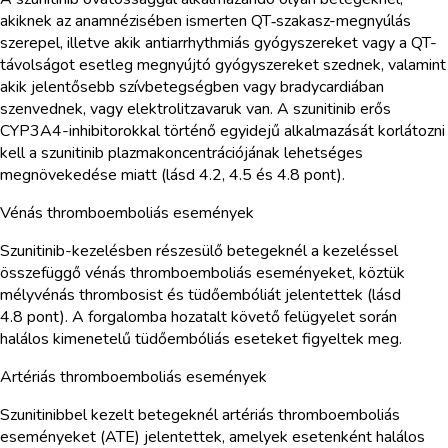
akiknek az anamnézisében ismerten QT‑szakasz-megnyúlás
szerepel, illetve akik antiarrhythmiás gyógyszereket vagy a QT-
távolságot esetleg megnyújtó gyógyszereket szednek, valamint
akik jelentősebb szívbetegségben vagy bradycardiában
szenvednek, vagy elektrolitzavaruk van. A szunitinib erős
CYP3A4-inhibitorokkal történő egyidejű alkalmazását korlátozni
kell a szunitinib plazmakoncentrációjának lehetséges
megnövekedése miatt (lásd 4.2, 4.5 és 4.8 pont).
Vénás thromboemboliás események
Szunitinib-kezelésben részesülő betegeknél a kezeléssel
összefüggő vénás thromboemboliás eseményeket, köztük
mélyvénás thrombosist és tüdőembóliát jelentettek (lásd
4.8 pont). A forgalomba hozatalt követő felügyelet során
halálos kimenetelű tüdőembóliás eseteket figyeltek meg.
Artériás thromboemboliás események
Szunitinibbel kezelt betegeknél artériás thromboemboliás
eseményeket (ATE) jelentettek, amelyek esetenként halálos