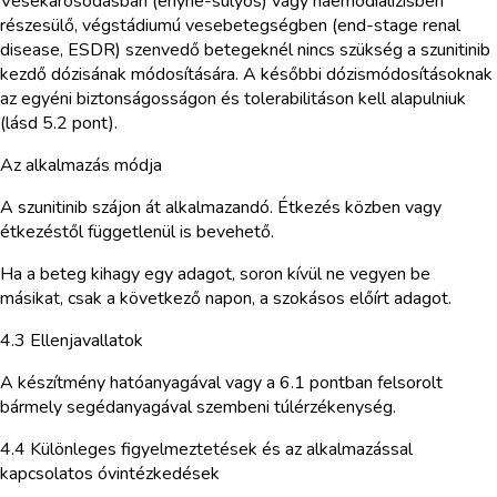
Vesekárosodásban (enyhe-súlyos) vagy haemodialízisben
részesülő, végstádiumú vesebetegségben (end-stage renal
disease, ESDR) szenvedő betegeknél nincs szükség a szunitinib
kezdő dózisának módosítására. A későbbi dózismódosításoknak
az egyéni biztonságosságon és tolerabilitáson kell alapulniuk
(lásd 5.2 pont).
Az alkalmazás módja
A szunitinib szájon át alkalmazandó. Étkezés közben vagy
étkezéstől függetlenül is bevehető.
Ha a beteg kihagy egy adagot, soron kívül ne vegyen be
másikat, csak a következő napon, a szokásos előírt adagot.
4.3 Ellenjavallatok
A készítmény hatóanyagával vagy a 6.1 pontban felsorolt
bármely segédanyagával szembeni túlérzékenység.
4.4 Különleges figyelmeztetések és az alkalmazással
kapcsolatos óvintézkedések