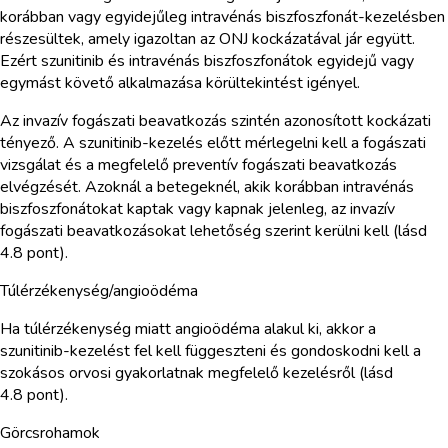
korábban vagy egyidejűleg intravénás biszfoszfonát-kezelésben
részesültek, amely igazoltan az ONJ kockázatával jár együtt.
Ezért szunitinib és intravénás biszfoszfonátok egyidejű vagy
egymást követő alkalmazása körültekintést igényel.
Az invazív fogászati beavatkozás szintén azonosított kockázati
tényező. A szunitinib-kezelés előtt mérlegelni kell a fogászati
vizsgálat és a megfelelő preventív fogászati beavatkozás
elvégzését. Azoknál a betegeknél, akik korábban intravénás
biszfoszfonátokat kaptak vagy kapnak jelenleg, az invazív
fogászati beavatkozásokat lehetőség szerint kerülni kell (lásd
4.8 pont).
Túlérzékenység/angioödéma
Ha túlérzékenység miatt angioödéma alakul ki, akkor a
szunitinib-kezelést fel kell függeszteni és gondoskodni kell a
szokásos orvosi gyakorlatnak megfelelő kezelésről (lásd
4.8 pont).
Görcsrohamok