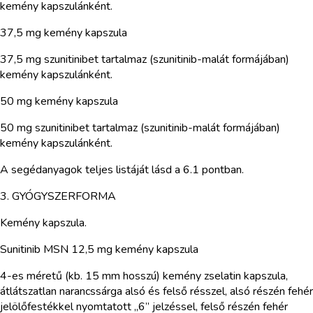
kemény kapszulánként.
37,5 mg kemény kapszula
37,5 mg szunitinibet tartalmaz (szunitinib-malát formájában)
kemény kapszulánként.
50 mg kemény kapszula
50 mg szunitinibet tartalmaz (szunitinib-malát formájában)
kemény kapszulánként.
A segédanyagok teljes listáját lásd a 6.1 pontban.
3. GYÓGYSZERFORMA
Kemény kapszula.
Sunitinib MSN 12,5 mg kemény kapszula
4-es méretű (kb. 15 mm hosszú) kemény zselatin kapszula,
átlátszatlan narancssárga alsó és felső résszel, alsó részén fehér
jelölőfestékkel nyomtatott „6” jelzéssel, felső részén fehér