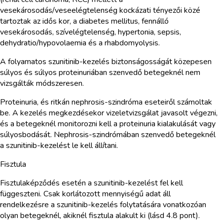
vesekárosodás/veseelégtelenség kockázati tényezői közé
tartoztak az idős kor, a diabetes mellitus, fennálló
vesekárosodás, szívelégtelenség, hypertonia, sepsis,
dehydratio/hypovolaemia és a rhabdomyolysis.
A folyamatos szunitinib-kezelés biztonságosságát közepesen
súlyos és súlyos proteinuriában szenvedő betegeknél nem
vizsgálták módszeresen.
Proteinuria, és ritkán nephrosis-szindróma eseteiről számoltak
be. A kezelés megkezdésekor vizeletvizsgálat javasolt végezni,
és a betegeknél monitorozni kell a proteinuria kialakulását vagy
súlyosbodását. Nephrosis-szindrómában szenvedő betegeknél
a szunitinib-kezelést le kell állítani.
Fisztula
Fisztulaképződés esetén a szunitinib-kezelést fel kell
függeszteni. Csak korlátozott mennyiségű adat áll
rendelkezésre a szunitinib-kezelés folytatására vonatkozóan
olyan betegeknél, akiknél fisztula alakult ki (lásd 4.8 pont).