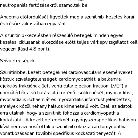
neutropeniás fertőzésekről számoltak be.
Anaemia előfordulását figyelték meg a szunitinib-kezelés korai
és késői szakaszában egyaránt.
A szunitinib-kezelésben részesülő betegek minden egyes
kezelési ciklusának elkezdése előtt teljes vérképvizsgálatot kell
végezni (lásd 4.8 pont).
Szívbetegségek
Szunitinibbel kezelt betegeknél cardiovascularis eseményeket,
köztük szívelégtelenséget, cardiomyopathiát, a balkamrai
ejekciós frakciónak (left ventricular ejection fraction, LVEF) a
normálérték alsó határa alá történő csökkenését, myocarditist,
myocardialis ischaemiát és myocardialis infarctust jelentettek,
amelyek közül néhány halálos kimenetelű volt. Ezek az adatok
arra utalnak, hogy a szunitinib fokozza a cardiomyopathia
kockázatát. A kezelt betegeknél a gyógyszerspecifikus hatáson
kívül nem azonosítottak a szunitinib okozta cardiomyopathia
vonatkozásában további specifikus kockázati tényezőt. A