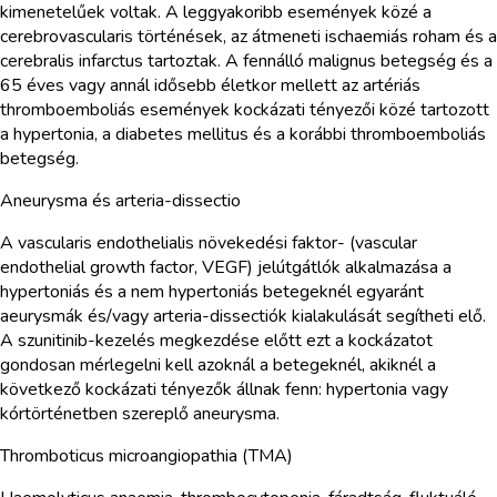
kimenetelűek voltak. A leggyakoribb események közé a
cerebrovascularis történések, az átmeneti ischaemiás roham és a
cerebralis infarctus tartoztak. A fennálló malignus betegség és a
65 éves vagy annál idősebb életkor mellett az artériás
thromboemboliás események kockázati tényezői közé tartozott
a hypertonia, a diabetes mellitus és a korábbi thromboemboliás
betegség.
Aneurysma és arteria-dissectio
A vascularis endothelialis növekedési faktor- (vascular
endothelial growth factor, VEGF) jelútgátlók alkalmazása a
hypertoniás és a nem hypertoniás betegeknél egyaránt
aeurysmák és/vagy arteria-dissectiók kialakulását segítheti elő.
A szunitinib-kezelés megkezdése előtt ezt a kockázatot
gondosan mérlegelni kell azoknál a betegeknél, akiknél a
következő kockázati tényezők állnak fenn: hypertonia vagy
kórtörténetben szereplő aneurysma.
Thromboticus microangiopathia (TMA)