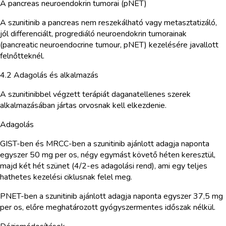
A pancreas neuroendokrin tumorai (pNET)
A szunitinib a pancreas nem reszekálható vagy metasztatizáló,
jól differenciált, progrediáló neuroendokrin tumorainak
(pancreatic neuroendocrine tumour, pNET) kezelésére javallott
felnőtteknél.
4.2 Adagolás és alkalmazás
A szunitinibbel végzett terápiát daganatellenes szerek
alkalmazásában jártas orvosnak kell elkezdenie.
Adagolás
GIST-ben és MRCC-ben a szunitinib ajánlott adagja naponta
egyszer 50 mg per os, négy egymást követő héten keresztül,
majd két hét szünet (4/2-es adagolási rend), ami egy teljes
hathetes kezelési ciklusnak felel meg.
PNET-ben a szunitinib ajánlott adagja naponta egyszer 37,5 mg
per os, előre meghatározott gyógyszermentes időszak nélkül.