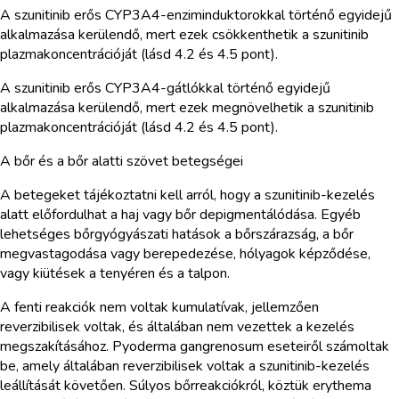
A szunitinib erős CYP3A4-enziminduktorokkal történő egyidejű
alkalmazása kerülendő, mert ezek csökkenthetik a szunitinib
plazmakoncentrációját (lásd 4.2 és 4.5 pont).
A szunitinib erős CYP3A4-gátlókkal történő egyidejű
alkalmazása kerülendő, mert ezek megnövelhetik a szunitinib
plazmakoncentrációját (lásd 4.2 és 4.5 pont).
A bőr és a bőr alatti szövet betegségei
A betegeket tájékoztatni kell arról, hogy a szunitinib-kezelés
alatt előfordulhat a haj vagy bőr depigmentálódása. Egyéb
lehetséges bőrgyógyászati hatások a bőrszárazság, a bőr
megvastagodása vagy berepedezése, hólyagok képződése,
vagy kiütések a tenyéren és a talpon.
A fenti reakciók nem voltak kumulatívak, jellemzően
reverzibilisek voltak, és általában nem vezettek a kezelés
megszakításához. Pyoderma gangrenosum eseteiről számoltak
be, amely általában reverzibilisek voltak a szunitinib-kezelés
leállítását követően. Súlyos bőrreakciókról, köztük erythema