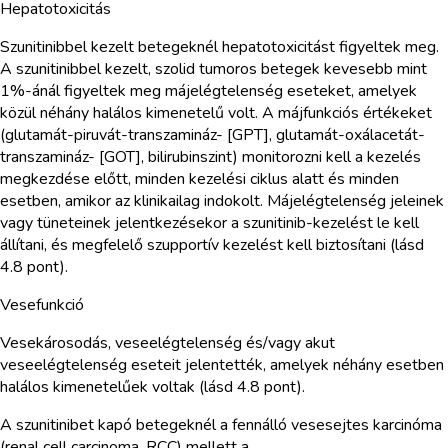
Hepatotoxicitás
Szunitinibbel kezelt betegeknél hepatotoxicitást figyeltek meg.
A szunitinibbel kezelt, szolid tumoros betegek kevesebb mint
1%-ánál figyeltek meg májelégtelenség eseteket, amelyek
közül néhány halálos kimenetelű volt. A májfunkciós értékeket
(glutamát-piruvát-transzamináz- [GPT], glutamát-oxálacetát-
transzamináz- [GOT], bilirubinszint) monitorozni kell a kezelés
megkezdése előtt, minden kezelési ciklus alatt és minden
esetben, amikor az klinikailag indokolt. Májelégtelenség jeleinek
vagy tüneteinek jelentkezésekor a szunitinib-kezelést le kell
állítani, és megfelelő szupportív kezelést kell biztosítani (lásd
4.8 pont).
Vesefunkció
Vesekárosodás, veseelégtelenség és/vagy akut
veseelégtelenség eseteit jelentették, amelyek néhány esetben
halálos kimenetelűek voltak (lásd 4.8 pont).
A szunitinibet kapó betegeknél a fennálló vesesejtes karcinóma
(renal cell carcinoma, RCC) mellett a