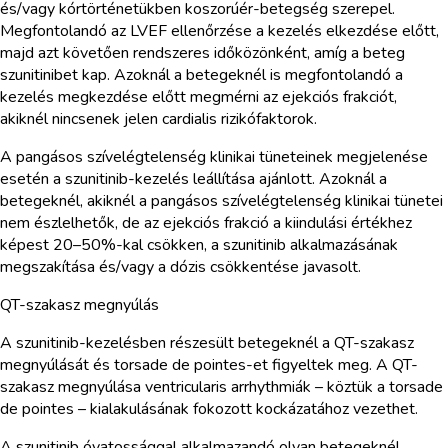
és/vagy kórtörténetükben koszorúér-betegség szerepel.
Megfontolandó az LVEF ellenőrzése a kezelés elkezdése előtt,
majd azt követően rendszeres időközönként, amíg a beteg
szunitinibet kap. Azoknál a betegeknél is megfontolandó a
kezelés megkezdése előtt megmérni az ejekciós frakciót,
akiknél nincsenek jelen cardialis rizikófaktorok.
A pangásos szívelégtelenség klinikai tüneteinek megjelenése
esetén a szunitinib-kezelés leállítása ajánlott. Azoknál a
betegeknél, akiknél a pangásos szívelégtelenség klinikai tünetei
nem észlelhetők, de az ejekciós frakció a kiindulási értékhez
képest 20–50%-kal csökken, a szunitinib alkalmazásának
megszakítása és/vagy a dózis csökkentése javasolt.
QT-szakasz megnyúlás
A szunitinib-kezelésben részesült betegeknél a QT-szakasz
megnyúlását és torsade de pointes-et figyeltek meg. A QT-
szakasz megnyúlása ventricularis arrhythmiák – köztük a torsade
de pointes – kialakulásának fokozott kockázatához vezethet.
A szunitinib óvatossággal alkalmazandó olyan betegeknél,