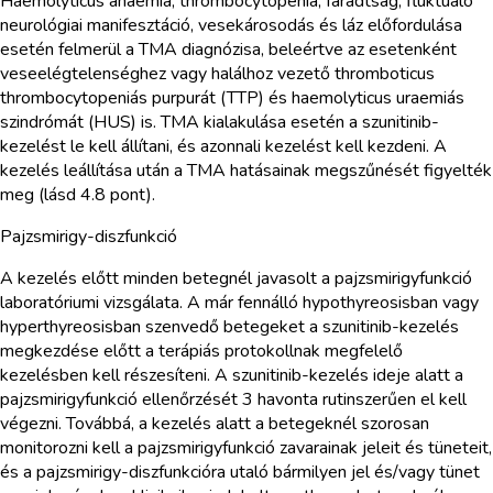
Haemolyticus anaemia, thrombocytopenia, fáradtság, fluktuáló
neurológiai manifesztáció, vesekárosodás és láz előfordulása
esetén felmerül a TMA diagnózisa, beleértve az esetenként
veseelégtelenséghez vagy halálhoz vezető thromboticus
thrombocytopeniás purpurát (TTP) és haemolyticus uraemiás
szindrómát (HUS) is. TMA kialakulása esetén a szunitinib-
kezelést le kell állítani, és azonnali kezelést kell kezdeni. A
kezelés leállítása után a TMA hatásainak megszűnését figyelték
meg (lásd 4.8 pont).
Pajzsmirigy-diszfunkció
A kezelés előtt minden betegnél javasolt a pajzsmirigyfunkció
laboratóriumi vizsgálata. A már fennálló hypothyreosisban vagy
hyperthyreosisban szenvedő betegeket a szunitinib-kezelés
megkezdése előtt a terápiás protokollnak megfelelő
kezelésben kell részesíteni. A szunitinib-kezelés ideje alatt a
pajzsmirigyfunkció ellenőrzését 3 havonta rutinszerűen el kell
végezni. Továbbá, a kezelés alatt a betegeknél szorosan
monitorozni kell a pajzsmirigyfunkció zavarainak jeleit és tüneteit,
és a pajzsmirigy-diszfunkcióra utaló bármilyen jel és/vagy tünet