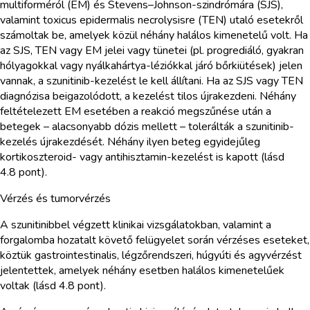
multiforméról (EM) és Stevens–Johnson-szindrómára (SJS),
valamint toxicus epidermalis necrolysisre (TEN) utaló esetekről
számoltak be, amelyek közül néhány halálos kimenetelű volt. Ha
az SJS, TEN vagy EM jelei vagy tünetei (pl. progrediáló, gyakran
hólyagokkal vagy nyálkahártya-léziókkal járó bőrkiütések) jelen
vannak, a szunitinib-kezelést le kell állítani. Ha az SJS vagy TEN
diagnózisa beigazolódott, a kezelést tilos újrakezdeni. Néhány
feltételezett EM esetében a reakció megszűnése után a
betegek – alacsonyabb dózis mellett – tolerálták a szunitinib-
kezelés újrakezdését. Néhány ilyen beteg egyidejűleg
kortikoszteroid- vagy antihisztamin-kezelést is kapott (lásd
4.8 pont).
Vérzés és tumorvérzés
A szunitinibbel végzett klinikai vizsgálatokban, valamint a
forgalomba hozatalt követő felügyelet során vérzéses eseteket,
köztük gastrointestinalis, légzőrendszeri, húgyúti és agyvérzést
jelentettek, amelyek néhány esetben halálos kimenetelűek
voltak (lásd 4.8 pont).