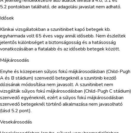
A jelenleg rendelkezésre álló adatok leírása a 4.8, 5.1 és
5.2 pontokban található, de adagolási javaslat nem adható.
Idősek
Klinikai vizsgálatokban a szunitinibet kapó betegek kb.
egyharmada volt 65 éves vagy annál idősebb. Nem észleltek
jelentős különbséget a biztonságosság és a hatásosság
vonatkozásában a fiatalabb és az idősebb betegek között.
Májkárosodás
Enyhe és közepesen súlyos fokú májkárosodásban (Child-Pugh
A és B stádium) szenvedő betegeknél a szunitinib kezdő
dózisának módosítása nem javasolt. A szunitinibet nem
vizsgálták súlyos fokú májkárosodásban (Child-Pugh C stádium)
szenvedő egyéneknél, ezért a súlyos fokú májkárosodásban
szenvedő betegeknél történő alkalmazása nem javasolható
(lásd 5.2 pont).
Vesekárosodás