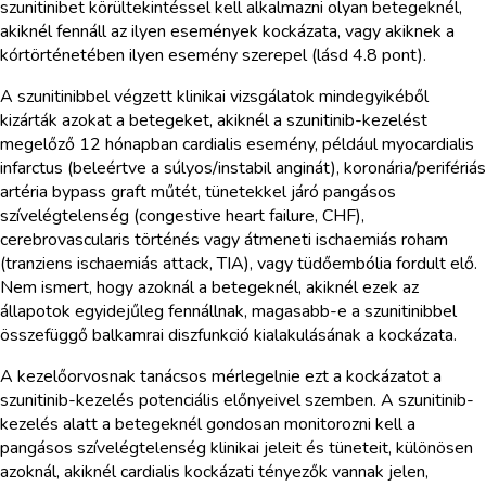
szunitinibet körültekintéssel kell alkalmazni olyan betegeknél,
akiknél fennáll az ilyen események kockázata, vagy akiknek a
kórtörténetében ilyen esemény szerepel (lásd 4.8 pont).
A szunitinibbel végzett klinikai vizsgálatok mindegyikéből
kizárták azokat a betegeket, akiknél a szunitinib-kezelést
megelőző 12 hónapban cardialis esemény, például myocardialis
infarctus (beleértve a súlyos/instabil anginát), koronária/perifériás
artéria bypass graft műtét, tünetekkel járó pangásos
szívelégtelenség (congestive heart failure, CHF),
cerebrovascularis történés vagy átmeneti ischaemiás roham
(tranziens ischaemiás attack, TIA), vagy tüdőembólia fordult elő.
Nem ismert, hogy azoknál a betegeknél, akiknél ezek az
állapotok egyidejűleg fennállnak, magasabb-e a szunitinibbel
összefüggő balkamrai diszfunkció kialakulásának a kockázata.
A kezelőorvosnak tanácsos mérlegelnie ezt a kockázatot a
szunitinib-kezelés potenciális előnyeivel szemben. A szunitinib-
kezelés alatt a betegeknél gondosan monitorozni kell a
pangásos szívelégtelenség klinikai jeleit és tüneteit, különösen
azoknál, akiknél cardialis kockázati tényezők vannak jelen,