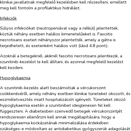
klinikai javallatnak megfelelő kezelésben kell részesíteni, emellett
meg kell fontolni a profilaktikus hidrálást.
Infekciók
Súlyos infekciókat (neutropeniával vagy a nélkül) jelentettek,
köztük néhány esetben halálos kimenetelűeket is. Fasciitis
necrotisans eseteit néhányszor jelentették, amely a gátra is
terjedhetett, és esetenként halálos volt (lásd 4.8 pont).
Azoknál a betegeknél, akiknél fasciitis necrotisans jelentkezik, a
szunitinib-kezelést le kell állítani, és azonnal megfelelő kezelést
kell kezdeni.
Hypoglykaemia
A szunitinib-kezelés alatt beszámoltak a vércukorszint
csökkenéséről, amely néhány esetben klinikai tüneteket okozott, és
eszméletvesztés miatt hospitalizációt igényelt. Tüneteket okozó
hypoglykaemia esetén a szunitinibet ideiglenesen fel kell
függeszteni. A diabetesben szenvedő betegek vércukorszintjét
rendszeresen ellenőrizni kell annak megállapítására, hogy a
hypoglykaemia kockázatának minimalizálása érdekében
szükséges-e módosítani az antidiabetikus gyógyszerük adagolását