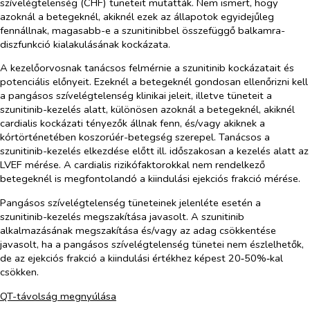
szívelégtelenség (CHF) tüneteit mutatták. Nem ismert, hogy
azoknál a betegeknél, akiknél ezek az állapotok egyidejűleg
fennállnak, magasabb-e a szunitinibbel összefüggő balkamra-
diszfunkció kialakulásának kockázata.
A kezelőorvosnak tanácsos felmérnie a szunitinib kockázatait és
potenciális előnyeit. Ezeknél a betegeknél gondosan ellenőrizni kell
a pangásos szívelégtelenség klinikai jeleit, illetve tüneteit a
szunitinib-kezelés alatt, különösen azoknál a betegeknél, akiknél
cardialis kockázati tényezők állnak fenn, és/vagy akiknek a
kórtörténetében koszorúér-betegség szerepel. Tanácsos a
szunitinib-kezelés elkezdése előtt ill. időszakosan a kezelés alatt az
LVEF mérése. A cardialis rizikófaktorokkal nem rendelkező
betegeknél is megfontolandó a kiindulási ejekciós frakció mérése.
Pangásos szívelégtelenség tüneteinek jelenléte esetén a
szunitinib-kezelés megszakítása javasolt. A szunitinib
alkalmazásának megszakítása és/vagy az adag csökkentése
javasolt, ha a pangásos szívelégtelenség tünetei nem észlelhetők,
de az ejekciós frakció a kiindulási értékhez képest 20‑50%‑kal
csökken.
QT-távolság megnyúlása