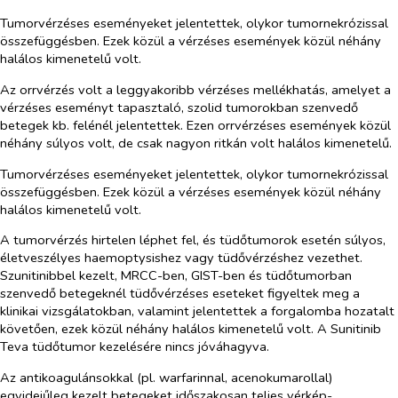
Tumorvérzéses eseményeket jelentettek, olykor tumornekrózissal
összefüggésben. Ezek közül a vérzéses események közül néhány
halálos kimenetelű volt.
Az orrvérzés volt a leggyakoribb vérzéses mellékhatás, amelyet a
vérzéses eseményt tapasztaló, szolid tumorokban szenvedő
betegek kb. felénél jelentettek. Ezen orrvérzéses események közül
néhány súlyos volt, de csak nagyon ritkán volt halálos kimenetelű.
Tumorvérzéses eseményeket jelentettek, olykor tumornekrózissal
összefüggésben. Ezek közül a vérzéses események közül néhány
halálos kimenetelű volt.
A tumorvérzés hirtelen léphet fel, és tüdőtumorok esetén súlyos,
életveszélyes haemoptysishez vagy tüdővérzéshez vezethet.
Szunitinibbel kezelt, MRCC-ben, GIST-ben és tüdőtumorban
szenvedő betegeknél tüdővérzéses eseteket figyeltek meg a
klinikai vizsgálatokban, valamint jelentettek a forgalomba hozatalt
követően, ezek közül néhány halálos kimenetelű volt. A Sunitinib
Teva tüdőtumor kezelésére nincs jóváhagyva.
Az antikoagulánsokkal (pl. warfarinnal, acenokumarollal)
egyidejűleg kezelt betegeket időszakosan teljes vérkép-