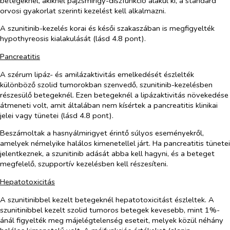
betegeknél, akiknél pajzsmirigy-diszfunkció alakul ki, a standard
orvosi gyakorlat szerinti kezelést kell alkalmazni.
A szunitinib-kezelés korai és késői szakaszában is megfigyelték
hypothyreosis kialakulását (lásd 4.8 pont).
Pancreatitis
A szérum lipáz- és amilázaktivitás emelkedését észlelték
különböző szolid tumorokban szenvedő, szunitinib-kezelésben
részesülő betegeknél. Ezen betegeknél a lipázaktivitás növekedése
átmeneti volt, amit általában nem kísértek a pancreatitis klinikai
jelei vagy tünetei (lásd 4.8 pont).
Beszámoltak a hasnyálmirigyet érintő súlyos eseményekről,
amelyek némelyike halálos kimenetellel járt. Ha pancreatitis tünetei
jelentkeznek, a szunitinib adását abba kell hagyni, és a beteget
megfelelő, szupportív kezelésben kell részesíteni.
Hepatotoxicitás
A szunitinibbel kezelt betegeknél hepatotoxicitást észleltek. A
szunitinibbel kezelt szolid tumoros betegek kevesebb, mint 1%-
ánál figyelték meg májelégtelenség eseteit, melyek közül néhány