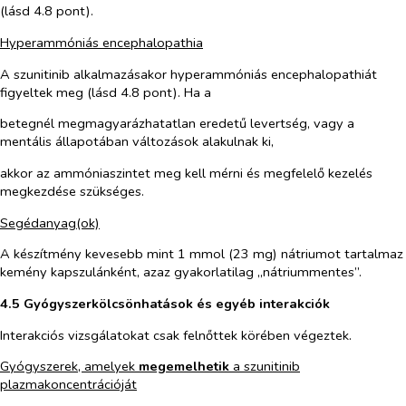
(lásd 4.8 pont).
Hyperammóniás encephalopathia
A szunitinib alkalmazásakor hyperammóniás encephalopathiát
figyeltek meg (lásd 4.8 pont). Ha a
betegnél megmagyarázhatatlan eredetű levertség, vagy a
mentális állapotában változások alakulnak ki,
akkor az ammóniaszintet meg kell mérni és megfelelő kezelés
megkezdése szükséges.
Segédanyag(ok)
A készítmény kevesebb mint 1 mmol (23 mg) nátriumot tartalmaz
kemény kapszulánként, azaz gyakorlatilag „nátriummentes”.
4.5 Gyógyszerkölcsönhatások és egyéb interakciók
Interakciós vizsgálatokat csak felnőttek körében végeztek.
Gyógyszerek, amelyek
megemelhetik
a szunitinib
plazmakoncentrációját