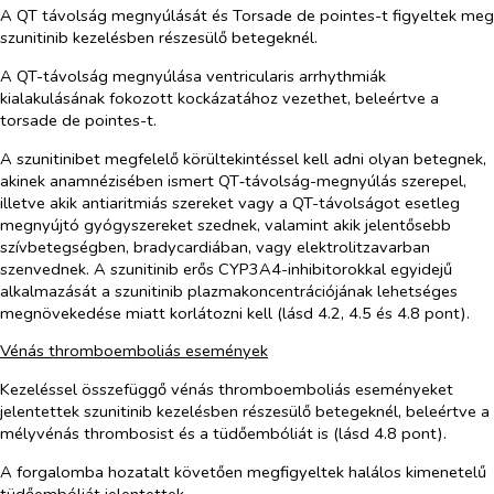
A QT távolság megnyúlását és
Torsade de pointes
-t figyeltek meg
szunitinib kezelésben részesülő betegeknél.
A QT-távolság megnyúlása ventricularis arrhythmiák
kialakulásának fokozott kockázatához vezethet, beleértve a
torsade de pointes
-t.
A szunitinibet megfelelő körültekintéssel kell adni olyan betegnek,
akinek anamnézisében ismert QT‑távolság-megnyúlás szerepel,
illetve akik antiaritmiás szereket vagy a QT-távolságot esetleg
megnyújtó gyógyszereket szednek, valamint akik jelentősebb
szívbetegségben, bradycardiában, vagy elektrolitzavarban
szenvednek. A szunitinib erős CYP3A4-inhibitorokkal egyidejű
alkalmazását a szunitinib plazmakoncentrációjának lehetséges
megnövekedése miatt korlátozni kell (lásd 4.2, 4.5 és 4.8 pont).
Vénás thromboemboliás események
Kezeléssel összefüggő vénás thromboemboliás eseményeket
jelentettek szunitinib kezelésben részesülő betegeknél, beleértve a
mélyvénás thrombosist és a tüdőembóliát is (lásd 4.8 pont).
A forgalomba hozatalt követően megfigyeltek halálos kimenetelű
tüdőembóliát jelentettek.