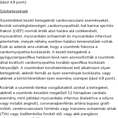
(lásd 4.8 pont).
Szívbetegségek
Szunitinibbel kezelt betegeknél cardiovascularis eseményeket,
köztük szívelégtelenséget, cardiomyopathiát, bal kamrai ejectiós
frakció (LVEF) normál érték alsó határa alá csökkenését,
myocarditist, myocardialis ischaemiát és myocardialis infarctust
jelentettek, melyek néhány esetben halálos kimenetelűek voltak.
Ezek az adatok arra utalnak, hogy a szunitinib fokozza a
cardiomyopathia kockázatát. A kezelt betegeknél a
gyógyszerspecifikus hatáson kívül nem azonosították a szunitinib
által kiváltott cardiomyopathia további specifikus kockázati
tényezőjét. A szunitinibet körültekintéssel kell alkalmazni olyan
betegeknél, akiknél fennáll az ilyen események kockázata, vagy
akiknek a kórtörténetében ilyen esemény szerepel (lásd 4.8 pont).
Kizárták a szunitinib klinikai vizsgálataiból azokat a betegeket,
akiknél a szunitinib-kezelést megelőző 12 hónapban cardialis
esemény, mint például myocardialis infarctus (beleértve a súlyos
vagy instabil anginát), coronaria/perifériás artéria bypass graft-
műtét, cerebrovascularis történés vagy tranziens ischaemiás attak
(TIA) vagy tüdőembólia fordult elő, vagy akik pangásos