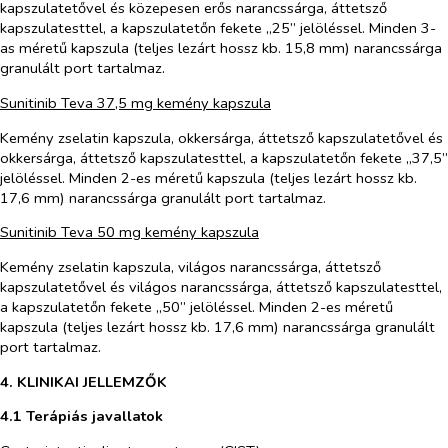
kapszulatetővel és közepesen erős narancssárga, áttetsző
kapszulatesttel, a kapszulatetőn fekete „25” jelöléssel. Minden 3-
as méretű kapszula (teljes lezárt hossz kb. 15,8 mm) narancssárga
granulált port tartalmaz.
Sunitinib Teva 37,5 mg kemény kapszula
Kemény zselatin kapszula, okkersárga, áttetsző kapszulatetővel és
okkersárga, áttetsző kapszulatesttel, a kapszulatetőn fekete „37,5”
jelöléssel. Minden 2-es méretű kapszula (teljes lezárt hossz kb.
17,6 mm) narancssárga granulált port tartalmaz.
Sunitinib Teva 50 mg kemény kapszula
Kemény zselatin kapszula, világos narancssárga, áttetsző
kapszulatetővel és világos narancssárga, áttetsző kapszulatesttel,
a kapszulatetőn fekete „50” jelöléssel. Minden 2-es méretű
kapszula (teljes lezárt hossz kb. 17,6 mm) narancssárga granulált
port tartalmaz.
4. KLINIKAI JELLEMZŐK
4.1 Terápiás javallatok