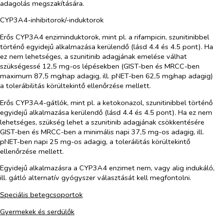
adagolás megszakítására.
CYP3A4-inhibitorok/-induktorok
Erős CYP3A4 enziminduktorok, mint pl. a rifampicin, szunitinibbel
történő egyidejű alkalmazása kerülendő (lásd 4.4 és 4.5 pont). Ha
ez nem lehetséges, a szunitinib adagjának emelése válhat
szükségessé 12,5 mg-os lépésekben (GIST-ben és MRCC-ben
maximum 87,5 mg/nap adagig, ill. pNET-ben 62,5 mg/nap adagig)
a tolerábilitás körültekintő ellenőrzése mellett.
Erős CYP3A4-gátlók, mint pl. a ketokonazol, szunitinibbel történő
egyidejű alkalmazása kerülendő (lásd 4.4 és 4.5 pont). Ha ez nem
lehetséges, szükség lehet a szunitinib adagjának csökkentésére
GIST-ben és MRCC-ben a minimális napi 37,5 mg-os adagig, ill.
pNET-ben napi 25 mg-os adagig, a toleráilitás körültekintő
ellenőrzése mellett.
Egyidejű alkalmazásra a CYP3A4 enzimet nem, vagy alig indukáló,
ill. gátló alternatív gyógyszer választását kell megfontolni.
Speciális betegcsoportok
Gyermekek és serdülők