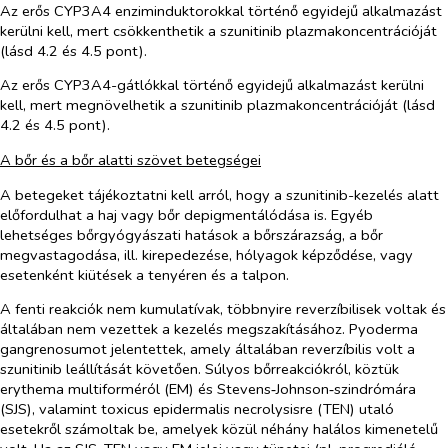
Az erős CYP3A4 enziminduktorokkal történő egyidejű alkalmazást
kerülni kell, mert csökkenthetik a szunitinib plazmakoncentrációját
(lásd 4.2 és 4.5 pont).
Az erős CYP3A4-gátlókkal történő egyidejű alkalmazást kerülni
kell, mert megnövelhetik a szunitinib plazmakoncentrációját (lásd
4.2 és 4.5 pont).
A bőr és a bőr alatti szövet betegségei
A betegeket tájékoztatni kell arról, hogy a szunitinib-kezelés alatt
előfordulhat a haj vagy bőr depigmentálódása is. Egyéb
lehetséges bőrgyógyászati hatások a bőrszárazság, a bőr
megvastagodása, ill. kirepedezése, hólyagok képződése, vagy
esetenként kiütések a tenyéren és a talpon.
A fenti reakciók nem kumulatívak, többnyire reverzíbilisek voltak és
általában nem vezettek a kezelés megszakításához. Pyoderma
gangrenosumot jelentettek, amely általában reverzíbilis volt a
szunitinib leállítását követően. Súlyos bőrreakciókról, köztük
erythema multiforméról (EM) és Stevens‑Johnson‑szindrómára
(SJS), valamint toxicus epidermalis necrolysisre (TEN) utaló
esetekről számoltak be, amelyek közül néhány halálos kimenetelű