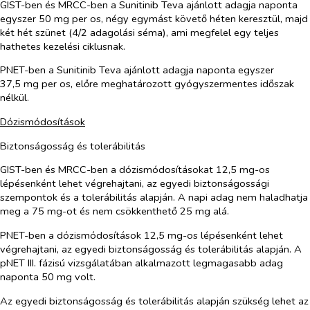
GIST-ben és MRCC-ben a Sunitinib Teva ajánlott adagja naponta
egyszer 50 mg
per os
, négy egymást követő héten keresztül, majd
két hét szünet (4/2 adagolási séma), ami megfelel egy teljes
hathetes kezelési ciklusnak.
PNET-ben a Sunitinib Teva ajánlott adagja naponta egyszer
37,5 mg
per os
, előre meghatározott gyógyszermentes időszak
nélkül.
Dózismódosítások
Biztonságosság és tolerábilitás
GIST-ben és MRCC-ben a dózismódosításokat 12,5 mg-os
lépésenként lehet végrehajtani, az egyedi biztonságossági
szempontok és a tolerábilitás alapján. A napi adag nem haladhatja
meg a 75 mg-ot és nem csökkenthető 25 mg alá.
PNET-ben a dózismódosítások 12,5 mg-os lépésenként lehet
végrehajtani, az egyedi biztonságosság és tolerábilitás alapján. A
pNET III. fázisú vizsgálatában alkalmazott legmagasabb adag
naponta 50 mg volt.
Az egyedi biztonságosság és tolerábilitás alapján szükség lehet az