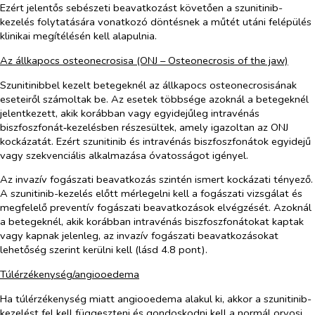
Ezért jelentős sebészeti beavatkozást követően a szunitinib-
kezelés folytatására vonatkozó döntésnek a műtét utáni felépülés
klinikai megítélésén kell alapulnia.
Az állkapocs osteonecrosisa (ONJ – Osteonecrosis of the jaw)
Szunitinibbel kezelt betegeknél az állkapocs osteonecrosisának
eseteiről számoltak be. Az esetek többsége azoknál a betegeknél
jelentkezett, akik korábban vagy egyidejűleg intravénás
biszfoszfonát‑kezelésben részesültek, amely igazoltan az ONJ
kockázatát. Ezért szunitinib és intravénás biszfoszfonátok egyidejű
vagy szekvenciális alkalmazása óvatosságot igényel.
Az invazív fogászati beavatkozás szintén ismert kockázati tényező.
A szunitinib-kezelés előtt mérlegelni kell a fogászati vizsgálat és
megfelelő preventív fogászati beavatkozások elvégzését. Azoknál
a betegeknél, akik korábban intravénás biszfoszfonátokat kaptak
vagy kapnak jelenleg, az invazív fogászati beavatkozásokat
lehetőség szerint kerülni kell (lásd 4.8 pont).
Túlérzékenység/angiooedema
Ha túlérzékenység miatt angiooedema alakul ki, akkor a szunitinib-
kezelést fel kell függeszteni és gondoskodni kell a normál orvosi