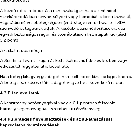
Vesekárosodás
A kezdő dózis módosítása nem szükséges, ha a szunitinibet
vesekárosodásban (enyhe-súlyos) vagy hemodialízisben részesülő,
végstádiumú vesebetegségben (
end-stage renal disease
-ESDR)
szenvedő betegeknek adják. A későbbi dózismódosításoknak az
egyedi biztonságosságon és tolerábilitáson kell alapulniuk (lásd
5.2 pont).
Az alkalmazás módja
A Sunitinib Teva-t szájon át kell alkalmazni. Étkezés közben vagy
étkezéstől függetlenül is bevehető.
Ha a beteg kihagy egy adagot, nem kell soron kívüli adagot kapnia.
A beteg a szokásos előírt adagot vegye be a következő napon.
4.3 Ellenjavallatok
A készítmény hatóanyagával vagy a 6.1 pontban felsorolt
bármely segédanyagával szembeni túlérzékenység.
4.4 Különleges figyelmeztetések és az alkalmazással
kapcsolatos óvintézkedések