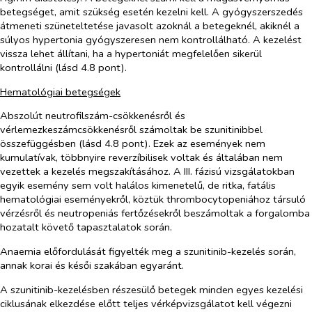
betegséget, amit szükség esetén kezelni kell. A gyógyszerszedés
átmeneti szüneteltetése javasolt azoknál a betegeknél, akiknél a
súlyos hypertonia gyógyszeresen nem kontrollálható. A kezelést
vissza lehet állítani, ha a hypertoniát megfelelően sikerül
kontrollálni (lásd 4.8 pont).
Hematológiai betegségek
Abszolút neutrofilszám-csökkenésről és
vérlemezkeszámcsökkenésről számoltak be szunitinibbel
összefüggésben (lásd 4.8 pont). Ezek az események nem
kumulatívak, többnyire reverzíbilisek voltak és általában nem
vezettek a kezelés megszakításához. A III. fázisú vizsgálatokban
egyik esemény sem volt halálos kimenetelű, de ritka, fatális
hematológiai eseményekről, köztük thrombocytopeniához társuló
vérzésről és neutropeniás fertőzésekről beszámoltak a forgalomba
hozatalt követő tapasztalatok során.
Anaemia előfordulását figyelték meg a szunitinib-kezelés során,
annak korai és késői szakában egyaránt.
A szunitinib-kezelésben részesülő betegek minden egyes kezelési
ciklusának elkezdése előtt teljes vérképvizsgálatot kell végezni