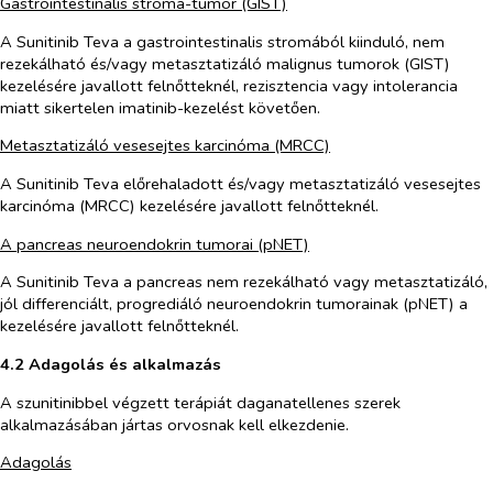
Gastrointestinalis stroma-tumor (GIST)
A Sunitinib Teva a gastrointestinalis stromából kiinduló, nem
rezekálható és/vagy metasztatizáló malignus tumorok (GIST)
kezelésére javallott felnőtteknél, rezisztencia vagy intolerancia
miatt sikertelen imatinib-kezelést követően.
Metasztatizáló vesesejtes karcinóma (MRCC)
A Sunitinib Teva előrehaladott és/vagy metasztatizáló vesesejtes
karcinóma (MRCC) kezelésére javallott felnőtteknél.
A pancreas neuroendokrin tumorai (pNET)
A Sunitinib Teva a pancreas nem rezekálható vagy metasztatizáló,
jól differenciált, progrediáló neuroendokrin tumorainak (pNET) a
kezelésére javallott felnőtteknél.
4.2 Adagolás és alkalmazás
A szunitinibbel végzett terápiát daganatellenes szerek
alkalmazásában jártas orvosnak kell elkezdenie.
Adagolás