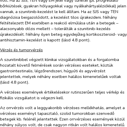
volt. Ha az SJS, TEN vagy EM jelei vagy tünetei (pl. progrediáló
bőrkiütések, gyakran hólyagokkal vagy nyálkahártyaléziókkal) jelen
vannak, a szunitinib‑kezelést le kell állítani. Ha az SJS vagy TEN
diagnózisa beigazolódott, a kezelést tilos újrakezdeni. Néhány
feltételezett EM esetében a reakció elmúlása után a betegek –
alacsonyabb dózis mellett – tolerálták a szunitinib-kezelés
újrakezdését. Néhány ilyen beteg egyidejűleg kortikoszteroid- vagy
antihisztamin-kezelést is kapott (lásd 4.8 pont).
Vérzés és tumorvérzés
A szunitinibbel végzett klinikai vizsgálatokban és a forgalomba
hozatalt követő felmérések során vérzéses eseteket, köztük
gastrointestinalis, légzőrendszeri, húgyúti és agyvérzést
jelentettek, melyek néhány esetben halálos kimenetelűek voltak
(lásd 4.8 pont).
A vérzéses események értékelésekor rutinszerűen teljes vérkép és
fizikális vizsgálatot is végezni kell.
Az orrvérzés volt a leggyakoribb vérzéses mellékhatás, amelyet a
vérzéses eseményt tapasztaló, szolid tumorokban szenvedő
betegek kb. felénél jelentettek. Ezen orrvérzéses események közül
néhány súlyos volt, de csak nagyon ritkán volt halálos kimenetelű.