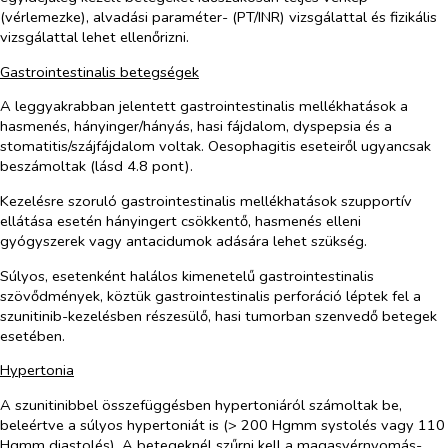
(vérlemezke), alvadási paraméter- (PT/INR) vizsgálattal és fizikális
vizsgálattal lehet ellenőrizni.
Gastrointestinalis betegségek
A leggyakrabban jelentett gastrointestinalis mellékhatások a
hasmenés, hányinger/hányás, hasi fájdalom, dyspepsia és a
stomatitis/szájfájdalom voltak. Oesophagitis eseteiről ugyancsak
beszámoltak (lásd 4.8 pont).
Kezelésre szoruló gastrointestinalis mellékhatások szupportív
ellátása esetén hányingert csökkentő, hasmenés elleni
gyógyszerek vagy antacidumok adására lehet szükség.
Súlyos, esetenként halálos kimenetelű gastrointestinalis
szövődmények, köztük gastrointestinalis perforáció léptek fel a
szunitinib-kezelésben részesülő, hasi tumorban szenvedő betegek
esetében.
Hypertonia
A szunitinibbel összefüggésben hypertoniáról számoltak be,
beleértve a súlyos hypertoniát is (> 200 Hgmm systolés vagy 110
Hgmm diastolés). A betegeknél szűrni kell a magasvérnyomás-