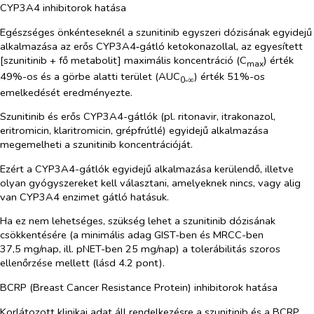
CYP3A4 inhibitorok hatása
Egészséges önkénteseknél a szunitinib egyszeri dózisának egyidejű
alkalmazása az erős CYP3A4‑gátló ketokonazollal, az egyesített
[szunitinib + fő metabolit] maximális koncentráció (C
) érték
max
49%-os és a görbe alatti terület (AUC
) érték 51%-os
0‑∞
emelkedését eredményezte.
Szunitinib és erős CYP3A4-gátlók (pl. ritonavir, itrakonazol,
eritromicin, klaritromicin, grépfrútlé) egyidejű alkalmazása
megemelheti a szunitinib koncentrációját.
Ezért a CYP3A4-gátlók egyidejű alkalmazása kerülendő, illetve
olyan gyógyszereket kell választani, amelyeknek nincs, vagy alig
van CYP3A4 enzimet gátló hatásuk.
Ha ez nem lehetséges, szükség lehet a szunitinib dózisának
csökkentésére (a minimális adag GIST-ben és MRCC-ben
37,5 mg/nap, ill. pNET-ben 25 mg/nap) a tolerábilitás szoros
ellenőrzése mellett (lásd 4.2 pont).
BCRP (Breast Cancer Resistance Protein) inhibitorok hatása
Korlátozott klinikai adat áll rendelkezésre a szunitinib és a BCRP