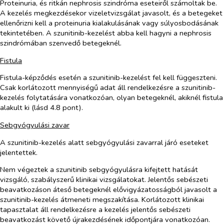
Proteinuria, és ritkán nephrosis szindróma eseteiről számoltak be.
A kezelés megkezdésekor vizeletvizsgálat javasolt, és a betegeket
ellenőrizni kell a proteinuria kialakulásának vagy súlyosbodásának
tekintetében. A szunitinib-kezelést abba kell hagyni a nephrosis
szindrómában szenvedő betegeknél.
Fistula
Fistula-képződés esetén a szunitinib-kezelést fel kell függeszteni.
Csak korlátozott mennyiségű adat áll rendelkezésre a szunitinib-
kezelés folytatására vonatkozóan, olyan betegeknél, akiknél fistula
alakult ki (lásd 4.8 pont).
Sebgyógyulási zavar
A szunitinib-kezelés alatt sebgyógyulási zavarral járó eseteket
jelentettek.
Nem végeztek a szunitinib sebgyógyulásra kifejtett hatását
vizsgáló, szabályszerű klinikai vizsgálatokat. Jelentős sebészeti
beavatkozáson áteső betegeknél elővigyázatosságból javasolt a
szunitinib-kezelés átmeneti megszakítása. Korlátozott klinikai
tapasztalat áll rendelkezésre a kezelés jelentős sebészeti
beavatkozást követő újrakezdésének időpontjára vonatkozóan.