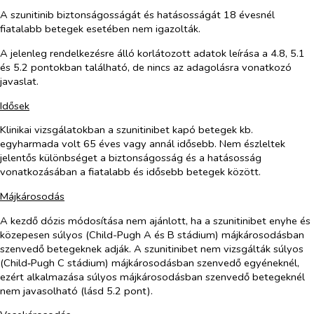
A szunitinib biztonságosságát és hatásosságát 18 évesnél
fiatalabb betegek esetében nem igazolták.
A jelenleg rendelkezésre álló korlátozott adatok leírása a 4.8, 5.1
és 5.2 pontokban található, de nincs az adagolásra vonatkozó
javaslat.
Idősek
Klinikai vizsgálatokban a szunitinibet kapó betegek kb.
egyharmada volt 65 éves vagy annál idősebb. Nem észleltek
jelentős különbséget a biztonságosság és a hatásosság
vonatkozásában a fiatalabb és idősebb betegek között.
Májkárosodás
A kezdő dózis módosítása nem ajánlott, ha a szunitinibet enyhe és
közepesen súlyos (Child-Pugh A és B stádium) májkárosodásban
szenvedő betegeknek adják. A szunitinibet nem vizsgálták súlyos
(Child‑Pugh C stádium) májkárosodásban szenvedő egyéneknél,
ezért alkalmazása súlyos májkárosodásban szenvedő betegeknél
nem javasolható (lásd 5.2 pont).