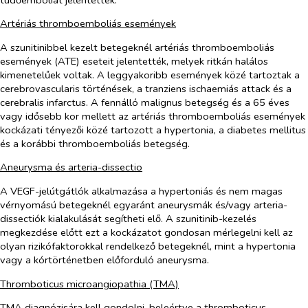
Artériás thromboemboliás események
A szunitinibbel kezelt betegeknél artériás thromboemboliás
események (ATE) eseteit jelentették, melyek ritkán halálos
kimenetelűek voltak. A leggyakoribb események közé tartoztak a
cerebrovascularis történések, a tranziens ischaemiás attack és a
cerebralis infarctus. A fennálló malignus betegség és a 65 éves
vagy idősebb kor mellett az artériás thromboemboliás események
kockázati tényezői közé tartozott a hypertonia, a diabetes mellitus
és a korábbi thromboemboliás betegség.
Aneurysma és arteria-dissectio
A VEGF-jelútgátlók alkalmazása a hypertoniás és nem magas
vérnyomású betegeknél egyaránt aneurysmák és/vagy arteria-
dissectiók kialakulását segítheti elő. A szunitinib-kezelés
megkezdése előtt ezt a kockázatot gondosan mérlegelni kell az
olyan rizikófaktorokkal rendelkező betegeknél, mint a hypertonia
vagy a kórtörténetben előforduló aneurysma.
Thromboticus microangiopathia (TMA)
TMA diagnózisára kell gondolni, beleértve a thromboticus