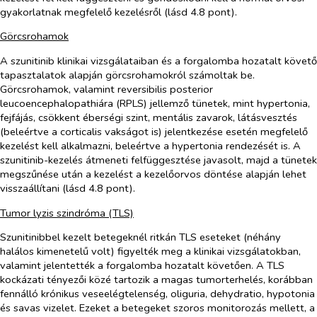
gyakorlatnak megfelelő kezelésről (lásd 4.8 pont).
Görcsrohamok
A szunitinib klinikai vizsgálataiban és a forgalomba hozatalt követő
tapasztalatok alapján görcsrohamokról számoltak be.
Görcsrohamok, valamint reversibilis posterior
leucoencephalopathiára (RPLS) jellemző tünetek, mint hypertonia,
fejfájás, csökkent éberségi szint, mentális zavarok, látásvesztés
(beleértve a corticalis vakságot is) jelentkezése esetén megfelelő
kezelést kell alkalmazni, beleértve a hypertonia rendezését is. A
szunitinib-kezelés átmeneti felfüggesztése javasolt, majd a tünetek
megszűnése után a kezelést a kezelőorvos döntése alapján lehet
visszaállítani (lásd 4.8 pont).
Tumor lyzis szindróma (TLS)
Szunitinibbel kezelt betegeknél ritkán TLS eseteket (néhány
halálos kimenetelű volt) figyelték meg a klinikai vizsgálatokban,
valamint jelentették a forgalomba hozatalt követően. A TLS
kockázati tényezői közé tartozik a magas tumorterhelés, korábban
fennálló krónikus veseelégtelenség, oliguria, dehydratio, hypotonia
és savas vizelet. Ezeket a betegeket szoros monitorozás mellett, a