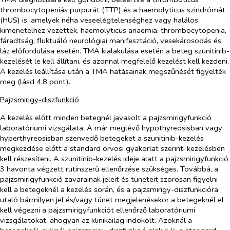
thrombocytopeniás purpurát (TTP) és a haemolyticus szindrómát
(HUS) is, amelyek néha veseelégtelenséghez vagy halálos
kimenetelhez vezettek, haemolyticus anaemia, thrombocytopenia,
fáradtság, fluktuáló neurológiai manifesztáció, vesekárosodás és
láz előfordulása esetén. TMA kialakulása esetén a beteg szunitinib-
kezelését le kell állítani, és azonnal megfelelő kezelést kell kezdeni.
A kezelés leállítása után a TMA hatásainak megszűnését figyelték
meg (lásd 4.8 pont).
Pajzsmirigy-diszfunkció
A kezelés előtt minden betegnél javasolt a pajzsmirigyfunkció
laboratóriumi vizsgálata. A már meglévő hypothyreosisban vagy
hyperthyreosisban szenvedő betegeket a szunitinib-kezelés
megkezdése előtt a standard orvosi gyakorlat szerinti kezelésben
kell részesíteni. A szunitinib-kezelés ideje alatt a pajzsmirigyfunkció
3 havonta végzett rutinszerű ellenőrzése szükséges. Továbbá, a
pajzsmirigyfunkció zavarainak jeleit és tüneteit szorosan figyelni
kell a betegeknél a kezelés során, és a pajzsmirigy-diszfunkcióra
utaló bármilyen jel és/vagy tünet megjelenésekor a betegeknél el
kell végezni a pajzsmirigyfunkciót ellenőrző laboratóriumi
vizsgálatokat, ahogyan az klinikailag indokolt. Azoknál a