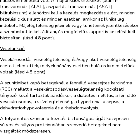
halálos kimenetelű volt. A májfunkciós értékeket (alanin-
transzamináz-[ALAT], aszpartát-transzamináz [ASAT],
bilirubinszint) ellenőrizni kell a kezelés megkezdése előtt, minden
kezelési ciklus alatt és minden esetben, amikor az klinikailag
indokolt. Májelégtelenség jeleinek vagy tüneteinek jelentkezésekor
a szunitinibet le kell állítani, és megfelelő szupportív kezelést kell
biztosítani (lásd 4.8 pont).
Vesefunkció
Vesekárosodás, veseelégtelenség és/vagy akut veseelégtelenség
eseteit jelentették, melyek néhány esetben halálos kimenetelűek
voltak (lásd 4.8 pont).
A szunitinibet kapó betegeknél a fennálló vesesejtes karcinóma
(RCC) mellett a vesekárosodás/veseelégtelenség kockázati
tényezői közé tartoztak az időskor, a diabetes mellitus, a fennálló
vesekárosodás, a szívelégtelenség, a hypertonia, a sepsis, a
dehydratio/hypovolaemia és a rhabdomyolysis.
A folyamatos szunitinib-kezelés biztonságosságát közepesen
súlyos és súlyos proteinuriában szenvedő betegeknél nem
vizsgálták módszeresen.