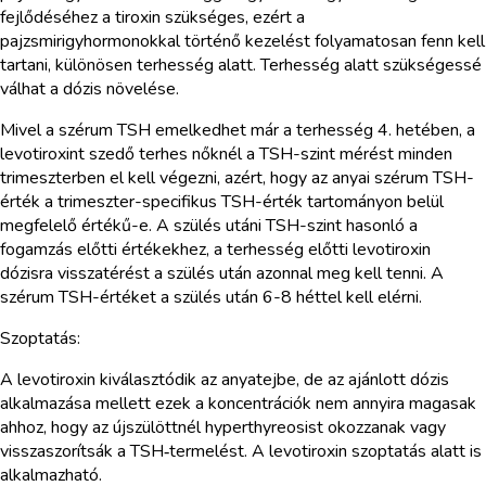
fejlődéséhez a tiroxin szükséges, ezért a
pajzsmirigyhormonokkal történő kezelést folyamatosan fenn kell
tartani, különösen terhesség alatt. Terhesség alatt szükségessé
válhat a dózis növelése.
Mivel a szérum TSH emelkedhet már a terhesség 4. hetében, a
levotiroxint szedő terhes nőknél a TSH-szint mérést minden
trimeszterben el kell végezni, azért, hogy az anyai szérum TSH-
érték a trimeszter-specifikus TSH-érték tartományon belül
megfelelő értékű-e. A szülés utáni TSH-szint hasonló a
fogamzás előtti értékekhez, a terhesség előtti levotiroxin
dózisra visszatérést a szülés után azonnal meg kell tenni. A
szérum TSH-értéket a szülés után 6-8 héttel kell elérni.
Szoptatás:
A levotiroxin kiválasztódik az anyatejbe, de az ajánlott dózis
alkalmazása mellett ezek a koncentrációk nem annyira magasak
ahhoz, hogy az újszülöttnél hyperthyreosist okozzanak vagy
visszaszorítsák a TSH‑termelést. A levotiroxin szoptatás alatt is
alkalmazható.