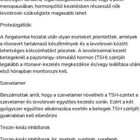
menopausában, hormonpótló kezelésben részesülő nők
levotiroxin szükséglete magasabb lehet
Proteázgátlók:
A forgalomba hozatal után olyan eseteket jelentettek, amelyek
a ritonavirt tartalmazó készítmények és a levotiroxin között
lehetséges kölcsönhatást jeleznek. A levotiroxinnal kezelt
betegeknél a pajzsmirigy-stimuláló hormon (TSH) szintjét
legalább a ritonavir-kezelés megkezdése és/vagy leállítása utáni
első hónapban monitorozni kell.
Szevelamer
Beszámoltak arról, hogy a szevelamer növelheti a TSH‑szintet a
szevelamer és levotiroxin együttes kezelés során. Ezért a két
gyógyszer együttes alkalmazása esetén a betegek TSH szintjét
gyakrabban kell ellenőrizni
Tirozin-kináz inhibítorok
Tirozin-kináz inhibítorok (pl. imatinib, sunitinib, sorafenib,