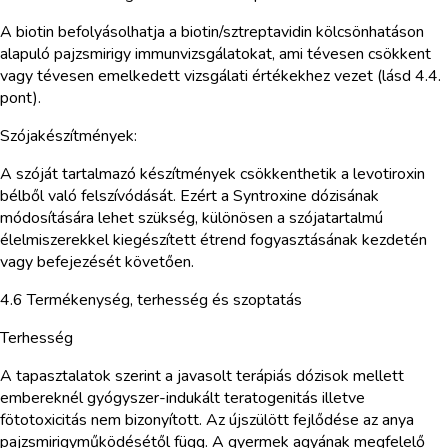
A biotin befolyásolhatja a biotin/sztreptavidin kölcsönhatáson
alapuló pajzsmirigy immunvizsgálatokat, ami tévesen csökkent
vagy tévesen emelkedett vizsgálati értékekhez vezet (lásd 4.4.
pont).
Szójakészítmények:
A szóját tartalmazó készítmények csökkenthetik a levotiroxin
bélből való felszívódását. Ezért a Syntroxine dózisának
módosítására lehet szükség, különösen a szójatartalmú
élelmiszerekkel kiegészített étrend fogyasztásának kezdetén
vagy befejezését követően.
4.6 Termékenység, terhesség és szoptatás
Terhesség
A tapasztalatok szerint a javasolt terápiás dózisok mellett
embereknél gyógyszer-indukált teratogenitás illetve
fötotoxicitás nem bizonyított. Az újszülött fejlődése az anya
pajzsmirigyműködésétől függ. A gyermek agyának megfelelő