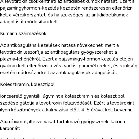
A levotiroxin csökkentheti az antidiabetikumok hatását. Ezért a
pajzsmirigyhormon-kezelés kezdetén rendszeresen ellenőrizni
kell a vércukorszintet, és ha szükséges, az antidiabetikumok
adagolását módosítani kell.
Kumarin‑származékok:
Az antikoaguláns‑kezelések hatása növekedhet, mert a
levotiroxin leszorítja az antikoaguláns gyógyszereket a
plazma‑fehérjékről. Ezért a pajzsmirigy‑hormon kezelés elején
gyakran kell ellenőrizni a véralvadási paramétereket, és szükség
esetén módosítani kell az antikoagulánsok adagolását.
Kolesztiramin, kolesztipol:
Ioncserélő gyanták, úgymint a kolesztiramin és kolesztipol
szedése gátolja a levotiroxin felszívódását. Ezért a levotiroxint
ilyen készítmények alkalmazása előtt 4-5 órával kell bevenni.
Alumíniumot, illetve vasat tartalmazó gyógyszerek, kalcium
karbonát: