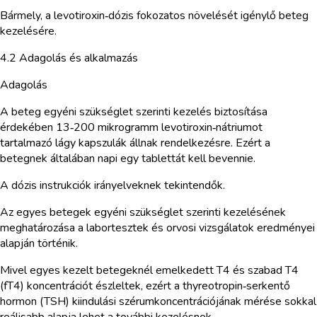
Bármely, a levotiroxin‑dózis fokozatos növelését igénylő beteg
kezelésére.
4.2 Adagolás és alkalmazás
Adagolás
A beteg egyéni szükséglet szerinti kezelés biztosítása
érdekében 13‑200 mikrogramm levotiroxin‑nátriumot
tartalmazó lágy kapszulák állnak rendelkezésre. Ezért a
betegnek általában napi egy tablettát kell bevennie.
A dózis instrukciók irányelveknek tekintendők.
Az egyes betegek egyéni szükséglet szerinti kezelésének
meghatározása a labortesztek és orvosi vizsgálatok eredményei
alapján történik.
Mivel egyes kezelt betegeknél emelkedett T4 és szabad T4
(fT4) koncentrációt észleltek, ezért a thyreotropin‑serkentő
hormon (TSH) kiindulási szérumkoncentrációjának mérése sokkal
reálisabb alapja lehet a további kezelésnek.