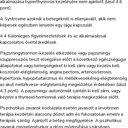
alkalmazása hyperthyreosis kezelésére nem ajánlott (lásd 4.6
pont).
A Syntroxine azoknál a betegeknél is ellenjavallt, akik nem
képesek egészben lenyelni egy lágy kapszulát.
4.4 Különleges figyelmeztetések és az alkalmazással
kapcsolatos óvintézkedések
Pajzsmirigyhormon-kezelés elkezdése vagy pajzsmirigy
szuppressziós teszt elvégzése előtt a következő egészségügyi
állapotokat vagy betegségeket ki kell zárni vagy kezelni kell:
koszorúér‑elégtelenség, angina pectoris, arteriosclerosis,
hypertonia, hypopituitarizmus és mellékvesekéreg‑elégtelenség
az akut mellékvese-elégtelenség megelőzése érdekében (lásd
4.3 pont). A pajzsmirigy-autonómiát szintén ki kell zárni, vagy
kezelni a thyreoid hormonnal való terápia megkezdése előtt.
Pszichotikus zavarok kockázata esetén javasolt a levotiroxin
terápia kezdetén alacsony dózist adni és fokozatosan emelni a
terápiás szintig. Ajánlott a beteg megfigyelése. A pszihotikus
zavarok megjelenésekor a dózis módosítása szükséges.