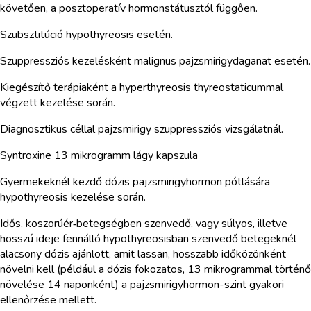
követően, a posztoperatív hormonstátusztól függően.
Szubsztitúció hypothyreosis esetén.
Szuppressziós kezelésként malignus pajzsmirigydaganat esetén.
Kiegészítő terápiaként a hyperthyreosis thyreostaticummal
végzett kezelése során.
Diagnosztikus céllal pajzsmirigy szuppressziós vizsgálatnál.
Syntroxine 13 mikrogramm lágy kapszula
Gyermekeknél kezdő dózis pajzsmirigyhormon pótlására
hypothyreosis kezelése során.
Idős, koszorúér‑betegségben szenvedő, vagy súlyos, illetve
hosszú ideje fennálló hypothyreosisban szenvedő betegeknél
alacsony dózis ajánlott, amit lassan, hosszabb időközönként
növelni kell (például a dózis fokozatos, 13 mikrogrammal történő
növelése 14 naponként) a pajzsmirigyhormon-szint gyakori
ellenőrzése mellett.