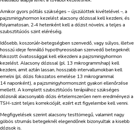
Amikor gyors pótlás szükséges – újszülöttek kivételével –, a
pajzsmirigyhormon kezelést alacsony dózissal kell kezdeni, és
folyamatosan, 2‑4 hetenként kell a dózist növelni, a teljes a
szubsztitúciós szint eléréséig.
Idősebb, koszorúér‑betegségben szenvedő, vagy súlyos, illetve
hosszú ideje fennálló hypothyreosisban szenvedő betegeknél
fokozott óvatossággal kell elkezdeni a pajzsmirigyhormon
kezelést. Alacsony dózissal (pl. 13 mikrogramm/nap) kell
kezdeni, amit aztán lassan, hosszabb intervallumokban kell
emelni (pl. dózis fokozatos emelése 13 mikrogrammal
14 naponként), a pajzsmirigyhormonszint gyakori ellenőrzése
mellett. A komplett szubsztitúciós terápiához szükséges
dózisnál alacsonyabb dózis értelemszerűen nem eredményezi a
TSH-szint teljes korrekcióját, ezért ezt figyelembe kell venni.
Megfigyelések szerint alacsony testtömegű, valamint nagy
göbös strumás betegeknél elegendőnek bizonyultak a kisebb
dózisok is.