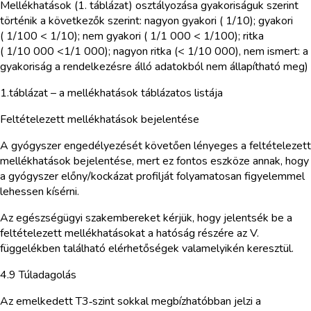
Mellékhatások (1. táblázat) osztályozása gyakoriságuk szerint
történik a következők szerint: nagyon gyakori ( 1/10); gyakori
( 1/100 < 1/10); nem gyakori ( 1/1 000 < 1/100); ritka
( 1/10 000 <1/1 000); nagyon ritka (< 1/10 000), nem ismert: a
gyakoriság a rendelkezésre álló adatokból nem állapítható meg)
1.táblázat – a mellékhatások táblázatos listája
Feltételezett mellékhatások bejelentése
A gyógyszer engedélyezését követően lényeges a feltételezett
mellékhatások bejelentése, mert ez fontos eszköze annak, hogy
a gyógyszer előny/kockázat profilját folyamatosan figyelemmel
lehessen kísérni.
Az egészségügyi szakembereket kérjük, hogy jelentsék be a
feltételezett mellékhatásokat a hatóság részére az V.
függelékben található elérhetőségek valamelyikén keresztül.
4.9 Túladagolás
Az emelkedett T3‑szint sokkal megbízhatóbban jelzi a