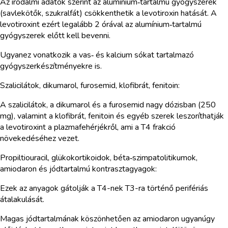
Az irodalmi adatok szerint az alumínium‑tartalmú gyógyszerek
(savlekötők, szukralfát) csökkenthetik a levotiroxin hatását. A
levotiroxint ezért legalább 2 órával az alumínium‑tartalmú
gyógyszerek előtt kell bevenni.
Ugyanez vonatkozik a vas‑ és kalcium sókat tartalmazó
gyógyszerkészítményekre is.
Szalicilátok, dikumarol, furosemid, klofibrát, fenitoin:
A szalicilátok, a dikumarol és a furosemid nagy dózisban (250
mg), valamint a klofibrát, fenitoin és egyéb szerek leszoríthatják
a levotiroxint a plazmafehérjékről, ami a T4 frakció
növekedéséhez vezet.
Propiltiouracil, glükokortikoidok, béta‑szimpatolitikumok,
amiodaron és jódtartalmú kontrasztagyagok:
Ezek az anyagok gátolják a T4-nek T3-ra történő perifériás
átalakulását.
Magas jódtartalmának köszönhetően az amiodaron ugyanúgy