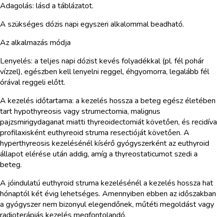
Adagolás: lásd a táblázatot.
A szükséges dózis napi egyszeri alkalommal beadható.
Az alkalmazás módja
Lenyelés: a teljes napi dózist kevés folyadékkal (pl. fél pohár
vízzel), egészben kell lenyelni reggel, éhgyomorra, legalább fél
órával reggeli előtt.
A kezelés időtartama: a kezelés hossza a beteg egész életében
tart hypothyreosis vagy strumectomia, malignus
pajzsmirigydaganat miatti thyreoidectomiát követően, és recidíva
profilaxisként euthyreoid struma resectióját követően. A
hyperthyreosis kezelésénél kísérő gyógyszerként az euthyroid
állapot elérése után addig, amíg a thyreostaticumot szedi a
beteg.
A jóindulatú euthyroid struma kezelésénél a kezelés hossza hat
hónaptól két évig lehetséges. Amennyiben ebben az időszakban
a gyógyszer nem bizonyul elegendőnek, műtéti megoldást vagy
radioterápiás kezelés megfontolandó.