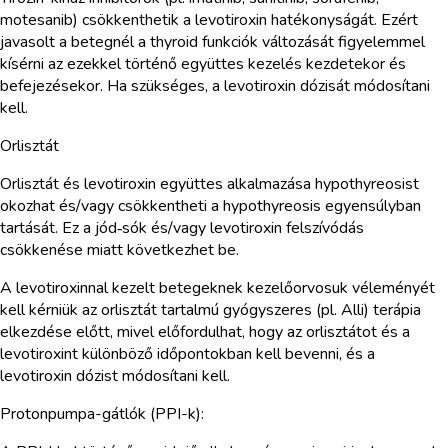
motesanib) csökkenthetik a levotiroxin hatékonyságát. Ezért
javasolt a betegnél a thyroid funkciók változását figyelemmel
kísérni az ezekkel történő együttes kezelés kezdetekor és
befejezésekor. Ha szükséges, a levotiroxin dózisát módosítani
kell.
Orlisztát
Orlisztát és levotiroxin együttes alkalmazása hypothyreosist
okozhat és/vagy csökkentheti a hypothyreosis egyensúlyban
tartását. Ez a jód‑sók és/vagy levotiroxin felszívódás
csökkenése miatt következhet be.
A levotiroxinnal kezelt betegeknek kezelőorvosuk véleményét
kell kérniük az orlisztát tartalmú gyógyszeres (pl. Alli) terápia
elkezdése előtt, mivel előfordulhat, hogy az orlisztátot és a
levotiroxint különböző időpontokban kell bevenni, és a
levotiroxin dózist módosítani kell.
Protonpumpa-gátlók (PPI-k):