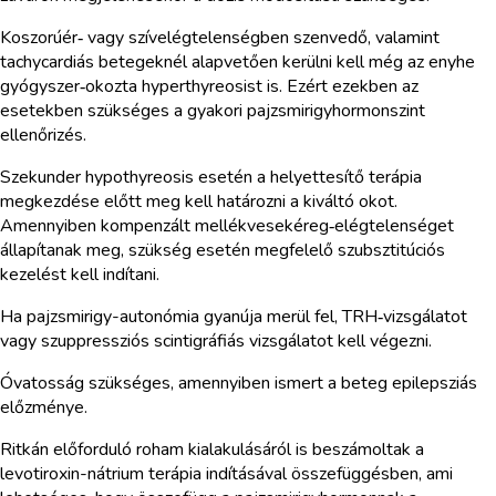
Koszorúér‑ vagy szívelégtelenségben szenvedő, valamint
tachycardiás betegeknél alapvetően kerülni kell még az enyhe
gyógyszer‑okozta hyperthyreosist is. Ezért ezekben az
esetekben szükséges a gyakori pajzsmirigyhormonszint
ellenőrizés.
Szekunder hypothyreosis esetén a helyettesítő terápia
megkezdése előtt meg kell határozni a kiváltó okot.
Amennyiben kompenzált mellékvesekéreg‑elégtelenséget
állapítanak meg, szükség esetén megfelelő szubsztitúciós
kezelést kell indítani.
Ha pajzsmirigy-autonómia gyanúja merül fel, TRH‑vizsgálatot
vagy szuppressziós scintigráfiás vizsgálatot kell végezni.
Óvatosság szükséges, amennyiben ismert a beteg epilepsziás
előzménye.
Ritkán előforduló roham kialakulásáról is beszámoltak a
levotiroxin-nátrium terápia indításával összefüggésben, ami