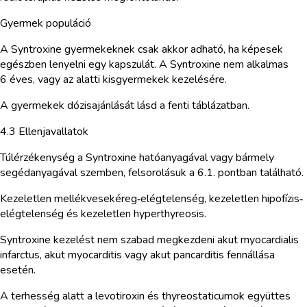
Gyermek populáció
A Syntroxine gyermekeknek csak akkor adható, ha képesek
egészben lenyelni egy kapszulát. A Syntroxine nem alkalmas
6 éves, vagy az alatti kisgyermekek kezelésére.
A gyermekek dózisajánlását lásd a fenti táblázatban.
4.3 Ellenjavallatok
Túlérzékenység a Syntroxine hatóanyagával vagy bármely
segédanyagával szemben, felsorolásuk a 6.1. pontban található.
Kezeletlen mellékvesekéreg‑elégtelenség, kezeletlen hipofízis‑
elégtelenség és kezeletlen hyperthyreosis.
Syntroxine kezelést nem szabad megkezdeni akut myocardialis
infarctus, akut myocarditis vagy akut pancarditis fennállása
esetén.
A terhesség alatt a levotiroxin és thyreostaticumok együttes