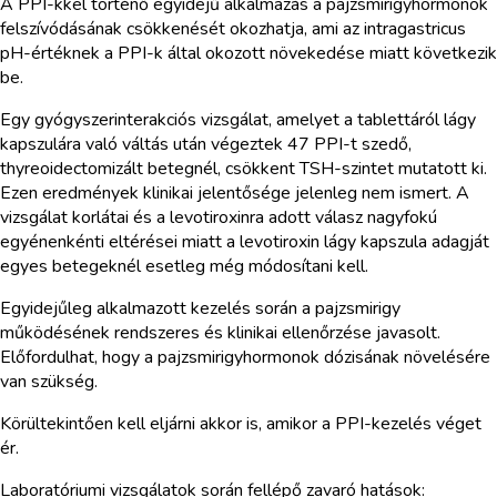
A PPI-kkel történő egyidejű alkalmazás a pajzsmirigyhormonok
felszívódásának csökkenését okozhatja, ami az intragastricus
pH-értéknek a PPI-k által okozott növekedése miatt következik
be.
Egy gyógyszerinterakciós vizsgálat, amelyet a tablettáról lágy
kapszulára való váltás után végeztek 47 PPI-t szedő,
thyreoidectomizált betegnél, csökkent TSH-szintet mutatott ki.
Ezen eredmények klinikai jelentősége jelenleg nem ismert. A
vizsgálat korlátai és a levotiroxinra adott válasz nagyfokú
egyénenkénti eltérései miatt a levotiroxin lágy kapszula adagját
egyes betegeknél esetleg még módosítani kell.
Egyidejűleg alkalmazott kezelés során a pajzsmirigy
működésének rendszeres és klinikai ellenőrzése javasolt.
Előfordulhat, hogy a pajzsmirigyhormonok dózisának növelésére
van szükség.
Körültekintően kell eljárni akkor is, amikor a PPI-kezelés véget
ér.
Laboratóriumi vizsgálatok során fellépő zavaró hatások: