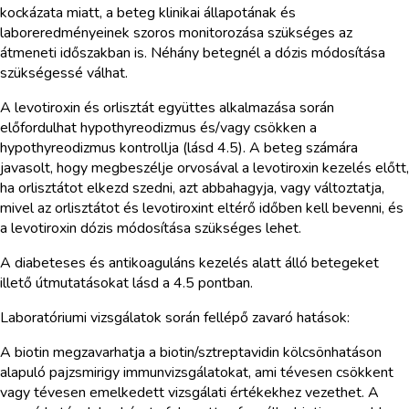
kockázata miatt, a beteg klinikai állapotának és
laboreredményeinek szoros monitorozása szükséges az
átmeneti időszakban is. Néhány betegnél a dózis módosítása
szükségessé válhat.
A levotiroxin és orlisztát együttes alkalmazása során
előfordulhat hypothyreodizmus és/vagy csökken a
hypothyreodizmus kontrollja (lásd 4.5). A beteg számára
javasolt, hogy megbeszélje orvosával a levotiroxin kezelés előtt,
ha orlisztátot elkezd szedni, azt abbahagyja, vagy változtatja,
mivel az orlisztátot és levotiroxint eltérő időben kell bevenni, és
a levotiroxin dózis módosítása szükséges lehet.
A diabeteses és antikoaguláns kezelés alatt álló betegeket
illető útmutatásokat lásd a 4.5 pontban.
Laboratóriumi vizsgálatok során fellépő zavaró hatások:
A biotin megzavarhatja a biotin/sztreptavidin kölcsönhatáson
alapuló pajzsmirigy immunvizsgálatokat, ami tévesen csökkent
vagy tévesen emelkedett vizsgálati értékekhez vezethet. A