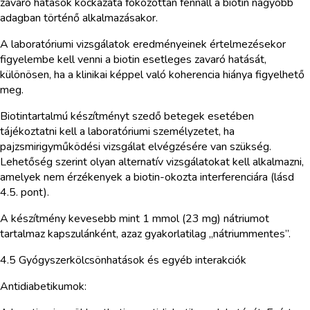
zavaró hatások kockázata fokozottan fennáll a biotin nagyobb
adagban történő alkalmazásakor.
A laboratóriumi vizsgálatok eredményeinek értelmezésekor
figyelembe kell venni a biotin esetleges zavaró hatását,
különösen, ha a klinikai képpel való koherencia hiánya figyelhető
meg.
Biotintartalmú készítményt szedő betegek esetében
tájékoztatni kell a laboratóriumi személyzetet, ha
pajzsmirigyműködési vizsgálat elvégzésére van szükség.
Lehetőség szerint olyan alternatív vizsgálatokat kell alkalmazni,
amelyek nem érzékenyek a biotin-okozta interferenciára (lásd
4.5. pont).
A készítmény kevesebb mint 1 mmol (23 mg) nátriumot
tartalmaz kapszulánként, azaz gyakorlatilag „nátriummentes”.
4.5 Gyógyszerkölcsönhatások és egyéb interakciók
Antidiabetikumok: