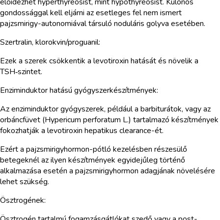
előidézhet hyperthyreosist, mint hypothyreosist. Különös
gondossággal kell eljárni az esetleges fel nem ismert
pajzsmirigy-autonomiával társuló noduláris golyva esetében.
Szertralin, klorokvin/proguanil:
Ezek a szerek csökkentik a levotiroxin hatását és növelik a
TSH‑szintet.
Enziminduktor hatású gyógyszerkészítmények:
Az enziminduktor gyógyszerek, például a barbiturátok, vagy az
orbáncfüvet (Hypericum perforatum L.) tartalmazó készítmények
fokozhatják a levotiroxin hepatikus clearance-ét.
Ezért a pajzsmirigyhormon-pótló kezelésben részesülő
betegeknél az ilyen készítmények egyidejűleg történő
alkalmazása esetén a pajzsmirigyhormon adagjának növelésére
lehet szükség.
Ösztrogének:
Ösztrogén tartalmú fogamzásgátlókat szedő vagy a post-