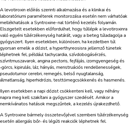
A levotiroxin előírás szerinti alkalmazása és a klinikai és
laboratóriumi paraméterek monitorozása esetén nem várhatóak
mellékhatások a Syntroxine-nal történő kezelés folyamán.
Elszigetelt esetekben előfordulhat, hogy túllépik a levotiroxinra
való egyéni túlérzékenység határát, vagy a beteg túladagolja a
gyógyszert. Ilyen esetekben, különösen, ha kezdetben túl
gyorsan emelik a dózist, a hyperthyreosisra jellemző tünetek
léphetnek fel, például tachycardia, szívdobogásérzés,
szívritmuszavarok, angina pectoris, fejfájás, izomgyengeség és
‑görcs, kipirulás, láz, hányás, menstruációs rendellenességek,
pseudotumor cerebri, remegés, belső nyugtalanság,
álmatlanság, hiperhidrózis, testtömegcsökkenés és hasmenés.
Ilyen esetekben a napi dózist csökkenteni kell, vagy néhány
napra meg kell szakítani a gyógyszer szedését. Amikor a
nemkívánatos hatások megszűntek, a kezelés újrakezdhető.
A Syntroxine bármely összetevőjével szembeni túlérzékenység
esetén allergiás bőr‑ és légúti reakciók léphetnek fel.