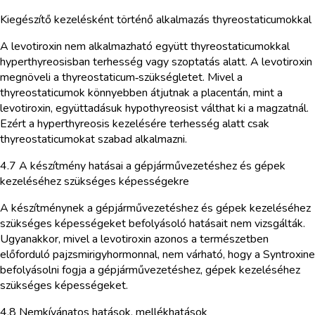
Kiegészítő kezelésként történő alkalmazás thyreostaticumokkal
A levotiroxin nem alkalmazható együtt thyreostaticumokkal
hyperthyreosisban terhesség vagy szoptatás alatt. A levotiroxin
megnöveli a thyreostaticum‑szükségletet. Mivel a
thyreostaticumok könnyebben átjutnak a placentán, mint a
levotiroxin, együttadásuk hypothyreosist válthat ki a magzatnál.
Ezért a hyperthyreosis kezelésére terhesség alatt csak
thyreostaticumokat szabad alkalmazni.
4.7 A készítmény hatásai a gépjárművezetéshez és gépek
kezeléséhez szükséges képességekre
A készítménynek a gépjárművezetéshez és gépek kezeléséhez
szükséges képességeket befolyásoló hatásait nem vizsgálták.
Ugyanakkor, mivel a levotiroxin azonos a természetben
előforduló pajzsmirigyhormonnal, nem várható, hogy a Syntroxine
befolyásolni fogja a gépjárművezetéshez, gépek kezeléséhez
szükséges képességeket.
4.8 Nemkívánatos hatások, mellékhatások