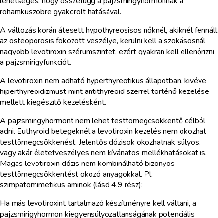
lehetséges, hogy összefügg a pajzsmirigyhormonnak a
rohamküszöbre gyakorolt hatásával.
A változás korán átesett hypothyreosisos nőknél, akiknél fennáll
az osteoporosis fokozott veszélye, kerülni kell a szokásosnál
nagyobb levotiroxin szérumszintet, ezért gyakran kell ellenőrizni
a pajzsmirigyfunkciót.
A levotiroxin nem adható hyperthyreotikus állapotban, kivéve
hiperthyreoidizmust mint antithyreoid szerrel történő kezelése
mellett kiegészítő kezelésként.
A pajzsmirigyhormont nem lehet testtömegcsökkentő célból
adni. Euthyroid betegeknél a levotiroxin kezelés nem okozhat
testtömegcsökkenést. Jelentős dózisok okozhatnak súlyos,
vagy akár életetveszélyes nem kívánatos mellékhatásokat is.
Magas levotiroxin dózis nem kombinálható bizonyos
testtömegcsökkentést okozó anyagokkal. Pl.
szimpatomimetikus aminok (lásd 4.9 rész):
Ha más levotiroxint tartalmazó készítményre kell váltani, a
pajzsmirigyhormon kiegyensúlyozatlanságának potenciális