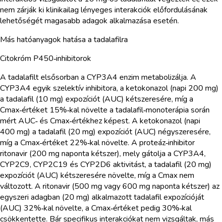
nem zárják ki klinikailag lényeges interakciók előfordulásának
lehetőségét magasabb adagok alkalmazása esetén.
Más hatóanyagok hatása a tadalafilra
Citokróm P450‑inhibitorok
A tadalafilt elsősorban a CYP3A4 enzim metabolizálja. A
CYP3A4 egyik szelektív inhibitora, a ketokonazol (napi 200 mg)
a tadalafil (10 mg) expozíciót (AUC) kétszeresére, míg a
Cmax‑értéket 15%‑kal növelte a tadalafil‑monoterápia során
mért AUC‑ és Cmax‑értékhez képest. A ketokonazol (napi
400 mg) a tadalafil (20 mg) expozíciót (AUC) négyszeresére,
míg a Cmax‑értéket 22%‑kal növelte. A proteáz‑inhibitor
ritonavir (200 mg naponta kétszer), mely gátolja a CYP3A4,
CYP2C9, CYP2C19 és CYP2D6 aktivitást, a tadalafil (20 mg)
expozíciót (AUC) kétszeresére növelte, míg a Cmax nem
változott. A ritonavir (500 mg vagy 600 mg naponta kétszer) az
egyszeri adagban (20 mg) alkalmazott tadalafil expozícióját
(AUC) 32%‑kal növelte, a Cmax‑értéket pedig 30%‑kal
csökkentette. Bár specifikus interakciókat nem vizsgáltak, más