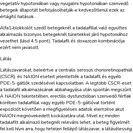
vegetatív hypotoniában vagy nyugalmi hypotoniában szenvedő
betegeik állapotát befolyásolhatják‑e kedvezőtlenül ezek az
értágító hatások.
Alfa1‑blokkolót szedő betegeknél a tadalafillal való együttes
alkalmazás bizonyos betegeknél tünetekkel járó hypotoniához
vezethet (lásd 4.5 pont). Tadalafil és doxazozin kombinációja
ezért nem javasolt.
Látás
Látászavarokat, beleértve a centralis serosus chorioretinopathiát
(CSCR), és NAION eseteit jelentették a tadalafil és egyéb
PDE-5-gátlók szedésével kapcsolatban. A legtöbb CSCR-eset
a tadalafil alkalmazásának abbahagyása után spontán megszűnt.
A NAION tekintetében, erectilis dysfunctióban szenvedő férfiak
körében tadalafillal vagy egyéb PDE-5-gátlóval történt
expozíciót követően a megfigyeléses adatok elemzése akut
NAION megnövekedett kockázatára utal. Mivel ez minden
tadalafilt alkalmazó betegnél releváns lehet, a beteg figyelmét
fel kell hívni arra, hogy hirtelen fellépő látászavar, a látásélesség