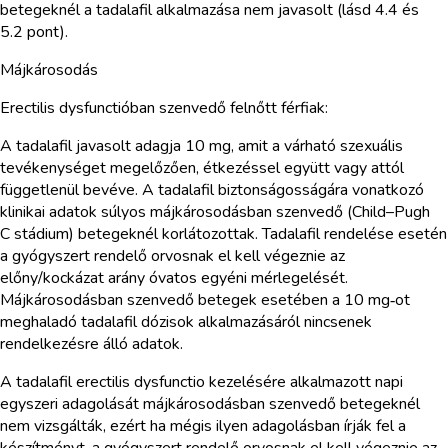
betegeknél a tadalafil alkalmazása nem javasolt (lásd 4.4 és
5.2 pont).
Májkárosodás
Erectilis dysfunctióban szenvedő felnőtt férfiak:
A tadalafil javasolt adagja 10 mg, amit a várható szexuális
tevékenységet megelőzően, étkezéssel együtt vagy attól
függetlenül bevéve. A tadalafil biztonságosságára vonatkozó
klinikai adatok súlyos májkárosodásban szenvedő (Child–Pugh
C stádium) betegeknél korlátozottak. Tadalafil rendelése esetén
a gyógyszert rendelő orvosnak el kell végeznie az
előny/kockázat arány óvatos egyéni mérlegelését.
Májkárosodásban szenvedő betegek esetében a 10 mg‑ot
meghaladó tadalafil dózisok alkalmazásáról nincsenek
rendelkezésre álló adatok.
A tadalafil erectilis dysfunctio kezelésére alkalmazott napi
egyszeri adagolását májkárosodásban szenvedő betegeknél
nem vizsgálták, ezért ha mégis ilyen adagolásban írják fel a
készítményt, a gyógyszert rendelő orvosnak el kell végeznie az