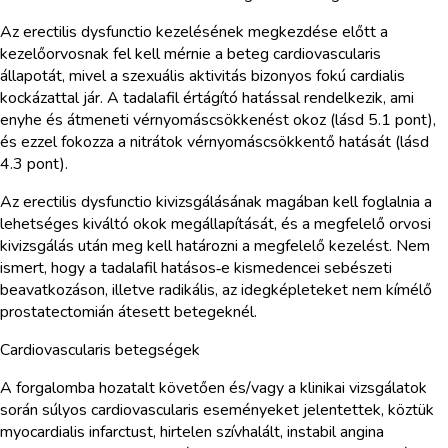
Az erectilis dysfunctio kezelésének megkezdése előtt a
kezelőorvosnak fel kell mérnie a beteg cardiovascularis
állapotát, mivel a szexuális aktivitás bizonyos fokú cardialis
kockázattal jár. A tadalafil értágító hatással rendelkezik, ami
enyhe és átmeneti vérnyomáscsökkenést okoz (lásd 5.1 pont),
és ezzel fokozza a nitrátok vérnyomáscsökkentő hatását (lásd
4.3 pont).
Az erectilis dysfunctio kivizsgálásának magában kell foglalnia a
lehetséges kiváltó okok megállapítását, és a megfelelő orvosi
kivizsgálás után meg kell határozni a megfelelő kezelést. Nem
ismert, hogy a tadalafil hatásos‑e kismedencei sebészeti
beavatkozáson, illetve radikális, az idegképleteket nem kímélő
prostatectomián átesett betegeknél.
Cardiovascularis betegségek
A forgalomba hozatalt követően és/vagy a klinikai vizsgálatok
során súlyos cardiovascularis eseményeket jelentettek, köztük
myocardialis infarctust, hirtelen szívhalált, instabil angina