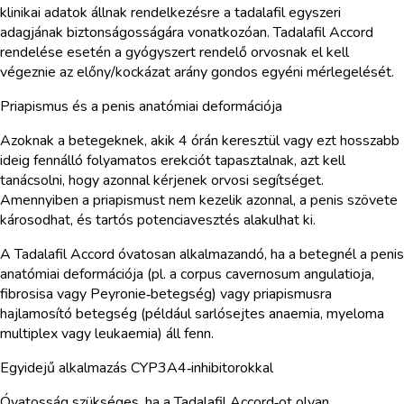
klinikai adatok állnak rendelkezésre a tadalafil egyszeri
adagjának biztonságosságára vonatkozóan. Tadalafil Accord
rendelése esetén a gyógyszert rendelő orvosnak el kell
végeznie az előny/kockázat arány gondos egyéni mérlegelését.
Priapismus és a penis anatómiai deformációja
Azoknak a betegeknek, akik 4 órán keresztül vagy ezt hosszabb
ideig fennálló folyamatos erekciót tapasztalnak, azt kell
tanácsolni, hogy azonnal kérjenek orvosi segítséget.
Amennyiben a priapismust nem kezelik azonnal, a penis szövete
károsodhat, és tartós potenciavesztés alakulhat ki.
A Tadalafil Accord óvatosan alkalmazandó, ha a betegnél a penis
anatómiai deformációja (pl. a corpus cavernosum angulatioja,
fibrosisa vagy Peyronie‑betegség) vagy priapismusra
hajlamosító betegség (például sarlósejtes anaemia, myeloma
multiplex vagy leukaemia) áll fenn.
Egyidejű alkalmazás CYP3A4‑inhibitorokkal
Óvatosság szükséges, ha a Tadalafil Accord‑ot olyan