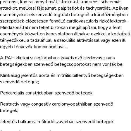
pectorist, kamrai arrhythmiát, stroke‑ot, tranziens ischaemiás
attackot, mellkasi fájdalmat, palpitatiot és tachycardiát. Az ilyen
eseményeket elszenvedő legtöbb betegnél a kórelőzményben
szerepeltek előzetesen fennálló cardiovascularis rizikófaktorok.
Mindazonáltal nem lehet biztosan megállapítani, hogy a fenti
események közvetlen kapcsolatban állnak‑e ezekkel a kockázati
tényezőkkel, a tadalafillal, a szexuális aktivitással vagy ezen ill.
egyéb tényezők kombinációjával.
A PAH klinikai vizsgálataiba a következő cardiovascularis
betegségekben szenvedő betegcsoportokat nem vonták be:
Klinikailag jelentős aorta és mitrális billentyű betegségekben
szenvedő betegek;
Pericardialis constrictióban szenvedő betegek;
Restrictiv vagy congestiv cardiomyopathiában szenvedő
betegek;
Jelentős balkamra működészavarban szenvedő betegek;