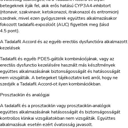
betegeknek írják fel, akik erős hatású CYP3A4‑inhibitort
(ritonavir, szakvinavir, ketokonazol, itrakonazol és eritromicin)
szednek, mivel ezen gyógyszerek együttes alkalmazásakor
fokozott tadalafil‑expozíciót (AUC) figyeltek meg (lásd
4.5 pont).
A Tadalafil Accord és az egyéb erectilis dysfunctióra alkalmazott
kezelések
Tadalafil és egyéb PDE5‑gátlók kombinációjának, vagy az
erectilis dysfunctio kezelésére használt más készítmények
együttes alkalmazásának biztonságosságát és hatásosságát
nem vizsgálták. A betegeket tájékoztatni kell arról, hogy ne
szedjék a Tadalafil Accord‑ot ilyen kombinációkban.
Prosztaciklin és analógjai
A tadalafil és a prosztaciklin vagy prosztaciklin‑analógok
együttes alkalmazásának hatásosságát és biztonságosságát
kontrollos klinikai vizsgálatokban nem vizsgálták. Együttes
alkalmazásuk esetén ezért óvatosság javasolt.