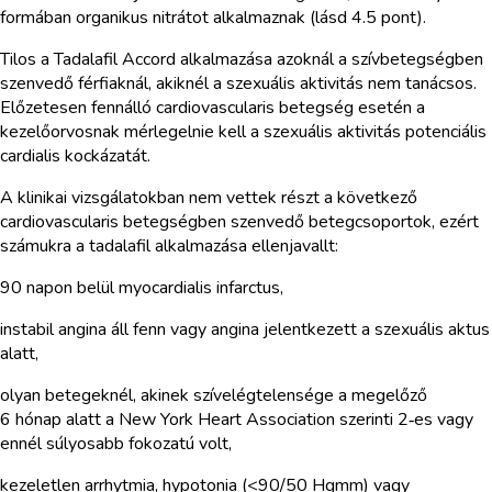
formában organikus nitrátot alkalmaznak (lásd 4.5 pont).
Tilos a Tadalafil Accord alkalmazása azoknál a szívbetegségben
szenvedő férfiaknál, akiknél a szexuális aktivitás nem tanácsos.
Előzetesen fennálló cardiovascularis betegség esetén a
kezelőorvosnak mérlegelnie kell a szexuális aktivitás potenciális
cardialis kockázatát.
A klinikai vizsgálatokban nem vettek részt a következő
cardiovascularis betegségben szenvedő betegcsoportok, ezért
számukra a tadalafil alkalmazása ellenjavallt:
90 napon belül myocardialis infarctus,
instabil angina áll fenn vagy angina jelentkezett a szexuális aktus
alatt,
olyan betegeknél, akinek szívelégtelensége a megelőző
6 hónap alatt a New York Heart Association szerinti 2‑es vagy
ennél súlyosabb fokozatú volt,
kezeletlen arrhytmia, hypotonia (<90/50 Hgmm) vagy