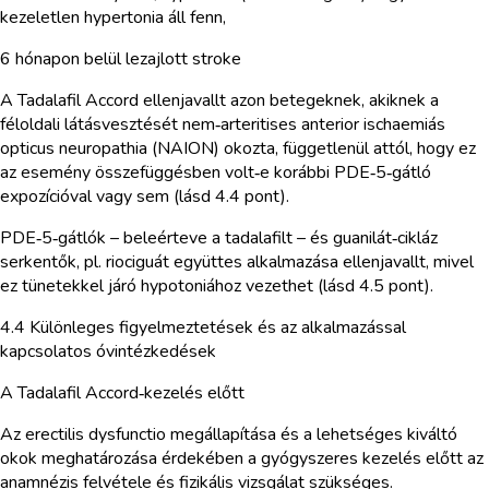
kezeletlen hypertonia áll fenn,
6 hónapon belül lezajlott stroke
A Tadalafil Accord ellenjavallt azon betegeknek, akiknek a
féloldali látásvesztését nem‑arteritises anterior ischaemiás
opticus neuropathia (NAION) okozta, függetlenül attól, hogy ez
az esemény összefüggésben volt‑e korábbi PDE‑5‑gátló
expozícióval vagy sem (lásd 4.4 pont).
PDE‑5‑gátlók – beleérteve a tadalafilt – és guanilát‑cikláz
serkentők, pl. riociguát együttes alkalmazása ellenjavallt, mivel
ez tünetekkel járó hypotoniához vezethet (lásd 4.5 pont).
4.4 Különleges figyelmeztetések és az alkalmazással
kapcsolatos óvintézkedések
A Tadalafil Accord‑kezelés előtt
Az erectilis dysfunctio megállapítása és a lehetséges kiváltó
okok meghatározása érdekében a gyógyszeres kezelés előtt az
anamnézis felvétele és fizikális vizsgálat szükséges.