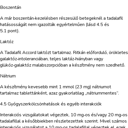
Boszentán
A már boszentán‑kezelésben részesülő betegeknél a tadalafil
hatásosságát nem igazolták egyértelműen (lásd 4.5 és
5.1 pont).
Laktóz
A Tadalafil Accord laktózt tartalmaz. Ritkán előforduló, örökletes
galaktóz‑intoleranciában, teljes laktáz‑hiányban vagy
glükóz‑galaktóz malabszorpcióban a készítmény nem szedhető.
Nátrium
A készítmény kevesebb mint 1 mmol (23 mg) nátriumot
tartalmaz tablettánként, azaz gyakorlatilag „nátriummentes”.
4.5 Gyógyszerkölcsönhatások és egyéb interakciók
Interakciós vizsgálatokat végeztek, 10 mg‑os és/vagy 20 mg‑os
tadalafillal a későbbiekben részletezettek szerint. Mivel számos
interakciós vizsgálatot a 10 mg‑os tadalafillal végeztek el, ezek