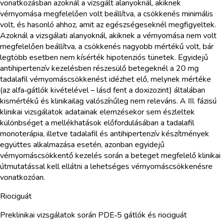
vonatkozásban azoknál a vizsgált alanyoknál, akiknek
vérnyomása megfelelően volt beállítva, a csökkenés minimális
volt, és hasonló ahhoz, amit az egészségeseknél megfigyeltek.
Azoknál a vizsgálati alanyoknál, akiknek a vérnyomása nem volt
megfelelően beállítva, a csökkenés nagyobb mértékű volt, bár
legtöbb esetben nem kísérték hipotenziós tünetek. Egyidejű
antihipertenzív kezelésben részesülő betegeknél a 20 mg
tadalafil vérnyomáscsökkenést idézhet elő, melynek mértéke
(az alfa‑gátlók kivételével – lásd fent a doxizozint) általában
kismértékű és klinikailag valószínűleg nem releváns. A III. fázisú
klinikai vizsgálatok adatainak elemzésekor sem észleltek
különbséget a mellékhatások előfordulásában a tadalafil
monoterápia, illetve tadalafil és antihipertenzív készítmények
együttes alkalmazása esetén, azonban egyidejű
vérnyomáscsökkentő kezelés során a beteget megfelelő klinikai
útmutatással kell ellátni a lehetséges vérnyomáscsökkenésre
vonatkozóan.
Riociguát
Preklinikai vizsgálatok során PDE‑5 gátlók és riociguát