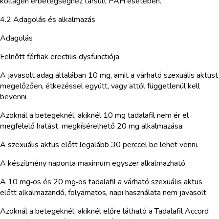
kollagén érbetegséghez társult PAH esetében.
4.2 Adagolás és alkalmazás
Adagolás
Felnőtt férfiak erectilis dysfunctiója
A javasolt adag általában 10 mg, amit a várható szexuális aktust
megelőzően, étkezéssel együtt, vagy attól függetlenül kell
bevenni.
Azoknál a betegeknél, akiknél 10 mg tadalafil nem ér el
megfelelő hatást, megkísérelhető 20 mg alkalmazása.
A szexuális aktus előtt legalább 30 perccel be lehet venni.
A készítmény naponta maximum egyszer alkalmazható.
A 10 mg‑os és 20 mg‑os tadalafil a várható szexuális aktus
előtt alkalmazandó, folyamatos, napi használata nem javasolt.
Azoknál a betegeknél, akiknél előre látható a Tadalafil Accord