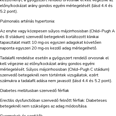
előny/kockázat arány gondos egyéni mérlegelését (lásd 4.4 és
5.2 pont).
Pulmonalis artériás hypertonia:
Az enyhe vagy közepesen súlyos májcirrhosisban (Child–Pugh A
és B stádium) szenvedő betegeknél korlátozott klinikai
tapasztalat miatt 10 mg‑os egyszeri adagokat követően
naponta egyszeri 20 mg‑os kezdő adag mérlegelhető.
Tadalafil rendelése esetén a gyógyszert rendelő orvosnak el
kell végeznie az előny/kockázat arány gondos egyéni
mérlegelését. Súlyos májcirrhosisban (Child–Pugh C stádium)
szenvedő betegeknél nem történtek vizsgálatok, ezért
számukra a tadalafil adása nem javasolt (lásd 4.4 és 5.2 pont).
Diabetes mellitusban szenvedő férfiak
Erectilis dysfunctióban szenvedő felnőtt férfiak: Diabeteses
betegeknél nem szükséges az adag módosítása.
Gyermekek és serdülők