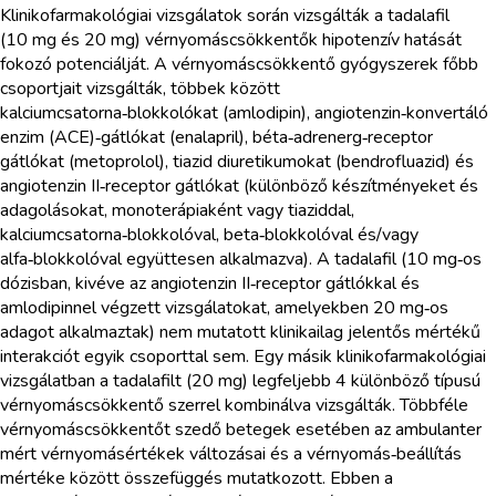
Klinikofarmakológiai vizsgálatok során vizsgálták a tadalafil
(10 mg és 20 mg) vérnyomáscsökkentők hipotenzív hatását
fokozó potenciálját. A vérnyomáscsökkentő gyógyszerek főbb
csoportjait vizsgálták, többek között
kalciumcsatorna‑blokkolókat (amlodipin), angiotenzin‑konvertáló
enzim (ACE)‑gátlókat (enalapril), béta‑adrenerg‑receptor
gátlókat (metoprolol), tiazid diuretikumokat (bendrofluazid) és
angiotenzin II‑receptor gátlókat (különböző készítményeket és
adagolásokat, monoterápiaként vagy tiaziddal,
kalciumcsatorna‑blokkolóval, beta‑blokkolóval és/vagy
alfa‑blokkolóval együttesen alkalmazva). A tadalafil (10 mg‑os
dózisban, kivéve az angiotenzin II‑receptor gátlókkal és
amlodipinnel végzett vizsgálatokat, amelyekben 20 mg‑os
adagot alkalmaztak) nem mutatott klinikailag jelentős mértékű
interakciót egyik csoporttal sem. Egy másik klinikofarmakológiai
vizsgálatban a tadalafilt (20 mg) legfeljebb 4 különböző típusú
vérnyomáscsökkentő szerrel kombinálva vizsgálták. Többféle
vérnyomáscsökkentőt szedő betegek esetében az ambulanter
mért vérnyomásértékek változásai és a vérnyomás‑beállítás
mértéke között összefüggés mutatkozott. Ebben a