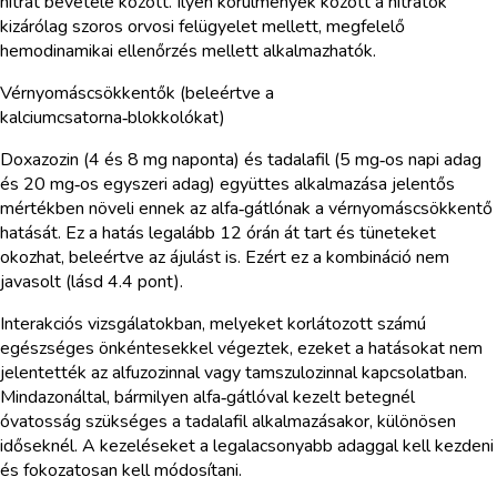
nitrát bevétele között. Ilyen körülmények között a nitrátok
kizárólag szoros orvosi felügyelet mellett, megfelelő
hemodinamikai ellenőrzés mellett alkalmazhatók.
Vérnyomáscsökkentők (beleértve a
kalciumcsatorna‑blokkolókat)
Doxazozin (4 és 8 mg naponta) és tadalafil (5 mg‑os napi adag
és 20 mg‑os egyszeri adag) együttes alkalmazása jelentős
mértékben növeli ennek az alfa‑gátlónak a vérnyomáscsökkentő
hatását. Ez a hatás legalább 12 órán át tart és tüneteket
okozhat, beleértve az ájulást is. Ezért ez a kombináció nem
javasolt (lásd 4.4 pont).
Interakciós vizsgálatokban, melyeket korlátozott számú
egészséges önkéntesekkel végeztek, ezeket a hatásokat nem
jelentették az alfuzozinnal vagy tamszulozinnal kapcsolatban.
Mindazonáltal, bármilyen alfa‑gátlóval kezelt betegnél
óvatosság szükséges a tadalafil alkalmazásakor, különösen
időseknél. A kezeléseket a legalacsonyabb adaggal kell kezdeni
és fokozatosan kell módosítani.