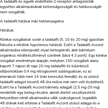
A tadalafil és egyéb endothelin‑1‑receptor antagonisták
együttes alkalmazásának biztonságosságát és hatásosságát
nem vizsgálták.
A tadalafil hatásai más hatóanyagokra
Nitrátok
Klinikai vizsgálatok során a tadalafil (5, 10 és 20 mg) igazoltan
fokozta a nitrátok hypotensiv hatását. Ezért a Tadalafil Accord
alkalmazása ellenjavallt olyan betegeknél, akik bármilyen
organikus nitrátkészítményt szednek (lásd 4.3 pont). Egy klinikai
vizsgálat eredményei alapján, melyben 150 vizsgálati alany
kapott 7 napon át napi 20 mg tadalafilt és különböző
időpontokban 0,4 mg nitroglicerint sublingualisan, ez az
interakció több mint 24 órán keresztül fennállt, és az utolsó
tadalafil adagot követő 48 óra múlva már nem volt észlelhető.
Ezért ha a Tadalafil Accord bármely adagját (2,5 mg‑20 mg)
rendelték egy beteg részére, akinél életet veszélyeztető
helyzetben nitrát alkalmazása válik szükségessé, legalább
48 órának kell eltelnie a Tadalafil Accord utolsó adagja és a