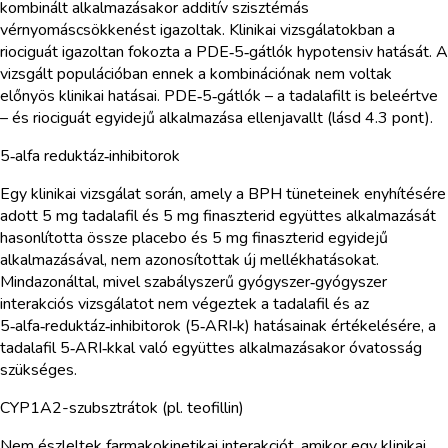
kombinált alkalmazásakor additív szisztémás
vérnyomáscsökkenést igazoltak. Klinikai vizsgálatokban a
riociguát igazoltan fokozta a PDE‑5‑gátlók hypotensiv hatását. A
vizsgált populációban ennek a kombinációnak nem voltak
előnyös klinikai hatásai. PDE‑5‑gátlók – a tadalafilt is beleértve
– és riociguát egyidejű alkalmazása ellenjavallt (lásd 4.3 pont).
5‑alfa reduktáz‑inhibitorok
Egy klinikai vizsgálat során, amely a BPH tüneteinek enyhítésére
adott 5 mg tadalafil és 5 mg finaszterid együttes alkalmazását
hasonlította össze placebo és 5 mg finaszterid egyidejű
alkalmazásával, nem azonosítottak új mellékhatásokat.
Mindazonáltal, mivel szabályszerű gyógyszer‑gyógyszer
interakciós vizsgálatot nem végeztek a tadalafil és az
5‑alfa‑reduktáz‑inhibitorok (5‑ARI‑k) hatásainak értékelésére, a
tadalafil 5‑ARI‑kkal való együttes alkalmazásakor óvatosság
szükséges.
CYP1A2-szubsztrátok (pl. teofillin)
Nem észleltek farmakokinetikai interakciót, amikor egy klinikai