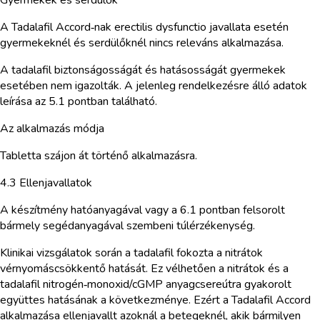
A Tadalafil Accord‑nak erectilis dysfunctio javallata esetén
gyermekeknél és serdülőknél nincs releváns alkalmazása.
A tadalafil biztonságosságát és hatásosságát gyermekek
esetében nem igazolták. A jelenleg rendelkezésre álló adatok
leírása az 5.1 pontban található.
Az alkalmazás módja
Tabletta szájon át történő alkalmazásra.
4.3 Ellenjavallatok
A készítmény hatóanyagával vagy a 6.1 pontban felsorolt
bármely segédanyagával szembeni túlérzékenység.
Klinikai vizsgálatok során a tadalafil fokozta a nitrátok
vérnyomáscsökkentő hatását. Ez vélhetően a nitrátok és a
tadalafil nitrogén‑monoxid/cGMP anyagcsereútra gyakorolt
együttes hatásának a következménye. Ezért a Tadalafil Accord
alkalmazása ellenjavallt azoknál a betegeknél, akik bármilyen