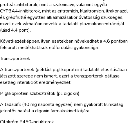
proteáz‑inhibitorok, mint a szakvinavir, valamint egyéb
CYP3A4‑inhibitorok, mint az eritromicin, klaritromicin, itrakonazol
és grépfrútlé együttes alkalmazásakor óvatosság szükséges,
mivel ezek várhatóan növelik a tadalafil plazmakoncentrációját
(lásd 4.4 pont).
Következésképpen, ilyen esetekben növekedhet a 4.8 pontban
felsorolt mellékhatások előfordulási gyakorisága.
Transzporterek
A transzporterek (például p‑glikoprotein) tadalafil eloszlásában
játszott szerepe nem ismert, ezért a transzporterek gátlása
esetleg interakciót eredményezhet.
P‑glikoprotein szubsztrátok (pl. digoxin)
A tadalafil (40 mg naponta egyszer) nem gyakorolt klinikailag
jelentős hatást a digoxin farmakokinetikájára.
Citokróm P450‑induktorok