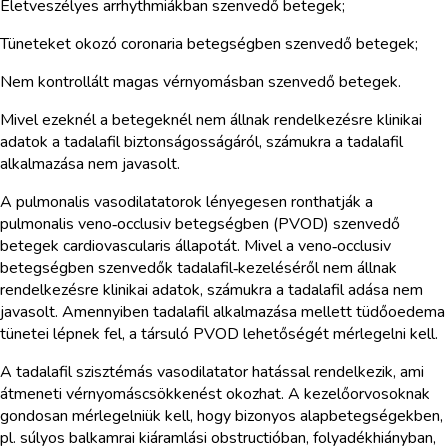
Életveszélyes arrhythmiákban szenvedő betegek;
Tüneteket okozó coronaria betegségben szenvedő betegek;
Nem kontrollált magas vérnyomásban szenvedő betegek.
Mivel ezeknél a betegeknél nem állnak rendelkezésre klinikai
adatok a tadalafil biztonságosságáról, számukra a tadalafil
alkalmazása nem javasolt.
A pulmonalis vasodilatatorok lényegesen ronthatják a
pulmonalis veno‑occlusiv betegségben (PVOD) szenvedő
betegek cardiovascularis állapotát. Mivel a veno‑occlusiv
betegségben szenvedők tadalafil‑kezeléséről nem állnak
rendelkezésre klinikai adatok, számukra a tadalafil adása nem
javasolt. Amennyiben tadalafil alkalmazása mellett tüdőoedema
tünetei lépnek fel, a társuló PVOD lehetőségét mérlegelni kell.
A tadalafil szisztémás vasodilatator hatással rendelkezik, ami
átmeneti vérnyomáscsökkenést okozhat. A kezelőorvosoknak
gondosan mérlegelniük kell, hogy bizonyos alapbetegségekben,
pl. súlyos balkamrai kiáramlási obstructióban, folyadékhiányban,