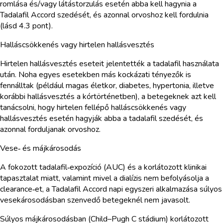
romlása és/vagy látástorzulás esetén abba kell hagynia a
Tadalafil Accord szedését, és azonnal orvoshoz kell fordulnia
(lásd 4.3 pont).
Halláscsökkenés vagy hirtelen hallásvesztés
Hirtelen hallásvesztés eseteit jelentették a tadalafil használata
után. Noha egyes esetekben más kockázati tényezők is
fennálltak (például magas életkor, diabetes, hypertonia, illetve
korábbi hallásvesztés a kórtörténetben), a betegeknek azt kell
tanácsolni, hogy hirtelen fellépő halláscsökkenés vagy
hallásvesztés esetén hagyják abba a tadalafil szedését, és
azonnal forduljanak orvoshoz.
Vese‑ és májkárosodás
A fokozott tadalafil‑expozíció (AUC) és a korlátozott klinikai
tapasztalat miatt, valamint mivel a dialízis nem befolyásolja a
clearance‑et, a Tadalafil Accord napi egyszeri alkalmazása súlyos
vesekárosodásban szenvedő betegeknél nem javasolt.
Súlyos májkárosodásban (Child–Pugh C stádium) korlátozott