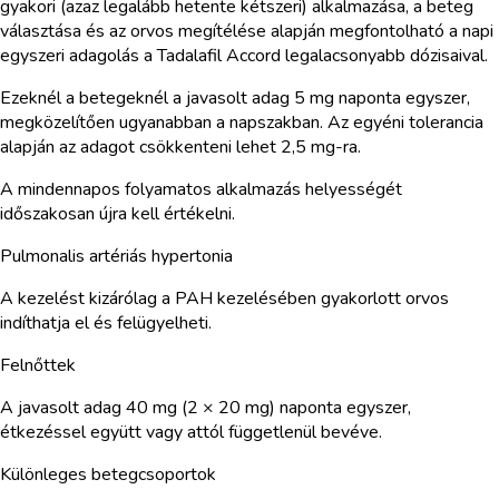
gyakori (azaz legalább hetente kétszeri) alkalmazása, a beteg
választása és az orvos megítélése alapján megfontolható a napi
egyszeri adagolás a Tadalafil Accord legalacsonyabb dózisaival.
Ezeknél a betegeknél a javasolt adag 5 mg naponta egyszer,
megközelítően ugyanabban a napszakban. Az egyéni tolerancia
alapján az adagot csökkenteni lehet 2,5 mg-ra.
A mindennapos folyamatos alkalmazás helyességét
időszakosan újra kell értékelni.
Pulmonalis artériás hypertonia
A kezelést kizárólag a PAH kezelésében gyakorlott orvos
indíthatja el és felügyelheti.
Felnőttek
A javasolt adag 40 mg (2 × 20 mg) naponta egyszer,
étkezéssel együtt vagy attól függetlenül bevéve.
Különleges betegcsoportok