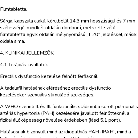
Filmtabletta.
Sárga, kapszula alakú, körülbelül 14,3 mm hosszúságú és 7 mm
szélességű, mindkét oldalán domború, metszett szélű
filmtabletta egyik oldalán mélynyomású „T 20” jelöléssel, másik
oldala sima.
4. KLINIKAI JELLEMZŐK
4.1 Terápiás javallatok
Erectilis dysfunctio kezelése felnőtt férfiaknál.
A tadalafil hatásának eléréséhez erectilis dysfunctio
kezelésekor szexuális stimuláció szükséges.
A WHO szerinti II. és III. funkcionális stádiumba sorolt pulmonalis
artériás hypertonia (PAH) kezelésére javallott felnőtteknél a
fizikai állóképesség növelése érdekében (lásd 5.1 pont).
Hatásosnak bizonyult mind az idiopathiás PAH (IPAH), mind a