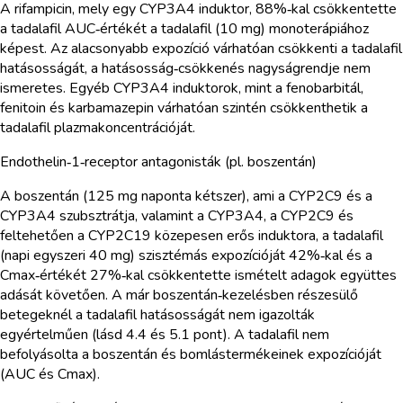
A rifampicin, mely egy CYP3A4 induktor, 88%‑kal csökkentette
a tadalafil AUC‑értékét a tadalafil (10 mg) monoterápiához
képest. Az alacsonyabb expozíció várhatóan csökkenti a tadalafil
hatásosságát, a hatásosság‑csökkenés nagyságrendje nem
ismeretes. Egyéb CYP3A4 induktorok, mint a fenobarbitál,
fenitoin és karbamazepin várhatóan szintén csökkenthetik a
tadalafil plazmakoncentrációját.
Endothelin‑1‑receptor antagonisták (pl. boszentán)
A boszentán (125 mg naponta kétszer), ami a CYP2C9 és a
CYP3A4 szubsztrátja, valamint a CYP3A4, a CYP2C9 és
feltehetően a CYP2C19 közepesen erős induktora, a tadalafil
(napi egyszeri 40 mg) szisztémás expozícióját 42%‑kal és a
Cmax‑értékét 27%‑kal csökkentette ismételt adagok együttes
adását követően. A már boszentán‑kezelésben részesülő
betegeknél a tadalafil hatásosságát nem igazolták
egyértelműen (lásd 4.4 és 5.1 pont). A tadalafil nem
befolyásolta a boszentán és bomlástermékeinek expozícióját
(AUC és Cmax).