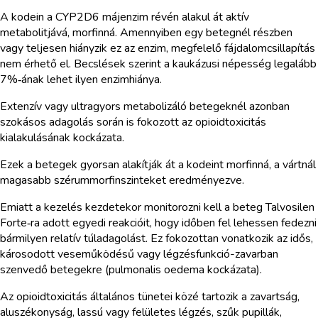
A kodein a CYP2D6 májenzim révén alakul át aktív
metabolitjává, morfinná. Amennyiben egy betegnél részben
vagy teljesen hiányzik ez az enzim, megfelelő fájdalomcsillapítás
nem érhető el. Becslések szerint a kaukázusi népesség legalább
7%‑ának lehet ilyen enzimhiánya.
Extenzív vagy ultragyors metabolizáló betegeknél azonban
szokásos adagolás során is fokozott az opioidtoxicitás
kialakulásának kockázata.
Ezek a betegek gyorsan alakítják át a kodeint morfinná, a vártnál
magasabb szérummorfinszinteket eredményezve.
Emiatt a kezelés kezdetekor monitorozni kell a beteg Talvosilen
Forte‑ra adott egyedi reakcióit, hogy időben fel lehessen fedezni
bármilyen relatív túladagolást. Ez fokozottan vonatkozik az idős,
károsodott veseműködésű vagy légzésfunkció-zavarban
szenvedő betegekre (pulmonalis oedema kockázata).
Az opioidtoxicitás általános tünetei közé tartozik a zavartság,
aluszékonyság, lassú vagy felületes légzés, szűk pupillák,