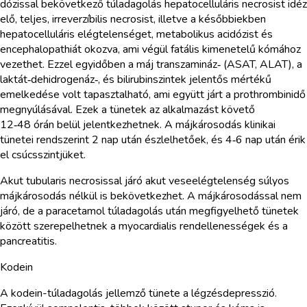
dózissal bekövetkező túladagolás hepatocelluláris necrosist idéz
elő, teljes, irreverzíbilis necrosist, illetve a későbbiekben
hepatocelluláris elégtelenséget, metabolikus acidózist és
encephalopathiát okozva, ami végül fatális kimenetelű kómához
vezethet. Ezzel egyidőben a máj transzamináz‑ (ASAT, ALAT), a
laktát‑dehidrogenáz‑, és bilirubinszintek jelentős mértékű
emelkedése volt tapasztalható, ami együtt járt a prothrombinidő
megnyúlásával. Ezek a tünetek az alkalmazást követő
12‑48 órán belül jelentkezhetnek. A májkárosodás klinikai
tünetei rendszerint 2 nap után észlelhetőek, és 4‑6 nap után érik
el csúcsszintjüket.
Akut tubularis necrosissal járó akut veseelégtelenség súlyos
májkárosodás nélkül is bekövetkezhet. A májkárosodással nem
járó, de a paracetamol túladagolás után megfigyelhető tünetek
között szerepelhetnek a myocardialis rendellenességek és a
pancreatitis.
Kodein
A kodein-túladagolás jellemző tünete a légzésdepresszió.