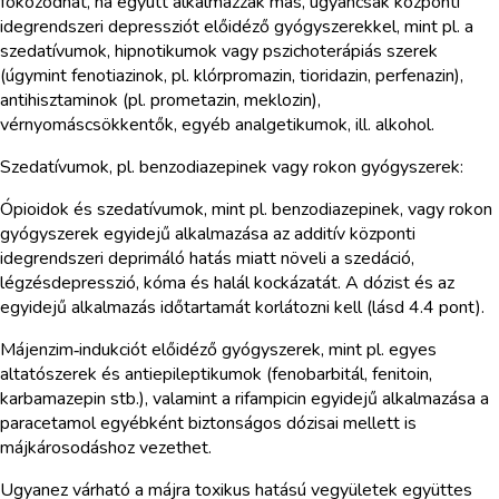
fokozódhat, ha együtt alkalmazzák más, ugyancsak központi
idegrendszeri depressziót előidéző gyógyszerekkel, mint pl. a
szedatívumok, hipnotikumok vagy pszichoterápiás szerek
(úgymint fenotiazinok, pl. klórpromazin, tioridazin, perfenazin),
antihisztaminok (pl. prometazin, meklozin),
vérnyomáscsökkentők, egyéb analgetikumok, ill. alkohol.
Szedatívumok, pl. benzodiazepinek vagy rokon gyógyszerek:
Ópioidok és szedatívumok, mint pl. benzodiazepinek, vagy rokon
gyógyszerek egyidejű alkalmazása az additív központi
idegrendszeri deprimáló hatás miatt növeli a szedáció,
légzésdepresszió, kóma és halál kockázatát. A dózist és az
egyidejű alkalmazás időtartamát korlátozni kell (lásd 4.4 pont).
Májenzim‑indukciót előidéző gyógyszerek, mint pl. egyes
altatószerek és antiepileptikumok (fenobarbitál, fenitoin,
karbamazepin stb.), valamint a rifampicin egyidejű alkalmazása a
paracetamol egyébként biztonságos dózisai mellett is
májkárosodáshoz vezethet.
Ugyanez várható a májra toxikus hatású vegyületek együttes