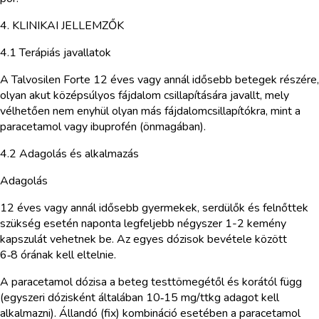
4. KLINIKAI JELLEMZŐK
4.1 Terápiás javallatok
A Talvosilen Forte 12 éves vagy annál idősebb betegek részére,
olyan akut középsúlyos fájdalom csillapítására javallt, mely
vélhetően nem enyhül olyan más fájdalomcsillapítókra, mint a
paracetamol vagy ibuprofén (önmagában).
4.2 Adagolás és alkalmazás
Adagolás
12 éves vagy annál idősebb gyermekek, serdülők és felnőttek
szükség esetén naponta legfeljebb négyszer 1-2 kemény
kapszulát vehetnek be. Az egyes dózisok bevétele között
6‑8 órának kell eltelnie.
A paracetamol dózisa a beteg testtömegétől és korától függ
(egyszeri dózisként általában 10‑15 mg/ttkg adagot kell
alkalmazni). Állandó (fix) kombináció esetében a paracetamol