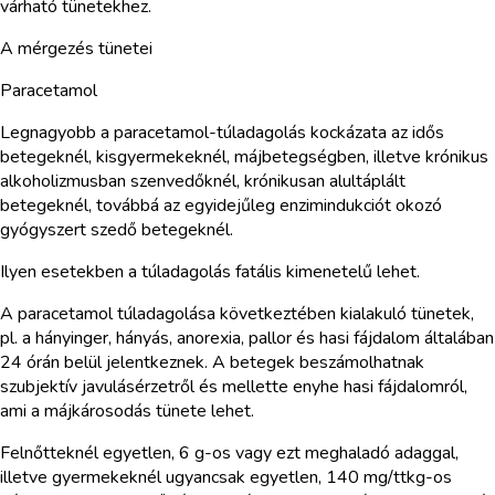
várható tünetekhez.
A mérgezés tünetei
Paracetamol
Legnagyobb a paracetamol-túladagolás kockázata az idős
betegeknél, kisgyermekeknél, májbetegségben, illetve krónikus
alkoholizmusban szenvedőknél, krónikusan alultáplált
betegeknél, továbbá az egyidejűleg enzimindukciót okozó
gyógyszert szedő betegeknél.
Ilyen esetekben a túladagolás fatális kimenetelű lehet.
A paracetamol túladagolása következtében kialakuló tünetek,
pl. a hányinger, hányás, anorexia, pallor és hasi fájdalom általában
24 órán belül jelentkeznek. A betegek beszámolhatnak
szubjektív javulásérzetről és mellette enyhe hasi fájdalomról,
ami a májkárosodás tünete lehet.
Felnőtteknél egyetlen, 6 g-os vagy ezt meghaladó adaggal,
illetve gyermekeknél ugyancsak egyetlen, 140 mg/ttkg-os