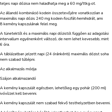
teljes napi dózisa nem haladhatja meg a 60 mg/ttkg‑ot.
Az állandó kombináció kodein összetevőjére vonatkozóan a
maximális napi dózis 240 mg kodein‑foszfát‑hemihidrát, ami
8 kemény kapszulának felel meg.
A tünetektől és a maximális napi dózistól függően az adagolási
intervallum egyénenként változó, de nem lehet kevesebb, mint
6 óra.
A táblázatban jelzett napi (24 óránkénti) maximális dózist soha
nem szabad túllépni.
Az alkalmazás módja
Szájon alkalmazandó
A kemény kapszulát egészben, lehetőleg egy pohár (200 ml)
ivóvízzel kell bevenni.
A kemény kapszulát nem szabad fekvő testhelyzetben bevenni.