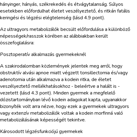
hányinger, hányás, székrekedés és étvágytalanság. Súlyos
esetekben előfordulhat életet veszélyeztető, és ritkán fatális
keringési és légzési elégtelenség (lásd 4.9 pont).
Az ultragyors metabolizálók becsült előfordulása a különböző
népességek/rasszok körében az alábbiakban került
összefoglalásra:
Posztoperatív alkalmazás gyermekeknél
A szakirodalomban közlemények jelentek meg arról, hogy
obstruktív alvási apnoe miatt végzett tonsillectomia és/vagy
adenotomia után alkalmazva a kodein ritka, de életet
veszélyeztető mellékhatásokhoz - beleértve a halált is -
vezetett (lásd 4.3 pont). Minden gyermek a megfelelő
dózistartományban lévő kodein adagokat kapta, ugyanakkor
bizonyíték volt arra nézve, hogy ezek a gyermekek ultragyors
vagy extenzív metabolizálók voltak a kodein morfinná való
metabolizálásának képességét tekintve.
Károsodott légzésfunkciójú gyermekek