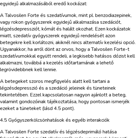
egyidejű alkalmazásából eredő kockázat:
A Talvosilen Forte és szedatívumok, mint pl. benzodiazepinek,
vagy rokon gyógyszerek egyidejű alkalmazása szedációt,
légzésdepressziót, kómát és halált okozhat. Ezen kockázatok
miatt, szedatív gyógyszerek egyidejű rendelését azon
betegekre kell korlátozni, akiknél nincs alternatív kezelési opció.
Ugyanakkor, ha arról dönt az orvos, hogy a Talvosilen Forte-t
szedatívumokkal együtt rendeli, a legkisebb hatásos dózist kell
alkalmazni, továbbá a kezelés időtartamának a lehető
legrövidebbnek kell lennie.
A betegeket szoros megfigyelés alatt kell tartani a
légzésdepresszió és a szedáció jeleinek és tüneteinek
tekintetében. Ezzel kapcsolatosan nagyon ajánlott a beteg,
valamint gondozóinak tájékoztatása, hogy pontosan ismerjék
ezeket a tüneteket (lásd 4.5 pont).
4.5 Gyógyszerkölcsönhatások és egyéb interakciók
A Talvosilen Forte szedatív és légzésdeprimáló hatása