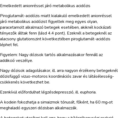
Emelkedett anionréssel járó metabolikus acidózis
Piroglutamát-acidózis miatt kialakuló emelkedett anionréssel
járó metabolikus acidózist figyeltek meg egyes olyan,
paracetamolt alkalmazó betegek esetében, akiknél kockázati
tényezők álltak fenn (lásd 4.4 pont). Ezeknél a betegeknél az
alacsony glutationszint következtében piroglutamát-acidózis
léphet fel.
Figyelem: Nagy dózisok tartós alkalmazásakor fennáll az
addikció veszélye.
Nagy dózisok adagolásakor, ill. arra nagyon érzékeny betegeknél
dózisfüggő vizuo-motoros koordinációs zavar és látásélesség-
csökkenés következhet be.
Ezenkívül előfordulhat légzésdepresszió, ill. euphoria.
A kodein fokozhatja a simaizmok tónusát, főként, ha 60 mg‑ot
meghaladó egyszeri dózisban alkalmazzák.
A betegeket utasítani kell arra, hogy a túlérzékenységi reakció