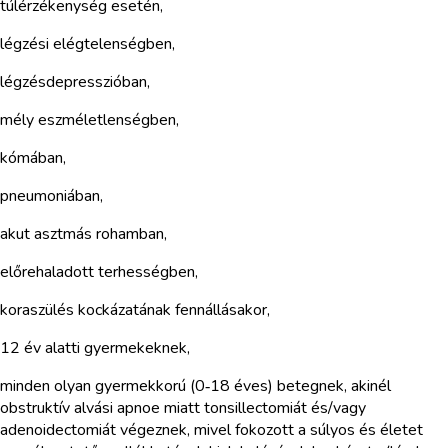
túlérzékenység esetén,
légzési elégtelenségben,
légzésdepresszióban,
mély eszméletlenségben,
kómában,
pneumoniában,
akut asztmás rohamban,
előrehaladott terhességben,
koraszülés kockázatának fennállásakor,
12 év alatti gyermekeknek,
minden olyan gyermekkorú (0‑18 éves) betegnek, akinél
obstruktív alvási apnoe miatt tonsillectomiát és/vagy
adenoidectomiát végeznek, mivel fokozott a súlyos és életet