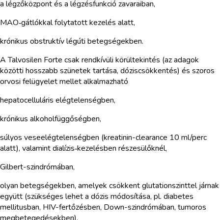
a légzőközpont és a légzésfunkció zavaraiban,
MAO‑gátlókkal folytatott kezelés alatt,
krónikus obstruktív légúti betegségekben.
A Talvosilen Forte csak rendkívüli körültekintés (az adagok
közötti hosszabb szünetek tartása, dóziscsökkentés) és szoros
orvosi felügyelet mellet alkalmazható
hepatocelluláris elégtelenségben,
krónikus alkoholfüggőségben,
súlyos veseelégtelenségben (kreatinin-clearance 10 ml/perc
alatt), valamint dialízis‑kezelésben részesülőknél,
Gilbert-szindrómában,
olyan betegségekben, amelyek csökkent glutationszinttel járnak
együtt (szükséges lehet a dózis módosítása, pl. diabetes
mellitusban, HIV-fertőzésben, Down-szindrómában, tumoros
megbetegedésekben),