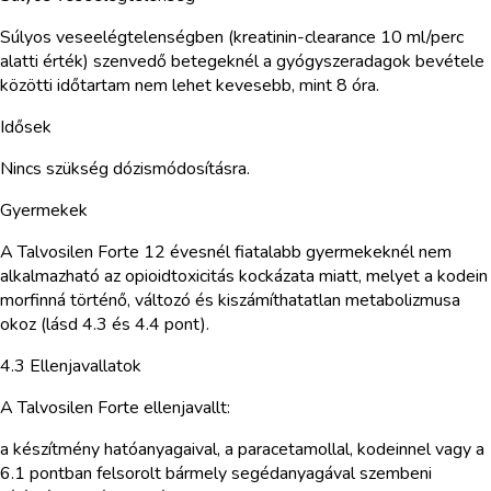
Súlyos veseelégtelenségben (kreatinin-clearance 10 ml/perc
alatti érték) szenvedő betegeknél a gyógyszeradagok bevétele
közötti időtartam nem lehet kevesebb, mint 8 óra.
Idősek
Nincs szükség dózismódosításra.
Gyermekek
A Talvosilen Forte 12 évesnél fiatalabb gyermekeknél nem
alkalmazható az opioidtoxicitás kockázata miatt, melyet a kodein
morfinná történő, változó és kiszámíthatatlan metabolizmusa
okoz (lásd 4.3 és 4.4 pont).
4.3 Ellenjavallatok
A Talvosilen Forte ellenjavallt:
a készítmény hatóanyagaival, a paracetamollal, kodeinnel vagy a
6.1 pontban felsorolt bármely segédanyagával szembeni