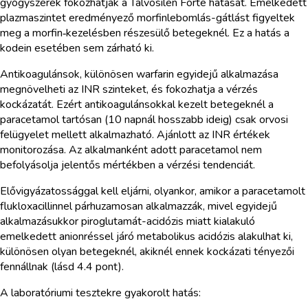
gyógyszerek fokozhatják a Talvosilen Forte hatását. Emelkedett
plazmaszintet eredményező morfinlebomlás-gátlást figyeltek
meg a morfin‑kezelésben részesülő betegeknél. Ez a hatás a
kodein esetében sem zárható ki.
Antikoagulánsok, különösen warfarin egyidejű alkalmazása
megnövelheti az INR szinteket, és fokozhatja a vérzés
kockázatát. Ezért antikoagulánsokkal kezelt betegeknél a
paracetamol tartósan (10 napnál hosszabb ideig) csak orvosi
felügyelet mellett alkalmazható. Ajánlott az INR értékek
monitorozása. Az alkalmanként adott paracetamol nem
befolyásolja jelentős mértékben a vérzési tendenciát.
Elővigyázatossággal kell eljárni, olyankor, amikor a paracetamolt
flukloxacillinnel párhuzamosan alkalmazzák, mivel egyidejű
alkalmazásukkor piroglutamát-acidózis miatt kialakuló
emelkedett anionréssel járó metabolikus acidózis alakulhat ki,
különösen olyan betegeknél, akiknél ennek kockázati tényezői
fennállnak (lásd 4.4 pont).
A laboratóriumi tesztekre gyakorolt hatás: