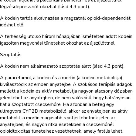
légzésdepressziót okozhat (lásd 4.3 pont).
A kodein tartós alkalmazása a magzatnál opioid-dependenciát
idézhet elő.
A terhesség utolsó három hónapjában ismételten adott kodein
igazoltan megvonási tüneteket okozhat az újszülöttnél.
Szoptatás
A kodein nem alkalmazható szoptatás alatt (lásd 4.3 pont).
A paracetamol, a kodein és a morfin (a kodein metabolitja)
kiválasztódik az emberi anyatejbe. A szokásos terápiás adagok
mellett a kodein és aktív metabolitja nagyon alacsony dózisban
jelen lehet az anyatejben, de nem valószínű, hogy hátrányosan
hat a szoptatott csecsemőre. Ha azonban a beteg egy
ultragyors CYP2D metabolizáló, akkor az anyatejben az aktív
metabolit, a morfin magasabb szintjei lehetnek jelen az
anyatejben, és nagyon ritka esetekben a csecsemőnél
opioidtoxicitás tüneteihez vezethetnek, amely fatális lehet.