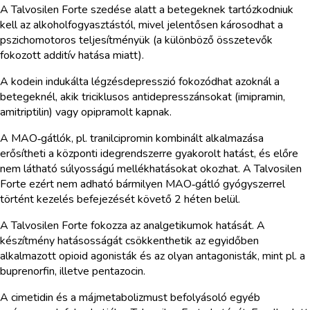
A Talvosilen Forte szedése alatt a betegeknek tartózkodniuk
kell az alkoholfogyasztástól, mivel jelentősen károsodhat a
pszichomotoros teljesítményük (a különböző összetevők
fokozott additív hatása miatt).
A kodein indukálta légzésdepresszió fokozódhat azoknál a
betegeknél, akik triciklusos antidepresszánsokat (imipramin,
amitriptilin) vagy opipramolt kapnak.
A MAO‑gátlók, pl. tranilcipromin kombinált alkalmazása
erősítheti a központi idegrendszerre gyakorolt hatást, és előre
nem látható súlyosságú mellékhatásokat okozhat. A Talvosilen
Forte ezért nem adható bármilyen MAO‑gátló gyógyszerrel
történt kezelés befejezését követő 2 héten belül.
A Talvosilen Forte fokozza az analgetikumok hatását. A
készítmény hatásosságát csökkenthetik az egyidőben
alkalmazott opioid agonisták és az olyan antagonisták, mint pl. a
buprenorfin, illetve pentazocin.
A cimetidin és a májmetabolizmust befolyásoló egyéb