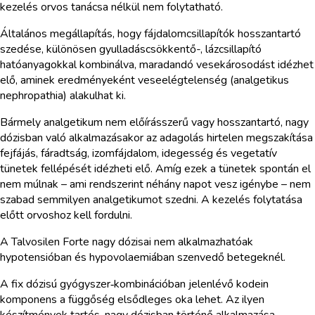
kezelés orvos tanácsa nélkül nem folytatható.
Általános megállapítás, hogy fájdalomcsillapítók hosszantartó
szedése, különösen gyulladáscsökkentő-, lázcsillapító
hatóanyagokkal kombinálva, maradandó vesekárosodást idézhet
elő, aminek eredményeként veseelégtelenség (analgetikus
nephropathia) alakulhat ki.
Bármely analgetikum nem előírásszerű vagy hosszantartó, nagy
dózisban való alkalmazásakor az adagolás hirtelen megszakítása
fejfájás, fáradtság, izomfájdalom, idegesség és vegetatív
tünetek fellépését idézheti elő. Amíg ezek a tünetek spontán el
nem múlnak – ami rendszerint néhány napot vesz igénybe – nem
szabad semmilyen analgetikumot szedni. A kezelés folytatása
előtt orvoshoz kell fordulni.
A Talvosilen Forte nagy dózisai nem alkalmazhatóak
hypotensióban és hypovolaemiában szenvedő betegeknél.
A fix dózisú gyógyszer‑kombinációban jelenlévő kodein
komponens a függőség elsődleges oka lehet. Az ilyen
készítmények tartós, nagy dózisban történő alkalmazása