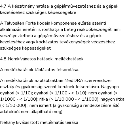
4.7 A készítmény hatásai a gépjárművezetéshez és a gépek
kezeléséhez szükséges képességekre
A Talvosilen Forte kodein komponense előírás szerinti
alkalmazás esetén is ronthatja a beteg reakciókészségét, ami
veszélyeztetheti a gépjárművezetéshez és a gépek
kezeléséhez vagy kockázatos tevékenységek végzéséhez
szükséges képességeket.
4.8 Nemkívánatos hatások, mellékhatások
A mellékhatások táblázatos felsorolása.
A mellékhatások az alábbiakban MedDRA szervrendszer
osztály és gyakoriság szerint kerülnek felsorolásra. Nagyopn
gyakori (> 1/10); gyakori (> 1/100 ‑ < 1/10); nem gyakori (>
1/1000 ‑ < 1/100); ritka (> 1/10 000 ‑ < 1/1000); nagyon ritka
(< 1/10 000) ; nem ismert (a gyakoriság a rendelkezésre álló
adatokból nem állapítható meg)
Néhány kiválasztott mellékhatás leírása