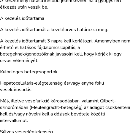
A készítmény hatása később jelentkezhet, ha a gyógyszert
étkezés után veszik be.
A kezelés időtartama
A kezelés időtartamát a kezelőorvos határozza meg.
A kezelés időtartamát 3 napra kell korlátozni. Amennyiben nem
érhető el hatásos fájdalomcsillapítás, a
betegeknek/gondozóiknak javasolni kell, hogy kérjék ki egy
orvos véleményét.
Különleges betegcsoportok
Hepatocelluláris‑elégtelenség és/vagy enyhe fokú
vesekárosodás:
Máj‑, illetve vesefunkció károsodásban, valamint Gilbert-
szindrómában (Meulengracht-betegség) az adagot csökkenteni
kell és/vagy növelni kell a dózisok bevétele közötti
intervallumot.
Súlyos veseelégtelenség