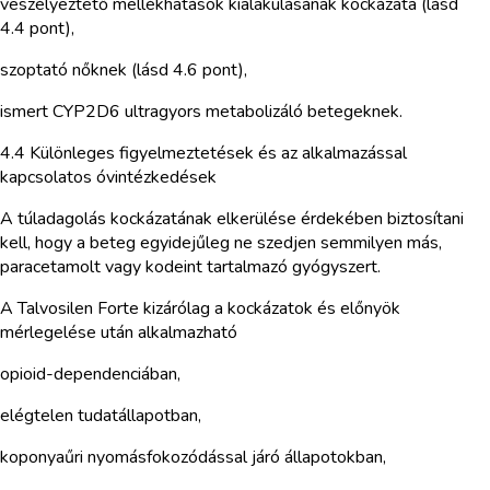
veszélyeztető mellékhatások kialakulásának kockázata (lásd
4.4 pont),
szoptató nőknek (lásd 4.6 pont),
ismert CYP2D6 ultragyors metabolizáló betegeknek.
4.4 Különleges figyelmeztetések és az alkalmazással
kapcsolatos óvintézkedések
A túladagolás kockázatának elkerülése érdekében biztosítani
kell, hogy a beteg egyidejűleg ne szedjen semmilyen más,
paracetamolt vagy kodeint tartalmazó gyógyszert.
A Talvosilen Forte kizárólag a kockázatok és előnyök
mérlegelése után alkalmazható
opioid-dependenciában,
elégtelen tudatállapotban,
koponyaűri nyomásfokozódással járó állapotokban,