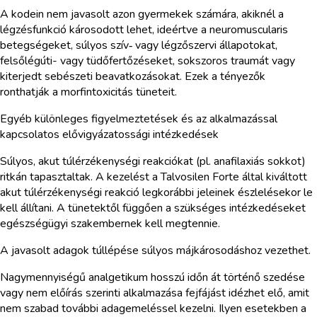
A kodein nem javasolt azon gyermekek számára, akiknél a
légzésfunkció károsodott lehet, ideértve a neuromuscularis
betegségeket, súlyos szív‑ vagy légzőszervi állapotokat,
felsőlégúti- vagy tüdőfertőzéseket, sokszoros traumát vagy
kiterjedt sebészeti beavatkozásokat. Ezek a tényezők
ronthatják a morfintoxicitás tüneteit.
Egyéb különleges figyelmeztetések és az alkalmazással
kapcsolatos elővigyázatossági intézkedések
Súlyos, akut túlérzékenységi reakciókat (pl. anafilaxiás sokkot)
ritkán tapasztaltak. A kezelést a Talvosilen Forte által kiváltott
akut túlérzékenységi reakció legkorábbi jeleinek észlelésekor le
kell állítani. A tünetektől függően a szükséges intézkedéseket
egészségügyi szakembernek kell megtennie.
A javasolt adagok túllépése súlyos májkárosodáshoz vezethet.
Nagymennyiségű analgetikum hosszú időn át történő szedése
vagy nem előírás szerinti alkalmazása fejfájást idézhet elő, amit
nem szabad további adagemeléssel kezelni. Ilyen esetekben a