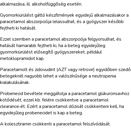
alkalmazása, ill. alkoholfüggőség esetén.
Gyomorkiürülést gátló készítmények egyidejű alkalmazásakor a
paracetamol abszorpciója lelassulhat, és a gyógyszer később
fejtheti ki hatását.
Ezzel szemben a paracetamol abszorpciója felgyorsulhat, és
hatását hamarabb fejtheti ki, ha a beteg egyidejűleg
gyomorkiürülést elősegítő gyógyszereket, például
metoklopramidot kap.
Paracetamolt és zidovudint (AZT vagy retrovir) egyidőben szedő
betegeknél nagyobb lehet a valószínűsége a neutropenia
kialakulásának.
Probenecid bevétele meggátolja a paracetamol glükuronsavhoz
kötődését, ezzel kb. felére csökkentve a paracetamol
clearance‑ét. Ezért a paracetamol dózisát csökkenteni kell, ha
egyidejűleg probenecidet is kap a beteg.
A kolesztiramin csökkenti a paracetamol felszívódását.