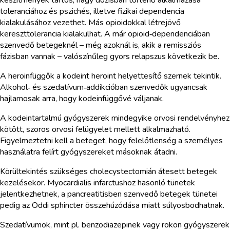
toleranciához és pszichés, illetve fizikai dependencia
kialakulásához vezethet. Más opioidokkal létrejövő
kereszttolerancia kialakulhat. A már opioid‑dependenciában
szenvedő betegeknél – még azoknál is, akik a remissziós
fázisban vannak – valószínűleg gyors relapszus következik be.
A heroinfüggők a kodeint heroint helyettesítő szernek tekintik.
Alkohol‑ és szedatívum‑addikcióban szenvedők ugyancsak
hajlamosak arra, hogy kodeinfüggővé váljanak.
A kodeintartalmú gyógyszerek mindegyike orvosi rendelvényhez
kötött, szoros orvosi felügyelet mellett alkalmazható.
Figyelmeztetni kell a beteget, hogy felelőtlenség a személyes
használatra felírt gyógyszereket másoknak átadni.
Körültekintés szükséges cholecystectomián átesett betegek
kezelésekor. Myocardialis infarctushoz hasonló tünetek
jelentkezhetnek, a pancreatitisben szenvedő betegek tünetei
pedig az Oddi sphincter összehúzódása miatt súlyosbodhatnak.
Szedatívumok, mint pl. benzodiazepinek vagy rokon gyógyszerek