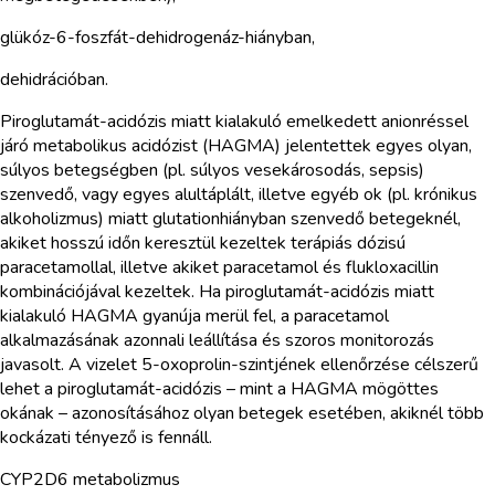
glükóz-6-foszfát-dehidrogenáz-hiányban,
dehidrációban.
Piroglutamát-acidózis miatt kialakuló emelkedett anionréssel
járó metabolikus acidózist (HAGMA) jelentettek egyes olyan,
súlyos betegségben (pl. súlyos vesekárosodás, sepsis)
szenvedő, vagy egyes alultáplált, illetve egyéb ok (pl. krónikus
alkoholizmus) miatt glutationhiányban szenvedő betegeknél,
akiket hosszú időn keresztül kezeltek terápiás dózisú
paracetamollal, illetve akiket paracetamol és flukloxacillin
kombinációjával kezeltek. Ha piroglutamát-acidózis miatt
kialakuló HAGMA gyanúja merül fel, a paracetamol
alkalmazásának azonnali leállítása és szoros monitorozás
javasolt. A vizelet 5-oxoprolin-szintjének ellenőrzése célszerű
lehet a piroglutamát-acidózis – mint a HAGMA mögöttes
okának – azonosításához olyan betegek esetében, akiknél több
kockázati tényező is fennáll.
CYP2D6 metabolizmus