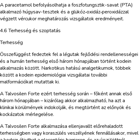
A paracetamol befolyásolhatja a foszfotungsztik-savat (PTA)
alkalmazó húgysav-tesztek és a glükóz‑oxidáz‑peroxidázzal
végzett vércukor meghatározás vizsgálatok eredményeit.
4.6 Terhesség és szoptatás
Terhesség
Összefüggést fedeztek fel a légutak fejlődési rendellenességei
és a humán terhesség első három hónapjában történt kodein
alkalmazás között. Narkotikus hatású analgetikumok, többek
között a kodein epidemiológiai vizsgálatai további
malformációkat mutattak ki.
A Talvosilen Forte ezért terhesség során – főként annak első
három hónapjában – kizárólag akkor alkalmazható, ha azt a
klinikai körülmények indokolják, és megtörtént az előnyök és
kockázatok mérlegelése.
A Talvosilen Forte alkalmazása ellenjavallt előrehaladott
terhességben vagy koraszülés veszélyének fennállásakor, mivel
a kodein átjuthat a placentáris barrieren, és az újszülöttnél