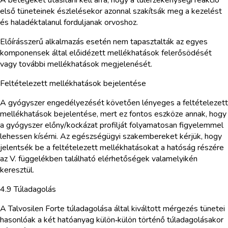
első tüneteinek észlelésekor azonnal szakítsák meg a kezelést
és haladéktalanul forduljanak orvoshoz.
Előírásszerű alkalmazás esetén nem tapasztalták az egyes
komponensek által előidézett mellékhatások felerősödését
vagy további mellékhatások megjelenését.
Feltételezett mellékhatások bejelentése
A gyógyszer engedélyezését követően lényeges a feltételezett
mellékhatások bejelentése, mert ez fontos eszköze annak, hogy
a gyógyszer előny/kockázat profilját folyamatosan figyelemmel
lehessen kísérni. Az egészségügyi szakembereket kérjük, hogy
jelentsék be a feltételezett mellékhatásokat a hatóság részére
az V. függelékben található elérhetőségek valamelyikén
keresztül.
4.9 Túladagolás
A Talvosilen Forte túladagolása által kiváltott mérgezés tünetei
hasonlóak a két hatóanyag külön‑külön történő túladagolásakor