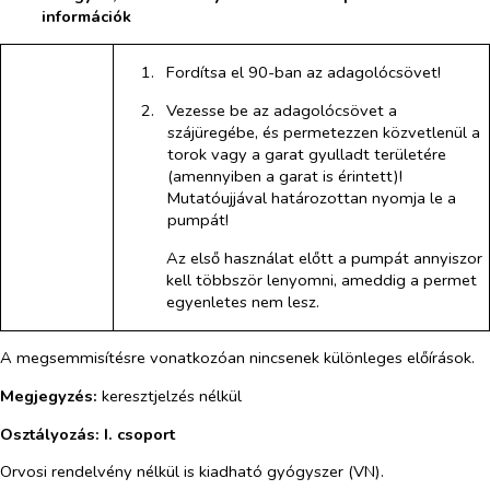
információk
1.​
Fordítsa el 90-ban az adagolócsövet!
2.​
Vezesse be az adagolócsövet a
szájüregébe, és permetezzen közvetlenül a
torok vagy a garat gyulladt területére
(amennyiben a garat is érintett)!
Mutatóujjával határozottan nyomja le a
pumpát!
Az első használat előtt a pumpát annyiszor
kell többször lenyomni, ameddig a permet
egyenletes nem lesz.
A megsemmisítésre vonatkozóan nincsenek különleges előírások.
Megjegyzés:
keresztjelzés nélkül
Osztályozás:
I. csoport
Orvosi rendelvény nélkül is kiadható gyógyszer (VN).