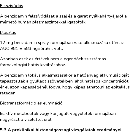
Felszívódás
A benzidamin felszívódását a száj és a garat nyálkahártyájáról a
mérhető humán plazmaszintekkel igazolták.
Eloszlás
12 mg benzidamin spray formájában való alkalmazása után az
AUC 981 ± 583 ng×óra/ml volt.
Azonban ezek az értékek nem elegendőek szisztémás
farmakológiai hatás kiváltásához.
A benzidamin lokális alkalmazásakor a hatóanyag akkumulációját
tapasztalták a gyulladt szövetekben, ahol hatásos koncentrációt
ér el azon képességénél fogva, hogy képes áthatolni az epiteliális
rétegen.
Biotranszformáció és elimináció
Inaktív metabolitok vagy konjugált vegyületek formájában
nagyrészt a vizelettel ürül.
5.3 A preklinikai biztonságossági vizsgálatok eredményei