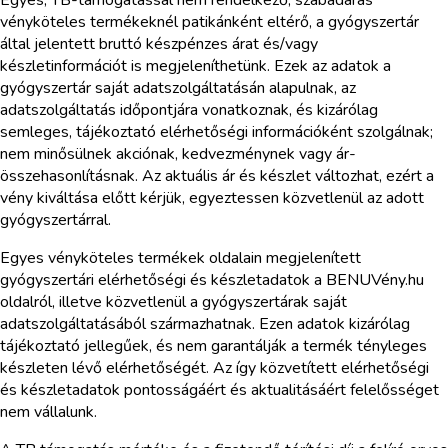
vényköteles termékeknél patikánként eltérő, a gyógyszertár
által jelentett bruttó készpénzes árat és/vagy
készletinformációt is megjeleníthetünk. Ezek az adatok a
gyógyszertár saját adatszolgáltatásán alapulnak, az
adatszolgáltatás időpontjára vonatkoznak, és kizárólag
semleges, tájékoztató elérhetőségi információként szolgálnak;
nem minősülnek akciónak, kedvezménynek vagy ár-
összehasonlításnak. Az aktuális ár és készlet változhat, ezért a
vény kiváltása előtt kérjük, egyeztessen közvetlenül az adott
gyógyszertárral.
Egyes vényköteles termékek oldalain megjelenített
gyógyszertári elérhetőségi és készletadatok a BENUVény.hu
oldalról, illetve közvetlenül a gyógyszertárak saját
adatszolgáltatásából származhatnak. Ezen adatok kizárólag
tájékoztató jellegűek, és nem garantálják a termék tényleges
készleten lévő elérhetőségét. Az így közvetített elérhetőségi
és készletadatok pontosságáért és aktualitásáért felelősséget
nem vállalunk.