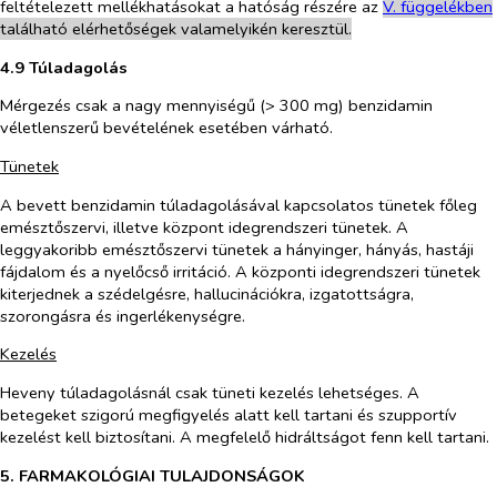
feltételezett mellékhatásokat a hatóság részére az
V. függelékben
található elérhetőségek valamelyikén keresztül.
4.9 Túladagolás
Mérgezés csak a nagy mennyiségű (> 300 mg) benzidamin
véletlenszerű bevételének esetében várható.
Tünetek
A bevett benzidamin túladagolásával kapcsolatos tünetek főleg
emésztőszervi, illetve központ idegrendszeri tünetek. A
leggyakoribb emésztőszervi tünetek a hányinger, hányás, hastáji
fájdalom és a nyelőcső irritáció. A központi idegrendszeri tünetek
kiterjednek a szédelgésre, hallucinációkra, izgatottságra,
szorongásra és ingerlékenységre.
Kezelés
Heveny túladagolásnál csak tüneti kezelés lehetséges. A
betegeket szigorú megfigyelés alatt kell tartani és szupportív
kezelést kell biztosítani. A megfelelő hidráltságot fenn kell tartani.
5. FARMAKOLÓGIAI TULAJDONSÁGOK