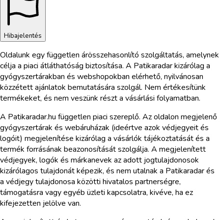
Hibajelentés
Oldalunk egy független árösszehasonlító szolgáltatás, amelynek
célja a piaci átláthatóság biztosítása. A Patikaradar kizárólag a
gyógyszertárakban és webshopokban elérhető, nyilvánosan
közzétett ajánlatok bemutatására szolgál. Nem értékesítünk
termékeket, és nem veszünk részt a vásárlási folyamatban.
A Patikaradar.hu független piaci szereplő. Az oldalon megjelenő
gyógyszertárak és webáruházak (ideértve azok védjegyeit és
logóit) megjelenítése kizárólag a vásárlók tájékoztatását és a
termék forrásának beazonosítását szolgálja. A megjelenített
védjegyek, logók és márkanevek az adott jogtulajdonosok
kizárólagos tulajdonát képezik, és nem utalnak a Patikaradar és
a védjegy tulajdonosa közötti hivatalos partnerségre,
támogatásra vagy egyéb üzleti kapcsolatra, kivéve, ha ez
kifejezetten jelölve van.