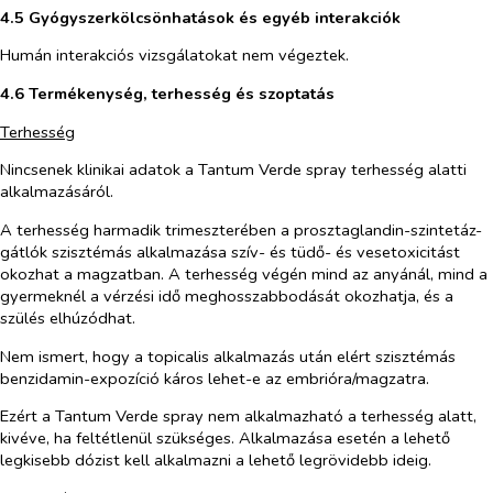
4.5 Gyógyszerkölcsönhatások és egyéb interakciók
Humán interakciós vizsgálatokat nem végeztek.
4.6 Termékenység, terhesség és szoptatás
Terhesség
Nincsenek klinikai adatok a Tantum Verde spray terhesség alatti
alkalmazásáról.
A terhesség harmadik trimeszterében a prosztaglandin-szintetáz-
gátlók szisztémás alkalmazása szív- és tüdő- és vesetoxicitást
okozhat a magzatban. A terhesség végén mind az anyánál, mind a
gyermeknél a vérzési idő meghosszabbodását okozhatja, és a
szülés elhúzódhat.
Nem ismert, hogy a topicalis alkalmazás után elért szisztémás
benzidamin-expozíció káros lehet-e az embrióra/magzatra.
Ezért a Tantum Verde spray nem alkalmazható a terhesség alatt,
kivéve, ha feltétlenül szükséges. Alkalmazása esetén a lehető
legkisebb dózist kell alkalmazni a lehető legrövidebb ideig.