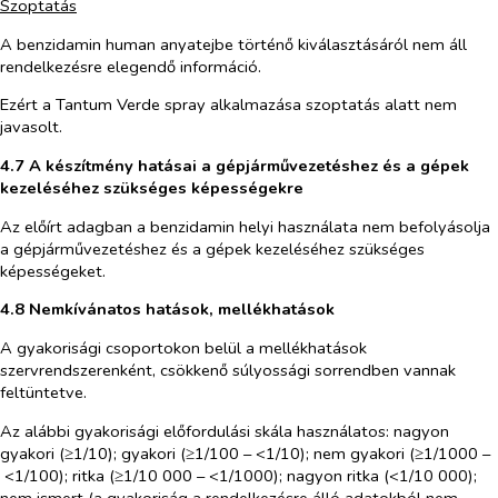
Szoptatás
A benzidamin human anyatejbe történő kiválasztásáról nem áll
rendelkezésre elegendő információ.
Ezért a Tantum Verde spray alkalmazása szoptatás alatt nem
javasolt.
4.7 A készítmény hatásai a gépjárművezetéshez és a gépek
kezeléséhez szükséges képességekre
Az előírt adagban a benzidamin helyi használata nem befolyásolja
a gépjárművezetéshez és a gépek kezeléséhez szükséges
képességeket.
4.8 Nemkívánatos hatások, mellékhatások
A gyakorisági csoportokon belül a mellékhatások
szervrendszerenként, csökkenő súlyossági sorrendben vannak
feltüntetve.
Az alábbi gyakorisági előfordulási skála használatos: nagyon
gyakori (≥1/10); gyakori (≥1/100 – <1/10); nem gyakori (≥1/1000 –
<1/100); ritka (≥1/10 000 – <1/1000); nagyon ritka (<1/10 000);
nem ismert (a gyakoriság a rendelkezésre álló adatokból nem