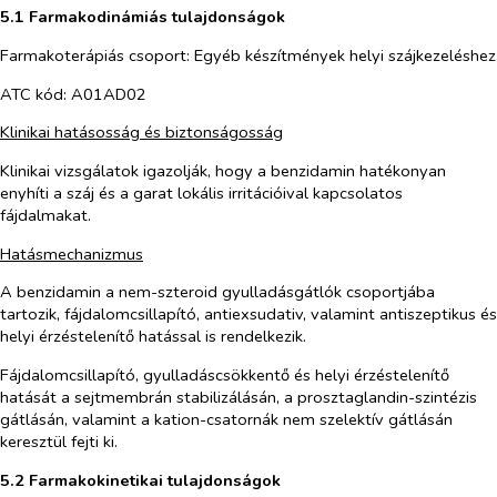
5.1 Farmakodinámiás tulajdonságok
Farmakoterápiás csoport: Egyéb készítmények helyi szájkezeléshez
ATC kód: A01AD02
Klinikai hatásosság és biztonságosság
Klinikai vizsgálatok igazolják, hogy a benzidamin hatékonyan
enyhíti a száj és a garat lokális irritációival kapcsolatos
fájdalmakat.
Hatásmechanizmus
A benzidamin a nem-szteroid gyulladásgátlók csoportjába
tartozik, fájdalomcsillapító, antiexsudativ, valamint antiszeptikus és
helyi érzéstelenítő hatással is rendelkezik.
Fájdalomcsillapító, gyulladáscsökkentő és helyi érzéstelenítő
hatását a sejtmembrán stabilizálásán, a prosztaglandin-szintézis
gátlásán, valamint a kation-csatornák nem szelektív gátlásán
keresztül fejti ki.
5.2 Farmakokinetikai tulajdonságok