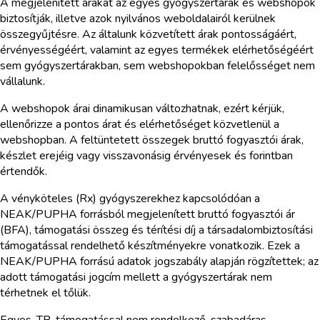
A megjelenített árakat az egyes gyógyszertárak és webshopok
biztosítják, illetve azok nyilvános weboldalairól kerülnek
összegyűjtésre. Az általunk közvetített árak pontosságáért,
érvényességéért, valamint az egyes termékek elérhetőségéért
sem gyógyszertárakban, sem webshopokban felelősséget nem
vállalunk.
A webshopok árai dinamikusan változhatnak, ezért kérjük,
ellenőrizze a pontos árat és elérhetőséget közvetlenül a
webshopban. A feltüntetett összegek bruttó fogyasztói árak,
készlet erejéig vagy visszavonásig érvényesek és forintban
értendők.
A vényköteles (Rx) gyógyszerekhez kapcsolódóan a
NEAK/PUPHA forrásból megjelenített bruttó fogyasztói ár
(BFA), támogatási összeg és térítési díj a társadalombiztosítási
támogatással rendelhető készítményekre vonatkozik. Ezek a
NEAK/PUPHA forrású adatok jogszabály alapján rögzítettek; az
adott támogatási jogcím mellett a gyógyszertárak nem
térhetnek el tőlük.
Egyes, TB-támogatással nem rendelkező, szabadáras