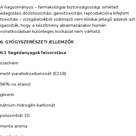
A hagyományos – farmakológiai biztonságossági, ismételt
adagolású dózistoxicitási, genotoxicitási, reprodukcióra kifejtett
toxicitási – vizsgálatokból származó nem klinikai jellegű adatok azt
igazolták, hogy a készítmény alkalmazásakor humán
vonatkozásban különleges kockázat nem várható.
6. GYÓGYSZERÉSZETI JELLEMZŐK
6.1 Segédanyagok felsorolása
szacharin
metil-parahidroxibenzoát (E218)
96%-os etanol
glicerin
nátrium-hidrogén-karbonát
poliszorbát 20
menta aroma