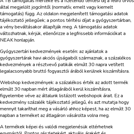
A TB támogatás mértéke és a fizetendő térítési díj a felíró orvos
által megjelölt jogcímtől (normatív, emelt vagy kiemelt
támogatás) függ. Az oldalon megjelenített támogatási adatok
tájékoztató jellegűek; a pontos térítési díjat a gyógyszertárban,
a vény beváltásakor állapítják meg. A támogatási adatok
változhatnak, kérjük, ellenőrizze a legfrissebb információkat a
NEAK honlapján.
Gyógyszertári kedvezmények esetén: az ajánlatok a
gyógyszertárak havi akciós újságaiból származnak, a százalékos
kedvezmények a résztvevő patikák elmúlt 30 napra vetített
legalacsonyabb bruttó fogyasztói árából kerülnek kiszámításra.
Webshop kedvezmények: a százalékos érték az adott termék
elmúlt 30 napban mért átlagárából kerül kiszámításra,
figyelembe véve az általunk listázott webshopok árait. Ez a
kedvezmény százalék tájékoztató jellegű, és azt mutatja hogy
mennyit takaríthat meg a vásárló ahhoz képest, ha az elmúlt 30
napban a terméket az átlagáron vásárolta volna meg.
A termékek képei és valódi megjelenésük eltérhetnek
egymástól. Pontos részletekért, aktuális árakért és