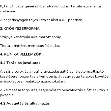
0,3 mg/ml allergéneket (benzil-alkoholt is) tartalmazó menta
illatanyag.
A segédanyagok teljes listáját lásd a 6.1 pontban.
3. GYÓGYSZERFORMA
Szájnyálkahártyán alkalmazott spray.
Tiszta, színtelen, mentolos ízű oldat.
4. KLINIKAI JELLEMZŐK
4.1 Terápiás javallatok
A száj, a torok és a fogíny gyulladásgátló és fájdalomcsillapító
kezelésére (beleértve a kemoterápiát vagy sugárterápiát követően
másodlagosan kialakuló állapotokat is).
Alkalmazása foghúzás, szájsebészeti beavatkozás előtt és után is
javasolt.
4.2 Adagolás és alkalmazás