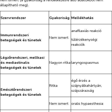
állapítható meg).
Szervrendszer
Gyakoriság
Mellékhatás
anafilaxiás reakció
Immunrendszeri
Nem ismert
túlérzékenységi
betegségek és tünetek
reakciók
Légzőrendszeri, mellkasi
és mediastinalis
Nagyon ritka
laryngospasmus
betegségek és tünetek
égő érzés a
Ritka
szájnyálkahártyán,
Emésztőrendszeri
szájszárazság
betegségek és tünetek
Nem ismert
oralis hypaesthesia