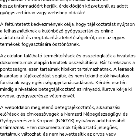
készletinformációért kérjük, érdeklődjön közvetlenül az adott
gyógyszertárban vagy webshop oldalán!
A feltüntetett kedvezmények célja, hogy tájékoztatást nyújtson
a felhasználóknak a különböző gyógyszertári és online
ajánlatokról és megtakarítási lehetőségekről, nem az egyes
termékek fogyasztására ösztönöznek.
Az oldalon található termékleírások és összefoglalók a hivatalos
dokumentumok alapján kerültek összeállításra. Bár törekszünk a
pontosságra, ezen tartalmak hibákat tartalmazhatnak. A leírások
kizárólag a tájékozódást segítik, és nem tekinthetők hivatalos
forrásnak vagy egészségügyi tanácsadásnak. Kérdés esetén
mindig a hivatalos betegtájékoztató az irányadó, illetve kérje ki
orvosa, gyógyszerésze véleményét.
A weboldalon megjelenő betegtájékoztatók, alkalmazási
előírások és címkeszövegek a Nemzeti Népegészségügyi és
Gyógyszerészeti Központ (NNGYK) nyilvános adatbázisából
származnak. Ezen dokumentumok tájékoztató jellegűek,
tartalmuk változhat, és nem helyettesítik az orvos vagy