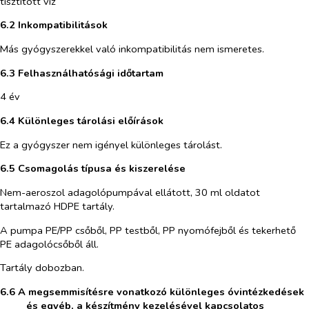
tisztított víz
6.2 Inkompatibilitások
Más gyógyszerekkel való inkompatibilitás nem ismeretes.
6.3 Felhasználhatósági időtartam
4 év
6.4 Különleges tárolási előírások
Ez a gyógyszer nem igényel különleges tárolást.
6.5 Csomagolás típusa és kiszerelése
Nem-aeroszol adagolópumpával ellátott, 30 ml oldatot
tartalmazó HDPE tartály.
A pumpa PE/PP csőből, PP testből, PP nyomófejből és tekerhető
PE adagolócsőből áll.
Tartály dobozban.
6.6 A megsemmisítésre vonatkozó különleges óvintézkedések
és egyéb, a készítmény
kezelésével kapcsolatos