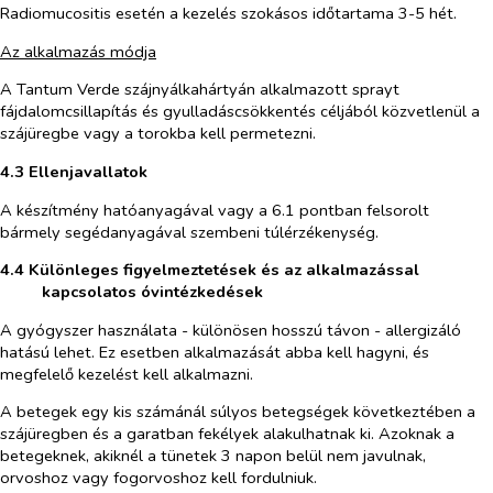
Radiomucositis esetén a kezelés szokásos időtartama 3-5 hét.
Az alkalmazás módja
A Tantum Verde szájnyálkahártyán alkalmazott sprayt
fájdalomcsillapítás és gyulladáscsökkentés céljából közvetlenül a
szájüregbe vagy a torokba kell permetezni.
4.3 Ellenjavallatok
A készítmény hatóanyagával vagy a 6.1 pontban felsorolt
bármely segédanyagával szembeni túlérzékenység.
4.4 Különleges figyelmeztetések és az alkalmazással
kapcsolatos óvintézkedések
A gyógyszer használata - különösen hosszú távon - allergizáló
hatású lehet. Ez esetben alkalmazását abba kell hagyni, és
megfelelő kezelést kell alkalmazni.
A betegek egy kis számánál súlyos betegségek következtében a
szájüregben és a garatban fekélyek alakulhatnak ki. Azoknak a
betegeknek, akiknél a tünetek 3 napon belül nem javulnak,
orvoshoz vagy fogorvoshoz kell fordulniuk.