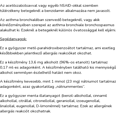
Az acetilszalicilsavval vagy egyéb NSAID-okkal szemben
túlérzékeny betegeknél a benzidamin alkalmazása nem javasolt.
Az asthma bronchialéban szenvedő betegeknél, vagy akik
kórelőzményében szerepel az asthma bronchiale bronchospasmus
alakulhat ki. Ezeknél a betegeknél különös óvatossággal kell eljárni.
Segédanyagok:
Ez a gyógyszer metil-parahidroxibenzoátot tartalmaz, ami esetleg
későbbiekben jelentkező allergiás reakciókat okozhat.
Ez a készítmény 13,6 mg alkoholt (96%-os etanolt) tartalmaz
0,17 ml-es adagonként. A készítményben található kis mennyiségű
alkohol semmilyen észlelhető hatást nem okoz.
A készítmény kevesebb, mint 1 mmol (23 mg) nátriumot tartalmaz
adagonként, azaz gyakorlatilag „nátriummentes”.
Ez a gyógyszer
menta illatanyagot (benzil-alkohollal,
cinnamil
alkohollal,
citrállal, citronellollal, geraniollal, izoeugenollal,
linalollal, eugenollal, D-limonénnel) tartalmaz.
Ezek az allergének
allergiás reakciót okozhatnak.