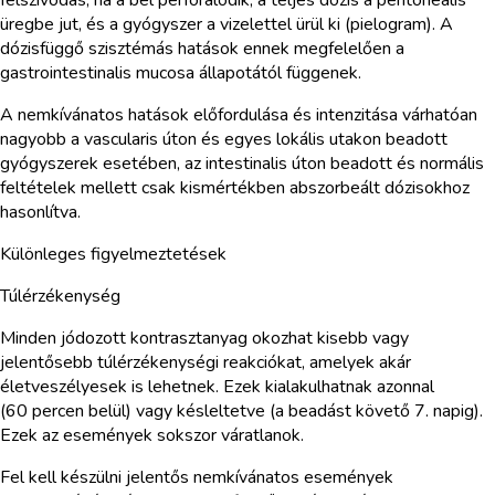
üregbe jut, és a gyógyszer a vizelettel ürül ki (pielogram). A
dózisfüggő szisztémás hatások ennek megfelelően a
gastrointestinalis mucosa állapotától függenek.
A nemkívánatos hatások előfordulása és intenzitása várhatóan
nagyobb a vascularis úton és egyes lokális utakon beadott
gyógyszerek esetében, az intestinalis úton beadott és normális
feltételek mellett csak kismértékben abszorbeált dózisokhoz
hasonlítva.
Különleges figyelmeztetések
Túlérzékenység
Minden jódozott kontrasztanyag okozhat kisebb vagy
jelentősebb túlérzékenységi reakciókat, amelyek akár
életveszélyesek is lehetnek. Ezek kialakulhatnak azonnal
(60 percen belül) vagy késleltetve (a beadást követő 7. napig).
Ezek az események sokszor váratlanok.
Fel kell készülni jelentős nemkívánatos események