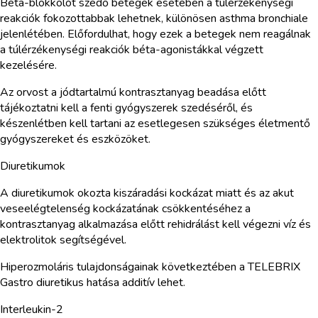
Béta-blokkolót szedő betegek esetében a túlérzékenységi
reakciók fokozottabbak lehetnek, különösen asthma bronchiale
jelenlétében. Előfordulhat, hogy ezek a betegek nem reagálnak
a túlérzékenységi reakciók béta-agonistákkal végzett
kezelésére.
Az orvost a jódtartalmú kontrasztanyag beadása előtt
tájékoztatni kell a fenti gyógyszerek szedéséről, és
készenlétben kell tartani az esetlegesen szükséges életmentő
gyógyszereket és eszközöket.
Diuretikumok
A diuretikumok okozta kiszáradási kockázat miatt és az akut
veseelégtelenség kockázatának csökkentéséhez a
kontrasztanyag alkalmazása előtt rehidrálást kell végezni víz és
elektrolitok segítségével.
Hiperozmoláris tulajdonságainak következtében a TELEBRIX
Gastro diuretikus hatása additív lehet.
Interleukin-2