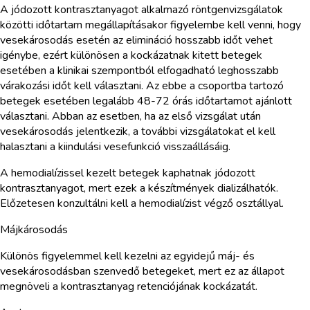
A jódozott kontrasztanyagot alkalmazó röntgenvizsgálatok
közötti időtartam megállapításakor figyelembe kell venni, hogy
vesekárosodás esetén az elimináció hosszabb időt vehet
igénybe, ezért különösen a kockázatnak kitett betegek
esetében a klinikai szempontból elfogadható leghosszabb
várakozási időt kell választani. Az ebbe a csoportba tartozó
betegek esetében legalább 48-72 órás időtartamot ajánlott
választani. Abban az esetben, ha az első vizsgálat után
vesekárosodás jelentkezik, a további vizsgálatokat el kell
halasztani a kiindulási vesefunkció visszaállásáig.
A hemodialízissel kezelt betegek kaphatnak jódozott
kontrasztanyagot, mert ezek a készítmények dializálhatók.
Előzetesen konzultálni kell a hemodialízist végző osztállyal.
Májkárosodás
Különös figyelemmel kell kezelni az egyidejű máj- és
vesekárosodásban szenvedő betegeket, mert ez az állapot
megnöveli a kontrasztanyag retenciójának kockázatát.