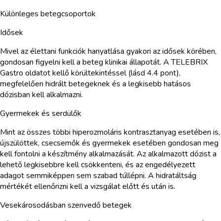
Különleges betegcsoportok
Idősek
Mivel az élettani funkciók hanyatlása gyakori az idősek körében,
gondosan figyelni kell a beteg klinikai állapotát. A TELEBRIX
Gastro oldatot kellő körültekintéssel (lásd 4.4 pont),
megfelelően hidrált betegeknek és a legkisebb hatásos
dózisban kell alkalmazni.
Gyermekek és serdülők
Mint az összes többi hiperozmoláris kontrasztanyag esetében is,
újszülöttek, csecsemők és gyermekek esetében gondosan meg
kell fontolni a készítmény alkalmazását. Az alkalmazott dózist a
lehető legkisebbre kell csökkenteni, és az engedélyezett
adagot semmiképpen sem szabad túllépni. A hidratáltság
mértékét ellenőrizni kell a vizsgálat előtt és után is.
Vesekárosodásban szenvedő betegek