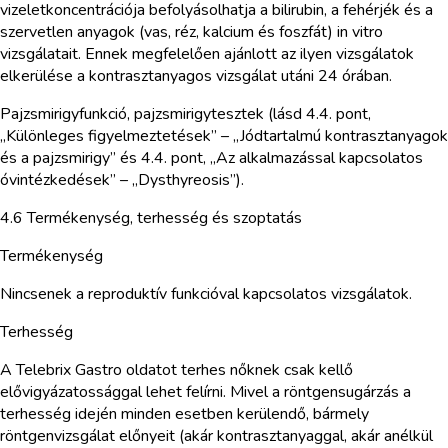
vizeletkoncentrációja befolyásolhatja a bilirubin, a fehérjék és a
szervetlen anyagok (vas, réz, kalcium és foszfát) in vitro
vizsgálatait. Ennek megfelelően ajánlott az ilyen vizsgálatok
elkerülése a kontrasztanyagos vizsgálat utáni 24 órában.
Pajzsmirigyfunkció, pajzsmirigytesztek (lásd 4.4. pont,
„Különleges figyelmeztetések” – „Jódtartalmú kontrasztanyagok
és a pajzsmirigy” és 4.4. pont, „Az alkalmazással kapcsolatos
óvintézkedések” – „Dysthyreosis”).
4.6 Termékenység, terhesség és szoptatás
Termékenység
Nincsenek a reproduktív funkcióval kapcsolatos vizsgálatok.
Terhesség
A Telebrix Gastro oldatot terhes nőknek csak kellő
elővigyázatossággal lehet felírni. Mivel a röntgensugárzás a
terhesség idején minden esetben kerülendő, bármely
röntgenvizsgálat előnyeit (akár kontrasztanyaggal, akár anélkül