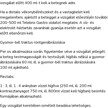
vizsgálat előtt 400 ml-t kell a betegnek adni.
Ha a distalis vékonybélrészeket és a vastagbelet kell
megjeleníteni, ajánlott a beteggel a vizsgálat előestéjén további
200-500 ml Telebrix Gastro oldatot megitatni. A víz- és
elektrolit-háztartás zavarának gyanúja esetén azt a vizsgálat
előtt ellenőrizni kell.
Gyomor-bél traktus röntgenábrázolása:
Per os alkalmazása során, figyelembe véve a vizsgálat jellegét,
a beteg testmagasságát és testsúlyát, hígítás nélkül a gyomor
ábrázolására 60 ml, ill. a gyomor-bél traktus ábrázolására
100 ml ajánlható.
Rectalis:
1 : 3, ill. 1 : 4 arányban vízzel hígítva (250 ml, ill. 200 ml
kontrasztanyagot 750 ml, ill. 800ml vízzel kell hígítani) beöntés
formájában alkalmazható.
Egy vizsgálat keretében ismételt beadása lehetséges.