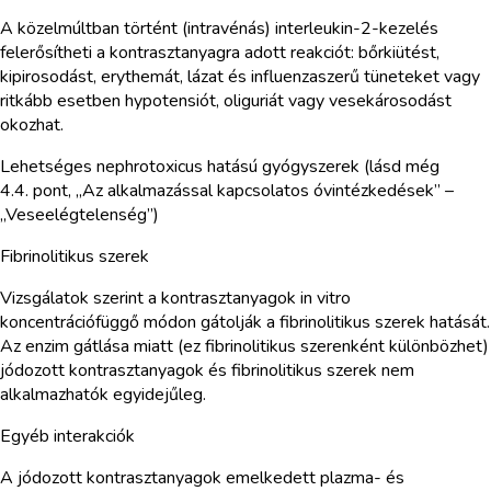
A közelmúltban történt (intravénás) interleukin-2-kezelés
felerősítheti a kontrasztanyagra adott reakciót: bőrkiütést,
kipirosodást, erythemát, lázat és influenzaszerű tüneteket vagy
ritkább esetben hypotensiót, oliguriát vagy vesekárosodást
okozhat.
Lehetséges nephrotoxicus hatású gyógyszerek (lásd még
4.4. pont, „Az alkalmazással kapcsolatos óvintézkedések” –
„Veseelégtelenség”)
Fibrinolitikus szerek
Vizsgálatok szerint a kontrasztanyagok in vitro
koncentrációfüggő módon gátolják a fibrinolitikus szerek hatását.
Az enzim gátlása miatt (ez fibrinolitikus szerenként különbözhet)
jódozott kontrasztanyagok és fibrinolitikus szerek nem
alkalmazhatók egyidejűleg.
Egyéb interakciók
A jódozott kontrasztanyagok emelkedett plazma- és