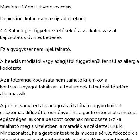
Manifesztálódott thyreotoxicosis.
Dehidráció, különösen az újszülötteknél.
4.4 Különleges figyelmeztetések és az alkalmazással
kapcsolatos óvintézkedések
Ez a gyógyszer nem injektálható.
A beadás módjától vagy adagjától függetlenül fennáll az allergia
kockázata.
Az intolerancia kockázata nem zárható ki, amikor a
kontrasztanyagot lokálisan, a testüregek láthatóvá tételére
alkalmazzák.
A per os vagy rectalis adagolás általában nagyon limitált
szisztémás diffúziót eredményez; ha a gastrointestinalis mucosa
egészséges, akkor a beadott dózisnak mindössze 5%-a
található meg a vizeletben, a maradék a széklettel ürül ki.
Mindazonáltal, ha a gastrointestinalis mucosa sérült, fokozódik a
felszívódás; ha a bél perforálódik, a teljes dózis a peritonealis