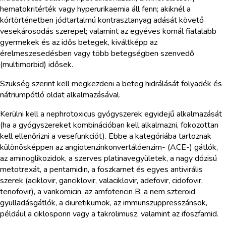
hematokritérték vagy hyperurikaemia áll fenn; akiknél a
kórtörténetben jódtartalmú kontrasztanyag adását követő
vesekárosodás szerepel; valamint az egyéves kornál fiatalabb
gyermekek és az idős betegek, kiváltképp az
érelmeszesedésben vagy több betegségben szenvedő
(multimorbid) idősek.
Szükség szerint kell megkezdeni a beteg hidrálását folyadék és
nátriumpótló oldat alkalmazásával.
Kerülni kell a nephrotoxicus gyógyszerek egyidejű alkalmazását
(ha a gyógyszereket kombinációban kell alkalmazni, fokozottan
kell ellenőrizni a vesefunkciót). Ebbe a kategóriába tartoznak
különösképpen az angiotenzinkonvertálóenzim- (ACE-) gátlók,
az aminoglikozidok, a szerves platinavegyületek, a nagy dózisú
metotrexát, a pentamidin, a foszkarnet és egyes antivirális
szerek (aciklovir, ganciklovir, valaciklovir, adefovir, cidofovir,
tenofovir), a vankomicin, az amfotericin B, a nem szteroid
gyulladásgátlók, a diuretikumok, az immunszuppresszánsok,
például a ciklosporin vagy a takrolimusz, valamint az ifoszfamid.