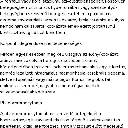
A fennálló vagy korai stádiumú szívelégtelenségben, koszorúér-
betegségben, pulmonalis hypertoniában vagy szívbillentyű-
betegségben szenvedő betegek esetében a pulmonalis
oedema, myocardialis ischemia és arrhythmia, valamint a súlyos
hemodinamikai zavarok kockázata emelkedett jódtartalmú
kontrasztanyag adását követően.
Központi idegrendszeri rendellenességek
Minden egyes esetben meg kell vizsgálni az előny/kockázat
arányt, mivel az olyan betegek esetében, akiknek
kórtörténetében tranziens ischaemiás roham, akut agyi infarctus,
nemrég lezajlott intracranialis haemorrhagia, cerebralis oedema,
illetve idiopathiás vagy másodlagos (tumor, heg okozta)
epilepszia szerepel, nagyobb a neurológiai tünetek
súlyosbodásának kockázata.
Phaeochromocytoma
A phaeochromocytomában szenvedő betegeknél a
kontrasztanyag intravascularis úton történő alkalmazása után
hipertenzív krízis jelentkezhet, amit a vizsgálat előtt megfelelő