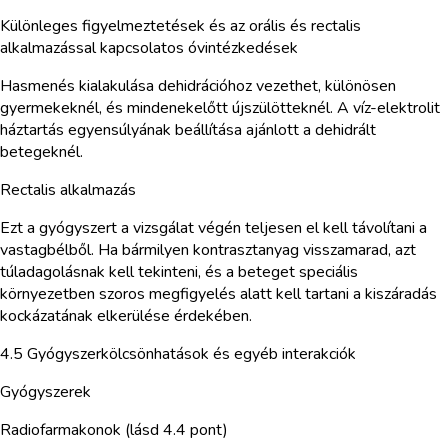
Különleges figyelmeztetések és az orális és rectalis
alkalmazással kapcsolatos óvintézkedések
Hasmenés kialakulása dehidrációhoz vezethet, különösen
gyermekeknél, és mindenekelőtt újszülötteknél. A víz-elektrolit
háztartás egyensúlyának beállítása ajánlott a dehidrált
betegeknél.
Rectalis alkalmazás
Ezt a gyógyszert a vizsgálat végén teljesen el kell távolítani a
vastagbélből. Ha bármilyen kontrasztanyag visszamarad, azt
túladagolásnak kell tekinteni, és a beteget speciális
környezetben szoros megfigyelés alatt kell tartani a kiszáradás
kockázatának elkerülése érdekében.
4.5 Gyógyszerkölcsönhatások és egyéb interakciók
Gyógyszerek
Radiofarmakonok (lásd 4.4 pont)