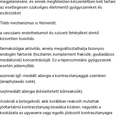
megjelenésére, és ennek megfelelően készenlétben kell tartani
az esetlegesen szükséges életmentő gyógyszereket és
eszközöket.
Több mechanizmus is felmerült:
a vascularis endotheliumot és szöveti fehérjéket érintő
közvetlen toxicitás.
farmakológiai aktivitás, amely megváltoztathatja bizonyos
endogén faktorok (hisztamin, komplement frakciók, gyulladásos
mediátorok) koncentrációját. Ez a hiperozmoláris gyógyszerek
esetén jellemzőbb.
azonnali IgE-mediált allergia a kontrasztanyaggal szemben
(anaphylaxiás sokk).
sejtmediált allergia (késleltetett bőrreakciók).
Azoknál a betegeknél, akik korábban reakciót mutattak
jódtartalmú kontrasztanyag beadása közben, nagyobb a
kockázata az ugyanarra vagy egyéb jódozott kontrasztanyagra