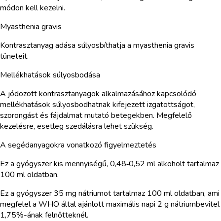
módon kell kezelni.
Myasthenia gravis
Kontrasztanyag adása súlyosbíthatja a myasthenia gravis
tüneteit.
Mellékhatások súlyosbodása
A jódozott kontrasztanyagok alkalmazásához kapcsolódó
mellékhatások súlyosbodhatnak kifejezett izgatottságot,
szorongást és fájdalmat mutató betegekben. Megfelelő
kezelésre, esetleg szedálásra lehet szükség.
A segédanyagokra vonatkozó figyelmeztetés
Ez a gyógyszer kis mennyiségű, 0,48‑0,52 ml alkoholt tartalmaz
100 ml oldatban.
Ez a gyógyszer 35 mg nátriumot tartalmaz 100 ml oldatban, ami
megfelel a WHO által ajánlott maximális napi 2 g nátriumbevitel
1,75%-ának felnőtteknél.