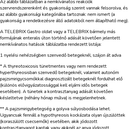
Az alábbi táblázatban a nemkívánatos reakciók
szervrendszerenként és gyakoriság szerint vannak felsorolva, és
az alábbi gyakorisági kategóriába tartoznak: nem ismert (a
gyakoriság a rendelkezésre álló adatokból nem állapítható meg).
A TELEBRIX Gastro oldat vagy a TELEBRIX bármely más
formájának enteralis úton történő adását követően jelentett
nemkívánatos hatások táblázatba rendezett listája:
1 nyelési nehézségben szenvedő betegeknél, szájon át adva
* A thyreotoxicosis tünetmentes vagy nem rendezett
hyperthyreosisban szenvedő betegeknél, valamint autonóm
pajzsmirigycsomókkal diagnosztizált betegeknél fordulhat elő
(különös elővigyázatossággal kell eljárni idős betegek
esetében). A tünetek a kontrasztanyag adását követően
késleltetve (néhány hónap múlva) is megjelenhetnek.
** A pajzsmirigybetegség a golyva súlyosbodása lehet.
Ugyancsak fennáll a hypothyreosis kockázata olyan újszülöttek
(koraszülött csecsemők) esetében, akik jódozott
kontrasztanyagot kaptak vagy akiknél az anya jódozott