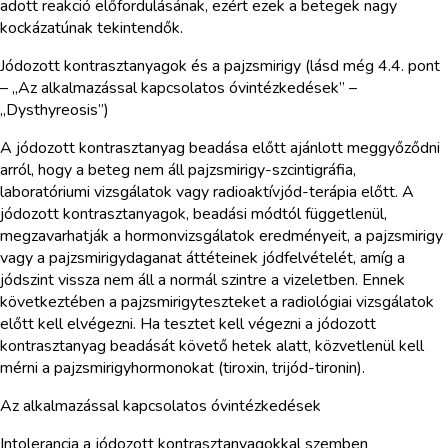
adott reakció előfordulásának, ezért ezek a betegek nagy
kockázatúnak tekintendők.
Jódozott kontrasztanyagok és a pajzsmirigy (lásd még 4.4. pont
– „Az alkalmazással kapcsolatos óvintézkedések” –
„Dysthyreosis”)
A jódozott kontrasztanyag beadása előtt ajánlott meggyőződni
arról, hogy a beteg nem áll pajzsmirigy-szcintigráfia,
laboratóriumi vizsgálatok vagy radioaktívjód-terápia előtt. A
jódozott kontrasztanyagok, beadási módtól függetlenül,
megzavarhatják a hormonvizsgálatok eredményeit, a pajzsmirigy
vagy a pajzsmirigydaganat áttéteinek jódfelvételét, amíg a
jódszint vissza nem áll a normál szintre a vizeletben. Ennek
következtében a pajzsmirigyteszteket a radiológiai vizsgálatok
előtt kell elvégezni. Ha tesztet kell végezni a jódozott
kontrasztanyag beadását követő hetek alatt, közvetlenül kell
mérni a pajzsmirigyhormonokat (tiroxin, trijód-tironin).
Az alkalmazással kapcsolatos óvintézkedések
Intolerancia a jódozott kontrasztanyagokkal szemben