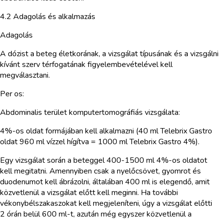
4.2 Adagolás és alkalmazás
Adagolás
A dózist a beteg életkorának, a vizsgálat típusának és a vizsgálni
kívánt szerv térfogatának figyelembevételével kell
megválasztani.
Per os:
Abdominalis terület komputertomográfiás vizsgálata:
4%-os oldat formájában kell alkalmazni (40 ml Telebrix Gastro
oldat 960 ml vízzel hígítva = 1000 ml Telebrix Gastro 4%).
Egy vizsgálat során a beteggel 400-1500 ml 4%-os oldatot
kell megitatni. Amennyiben csak a nyelőcsövet, gyomrot és
duodenumot kell ábrázolni, általában 400 ml is elegendő, amit
közvetlenül a vizsgálat előtt kell meginni. Ha további
vékonybélszakaszokat kell megjeleníteni, úgy a vizsgálat előtti
2 órán belül 600 ml-t, azután még egyszer közvetlenül a