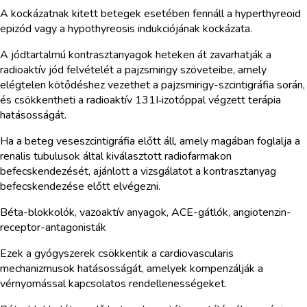
A kockázatnak kitett betegek esetében fennáll a hyperthyreoid
epizód vagy a hypothyreosis indukciójának kockázata.
A jódtartalmú kontrasztanyagok heteken át zavarhatják a
radioaktív jód felvételét a pajzsmirigy szöveteibe, amely
elégtelen kötődéshez vezethet a pajzsmirigy-szcintigráfia során,
és csökkentheti a radioaktív 131I‑izotóppal végzett terápia
hatásosságát.
Ha a beteg veseszcintigráfia előtt áll, amely magában foglalja a
renalis tubulusok által kiválasztott radiofarmakon
befecskendezését, ajánlott a vizsgálatot a kontrasztanyag
befecskendezése előtt elvégezni.
Béta-blokkolók, vazoaktív anyagok, ACE-gátlók, angiotenzin-
receptor-antagonisták
Ezek a gyógyszerek csökkentik a cardiovascularis
mechanizmusok hatásosságát, amelyek kompenzálják a
vérnyomással kapcsolatos rendellenességeket.