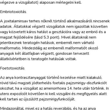
végezve a vizsgálatot) alaposan mérlegelni kell.
Embriotoxicitás
A joxitalaminsav terhes nőknél történő alkalmazásáról nincsenek
adatok. Állatokkal végzett vizsgálatok nem igazoltak közvetlen
vagy közvetett káros hatást a gesztációra vagy az embrió és a
magzat fejlődésére (lásd 5.3 pont). Mivel állatoknál nem
jelentkeznek teratogén hatások, embernél nem várható
malformatio. Mindezidáig az embernél malformatiót okozó
anyagok két állatfajban végzett, gondosan tervezett
állatkísérletben is teratogén hatásúak voltak.
Foetotoxicitás
Az anya kontrasztanyaggal történő kezelése miatt kialakuló,
rövid távú magzati jódterhelés foetalis pajzsmirigy-diszfunkciót
okozhat, ha a vizsgálat az amenorrhoea 14. hete után történik. In
utero expozíciót követően ki kell vizsgálni és megfigyelés alatt
kell tartani az újszülött pajzsmirigyfunkcióját.
Mindazonáltal, mivel ez a hatás reverzibilis, és ha az anya