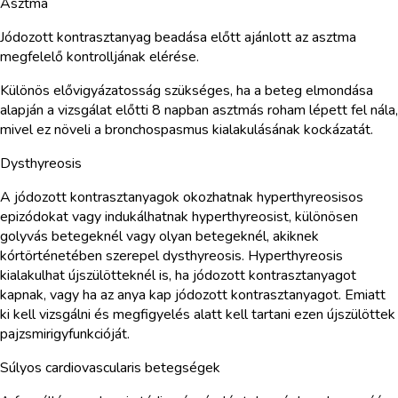
Asztma
Jódozott kontrasztanyag beadása előtt ajánlott az asztma
megfelelő kontrolljának elérése.
Különös elővigyázatosság szükséges, ha a beteg elmondása
alapján a vizsgálat előtti 8 napban asztmás roham lépett fel nála,
mivel ez növeli a bronchospasmus kialakulásának kockázatát.
Dysthyreosis
A jódozott kontrasztanyagok okozhatnak hyperthyreosisos
epizódokat vagy indukálhatnak hyperthyreosist, különösen
golyvás betegeknél vagy olyan betegeknél, akiknek
kórtörténetében szerepel dysthyreosis. Hyperthyreosis
kialakulhat újszülötteknél is, ha jódozott kontrasztanyagot
kapnak, vagy ha az anya kap jódozott kontrasztanyagot. Emiatt
ki kell vizsgálni és megfigyelés alatt kell tartani ezen újszülöttek
pajzsmirigyfunkcióját.
Súlyos cardiovascularis betegségek