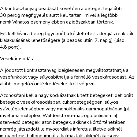
A kontrasztanyag beadását követően a beteget legalább
30 percig megfigyelés alatt kell tartani, mivel a legtöbb
nemkívánatos esemény ebben az időszakban történik.
Fel kell hívni a beteg figyelmét a késleltetett allergiás reakciók
kialakulásának lehetőségére (a beadás utáni 7. napig) (lásd
4.8 pont).
Vesekárosodás
A jódozott kontrasztanyag ideiglenesen megváltoztathatja a
vesefunkciót vagy súlyosbíthatja a fennálló vesekárosodást. Az
alábbi megelőző intézkedéseket kell végezni:
Azonosítani kell a nagy kockázatnak kitett betegeket: dehidrált
betegek; vesekárosodásban, cukorbetegségben, súlyos
szívelégtelenségben vagy monoklonális gammopathiában (pl.
myeloma multiplex, Waldenström-macroglobulinaemia)
szenvedő betegek; azon betegek, akiknek kórtörténetében
nemrég játszódott le myocardialis infarctus, illetve akiknél
intraaorticus ballonpumpát alkalmaztak; akiknél alacsony