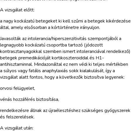
A vizsgálat előtt:
a nagy kockázatú betegeket ki kell szűrni a betegek kikérdezése
által, amely elsősorban a kórtörténetre irányuljon.
Javasolták az intolerancia/hiperszenzitivitás szempontjából a
legnagyobb kockázatú csoportba tartozó (jódozott
kontrasztanyagokkal szemben ismert intoleranciával rendelkező)
betegek premedikációját kortikoszteroiddal és H1-
antihisztaminnal. Mindazonáltal ez nem védi ki teljes mértékben
a súlyos vagy fatális anaphylaxiás sokk kialakulását, így a
vizsgálat alatt fontos, hogy a következők biztosítva legyenek:
orvosi felügyelet,
vénás hozzáférés biztosítása,
rendelkezésre állnak az újraélesztéshez szükséges gyógyszerek
és felszerelések.
A vizsgálat után: