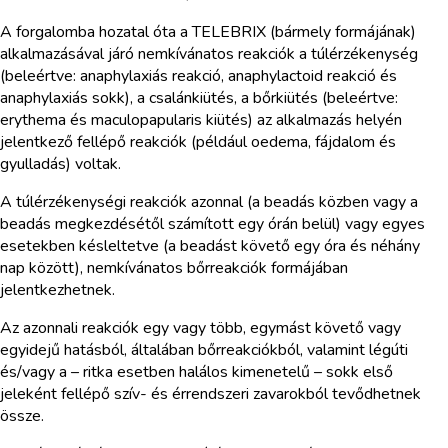
A forgalomba hozatal óta a TELEBRIX (bármely formájának)
alkalmazásával járó nemkívánatos reakciók a túlérzékenység
(beleértve: anaphylaxiás reakció, anaphylactoid reakció és
anaphylaxiás sokk), a csalánkiütés, a bőrkiütés (beleértve:
erythema és maculopapularis kiütés) az alkalmazás helyén
jelentkező fellépő reakciók (például oedema, fájdalom és
gyulladás) voltak.
A túlérzékenységi reakciók azonnal (a beadás közben vagy a
beadás megkezdésétől számított egy órán belül) vagy egyes
esetekben késleltetve (a beadást követő egy óra és néhány
nap között), nemkívánatos bőrreakciók formájában
jelentkezhetnek.
Az azonnali reakciók egy vagy több, egymást követő vagy
egyidejű hatásból, általában bőrreakciókból, valamint légúti
és/vagy a – ritka esetben halálos kimenetelű – sokk első
jeleként fellépő szív- és érrendszeri zavarokból tevődhetnek
össze.