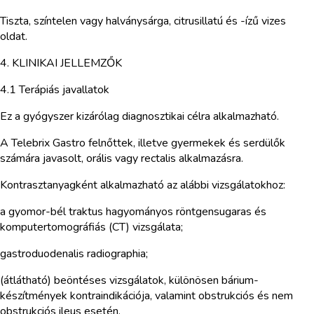
Tiszta, színtelen vagy halványsárga, citrusillatú és -ízű vizes
oldat.
4. KLINIKAI JELLEMZŐK
4.1 Terápiás javallatok
Ez a gyógyszer kizárólag diagnosztikai célra alkalmazható.
A Telebrix Gastro felnőttek, illetve gyermekek és serdülők
számára javasolt, orális vagy rectalis alkalmazásra.
Kontrasztanyagként alkalmazható az alábbi vizsgálatokhoz:
a gyomor-bél traktus hagyományos röntgensugaras és
komputertomográfiás (CT) vizsgálata;
gastroduodenalis radiographia;
(átlátható) beöntéses vizsgálatok, különösen bárium-
készítmények kontraindikációja, valamint obstrukciós és nem
obstrukciós ileus esetén.