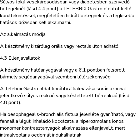
Súlyos fokú vesekárosodásban vagy diabetesben szenvedő
betegeknél (lásd 4.4 pont) a TELEBRIX Gastro oldatot kellő
körültekintéssel, megfelelően hidrált betegnek és a legkisebb
hatásos dózisban kell alkalmazni.
Az alkalmazás módja
A készítmény kizárólag orális vagy rectalis úton adható.
4.3 Ellenjavallatok
A készítmény hatóanyagával vagy a 6.1 pontban felsorolt
bármely segédanyagával szembeni túlérzékenység.
A Telebrix Gastro oldat korábbi alkalmazása során azonnal
jelentkező súlyos reakció vagy késleltetett bőrreakció (lásd
4.8 pont).
Ha oesophagealis-bronchialis fistula jelenléte gyanítható, vagy
fennáll a légúti inhaláció kockázata, a hiperozmoláris ionos
monomer kontrasztanyagok alkalmazása ellenjavallt, mert
intraalveolaris oedemát indukálhatnak.