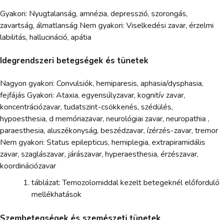
Gyakori: Nyugtalanság, amnézia, depresszió, szorongás,
zavartság, álmatlanság Nem gyakori: Viselkedési zavar, érzelmi
labilitás, hallucináció, apátia
Idegrendszeri betegségek és tünetek
Nagyon gyakori: Convulsiók, hemiparesis, aphasia/dysphasia,
fejfájás Gyakori: Ataxia, egyensúlyzavar, kognitív zavar,
koncentrációzavar, tudatszint-csökkenés, szédülés,
hypoesthesia, d memóriazavar, neurológiai zavar, neuropathia ,
paraesthesia, aluszékonyság, beszédzavar, ízérzés-zavar, tremor
Nem gyakori: Status epilepticus, hemiplegia, extrapiramidális
zavar, szaglászavar, járászavar, hyperaesthesia, érzészavar,
koordinációzavar
táblázat: Temozolomiddal kezelt betegeknél előforduló
mellékhatások
Szembetegségek és szemészeti tünetek