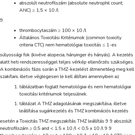
abszolút neutrofilszám (absolute neutrophil count;
ANC) ≥ 1,5 × 10 /l
9
thrombocytaszám ≥ 100 × 10 /l
Általános Toxicitási Kritériumok (common toxicity
criteria CTC) nem hematológiai toxicitás ≤ 1-es
súlyossági fok (kivéve alopecia, hányinger és hányás). A kezelés
alatt heti rendszerességgel teljes vérkép ellenőrzés szükséges.
A kombinációs fázis során a TMZ-kezelést átmenetileg meg kell
szakítani, illetve véglegesen le kell állítani amennyiben az
táblázatban foglalt hematológiai és nem hematológiai
toxicitási kritériumok teljesülnek.
táblázat A TMZ adagolásának megszakítása, illetve
leállítása sugárkezelés és TMZ kombinációs kezelés
esetén a Toxicitás TMZ megszakítás TMZ leállítás 9 9 abszolút
neutrofilszám ≥ 0,5 and < 1,5 x 10 /l < 0,5 x 10 /l 9 9