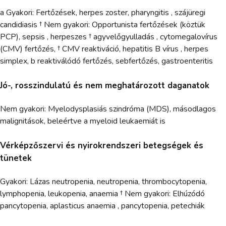
a Gyakori: Fertőzések, herpes zoster, pharyngitis , szájüregi
candidiasis † Nem gyakori: Opportunista fertőzések (köztük
PCP), sepsis , herpeszes † agyvelőgyulladás , cytomegalovírus
(CMV) fertőzés, † CMV reaktiváció, hepatitis B vírus , herpes
simplex, b reaktiválódó fertőzés, sebfertőzés, gastroenteritis
Jó-, rosszindulatú és nem meghatározott daganatok
Nem gyakori: Myelodysplasiás szindróma (MDS), másodlagos
malignitások, beleértve a myeloid leukaemiát is
Vérképzőszervi és nyirokrendszeri betegségek és
tünetek
Gyakori: Lázas neutropenia, neutropenia, thrombocytopenia,
lymphopenia, leukopenia, anaemia † Nem gyakori: Elhúzódó
pancytopenia, aplasticus anaemia , pancytopenia, petechiák