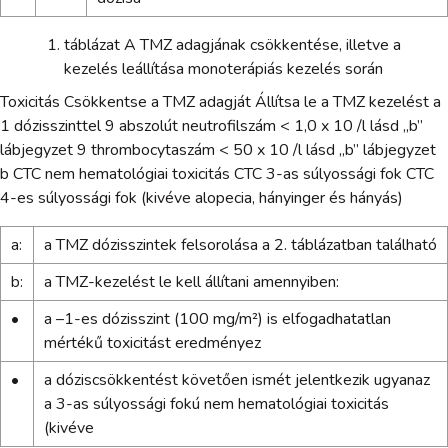
táblázat A TMZ adagjának csökkentése, illetve a
kezelés leállítása monoterápiás kezelés során
Toxicitás Csökkentse a TMZ adagját Állítsa le a TMZ kezelést a
1 dózisszinttel 9 abszolút neutrofilszám < 1,0 x 10 /l lásd „b”
lábjegyzet 9 thrombocytaszám < 50 x 10 /l lásd „b” lábjegyzet
b CTC nem hematológiai toxicitás CTC 3-as súlyossági fok CTC
4-es súlyossági fok (kivéve alopecia, hányinger és hányás)
a:
a TMZ dózisszintek felsorolása a 2. táblázatban található
b:
a TMZ-kezelést le kell állítani amennyiben:
•
a –1-es dózisszint (100 mg/m²) is elfogadhatatlan
mértékű toxicitást eredményez
•
a dóziscsökkentést követően ismét jelentkezik ugyanaz
a 3-as súlyossági fokú nem hematológiai toxicitás
(kivéve