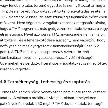
vagy fenobarbitállal történő együttadás nem változtatta meg a
TMZ clearance-ét. Valproátsavval történő együttadás esetén a
TMZ clearance-e kissé, de statisztikailag szignifikáns mértékben
csökkent. Nem végeztek vizsgálatokat annak meghatározására,
hogy a TMZ hogyan hat más gyógyszerek metabolizmusára vagy
eliminációjára. Mivel azonban a TMZ anyagcseréje nem a májon
át történik, és a fehérjekötődése alacsony, nem valószínű, hogy
befolyásolná más gyógyszerek farmakokinetikáját (lásd 5.2
pont). A TMZ más myeloszuppresszív szerrel történő
kombinálása növeli a myeloszuppresszió valószínűségét.
Gyermekek és serdülők Interakciós vizsgálatokat csak felnőttek
körében végeztek.
4.6 Termékenység, terhesség és szoptatás
Terhesség Terhes nőkre vonatkozóan nem állnak rendelkezésre
adatok. Azokban a preklinikai vizsgálatokban, amelyekben
patkányok és nyulak 150 mg/m² TMZ dózist kaptak, teratogén