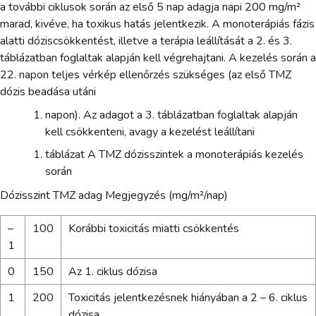
a további ciklusok során az első 5 nap adagja napi 200 mg/m²
marad, kivéve, ha toxikus hatás jelentkezik. A monoterápiás fázis
alatti dóziscsökkentést, illetve a terápia leállítását a 2. és 3.
táblázatban foglaltak alapján kell végrehajtani. A kezelés során a
22. napon teljes vérkép ellenőrzés szükséges (az első TMZ
dózis beadása utáni
napon). Az adagot a 3. táblázatban foglaltak alapján
kell csökkenteni, avagy a kezelést leállítani
táblázat A TMZ dózisszintek a monoterápiás kezelés
során
Dózisszint TMZ adag Megjegyzés (mg/m²/nap)
–
100
Korábbi toxicitás miatti csökkentés
1
0
150
Az 1. ciklus dózisa
1
200
Toxicitás jelentkezésnek hiányában a 2 – 6. ciklus
dózisa