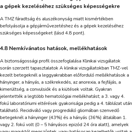
a gépek kezeléséhez szükséges képességekre
A TMZ fáradtság és aluszékonyság miatt kismértékben
befolyásolja a gépjárművezetéshez és a gépek kezeléséhez
szükséges képességeket (lásd 4.8 pont).
4.8 Nemkívánatos hatások, mellékhatások
A biztonságossági profil összefoglalása Klinikai vizsgálatok
során szerzett tapasztalatok A klinikai vizsgálatokban TMZ-vel
kezelt betegeknél a leggyakrabban előforduló mellékhatások a
hányinger, a hányás, a székrekedés, az anorexia, a fejfájás, a
kimerültség, a convulsiók és a kiütések voltak. Gyakran
jelentették a legtöbb hematológiai mellékhatást; a 3. vagy 4.
fokú laboratóriumi eltérések gyakorisága pedig a 4. táblázat után
található. Recidiváló vagy progrediáló gliomában szenvedő
betegeknél a hányinger (43%) és a hányás (36%) általában 1.
vagy 2. fokú volt (0 – 5 hányásos epizód 24 óra alatt), amelyek
vagy maguktól megszűntek, vagy hatásosan kezelhetők voltak a