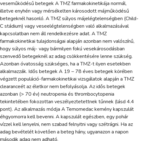
veseműködésű betegek A TMZ farmakokinetikája normál,
illetve enyhén vagy mérsékelten károsodott májműködésű
betegeknél hasonló. A TMZ súlyos májelégtelenségben (Child-
C stádium) vagy veseelégtelenségben való alkalmazásával
kapcsolatban nem áll rendelkezésre adat. A TMZ
farmakokinetikai tulajdonságai alapján azonban nem valószínű,
hogy súlyos máj- vagy bármilyen fokú vesekárosodásban
szenvedő betegeknél az adag csökkentésére lenne szükség.
Azonban óvatosság szükséges, ha a TMZ-t ilyen esetekben
alkalmazzák. Idős betegek A 19 – 78 éves betegek körében
végzett populáció-farmakokinetikai vizsgálatok alapján a TMZ
clearanceét az életkor nem befolyásolja. Az idős betegek
azonban (> 70 év) neutropenia és thrombocytopenia
tekintetében fokozottan veszélyeztetettnek tűnnek (lásd 4.4
pont). Az alkalmazás módja A Temomedac kemény kapszulát
éhgyomorra kell bevenni. A kapszulát egészben, egy pohár
vízzel kell lenyelni, nem szabad felnyitni vagy szétrágni. Ha az
adag bevételét követően a beteg hány, ugyanazon a napon
második adag nem adható.