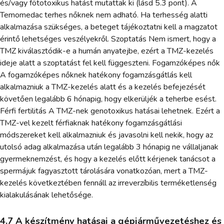
és/vagy fötotoxikus hatást mutattak ki (lásd 5.3 pont). A
Temomedac terhes nőknek nem adható. Ha terhesség alatti
alkalmazása szükséges, a beteget tájékoztatni kell a magzatot
érintő lehetséges veszélyekről. Szoptatás Nem ismert, hogy a
TMZ kiválasztódik-e a humán anyatejbe, ezért a TMZ-kezelés
ideje alatt a szoptatást fel kell függeszteni. Fogamzóképes nők
A fogamzóképes nőknek hatékony fogamzásgátlás kell
alkalmazniuk a TMZ-kezelés alatt és a kezelés befejezését
követően legalább 6 hónapig, hogy elkerüljék a teherbe esést.
Férfi fertilitás A TMZ-nek genotoxikus hatásai lehetnek. Ezért a
TMZ-vel kezelt férfiaknak hatékony fogamzásgátlási
módszereket kell alkalmazniuk és javasolni kell nekik, hogy az
utolsó adag alkalmazása után legalább 3 hónapig ne vállaljanak
gyermeknemzést, és hogy a kezelés előtt kérjenek tanácsot a
spermájuk fagyasztott tárolására vonatkozóan, mert a TMZ-
kezelés következtében fennáll az irreverzíbilis terméketlenség
kialakulásának lehetősége.
4.7 A készítmény hatásai a gépjárművezetéshez és