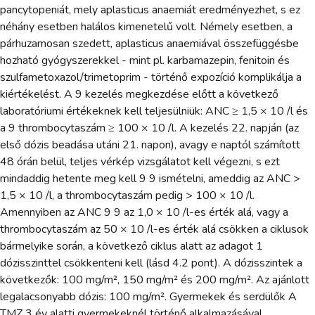
pancytopeniát, mely aplasticus anaemiát eredményezhet, s ez
néhány esetben halálos kimenetelű volt. Némely esetben, a
párhuzamosan szedett, aplasticus anaemiával összefüggésbe
hozható gyógyszerekkel - mint pl. karbamazepin, fenitoin és
szulfametoxazol/trimetoprim - történő expozíció komplikálja a
kiértékelést. A 9 kezelés megkezdése előtt a következő
laboratóriumi értékeknek kell teljesülniük: ANC ≥ 1,5 × 10 /l és
a 9 thrombocytaszám ≥ 100 × 10 /l. A kezelés 22. napján (az
első dózis beadása utáni 21. napon), avagy e naptól számított
48 órán belül, teljes vérkép vizsgálatot kell végezni, s ezt
mindaddig hetente meg kell 9 9 ismételni, ameddig az ANC >
1,5 × 10 /l, a thrombocytaszám pedig > 100 × 10 /l.
Amennyiben az ANC 9 9 az 1,0 × 10 /l-es érték alá, vagy a
thrombocytaszám az 50 × 10 /l-es érték alá csökken a ciklusok
bármelyike során, a következő ciklus alatt az adagot 1
dózisszinttel csökkenteni kell (lásd 4.2 pont). A dózisszintek a
következők: 100 mg/m², 150 mg/m² és 200 mg/m². Az ajánlott
legalacsonyabb dózis: 100 mg/m². Gyermekek és serdülők A
TMZ 3 év alatti gyermekeknél történő alkalmazásával