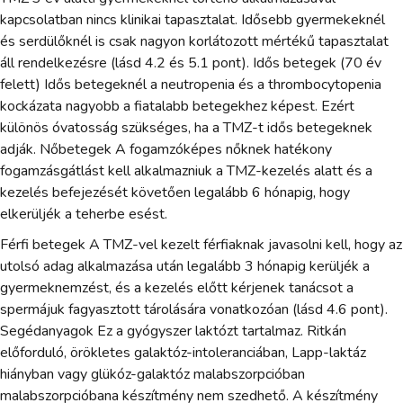
kapcsolatban nincs klinikai tapasztalat. Idősebb gyermekeknél
és serdülőknél is csak nagyon korlátozott mértékű tapasztalat
áll rendelkezésre (lásd 4.2 és 5.1 pont). Idős betegek (70 év
felett) Idős betegeknél a neutropenia és a thrombocytopenia
kockázata nagyobb a fiatalabb betegekhez képest. Ezért
különös óvatosság szükséges, ha a TMZ-t idős betegeknek
adják. Nőbetegek A fogamzóképes nőknek hatékony
fogamzásgátlást kell alkalmazniuk a TMZ-kezelés alatt és a
kezelés befejezését követően legalább 6 hónapig, hogy
elkerüljék a teherbe esést.
Férfi betegek A TMZ-vel kezelt férfiaknak javasolni kell, hogy az
utolsó adag alkalmazása után legalább 3 hónapig kerüljék a
gyermeknemzést, és a kezelés előtt kérjenek tanácsot a
spermájuk fagyasztott tárolására vonatkozóan (lásd 4.6 pont).
Segédanyagok Ez a gyógyszer laktózt tartalmaz. Ritkán
előforduló, örökletes galaktóz-intoleranciában, Lapp-laktáz
hiányban vagy glükóz-galaktóz malabszorpcióban
malabszorpcióbana készítmény nem szedhető. A készítmény