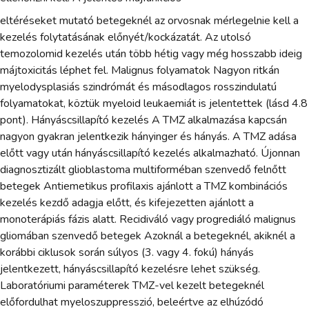
eltéréseket mutató betegeknél az orvosnak mérlegelnie kell a
kezelés folytatásának előnyét/kockázatát. Az utolsó
temozolomid kezelés után több hétig vagy még hosszabb ideig
májtoxicitás léphet fel. Malignus folyamatok Nagyon ritkán
myelodysplasiás szindrómát és másodlagos rosszindulatú
folyamatokat, köztük myeloid leukaemiát is jelentettek (lásd 4.8
pont). Hányáscsillapító kezelés A TMZ alkalmazása kapcsán
nagyon gyakran jelentkezik hányinger és hányás. A TMZ adása
előtt vagy után hányáscsillapító kezelés alkalmazható. Újonnan
diagnosztizált glioblastoma multiforméban szenvedő felnőtt
betegek Antiemetikus profilaxis ajánlott a TMZ kombinációs
kezelés kezdő adagja előtt, és kifejezetten ajánlott a
monoterápiás fázis alatt. Recidiváló vagy progrediáló malignus
gliomában szenvedő betegek Azoknál a betegeknél, akiknél a
korábbi ciklusok során súlyos (3. vagy 4. fokú) hányás
jelentkezett, hányáscsillapító kezelésre lehet szükség.
Laboratóriumi paraméterek TMZ-vel kezelt betegeknél
előfordulhat myeloszuppresszió, beleértve az elhúzódó