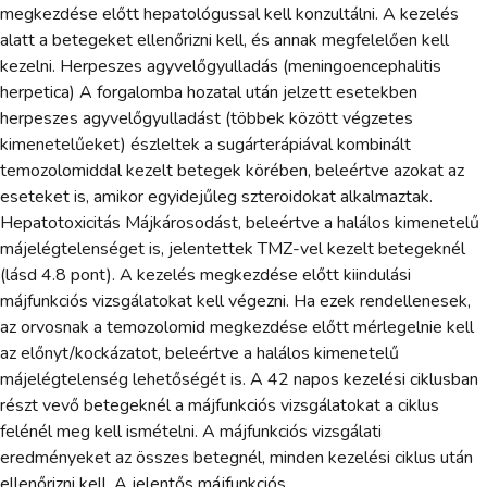
megkezdése előtt hepatológussal kell konzultálni. A kezelés
alatt a betegeket ellenőrizni kell, és annak megfelelően kell
kezelni. Herpeszes agyvelőgyulladás (meningoencephalitis
herpetica) A forgalomba hozatal után jelzett esetekben
herpeszes agyvelőgyulladást (többek között végzetes
kimenetelűeket) észleltek a sugárterápiával kombinált
temozolomiddal kezelt betegek körében, beleértve azokat az
eseteket is, amikor egyidejűleg szteroidokat alkalmaztak.
Hepatotoxicitás Májkárosodást, beleértve a halálos kimenetelű
májelégtelenséget is, jelentettek TMZ-vel kezelt betegeknél
(lásd 4.8 pont). A kezelés megkezdése előtt kiindulási
májfunkciós vizsgálatokat kell végezni. Ha ezek rendellenesek,
az orvosnak a temozolomid megkezdése előtt mérlegelnie kell
az előnyt/kockázatot, beleértve a halálos kimenetelű
májelégtelenség lehetőségét is. A 42 napos kezelési ciklusban
részt vevő betegeknél a májfunkciós vizsgálatokat a ciklus
felénél meg kell ismételni. A májfunkciós vizsgálati
eredményeket az összes betegnél, minden kezelési ciklus után
ellenőrizni kell. A jelentős májfunkciós