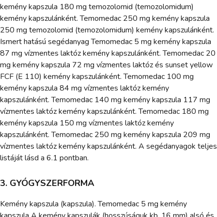
kemény kapszula 180 mg temozolomid (temozolomidum)
kemény kapszulánként. Temomedac 250 mg kemény kapszula
250 mg temozolomid (temozolomidum) kemény kapszulánként.
Ismert hatású segédanyag Temomedac 5 mg kemény kapszula
87 mg vízmentes laktóz kemény kapszulánként. Temomedac 20
mg kemény kapszula 72 mg vízmentes laktóz és sunset yellow
FCF (E 110) kemény kapszulánként. Temomedac 100 mg
kemény kapszula 84 mg vízmentes laktóz kemény
kapszulánként. Temomedac 140 mg kemény kapszula 117 mg
vízmentes laktóz kemény kapszulánként. Temomedac 180 mg
kemény kapszula 150 mg vízmentes laktóz kemény
kapszulánként. Temomedac 250 mg kemény kapszula 209 mg
vízmentes laktóz kemény kapszulánként. A segédanyagok teljes
listáját lásd a 6.1 pontban.
3. GYÓGYSZERFORMA
Kemény kapszula (kapszula). Temomedac 5 mg kemény
kapszula A kemény kapszulák (hosszúságuk kb. 16 mm) alsó és