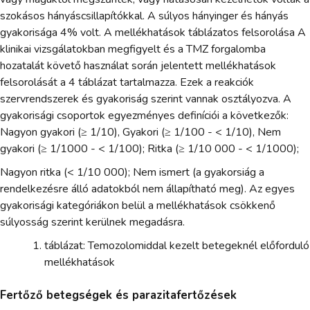
szokásos hányáscsillapítókkal. A súlyos hányinger és hányás
gyakorisága 4% volt. A mellékhatások táblázatos felsorolása A
klinikai vizsgálatokban megfigyelt és a TMZ forgalomba
hozatalát követő használat során jelentett mellékhatások
felsorolását a 4 táblázat tartalmazza. Ezek a reakciók
szervrendszerek és gyakoriság szerint vannak osztályozva. A
gyakorisági csoportok egyezményes definíciói a következők:
Nagyon gyakori (≥ 1/10), Gyakori (≥ 1/100 - < 1/10), Nem
gyakori (≥ 1/1000 - < 1/100); Ritka (≥ 1/10 000 - < 1/1000);
Nagyon ritka (< 1/10 000); Nem ismert (a gyakorsiág a
rendelkezésre álló adatokból nem állapítható meg). Az egyes
gyakorisági kategóriákon belül a mellékhatások csökkenő
súlyosság szerint kerülnek megadásra.
táblázat: Temozolomiddal kezelt betegeknél előforduló
mellékhatások
Fertőző betegségek és parazitafertőzések