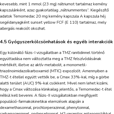
kevesebb, mint 1 mmol (23 mg) nátriumot tartalmaz kemény
kapszulánként, azaz gyakorlatilag „nátriummentes”. Kiegészítő
adatok Temomedac 20 mg kemény kapszula A kapszula héj
segédanyagként sunset yellow FCF (E 110) tartalmaz, mely
allergiás reakciót okozhat.
4.5 Gyógyszerkölcsönhatások és egyéb interakciók
Egy különálló fázis-I vizsgálatban a TMZ ranitidinnel történő
együttadása nem változtatta meg a TMZ felszívódásának
mértékét, illetve az aktív metabolit, a monometil-
triazénoimidazolkarboxamid (MTIC) expozíciót. Amennyiben a
TMZ-t étellel együtt vették be, a Cmax 33%-kal, míg a görbe
alatti terület (AUC) 9%-kal csökkent. Mivel nem lehet kizárni,
hogy a Cmax változása klinikailag jelentős, a Temomedac-t étel
nélkül kell bevenni. A fázis-II vizsgálatokban megfigyelt
populáció-farmakokinetikai elemzések alapján a
dexamethasonnal, prochlorperazinnal, phenytoinnal,
carbamazepinnel, ondansetronnal, H2-receptor antagonistákkal