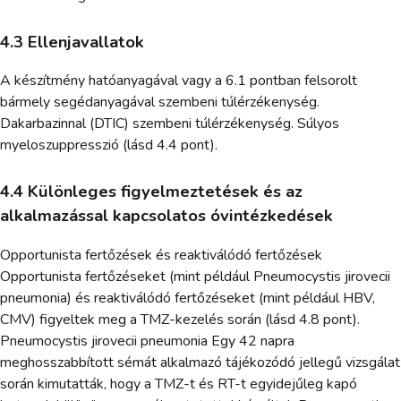
4.3 Ellenjavallatok
A készítmény hatóanyagával vagy a 6.1 pontban felsorolt
bármely segédanyagával szembeni túlérzékenység.
Dakarbazinnal (DTIC) szembeni túlérzékenység. Súlyos
myeloszuppresszió (lásd 4.4 pont).
4.4 Különleges figyelmeztetések és az
alkalmazással kapcsolatos óvintézkedések
Opportunista fertőzések és reaktiválódó fertőzések
Opportunista fertőzéseket (mint például Pneumocystis jirovecii
pneumonia) és reaktiválódó fertőzéseket (mint például HBV,
CMV) figyeltek meg a TMZ-kezelés során (lásd 4.8 pont).
Pneumocystis jirovecii pneumonia Egy 42 napra
meghosszabbított sémát alkalmazó tájékozódó jellegű vizsgálat
során kimutatták, hogy a TMZ-t és RT-t egyidejűleg kapó