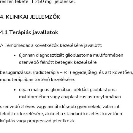
részén fekete „T 250 mg” jelöléssel.
4. KLINIKAI JELLEMZŐK
4.1 Terápiás javallatok
A Temomedac a következők kezelésére javallott:
újonnan diagnosztizált glioblastoma multiformében
szenvedő felnőtt betegek kezelésére
besugarazással (radioterápia – RT) egyidejűleg, és azt követően,
monoterápiában történő kezelésére.
olyan malignus gliomában, például glioblastoma
multiformében vagy anaplasticus astrocytomában
szenvedő 3 éves vagy annál idősebb gyermekek, valamint
felnőttek kezelésére, akiknél a standard kezelést követően
kiújulás vagy progresszió jelentkezik.