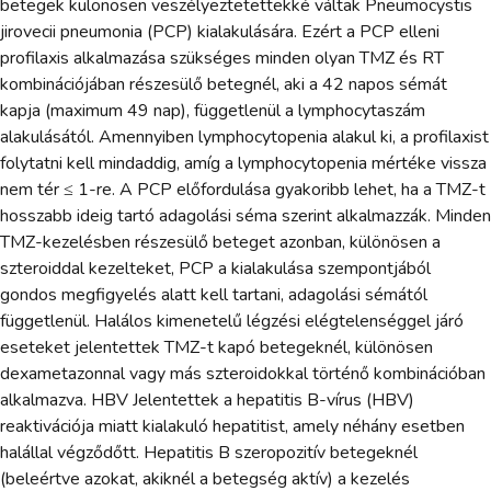
betegek különösen veszélyeztetettekké váltak Pneumocystis
jirovecii pneumonia (PCP) kialakulására. Ezért a PCP elleni
profilaxis alkalmazása szükséges minden olyan TMZ és RT
kombinációjában részesülő betegnél, aki a 42 napos sémát
kapja (maximum 49 nap), függetlenül a lymphocytaszám
alakulásától. Amennyiben lymphocytopenia alakul ki, a profilaxist
folytatni kell mindaddig, amíg a lymphocytopenia mértéke vissza
nem tér ≤ 1-re. A PCP előfordulása gyakoribb lehet, ha a TMZ-t
hosszabb ideig tartó adagolási séma szerint alkalmazzák. Minden
TMZ-kezelésben részesülő beteget azonban, különösen a
szteroiddal kezelteket, PCP a kialakulása szempontjából
gondos megfigyelés alatt kell tartani, adagolási sémától
függetlenül. Halálos kimenetelű légzési elégtelenséggel járó
eseteket jelentettek TMZ-t kapó betegeknél, különösen
dexametazonnal vagy más szteroidokkal történő kombinációban
alkalmazva. HBV Jelentettek a hepatitis B-vírus (HBV)
reaktivációja miatt kialakuló hepatitist, amely néhány esetben
halállal végződőtt. Hepatitis B szeropozitív betegeknél
(beleértve azokat, akiknél a betegség aktív) a kezelés