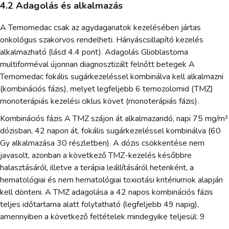
4.2 Adagolás és alkalmazás
A Temomedac csak az agydaganatok kezelésében jártas
onkológus szakorvos rendelheti. Hányáscsillapító kezelés
alkalmazható (lásd 4.4 pont). Adagolás Glioblastoma
multiforméval újonnan diagnosztizált felnőtt betegek A
Temomedac fokális sugárkezeléssel kombinálva kell alkalmazni
(kombinációs fázis), melyet legfeljebb 6 temozolomid (TMZ)
monoterápiás kezelési ciklus követ (monoterápiás fázis).
Kombinációs fázis A TMZ szájon át alkalmazandó, napi 75 mg/m²
dózisban, 42 napon át, fokális sugárkezeléssel kombinálva (60
Gy alkalmazása 30 részletben). A dózis csökkentése nem
javasolt, azonban a következő TMZ-kezelés későbbre
halasztásáról, illetve a terápia leállításáról hetenként, a
hematológiai és nem hematológiai toxicitási kritériumok alapján
kell dönteni. A TMZ adagolása a 42 napos kombinációs fázis
teljes időtartama alatt folytatható (legfeljebb 49 napig),
amennyiben a következő feltételek mindegyike teljesül: 9