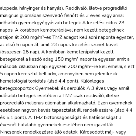
alopecia, hányinger és hányás). Recidiváló, illetve progrediáló
malignus gliomában szenvedő felnőtt és 3 éves vagy annál
idősebb gyermekgyógyászati betegek A kezelési ciklus 28
napos. A korábban kemoterápiával nem kezelt betegeknek
szájon át 200 mg/m²-es TMZ adagot kell adni naponta egyszer,
az első 5 napon át, amit 23 napos kezelési szünet követ
(összesen 28 nap). A korábban kemoterápiával kezelt
betegeknél a kezdő adag 150 mg/m² naponta egyszer, amit a
második ciklusban napi egyszeri 200 mg/m²-re kell emelni, s ezt
5 napon keresztül kell adni, amennyiben nem jelentkezik
hematológiai toxicitás (lásd 4.4 pont). Különleges
betegcsoportok Gyermekek és serdülők A 3 éves vagy annál
idősebb betegek esetében a TMZ csak recidiváló, illetve
progrediáló malignus gliomában alkalmazható. Ezen gyermekek
esetében nagyon kevés tapasztalat áll rendelkezésre (lásd 4.4
és 5.1 pont). A TMZ biztonságosságát és hatásosságát 3
évesnél fiatalabb gyermekek esetében nem igazolták.
Nincsenek rendelkezésre álló adatok. Károsodott máj- vagy