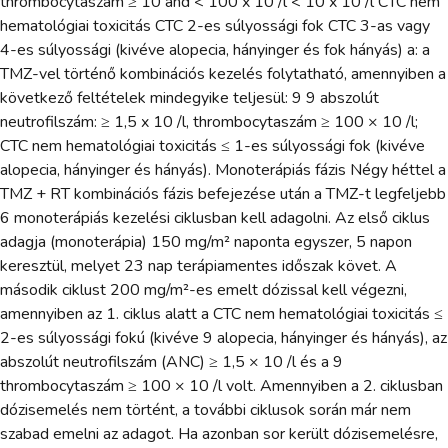
thrombocytaszám ≥ 10 and < 100 x 10 /l < 10 x 10 /l CTC nem
hematológiai toxicitás CTC 2-es súlyossági fok CTC 3-as vagy
4-es súlyossági (kivéve alopecia, hányinger és fok hányás) a: a
TMZ-vel történő kombinációs kezelés folytatható, amennyiben a
következő feltételek mindegyike teljesül: 9 9 abszolút
neutrofilszám: ≥ 1,5 x 10 /l, thrombocytaszám ≥ 100 × 10 /l;
CTC nem hematológiai toxicitás ≤ 1-es súlyossági fok (kivéve
alopecia, hányinger és hányás). Monoterápiás fázis Négy héttel a
TMZ + RT kombinációs fázis befejezése után a TMZ-t legfeljebb
6 monoterápiás kezelési ciklusban kell adagolni. Az első ciklus
adagja (monoterápia) 150 mg/m² naponta egyszer, 5 napon
keresztül, melyet 23 nap terápiamentes időszak követ. A
második ciklust 200 mg/m²-es emelt dózissal kell végezni,
amennyiben az 1. ciklus alatt a CTC nem hematológiai toxicitás ≤
2-es súlyossági fokú (kivéve 9 alopecia, hányinger és hányás), az
abszolút neutrofilszám (ANC) ≥ 1,5 × 10 /l és a 9
thrombocytaszám ≥ 100 × 10 /l volt. Amennyiben a 2. ciklusban
dózisemelés nem történt, a további ciklusok során már nem
szabad emelni az adagot. Ha azonban sor került dózisemelésre,