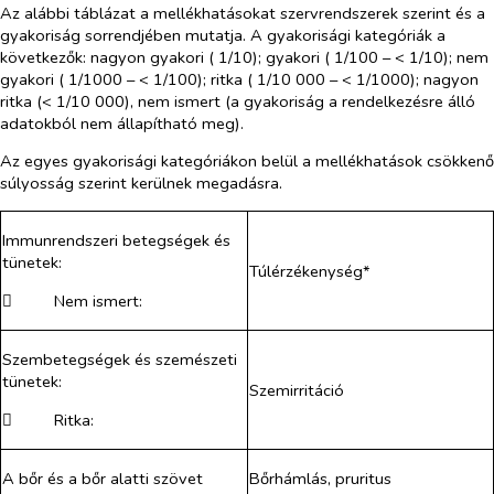
Az alábbi táblázat a mellékhatásokat szervrendszerek szerint és a
gyakoriság sorrendjében mutatja. A gyakorisági kategóriák a
következők:
nagyon gyakori
( 1/10);
gyakori
( 1/100 – < 1/10);
nem
gyakori
( 1/1000 – < 1/100);
ritka
( 1/10 000 – < 1/1000);
nagyon
ritka
(< 1/10 000),
nem ismert
(a gyakoriság a rendelkezésre álló
adatokból nem állapítható meg).
Az egyes gyakorisági kategóriákon belül a mellékhatások csökkenő
súlyosság szerint kerülnek megadásra.
Immunrendszeri betegségek és
tünetek:
Túlérzékenység*
​
Nem ismert:
Szembetegségek és szemészeti
tünetek:
Szemirritáció
​
Ritka:
A bőr és a bőr alatti szövet
Bőrhámlás, pruritus