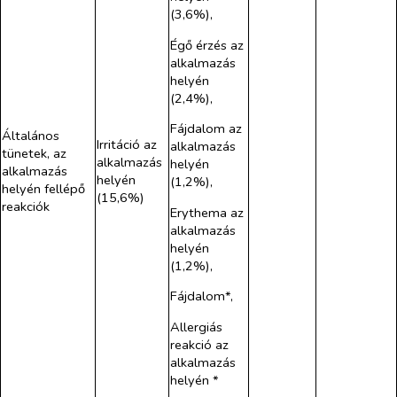
(3,6%),
Égő érzés az
alkalmazás
helyén
(2,4%),
Fájdalom az
Általános
Irritáció az
alkalmazás
tünetek, az
alkalmazás
helyén
alkalmazás
helyén
(1,2%),
helyén fellépő
(15,6%)
reakciók
Erythema az
alkalmazás
helyén
(1,2%),
Fájdalom*,
Allergiás
reakció az
alkalmazás
helyén *