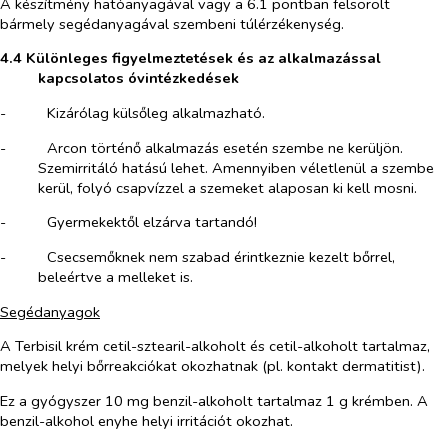
A készítmény hatóanyagával vagy a 6.1 pontban felsorolt
bármely segédanyagával szembeni túlérzékenység.
4.4 Különleges figyelmeztetések és az alkalmazással
kapcsolatos óvintézkedések
-​
Kizárólag külsőleg alkalmazható.
-​
Arcon történő alkalmazás esetén szembe ne kerüljön.
Szemirritáló hatású lehet. Amennyiben véletlenül a szembe
kerül, folyó csapvízzel a szemeket alaposan ki kell mosni.
-​
Gyermekektől elzárva tartandó!
-​
Csecsemőknek nem szabad érintkeznie kezelt bőrrel,
beleértve a melleket is.
Segédanyagok
A Terbisil krém cetil-sztearil-alkoholt és cetil-alkoholt tartalmaz,
melyek helyi bőrreakciókat okozhatnak (pl. kontakt dermatitist).
Ez a gyógyszer 10 mg benzil-alkoholt tartalmaz 1 g krémben. A
benzil-alkohol enyhe helyi irritációt okozhat.