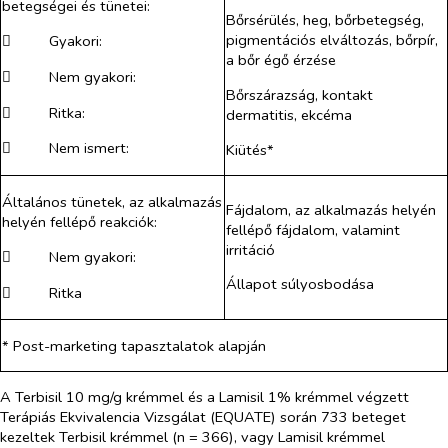
betegségei és tünetei:
Bőrsérülés, heg, bőrbetegség,
pigmentációs elváltozás, bőrpír,
​
Gyakori:
a bőr égő érzése
​
Nem gyakori:
Bőrszárazság, kontakt
​
Ritka:
dermatitis, ekcéma
​
Nem ismert:
Kiütés*
Általános tünetek, az alkalmazás
Fájdalom, az alkalmazás helyén
helyén fellépő reakciók:
fellépő fájdalom, valamint
irritáció
​
Nem gyakori:
Állapot súlyosbodása
​
Ritka
*
Post-marketing tapasztalatok alapján
A Terbisil 10 mg/g krémmel és a Lamisil 1% krémmel végzett
Terápiás Ekvivalencia Vizsgálat (EQUATE) során 733 beteget
kezeltek Terbisil krémmel (n = 366), vagy Lamisil krémmel