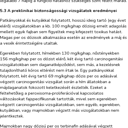
legalább 7 napig a fungicid hatáshoz szükséges szint felett marad.
5.3 A preklinikai biztonságossági vizsgálatok eredményei
Patkányokkal és kutyákkal folytatott, hosszú ideig tartó (egy évet
elérő) vizsgálatokban a kb. 100 mg/kg/nap dózisig emelt adagolás
mellett egyik fajban sem figyeltek meg kifejezett toxikus hatást.
Magas
per os
dózisok alkalmazása esetén az eredmények a máj és
a vesék érintettségére utaltak.
Egerekben folytatott, hímekben 130 mg/kg/nap, nőstényekben
156 mg/kg/nap
per os
dózist elérő, két évig tartó carcinogenitási
vizsgálatokban sem daganatképződést, sem más, a kezelésnek
tulajdonítható kóros eltérést nem írtak le. Egy patkányokkal
folytatott, két évig tartó 69 mg/kg/nap dózis
per os
adásával
végzett carcinogenitási vizsgálat során a hím állatokban a
májdaganatok fokozott keletkezését észlelték. Ezeket a
feltehetőleg a peroxisoma‑proliferációval kapcsolatos
változásokat fajspecifikusnak tartották, mivel sem egerekben
végzett carcinogenitási vizsgálatokban, sem egyéb, egerekben,
kutyákban, vagy majmokban végzett más vizsgálatokban nem
jelentkeztek.
Majmokban nagy dózisú
per os
terbinafin adásával végzett