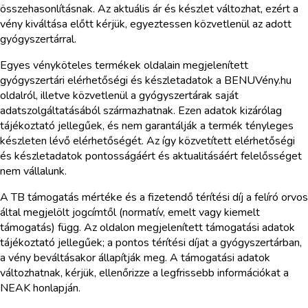
összehasonlításnak. Az aktuális ár és készlet változhat, ezért a
vény kiváltása előtt kérjük, egyeztessen közvetlenül az adott
gyógyszertárral.
Egyes vényköteles termékek oldalain megjelenített
gyógyszertári elérhetőségi és készletadatok a BENUVény.hu
oldalról, illetve közvetlenül a gyógyszertárak saját
adatszolgáltatásából származhatnak. Ezen adatok kizárólag
tájékoztató jellegűek, és nem garantálják a termék tényleges
készleten lévő elérhetőségét. Az így közvetített elérhetőségi
és készletadatok pontosságáért és aktualitásáért felelősséget
nem vállalunk.
A TB támogatás mértéke és a fizetendő térítési díj a felíró orvos
által megjelölt jogcímtől (normatív, emelt vagy kiemelt
támogatás) függ. Az oldalon megjelenített támogatási adatok
tájékoztató jellegűek; a pontos térítési díjat a gyógyszertárban,
a vény beváltásakor állapítják meg. A támogatási adatok
változhatnak, kérjük, ellenőrizze a legfrissebb információkat a
NEAK honlapján.