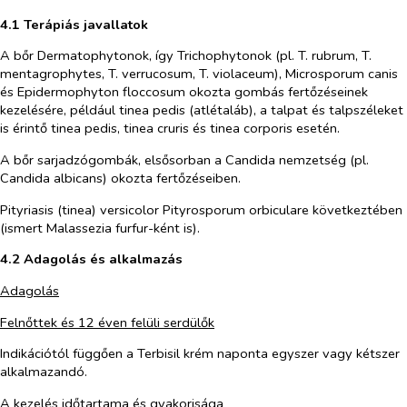
4.1 Terápiás javallatok
A bőr Dermatophytonok, így
Trichophytonok
(pl.
T. rubrum, T.
mentagrophytes, T. verrucosum, T. violaceum
),
Microsporum
canis
és
Epidermophyton floccosum
okozta gombás fertőzéseinek
kezelésére, például tinea pedis (atlétaláb), a talpat és talpszéleket
is érintő tinea pedis, tinea cruris és tinea corporis esetén.
A bőr sarjadzógombák, elsősorban a
Candida
nemzetség (pl.
Candida albicans
) okozta fertőzéseiben.
Pityriasis (tinea) versicolor
Pityrosporum orbiculare
következtében
(ismert
Malassezia furfur-
ként is).
4.2 Adagolás és alkalmazás
Adagolás
Felnőttek és 12 éven felüli serdülők
Indikációtól függően a Terbisil krém naponta egyszer vagy kétszer
alkalmazandó.
A kezelés időtartama és gyakorisága