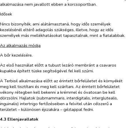
alkalmazása nem javallott ebben a korcsoportban.
Idősek
Nincs bizonyíték, ami alátámasztaná, hogy idős személyek
kezelésénél eltérő adagolás szükséges, illetve, hogy az idős
személyek más mellékhatásokat tapasztalnak, mint a fiatalabbak.
Az alkalmazás módja
A bőr kezelésére.
Az első használat előtt a tubust lezáró membránt a csavaros
kupakba épített tüske segítségével fel kell szúrni.
A Terbisil alkalmazása előtt az érintett bőrfelületet és környékét
meg kell tisztítani és meg kell szárítani. Az érintett bőrfelületet
vékony rétegben kell bekenni a krémmel és óvatosan be kell
dörzsölni. Hajlatok (submammaris, interdigitalis, interglutealis,
inguinalis) intertrigo fertőzéseiben a felvitel után célszerű a
területet – különösen éjszakára – gézlappal fedni.
4.3 Ellenjavallatok