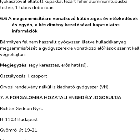
lyukasztóval ellátott kupakkal lezárt fehér alumíniumtubusba
töltve, 1 tubus dobozban.
6.6 A megsemmisítésre vonatkozó különleges óvintézkedések
és egyéb, a készítmény kezelésével kapcsolatos
információk
Bármilyen fel nem használt gyógyszer, illetve hulladékanyag
megsemmisítését a gyógyszerekre vonatkozó előírások szerint kell
végrehajtani.
Megjegyzés
: (egy keresztes, erős hatású).
Osztályozás: I. csoport
Orvosi rendelvény nélkül is kiadható gyógyszer (VN).
7. A FORGALOMBA HOZATALI ENGEDÉLY JOGOSULTJA
Richter Gedeon Nyrt.
H-1103 Budapest
Gyömrői út 19-21.