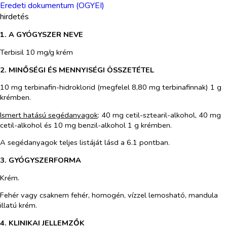
Eredeti dokumentum (OGYEI)
hirdetés
1. A GYÓGYSZER NEVE
Terbisil 10 mg/g krém
2. MINŐSÉGI ÉS MENNYISÉGI ÖSSZETÉTEL
10 mg terbinafin-hidroklorid (megfelel 8,80 mg terbinafinnak) 1 g
krémben.
Ismert hatású segédanyagok
: 40 mg cetil-sztearil-alkohol, 40 mg
cetil-alkohol és 10 mg benzil-alkohol 1 g krémben.
A segédanyagok teljes listáját lásd a 6.1 pontban.
3. GYÓGYSZERFORMA
Krém.
Fehér vagy csaknem fehér, homogén, vízzel lemosható, mandula
illatú krém.
4. KLINIKAI JELLEMZŐK