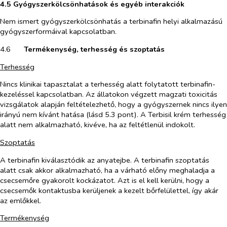
4.5 Gyógyszerkölcsönhatások és egyéb interakciók
Nem ismert gyógyszerkölcsönhatás a terbinafin helyi alkalmazású
gyógyszerformáival kapcsolatban.
4.6​
Termékenység, terhesség és szoptatás
Terhesség
Nincs klinikai tapasztalat a terhesség alatt folytatott terbinafin-
kezeléssel kapcsolatban. Az állatokon végzett magzati toxicitás
vizsgálatok alapján feltételezhető, hogy a gyógyszernek nincs ilyen
irányú nem kívánt hatása (lásd 5.3 pont). A Terbisil krém terhesség
alatt nem alkalmazható, kivéve, ha az feltétlenül indokolt.
Szoptatás
A terbinafin kiválasztódik az anyatejbe. A terbinafin szoptatás
alatt csak akkor alkalmazható, ha a várható előny meghaladja a
csecsemőre gyakorolt kockázatot. Azt is el kell kerülni, hogy a
csecsemők kontaktusba kerüljenek a kezelt bőrfelülettel, így akár
az emlőkkel.
Termékenység