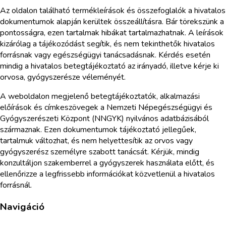
Az oldalon található termékleírások és összefoglalók a hivatalos
dokumentumok alapján kerültek összeállításra. Bár törekszünk a
pontosságra, ezen tartalmak hibákat tartalmazhatnak. A leírások
kizárólag a tájékozódást segítik, és nem tekinthetők hivatalos
forrásnak vagy egészségügyi tanácsadásnak. Kérdés esetén
mindig a hivatalos betegtájékoztató az irányadó, illetve kérje ki
orvosa, gyógyszerésze véleményét.
A weboldalon megjelenő betegtájékoztatók, alkalmazási
előírások és címkeszövegek a Nemzeti Népegészségügyi és
Gyógyszerészeti Központ (NNGYK) nyilvános adatbázisából
származnak. Ezen dokumentumok tájékoztató jellegűek,
tartalmuk változhat, és nem helyettesítik az orvos vagy
gyógyszerész személyre szabott tanácsát. Kérjük, mindig
konzultáljon szakemberrel a gyógyszerek használata előtt, és
ellenőrizze a legfrissebb információkat közvetlenül a hivatalos
forrásnál.
Navigáció