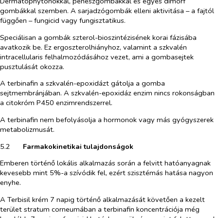
Dermatophytonokkal, penészgombákkal és egyes dimorf
gombákkal szemben. A sarjadzógombák elleni aktivitása – a fajtól
függően – fungicid vagy fungisztatikus.
Speciálisan a gombák szterol-bioszintézisének korai fázisába
avatkozik be. Ez ergoszterolhiányhoz, valamint a szkvalén
intracellularis felhalmozódásához vezet, ami a gombasejtek
pusztulását okozza.
A terbinafin a szkvalén-epoxidázt gátolja a gomba
sejtmembránjában. A szkvalén-epoxidáz enzim nincs rokonságban
a citokróm P450 enzimrendszerrel.
A terbinafin nem befolyásolja a hormonok vagy más gyógyszerek
metabolizmusát.
5.2​
Farmakokinetikai tulajdonságok
Emberen történő lokális alkalmazás során a felvitt hatóanyagnak
kevesebb mint 5%-a szívódik fel, ezért szisztémás hatása nagyon
enyhe.
A Terbisil krém 7 napig történő alkalmazását követően a kezelt
terület stratum corneumában a terbinafin koncentrációja még