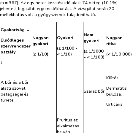
(n = 367). Az egy hetes kezelési idő alatt 74 beteg (10,1%)
jelentett legalább egy mellékhatást. A vizsgálat során 20
mellékhatás volt a gyógyszernek tulajdonítható.
Gyakoriság →
Nem
Nagyon
Gyakori
Nagyon
Elsődleges
gyakori
gyakori
ritka
szervrendszer
(≥ 1/100 -
(≥ 1/1000
osztály
(≥ 1/10)
< 1/10)
(< 1/10 000)
- < 1/100)
↓
Kiütés,
A bőr és a bőr
Dermatitis
alatti szövet
Száraz bőr
bullosa,
betegségei és
tünetei
Urticaria
Pruritus az
alkalmazás
helyén