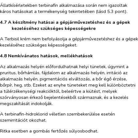
Állatkísérletekben terbinafin alkalmazása során nem igazoltak
káros hatásokat a termékenység tekintetében (lásd 5.3 pont).
4.7 A készítmény hatásai a gépjárművezetéshez és a gépek
kezeléséhez szükséges képességekre
A Terbisil krém nem befolyásolja a gépjárművezetéshez és a gépek
kezeléséhez szükséges képességeket.
4.8 Nemkívánatos hatások, mellékhatások
Az alkalmazás helyén előfordulhatnak helyi tünetek, úgymint a
pruritus, bőrhámlás, fájdalom az alkalmazás helyén, irritáció az
alkalmazás helyén, pigmentációs elváltozás, a bőr égő érzése,
bőrpír, heg, stb. Ezeket az enyhe tüneteket meg kell különböztetni
a túlérzékenységi reakcióktól, beleértve a kiütést, melyek
szórványosan érkező bejelentésekből származnak, és a kezelés
megszakítását indokolják.
A terbinafin-hidroklorid véletlen szembekerülése esetén
szemirritációt okozhat.
Ritka esetben a gombás fertőzés súlyosbodhat.