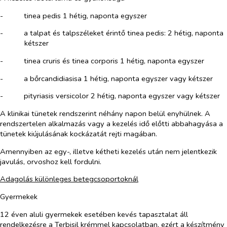
-​
tinea pedis 1 hétig, naponta egyszer
-​
a talpat és talpszéleket érintő tinea pedis: 2 hétig, naponta
kétszer
-​
tinea cruris és tinea corporis 1 hétig, naponta egyszer
-​
a bőrcandidiasisa 1 hétig, naponta egyszer vagy kétszer
-​
pityriasis versicolor 2 hétig, naponta egyszer vagy kétszer
A klinikai tünetek rendszerint néhány napon belül enyhülnek. A
rendszertelen alkalmazás vagy a kezelés idő előtti abbahagyása a
tünetek kiújulásának kockázatát rejti magában.
Amennyiben az egy-, illetve kétheti kezelés után nem jelentkezik
javulás, orvoshoz kell fordulni.
Adagolás különleges betegcsoportoknál
Gyermekek
12 éven aluli gyermekek esetében kevés tapasztalat áll
rendelkezésre a Terbisil krémmel kapcsolatban, ezért a készítmény