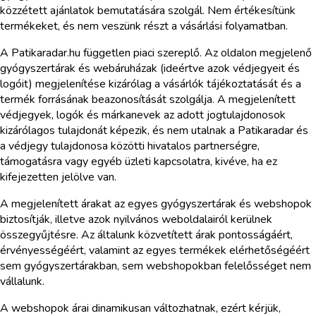
közzétett ajánlatok bemutatására szolgál. Nem értékesítünk
termékeket, és nem veszünk részt a vásárlási folyamatban.
A Patikaradar.hu független piaci szereplő. Az oldalon megjelenő
gyógyszertárak és webáruházak (ideértve azok védjegyeit és
logóit) megjelenítése kizárólag a vásárlók tájékoztatását és a
termék forrásának beazonosítását szolgálja. A megjelenített
védjegyek, logók és márkanevek az adott jogtulajdonosok
kizárólagos tulajdonát képezik, és nem utalnak a Patikaradar és
a védjegy tulajdonosa közötti hivatalos partnerségre,
támogatásra vagy egyéb üzleti kapcsolatra, kivéve, ha ez
kifejezetten jelölve van.
A megjelenített árakat az egyes gyógyszertárak és webshopok
biztosítják, illetve azok nyilvános weboldalairól kerülnek
összegyűjtésre. Az általunk közvetített árak pontosságáért,
érvényességéért, valamint az egyes termékek elérhetőségéért
sem gyógyszertárakban, sem webshopokban felelősséget nem
vállalunk.
A webshopok árai dinamikusan változhatnak, ezért kérjük,