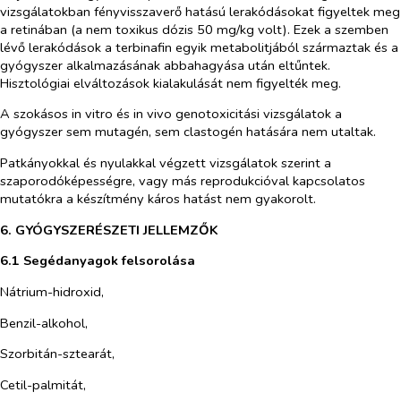
vizsgálatokban fényvisszaverő hatású lerakódásokat figyeltek meg
a retinában (a nem toxikus dózis 50 mg/kg volt). Ezek a szemben
lévő lerakódások a terbinafin egyik metabolitjából származtak és a
gyógyszer alkalmazásának abbahagyása után eltűntek.
Hisztológiai elváltozások kialakulását nem figyelték meg.
A szokásos
in vitro
és
in vivo
genotoxicitási vizsgálatok a
gyógyszer sem mutagén, sem clastogén hatására nem utaltak.
Patkányokkal és nyulakkal végzett vizsgálatok szerint a
szaporodóképességre, vagy más reprodukcióval kapcsolatos
mutatókra a készítmény káros hatást nem gyakorolt.
6. GYÓGYSZERÉSZETI JELLEMZŐK
6.1 Segédanyagok felsorolása
Nátrium-hidroxid,
Benzil-alkohol,
Szorbitán-sztearát,
Cetil-palmitát,