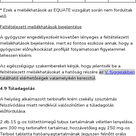
* Ezek a mellékhatások az EQUATE vizsgálat során nem fordultak
elő.
Feltételezett mellékhatások bejelentése
A gyógyszer engedélyezését követően lényeges a feltételezett
mellékhatások bejelentése, mert ez fontos eszköze annak, hogy a
gyógyszer előny/kockázat profilját folyamatosan figyelemmel
lehessen kísérni.
Az egészségügyi szakembereket kérjük, hogy jelentsék be a
feltételezett mellékhatásokat a hatóság részére
az
V. függelékben
található elérhetőségek valamelyikén keresztül
.
4.9 Túladagolás
A helyileg alkalmazott terbinafin krém csekély szisztémás
felszívódása miatt rendkívül valószínűtlen a túladagolás
előfordulása.
2 db 15 g-os töltettömegű tubus tartalmának véletlen lenyelése,
ami 300 mg terbinafint tartalmaz, hozzávetőleg egy 250 mg-os
Terbisil tabletta hatóanyagtartalmának (egyszeri felnőtt orális