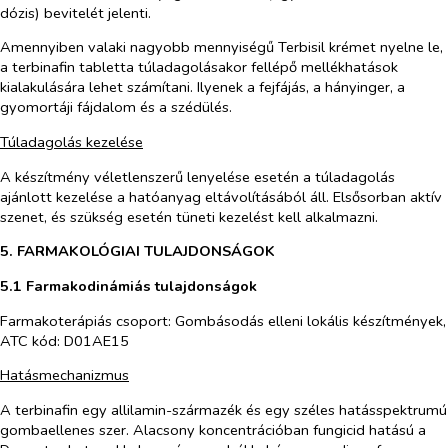
dózis) bevitelét jelenti.
Amennyiben valaki nagyobb mennyiségű Terbisil krémet nyelne le,
a terbinafin tabletta túladagolásakor fellépő mellékhatások
kialakulására lehet számítani. Ilyenek a fejfájás, a hányinger, a
gyomortáji fájdalom és a szédülés.
Túladagolás kezelése
A készítmény véletlenszerű lenyelése esetén a túladagolás
ajánlott kezelése a hatóanyag eltávolításából áll. Elsősorban aktív
szenet, és szükség esetén tüneti kezelést kell alkalmazni.
5. FARMAKOLÓGIAI TULAJDONSÁGOK
5.1 Farmakodinámiás tulajdonságok
Farmakoterápiás csoport: Gombásodás elleni lokális készítmények,
ATC kód: D01AE15
Hatásmechanizmus
A terbinafin egy allilamin-származék és egy széles hatásspektrumú
gombaellenes szer. Alacsony koncentrációban fungicid hatású a