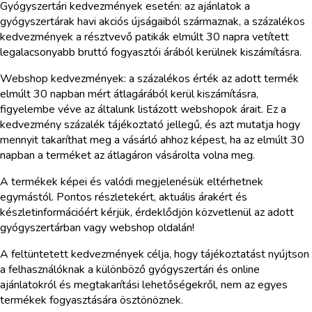
Gyógyszertári kedvezmények esetén: az ajánlatok a
gyógyszertárak havi akciós újságaiból származnak, a százalékos
kedvezmények a résztvevő patikák elmúlt 30 napra vetített
legalacsonyabb bruttó fogyasztói árából kerülnek kiszámításra.
Webshop kedvezmények: a százalékos érték az adott termék
elmúlt 30 napban mért átlagárából kerül kiszámításra,
figyelembe véve az általunk listázott webshopok árait. Ez a
kedvezmény százalék tájékoztató jellegű, és azt mutatja hogy
mennyit takaríthat meg a vásárló ahhoz képest, ha az elmúlt 30
napban a terméket az átlagáron vásárolta volna meg.
A termékek képei és valódi megjelenésük eltérhetnek
egymástól. Pontos részletekért, aktuális árakért és
készletinformációért kérjük, érdeklődjön közvetlenül az adott
gyógyszertárban vagy webshop oldalán!
A feltüntetett kedvezmények célja, hogy tájékoztatást nyújtson
a felhasználóknak a különböző gyógyszertári és online
ajánlatokról és megtakarítási lehetőségekről, nem az egyes
termékek fogyasztására ösztönöznek.