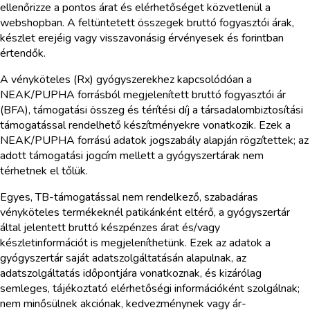
ellenőrizze a pontos árat és elérhetőséget közvetlenül a
webshopban. A feltüntetett összegek bruttó fogyasztói árak,
készlet erejéig vagy visszavonásig érvényesek és forintban
értendők.
A vényköteles (Rx) gyógyszerekhez kapcsolódóan a
NEAK/PUPHA forrásból megjelenített bruttó fogyasztói ár
(BFA), támogatási összeg és térítési díj a társadalombiztosítási
támogatással rendelhető készítményekre vonatkozik. Ezek a
NEAK/PUPHA forrású adatok jogszabály alapján rögzítettek; az
adott támogatási jogcím mellett a gyógyszertárak nem
térhetnek el tőlük.
Egyes, TB-támogatással nem rendelkező, szabadáras
vényköteles termékeknél patikánként eltérő, a gyógyszertár
által jelentett bruttó készpénzes árat és/vagy
készletinformációt is megjeleníthetünk. Ezek az adatok a
gyógyszertár saját adatszolgáltatásán alapulnak, az
adatszolgáltatás időpontjára vonatkoznak, és kizárólag
semleges, tájékoztató elérhetőségi információként szolgálnak;
nem minősülnek akciónak, kedvezménynek vagy ár-