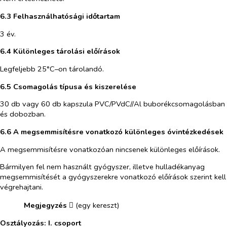
6.3 Felhasználhatósági időtartam
3 év.
6.4 Különleges tárolási előírások
Legfeljebb 25°C–on tárolandó.
6.5 Csomagolás típusa és kiszerelése
30 db vagy 60 db kapszula PVC/PVdC//Al buborékcsomagolásban
és dobozban.
6.6 A megsemmisítésre vonatkozó különleges óvintézkedések
A megsemmisítésre vonatkozóan nincsenek különleges előírások.
Bármilyen fel nem használt gyógyszer, illetve hulladékanyag
megsemmisítését a gyógyszerekre vonatkozó előírások szerint kell
végrehajtani.
​
Megjegyzés
(egy kereszt)

Osztályozás: I. csoport