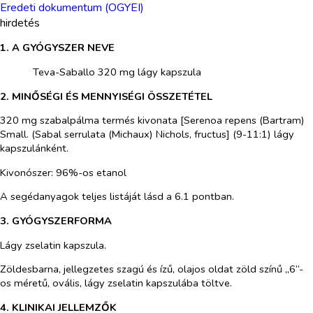
Eredeti dokumentum (OGYEI)
hirdetés
1. A GYÓGYSZER NEVE
​
Teva-Saballo 320 mg lágy kapszula
2. MINŐSÉGI ÉS MENNYISÉGI ÖSSZETÉTEL
320 mg szabalpálma termés kivonata [Serenoa repens (Bartram)
Small. (Sabal serrulata (Michaux) Nichols, fructus] (9-11:1) lágy
kapszulánként.
Kivonószer: 96%-os etanol
A segédanyagok teljes listáját lásd a 6.1 pontban.
3. GYÓGYSZERFORMA
Lágy zselatin kapszula.
Zöldesbarna, jellegzetes szagú és ízű, olajos oldat zöld színű „6”-
os méretű, ovális, lágy zselatin kapszulába töltve.
4. KLINIKAI JELLEMZŐK