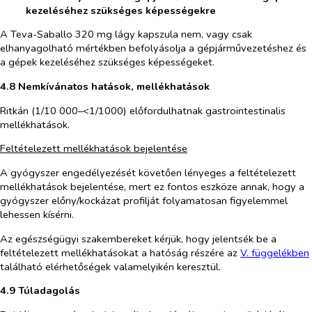
kezeléséhez szükséges képességekre
A Teva-Saballo
320 mg lágy kapszula
nem, vagy csak
elhanyagolható mértékben befolyásolja a gépjárművezetéshez és
a gépek kezeléséhez szükséges képességeket.
4.8 Nemkívánatos hatások, mellékhatások
Ritkán (1/10 000–<1/1000) előfordulhatnak gastrointestinalis
mellékhatások.
Feltételezett mellékhatások bejelentése
A gyógyszer engedélyezését követően lényeges a feltételezett
mellékhatások bejelentése, mert ez fontos eszköze annak, hogy a
gyógyszer előny/kockázat profilját folyamatosan figyelemmel
lehessen kísérni.
Az egészségügyi szakembereket kérjük, hogy jelentsék be a
feltételezett mellékhatásokat a hatóság részére az
V. füg
g
elékben
található elérhetőségek valamelyikén keresztül.
4.9 Túladagolás