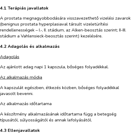
4.1 Terápiás javallatok
A prostata megnagyobbodására visszavezethető vizelési zavarok
(benignus prostata hyperplasiaval társult vizeletürítési
rendellenességek – I.-, II. stádium, az Alken-beosztás szerint; II-III.
stádium a Vahlensieck-beosztás szerint) kezelésére.
4.2 Adagolás és alkalmazás
Adagolás
Az ajánlott adag napi 1 kapszula, bőséges folyadékkal.
Az alkalmazás módja
A kapszulát egészben, étkezés közben, bőséges folyadékkal
javasolt bevenni.
Az alkalmazás időtartama
A készítmény alkalmazásának időtartama függ a betegség
típusától, súlyosságától és annak lefolyásától.
4.3 Ellenjavallatok