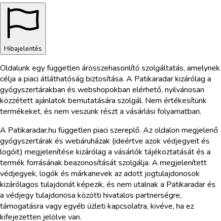
Hibajelentés
Oldalunk egy független árösszehasonlító szolgáltatás, amelynek
célja a piaci átláthatóság biztosítása. A Patikaradar kizárólag a
gyógyszertárakban és webshopokban elérhető, nyilvánosan
közzétett ajánlatok bemutatására szolgál. Nem értékesítünk
termékeket, és nem veszünk részt a vásárlási folyamatban.
A Patikaradar.hu független piaci szereplő. Az oldalon megjelenő
gyógyszertárak és webáruházak (ideértve azok védjegyeit és
logóit) megjelenítése kizárólag a vásárlók tájékoztatását és a
termék forrásának beazonosítását szolgálja. A megjelenített
védjegyek, logók és márkanevek az adott jogtulajdonosok
kizárólagos tulajdonát képezik, és nem utalnak a Patikaradar és
a védjegy tulajdonosa közötti hivatalos partnerségre,
támogatásra vagy egyéb üzleti kapcsolatra, kivéve, ha ez
kifejezetten jelölve van.