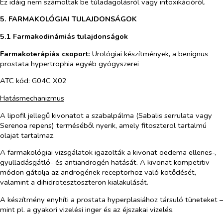
Ez idáig nem számoltak be túladagolásról vagy intoxikációról.
5. FARMAKOLÓGIAI TULAJDONSÁGOK
5.1 Farmakodinámiás tulajdonságok
Farmakoterápiás csoport:
Urológiai készítmények, a benignus
prostata hypertrophia egyéb gyógyszerei
ATC kód: G04C X02
Hatásmechanizmus
A lipofil jellegű kivonatot a szabalpálma (Sabalis serrulata vagy
Serenoa repens) terméséből nyerik, amely fitoszterol tartalmú
olajat tartalmaz.
A farmakológiai vizsgálatok igazolták a kivonat oedema ellenes-,
gyulladásgátló- és antiandrogén hatását. A kivonat kompetitiv
módon gátolja az androgének receptorhoz való kötődését,
valamint a dihidrotesztoszteron kialakulását.
A készítmény enyhíti a prostata hyperplasiához társuló tüneteket –
mint pl. a gyakori vizelési inger és az éjszakai vizelés.