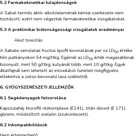
5.2 Farmakokinetikai tulajdonságok
A Sabal-termés aktív alkotóelemének kémiai szerkezete nem
tisztázott, ezért nem végeztek farmakokinetikai vizsgálatokat.
5.3 A preklinikai biztonságossági vizsgálatok eredményei
​
Akut toxicitás
A Sabalis serrulatae fructus
lipofil kivonatának per os LD
értéke
50
hím patkányokon 54 mg/ttkg. Egérnél az LD
érték magasabbnak
50
bizonyult, mint 50 g/ttkg, kutyánál több, mint 10 g/ttkg. Egyik
állatfajnál sem lehetett az intoxikáció tüneteit megfigyelni,
eltekintve a zsíros bevonatú laza széklettől.
6. GYÓGYSZERÉSZETI JELLEMZŐK
6.1 Segédanyagok felsorolása
Kapszulahéj: klorofill rézkomplexe (E141), titán-dioxid (E 171),
glicerin, módosított zselatin (szukcinilezett).
6.2 Inkompatibilitások
Nem értelmezhető.