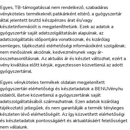
Egyes, TB-támogatással nem rendelkező, szabadáras
vényköteles termékeknél patikánként eltérő, a gyógyszertár
által jelentett bruttó készpénzes árat és/vagy
készletinformációt is megjeleníthetünk. Ezek az adatok a
gyógyszertár saját adatszolgáltatásán alapulnak, az
adatszolgáltatás időpontjára vonatkoznak, és kizárólag
semleges, tájékoztató elérhetőségi információként szolgálnak;
nem minősülnek akciónak, kedvezménynek vagy ár-
összehasonlításnak. Az aktuális ár és készlet változhat, ezért a
vény kiváltása előtt kérjük, egyeztessen közvetlenül az adott
gyógyszertárral.
Egyes vényköteles termékek oldalain megjelenített
gyógyszertári elérhetőségi és készletadatok a BENUVény.hu
oldalról, illetve közvetlenül a gyógyszertárak saját
adatszolgáltatásából származhatnak. Ezen adatok kizárólag
tájékoztató jellegűek, és nem garantálják a termék tényleges
készleten lévő elérhetőségét. Az így közvetített elérhetőségi
és készletadatok pontosságáért és aktualitásáért felelősséget
nem vállalunk.