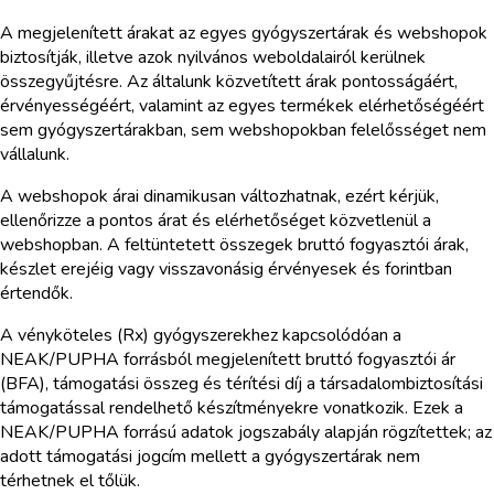
A megjelenített árakat az egyes gyógyszertárak és webshopok
biztosítják, illetve azok nyilvános weboldalairól kerülnek
összegyűjtésre. Az általunk közvetített árak pontosságáért,
érvényességéért, valamint az egyes termékek elérhetőségéért
sem gyógyszertárakban, sem webshopokban felelősséget nem
vállalunk.
A webshopok árai dinamikusan változhatnak, ezért kérjük,
ellenőrizze a pontos árat és elérhetőséget közvetlenül a
webshopban. A feltüntetett összegek bruttó fogyasztói árak,
készlet erejéig vagy visszavonásig érvényesek és forintban
értendők.
A vényköteles (Rx) gyógyszerekhez kapcsolódóan a
NEAK/PUPHA forrásból megjelenített bruttó fogyasztói ár
(BFA), támogatási összeg és térítési díj a társadalombiztosítási
támogatással rendelhető készítményekre vonatkozik. Ezek a
NEAK/PUPHA forrású adatok jogszabály alapján rögzítettek; az
adott támogatási jogcím mellett a gyógyszertárak nem
térhetnek el tőlük.