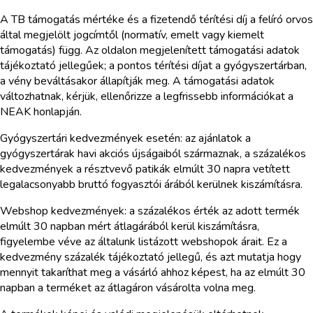
A TB támogatás mértéke és a fizetendő térítési díj a felíró orvos
által megjelölt jogcímtől (normatív, emelt vagy kiemelt
támogatás) függ. Az oldalon megjelenített támogatási adatok
tájékoztató jellegűek; a pontos térítési díjat a gyógyszertárban,
a vény beváltásakor állapítják meg. A támogatási adatok
változhatnak, kérjük, ellenőrizze a legfrissebb információkat a
NEAK honlapján.
Gyógyszertári kedvezmények esetén: az ajánlatok a
gyógyszertárak havi akciós újságaiból származnak, a százalékos
kedvezmények a résztvevő patikák elmúlt 30 napra vetített
legalacsonyabb bruttó fogyasztói árából kerülnek kiszámításra.
Webshop kedvezmények: a százalékos érték az adott termék
elmúlt 30 napban mért átlagárából kerül kiszámításra,
figyelembe véve az általunk listázott webshopok árait. Ez a
kedvezmény százalék tájékoztató jellegű, és azt mutatja hogy
mennyit takaríthat meg a vásárló ahhoz képest, ha az elmúlt 30
napban a terméket az átlagáron vásárolta volna meg.