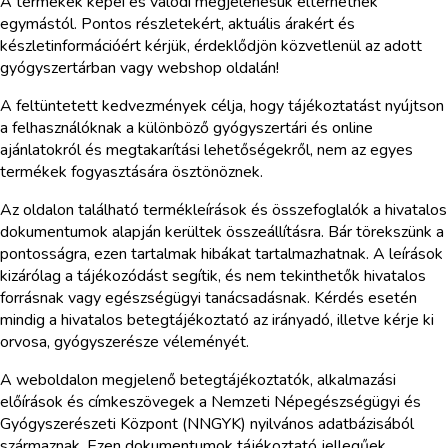
A termékek képei és valódi megjelenésük eltérhetnek
egymástól. Pontos részletekért, aktuális árakért és
készletinformációért kérjük, érdeklődjön közvetlenül az adott
gyógyszertárban vagy webshop oldalán!
A feltüntetett kedvezmények célja, hogy tájékoztatást nyújtson
a felhasználóknak a különböző gyógyszertári és online
ajánlatokról és megtakarítási lehetőségekről, nem az egyes
termékek fogyasztására ösztönöznek.
Az oldalon található termékleírások és összefoglalók a hivatalos
dokumentumok alapján kerültek összeállításra. Bár törekszünk a
pontosságra, ezen tartalmak hibákat tartalmazhatnak. A leírások
kizárólag a tájékozódást segítik, és nem tekinthetők hivatalos
forrásnak vagy egészségügyi tanácsadásnak. Kérdés esetén
mindig a hivatalos betegtájékoztató az irányadó, illetve kérje ki
orvosa, gyógyszerésze véleményét.
A weboldalon megjelenő betegtájékoztatók, alkalmazási
előírások és címkeszövegek a Nemzeti Népegészségügyi és
Gyógyszerészeti Központ (NNGYK) nyilvános adatbázisából
származnak. Ezen dokumentumok tájékoztató jellegűek,