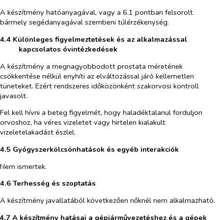
A készítmény hatóanyagával, vagy a 6.1 pontban felsorolt
bármely segédanyagával szembeni túlérzékenység.
4.4 Különleges figyelmeztetések és az alkalmazással
kapcsolatos óvintézkedések
A készítmény a megnagyobbodott prostata méretének
csökkentése nélkül enyhíti az elváltozással járó kellemetlen
tüneteket. Ezért rendszeres időközönként szakorvosi kontroll
javasolt.
Fel kell hívni a beteg figyelmét, hogy haladéktalanul forduljon
orvoshoz, ha véres vizeletet vagy hirtelen kialakult
vizeletelakadást észlel.
4.5 Gyógyszerkölcsönhatások és egyéb interakciók
Nem ismertek.
4.6 Terhesség és szoptatás
A készítmény javallatából következően nőknél nem alkalmazható.
4.7 A készítmény hatásai a gépjárművezetéshez és a gépek