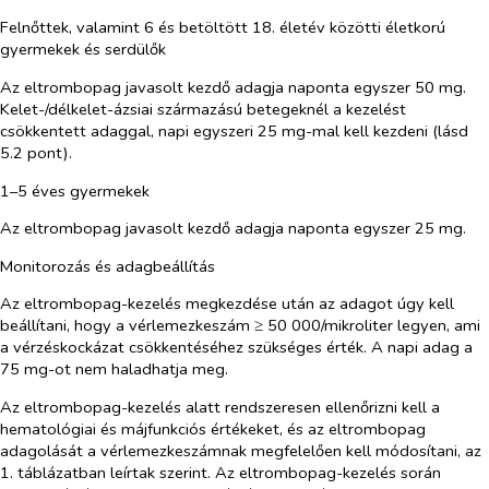
Felnőttek, valamint 6 és betöltött 18. életév közötti életkorú
gyermekek és serdülők
Az eltrombopag javasolt kezdő adagja naponta egyszer 50 mg.
Kelet-/délkelet-ázsiai származású betegeknél a kezelést
csökkentett adaggal, napi egyszeri 25 mg-mal kell kezdeni (lásd
5.2 pont).
1
–
5 éves gyermekek
Az eltrombopag javasolt kezdő adagja naponta egyszer 25 mg.
Monitorozás és adagbeállítás
Az eltrombopag-kezelés megkezdése után az adagot úgy kell
beállítani, hogy a vérlemezkeszám ≥ 50 000/mikroliter legyen, ami
a vérzéskockázat csökkentéséhez szükséges érték. A napi adag a
75 mg-ot nem haladhatja meg.
Az eltrombopag-kezelés alatt rendszeresen ellenőrizni kell a
hematológiai és májfunkciós értékeket, és az eltrombopag
adagolását a vérlemezkeszámnak megfelelően kell módosítani, az
1. táblázatban leírtak szerint. Az eltrombopag-kezelés során