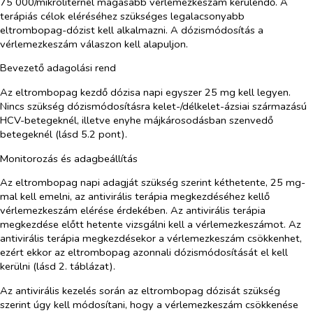
75 000/mikroliternél magasabb vérlemezkeszám kerülendő. A
terápiás célok eléréséhez szükséges legalacsonyabb
eltrombopag-dózist kell alkalmazni. A dózismódosítás a
vérlemezkeszám válaszon kell alapuljon.
Bevezető adagolási rend
Az eltrombopag kezdő dózisa napi egyszer 25 mg kell legyen.
Nincs szükség dózismódosításra kelet-/délkelet-ázsiai származású
HCV-betegeknél, illetve enyhe májkárosodásban szenvedő
betegeknél (lásd 5.2 pont).
Monitorozás és adagbeállítás
Az eltrombopag napi adagját szükség szerint kéthetente, 25 mg-
mal kell emelni, az antivirális terápia megkezdéséhez kellő
vérlemezkeszám elérése érdekében. Az antivirális terápia
megkezdése előtt hetente vizsgálni kell a vérlemezkeszámot. Az
antivirális terápia megkezdésekor a vérlemezkeszám csökkenhet,
ezért ekkor az eltrombopag azonnali dózismódosítását el kell
kerülni (lásd 2. táblázat).
Az antivirális kezelés során az eltrombopag dózisát szükség
szerint úgy kell módosítani, hogy a vérlemezkeszám csökkenése