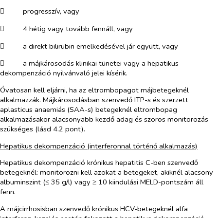
​
progresszív, vagy
​
4 hétig vagy tovább fennáll, vagy
​
a direkt bilirubin emelkedésével jár együtt, vagy
​
a májkárosodás klinikai tünetei vagy a hepatikus
dekompenzáció nyilvánvaló jelei kísérik.
Óvatosan kell eljárni, ha az eltrombopagot májbetegeknél
alkalmazzák. Májkárosodásban szenvedő ITP-s és szerzett
aplasticus anaemiás (SAA-s) betegeknél eltrombopag
alkalmazásakor alacsonyabb kezdő adag és szoros monitorozás
szükséges (lásd 4.2 pont).
Hepatikus dekompenzáció (interferonnal történő alkalmazás)
Hepatikus dekompenzáció krónikus hepatitis C-ben szenvedő
betegeknél: monitorozni kell azokat a betegeket, akiknél alacsony
albuminszint (≤ 35 g/l) vagy ≥ 10 kiindulási MELD-pontszám áll
fenn.
A májcirrhosisban szenvedő krónikus HCV-betegeknél alfa