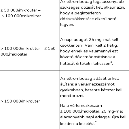
Az eltrombopag legalacsonyabb
szükséges dózisát kell alkalmazni,
≥ 50 000/mikroliter –
hogy a peginterferon
≤ 100 000/mikroliter
dóziscsökkentése elkerülhető
legyen.
A napi adagot 25 mg-mal kell
csökkenteni. Várni kell 2 hétig,
> 100 000/mikroliter – ≤ 150
hogy ennek és valamennyi ezt
000/mikroliter
követő dózismódosításnak a
♦
hatását értékelni lehessen
.
Az eltrombopag adását le kell
állítani; a vérlemezkeszámot
gyakrabban, hetente kétszer kell
monitorozni.
> 150 000/mikroliter
Ha a vérlemezkeszám
≤ 100 000/mikroliter, 25 mg-mal
alacsonyabb napi adaggal újra kell
*
kezdeni a kezelést
.