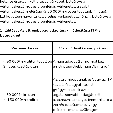
hetente értékelni kell a teljes vérképet, beleértve a
vérlemezkeszámot és a perifériás vérkenetet, a stabil
vérlemezkeszám elérésig (≥ 50 000/mikroliter legalább 4 hétig).
Ezt követően havonta kell a teljes vérképet ellenőrizni, beleértve a
vérlemezkeszámot és a perifériás vérkenetet.
1. táblázat Az eltrombopag adagjának módosítása ITP-s
betegeknél
Vérlemezkeszám
Dózismódosítás vagy válasz
< 50 000/mikroliter, legalább
A napi adagot 25 mg-mal kell
2 hetes kezelés után
emelni, legfeljebb napi 75 mg-ig*.
Az eltrombopagnak és/vagy az ITP
kezelésére együtt adott
gyógyszereknek azt a
≥ 50 000/mikroliter –
legalacsonyabb adagját kell
≤ 150 000/mikroliter
alkalmazni, amellyel fenntartható a
vérzés elkerüléséhez vagy
csökkentéséhez szükséges