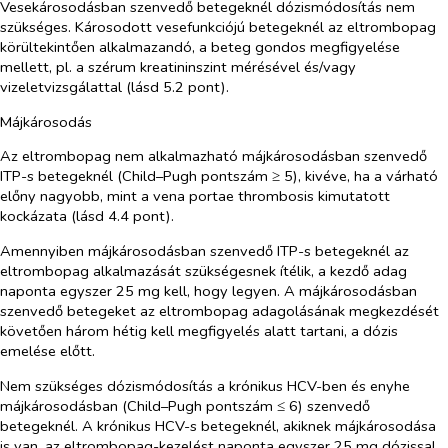
Vesekárosodásban szenvedő betegeknél dózismódosítás nem
szükséges. Károsodott vesefunkciójú betegeknél az eltrombopag
körültekintően alkalmazandó, a beteg gondos megfigyelése
mellett, pl. a szérum kreatininszint mérésével és/vagy
vizeletvizsgálattal (lásd 5.2 pont).
Májkárosodás
Az eltrombopag nem alkalmazható májkárosodásban szenvedő
ITP-s betegeknél (Child–Pugh pontszám ≥ 5), kivéve, ha a várható
előny nagyobb, mint a vena portae thrombosis kimutatott
kockázata (lásd 4.4 pont).
Amennyiben májkárosodásban szenvedő ITP-s betegeknél az
eltrombopag alkalmazását szükségesnek ítélik, a kezdő adag
naponta egyszer 25 mg kell, hogy legyen. A májkárosodásban
szenvedő betegeket az eltrombopag adagolásának megkezdését
követően három hétig kell megfigyelés alatt tartani, a dózis
emelése előtt.
Nem szükséges dózismódosítás a krónikus HCV-ben és enyhe
májkárosodásban (Child–Pugh pontszám ≤ 6) szenvedő
betegeknél. A krónikus HCV-s betegeknél, akiknek májkárosodása
is van, az eltrombopag-kezelést naponta egyszer 25 mg dózissal