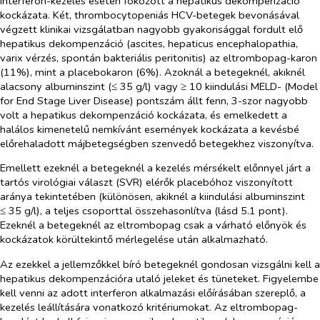
interferon-kezelés esetén fokozott a hepatikus dekompenzáció
kockázata. Két, thrombocytopeniás HCV-betegek bevonásával
végzett klinikai vizsgálatban nagyobb gyakorisággal fordult elő
hepatikus dekompenzáció (ascites, hepaticus encephalopathia,
varix vérzés, spontán bakteriális peritonitis) az eltrombopag-karon
(11%), mint a placebokaron (6%). Azoknál a betegeknél, akiknél
alacsony albuminszint (≤ 35 g/l) vagy ≥ 10 kiindulási MELD- (Model
for End Stage Liver Disease) pontszám állt fenn, 3-szor nagyobb
volt a hepatikus dekompenzáció kockázata, és emelkedett a
halálos kimenetelű nemkívánt események kockázata a kevésbé
előrehaladott májbetegségben szenvedő betegekhez viszonyítva.
Emellett ezeknél a betegeknél a kezelés mérsékelt előnnyel járt a
tartós virológiai választ (SVR) elérők placebóhoz viszonyított
aránya tekintetében (különösen, akiknél a kiindulási albuminszint
≤ 35 g/l), a teljes csoporttal összehasonlítva (lásd 5.1 pont).
Ezeknél a betegeknél az eltrombopag csak a várható előnyök és
kockázatok körültekintő mérlegelése után alkalmazható.
Az ezekkel a jellemzőkkel bíró betegeknél gondosan vizsgálni kell a
hepatikus dekompenzációra utaló jeleket és tüneteket. Figyelembe
kell venni az adott interferon alkalmazási előírásában szereplő, a
kezelés leállítására vonatkozó kritériumokat. Az eltrombopag-