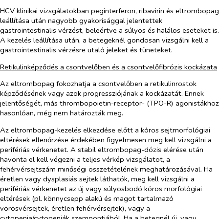
HCV klinikai vizsgálatokban peginterferon, ribavirin és eltrombopag
leállítása után nagyobb gyakorisággal jelentettek
gastrointestinalis vérzést, beleértve a súlyos és halálos eseteket is.
A kezelés leállítása után, a betegeknél gondosan vizsgálni kell a
gastrointestinalis vérzésre utaló jeleket és tüneteket.
Retikulinképződés a csontvelőben és a csontvelőfibrózis kockázata
Az eltrombopag fokozhatja a csontvelőben a retikulinrostok
képződésének vagy azok progressziójának a kockázatát. Ennek
jelentőségét, más thrombopoietin-receptor- (TPO-R) agonistákhoz
hasonlóan, még nem határozták meg.
Az eltrombopag-kezelés elkezdése előtt a kóros sejtmorfológiai
eltérések ellenőrzése érdekében figyelmesen meg kell vizsgálni a
perifériás vérkenetet. A stabil eltrombopag-dózis elérése után
havonta el kell végezni a teljes vérkép vizsgálatot, a
fehérvérsejtszám minőségi összetételének meghatározásával. Ha
éretlen vagy dysplasiás sejtek láthatók, meg kell vizsgálni a
perifériás vérkenetet az új vagy súlyosbodó kóros morfológiai
eltérések (pl. könnycsepp alakú és magot tartalmazó
vörösvérsejtek, éretlen fehérvérsejtek), vagy a
cytopenia/cytopeniák szempontjából. Ha a betegnél új, vagy