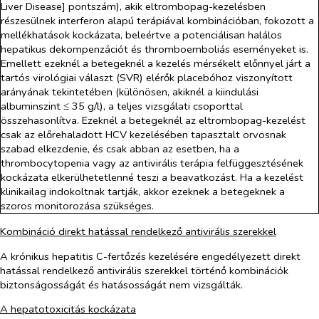
Liver Disease] pontszám), akik eltrombopag-kezelésben
részesülnek interferon alapú terápiával kombinációban, fokozott a
mellékhatások kockázata, beleértve a potenciálisan halálos
hepatikus dekompenzációt és thromboemboliás eseményeket is.
Emellett ezeknél a betegeknél a kezelés mérsékelt előnnyel járt a
tartós virológiai választ (SVR) elérők placebóhoz viszonyított
arányának tekintetében (különösen, akiknél a kiindulási
albuminszint ≤ 35 g/l), a teljes vizsgálati csoporttal
összehasonlítva. Ezeknél a betegeknél az eltrombopag-kezelést
csak az előrehaladott HCV kezelésében tapasztalt orvosnak
szabad elkezdenie, és csak abban az esetben, ha a
thrombocytopenia vagy az antivirális terápia felfüggesztésének
kockázata elkerülhetetlenné teszi a beavatkozást. Ha a kezelést
klinikailag indokoltnak tartják, akkor ezeknek a betegeknek a
szoros monitorozása szükséges.
Kombináció direkt hatással rendelkező antivirális szerekkel
A krónikus hepatitis C-fertőzés kezelésére engedélyezett direkt
hatással rendelkező antivirális szerekkel történő kombinációk
biztonságosságát és hatásosságát nem vizsgálták.
A hepatotoxicitás kockázata