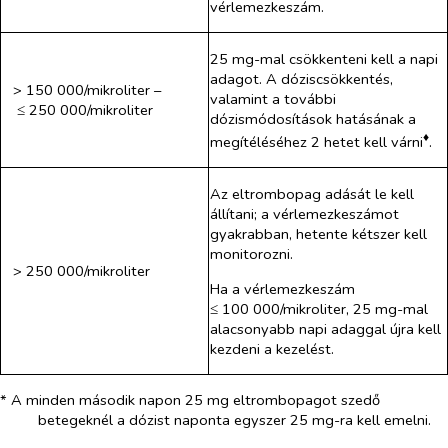
vérlemezkeszám.
25 mg-mal csökkenteni kell a napi
adagot. A dóziscsökkentés,
> 150 000/mikroliter –
valamint a további
≤ 250 000/mikroliter
dózismódosítások hatásának a
♦
megítéléséhez 2 hetet kell várni
.
Az eltrombopag adását le kell
állítani; a vérlemezkeszámot
gyakrabban, hetente kétszer kell
monitorozni.
> 250 000/mikroliter
Ha a vérlemezkeszám
≤ 100 000/mikroliter, 25 mg-mal
alacsonyabb napi adaggal újra kell
kezdeni a kezelést.
* A minden második napon 25 mg eltrombopagot szedő
betegeknél a dózist naponta egyszer 25 mg-ra kell emelni.