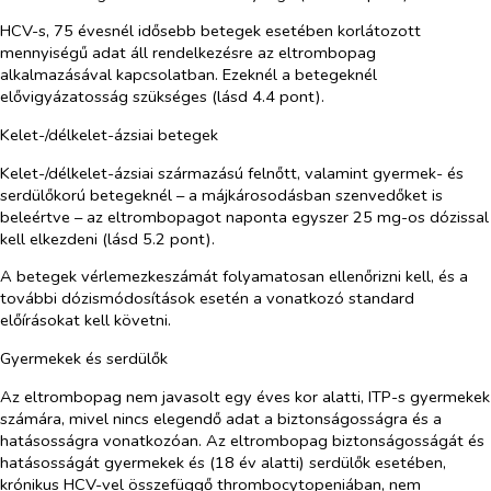
HCV-s, 75 évesnél idősebb betegek esetében korlátozott
mennyiségű adat áll rendelkezésre az eltrombopag
alkalmazásával kapcsolatban. Ezeknél a betegeknél
elővigyázatosság szükséges (lásd 4.4 pont).
Kelet-/délkelet-ázsiai betegek
Kelet-/délkelet-ázsiai származású felnőtt, valamint gyermek- és
serdülőkorú betegeknél – a májkárosodásban szenvedőket is
beleértve – az eltrombopagot naponta egyszer 25 mg-os dózissal
kell elkezdeni (lásd 5.2 pont).
A betegek vérlemezkeszámát folyamatosan ellenőrizni kell, és a
további dózismódosítások esetén a vonatkozó standard
előírásokat kell követni.
Gyermekek és serdülők
Az eltrombopag nem javasolt egy éves kor alatti, ITP-s gyermekek
számára, mivel nincs elegendő adat a biztonságosságra és a
hatásosságra vonatkozóan. Az eltrombopag biztonságosságát és
hatásosságát gyermekek és (18 év alatti) serdülők esetében,
krónikus HCV-vel összefüggő thrombocytopeniában, nem