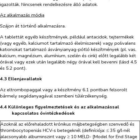
igazolták. Nincsenek rendelkezésre álló adatok.
Az alkalmazás módja
Szájon át történő alkalmazásra.
A tablettát egyéb készítmények, például antacidok, tejtermékek
(vagy egyéb, kalciumot tartalmazó élelmiszerek) vagy polivalens
kationokat tartalmazó ásványianyag-pótló készítmények (pl. vas,
kalcium, magnézium, alumínium, szelén és cink) előtt legalább két
órával vagy ezek után legalább négy órával kell bevenni (lásd 4.5
és 5.2 pont).
4.3 Ellenjavallatok
Az eltrombopaggal vagy a készítmény 6.1 pontban felsorolt
bármely segédanyagával szembeni túlérzékenység.
4.4 Különleges figyelmeztetések és az alkalmazással
kapcsolatos óvintézkedések
Azoknál az előrehaladott krónikus májbetegségben szenvedő és
thrombocytopeniás HCV-s betegeknél (definíciója: ≤ 35 g/l‑nél
alacsonyabb albuminszint vagy ≥ 10 MELD- [Model for End Stage