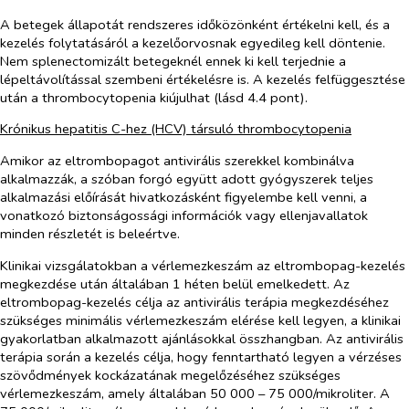
A betegek állapotát rendszeres időközönként értékelni kell, és a
kezelés folytatásáról a kezelőorvosnak egyedileg kell döntenie.
Nem splenectomizált betegeknél ennek ki kell terjednie a
lépeltávolítással szembeni értékelésre is. A kezelés felfüggesztése
után a thrombocytopenia kiújulhat (lásd 4.4 pont).
Krónikus hepatitis C-hez (HCV) társuló thrombocytopenia
Amikor az eltrombopagot antivirális szerekkel kombinálva
alkalmazzák, a szóban forgó együtt adott gyógyszerek teljes
alkalmazási előírását hivatkozásként figyelembe kell venni, a
vonatkozó biztonságossági információk vagy ellenjavallatok
minden részletét is beleértve.
Klinikai vizsgálatokban a vérlemezkeszám az eltrombopag-kezelés
megkezdése után általában 1 héten belül emelkedett. Az
eltrombopag-kezelés célja az antivirális terápia megkezdéséhez
szükséges minimális vérlemezkeszám elérése kell legyen, a klinikai
gyakorlatban alkalmazott ajánlásokkal összhangban. Az antivirális
terápia során a kezelés célja, hogy fenntartható legyen a vérzéses
szövődmények kockázatának megelőzéséhez szükséges
vérlemezkeszám, amely általában 50 000 – 75 000/mikroliter. A