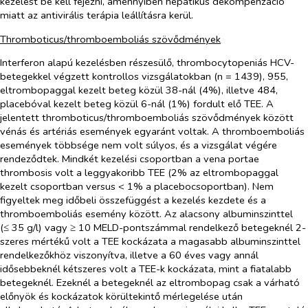
kezelést be kell fejezni, amennyiben hepatikus dekompenzáció
miatt az antivirális terápia leállításra kerül.
Thromboticus/thromboemboliás szövődmények
Interferon alapú kezelésben részesülő, thrombocytopeniás HCV-
betegekkel végzett kontrollos vizsgálatokban (n = 1439), 955,
eltrombopaggal kezelt beteg közül 38-nál (4%), illetve 484,
placebóval kezelt beteg közül 6-nál (1%) fordult elő TEE. A
jelentett thromboticus/thromboemboliás szövődmények között
vénás és artériás események egyaránt voltak. A thromboemboliás
események többsége nem volt súlyos, és a vizsgálat végére
rendeződtek. Mindkét kezelési csoportban a vena portae
thrombosis volt a leggyakoribb TEE (2% az eltrombopaggal
kezelt csoportban versus < 1% a placebocsoportban). Nem
figyeltek meg időbeli összefüggést a kezelés kezdete és a
thromboemboliás esemény között. Az alacsony albuminszinttel
(≤ 35 g/l) vagy ≥ 10 MELD-pontszámmal rendelkező betegeknél 2-
szeres mértékű volt a TEE kockázata a magasabb albuminszinttel
rendelkezőkhöz viszonyítva, illetve a 60 éves vagy annál
idősebbeknél kétszeres volt a TEE-k kockázata, mint a fiatalabb
betegeknél. Ezeknél a betegeknél az eltrombopag csak a várható
előnyök és kockázatok körültekintő mérlegelése után