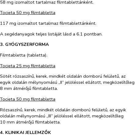
58 mg izomaltot tartalmaz filmtablettánként.
Tocieta 50 mg filmtabletta
117 mg izomaltot tartalmaz filmtablettánként.
A segédanyagok teljes listáját lásd a 6.1 pontban.
3. GYÓGYSZERFORMA
Filmtabletta (tabletta).
Tocieta 25 mg filmtabletta
Sötét rózsaszínű, kerek, mindkét oldalán domború felületű, az
egyik oldalán mélynyomású „II” jelöléssel ellátott, megközelítőleg
8 mm átmérőjű filmtabletta.
Tocieta 50 mg filmtabletta
Rózsaszínű, kerek, mindkét oldalán domború felületű, az egyik
oldalán mélynyomású „III” jelöléssel ellátott, megközelítőleg
10 mm átmérőjű filmtabletta.
4. KLINIKAI JELLEMZŐK