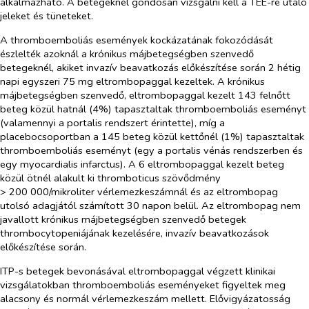
alkalmazható. A betegeknél gondosan vizsgálni kell a TEE-re utaló
jeleket és tüneteket.
A thromboemboliás események kockázatának fokozódását
észlelték azoknál a krónikus májbetegségben szenvedő
betegeknél, akiket invazív beavatkozás előkészítése során 2 hétig
napi egyszeri 75 mg eltrombopaggal kezeltek. A krónikus
májbetegségben szenvedő, eltrombopaggal kezelt 143 felnőtt
beteg közül hatnál (4%) tapasztaltak thromboemboliás eseményt
(valamennyi a portalis rendszert érintette), míg a
placebocsoportban a 145 beteg közül kettőnél (1%) tapasztaltak
thromboemboliás eseményt (egy a portalis vénás rendszerben és
egy myocardialis infarctus). A 6 eltrombopaggal kezelt beteg
közül ötnél alakult ki thromboticus szövődmény
> 200 000/mikroliter vérlemezkeszámnál és az eltrombopag
utolsó adagjától számított 30 napon belül. Az eltrombopag nem
javallott krónikus májbetegségben szenvedő betegek
thrombocytopeniájának kezelésére, invazív beavatkozások
előkészítése során.
ITP-s betegek bevonásával eltrombopaggal végzett klinikai
vizsgálatokban thromboemboliás eseményeket figyeltek meg
alacsony és normál vérlemezkeszám mellett. Elővigyázatosság