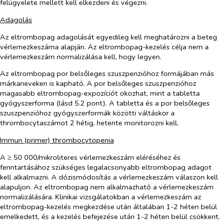
felügyelete mellett kell elkezdeni és végezni.
Adagolás
Az eltrombopag adagolását egyedileg kell meghatározni a beteg
vérlemezkeszáma alapján. Az eltrombopag-kezelés célja nem a
vérlemezkeszám normalizálása kell, hogy legyen.
Az eltrombopag por belsőleges szuszpenzióhoz formájában más
márkaneveken is kapható. A por belsőleges szuszpenzióhoz
magasabb eltrombopag-expozíciót okozhat, mint a tabletta
gyógyszerforma (lásd 5.2 pont). A tabletta és a por belsőleges
szuszpenzióhoz gyógyszerformák közötti váltáskor a
thrombocytaszámot 2 hétig, hetente monitorozni kell.
Immun (primer) thrombocytopenia
A ≥ 50 000/mikroliteres vérlemezkeszám eléréséhez és
fenntartásához szükséges legalacsonyabb eltrombopag adagot
kell alkalmazni. A dózismódosítás a vérlemezkeszám válaszon kell
alapuljon. Az eltrombopag nem alkalmazható a vérlemezkeszám
normalizálására. Klinikai vizsgálatokban a vérlemezkeszám az
eltrombopag-kezelés megkezdése után általában 1-2 héten belül
emelkedett, és a kezelés befejezése után 1-2 héten belül csökkent.