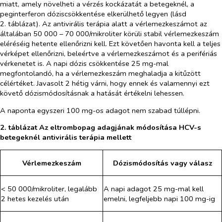
miatt, amely növelheti a vérzés kockázatát a betegeknél, a
peginterferon dóziscsökkentése elkerülhető legyen (lásd
2. táblázat). Az antivirális terápia alatt a vérlemezkeszámot az
általában 50 000 – 70 000/mikroliter körüli stabil vérlemezkeszám
eléréséig hetente ellenőrizni kell. Ezt követően havonta kell a teljes
vérképet ellenőrizni, beleértve a vérlemezkeszámot és a perifériás
vérkenetet is. A napi dózis csökkentése 25 mg-mal
megfontolandó, ha a vérlemezkeszám meghaladja a kitűzött
célértéket. Javasolt 2 hétig várni, hogy ennek és valamennyi ezt
követő dózismódosításnak a hatását értékelni lehessen.
A naponta egyszeri 100 mg-os adagot nem szabad túllépni.
2. táblázat Az eltrombopag adagjának módosítása HCV-s
betegeknél antivirális terápia mellett
Vérlemezkeszám
Dózismódosítás vagy válasz
< 50 000/mikroliter, legalább
A napi adagot 25 mg-mal kell
2 hetes kezelés után
emelni, legfeljebb napi 100 mg-ig