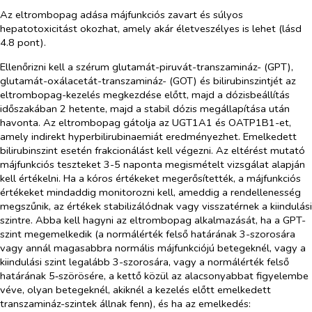
Az eltrombopag adása májfunkciós zavart és súlyos
hepatotoxicitást okozhat, amely akár életveszélyes is lehet (lásd
4.8 pont).
Ellenőrizni kell a szérum glutamát-piruvát-transzamináz- (GPT),
glutamát-oxálacetát-transzamináz- (GOT) és bilirubinszintjét az
eltrombopag-kezelés megkezdése előtt, majd a dózisbeállítás
időszakában 2 hetente, majd a stabil dózis megállapítása után
havonta. Az eltrombopag gátolja az UGT1A1 és OATP1B1-et,
amely indirekt hyperbilirubinaemiát eredményezhet. Emelkedett
bilirubinszint esetén frakcionálást kell végezni. Az eltérést mutató
májfunkciós teszteket 3-5 naponta megismételt vizsgálat alapján
kell értékelni. Ha a kóros értékeket megerősítették, a májfunkciós
értékeket mindaddig monitorozni kell, ameddig a rendellenesség
megszűnik, az értékek stabilizálódnak vagy visszatérnek a kiindulási
szintre. Abba kell hagyni az eltrombopag alkalmazását, ha a GPT-
szint megemelkedik (a normálérték felső határának 3-szorosára
vagy annál magasabbra normális májfunkciójú betegeknél, vagy a
kiindulási szint legalább 3-szorosára, vagy a normálérték felső
határának 5‑szörösére, a kettő közül az alacsonyabbat figyelembe
véve, olyan betegeknél, akiknél a kezelés előtt emelkedett
transzamináz-szintek állnak fenn), és ha az emelkedés: