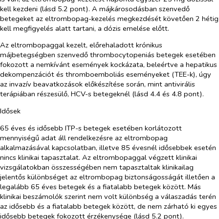
kell kezdeni (lásd 5.2 pont). A májkárosodásban szenvedő
betegeket az eltrombopag-kezelés megkezdését követően 2 hétig
kell megfigyelés alatt tartani, a dózis emelése előtt.
Az eltrombopaggal kezelt, előrehaladott krónikus
májbetegségben szenvedő thrombocytopeniás betegek esetében
fokozott a nemkívánt események kockázata, beleértve a hepatikus
dekompenzációt és thromboemboliás eseményeket (TEE-k), úgy
az invazív beavatkozások előkészítése során, mint antivirális
terápiában részesülő, HCV-s betegeknél (lásd 4.4 és 4.8 pont).
Idősek
65 éves és idősebb ITP-s betegek esetében korlátozott
mennyiségű adat áll rendelkezésre az eltrombopag
alkalmazásával kapcsolatban, illetve 85 évesnél idősebbek esetén
nincs klinikai tapasztalat. Az eltrombopaggal végzett klinikai
vizsgálatokban összességében nem tapasztaltak klinikailag
jelentős különbséget az eltrombopag biztonságosságát illetően a
legalább 65 éves betegek és a fiatalabb betegek között. Más
klinikai beszámolók szerint nem volt különbség a válaszadás terén
az idősebb és a fiatalabb betegek között, de nem zárható ki egyes
idősebb betegek fokozott érzékenysége (lásd 5.2 pont).