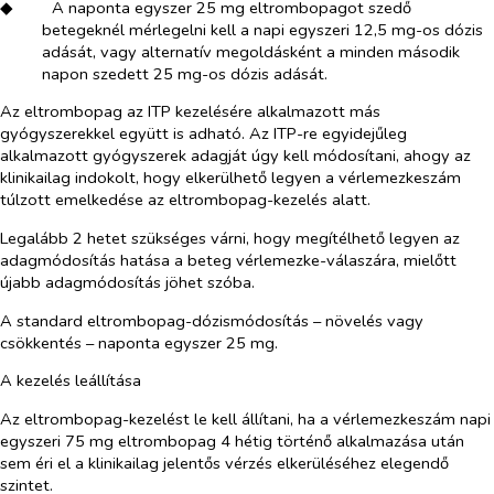
◆​
A naponta egyszer 25 mg eltrombopagot szedő
betegeknél mérlegelni kell a napi egyszeri 12,5 mg-os dózis
adását, vagy alternatív megoldásként a minden második
napon szedett 25 mg-os dózis adását.
Az eltrombopag az ITP kezelésére alkalmazott más
gyógyszerekkel együtt is adható. Az ITP-re egyidejűleg
alkalmazott gyógyszerek adagját úgy kell módosítani, ahogy az
klinikailag indokolt, hogy elkerülhető legyen a vérlemezkeszám
túlzott emelkedése az eltrombopag-kezelés alatt.
Legalább 2 hetet szükséges várni, hogy megítélhető legyen az
adagmódosítás hatása a beteg vérlemezke-válaszára, mielőtt
újabb adagmódosítás jöhet szóba.
A standard eltrombopag-dózismódosítás – növelés vagy
csökkentés – naponta egyszer 25 mg.
A kezelés leállítása
Az eltrombopag-kezelést le kell állítani, ha a vérlemezkeszám napi
egyszeri 75 mg eltrombopag 4 hétig történő alkalmazása után
sem éri el a klinikailag jelentős vérzés elkerüléséhez elegendő
szintet.