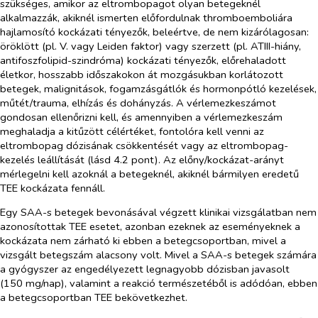
szükséges, amikor az eltrombopagot olyan betegeknél
alkalmazzák, akiknél ismerten előfordulnak thromboemboliára
hajlamosító kockázati tényezők, beleértve, de nem kizárólagosan:
öröklött (pl. V. vagy Leiden faktor) vagy szerzett (pl. ATIII-hiány,
antifoszfolipid-szindróma) kockázati tényezők, előrehaladott
életkor, hosszabb időszakokon át mozgásukban korlátozott
betegek, malignitások, fogamzásgátlók és hormonpótló kezelések,
műtét/trauma, elhízás és dohányzás. A vérlemezkeszámot
gondosan ellenőrizni kell, és amennyiben a vérlemezkeszám
meghaladja a kitűzött célértéket, fontolóra kell venni az
eltrombopag dózisának csökkentését vagy az eltrombopag-
kezelés leállítását (lásd 4.2 pont). Az előny/kockázat-arányt
mérlegelni kell azoknál a betegeknél, akiknél bármilyen eredetű
TEE kockázata fennáll.
Egy SAA-s betegek bevonásával végzett klinikai vizsgálatban nem
azonosítottak TEE esetet, azonban ezeknek az eseményeknek a
kockázata nem zárható ki ebben a betegcsoportban, mivel a
vizsgált betegszám alacsony volt. Mivel a SAA-s betegek számára
a gyógyszer az engedélyezett legnagyobb dózisban javasolt
(150 mg/nap), valamint a reakció természetéből is adódóan, ebben
a betegcsoportban TEE bekövetkezhet.