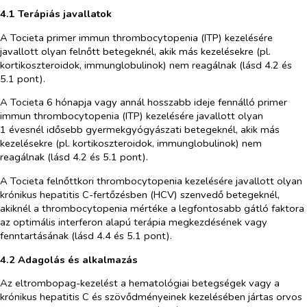
4.1 Terápiás javallatok
A Tocieta primer immun thrombocytopenia (ITP) kezelésére
javallott olyan felnőtt betegeknél, akik más kezelésekre (pl.
kortikoszteroidok, immunglobulinok) nem reagálnak (lásd 4.2 és
5.1 pont).
A Tocieta 6 hónapja vagy annál hosszabb ideje fennálló primer
immun thrombocytopenia (ITP) kezelésére javallott olyan
1 évesnél idősebb gyermekgyógyászati betegeknél, akik más
kezelésekre (pl. kortikoszteroidok, immunglobulinok) nem
reagálnak (lásd 4.2 és 5.1 pont).
A Tocieta felnőttkori thrombocytopenia kezelésére javallott olyan
krónikus hepatitis C-fertőzésben (HCV) szenvedő betegeknél,
akiknél a thrombocytopenia mértéke a legfontosabb gátló faktora
az optimális interferon alapú terápia megkezdésének vagy
fenntartásának (lásd 4.4 és 5.1 pont).
4.2 Adagolás és alkalmazás
Az eltrombopag-kezelést a hematológiai betegségek vagy a
krónikus hepatitis C és szövődményeinek kezelésében jártas orvos