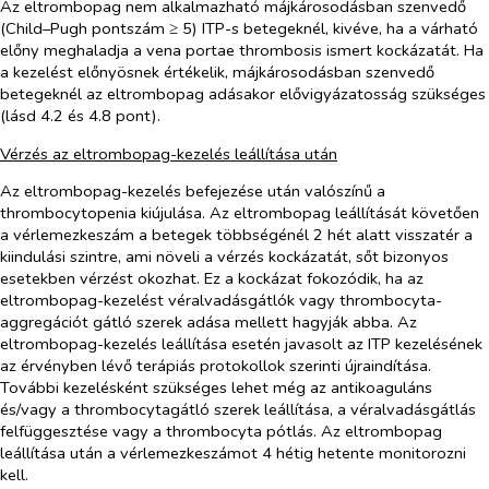
Az eltrombopag nem alkalmazható májkárosodásban szenvedő
(Child–Pugh pontszám ≥ 5) ITP-s betegeknél, kivéve, ha a várható
előny meghaladja a vena portae thrombosis ismert kockázatát. Ha
a kezelést előnyösnek értékelik, májkárosodásban szenvedő
betegeknél az eltrombopag adásakor elővigyázatosság szükséges
(lásd 4.2 és 4.8 pont).
Vérzés az eltrombopag-kezelés leállítása után
Az eltrombopag-kezelés befejezése után valószínű a
thrombocytopenia kiújulása. Az eltrombopag leállítását követően
a vérlemezkeszám a betegek többségénél 2 hét alatt visszatér a
kiindulási szintre, ami növeli a vérzés kockázatát, sőt bizonyos
esetekben vérzést okozhat. Ez a kockázat fokozódik, ha az
eltrombopag-kezelést véralvadásgátlók vagy thrombocyta-
aggregációt gátló szerek adása mellett hagyják abba. Az
eltrombopag-kezelés leállítása esetén javasolt az ITP kezelésének
az érvényben lévő terápiás protokollok szerinti újraindítása.
További kezelésként szükséges lehet még az antikoaguláns
és/vagy a thrombocytagátló szerek leállítása, a véralvadásgátlás
felfüggesztése vagy a thrombocyta pótlás. Az eltrombopag
leállítása után a vérlemezkeszámot 4 hétig hetente monitorozni
kell.