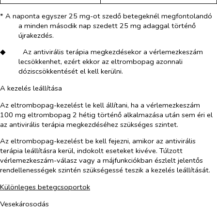
* A naponta egyszer 25 mg-ot szedő betegeknél megfontolandó
a minden második nap szedett 25 mg adaggal történő
újrakezdés.
◆​
Az antivirális terápia megkezdésekor a vérlemezkeszám
lecsökkenhet, ezért ekkor az eltrombopag azonnali
dóziscsökkentését el kell kerülni.
A kezelés leállítása
Az eltrombopag-kezelést le kell állítani, ha a vérlemezkeszám
100 mg eltrombopag 2 hétig történő alkalmazása után sem éri el
az antivirális terápia megkezdéséhez szükséges szintet.
Az eltrombopag-kezelést be kell fejezni, amikor az antivirális
terápia leállításra kerül, indokolt eseteket kivéve. Túlzott
vérlemezkeszám-válasz vagy a májfunkciókban észlelt jelentős
rendellenességek szintén szükségessé teszik a kezelés leállítását.
Különleges betegcsoportok
Vesekárosodás