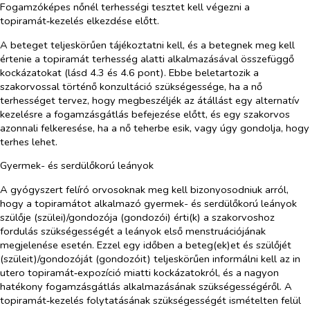
Fogamzóképes nőnél terhességi tesztet kell végezni a
topiramát‑kezelés elkezdése előtt.
A beteget teljeskörűen tájékoztatni kell, és a betegnek meg kell
értenie a topiramát terhesség alatti alkalmazásával összefüggő
kockázatokat (lásd 4.3 és 4.6 pont). Ebbe beletartozik a
szakorvossal történő konzultáció szükségessége, ha a nő
terhességet tervez, hogy megbeszéljék az átállást egy alternatív
kezelésre a fogamzásgátlás befejezése előtt, és egy szakorvos
azonnali felkeresése, ha a nő teherbe esik, vagy úgy gondolja, hogy
terhes lehet.
Gyermek- és serdülőkorú leányok
A gyógyszert felíró orvosoknak meg kell bizonyosodniuk arról,
hogy a topiramátot alkalmazó gyermek- és serdülőkorú leányok
szülője (szülei)/gondozója (gondozói) érti(k) a szakorvoshoz
fordulás szükségességét a leányok első menstruációjának
megjelenése esetén. Ezzel egy időben a beteg(ek)et és szülőjét
(szüleit)/gondozóját (gondozóit) teljeskörűen informálni kell az
in
utero
topiramát‑expozíció miatti kockázatokról, és a nagyon
hatékony fogamzásgátlás alkalmazásának szükségességéről. A
topiramát‑kezelés folytatásának szükségességét ismételten felül