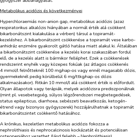
gyógyszer abbahagyását.
Metabolikus acidózis és következményei
Hyperchloraemiás non-anion gap, metabolikus acidózis (azaz
respiratorikus alkalózis hiányában a normál érték alá csökkent
bikarbonátszint kialakulása a vérben) társul a topiramát-
kezeléshez. A bikarbonátszint csökkenése a topiramát vese karbo-
anhidráz enzimére gyakorolt gátló hatása miatt alakul ki. Általában
a bikarbonátszint csökkenése a kezelés korai szakaszában fordul
elő, de a kezelés alatt is bármikor felléphet. Ezek a csökkenések
rendszerint enyhék vagy közepes fokúak (az átlagos csökkenés
4 mmol/l felnőtteknél 100 mg/nap‑os vagy ennél magasabb dózis,
gyermekeknél pedig körülbelül 6 mg/ttkg/nap-os dózis
alkalmazásakor). Ritkán 10 mmol/l alá csökkent érték is előfordult.
Olyan állapotok vagy terápiák, melyek acidózisra prediszponálnak
(mint pl. vesebetegség, súlyos légzőrendszeri megbetegedések,
status epilepticus, diarrhoea, sebészeti beavatkozás, ketogén-
étrend vagy bizonyos gyógyszerek) hozzájárulhatnak a topiramát
bikarbonátszintet csökkentő hatásához.
A krónikus, kezeletlen metabolikus acidózis fokozza a
nephrolithiasis és nephrocalcinosis kockázatát és potenciálisan
osteopeniához vezethet (lásd feljebb – Nephrolithiasis).