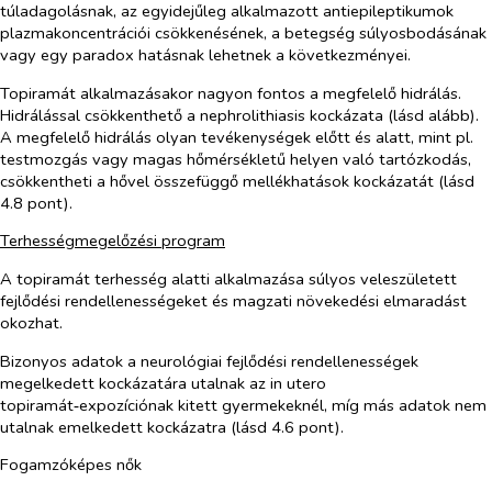
túladagolásnak, az egyidejűleg alkalmazott antiepileptikumok
plazmakoncentrációi csökkenésének, a betegség súlyosbodásának
vagy egy paradox hatásnak lehetnek a következményei.
Topiramát alkalmazásakor nagyon fontos a megfelelő hidrálás.
Hidrálással csökkenthető a nephrolithiasis kockázata (lásd alább).
A megfelelő hidrálás olyan tevékenységek előtt és alatt, mint pl.
testmozgás vagy magas hőmérsékletű helyen való tartózkodás,
csökkentheti a hővel összefüggő mellékhatások kockázatát (lásd
4.8 pont).
Terhességmegelőzési program
A topiramát terhesség alatti alkalmazása súlyos veleszületett
fejlődési rendellenességeket és magzati növekedési elmaradást
okozhat.
Bizonyos adatok a neurológiai fejlődési rendellenességek
megelkedett kockázatára utalnak az
in utero
topiramát‑expozíciónak kitett gyermekeknél, míg más adatok nem
utalnak emelkedett kockázatra (lásd 4.6 pont).
Fogamzóképes nők