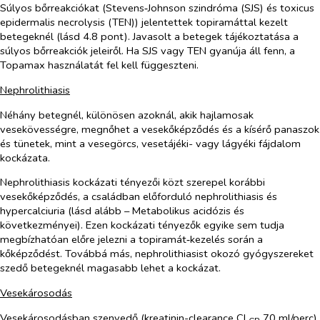
Súlyos bőrreakciókat (Stevens‑Johnson szindróma (SJS) és toxicus
epidermalis necrolysis (TEN)) jelentettek topiramáttal kezelt
betegeknél (lásd 4.8 pont). Javasolt a betegek tájékoztatása a
súlyos bőrreakciók jeleiről. Ha SJS vagy TEN gyanúja áll fenn, a
Topamax használatát fel kell függeszteni.
Nephrolithiasis
Néhány betegnél, különösen azoknál, akik hajlamosak
vesekövességre, megnőhet a vesekőképződés és a kísérő panaszok
és tünetek, mint a vesegörcs, vesetájéki- vagy lágyéki fájdalom
kockázata.
Nephrolithiasis kockázati tényezői közt szerepel korábbi
vesekőképződés, a családban előforduló nephrolithiasis és
hypercalciuria (lásd alább – Metabolikus acidózis és
következményei). Ezen kockázati tényezők egyike sem tudja
megbízhatóan előre jelezni a topiramát‑kezelés során a
kőképződést. Továbbá más, nephrolithiasist okozó gyógyszereket
szedő betegeknél magasabb lehet a kockázat.
Vesekárosodás
Vesekárosodásban szenvedő (kreatinin-clearance CL
70 ml/perc)