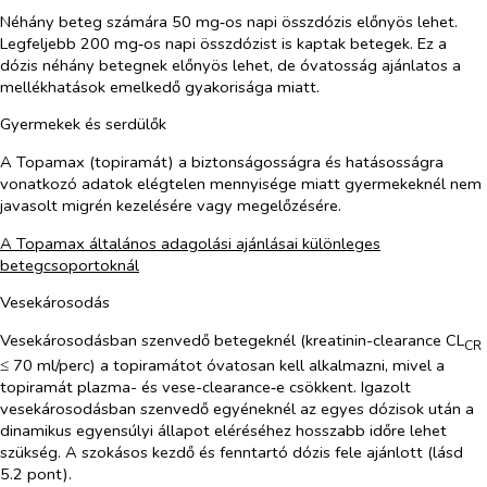
Néhány beteg számára 50 mg‑os napi összdózis előnyös lehet.
Legfeljebb 200 mg‑os napi összdózist is kaptak betegek. Ez a
dózis néhány betegnek előnyös lehet, de óvatosság ajánlatos a
mellékhatások emelkedő gyakorisága miatt.
Gyermekek és serdülők
A Topamax (topiramát) a biztonságosságra és hatásosságra
vonatkozó adatok elégtelen mennyisége miatt gyermekeknél nem
javasolt migrén kezelésére vagy megelőzésére.
A Topamax általános adagolási ajánlásai különleges
betegcsoportoknál
Vesekárosodás
Vesekárosodásban szenvedő betegeknél (kreatinin-clearance CL
CR
≤ 70 ml/perc) a topiramátot óvatosan kell alkalmazni, mivel a
topiramát plazma- és vese-clearance‑e csökkent. Igazolt
vesekárosodásban szenvedő egyéneknél az egyes dózisok után a
dinamikus egyensúlyi állapot eléréséhez hosszabb időre lehet
szükség. A szokásos kezdő és fenntartó dózis fele ajánlott (lásd
5.2 pont).