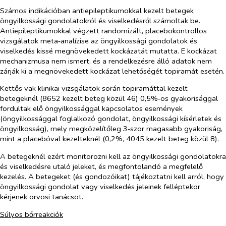
Számos indikációban antiepileptikumokkal kezelt betegek
öngyilkossági gondolatokról és viselkedésről számoltak be.
Antiepileptikumokkal végzett randomizált, placebokontrollos
vizsgálatok meta‑analízise az öngyilkossági gondolatok és
viselkedés kissé megnövekedett kockázatát mutatta. E kockázat
mechanizmusa nem ismert, és a rendelkezésre álló adatok nem
zárják ki a megnövekedett kockázat lehetőségét topiramát esetén.
Kettős vak klinikai vizsgálatok során topiramáttal kezelt
betegeknél (8652 kezelt beteg közül 46) 0,5%‑os gyakorisággal
fordultak elő öngyilkossággal kapcsolatos események
(öngyilkossággal foglalkozó gondolat, öngyilkossági kísérletek és
öngyilkosság), mely megközelítőleg 3‑szor magasabb gyakoriság,
mint a placebóval kezelteknél (0,2%, 4045 kezelt beteg közül 8).
A betegeknél ezért monitorozni kell az öngyilkossági gondolatokra
és viselkedésre utaló jeleket, és megfontolandó a megfelelő
kezelés. A betegeket (és gondozóikat) tájékoztatni kell arról, hogy
öngyilkossági gondolat vagy viselkedés jeleinek felléptekor
kérjenek orvosi tanácsot.
Súlyos bőrreakciók