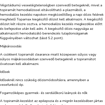
Végstádiumú veseelégtelenségben szenvedő betegeknél, mivel a
topiramát hemodialízissel eltávolítható a plazmából, a
hemodialízis kezelési napokon megközelítőleg a napi dózis felének
megfelelő Topamax kiegészítő dózist kell alkalmazni. A kiegészítő
dózist két részre osztva, a hemodialízis kezelés megkezdése előtt
és befejezése után kell adni. A kiegészítő dózis nagysága az
alkalmazott hemodializáló berendezés tulajdonságainak
függvényében változhat (lásd 5.2 pont).
Májkárosodás
A csökkent topiramát clearance miatt közepesen súlyos vagy
súlyos májkárosodásban szenvedő betegeknél a topiramátot
óvatosan kell alkalmazni.
Idősek
Időseknél nincs szükség dózismódosításra, amennyiben a
vesefunkció ép.
Fogamzóképes gyermek- és serdülőkorú leányok és nők
A topiramát‑kezelést az epilepszia és a migrén kezelésében jártas