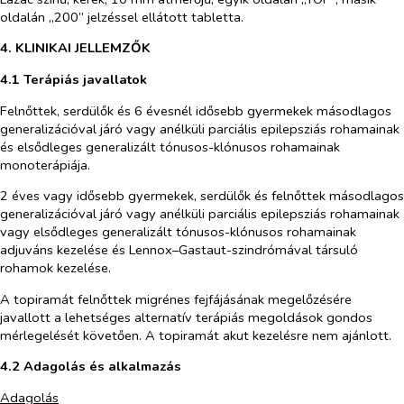
oldalán „200” jelzéssel ellátott tabletta.
4.
KLINIKAI JELLEMZŐK
4.1 Terápiás javallatok
Felnőttek, serdülők és 6 évesnél idősebb gyermekek másodlagos
generalizációval járó vagy anélküli parciális epilepsziás rohamainak
és elsődleges generalizált tónusos-klónusos rohamainak
monoterápiája.
2 éves vagy idősebb gyermekek, serdülők és felnőttek másodlagos
generalizációval járó vagy anélküli parciális epilepsziás rohamainak
vagy elsődleges generalizált tónusos-klónusos rohamainak
adjuváns kezelése és Lennox–Gastaut-szindrómával társuló
rohamok kezelése.
A topiramát felnőttek migrénes fejfájásának megelőzésére
javallott a lehetséges alternatív terápiás megoldások gondos
mérlegelését követően. A topiramát akut kezelésre nem ajánlott.
4.2 Adagolás és alkalmazás
Adagolás