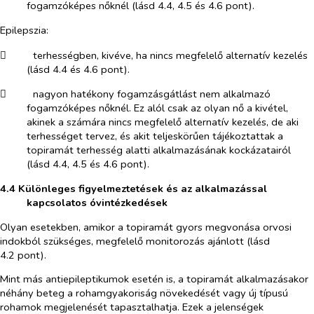
fogamzóképes nőknél (lásd 4.4, 4.5 és 4.6 pont).
Epilepszia:
​
terhességben, kivéve, ha nincs megfelelő alternatív kezelés
(lásd 4.4 és 4.6 pont).
​
nagyon hatékony fogamzásgátlást nem alkalmazó
fogamzóképes nőknél. Ez alól csak az olyan nő a kivétel,
akinek a számára nincs megfelelő alternatív kezelés, de aki
terhességet tervez, és akit teljeskörűen tájékoztattak a
topiramát terhesség alatti alkalmazásának kockázatairól
(lásd 4.4, 4.5 és 4.6 pont).
4.4 Különleges figyelmeztetések és az alkalmazással
kapcsolatos óvintézkedések
Olyan esetekben, amikor a topiramát gyors megvonása orvosi
indokból szükséges, megfelelő monitorozás ajánlott (lásd
4.2 pont).
Mint más antiepileptikumok esetén is, a topiramát alkalmazásakor
néhány beteg a rohamgyakoriság növekedését vagy új típusú
rohamok megjelenését tapasztalhatja. Ezek a jelenségek