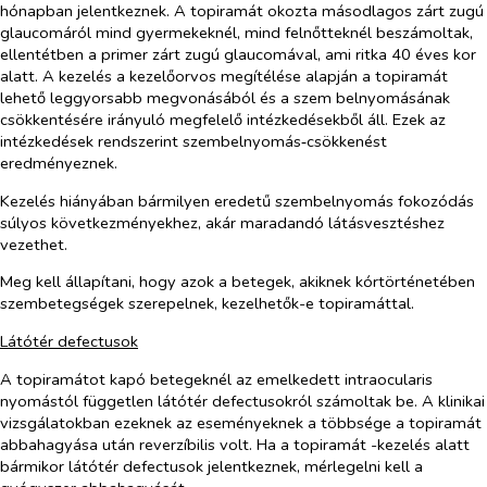
hónapban jelentkeznek. A topiramát okozta másodlagos zárt zugú
glaucomáról mind gyermekeknél, mind felnőtteknél beszámoltak,
ellentétben a primer zárt zugú glaucomával, ami ritka 40 éves kor
alatt. A kezelés a kezelőorvos megítélése alapján a topiramát
lehető leggyorsabb megvonásából és a szem belnyomásának
csökkentésére irányuló megfelelő intézkedésekből áll. Ezek az
intézkedések rendszerint szembelnyomás‑csökkenést
eredményeznek.
Kezelés hiányában bármilyen eredetű szembelnyomás fokozódás
súlyos következményekhez, akár maradandó látásvesztéshez
vezethet.
Meg kell állapítani, hogy azok a betegek, akiknek kórtörténetében
szembetegségek szerepelnek, kezelhetők-e topiramáttal.
Látótér defectusok
A topiramátot kapó betegeknél az emelkedett intraocularis
nyomástól független látótér defectusokról számoltak be. A klinikai
vizsgálatokban ezeknek az eseményeknek a többsége a topiramát
abbahagyása után reverzíbilis volt. Ha a topiramát -kezelés alatt
bármikor látótér defectusok jelentkeznek, mérlegelni kell a