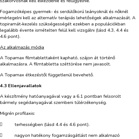
szakorvosnak kell elkezdenie és felügyelnie.
Fogamzóképes gyermek- és serdülőkorú leányoknál és nőknél
mérlegelni kell az alternatív terápiás lehetőségek alkalmazását. A
topiramát‑kezelés szükségességét ezekben a populációkban
legalább évente ismételten felül kell vizsgálni (lásd 4.3, 4.4 és
4.6 pont).
Az alkalmazás módja
A Topamax filmtablettaként kapható, szájon át történő
alkalmazásra. A filmtabletta széttörése nem javasolt.
A Topamax étkezéstől függetlenül bevehető.
4.3 Ellenjavallatok
A készítmény hatóanyagával vagy a 6.1 pontban felsorolt
bármely segédanyagával szembeni túlérzékenység.
Migrén profilaxis:
​
terhességben (lásd 4.4 és 4.6 pont).
​
nagyon hatékony fogamzásgátlást nem alkalmazó