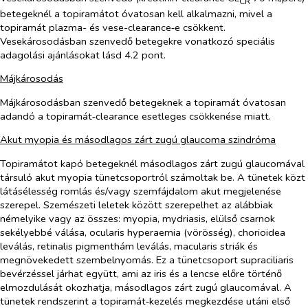
CR
betegeknél a topiramátot óvatosan kell alkalmazni, mivel a
topiramát plazma- és vese-clearance‑e csökkent.
Vesekárosodásban szenvedő betegekre vonatkozó speciális
adagolási ajánlásokat lásd 4.2 pont.
Májkárosodás
Májkárosodásban szenvedő betegeknek a topiramát óvatosan
adandó a topiramát‑clearance esetleges csökkenése miatt.
Akut myopia és másodlagos zárt zugú glaucoma szindróma
Topiramátot kapó betegeknél másodlagos zárt zugú glaucomával
társuló akut myopia tünetcsoportról számoltak be. A tünetek közt
látásélesség romlás és/vagy szemfájdalom akut megjelenése
szerepel. Szemészeti leletek között szerepelhet az alábbiak
némelyike vagy az összes: myopia, mydriasis, elülső csarnok
sekélyebbé válása, ocularis hyperaemia (vörösség), chorioidea
leválás, retinalis pigmenthám leválás, macularis striák és
megnövekedett szembelnyomás. Ez a tünetcsoport supraciliaris
bevérzéssel járhat együtt, ami az iris és a lencse előre történő
elmozdulását okozhatja, másodlagos zárt zugú glaucomával. A
tünetek rendszerint a topiramát‑kezelés megkezdése utáni első