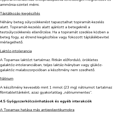
ammónia‑szintet mérni.
Táplálkozás-kiegészítés
Néhány beteg súlycsökkenést tapasztalhat topiramát‑kezelés
alatt. Topiramát‑kezelés alatt ajánlott a betegeknél a
testsúlycsökkenés ellenőrzése. Ha a topiramát szedése közben a
beteg fogy, az étrend kiegészítése vagy fokozott táplálékbevitel
mérlegelhető.
Laktóz-intolerancia
A Topamax laktózt tartalmaz. Ritkán előforduló, örökletes
galaktóz-intoleranciában, teljes laktáz-hiányban vagy glükóz-
galaktóz malabszorpcióban a készítmény nem szedhető.
Nátrium
A készítmény kevesebb mint 1 mmol (23 mg) nátriumot tartalmaz
filmtablettánként, azaz gyakorlatilag „nátriummentes”.
4.5 Gyógyszerkölcsönhatások és egyéb interakciók
A Topamax hatása más antiepileptikumokra