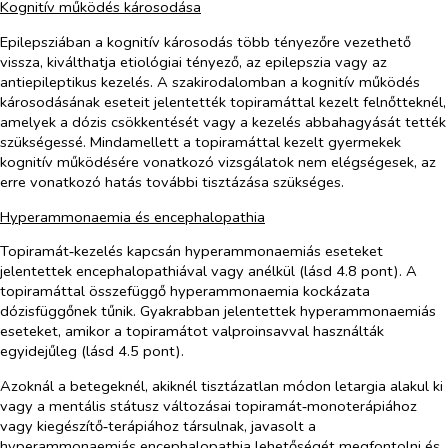
Kognitív működés károsodása
Epilepsziában a kognitív károsodás több tényezőre vezethető
vissza, kiválthatja etiológiai tényező, az epilepszia vagy az
antiepileptikus kezelés. A szakirodalomban a kognitív működés
károsodásának eseteit jelentették topiramáttal kezelt felnőtteknél,
amelyek a dózis csökkentését vagy a kezelés abbahagyását tették
szükségessé. Mindamellett a topiramáttal kezelt gyermekek
kognitív működésére vonatkozó vizsgálatok nem elégségesek, az
erre vonatkozó hatás további tisztázása szükséges.
Hyperammonaemia és encephalopathia
Topiramát‑kezelés kapcsán hyperammonaemiás eseteket
jelentettek encephalopathiával vagy anélkül (lásd 4.8 pont). A
topiramáttal összefüggő hyperammonaemia kockázata
dózisfüggőnek tűnik. Gyakrabban jelentettek hyperammonaemiás
eseteket, amikor a topiramátot valproinsavval használták
egyidejűleg (lásd 4.5 pont).
Azoknál a betegeknél, akiknél tisztázatlan módon letargia alakul ki
vagy a mentális státusz változásai topiramát‑monoterápiához
vagy kiegészítő‑terápiához társulnak, javasolt a
hyperammonaemiás encephalopathia lehetőségét megfontolni és