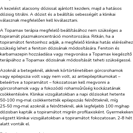
A kezelést alacsony dózissal ajánlott kezdeni, majd a hatásos
dózisig titrálni. A dózist és a beállítás sebességét a klinikai
válasznak megfelelően kell kiválasztani.
A Topamax terápia megfelelő beállításához nem szükséges a
topiramát plazmakoncentráció monitorozása. Ritkán, ha a
topiramátot fenitoinhoz adják, a megfelelő klinikai hatás eléréséhez
szükség lehet a fenitoin dózisának módosítására. Fenitoin és
karbamazepin hozzáadása vagy megvonása a Topamax kiegészítő
terápiához a Topamax dózisának módosítását teheti szükségessé.
Azoknál a betegeknél, akiknek kórtörténetében görcsrohamok
vagy epilepszia volt vagy nem volt, az antiepileptikumokat –
beleértve a topiramátot – fokozatosan kell megvonni a
görcsrohamok vagy a fokozódó rohamsűrűség kockázatának
csökkentésére. Klinikai vizsgálatokban a napi dózisokat hetente
50‑100 mg‑mal csökkentették epilepsziás felnőtteknél, míg
25‑50 mg‑mal azoknál a felnőtteknél, akik legfeljebb 100 mg/nap
dózisban kapták a topiramátot migrén profilaxisként. Gyermekeken
végzett klinikai vizsgálatokban a topiramátot fokozatosan, 2‑8 hét
alatt vonták el.