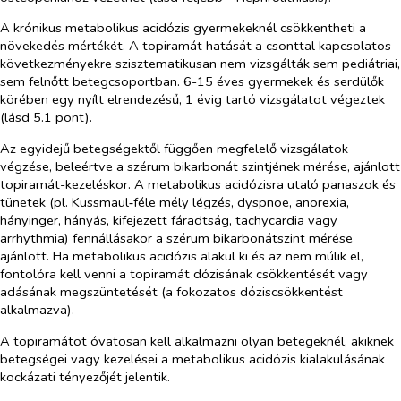
A krónikus metabolikus acidózis gyermekeknél csökkentheti a
növekedés mértékét. A topiramát hatását a csonttal kapcsolatos
következményekre szisztematikusan nem vizsgálták sem pediátriai,
sem felnőtt betegcsoportban. 6-15 éves gyermekek és serdülők
körében egy nyílt elrendezésű, 1 évig tartó vizsgálatot végeztek
(lásd 5.1 pont).
Az egyidejű betegségektől függően megfelelő vizsgálatok
végzése, beleértve a szérum bikarbonát szintjének mérése, ajánlott
topiramát-kezeléskor. A metabolikus acidózisra utaló panaszok és
tünetek (pl. Kussmaul‑féle mély légzés, dyspnoe, anorexia,
hányinger, hányás, kifejezett fáradtság, tachycardia vagy
arrhythmia) fennállásakor a szérum bikarbonátszint mérése
ajánlott. Ha metabolikus acidózis alakul ki és az nem múlik el,
fontolóra kell venni a topiramát dózisának csökkentését vagy
adásának megszüntetését (a fokozatos dóziscsökkentést
alkalmazva).
A topiramátot óvatosan kell alkalmazni olyan betegeknél, akiknek
betegségei vagy kezelései a metabolikus acidózis kialakulásának
kockázati tényezőjét jelentik.