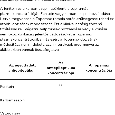
A fenitoin és a karbamazepin csökkenti a topiramát
plazmakoncentrációját. Fenitoin vagy karbamazepin hozzáadása,
illetve megvonása a Topamax terápia során szükségessé teheti ez
utóbbi dózisának módosítását. Ezt a klinikai hatásig történő
titrálással kell végezni. Valproinsav hozzáadása vagy elvonása
nem okoz klinikailag jelentős változásokat a Topamax
plazmakoncentrációjában, és ezért a Topamax dózisának
módosítása nem indokolt. Ezen interakciók eredményei az
alábbiakban vannak összefoglalva.
Az
Az együttadott
A Topamax
antiepileptikum
antiepileptikum
koncentrációja
koncentrációja
**
Fenitoin
Karbamazepin
Valproinsav