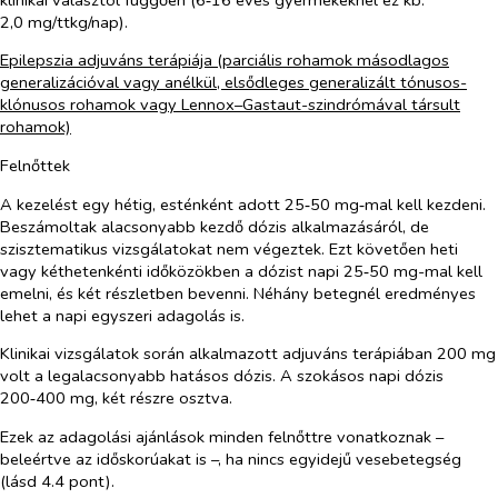
2,0 mg/ttkg/nap).
Epilepszia adjuváns terápiája (parciális rohamok másodlagos
generalizációval vagy anélkül, elsődleges generalizált tónusos-
klónusos rohamok vagy Lennox–Gastaut-szindrómával társult
rohamok)
Felnőttek
A kezelést egy hétig, esténként adott 25‑50 mg‑mal kell kezdeni.
Beszámoltak alacsonyabb kezdő dózis alkalmazásáról, de
szisztematikus vizsgálatokat nem végeztek. Ezt követően heti
vagy kéthetenkénti időközökben a dózist napi 25‑50 mg-mal kell
emelni, és két részletben bevenni. Néhány betegnél eredményes
lehet a napi egyszeri adagolás is.
Klinikai vizsgálatok során alkalmazott adjuváns terápiában 200 mg
volt a legalacsonyabb hatásos dózis. A szokásos napi dózis
200‑400 mg, két részre osztva.
Ezek az adagolási ajánlások minden felnőttre vonatkoznak –
beleértve az időskorúakat is –, ha nincs egyidejű vesebetegség
(lásd 4.4 pont).