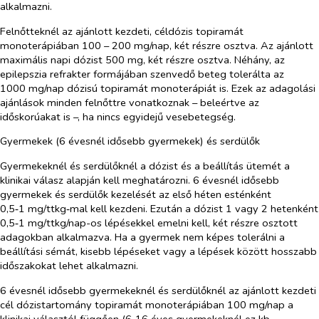
alkalmazni.
Felnőtteknél az ajánlott kezdeti, céldózis topiramát
monoterápiában 100 – 200 mg/nap, két részre osztva. Az ajánlott
maximális napi dózist 500 mg, két részre osztva. Néhány, az
epilepszia refrakter formájában szenvedő beteg tolerálta az
1000 mg/nap dózisú topiramát monoterápiát is. Ezek az adagolási
ajánlások minden felnőttre vonatkoznak – beleértve az
időskorúakat is –, ha nincs egyidejű vesebetegség.
Gyermekek (6 évesnél idősebb gyermekek) és serdülők
Gyermekeknél és serdülőknél a dózist és a beállítás ütemét a
klinikai válasz alapján kell meghatározni. 6 évesnél idősebb
gyermekek és serdülők kezelését az első héten esténként
0,5‑1 mg/ttkg‑mal kell kezdeni. Ezután a dózist 1 vagy 2 hetenként
0,5‑1 mg/ttkg/nap-os lépésekkel emelni kell, két részre osztott
adagokban alkalmazva. Ha a gyermek nem képes tolerálni a
beállítási sémát, kisebb lépéseket vagy a lépések között hosszabb
időszakokat lehet alkalmazni.
6 évesnél idősebb gyermekeknél és serdülőknél az ajánlott kezdeti
cél dózistartomány topiramát monoterápiában 100 mg/nap a
klinikai választól függően (6‑16 éves gyermekeknél ez kb.