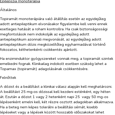
Epilepszia monoterápia
Általános
Topiramát monoterápiára való átállítás esetén az egyidejűleg
adott antiepileptikum elvonásakor figyelembe kell venni ennek
esetleges hatását a roham kontrollra. Ha csak biztonságossági
megfontolások nem indokolják az egyidejűleg adott
antiepileptikum azonnali megvonását, az egyidejűleg adott
antiepileptikum dózis megközelítőleg egyharmadával történő
fokozatos, kéthetenkénti csökkentés ajánlott.
Ha enziminduktor gyógyszereket vonnak meg, a topiramát szintek
emelkedni fognak. Klinikailag indokolt esetben szükség lehet a
Topamax (topiramát) adagolásának csökkentésére.
Felnőttek
A dózist és a beállítást a klinikai válasz alapján kell meghatározni.
A beállítást 25 mg‑os dózissal kell kezdeni esténként, egy héten
át. Ezután a dózist 1 vagy 2 hetenként napi 25 vagy 50 mg-os
lépésenként emelni kell, két részre osztott adagokban alkalmazva.
Ha a beteg nem képes tolerálni a beállítási sémát, kisebb
lépéseket vagy a lépések között hosszabb időszakokat lehet