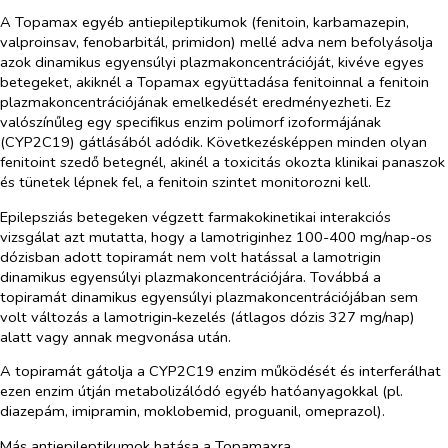
A Topamax egyéb antiepileptikumok (fenitoin, karbamazepin,
valproinsav, fenobarbitál, primidon) mellé adva nem befolyásolja
azok dinamikus egyensúlyi plazmakoncentrációját, kivéve egyes
betegeket, akiknél a Topamax együttadása fenitoinnal a fenitoin
plazmakoncentrációjának emelkedését eredményezheti. Ez
valószínűleg egy specifikus enzim polimorf izoformájának
(CYP2C19) gátlásából adódik. Következésképpen minden olyan
fenitoint szedő betegnél, akinél a toxicitás okozta klinikai panaszok
és tünetek lépnek fel, a fenitoin szintet monitorozni kell.
Epilepsziás betegeken végzett farmakokinetikai interakciós
vizsgálat azt mutatta, hogy a lamotriginhez 100-400 mg/nap-os
dózisban adott topiramát nem volt hatással a lamotrigin
dinamikus egyensúlyi plazmakoncentrációjára. Továbbá a
topiramát dinamikus egyensúlyi plazmakoncentrációjában sem
volt változás a lamotrigin‑kezelés (átlagos dózis 327 mg/nap)
alatt vagy annak megvonása után.
A topiramát gátolja a CYP2C19 enzim működését és interferálhat
ezen enzim útján metabolizálódó egyéb hatóanyagokkal (pl.
diazepám, imipramin, moklobemid, proguanil, omeprazol).
Más antiepileptikumok hatása a Topamaxra