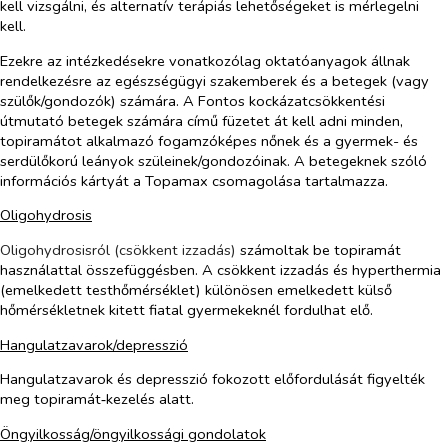
kell vizsgálni, és alternatív terápiás lehetőségeket is mérlegelni
kell.
Ezekre az intézkedésekre vonatkozólag oktatóanyagok állnak
rendelkezésre az egészségügyi szakemberek és a betegek (vagy
szülők/gondozók) számára. A Fontos kockázatcsökkentési
útmutató betegek számára című füzetet át kell adni minden,
topiramátot alkalmazó fogamzóképes nőnek és a gyermek- és
serdülőkorú leányok szüleinek/gondozóinak. A betegeknek szóló
információs kártyát a Topamax csomagolása tartalmazza.
Oligohydrosis
Oligohydrosisról (csökkent izzadás)
számoltak be topiramát
használattal összefüggésben. A csökkent izzadás és hyperthermia
(emelkedett testhőmérséklet) különösen emelkedett külső
hőmérsékletnek kitett fiatal gyermekeknél fordulhat elő.
Hangulatzavarok/depresszió
Hangulatzavarok és depresszió fokozott előfordulását figyelték
meg topiramát‑kezelés alatt.
Öngyilkosság/öngyilkossági gondolatok