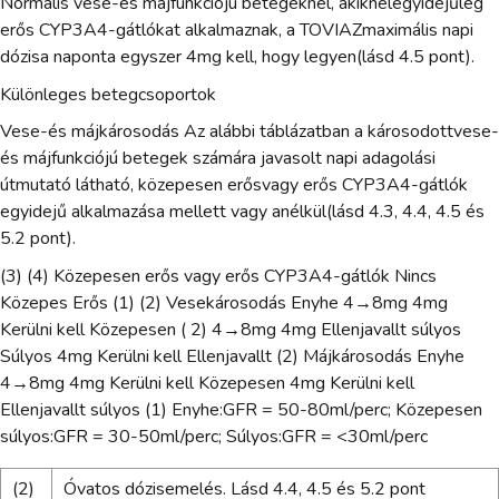
Normális vese-és májfunkciójú betegeknél, akiknélegyidejűleg
erős CYP3A4-gátlókat alkalmaznak, a TOVIAZmaximális napi
dózisa naponta egyszer 4mg kell, hogy legyen(lásd 4.5 pont).
Különleges betegcsoportok
Vese-és májkárosodás Az alábbi táblázatban a károsodottvese-
és májfunkciójú betegek számára javasolt napi adagolási
útmutató látható, közepesen erősvagy erős CYP3A4-gátlók
egyidejű alkalmazása mellett vagy anélkül(lásd 4.3, 4.4, 4.5 és
5.2 pont).
(3) (4) Közepesen erős vagy erős CYP3A4-gátlók Nincs
Közepes Erős (1) (2) Vesekárosodás Enyhe 4→8mg 4mg
Kerülni kell Közepesen ( 2) 4→8mg 4mg Ellenjavallt súlyos
Súlyos 4mg Kerülni kell Ellenjavallt (2) Májkárosodás Enyhe
4→8mg 4mg Kerülni kell Közepesen 4mg Kerülni kell
Ellenjavallt súlyos (1) Enyhe:GFR = 50-80ml/perc; Közepesen
súlyos:GFR = 30-50ml/perc; Súlyos:GFR = <30ml/perc
(2)
Óvatos dózisemelés. Lásd 4.4, 4.5 és 5.2 pont