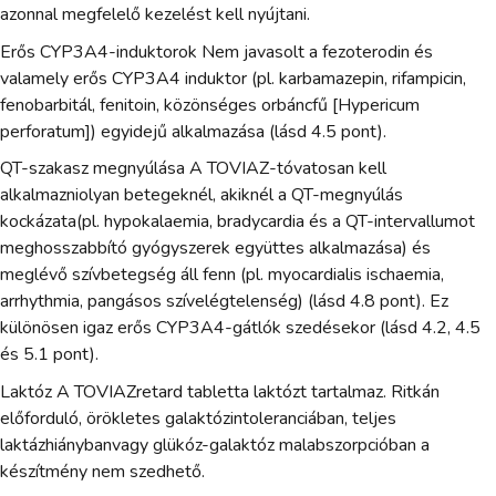
azonnal megfelelő kezelést kell nyújtani.
Erős CYP3A4-induktorok Nem javasolt a fezoterodin és
valamely erős CYP3A4 induktor (pl. karbamazepin, rifampicin,
fenobarbitál, fenitoin, közönséges orbáncfű [Hypericum
perforatum]) egyidejű alkalmazása (lásd 4.5 pont).
QT-szakasz megnyúlása A TOVIAZ-tóvatosan kell
alkalmazniolyan betegeknél, akiknél a QT-megnyúlás
kockázata(pl. hypokalaemia, bradycardia és a QT-intervallumot
meghosszabbító gyógyszerek együttes alkalmazása) és
meglévő szívbetegség áll fenn (pl. myocardialis ischaemia,
arrhythmia, pangásos szívelégtelenség) (lásd 4.8 pont). Ez
különösen igaz erős CYP3A4-gátlók szedésekor (lásd 4.2, 4.5
és 5.1 pont).
Laktóz A TOVIAZretard tabletta laktózt tartalmaz. Ritkán
előforduló, örökletes galaktózintoleranciában, teljes
laktázhiánybanvagy glükóz-galaktóz malabszorpcióban a
készítmény nem szedhető.