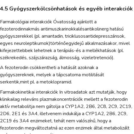
4.5 Gyógyszerkölcsönhatások és egyéb interakciók
Farmakológiai interakciók Óvatosság ajánlott a
fezoterodinnakmás antimuszkarinokkalésantikolinerg hatású
gyógyszerekkel (pl. amantadin, triciklusosantidepresszánsok,
egyes neuroleptikumok)történőegyidejű alkalmazásakor, mivel
kifejezettebbek lehetnek a terápiás-és a mellékhatások (pl.
székrekedés, szájszárazság, álmosság, vizeletretenció).
A fezoterodin csökkentheti a hatását azoknak a
gyógyszereknek, melyek a tápcsatorna motilitását
serkentik,mint pl. a metoklopramid.
Farmakokinetikai interakciók In vitroadatok azt mutatják, hogy
klinikailag releváns plazmakoncentrációk mellett a fezoterodin
aktív metabolitja nem gátolja a CYP1A2, 2B6, 2C8, 2C9, 2C19,
2D6, 2E1 és 3A4, illetvenem indukálja a CYP1A2, 2B6, 2C9,
2C19 és 3A4 enzimeket, tehát nem valószínű, hogy a
fezoterodin megváltoztatná az ezen enzimek által metabolizált