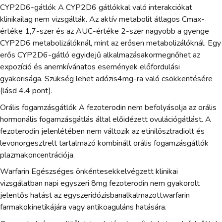
CYP2D6-gátlók A CYP2D6 gátlókkal való interakciókat
klinikailag nem vizsgálták. Az aktív metabolit átlagos Cmax-
értéke 1,7-szer és az AUC-értéke 2-szer nagyobb a gyenge
CYP2D6 metabolizálóknál, mint az erősen metabolizálóknál. Egy
erős CYP2D6-gátló egyidejű alkalmazásakormegnőhet az
expozíció és anemkívánatos események előfordulási
gyakorisága. Szükség lehet adózis4mg-ra való csökkentésére
(lásd 4.4 pont).
Orális fogamzásgátlók A fezoterodin nem befolyásolja az orális
hormonális fogamzásgátlás által előidézett ovulációgátlást. A
fezoterodin jelenlétében nem változik az etinilösztradiolt és
levonorgesztrelt tartalmazó kombinált orális fogamzásgátlók
plazmakoncentrációja.
Warfarin Egészséges önkéntesekkelvégzett klinikai
vizsgálatban napi egyszeri 8mg fezoterodin nem gyakorolt
jelentős hatást az egyszeridózisbanalkalmazottwarfarin
farmakokinetikájára vagy antikoaguláns hatására.