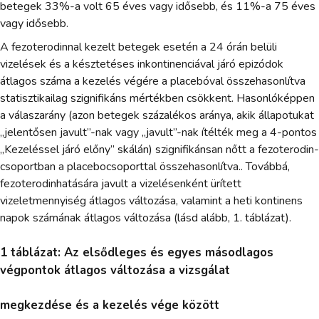
betegek 33%-a volt 65 éves vagy idősebb, és 11%-a 75 éves
vagy idősebb.
A fezoterodinnal kezelt betegek esetén a 24 órán belüli
vizelések és a késztetéses inkontinenciával járó epizódok
átlagos száma a kezelés végére a placebóval összehasonlítva
statisztikailag szignifikáns mértékben csökkent. Hasonlóképpen
a válaszarány (azon betegek százalékos aránya, akik állapotukat
„jelentősen javult”-nak vagy „javult”-nak ítélték meg a 4-pontos
„Kezeléssel járó előny” skálán) szignifikánsan nőtt a fezoterodin-
csoportban a placebocsoporttal összehasonlítva.. Továbbá,
fezoterodinhatására javult a vizelésenként ürített
vizeletmennyiség átlagos változása, valamint a heti kontinens
napok számának átlagos változása (lásd alább, 1. táblázat).
1 táblázat: Az elsődleges és egyes másodlagos
végpontok átlagos változása a vizsgálat
megkezdése és a kezelés vége között