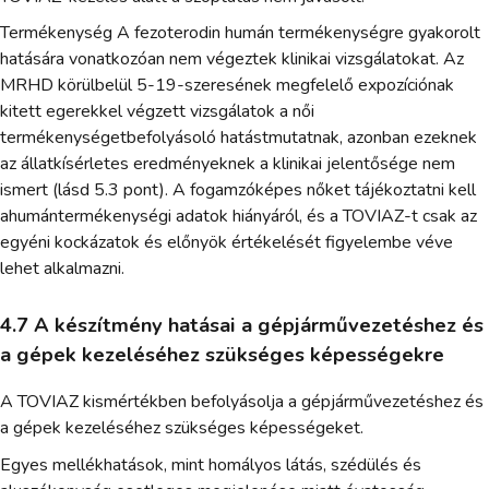
Termékenység A fezoterodin humán termékenységre gyakorolt
hatására vonatkozóan nem végeztek klinikai vizsgálatokat. Az
MRHD körülbelül 5-19-szeresének megfelelő expozíciónak
kitett egerekkel végzett vizsgálatok a női
termékenységetbefolyásoló hatástmutatnak, azonban ezeknek
az állatkísérletes eredményeknek a klinikai jelentősége nem
ismert (lásd 5.3 pont). A fogamzóképes nőket tájékoztatni kell
ahumántermékenységi adatok hiányáról, és a TOVIAZ-t csak az
egyéni kockázatok és előnyök értékelését figyelembe véve
lehet alkalmazni.
4.7 A készítmény hatásai a gépjárművezetéshez és
a gépek kezeléséhez szükséges képességekre
A TOVIAZ kismértékben befolyásolja a gépjárművezetéshez és
a gépek kezeléséhez szükséges képességeket.
Egyes mellékhatások, mint homályos látás, szédülés és