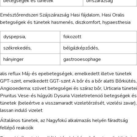
betegségek és tünetek
orrszárazság
Emésztőrendszeri Szájszárazság Hasi fájdalom, Hasi Oralis
betegségek és tünetek hasmenés, diszkomfort, hypaesthesia
dyspepsia,
fokozott
székrekedés,
bélgázképződés,
hányinger
gastrooesophage
alis reflux Máj-és epebetegségek, emelkedett illetve tünetek
GPT-szint, emelkedett GGT-szint A bőr és a bőr alatti Bőrkiütés,
Angiooedema; szövet betegségei és száraz bőr, Urticaria tünetei
Pruritus Vese-és húgyúti Dysuria Vizeletretenció betegségek és
tünetek (beleértve a visszamaradt vizeletérzését, vizelési zavar),
lassan induló vizelet
Általános tünetek, az Nagyfokú alkalmazás helyén fáradtság
fellépő reakciók