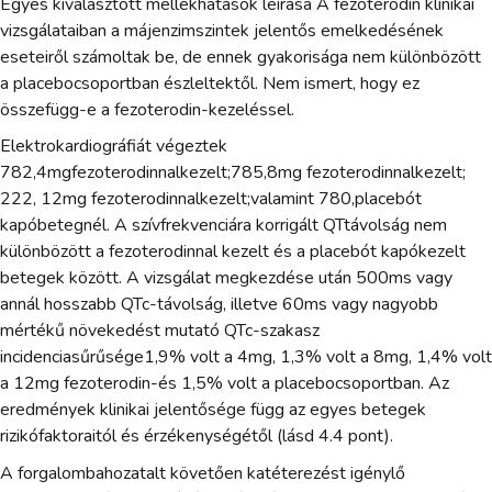
Egyes kiválasztott mellékhatások leírása A fezoterodin klinikai
vizsgálataiban a májenzimszintek jelentős emelkedésének
eseteiről számoltak be, de ennek gyakorisága nem különbözött
a placebocsoportban észleltektől. Nem ismert, hogy ez
összefügg-e a fezoterodin-kezeléssel.
Elektrokardiográfiát végeztek
782,4mgfezoterodinnalkezelt;785,8mg fezoterodinnalkezelt;
222, 12mg fezoterodinnalkezelt;valamint 780,placebót
kapóbetegnél. A szívfrekvenciára korrigált QTtávolság nem
különbözött a fezoterodinnal kezelt és a placebót kapókezelt
betegek között. A vizsgálat megkezdése után 500ms vagy
annál hosszabb QTc-távolság, illetve 60ms vagy nagyobb
mértékű növekedést mutató QTc-szakasz
incidenciasűrűsége1,9% volt a 4mg, 1,3% volt a 8mg, 1,4% volt
a 12mg fezoterodin-és 1,5% volt a placebocsoportban. Az
eredmények klinikai jelentősége függ az egyes betegek
rizikófaktoraitól és érzékenységétől (lásd 4.4 pont).
A forgalombahozatalt követően katéterezést igénylő