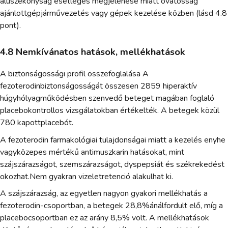
aluszékonyság esetleges megjelenése miatt óvatosság
ajánlottgépjárművezetés vagy gépek kezelése közben (lásd 4.8
pont).
4.8 Nemkívánatos hatások, mellékhatások
A biztonságossági profil összefoglalása A
fezoterodinbiztonságosságát összesen 2859 hiperaktív
húgyhólyagműködésben szenvedő beteget magában foglaló
placebokontrollos vizsgálatokban értékelték. A betegek közül
780 kapottplacebót.
A fezoterodin farmakológiai tulajdonságai miatt a kezelés enyhe
vagyközepes mértékű antimuszkarin hatásokat, mint
szájszárazságot, szemszárazságot, dyspepsiát és székrekedést
okozhat.Nem gyakran vizeletretenció alakulhat ki.
A szájszárazság, az egyetlen nagyon gyakori mellékhatás a
fezoterodin-csoportban, a betegek 28,8%ánálfordult elő, míg a
placebocsoportban ez az arány 8,5% volt. A mellékhatások