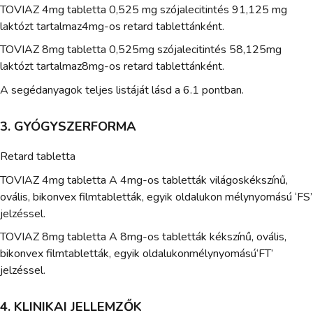
TOVIAZ 4mg tabletta 0,525 mg szójalecitintés 91,125 mg
laktózt tartalmaz4mg-os retard tablettánként.
TOVIAZ 8mg tabletta 0,525mg szójalecitintés 58,125mg
laktózt tartalmaz8mg-os retard tablettánként.
A segédanyagok teljes listáját lásd a 6.1 pontban.
3. GYÓGYSZERFORMA
Retard tabletta
TOVIAZ 4mg tabletta A 4mg-os tabletták világoskékszínű,
ovális, bikonvex filmtabletták, egyik oldalukon mélynyomású ‘FS’
jelzéssel.
TOVIAZ 8mg tabletta A 8mg-os tabletták kékszínű, ovális,
bikonvex filmtabletták, egyik oldalukonmélynyomású‘FT’
jelzéssel.
4. KLINIKAI JELLEMZŐK