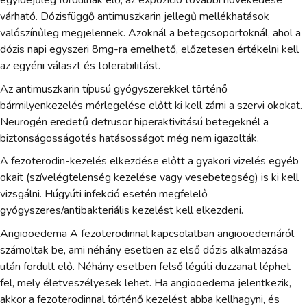
egyidejűleg fordulnak elő, az expozíció további növekedése
várható. Dózisfüggő antimuszkarin jellegű mellékhatások
valószínűleg megjelennek. Azoknál a betegcsoportoknál, ahol a
dózis napi egyszeri 8mg-ra emelhető, előzetesen értékelni kell
az egyéni választ és tolerabilitást.
Az antimuszkarin típusú gyógyszerekkel történő
bármilyenkezelés mérlegelése előtt ki kell zárni a szervi okokat.
Neurogén eredetű detrusor hiperaktivitású betegeknél a
biztonságosságotés hatásosságot még nem igazolták.
A fezoterodin-kezelés elkezdése előtt a gyakori vizelés egyéb
okait (szívelégtelenség kezelése vagy vesebetegség) is ki kell
vizsgálni. Húgyúti infekció esetén megfelelő
gyógyszeres/antibakteriális kezelést kell elkezdeni.
Angiooedema A fezoterodinnal kapcsolatban angiooedemáról
számoltak be, ami néhány esetben az első dózis alkalmazása
után fordult elő. Néhány esetben felső légúti duzzanat léphet
fel, mely életveszélyesek lehet. Ha angiooedema jelentkezik,
akkor a fezoterodinnal történő kezelést abba kellhagyni, és