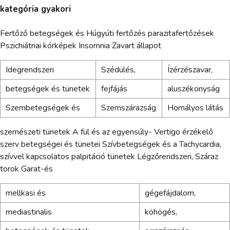
kategória gyakori
Fertőző betegségek és Húgyúti fertőzés parazitafertőzések
Pszichiátriai kórképek Insomnia Zavart állapot
Idegrendszeri
Szédülés,
Ízérzészavar,
betegségek és tünetek
fejfájás
aluszékonyság
Szembetegségek és
Szemszárazság
Homályos látás
szemészeti tünetek A fül és az egyensúly- Vertigo érzékelő
szerv betegségei és tünetei Szívbetegségek és a Tachycardia,
szívvel kapcsolatos palpitáció tünetek Légzőrendszeri, Száraz
torok Garat-és
mellkasi és
gégefájdalom,
mediastinalis
köhögés,