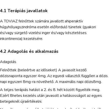
4.1 Terápiás javallatok
A TOVIAZ felnőttek számára javallott ahiperaktív
húgyhólyagszindróma esetén előforduló tünetek (gyakori
és/vagy sürgető vizelési inger és/vagy késztetéses
inkontinencia) kezelésére.
4.2 Adagolás és alkalmazás
Adagolás
Felnőttek (beleértve az időseket) A javasolt kezdő
dózisnaponta egyszer 4mg. Az egyedi választól függően a dózis
napi egyszeri 8mg-ra növelhető. A maximális napi dózis8mg.
A teljes terápiás hatást a 2. és 8. hét között figyelték meg.
Ezért 8hetes kezelés után javasolt a hatásosságot az egyes
betegeknél újraértékelni.