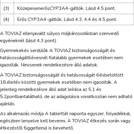
(3)
KözepesenerősCYP3A4-gátlók. Lásd 4.5 pont.
(4)
Erős CYP3A4-gátlók. Lásd 4.3, 4.4 és 4.5 pont.
A TOVIAZ ellenjavallt súlyos májkárosodásban szenvedő
egyéneknél (lásd 4.3 pont).
Gyermekekés serdülők A TOVIAZ biztonságosságát és
hatásosságát6évesnél fiatalabb gyermekek esetében nem
igazolták. Nincsenek rendelkezésre álló adatok.
A TOVIAZ biztonságosságát és hatásosságát 6ésbetöltött
18.életév közötti gyermekek esetében nem igazolták. A
jelenleg rendelkezésre álló adat leírása az 5.1 és
5.2pontbantalálható, de az adagolásra vonatkozóan nem adható
ajánlás.
Az alkalmazás módja A tablettát naponta egyszer, folyadékkal,
egészben lenyelve kell bevenni. A TOVIAZ étkezés során vagy
étkezéstől függetlenül is bevehető.