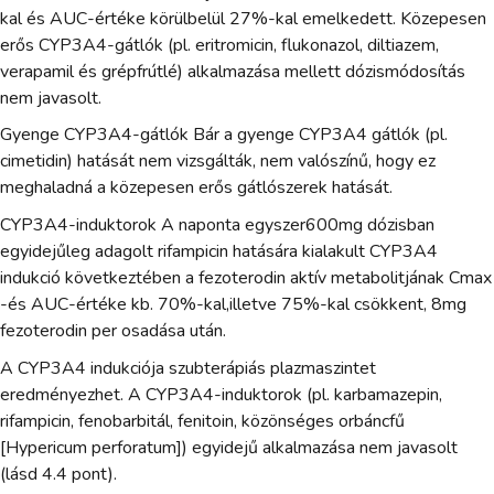
kal és AUC-értéke körülbelül 27%-kal emelkedett. Közepesen
erős CYP3A4-gátlók (pl. eritromicin, flukonazol, diltiazem,
verapamil és grépfrútlé) alkalmazása mellett dózismódosítás
nem javasolt.
Gyenge CYP3A4-gátlók Bár a gyenge CYP3A4 gátlók (pl.
cimetidin) hatását nem vizsgálták, nem valószínű, hogy ez
meghaladná a közepesen erős gátlószerek hatását.
CYP3A4-induktorok A naponta egyszer600mg dózisban
egyidejűleg adagolt rifampicin hatására kialakult CYP3A4
indukció következtében a fezoterodin aktív metabolitjának Cmax
-és AUC-értéke kb. 70%-kal,illetve 75%-kal csökkent, 8mg
fezoterodin per osadása után.
A CYP3A4 indukciója szubterápiás plazmaszintet
eredményezhet. A CYP3A4-induktorok (pl. karbamazepin,
rifampicin, fenobarbitál, fenitoin, közönséges orbáncfű
[Hypericum perforatum]) egyidejű alkalmazása nem javasolt
(lásd 4.4 pont).