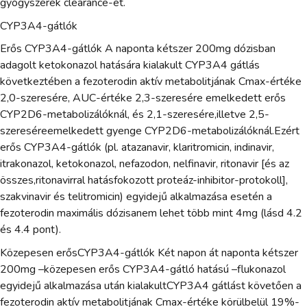
gyógyszerek clearance-ét.
CYP3A4-gátlók
Erős CYP3A4-gátlók A naponta kétszer 200mg dózisban
adagolt ketokonazol hatására kialakult CYP3A4 gátlás
következtében a fezoterodin aktív metabolitjának Cmax-értéke
2,0-szeresére, AUC-értéke 2,3-szeresére emelkedett erős
CYP2D6-metabolizálóknál, és 2,1-szeresére,illetve 2,5-
szereséreemelkedett gyenge CYP2D6-metabolizálóknál.Ezért
erős CYP3A4-gátlók (pl. atazanavir, klaritromicin, indinavir,
itrakonazol, ketokonazol, nefazodon, nelfinavir, ritonavir [és az
összes,ritonavirral hatásfokozott proteáz-inhibitor-protokoll],
szakvinavir és telitromicin) egyidejű alkalmazása esetén a
fezoterodin maximális dózisanem lehet több mint 4mg (lásd 4.2
és 4.4 pont).
Közepesen erősCYP3A4-gátlók Két napon át naponta kétszer
200mg –közepesen erős CYP3A4-gátló hatású –flukonazol
egyidejű alkalmazása után kialakultCYP3A4 gátlást követően a
fezoterodin aktív metabolitjának Cmax-értéke körülbelül 19%-