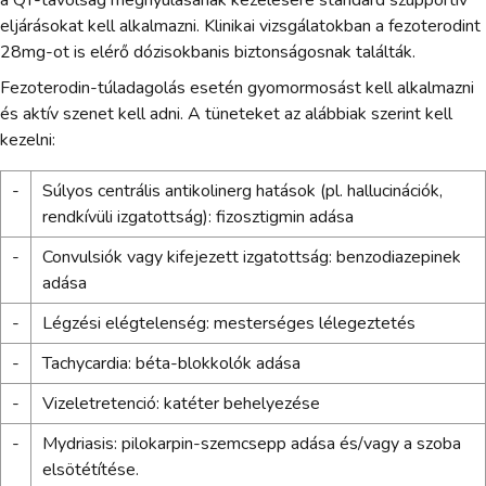
eljárásokat kell alkalmazni. Klinikai vizsgálatokban a fezoterodint
28mg-ot is elérő dózisokbanis biztonságosnak találták.
Fezoterodin-túladagolás esetén gyomormosást kell alkalmazni
és aktív szenet kell adni. A tüneteket az alábbiak szerint kell
kezelni:
-
Súlyos centrális antikolinerg hatások (pl. hallucinációk,
rendkívüli izgatottság): fizosztigmin adása
-
Convulsiók vagy kifejezett izgatottság: benzodiazepinek
adása
-
Légzési elégtelenség: mesterséges lélegeztetés
-
Tachycardia: béta-blokkolók adása
-
Vizeletretenció: katéter behelyezése
-
Mydriasis: pilokarpin-szemcsepp adása és/vagy a szoba
elsötétítése.