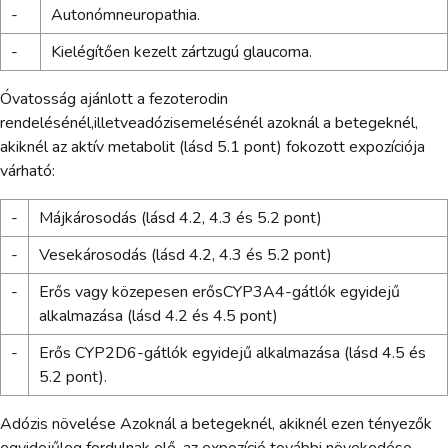
-
Autonómneuropathia.
-
Kielégítően kezelt zártzugú glaucoma.
Óvatosság ajánlott a fezoterodin
rendelésénél,illetveadózisemelésénél azoknál a betegeknél,
akiknél az aktív metabolit (lásd 5.1 pont) fokozott expozíciója
várható:
-
Májkárosodás (lásd 4.2, 4.3 és 5.2 pont)
-
Vesekárosodás (lásd 4.2, 4.3 és 5.2 pont)
-
Erős vagy közepesen erősCYP3A4-gátlók egyidejű
alkalmazása (lásd 4.2 és 4.5 pont)
-
Erős CYP2D6-gátlók egyidejű alkalmazása (lásd 4.5 és
5.2 pont).
Adózis növelése Azoknál a betegeknél, akiknél ezen tényezők