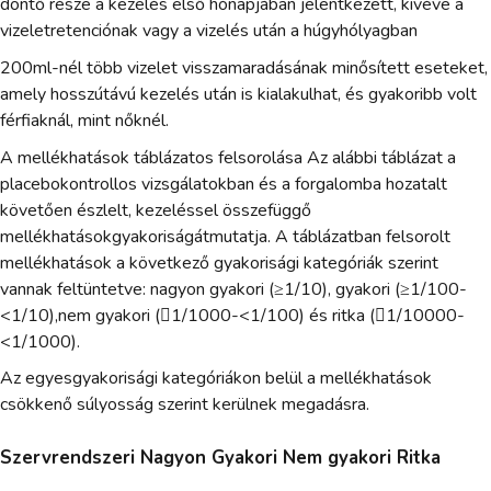
döntő része a kezelés első hónapjában jelentkezett, kivéve a
vizeletretenciónak vagy a vizelés után a húgyhólyagban
200ml-nél több vizelet visszamaradásának minősített eseteket,
amely hosszútávú kezelés után is kialakulhat, és gyakoribb volt
férfiaknál, mint nőknél.
A mellékhatások táblázatos felsorolása Az alábbi táblázat a
placebokontrollos vizsgálatokban és a forgalomba hozatalt
követően észlelt, kezeléssel összefüggő
mellékhatásokgyakoriságátmutatja. A táblázatban felsorolt
mellékhatások a következő gyakorisági kategóriák szerint
vannak feltüntetve: nagyon gyakori (≥1/10), gyakori (≥1/100-
<1/10),nem gyakori (1/1000-<1/100) és ritka (1/10000-
<1/1000).
Az egyesgyakorisági kategóriákon belül a mellékhatások
csökkenő súlyosság szerint kerülnek megadásra.
Szervrendszeri Nagyon Gyakori Nem gyakori Ritka