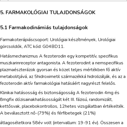
5. FARMAKOLÓGIAI TULAJDONSÁGOK
5.1 Farmakodinámiás tulajdonságok
Farmakoterápiáscsoport: Urológiai készítmények, Urológiai
görcsoldók, ATC kód: G04BD11.
Hatásmechanizmus A fezoterodin egy kompetitív, specifikus
muszkarinreceptor antagonista. A fezoterodint a nemspecifikus
plazmaészterázok gyorsan és közel teljes mértékben fő aktív
metabolitjává, az 5hidroximetil származékká hidrolizálják, és az a
fezoterodin aktív farmakológiai hatásáért nagyrészt felelős.
Klinikai hatásosság és biztonságosság A fezoterodin 4mg és
8mgfix dózisainakhatásosságát két III. fázisú, randomizált,
kettősvak, placebokontrollos, 12hetes vizsgálatban értékelték.
A beválasztott nő-(79%) és férfibetegek (21%)
átlagoséletkora 58év volt (intervallum: 19-91 év). Összesen a