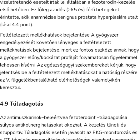
vizeletretenció eseteit írták le, általában a fezoterodin-kezelés
első hetében. Ez főleg az idős (≥65 év) férfi betegeket
érintette, akik anamnézise benignus prostata hyperplasiára utalt
(lásd 4.4 pont).
Feltételezett mellékhatások bejelentése A gyógyszer
engedélyezését követően lényeges a feltételezett
mellékhatások bejelentése, mert ez fontos eszköze annak, hogy
a gyógyszer előny/kockázat profilját folyamatosan figyelemmel
lehessen kísérni. Az egészségügyi szakembereket kérjük, hogy
jelentsék be a feltételezett mellékhatásokat a hatóság részére
az V. függelékbentalálható elérhetőségek valamelyikén
keresztül.
4.9 Túladagolás
Az antimuszkarinok–beleértvea fezoterodint –túladagolása
súlyos antikolinerg hatásokat okozhat. A kezelés tüneti és
szupportív. Túladagolás esetén javasolt az EKG-monitorozás és
a QT-távolság megnyúlásának kezelésére standard szupportív