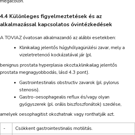
megacolon.
4.4 Különleges figyelmeztetések és az
alkalmazással kapcsolatos óvintézkedések
A TOVIAZ óvatosan alkalmazandó az alábbi esetekben:
Klinikailag jelentős húgyhólyagürülési zavar, mely a
vizeletretenció kockázatával jár (pl.
benignus prostata hyperplasia okozta,klinikailag jelentős
prostata megnagyobbodás, lásd 4.3 pont).
Gastrointestinalis obstructiv zavarok (pl. pylorus
stenosis).
Gastro-oesophagealis reflux és/vagy olyan
gyógyszerek (pl. orális biszfoszfonátok) szedése,
amelyek oesophagitist okozhatnak vagy ronthatják azt.
-
Csökkent gastrointestinalis motilitás.