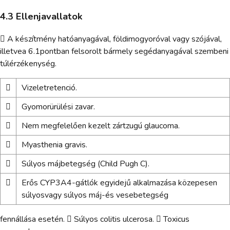
4.3 Ellenjavallatok
 A készítmény hatóanyagával, földimogyoróval vagy szójával,
illetvea 6.1pontban felsorolt bármely segédanyagával szembeni
túlérzékenység.

Vizeletretenció.

Gyomorürülési zavar.

Nem megfelelően kezelt zártzugú glaucoma.

Myasthenia gravis.

Súlyos májbetegség (Child Pugh C).

Erős CYP3A4-gátlók egyidejű alkalmazása közepesen
súlyosvagy súlyos máj-és vesebetegség
fennállása esetén.  Súlyos colitis ulcerosa.  Toxicus