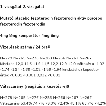
1. vizsgálat 2. vizsgálat
Mutató placebo fezoterodin fezoterodin aktív placebo
fezoterodin fezoterodin
4mg 8mg komparátor 4mg 8mg
Vizelések száma / 24 óra#
N=279 N=265 N=276 N=283 N=266 N=267 N=267
Kiindulás 12,0 11,6 11,9 11,5 12,2 12,9 12,0 Változás a -1,02
-1,74 -1,94 -1,69 -1,02 -1,86 -1,94 kiinduláshoz képest p-
érték <0,001 <0,001 0,032 <0,001
Válaszarány (reagálás a kezelésre)#
N=279 N=265 N=276 N=283 N=266 N=267 N=267
Válaszarány 53,4% 74,7% 79,0% 72,4% 45,1% 63,7% 74,2%