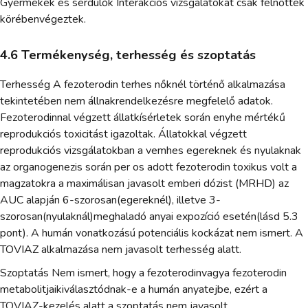
Gyermekek és serdülők Interakciós vizsgálatokat csak felnőttek
körébenvégeztek.
4.6 Termékenység, terhesség és szoptatás
Terhesség A fezoterodin terhes nőknél történő alkalmazása
tekintetében nem állnakrendelkezésre megfelelő adatok.
Fezoterodinnal végzett állatkísérletek során enyhe mértékű
reprodukciós toxicitást igazoltak. Állatokkal végzett
reprodukciós vizsgálatokban a vemhes egereknek és nyulaknak
az organogenezis során per os adott fezoterodin toxikus volt a
magzatokra a maximálisan javasolt emberi dózist (MRHD) az
AUC alapján 6-szorosan(egereknél), illetve 3-
szorosan(nyulaknál)meghaladó anyai expozíció esetén(lásd 5.3
pont). A humán vonatkozású potenciális kockázat nem ismert. A
TOVIAZ alkalmazása nem javasolt terhesség alatt.
Szoptatás Nem ismert, hogy a fezoterodinvagya fezoterodin
metabolitjaikiválasztódnak-e a humán anyatejbe, ezért a
TOVIAZ-kezelés alatt a szoptatás nem javasolt.