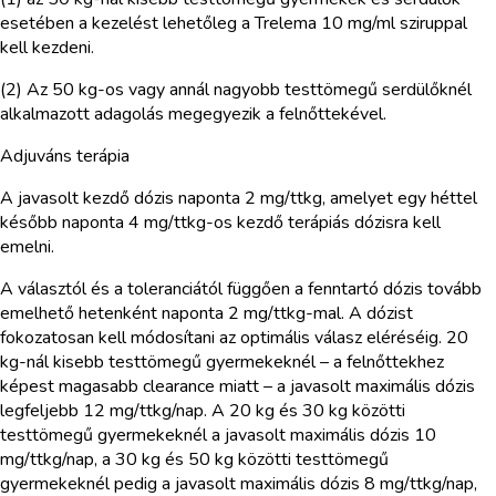
esetében a kezelést lehetőleg a Trelema 10 mg/ml sziruppal
kell kezdeni.
(2) Az 50 kg-os vagy annál nagyobb testtömegű serdülőknél
alkalmazott adagolás megegyezik a felnőttekével.
Adjuváns terápia
A javasolt kezdő dózis naponta 2 mg/ttkg, amelyet egy héttel
később naponta 4 mg/ttkg-os kezdő terápiás dózisra kell
emelni.
A választól és a toleranciától függően a fenntartó dózis tovább
emelhető hetenként naponta 2 mg/ttkg-mal. A dózist
fokozatosan kell módosítani az optimális válasz eléréséig. 20
kg-nál kisebb testtömegű gyermekeknél – a felnőttekhez
képest magasabb clearance miatt – a javasolt maximális dózis
legfeljebb 12 mg/ttkg/nap. A 20 kg és 30 kg közötti
testtömegű gyermekeknél a javasolt maximális dózis 10
mg/ttkg/nap, a 30 kg és 50 kg közötti testtömegű
gyermekeknél pedig a javasolt maximális dózis 8 mg/ttkg/nap,