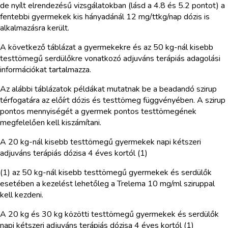
de nyílt elrendezésű vizsgálatokban (lásd a 4.8 és 5.2 pontot) a
fentebbi gyermekek kis hányadánál 12 mg/ttkg/nap dózis is
alkalmazásra került.
A következő táblázat a gyermekekre és az 50 kg-nál kisebb
testtömegű serdülőkre vonatkozó adjuváns terápiás adagolási
információkat tartalmazza.
Az alábbi táblázatok példákat mutatnak be a beadandó szirup
térfogatára az előírt dózis és testtömeg függvényében. A szirup
pontos mennyiségét a gyermek pontos testtömegének
megfelelően kell kiszámítani.
A 20 kg-nál kisebb testtömegű gyermekek napi kétszeri
adjuváns terápiás dózisa 4 éves kortól (1)
(1) az 50 kg-nál kisebb testtömegű gyermekek és serdülők
esetében a kezelést lehetőleg a Trelema 10 mg/ml sziruppal
kell kezdeni.
A 20 kg és 30 kg közötti testtömegű gyermekek és serdülők
napi kétszeri adjuváns terápiás dózisa 4 éves kortól (1)