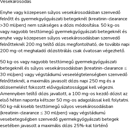
Vesekárosodás
Enyhe vagy közepesen súlyos vesekárosodásban szenvedő
felnőtt és gyermekgyógyászati betegeknél (kreatinin-clearance
>30 ml/perc) nem szükséges a dózis módosítása. 50 kg-os
vagy nagyobb testtömegű gyermekgyógyászati betegeknél és
enyhe vagy közepesen súlyos vesekárosodásban szenvedő
felnőtteknél 200 mg telítő dózis megfontolható, de további napi
200 mg-ot meghaladó dózistitrálás csak óvatosan végezhető.
50 kg-os vagy nagyobb testtömegű gyermekgyógyászati
betegeknél és súlyos vesekárosodásban (kreatinin-clearance ≤
30 ml/perc) vagy végstádiumú veseelégtelenségben szenvedő
felnőtteknél, a maximális javasolt dózis napi 250 mg és a
dózisemelést fokozott elővigyázatossággal kell végezni.
Amennyiben telítő dózis javallott, a 100 mg-os kezdő dózist az
első héten naponta kétszer 50 mg-os adagolással kell folytatni.
50 kg-nál kisebb testtömegű súlyos vesekárosodásban
(kreatinin-clearance ≤ 30 ml/perc) vagy végstádiumú
vesebetegségben szenvedő gyermekgyógyászati betegek
esetében javasolt a maximális dózis 25%-kal történő