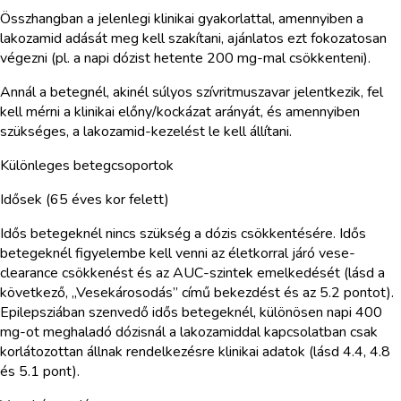
Összhangban a jelenlegi klinikai gyakorlattal, amennyiben a
lakozamid adását meg kell szakítani, ajánlatos ezt fokozatosan
végezni (pl. a napi dózist hetente 200 mg-mal csökkenteni).
Annál a betegnél, akinél súlyos szívritmuszavar jelentkezik, fel
kell mérni a klinikai előny/kockázat arányát, és amennyiben
szükséges, a lakozamid-kezelést le kell állítani.
Különleges betegcsoportok
Idősek (65 éves kor felett)
Idős betegeknél nincs szükség a dózis csökkentésére. Idős
betegeknél figyelembe kell venni az életkorral járó vese-
clearance csökkenést és az AUC-szintek emelkedését (lásd a
következő, „Vesekárosodás” című bekezdést és az 5.2 pontot).
Epilepsziában szenvedő idős betegeknél, különösen napi 400
mg-ot meghaladó dózisnál a lakozamiddal kapcsolatban csak
korlátozottan állnak rendelkezésre klinikai adatok (lásd 4.4, 4.8
és 5.1 pont).