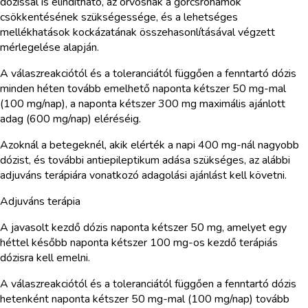
dózissal is elindítható, az orvosnak a görcsrohamok
csökkentésének szükségessége, és a lehetséges
mellékhatások kockázatának összehasonlításával végzett
mérlegelése alapján.
A válaszreakciótól és a toleranciától függően a fenntartó dózis
minden héten tovább emelhető naponta kétszer 50 mg-mal
(100 mg/nap), a naponta kétszer 300 mg maximális ajánlott
adag (600 mg/nap) eléréséig.
Azoknál a betegeknél, akik elérték a napi 400 mg-nál nagyobb
dózist, és további antiepileptikum adása szükséges, az alábbi
adjuváns terápiára vonatkozó adagolási ajánlást kell követni.
Adjuváns terápia
A javasolt kezdő dózis naponta kétszer 50 mg, amelyet egy
héttel később naponta kétszer 100 mg-os kezdő terápiás
dózisra kell emelni.
A válaszreakciótól és a toleranciától függően a fenntartó dózis
hetenként naponta kétszer 50 mg-mal (100 mg/nap) tovább