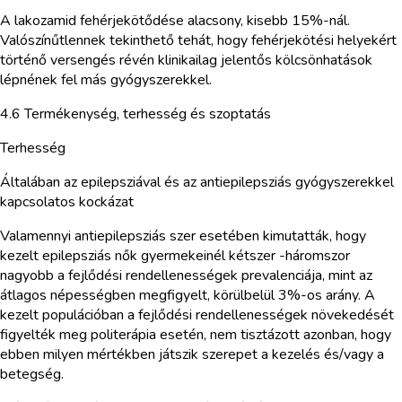
A lakozamid fehérjekötődése alacsony, kisebb 15%-nál.
Valószínűtlennek tekinthető tehát, hogy fehérjekötési helyekért
történő versengés révén klinikailag jelentős kölcsönhatások
lépnének fel más gyógyszerekkel.
4.6 Termékenység, terhesség és szoptatás
Terhesség
Általában az epilepsziával és az antiepilepsziás gyógyszerekkel
kapcsolatos kockázat
Valamennyi antiepilepsziás szer esetében kimutatták, hogy
kezelt epilepsziás nők gyermekeinél kétszer -háromszor
nagyobb a fejlődési rendellenességek prevalenciája, mint az
átlagos népességben megfigyelt, körülbelül 3%-os arány. A
kezelt populációban a fejlődési rendellenességek növekedését
figyelték meg politerápia esetén, nem tisztázott azonban, hogy
ebben milyen mértékben játszik szerepet a kezelés és/vagy a
betegség.