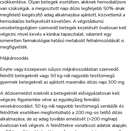
csökkentése. Olyan betegek esetében, akiknek hemodialízisre
van szükségük, a megosztott napi dózis legfeljebb 50%-ának
megfelelő kiegészítő adag alkalmazása ajánlott, közvetlenül a
hemodialízis befejezését követően. A végstádiumú
vesebetegségben szenvedő betegek kezelését óvatosan kell
végezni, mivel kevés a klinikai tapasztalat, valamint egy
ismeretlen farmakológiai hatású metabolit felhalmozódását is
megfigyelték.
Májkárosodás
Enyhe vagy közepesen súlyos májkárosodásban szenvedő
felnőtt betegeknél vagy 50 kg-nál nagyobb testtömegű
gyermek betegeknél az ajánlott maximális dózis napi 300 mg.
A dózisemelést ezeknél a betegeknél elővigyázatosan kell
végezni, figyelembe véve az egyidejűleg fennálló
vesekárosodást. 50 kg-nál nagyobb testtömegű serdülők és
felnőttek esetében megfontolható a 200 mg-os telítő dózis
alkalmazása, de az adag további emelését (>200 mg/nap)
óvatosan kell végezni. A felnőttekre vonatkozó adatok alapján,