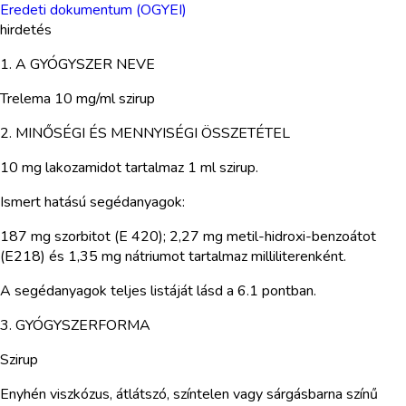
Eredeti dokumentum (OGYEI)
hirdetés
1. A GYÓGYSZER NEVE
Trelema 10 mg/ml szirup
2. MINŐSÉGI ÉS MENNYISÉGI ÖSSZETÉTEL
10 mg lakozamidot tartalmaz 1 ml szirup.
Ismert hatású segédanyagok:
187 mg szorbitot (E 420); 2,27 mg metil-hidroxi-benzoátot
(E218) és 1,35 mg nátriumot tartalmaz milliliterenként.
A segédanyagok teljes listáját lásd a 6.1 pontban.
3. GYÓGYSZERFORMA
Szirup
Enyhén viszkózus, átlátszó, színtelen vagy sárgásbarna színű