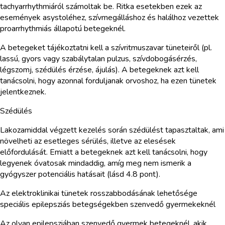
tachyarrhythmiáról számoltak be. Ritka esetekben ezek az
események asystoléhez, szívmegálláshoz és halálhoz vezettek
proarrhythmiás állapotú betegeknél.
A betegeket tájékoztatni kell a szívritmuszavar tüneteiről (pl.
lassú, gyors vagy szabálytalan pulzus, szívdobogásérzés,
légszomj, szédülés érzése, ájulás). A betegeknek azt kell
tanácsolni, hogy azonnal forduljanak orvoshoz, ha ezen tünetek
jelentkeznek.
Szédülés
Lakozamiddal végzett kezelés során szédülést tapasztaltak, ami
növelheti az esetleges sérülés, illetve az elesések
előfordulását. Emiatt a betegeknek azt kell tanácsolni, hogy
legyenek óvatosak mindaddig, amíg meg nem ismerik a
gyógyszer potenciális hatásait (lásd 4.8 pont).
Az elektroklinikai tünetek rosszabbodásának lehetősége
speciális epilepsziás betegségekben szenvedő gyermekeknél
Az olyan epilepsziában szenvedő gyermek betegeknél, akik