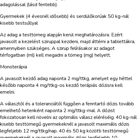
adagolással (lásd fentebb).
Gyermekek (4 évesnél idősebb) és serdülőkorúak 50 kg-nál
kisebb testsúllyal
Az adag a testtömeg alapján kerül meghatározásra. Ezért
javasolt a kezelést sziruppal kezdeni, majd áttérni a tablettákra,
amennyiben szükséges. A szirup felírásakor az adagot
térfogatban (ml) kell megadni a tömeg (mg) helyett.
Monoterápia
A javasolt kezdő adag naponta 2 mg/ttkg, amelyet egy héttel
később naponta 4 mg/ttkg-os kezdő terápiás dózisra kell
emelni.
A választól és a toleranciától függően a fenntartó dózis tovább
emelhető hetenként naponta 2 mg/ttkg-mal. A dózist
fokozatosan kell növelni az optimális válasz eléréséig. 40 kg-nál
kisebb testtömegű gyermekeknél a javasolt maximális dózis
legfeljebb 12 mg/ttkg/nap. 40 és 50 kg közötti testtömegű
gyermekeknél a javasolt maximális dózis legfeljebb 10