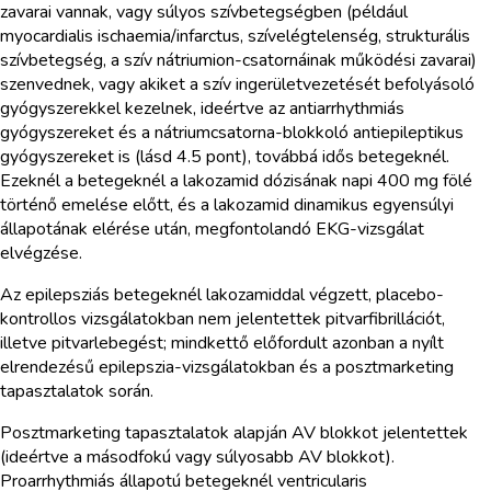
zavarai vannak, vagy súlyos szívbetegségben (például
myocardialis ischaemia/infarctus, szívelégtelenség, strukturális
szívbetegség, a szív nátriumion-csatornáinak működési zavarai)
szenvednek, vagy akiket a szív ingerületvezetését befolyásoló
gyógyszerekkel kezelnek, ideértve az antiarrhythmiás
gyógyszereket és a nátriumcsatorna-blokkoló antiepileptikus
gyógyszereket is (lásd 4.5 pont), továbbá idős betegeknél.
Ezeknél a betegeknél a lakozamid dózisának napi 400 mg fölé
történő emelése előtt, és a lakozamid dinamikus egyensúlyi
állapotának elérése után, megfontolandó EKG-vizsgálat
elvégzése.
Az epilepsziás betegeknél lakozamiddal végzett, placebo-
kontrollos vizsgálatokban nem jelentettek pitvarfibrillációt,
illetve pitvarlebegést; mindkettő előfordult azonban a nyílt
elrendezésű epilepszia-vizsgálatokban és a posztmarketing
tapasztalatok során.
Posztmarketing tapasztalatok alapján AV blokkot jelentettek
(ideértve a másodfokú vagy súlyosabb AV blokkot).
Proarrhythmiás állapotú betegeknél ventricularis