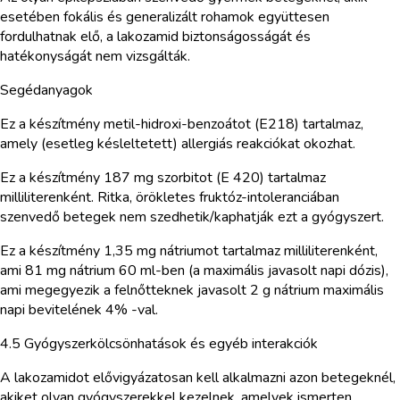
esetében fokális és generalizált rohamok együttesen
fordulhatnak elő, a lakozamid biztonságosságát és
hatékonyságát nem vizsgálták.
Segédanyagok
Ez a készítmény metil-hidroxi-benzoátot (E218) tartalmaz,
amely (esetleg késleltetett) allergiás reakciókat okozhat.
Ez a készítmény 187 mg szorbitot (E 420) tartalmaz
milliliterenként. Ritka, örökletes fruktóz-intoleranciában
szenvedő betegek nem szedhetik/kaphatják ezt a gyógyszert.
Ez a készítmény 1,35 mg nátriumot tartalmaz milliliterenként,
ami 81 mg nátrium 60 ml-ben (a maximális javasolt napi dózis),
ami megegyezik a felnőtteknek javasolt 2 g nátrium maximális
napi bevitelének 4% -val.
4.5 Gyógyszerkölcsönhatások és egyéb interakciók
A lakozamidot elővigyázatosan kell alkalmazni azon betegeknél,
akiket olyan gyógyszerekkel kezelnek, amelyek ismerten