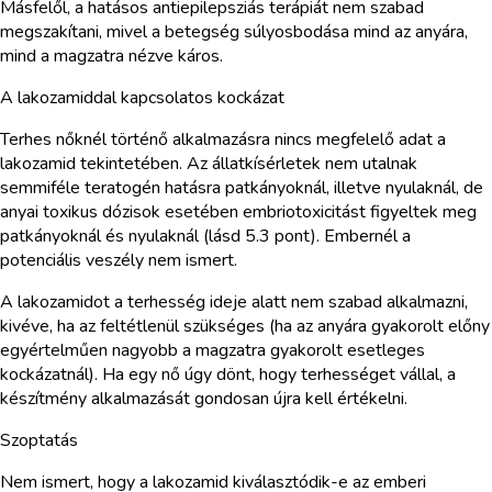
Másfelől, a hatásos antiepilepsziás terápiát nem szabad
megszakítani, mivel a betegség súlyosbodása mind az anyára,
mind a magzatra nézve káros.
A lakozamiddal kapcsolatos kockázat
Terhes nőknél történő alkalmazásra nincs megfelelő adat a
lakozamid tekintetében. Az állatkísérletek nem utalnak
semmiféle teratogén hatásra patkányoknál, illetve nyulaknál, de
anyai toxikus dózisok esetében embriotoxicitást figyeltek meg
patkányoknál és nyulaknál (lásd 5.3 pont). Embernél a
potenciális veszély nem ismert.
A lakozamidot a terhesség ideje alatt nem szabad alkalmazni,
kivéve, ha az feltétlenül szükséges (ha az anyára gyakorolt előny
egyértelműen nagyobb a magzatra gyakorolt esetleges
kockázatnál). Ha egy nő úgy dönt, hogy terhességet vállal, a
készítmény alkalmazását gondosan újra kell értékelni.
Szoptatás
Nem ismert, hogy a lakozamid kiválasztódik-e az emberi