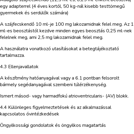
egy adapterrel (4 éves kortól, 50 kg-nál kisebb testtömegű
gyermekek és serdülők számára)
A szájfecskendő 10 ml-je 100 mg lakozamidnak felel meg. Az 1
ml-es beosztástól kezdve minden egyes beosztás 0,25 ml-nek
felelnek meg, ami 2,5 mg lakozamidnak felel meg.
A használatra vonatkozó utasításokat a betegtájékoztató
tartalmazza.
4.3 Ellenjavallatok
A készítmény hatóanyagával vagy a 6.1 pontban felsorolt
bármely segédanyagával szembeni túlérzékenység.
Ismert másod- vagy harmadfokú atrioventricularis- (AV) blokk.
4.4 Különleges figyelmeztetések és az alkalmazással
kapcsolatos óvintézkedések
Öngyilkossági gondolatok és öngyilkos magatartás