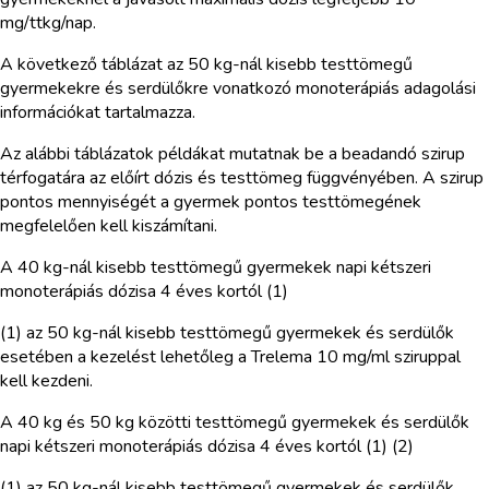
mg/ttkg/nap.
A következő táblázat az 50 kg-nál kisebb testtömegű
gyermekekre és serdülőkre vonatkozó monoterápiás adagolási
információkat tartalmazza.
Az alábbi táblázatok példákat mutatnak be a beadandó szirup
térfogatára az előírt dózis és testtömeg függvényében. A szirup
pontos mennyiségét a gyermek pontos testtömegének
megfelelően kell kiszámítani.
A 40 kg-nál kisebb testtömegű gyermekek napi kétszeri
monoterápiás dózisa 4 éves kortól (1)
(1) az 50 kg-nál kisebb testtömegű gyermekek és serdülők
esetében a kezelést lehetőleg a Trelema 10 mg/ml sziruppal
kell kezdeni.
A 40 kg és 50 kg közötti testtömegű gyermekek és serdülők
napi kétszeri monoterápiás dózisa 4 éves kortól (1) (2)
(1) az 50 kg-nál kisebb testtömegű gyermekek és serdülők