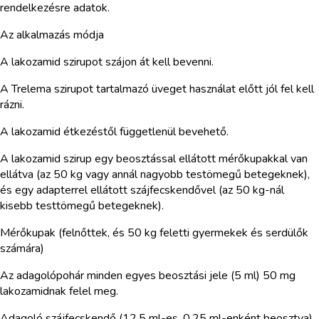
rendelkezésre adatok.
Az alkalmazás módja
A lakozamid szirupot szájon át kell bevenni.
A Trelema szirupot tartalmazó üveget használat előtt jól fel kell
rázni.
A lakozamid étkezéstől függetlenül bevehető.
A lakozamid szirup egy beosztással ellátott mérőkupakkal van
ellátva (az 50 kg vagy annál nagyobb testömegű betegeknek),
és egy adapterrel ellátott szájfecskendővel (az 50 kg-nál
kisebb testtömegű betegeknek).
Mérőkupak (felnőttek, és 50 kg feletti gyermekek és serdülők
számára)
Az adagolópohár minden egyes beosztási jele (5 ml) 50 mg
lakozamidnak felel meg.
Adagoló szájfecskendő (12,5 ml-es, 0,25 ml-enként beosztva)