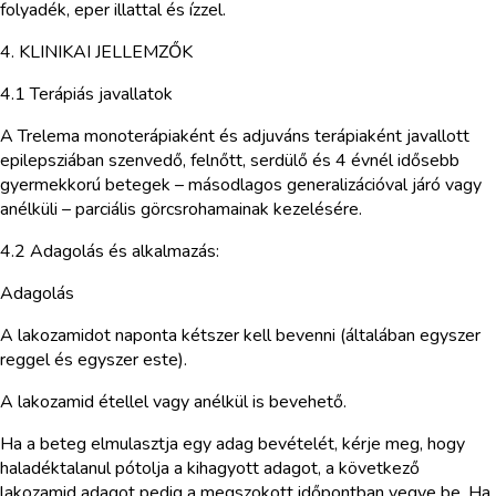
folyadék, eper illattal és ízzel.
4. KLINIKAI JELLEMZŐK
4.1 Terápiás javallatok
A Trelema monoterápiaként és adjuváns terápiaként javallott
epilepsziában szenvedő, felnőtt, serdülő és 4 évnél idősebb
gyermekkorú betegek – másodlagos generalizációval járó vagy
anélküli – parciális görcsrohamainak kezelésére.
4.2 Adagolás és alkalmazás:
Adagolás
A lakozamidot naponta kétszer kell bevenni (általában egyszer
reggel és egyszer este).
A lakozamid étellel vagy anélkül is bevehető.
Ha a beteg elmulasztja egy adag bevételét, kérje meg, hogy
haladéktalanul pótolja a kihagyott adagot, a következő
lakozamid adagot pedig a megszokott időpontban vegye be. Ha