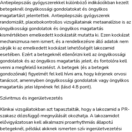
Antiepilepsziás gyógyszerekkel különböző indikációkban kezelt
betegeknél öngyilkossági gondolatokat és öngyilkos
magatartást jelentettek. Antiepilepsziás gyógyszerek
randomizált, placebokontrollos vizsgálatainak metaanalízise is az
öngyilkossági gondolatok és öngyilkos magatartás
kismértékben emelkedett kockázatát mutatta ki. Ezen kockázat
mechanizmusa nem ismert, és a rendelkezésre álló adatok nem
zárják ki az emelkedett kockázat lehetőségét lakozamid
esetében. Ezért a betegeknél ellenőrizni kell az öngyilkossági
gondolatok és az öngyilkos magatartás jeleit, és fontolóra kell
venni a megfelelő kezelést. A betegek (és a betegek
gondozóinak) figyelmét fel kell hívni arra, hogy kérjenek orvosi
tanácsot, amennyiben öngyilkossági gondolatok vagy öngyilkos
magatartás jelei lépnének fel (lásd 4.8 pont).
Szívritmus és ingerületvezetés
Klinikai vizsgálatokban azt tapasztalták, hogy a lakozamid a PR-
szakasz dózisfüggő megnyúlását okozhatja. A lakozamidot
elővigyázatosan kell alkalmazni proarrhythmiás állapotú
betegeknél, például akiknek ismerten szív ingerületvezetési