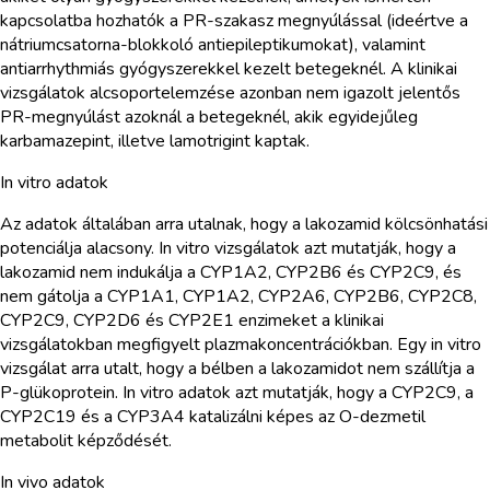
kapcsolatba hozhatók a PR-szakasz megnyúlással (ideértve a
nátriumcsatorna-blokkoló antiepileptikumokat), valamint
antiarrhythmiás gyógyszerekkel kezelt betegeknél. A klinikai
vizsgálatok alcsoportelemzése azonban nem igazolt jelentős
PR-megnyúlást azoknál a betegeknél, akik egyidejűleg
karbamazepint, illetve lamotrigint kaptak.
In vitro adatok
Az adatok általában arra utalnak, hogy a lakozamid kölcsönhatási
potenciálja alacsony. In vitro vizsgálatok azt mutatják, hogy a
lakozamid nem indukálja a CYP1A2, CYP2B6 és CYP2C9, és
nem gátolja a CYP1A1, CYP1A2, CYP2A6, CYP2B6, CYP2C8,
CYP2C9, CYP2D6 és CYP2E1 enzimeket a klinikai
vizsgálatokban megfigyelt plazmakoncentrációkban. Egy in vitro
vizsgálat arra utalt, hogy a bélben a lakozamidot nem szállítja a
P-glükoprotein. In vitro adatok azt mutatják, hogy a CYP2C9, a
CYP2C19 és a CYP3A4 katalizálni képes az O-dezmetil
metabolit képződését.
In vivo adatok