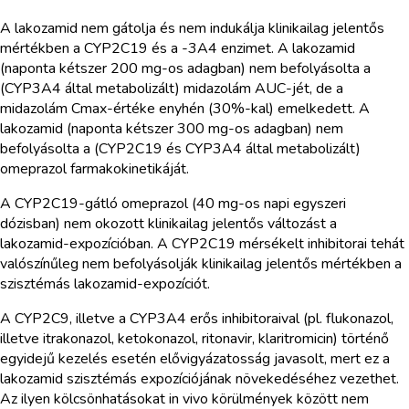
A lakozamid nem gátolja és nem indukálja klinikailag jelentős
mértékben a CYP2C19 és a -3A4 enzimet. A lakozamid
(naponta kétszer 200 mg-os adagban) nem befolyásolta a
(CYP3A4 által metabolizált) midazolám AUC-jét, de a
midazolám Cmax-értéke enyhén (30%-kal) emelkedett. A
lakozamid (naponta kétszer 300 mg-os adagban) nem
befolyásolta a (CYP2C19 és CYP3A4 által metabolizált)
omeprazol farmakokinetikáját.
A CYP2C19-gátló omeprazol (40 mg-os napi egyszeri
dózisban) nem okozott klinikailag jelentős változást a
lakozamid-expozícióban. A CYP2C19 mérsékelt inhibitorai tehát
valószínűleg nem befolyásolják klinikailag jelentős mértékben a
szisztémás lakozamid-expozíciót.
A CYP2C9, illetve a CYP3A4 erős inhibitoraival (pl. flukonazol,
illetve itrakonazol, ketokonazol, ritonavir, klaritromicin) történő
egyidejű kezelés esetén elővigyázatosság javasolt, mert ez a
lakozamid szisztémás expozíciójának növekedéséhez vezethet.
Az ilyen kölcsönhatásokat in vivo körülmények között nem