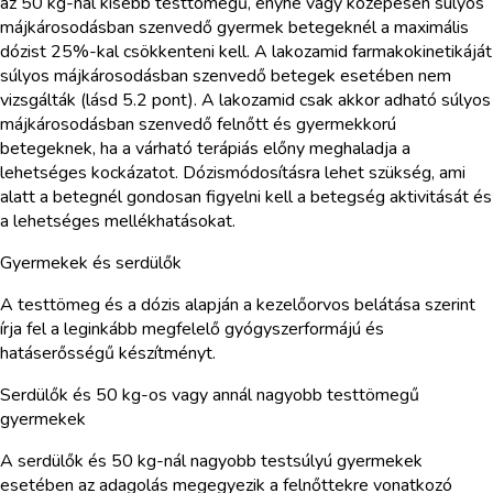
az 50 kg-nál kisebb testtömegű, enyhe vagy közepesen súlyos
májkárosodásban szenvedő gyermek betegeknél a maximális
dózist 25%-kal csökkenteni kell. A lakozamid farmakokinetikáját
súlyos májkárosodásban szenvedő betegek esetében nem
vizsgálták (lásd 5.2 pont). A lakozamid csak akkor adható súlyos
májkárosodásban szenvedő felnőtt és gyermekkorú
betegeknek, ha a várható terápiás előny meghaladja a
lehetséges kockázatot. Dózismódosításra lehet szükség, ami
alatt a betegnél gondosan figyelni kell a betegség aktivitását és
a lehetséges mellékhatásokat.
Gyermekek és serdülők
A testtömeg és a dózis alapján a kezelőorvos belátása szerint
írja fel a leginkább megfelelő gyógyszerformájú és
hatáserősségű készítményt.
Serdülők és 50 kg-os vagy annál nagyobb testtömegű
gyermekek
A serdülők és 50 kg-nál nagyobb testsúlyú gyermekek
esetében az adagolás megegyezik a felnőttekre vonatkozó