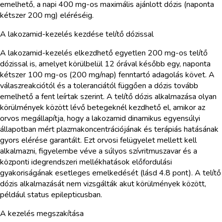
emelhető, a napi 400 mg-os maximális ajánlott dózis (naponta
kétszer 200 mg) eléréséig.
A lakozamid-kezelés kezdése telítő dózissal
A lakozamid-kezelés elkezdhető egyetlen 200 mg-os telítő
dózissal is, amelyet körülbelül 12 órával később egy, naponta
kétszer 100 mg-os (200 mg/nap) fenntartó adagolás követ. A
válaszreakciótól és a toleranciától függően a dózis tovább
emelhető a fent leírtak szerint. A telítő dózis alkalmazása olyan
körülmények között lévő betegeknél kezdhető el, amikor az
orvos megállapítja, hogy a lakozamid dinamikus egyensúlyi
állapotban mért plazmakoncentrációjának és terápiás hatásának
gyors elérése garantált. Ezt orvosi felügyelet mellett kell
alkalmazni, figyelembe véve a súlyos szívritmuszavar és a
központi idegrendszeri mellékhatások előfordulási
gyakoriságának esetleges emelkedését (lásd 4.8 pont). A telítő
dózis alkalmazását nem vizsgálták akut körülmények között,
például status epilepticusban.
A kezelés megszakítása