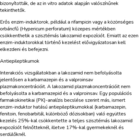
bizonyították, de az in vitro adatok alapján valószínűnek
tekinthetők.
Erős enzim-induktorok, például a rifampicin vagy a közönséges
orbáncfű (Hypericum perforatum) közepes mértékben
csökkenthetik a szisztémás lakozamid expozíciót. Emiatt az ezen
enzim-induktorokkal történő kezelést elővigyázatosan kell
elkezdeni és befejezni.
Antiepileptikumok
Interakciós vizsgálatokban a lakozamid nem befolyásolta
jelentősen a karbamazepin és a valproinsav
plazmakoncentrációit. A lakozamid plazmakoncentrációit nem
befolyásolta a karbamazepid és a valproinsav. Egy populációs
farmakokinetikai (PK)-analízis becslése szerint más, ismert
enzim-induktor hatású antiepileptikumokkal (karbamazepin,
fenitoin, fenobarbitál, különböző dózisokban) való együttes
kezelés 25%-kal csökkentette a teljes szisztémás lakozamid
expozíciót felnőtteknél, illetve 17%-kal gyermekeknél és
serdülőknél.