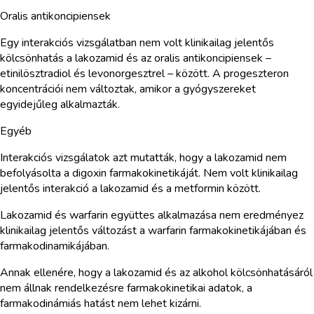
Oralis antikoncipiensek
Egy interakciós vizsgálatban nem volt klinikailag jelentős
kölcsönhatás a lakozamid és az oralis antikoncipiensek –
etinilösztradiol és levonorgesztrel – között. A progeszteron
koncentrációi nem változtak, amikor a gyógyszereket
egyidejűleg alkalmazták.
Egyéb
Interakciós vizsgálatok azt mutatták, hogy a lakozamid nem
befolyásolta a digoxin farmakokinetikáját. Nem volt klinikailag
jelentős interakció a lakozamid és a metformin között.
Lakozamid és warfarin együttes alkalmazása nem eredményez
klinikailag jelentős változást a warfarin farmakokinetikájában és
farmakodinamikájában.
Annak ellenére, hogy a lakozamid és az alkohol kölcsönhatásáról
nem állnak rendelkezésre farmakokinetikai adatok, a
farmakodinámiás hatást nem lehet kizárni.