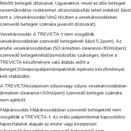
felnőtt betegek dózisaival. Ugyanakkor, mivel az idős betegek
veseműködése csökkenhet, dózismódosítás lehet indokolt (lásd
lent a „Vesekárosodás"című részben a vesekárosodásban
szenvedő betegek számára javasolt dózisokat).
Vesekárosodás A TREVICTA-t nem vizsgálták
vesekárosodásban szenvedő betegeknél (lásd 5.2pont). Az
enyhe vesekárosodásban (50≤kreatinin-clearance<80ml/perc)
szenvedő betegeknéldózismódosítás szükséges, illetve a
TREVICTA készítményre való átállás előtt a
beteget1hónapospaliperidonpalmitát injekciós készítménnyel
kell stabilizálni.
A TREVICTAközepesen súlyosvagy súlyos vesekárosodásban
(kreatinin-clearance<50ml/perc) szenvedő betegek számára
nem ajánlott.
Májkárosodás Májkárosodásban szenvedő betegeknél nem
vizsgálták a TREVICTA-t. Az orális paliperidonnal kapcsolatos
tapasztalatok alapján az enyhe vagy közepesen