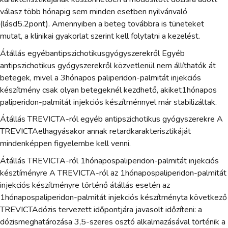
válasz több hónapig sem minden esetben nyilvánvaló
(lásd5.2pont). Amennyiben a beteg továbbra is tüneteket
mutat, a klinikai gyakorlat szerint kell folytatni a kezelést.
Átállás egyébantipszichotikusgyógyszerekről Egyéb
antipszichotikus gyógyszerekről közvetlenül nem állíthatók át
betegek, mivel a 3hónapos paliperidon-palmitát injekciós
készítmény csak olyan betegeknél kezdhető, akiket1hónapos
paliperidon-palmitát injekciós készítménnyel már stabilizáltak.
Átállás TREVICTA-ról egyéb antipszichotikus gyógyszerekre A
TREVICTAelhagyásakor annak retardkarakterisztikáját
mindenképpen figyelembe kell venni.
Átállás TREVICTA-ról 1hónapospaliperidon-palmitát injekciós
késztíményre A TREVICTA-ról az 1hónapospaliperidon-palmitát
injekciós készítményre történő átállás esetén az
1hónapospaliperidon-palmitát injekciós készítményta következő
TREVICTAdózis tervezett időpontjára javasolt időzíteni: a
dózismeghatározása 3,5-szeres osztó alkalmazásával történik a