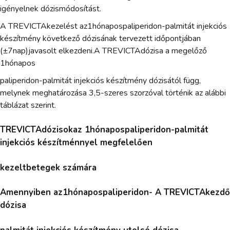
igényelnek dózismódosítást.
A TREVICTAkezelést az1hónapospaliperidon-palmitát injekciós
készítmény következő dózisának tervezett időpontjában
(±7nap)javasolt elkezdeni.A TREVICTAdózisa a megelőző
1hónapos
paliperidon-palmitát injekciós készítmény dózisától függ,
melynek meghatározása 3,5-szeres szorzóval történik az alábbi
táblázat szerint.
TREVICTAdózisokaz 1hónapospaliperidon-palmitát
injekciós készítménnyel megfelelően
kezeltbetegek számára
Amennyiben az1hónapospaliperidon- A TREVICTAkezdő
dózisa