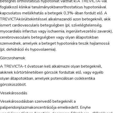
betegnél orthostaticus hypotoniát válthat ki.A TREVICTA-val
foglalkozó klinikai tanulmányokbanorthostaticus hypotoniával
kapcsolatos mellékhatás a betegek 0,3%-ában fordult elő. A
TREVICTAkörültekintéssel alkalmazandó azon betegeknél, akik
ismert cardiovascularis betegségben (pl. szívelégtelenség,
myocardialis infarctus vagy ischaemia, ingerületvezetési zavarok),
cerebrovascularis betegségben vagy olyan állapotokban
szenvednek, amelyek a beteget hypotoniára teszik hajlamossá
(pl. dehidráció és hypovolaemia).
Görcsrohamok
A TREVICTA-t óvatosan kell alkalmazni olyan betegeknél,
akiknek kórtörténetében görcsök fordultak elő, vagy egyéb
olyan állapotokban, amelyek potenciálisan csökkentika
görcsküszöböt.
Vesekárosodás
Vesekárosodásban szenvedő betegeknél a
paliperidonplazmakoncentrációja emelkedett. Enyhe