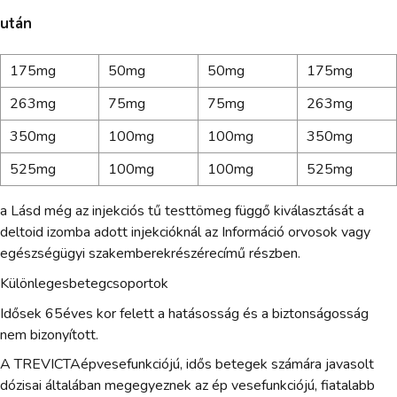
után
175mg
50mg
50mg
175mg
263mg
75mg
75mg
263mg
350mg
100mg
100mg
350mg
525mg
100mg
100mg
525mg
a Lásd még az injekciós tű testtömeg függő kiválasztását a
deltoid izomba adott injekcióknál az Információ orvosok vagy
egészségügyi szakemberekrészérecímű részben.
Különlegesbetegcsoportok
Idősek 65éves kor felett a hatásosság és a biztonságosság
nem bizonyított.
A TREVICTAépvesefunkciójú, idős betegek számára javasolt
dózisai általában megegyeznek az ép vesefunkciójú, fiatalabb