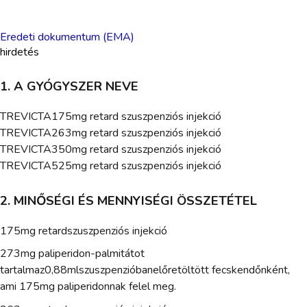
Eredeti dokumentum (EMA)
hirdetés
1. A GYÓGYSZER NEVE
TREVICTA175mg retard szuszpenziós injekció
TREVICTA263mg retard szuszpenziós injekció
TREVICTA350mg retard szuszpenziós injekció
TREVICTA525mg retard szuszpenziós injekció
2. MINŐSÉGI ÉS MENNYISÉGI ÖSSZETÉTEL
175mg retardszuszpenziós injekció
273mg paliperidon-palmitátot
tartalmaz0,88mlszuszpenzióbanelőretöltött fecskendőnként,
ami 175mg paliperidonnak felel meg.