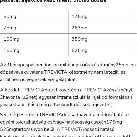
palmitát injekciós készítmény utolsó dózisa
50mg
175mg
75mg
263mg
100mg
350mg
150mg
525mg
Az 1hónapospaliperidon-palmitát injekciós készítmény25mg-os
dózisával ekvivalens TREVICTA készítmény nem létezik, és
azzal nem is végeztek vizsgálatokat.
A kezdeti TREVICTAdózist követően a TREVICTAkészítményt
3havonta (±2hét) egyszer intramuszkuláris injekció formájában
javasolt adni (lásd még a Kimaradt dózisok fejezetet).
Szükség esetén a TREVICTAdózisa3havonta módosítható az
egyéni tolerálhatóság és/vagy hatásosság alapján175mg–
525mgtartományon belül. A TREVICTAhosszú hatású
karakterisztikájának köszönhetően a módosított dózisra adott