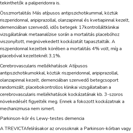
tekinthetők a paliperidonra is.
Összmortalitás Más atípusos antipszichotikummal, köztük
riszperidonnal, aripiprazollal, olanzapinnal és kvetiapinnal kezelt,
demenciában szenvedő, idős betegek 17kontrolláltklinikai
vizsgálatának metaanalízise során a mortalitás placebóhoz
viszonyított, megnövekedett kockázatát tapasztalták. A
riszperidonnal kezeltek körében a mortalitás 4% volt, míg a
placebóval kezelteknél 3,1%.
Cerebrovascularis mellékhatások Atípusos
antipszichotikumokkal, köztük riszperidonnal, aripiprazollal,
olanzapinnal kezelt, demenciában szenvedő betegcsoport
randomizált, placebokontrollos klinikai vizsgálataiban a
cerebrovascularis mellékhatások kockázatának kb. 3-szoros
növekedését figyelték meg. Ennek a fokozott kockázatnak a
mechanizmusa nem ismert.
Parkinson-kór és Lewy-testes demencia
A TREVICTAfelírásakor az orvosoknak a Parkinson-kórban vagy