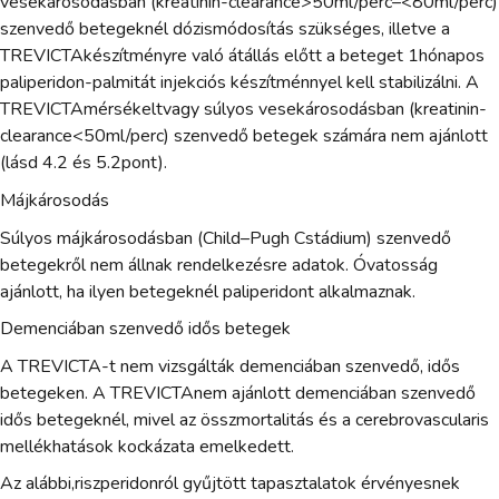
vesekárosodásban (kreatinin-clearance>50ml/perc–<80ml/perc)
szenvedő betegeknél dózismódosítás szükséges, illetve a
TREVICTAkészítményre való átállás előtt a beteget 1hónapos
paliperidon-palmitát injekciós készítménnyel kell stabilizálni. A
TREVICTAmérsékeltvagy súlyos vesekárosodásban (kreatinin-
clearance<50ml/perc) szenvedő betegek számára nem ajánlott
(lásd 4.2 és 5.2pont).
Májkárosodás
Súlyos májkárosodásban (Child–Pugh Cstádium) szenvedő
betegekről nem állnak rendelkezésre adatok. Óvatosság
ajánlott, ha ilyen betegeknél paliperidont alkalmaznak.
Demenciában szenvedő idős betegek
A TREVICTA-t nem vizsgálták demenciában szenvedő, idős
betegeken. A TREVICTAnem ajánlott demenciában szenvedő
idős betegeknél, mivel az összmortalitás és a cerebrovascularis
mellékhatások kockázata emelkedett.
Az alábbi,riszperidonról gyűjtött tapasztalatok érvényesnek