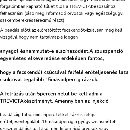
forgalomban kapható tűket tilos a TREVICTAbeadásához
felhasználni (lásd még Információ orvosok vagy egészségügyi
szakemberekrészérecímű részt).
A beadás előtt az előretöltött fecskendőtvizuálisan meg kell
vizsgálni, hogy nem tartalmaz-e idegen
anyagot ésnemmutat-e elszíneződést.A szuszpenzió
egyenletes elkeveredése érdekében fontos,
hogy a fecskendőt csúcsával felfelé erőteljesenés laza
csuklóval legalább 15másodpercig rázzuk.
A felrázás után 5percen belül be kell adni a
TREVICTAkészítményt. Amennyiben az injekció
beadásáig több, mint 5perc telikel, rázzuk felújra
erőteljesenlegalább 15másodpercig a gyógyszer ismételt
szuszpendálásáig. (Lásd még Információ orvosok vagy