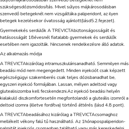
súlyosmájkárosodásban szenvedő betegeknél nem
szükségesdózismódosítás. Mivel súlyos májkárosodásban
szenvedő betegeknél nem vizsgáltáka paliperidont, az ilyen
betegek kezelésekor óvatosság ajánlott(lásd5.2.fejezet).
Gyermekekés serdülők A TREVICTAbiztonságosságát és
hatásosságát 18évesnél fiatalabb gyermekek és serdülők
esetében nem igazolták. Nincsenek rendelkezésre álló adatok.
Az alkalmazás módja
A TREVICTAkizárólag intramuszkulárisanadható. Semmilyen más
beadási mód nem megengedett. Minden injekciót csak képzett
egészségügyi szakemberés csak teljes dózisbanadhat be,
egyszeri injekció formájában. Lassan, mélyen adeltoid vagy
glutealisizomba kell fecskendezni.Az injekció beadási helyén
kialakuló diszkomfortesetén megfontolandó a gluteális izomról a
deltoid izomra (illetve fordítva) történő áttérés (lásd 4.8 pont).
A TREVICTAbeadásához kizárólag a TREVICTAcsomaghoz
mellékelt vékony falú tű használható. Az 1hónapospaliperidon-
palmitát injekciós csomagban található vagy más kereskedelni