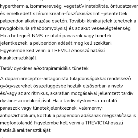
hyperthermia, izommerevség, vegetatív instabilitás, öntudatzavar
és emelkedett szérum kreatin-foszfokinázszint –jelentettek
paliperidon alkalmazása esetén. További klinikai jelek lehetnek a
myoglobinuria (rhabdomyolysis) és az akut veseelégtelenség.
Ha a betegnél NMS-re utaló panaszok vagy tünetek
jelentkeznek, a paliperidon adását meg kell szakítani.
Figyelembe kell venni a TREVICTAhosszú hatású
karakterisztikáját.
Tardív dyskinesia/extrapiramidális tünetek
A dopaminreceptor-antagonista tulajdonságokkal rendelkező
gyógyszereket összefüggésbe hozták elsősorban a nyelv
és/vagy az arc ritmikus, akaratlan mozgásaival jellemzett tardív
dyskinesia indukciójával. Ha a tardív dyskinesia-ra utaló
panaszok vagy tünetekjelentkeznek, valamennyi
antipszichotikum, köztük a paliperidon adásának megszakítása is
megfontolandó.Figyelembe kell venni a TREVICTAhosszú
hatásúkarakterisztikáját.