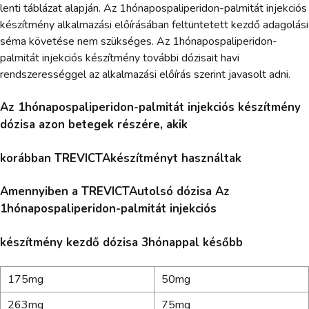
lenti táblázat alapján. Az 1hónapospaliperidon-palmitát injekciós
készítmény alkalmazási előírásában feltüntetett kezdő adagolási
séma követése nem szükséges. Az 1hónapospaliperidon-
palmitát injekciós készítmény további dózisait havi
rendszerességgel az alkalmazási előírás szerint javasolt adni.
Az 1hónapospaliperidon-palmitát injekciós készítmény
dózisa azon betegek részére, akik
korábban TREVICTAkészítményt használtak
Amennyiben a TREVICTAutolsó dózisa Az
1hónapospaliperidon-palmitát injekciós
készítmény kezdő dózisa 3hónappal később
175mg
50mg
263mg
75mg