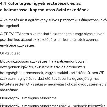
4.4 Különleges figyelmeztetések és az
alkalmazással kapcsolatos óvintézkedések
Alkalmazás akut agitált vagy súlyos pszichotikus állapotban lévő
betegeknél
A TREVICTAnem alkalmazható akutanagitált vagy olyan súlyos
pszichotikus állapotok kezelésére, amikor a tünetek azonnali
enyhítése szükséges.
QT-távolság
Elővigyázatosság szükséges, ha a paliperidont olyan
betegeknek írják fel, akik ismert szív-és érrendszeri
betegségben szenvednek, vagy a családi kórtörténetükben QT-
szakasz-megnyúlás fordult elő, továbbá, ha egyidejűleg más,
feltételezetten QT-szakasz-megnyúlást okozó gyógyszereket is
használnak.
Neuroleptikus malignus szindróma
Neuroleptikus malignus szindrómát (NMS) –melynek jellemzői a