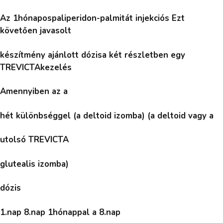
Az 1hónapospaliperidon-palmitát injekciós Ezt
követően javasolt
készítmény ajánlott dózisa két részletben egy
TREVICTAkezelés
Amennyiben az a
hét különbséggel (a deltoid izomba) (a deltoid vagy a
utolsó TREVICTA
glutealis izomba)
dózis
1.nap 8.nap 1hónappal a 8.nap