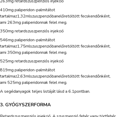
263mg retardszuszpenziós injekció
410mg paliperidon-palmitátot
tartalmaz1,32mlszuszpenzióbanelőretöltött fecskendőnként,
ami 263mg paliperidonnak felel meg.
350mg retardszuszpenziós injekció
546mg paliperidon-palmitátot
tartalmaz1,75mlszuszpenzióbanelőretöltött fecskendőnként,
ami 350mg paliperidonnak felel meg.
525mg retardszuszpenziós injekció
819mg paliperidon-palmitátot
tartalmaz2,63mlszuszpenzióbanelőretöltött fecskendőnként,
ami 525mg paliperidonnak felel meg.
A segédanyagok teljes listáját lásd a 6.1pontban.
3. GYÓGYSZERFORMA
Retardszuszpenziós injekció. A szuszpenzió fehér vagy törtfehér.