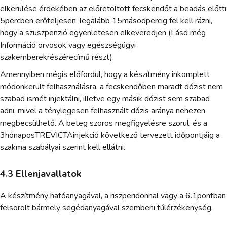
elkerülése érdekében az előretöltött fecskendőt a beadás előtti
5percben erőteljesen, legalább 15másodpercig fel kell rázni,
hogy a szuszpenzió egyenletesen elkeveredjen (Lásd még
Információ orvosok vagy egészségügyi
szakemberekrészérecímű részt).
Amennyiben mégis előfordul, hogy a készítmény inkomplett
módonkerült felhasználásra, a fecskendőben maradt dózist nem
szabad ismét injektálni, illetve egy másik dózist sem szabad
adni, mivel a ténylegesen felhasznált dózis aránya nehezen
megbecsülhető. A beteg szoros megfigyelésre szorul, és a
3hónaposTREVICTAinjekció következő tervezett időpontjáig a
szakma szabályai szerint kell ellátni.
4.3 Ellenjavallatok
A készítmény hatóanyagával, a riszperidonnal vagy a 6.1pontban
felsorolt bármely segédanyagával szembeni túlérzékenység.