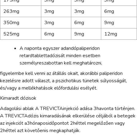
175mg
3mg
3mg
3mg
263mg
3mg
3mg
6mg
350mg
3mg
6mg
9mg
525mg
6mg
9mg
12mg
A naponta egyszer adandópaliperidon
retardtablettadózisát minden esetben
személyreszabottan kell meghatározni,
figyelembe kell venni az átállás okait, akorábbi paliperidon
kezelésre adott választ, a pszichotikus tünetek súlyosságát,
és/vagy a mellékhatások előfordulási esélyét.
Kimaradt dózisok
Adagolási ablak A TREVICTAinjekció adása 3havonta történjen.
A TREVICTAdózis kimaradásának elkerülése céljából a betegek
az injekciót a3hónaposidőpontot 2héttel megelőzően vagy
2héttel azt követőenis megkaphatják.