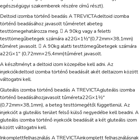
egészségügyi szakemberek részére című részt).
Deltoid izomba történő beadás A TREVICTAdeltoid izomba
történő beadásához javasolt tűméretet abeteg
testtömegehatározza meg.  A 90kg vagy a feletti
testtömegűbetegek számára a22G×1½"(0,72mm×38,1mm)
tűméret javasolt.  A 90kg alatti testtömegűbetegek számára
a22G×1" (0,72mm×25,4mm)tűméret javasolt.
A készítményt a deltoid izom közepébe kell adni. Az
injekciókdeltoid izomba történő beadását akét deltaizom között
váltogatni kell.
Gluteális izomba történő beadás A TREVICTAgluteális izomba
történő beadásáhozjavasolt tűméreta22G×1½"
(0,72mm×38,1mm), a beteg testtömegétől függetlenül. Az
injekciót a gluteális terület felső külső negyedébe kell beadni. A
gluteális izomba történő injekciók beadását a két gluteális izom
között váltogatni kell.
Inkomplettfelhasználás A TREVICTAinkomplett felhasználásnak