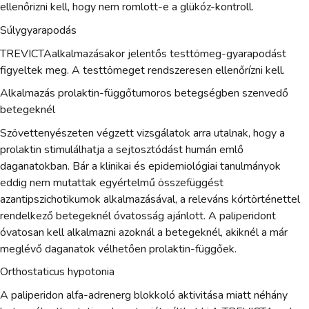
ellenőrizni kell, hogy nem romlott-e a glükóz-kontroll.
Súlygyarapodás
TREVICTAalkalmazásakor jelentős testtömeg-gyarapodást
figyeltek meg. A testtömeget rendszeresen ellenőrízni kell.
Alkalmazás prolaktin-függőtumoros betegségben szenvedő
betegeknél
Szövettenyészeten végzett vizsgálatok arra utalnak, hogy a
prolaktin stimulálhatja a sejtosztódást humán emlő
daganatokban. Bár a klinikai és epidemiológiai tanulmányok
eddig nem mutattak egyértelmű összefüggést
azantipszichotikumok alkalmazásával, a releváns kórtörténettel
rendelkező betegeknél óvatosság ajánlott. A paliperidont
óvatosan kell alkalmazni azoknál a betegeknél, akiknél a már
meglévő daganatok vélhetően prolaktin-függőek.
Orthostaticus hypotonia
A paliperidon alfa-adrenerg blokkoló aktivitása miatt néhány