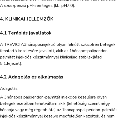
A szuszpenzió pH-semleges (kb. pH7,0).
4. KLINIKAI JELLEMZŐK
4.1 Terápiás javallatok
A TREVICTA3hónaposinjekció olyan felnőtt szkizofrén betegek
fenntartó kezelésére javallott, akik az 1hónapospaliperidon-
palmitát injekciós készítménnyel klinikailag stabilak(lásd
5.1.fejezet).
4.2 Adagolás és alkalmazás
Adagolás
A 3hónapos paliperidon-palmitát injekciós kezelésre olyan
betegek esetében lehetváltani, akik (lehetőség szerint négy
hónapja vagy még régebb óta) az 1hónapospaliperidon-palmitát
injekciós készítménnyel kezelve megfelelően kezeltek, és nem