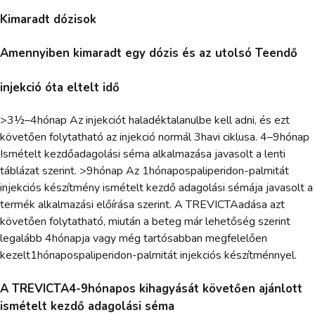
Kimaradt dózisok
Amennyiben kimaradt egy dózis és az utolsó Teendő
injekció óta eltelt idő
>3½–4hónap Az injekciót haladéktalanulbe kell adni, és ezt
követően folytatható az injekció normál 3havi ciklusa. 4–9hónap
Ismételt kezdőadagolási séma alkalmazása javasolt a lenti
táblázat szerint. >9hónap Az 1hónapospaliperidon-palmitát
injekciós készítmény ismételt kezdő adagolási sémája javasolt a
termék alkalmazási előírása szerint. A TREVICTAadása azt
követően folytatható, miután a beteg már lehetőség szerint
legalább 4hónapja vagy még tartósabban megfelelően
kezelt1hónapospaliperidon-palmitát injekciós készítménnyel.
A TREVICTA4-9hónapos kihagyását követően ajánlott
ismételt kezdő adagolási séma