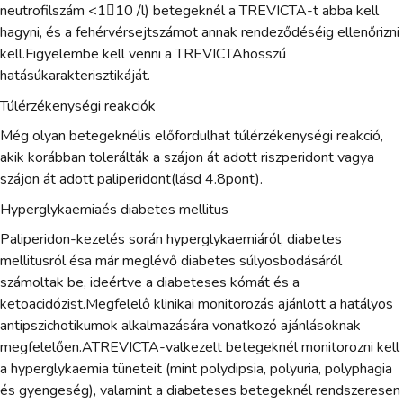
neutrofilszám <110 /l) betegeknél a TREVICTA-t abba kell
hagyni, és a fehérvérsejtszámot annak rendeződéséig ellenőrizni
kell.Figyelembe kell venni a TREVICTAhosszú
hatásúkarakterisztikáját.
Túlérzékenységi reakciók
Még olyan betegeknélis előfordulhat túlérzékenységi reakció,
akik korábban tolerálták a szájon át adott riszperidont vagya
szájon át adott paliperidont(lásd 4.8pont).
Hyperglykaemiaés diabetes mellitus
Paliperidon-kezelés során hyperglykaemiáról, diabetes
mellitusról ésa már meglévő diabetes súlyosbodásáról
számoltak be, ideértve a diabeteses kómát és a
ketoacidózist.Megfelelő klinikai monitorozás ajánlott a hatályos
antipszichotikumok alkalmazására vonatkozó ajánlásoknak
megfelelően.ATREVICTA-valkezelt betegeknél monitorozni kell
a hyperglykaemia tüneteit (mint polydipsia, polyuria, polyphagia
és gyengeség), valamint a diabeteses betegeknél rendszeresen