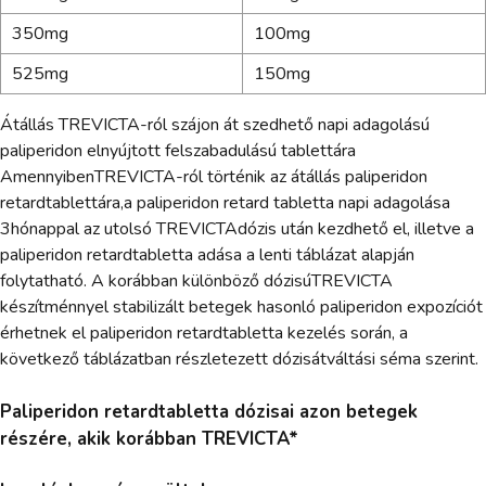
350mg
100mg
525mg
150mg
Átállás TREVICTA-ról szájon át szedhető napi adagolású
paliperidon elnyújtott felszabadulású tablettára
AmennyibenTREVICTA-ról történik az átállás paliperidon
retardtablettára,a paliperidon retard tabletta napi adagolása
3hónappal az utolsó TREVICTAdózis után kezdhető el, illetve a
paliperidon retardtabletta adása a lenti táblázat alapján
folytatható. A korábban különböző dózisúTREVICTA
készítménnyel stabilizált betegek hasonló paliperidon expozíciót
érhetnek el paliperidon retardtabletta kezelés során, a
következő táblázatban részletezett dózisátváltási séma szerint.
Paliperidon retardtabletta dózisai azon betegek
részére, akik korábban TREVICTA*