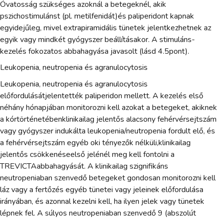
Óvatosság szükséges azoknál a betegeknél, akik
pszichostimulánst (pl. metilfenidát)és paliperidont kapnak
egyidejűleg, mivel extrapiramidális tünetek jelentkezhetnek az
egyik vagy mindkét gyógyszer beállításakor. A stimuláns-
kezelés fokozatos abbahagyása javasolt (lásd 4.5pont).
Leukopenia, neutropenia és agranulocytosis
Leukopenia, neutropenia és agranulocytosis
előfordulásátjelentették paliperidon mellett. A kezelés első
néhány hónapjában monitorozni kell azokat a betegeket, akiknek
a kórtörténetébenklinikailag jelentős alacsony fehérvérsejtszám
vagy gyógyszer indukálta leukopenia/neutropenia fordult elő, és
a fehérvérsejtszám egyéb oki tényezők nélküli,klinikailag
jelentős csökkenéseelső jelénél meg kell fontolni a
TREVICTAabbahagyását. A klinikailag szignifikáns
neutropeniaban szenvedő betegeket gondosan monitorozni kell
láz vagy a fertőzés egyéb tünetei vagy jeleinek előfordulása
irányában, és azonnal kezelni kell, ha ilyen jelek vagy tünetek
lépnek fel. A súlyos neutropeniaban szenvedő 9 (abszolút