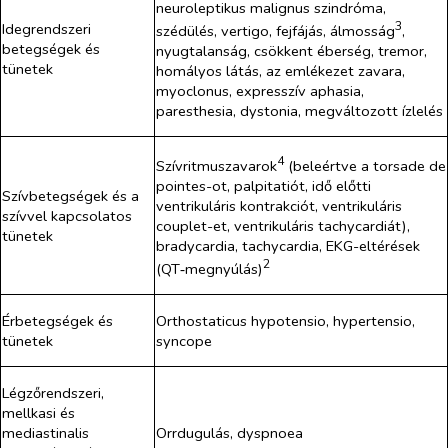
neuroleptikus malignus szindróma,
3
Idegrendszeri
szédülés, vertigo, fejfájás, álmosság
,
betegségek és
nyugtalanság, csökkent éberség, tremor,
tünetek
homályos látás, az emlékezet zavara,
myoclonus, expresszív aphasia,
paresthesia, dystonia, megváltozott ízlelés
4
Szívritmuszavarok
(beleértve a
torsade de
pointes
-ot, palpitatiót, idő előtti
Szívbetegségek és a
ventrikuláris kontrakciót, ventrikuláris
szívvel kapcsolatos
couplet-et, ventrikuláris tachycardiát),
tünetek
bradycardia, tachycardia, EKG-eltérések
2
(QT‑megnyúlás)
Érbetegségek és
Orthostaticus hypotensio, hypertensio,
tünetek
syncope
Légzőrendszeri,
mellkasi és
mediastinalis
Orrdugulás, dyspnoea