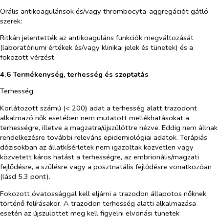
Orális antikoagulánsok és/vagy thrombocyta-aggregációt gátló
szerek:
Ritkán jelentették az antikoaguláns funkciók megváltozását
(laboratóriumi értékek és/vagy klinikai jelek és tünetek) és a
fokozott vérzést.
4.6 Termékenység, terhesség és szoptatás
Terhesség:
Korlátozott számú (< 200) adat a terhesség alatt trazodont
alkalmazó nők esetében nem mutatott mellékhatásokat a
terhességre, illetve a magzatra/újszülöttre nézve. Eddig nem állnak
rendelkezésre további releváns epidemiológiai adatok. Terápiás
dózisokban az állatkísérletek nem igazoltak közvetlen vagy
közvetett káros hatást a terhességre, az embrionális/magzati
fejlődésre, a szülésre vagy a posztnatális fejlődésre vonatkozóan
(lásd 5.3 pont).
Fokozott óvatossággal kell eljárni a trazodon állapotos nőknek
történő felírásakor. A trazodon terhesség alatti alkalmazása
esetén az újszülöttet meg kell figyelni elvonási tünetek