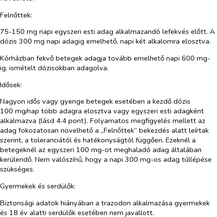
Felnőttek:
75-150 mg napi egyszeri esti adag alkalmazandó lefekvés előtt. A
dózis 300 mg napi adagig emelhető, napi két alkalomra elosztva.
Kórházban fekvő betegek adagja tovább emelhető napi 600 mg-
ig, ismételt dózisokban adagolva.
Idősek:
Nagyon idős vagy gyenge betegek esetében a kezdő dózis
100 mg/nap több adagra elosztva vagy egyszeri esti adagként
alkalmazva (lásd 4.4 pont). Folyamatos megfigyelés mellett az
adag fokozatosan növelhető a „
Felnőttek”
bekezdés alatt leírtak
szerint, a toleranciától és hatékonyságtól függően. Ezeknél a
betegeknél az egyszeri 100 mg-ot meghaladó adag általában
kerülendő. Nem valószínű, hogy a napi 300 mg-os adag túllépése
szükséges.
Gyermekek és serdülők:
Biztonsági adatok hiányában a trazodon alkalmazása gyermekek
és 18 év alatti serdülők esetében nem javallott.