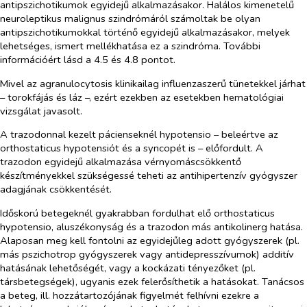
antipszichotikumok egyidejű alkalmazásakor. Halálos kimenetelű
neuroleptikus malignus szindrómáról számoltak be olyan
antipszichotikumokkal történő egyidejű alkalmazásakor, melyek
lehetséges, ismert mellékhatása ez a szindróma. További
információért lásd a 4.5 és 4.8 pontot.
Mivel az agranulocytosis klinikailag influenzaszerű tünetekkel járhat
– torokfájás és láz –, ezért ezekben az esetekben hematológiai
vizsgálat javasolt.
A trazodonnal kezelt pácienseknél hypotensio – beleértve az
orthostaticus hypotensiót és a syncopét is – előfordult. A
trazodon egyidejű alkalmazása vérnyomáscsökkentő
készítményekkel szükségessé teheti az antihipertenzív gyógyszer
adagjának csökkentését.
Időskorú betegeknél gyakrabban fordulhat elő orthostaticus
hypotensio, aluszékonyság és a trazodon más antikolinerg hatása.
Alaposan meg kell fontolni az egyidejűleg adott gyógyszerek (pl.
más pszichotrop gyógyszerek vagy antidepresszívumok) additív
hatásának lehetőségét, vagy a kockázati tényezőket (pl.
társbetegségek), ugyanis ezek felerősíthetik a hatásokat. Tanácsos
a beteg, ill. hozzátartozójának figyelmét felhívni ezekre a