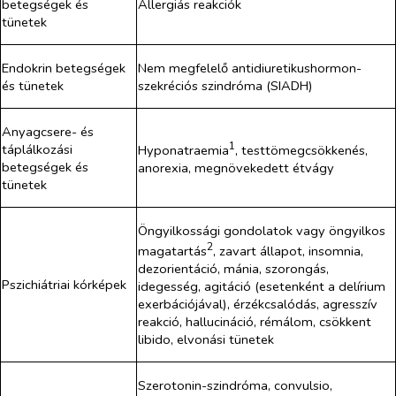
betegségek és
Allergiás reakciók
tünetek
Endokrin betegségek
Nem megfelelő antidiuretikushormon-
és tünetek
szekréciós szindróma (SIADH)
Anyagcsere- és
1
táplálkozási
Hyponatraemia
, testtömegcsökkenés,
betegségek és
anorexia, megnövekedett étvágy
tünetek
Öngyilkossági gondolatok vagy öngyilkos
2
magatartás
, zavart állapot, insomnia,
dezorientáció, mánia, szorongás,
Pszichiátriai kórképek
idegesség, agitáció (esetenként a delírium
exerbációjával), érzékcsalódás, agresszív
reakció, hallucináció, rémálom, csökkent
libido, elvonási tünetek
Szerotonin-szindróma, convulsio,