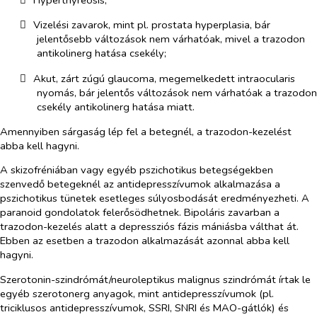
​
Vizelési zavarok, mint pl. prostata hyperplasia, bár
jelentősebb változások nem várhatóak, mivel a trazodon
antikolinerg hatása csekély;
​
Akut, zárt zúgú glaucoma, megemelkedett intraocularis
nyomás, bár jelentős változások nem várhatóak a trazodon
csekély antikolinerg hatása miatt.
Amennyiben sárgaság lép fel a betegnél, a trazodon-kezelést
abba kell hagyni.
A skizofréniában vagy egyéb pszichotikus betegségekben
szenvedő betegeknél az antidepresszívumok alkalmazása a
pszichotikus tünetek esetleges súlyosbodását eredményezheti. A
paranoid gondolatok felerősödhetnek. Bipoláris zavarban a
trazodon-kezelés alatt a depressziós fázis mániásba válthat át.
Ebben az esetben a trazodon alkalmazását azonnal abba kell
hagyni.
Szerotonin-szindrómát/neuroleptikus malignus szindrómát írtak le
egyéb szerotonerg anyagok, mint antidepresszívumok (pl.
triciklusos antidepresszívumok, SSRI, SNRI és MAO-gátlók) és