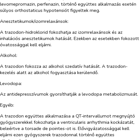
levomepromazin, perfenazin, történő együttes alkalmazás esetén
súlyos orthostaticus hypotensiót figyeltek meg.
Anesztetikumok/izomrelaxánsok:
A trazodon-hidroklorid fokozhatja az izomrelaxánsok és az
inhalációs anesztetikumok hatását. Ezekben az esetekben fokozott
óvatossággal kell eljárni.
Alkohol:
A trazodon fokozza az alkohol szedatív hatását. A trazodon-
kezelés alatt az alkohol fogyasztása kerülendő.
Levodopa:
Az antidepresszívumok gyorsíthatják a levodopa metabolizmusát.
Egyéb:
A trazodon együttes alkalmazása a QT‑intervallumot megnyújtó
gyógyszerekkel fokozhatja a ventricularis arrhythmia kockázatát,
beleértve a
torsade de pointes
-ot is. Elővigyázatossággal kell
eljárni ezen gyógyszerek trazodonnal történő együttes