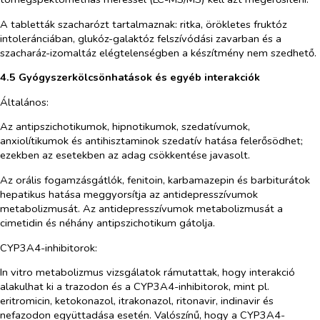
A tabletták szacharózt tartalmaznak: ritka, örökletes fruktóz
intoleránciában, glukóz-galaktóz felszívódási zavarban és a
szacharáz-izomaltáz elégtelenségben a készítmény nem szedhető.
4.5 Gyógyszerkölcsönhatások és egyéb interakciók
Általános:
Az antipszichotikumok, hipnotikumok, szedatívumok,
anxiolítikumok és antihisztaminok szedatív hatása felerősödhet;
ezekben az esetekben az adag csökkentése javasolt.
Az orális fogamzásgátlók, fenitoin, karbamazepin és barbiturátok
hepatikus hatása meggyorsítja az antidepresszívumok
metabolizmusát. Az antidepresszívumok metabolizmusát a
cimetidin és néhány antipszichotikum gátolja.
CYP3A4-inhibitorok:
In vitro
metabolizmus vizsgálatok rámutattak, hogy interakció
alakulhat ki a trazodon és a CYP3A4-inhibitorok, mint pl.
eritromicin, ketokonazol, itrakonazol, ritonavir, indinavir és
nefazodon együttadása esetén. Valószínű, hogy a CYP3A4-