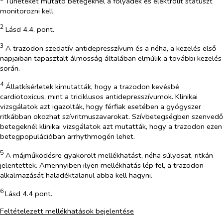
Tüneteket mutató betegeknél a folyadék és elektrolit státuszt
monitorozni kell.
2
Lásd 4.4. pont.
3
A trazodon szedatív antidepresszívum és a néha, a kezelés első
napjaiban tapasztalt álmosság általában elmúlik a további kezelés
során.
4
Állatkísérletek kimutatták, hogy a trazodon kevésbé
cardiotoxicus, mint a triciklusos antidepresszívumok. Klinikai
vizsgálatok azt igazolták, hogy férfiak esetében a gyógyszer
ritkábban okozhat szívritmuszavarokat. Szívbetegségben szenvedő
betegeknél klinikai vizsgálatok azt mutatták, hogy a trazodon ezen
betegpopulációban arrhythmogén lehet.
5
A májműködésre gyakorolt mellékhatást, néha súlyosat, ritkán
jelentettek. Amennyiben ilyen mellékhatás lép fel, a trazodon
alkalmazását haladéktalanul abba kell hagyni.
6
Lásd 4.4 pont.
Feltételezett mellékhatások bejelentése