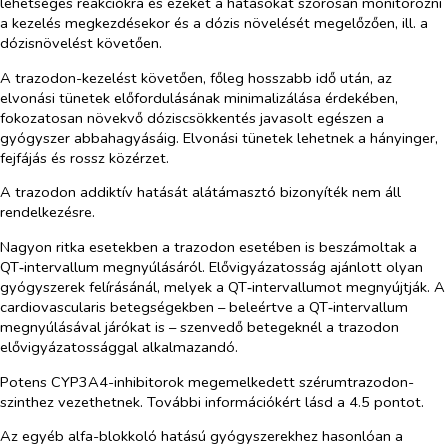
lehetséges reakciókra és ezeket a hatásokat szorosan monitorozni
a kezelés megkezdésekor és a dózis növelését megelőzően, ill. a
dózisnövelést követően.
A trazodon-kezelést követően, főleg hosszabb idő után, az
elvonási tünetek előfordulásának minimalizálása érdekében,
fokozatosan növekvő dóziscsökkentés javasolt egészen a
gyógyszer abbahagyásáig. Elvonási tünetek lehetnek a hányinger,
fejfájás és rossz közérzet.
A trazodon addiktív hatását alátámasztó bizonyíték nem áll
rendelkezésre.
Nagyon ritka esetekben a trazodon esetében is beszámoltak a
QT‑intervallum megnyúlásáról.
Elővigyázatosság ajánlott
olyan
gyógyszerek felírásánál, melyek a QT‑intervallumot megnyújtják. A
cardiovascularis betegségekben – beleértve a QT‑intervallum
megnyúlásával járókat is – szenvedő betegeknél a trazodon
elővigyázatossággal alkalmazandó.
Potens CYP3A4-inhibitorok megemelkedett szérumtrazodon-
szinthez vezethetnek. További információkért lásd a 4.5 pontot.
Az egyéb alfa-blokkoló hatású gyógyszerekhez hasonlóan a