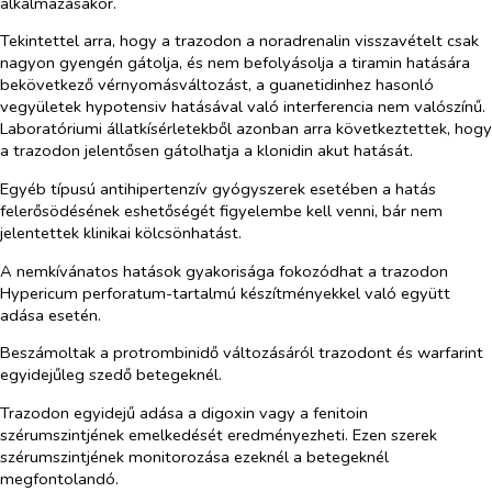
alkalmazásakor.
Tekintettel arra, hogy a trazodon a noradrenalin visszavételt csak
nagyon gyengén gátolja, és nem befolyásolja a tiramin hatására
bekövetkező vérnyomásváltozást, a guanetidinhez hasonló
vegyületek hypotensiv hatásával való interferencia nem valószínű.
Laboratóriumi állatkísérletekből azonban arra következtettek, hogy
a trazodon jelentősen gátolhatja a klonidin akut hatását.
Egyéb típusú antihipertenzív gyógyszerek esetében a hatás
felerősödésének eshetőségét figyelembe kell venni, bár nem
jelentettek klinikai kölcsönhatást.
A nemkívánatos hatások gyakorisága fokozódhat a trazodon
Hypericum perforatum
-tartalmú készítményekkel való együtt
adása esetén.
Beszámoltak a protrombinidő változásáról trazodont és warfarint
egyidejűleg szedő betegeknél.
Trazodon egyidejű adása a digoxin vagy a fenitoin
szérumszintjének emelkedését eredményezheti. Ezen szerek
szérumszintjének monitorozása ezeknél a betegeknél
megfontolandó.