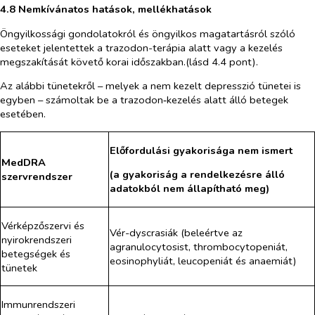
4.8 Nemkívánatos hatások, mellékhatások
Öngyilkossági gondolatokról és öngyilkos magatartásról szóló
eseteket jelentettek a trazodon-terápia alatt vagy a kezelés
megszakítását követő korai időszakban
.
(lásd 4.4 pont).
Az alábbi tünetekről – melyek a nem kezelt depresszió tünetei is
egyben – számoltak be a trazodon‑kezelés alatt álló betegek
esetében.
Előfordulási gyakorisága nem ismert
MedDRA
(a gyakoriság a rendelkezésre álló
szervrendszer
adatokból nem állapítható meg)
Vérképzőszervi és
Vér-dyscrasiák (beleértve az
nyirokrendszeri
agranulocytosist, thrombocytopeniát,
betegségek és
eosinophyliát, leucopeniát és anaemiát)
tünetek
Immunrendszeri