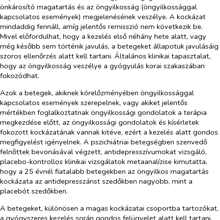
önkárosító magatartás és az öngyilkosság (öngyilkossággal
kapcsolatos események) megjelenésének veszélye. A kockázat
mindaddig fennáll, amíg jelentős remisszió nem következik be.
Mivel előfordulhat, hogy a kezelés első néhány hete alatt, vagy
még később sem történik javulás, a betegeket állapotuk javulásáig
szoros ellenőrzés alatt kell tartani. Általános klinikai tapasztalat,
hogy az öngyilkosság veszélye a gyógyulás korai szakaszában
fokozódhat.
Azok a betegek, akiknek kórelőzményében öngyilkossággal
kapcsolatos események szerepelnek, vagy akiket jelentős
mértékben foglalkoztatnak öngyilkossági gondolatok a terápia
megkezdése előtt, az öngyilkossági gondolatok és kísérletek
fokozott kockázatának vannak kitéve, ezért a kezelés alatt gondos
megfigyelést igényelnek. A pszichiátriai betegségben szenvedő
felnőttek bevonásával végzett, antidepresszívumokat vizsgáló,
placebo-kontrollos klinikai vizsgálatok metaanalízise kimutatta,
hogy a 25 évnél fiatalabb betegekben az öngyilkos magatartás
kockázata az antidepresszánst szedőkben nagyobb, mint a
placebót szedőkben.
A betegeket, különösen a magas kockázatai csoportba tartozókat,
a gyógyszeres kezelés során gondos felügyelet alatt kell tartani,