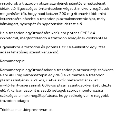
inhibitorok a trazodon plazmaszintjének jelentős emelkedését
idézik elő. Egészséges önkénteseken végzett
in vivo
vizsgálatok
megerősítették, hogy napi kétszer 200 mg ritonavir több mint
kétszeresére növelte a trazodon plazmakoncentrációját, mely
hányingert, syncopét és hypotensiót idézett elő.
Ha a trazodon együttadására kerül sor potens CYP3A4-
inhibitorral, megfontolandó a trazodon adagjának csökkentése.
Ugyanakkor a trazodon és potens CYP3A4-inhibitor együttes
adása lehetőség szerint kerülendő.
Karbamazepin:
Karbamazepin együttadásakor a trazodon plazmaszintje csökkent.
Napi 400 mg karbamazepin egyidejű alkalmazása a trazodon
plazmaszintjének 76%-os, illetve aktív metabolitjának, az
m‑klórfenil-piperazinnak 60%-os plazmaszint‑csökkenését idézte
elő. A karbamazepint is szedő betegek szoros monitorozása
szükséges annak megállapítására, hogy szükség van-e nagyobb
trazodon adagra.
Triciklusos antidepresszívumok: