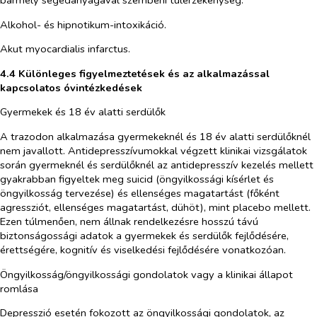
Alkohol- és hipnotikum-intoxikáció.
Akut myocardialis infarctus.
4.4 Különleges figyelmeztetések és az alkalmazással
kapcsolatos óvintézkedések
Gyermekek és 18 év alatti serdülők
A trazodon alkalmazása gyermekeknél és 18 év alatti serdülőknél
nem javallott. Antidepresszívumokkal végzett klinikai vizsgálatok
során gyermeknél és serdülőknél az antidepresszív kezelés mellett
gyakrabban figyeltek meg suicid (öngyilkossági kísérlet és
öngyilkosság tervezése) és ellenséges magatartást (főként
agressziót, ellenséges magatartást, dühöt), mint placebo mellett.
Ezen túlmenően, nem állnak rendelkezésre hosszú távú
biztonságossági adatok a gyermekek és serdülők fejlődésére,
érettségére, kognitív és viselkedési fejlődésére vonatkozóan.
Öngyilkosság/öngyilkossági gondolatok vagy a klinikai állapot
romlása
Depresszió esetén fokozott az öngyilkossági gondolatok, az