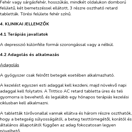
Fehér vagy sárgásfehér, hosszúkás, mindkét oldalukon domború
felületű, két bemetszéssel ellátott, 3 részre osztható retard
tabletták. Törési felülete fehér színű.
4. KLINIKAI JELLEMZŐK
4.1 Terápiás javallatok
A depresszió különféle formái szorongással vagy a nélkül.
4.2 Adagolás és alkalmazás
Adagolás
A gyógyszer csak felnőtt betegek esetében alkalmazható.
A kezelést egyszeri esti adaggal kell kezdeni, majd növekvő napi
adaggal kell folytatni. A Trittico AC retard tabletta üres és teli
gyomorra is bevehető, és legalább egy hónapos terápiás kezelési
ciklusban kell alkalmazni.
A tabletták törővonallal vannak ellátva és három részre oszthatók,
hogy a betegség súlyosságától, a beteg testtömegétől, korától és
általános állapotától függően az adag fokozatosan legyen
növelhető.