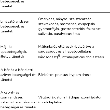
betegségek és
tünetek
Émelygés, hányás, szájszárazság,
Emésztőrendszeri
székrekedés, hasmenés, dyspepsia,
betegségek és
gyomorfájás, gastroenteritis, fokozott
tünetek
salivatio, paralyticus ileus
Májfunkciós eltérések (beleértve a
Máj- és
sárgaságot és a hepatocellularis
epebetegségek,
5
illetve tünetek
károsodást)
, intrahepaticus cholestasis
A bőr és a bőr alatti
szövet betegségei és
Bőrkiütés, pruritus, hyperhidrosis
tünetei
A csont- és
izomrendszer,
Végtagfájdalom, hátfájás, izomfájdalom,
valamint a kötőszövet
ízületi fájdalom
betegségei és tünetei