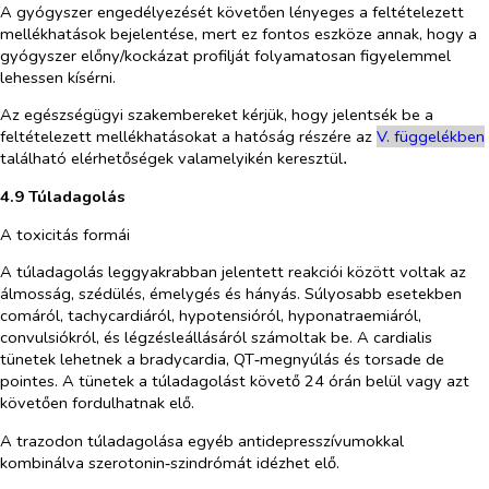
A gyógyszer engedélyezését követően lényeges a feltételezett
mellékhatások bejelentése, mert ez fontos eszköze annak, hogy a
gyógyszer előny/kockázat profilját folyamatosan figyelemmel
lehessen kísérni.
Az egészségügyi szakembereket kérjük, hogy jelentsék be a
feltételezett mellékhatásokat a hatóság részére az
V. függelékben
található elérhetőségek valamelyikén keresztül
.
4.9 Túladagolás
A toxicitás formái
A túladagolás leggyakrabban jelentett reakciói között voltak az
álmosság, szédülés, émelygés és hányás. Súlyosabb esetekben
comáról, tachycardiáról, hypotensióról, hyponatraemiáról,
convulsiókról, és légzésleállásáról számoltak be. A cardialis
tünetek lehetnek a bradycardia, QT‑megnyúlás és
torsade de
pointes
. A tünetek a túladagolást követő 24 órán belül vagy azt
követően fordulhatnak elő.
A trazodon túladagolása egyéb antidepresszívumokkal
kombinálva szerotonin‑szindrómát idézhet elő.