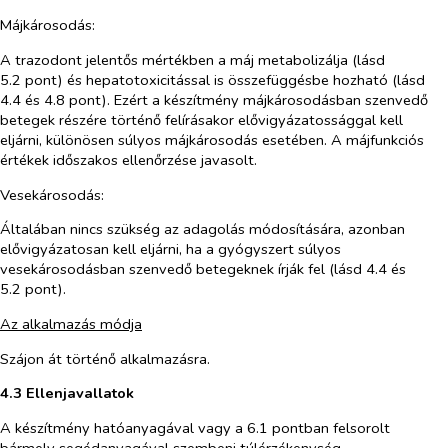
Májkárosodás:
A trazodont jelentős mértékben a máj metabolizálja (lásd
5.2 pont) és hepatotoxicitással is összefüggésbe hozható (lásd
4.4 és 4.8 pont). Ezért a készítmény májkárosodásban szenvedő
betegek részére történő felírásakor elővigyázatossággal kell
eljárni, különösen súlyos májkárosodás esetében. A májfunkciós
értékek időszakos ellenőrzése javasolt.
Vesekárosodás:
Általában nincs szükség az adagolás módosítására, azonban
elővigyázatosan kell eljárni, ha a gyógyszert súlyos
vesekárosodásban szenvedő betegeknek írják fel (lásd 4.4 és
5.2 pont).
Az alkalmazás módja
Szájon át történő alkalmazásra.
4.3 Ellenjavallatok
A készítmény hatóanyagával vagy a 6.1 pontban felsorolt
bármely segédanyagával szembeni túlérzékenység.