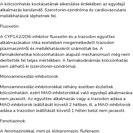
A kölcsönhatás kockázatának elkerülése érdekében az egyidejű
alkalmazás kerülendő. Szerotonin‑szindróma és cardiovascularis
mellékhatások léphetnek fel.
Fluoxetin:
A CYP1A2/2D6-inhibitor fluoxetin és a trazodon együttes
alkalmazásakor ritka esetekben megemelkedett trazodon
plazmaszintről és mellékhatásokról számoltak be. A
farmakokinetikai kölcsönhatáson alapuló mechanizmust még nem
derítették fel teljes mértékben. A farmakodinámiás kölcsönhatás
sem zárható ki (szerotonin‑szindróma).
Monoaminoxidáz-inhibotorok:
Monoaminoxidáz-inhibitorokkal néhány esetben észleltek
kölcsönhatást, ezért MAO‑inhibitorokkal való egyidejű alkalmazása
nem javasolt. Az együttes alkalmazás vagy a trazodon adása a
MAO‑inhibitorok leállítását követő 2 hétben, ill. a MAO-inhibitorok
adása a trazodon leállítását követő 1 héten belül nem javasolt.
Fenotiazinok:
A fenotiazinokkal, mint pl. klórpromazin, flufenazin,