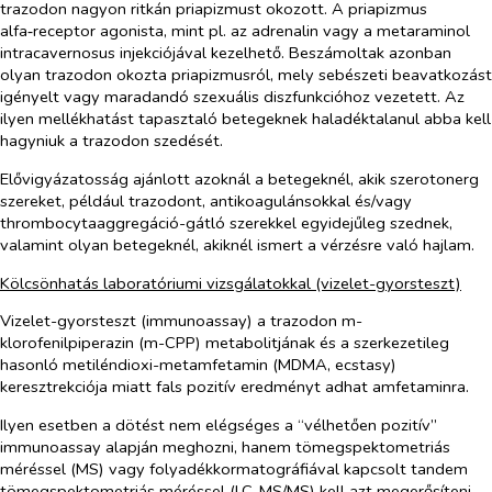
trazodon nagyon ritkán priapizmust okozott. A priapizmus
alfa‑receptor agonista, mint pl. az adrenalin vagy a metaraminol
intracavernosus injekciójával kezelhető. Beszámoltak azonban
olyan trazodon okozta priapizmusról, mely sebészeti beavatkozást
igényelt vagy maradandó szexuális diszfunkcióhoz vezetett. Az
ilyen mellékhatást tapasztaló betegeknek haladéktalanul abba kell
hagyniuk a trazodon szedését.
Elővigyázatosság ajánlott azoknál a betegeknél, akik szerotonerg
szereket, például trazodont, antikoagulánsokkal és/vagy
thrombocytaaggregáció-gátló szerekkel egyidejűleg szednek,
valamint olyan betegeknél, akiknél ismert a vérzésre való hajlam.
Kölcsönhatás laboratóriumi vizsgálatokkal (vizelet-gyorsteszt)
Vizelet-gyorsteszt (immunoassay) a trazodon m-
klorofenilpiperazin (m-CPP) metabolitjának és a szerkezetileg
hasonló metiléndioxi-metamfetamin (MDMA, ecstasy)
keresztrekciója miatt fals pozitív eredményt adhat amfetaminra.
Ilyen esetben a dötést nem elégséges a “vélhetően pozitív”
immunoassay alapján meghozni, hanem tömegspektometriás
méréssel (MS) vagy folyadékkormatográfiával kapcsolt tandem
tömegspektometriás méréssel (LC-MS/MS) kell azt megerősíteni.