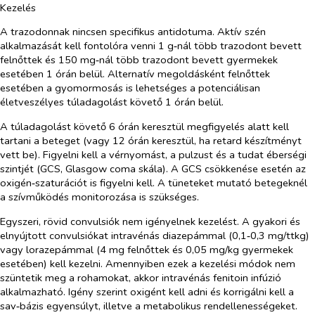
Kezelés
A trazodonnak nincsen specifikus antidotuma. Aktív szén
alkalmazását kell fontolóra venni 1 g‑nál több trazodont bevett
felnőttek és 150 mg‑nál több trazodont bevett gyermekek
esetében 1 órán belül. Alternatív megoldásként felnőttek
esetében a gyomormosás is lehetséges a potenciálisan
életveszélyes túladagolást követő 1 órán belül.
A túladagolást követő 6 órán keresztül megfigyelés alatt kell
tartani a beteget (vagy 12 órán keresztül, ha retard készítményt
vett be). Figyelni kell a vérnyomást, a pulzust és a tudat éberségi
szintjét (GCS, Glasgow coma skála). A GCS csökkenése esetén az
oxigén‑szaturációt is figyelni kell. A tüneteket mutató betegeknél
a szívműködés monitorozása is szükséges.
Egyszeri, rövid convulsiók nem igényelnek kezelést. A gyakori és
elnyújtott convulsiókat intravénás diazepámmal (0,1‑0,3 mg/ttkg)
vagy lorazepámmal (4 mg felnőttek és 0,05 mg/kg gyermekek
esetében) kell kezelni. Amennyiben ezek a kezelési módok nem
szüntetik meg a rohamokat, akkor intravénás fenitoin infúzió
alkalmazható. Igény szerint oxigént kell adni és korrigálni kell a
sav‑bázis egyensúlyt, illetve a metabolikus rendellenességeket.