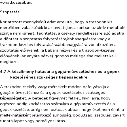
vonatkozásában.
Szoptatás:
Korlátozott mennyiségű adat arra utal, hogy a trazodon kis
mértékben választódik ki az anyatejbe, azonban az aktív metabolit
szintje nem ismert. Tekintettel a csekély rendelkezésre álló adatra
a döntést a szoptatás folytatására/abbahagyására vagy a
trazodon-kezelés folytatására/abbahagyására vonatkozóan a
szoptatás előnyének (a babára nézve) és a trazodon-kezelés
előnyének (az anyára nézve) gondos mérlegelése mellett kell
meghozni.
4.7 A készítmény hatásai a gépjárművezetéshez és a gépek
kezeléséhez szükséges képességekre
A trazodon csekély vagy mérsékelt módon befolyásolja a
gépjárművezetéshez és a gépek kezeléséhez szükséges
képességeket. A betegek figyelmét fel kell hívni arra, hogy
egészen addig kockázatos számukra a gépjárművezetés és a
gépek kezelése, amíg nem biztosak abban, hogy őket nem érinti a
mellékhatásként jelentkező álmosság, bódultság, szédülés, zavart
tudatállapot vagy homályos látás.