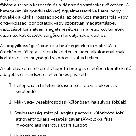
főként a terápia kezdetén és a dózismódosításokat követően. A
betegeket (és gondviselőiket) figyelmeztetni kell arra, hogy
figyeljék a klinikai rosszabbodás, az öngyilkos magatartás vagy
öngyilkossági gondolatok vagy szokatlan magatartásbeli
változások bármilyen megjelenését, és ha a felsorolt tünetek
valamelyikét észlelik, sürgősen forduljanak orvoshoz.
Az öngyilkossági kísérletek lehetőségének minimalizálása
érdekében, főleg a terápia kezdetén, minden alkalommal csak
korlátozott mennyiségű trazodont szabad felírni.
Az alábbiakban felsorolt állapotú betegek esetében körültekintő
adagolás és rendszeres ellenőrzés javasolt:
​
Epilepszia, a hirtelen dózisemelés, dóziscsökkentés
kerülendő;
​
Máj- vagy vesekárosodás (különösen, ha súlyos fokúak);
​
Szívbetegség, mint pl. angina pectoris, különböző fokú
atrioventricularis vezetési zavar (AV‑blokk), friss
myocardialis infarctus utáni állapot;
​
Hyperthyreosis;