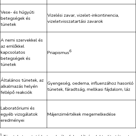
Vese- és húgyúti
Vizelési zavar, vizelet-inkontinencia,
betegségek és
vizeletvisszatartási zavarok
tünetek
A nemi szervekkel és
az emlőkkel
6
kapcsolatos
Priapismus
betegségek és
tünetek
Általános tünetek, az
Gyengeség, oedema, influenzához hasonló
alkalmazás helyén
tünetek, fáradtság, mellkasi fájdalom, láz
fellépő reakciók
Laboratóriumi és
egyéb vizsgálatok
Májenzimértékek megemelkedése
eredményei
1