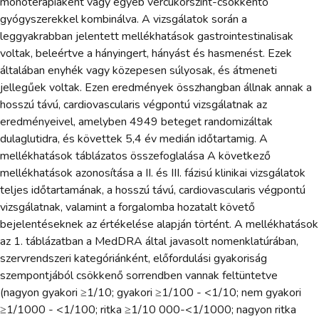
monoterápiaként vagy egyéb vércukorszint-csökkentő
gyógyszerekkel kombinálva. A vizsgálatok során a
leggyakrabban jelentett mellékhatások gastrointestinalisak
voltak, beleértve a hányingert, hányást és hasmenést. Ezek
általában enyhék vagy közepesen súlyosak, és átmeneti
jellegűek voltak. Ezen eredmények összhangban állnak annak a
hosszú távú, cardiovascularis végpontú vizsgálatnak az
eredményeivel, amelyben 4949 beteget randomizáltak
dulaglutidra, és követtek 5,4 év medián időtartamig. A
mellékhatások táblázatos összefoglalása A következő
mellékhatások azonosítása a II. és III. fázisú klinikai vizsgálatok
teljes időtartamának, a hosszú távú, cardiovascularis végpontú
vizsgálatnak, valamint a forgalomba hozatalt követő
bejelentéseknek az értékelése alapján történt. A mellékhatások
az 1. táblázatban a MedDRA által javasolt nomenklatúrában,
szervrendszeri kategóriánként, előfordulási gyakoriság
szempontjából csökkenő sorrendben vannak feltüntetve
(nagyon gyakori ≥1/10; gyakori ≥1/100 - <1/10; nem gyakori
≥1/1000 - <1/100; ritka ≥1/10 000-<1/1000; nagyon ritka