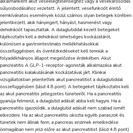
alkalmanként akut veseelégtelenséghez vagy a vesekárosodás
súlyosbodásához vezetett. A jelentett, vesefunkciót érintő
nemkívánatos események közül számos olyan betegek körében
jelentkezett, akik hányingert, hányást, hasmenést vagy
dehidrációt tapasztaltak. A dulaglutiddal kezelt betegeket
tájékoztatni kell a dehidráció lehetséges kockázatáról,
különösen a gastrointestinalis mellékhatásokkal
összefüggésben, és óvintézkedéseket kell tenniük a
folyadékhiányos állapot megelőzése érdekében. Akut
pancreatitis A GLP-1-receptor-agonisták alkalmazása akut
pancreatitis kialakulásának kockázatával járt. Klinikai
vizsgálatokban jelentettek akut pancreatitist a dulaglutiddal
összefüggésben (lásd 4.8 pont). A betegeket tájékoztatni kell
az akut pancreatitis jellegzetes tüneteiről. Ha a pancreatitis
gyanúja felmerül, a dulaglutid adását abba kell hagyni. Ha a
pancreatitis igazolódik, a dulaglutid adását nem szabad ismét
elkezdeni. Ha az akut pancreatitis okozta egyéb panaszok és
tünetek nem állnak fenn, a pancreas enzimek emelkedése
önmagában nem jelzi előre az akut pancreatitist (lásd 4.8 pont).