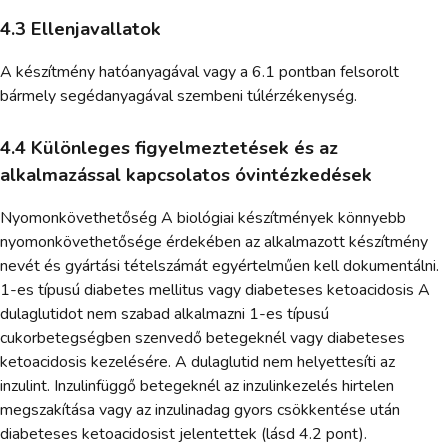
4.3 Ellenjavallatok
A készítmény hatóanyagával vagy a 6.1 pontban felsorolt
bármely segédanyagával szembeni túlérzékenység.
4.4 Különleges figyelmeztetések és az
alkalmazással kapcsolatos óvintézkedések
Nyomonkövethetőség A biológiai készítmények könnyebb
nyomonkövethetősége érdekében az alkalmazott készítmény
nevét és gyártási tételszámát egyértelműen kell dokumentálni.
1-es típusú diabetes mellitus vagy diabeteses ketoacidosis A
dulaglutidot nem szabad alkalmazni 1-es típusú
cukorbetegségben szenvedő betegeknél vagy diabeteses
ketoacidosis kezelésére. A dulaglutid nem helyettesíti az
inzulint. Inzulinfüggő betegeknél az inzulinkezelés hirtelen
megszakítása vagy az inzulinadag gyors csökkentése után
diabeteses ketoacidosist jelentettek (lásd 4.2 pont).