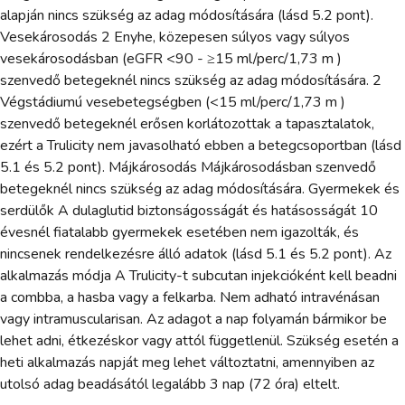
alapján nincs szükség az adag módosítására (lásd 5.2 pont).
Vesekárosodás 2 Enyhe, közepesen súlyos vagy súlyos
vesekárosodásban (eGFR <90 - ≥15 ml/perc/1,73 m )
szenvedő betegeknél nincs szükség az adag módosítására. 2
Végstádiumú vesebetegségben (<15 ml/perc/1,73 m )
szenvedő betegeknél erősen korlátozottak a tapasztalatok,
ezért a Trulicity nem javasolható ebben a betegcsoportban (lásd
5.1 és 5.2 pont). Májkárosodás Májkárosodásban szenvedő
betegeknél nincs szükség az adag módosítására. Gyermekek és
serdülők A dulaglutid biztonságosságát és hatásosságát 10
évesnél fiatalabb gyermekek esetében nem igazolták, és
nincsenek rendelkezésre álló adatok (lásd 5.1 és 5.2 pont). Az
alkalmazás módja A Trulicity-t subcutan injekcióként kell beadni
a combba, a hasba vagy a felkarba. Nem adható intravénásan
vagy intramuscularisan. Az adagot a nap folyamán bármikor be
lehet adni, étkezéskor vagy attól függetlenül. Szükség esetén a
heti alkalmazás napját meg lehet változtatni, amennyiben az
utolsó adag beadásától legalább 3 nap (72 óra) eltelt.