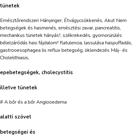
tünetek
Emésztőrendszeri Hányinger, Étvágycsökkenés, Akut Nem
betegségek és hasmenés, emésztési zavar, pancreatitis,
mechanikus tünetek hányás†, székrekedés, gyomorürülés
bélelzáródás hasi fájdalom† flatulencia, lassulása haspuffadás,
gastrooesophagea lis reflux betegség, öklendezés Máj- és
Cholelithiasis,
epebetegségek, cholecystitis
illetve tünetek
# A bőr és a bőr Angiooedema
alatti szövet
betegségei és