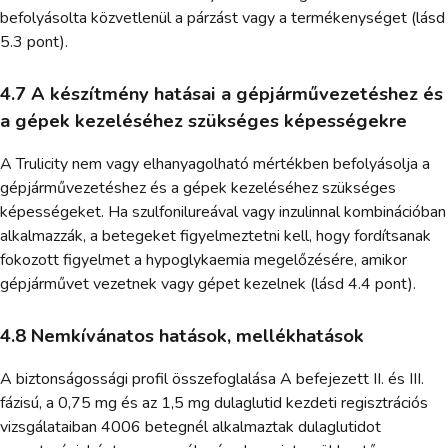
befolyásolta közvetlenül a párzást vagy a termékenységet (lásd
5.3 pont).
4.7 A készítmény hatásai a gépjárművezetéshez és
a gépek kezeléséhez szükséges képességekre
A Trulicity nem vagy elhanyagolható mértékben befolyásolja a
gépjárművezetéshez és a gépek kezeléséhez szükséges
képességeket. Ha szulfonilureával vagy inzulinnal kombinációban
alkalmazzák, a betegeket figyelmeztetni kell, hogy fordítsanak
fokozott figyelmet a hypoglykaemia megelőzésére, amikor
gépjárművet vezetnek vagy gépet kezelnek (lásd 4.4 pont).
4.8 Nemkívánatos hatások, mellékhatások
A biztonságossági profil összefoglalása A befejezett II. és III.
fázisú, a 0,75 mg és az 1,5 mg dulaglutid kezdeti regisztrációs
vizsgálataiban 4006 betegnél alkalmaztak dulaglutidot