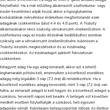
folytatható. Ha a már előzőleg alkalmazott szulfonilurea- vagy
inzulin-kezeléshez adják hozzá, akkor a hypoglykaemia
kockázatának mérséklése érdekében megfontolandó ezek
adagjának csökkentése (lásd 4.4 és 4.8 pont). A Trulicity
alkalmazásakor nincs szükség vércukorszint-önellenőrzésre. A
szulfonilurea vagy az inzulin dózisának beállításához azonban
szükség van a vércukorszint önellenőrzésére, különösen a
Trulicity-kezelés megkezdésekor és az inzulinadag
csökkentésekor. Az inzulinadagot ajánlott fokozatosan
csökkenteni.
Kihagyott adag Ha egy adag kimaradt, akkor azt a lehető
leghamarabb pótolni kell, amennyiben a következő esedékes
adagig még legalább 3 nap (72 óra) áll rendelkezésre. Ha a
következő esedékes adagig kevesebb, mint 3 nap (72 óra) van
hátra, az elmaradt adagot ki kell hagyni, és a következő adagot a
szokásos, tervezett napon kell beadni. A betegek ezt követően
mindkét esetben folytathatják a szokásos, heti egyszeri
adagolási sémát. Különleges betegcsoportok Idősek Az életkor