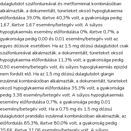
dulaglutidot szulfonilureával és metforminnal kombinációban
alkalmazták, a dokumentált, tüneteket okozó hypoglykaemia
előfordulása 39,0%, illetve 40,3% volt, a gyakorisága pedig
1,67, illetve 1,67 esemény/betegév volt. A súlyos
hypoglykaemiás esemény előfordulása 0%, illetve 0,7%, a
gyakorisága pedig 0,00 és 0,01 esemény/betegév volt az
egyes dózisok esetében. Ha az 1,5 mg dózisú dulaglutidot csak
szulfonilureával alkalmazták, a dokumentált, tüneteket okozó
hypoglykaemia előfordulása 11,3% volt, a gyakorisága pedig
0,90 esemény/betegév volt, és súlyos hypoglykaemiás epizód
nem fordult elő. Ha az 1,5 mg dózisú dulaglutidot glargin
inzulinnal kombinációban alkalmazták, a dokumentált, tüneteket
okozó hypoglykaemia előfordulása 35,3% volt, a gyakorisága
pedig 3,38 esemény/betegév volt. A súlyos hypoglykaemiás
esemény előfordulása 0,7%, a gyakorisága pedig 0,01
esemény/betegév volt. Ha a 0,75 mg és 1,5 mg dózisú
dulaglutidot prandiális inzulinnal kombinációban alkalmazták, az
előfordulás 85,3%, illetve 80,0% volt, a gyakoriság pedig
35,66, illetve 31,06 esemény/betegév volt. A súlyos