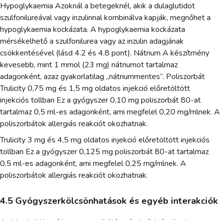
Hypoglykaemia Azoknál a betegeknél, akik a dulaglutidot
szulfonilureával vagy inzulinnal kombinálva kapják, megnőhet a
hypoglykaemia kockázata. A hypoglykaemia kockázata
mérsékelhető a szulfonilurea vagy az inzulin adagjának
csökkentésével (lásd 4.2 és 4.8 pont). Nátrium A készítmény
kevesebb, mint 1 mmol (23 mg) nátriumot tartalmaz
adagonként, azaz gyakorlatilag „nátriummentes”. Poliszorbát
Trulicity 0,75 mg és 1,5 mg oldatos injekció előretöltött
injekciós tollban Ez a gyógyszer 0,10 mg poliszorbát 80-at
tartalmaz 0,5 ml-es adagonként, ami megfelel 0,20 mg/mlnek. A
poliszorbátok allergiás reakciót okozhatnak.
Trulicity 3 mg és 4,5 mg oldatos injekció előretöltött injekciós
tollban Ez a gyógyszer 0,125 mg poliszorbát 80-at tartalmaz
0,5 ml-es adagonként, ami megfelel 0,25 mg/mlnek. A
poliszorbátok allergiás reakciót okozhatnak.
4.5 Gyógyszerkölcsönhatások és egyéb interakciók