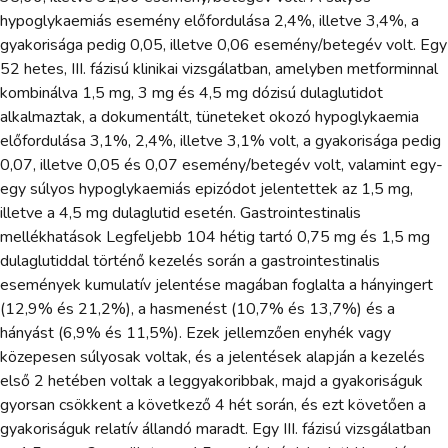
hypoglykaemiás esemény előfordulása 2,4%, illetve 3,4%, a
gyakorisága pedig 0,05, illetve 0,06 esemény/betegév volt. Egy
52 hetes, III. fázisú klinikai vizsgálatban, amelyben metforminnal
kombinálva 1,5 mg, 3 mg és 4,5 mg dózisú dulaglutidot
alkalmaztak, a dokumentált, tüneteket okozó hypoglykaemia
előfordulása 3,1%, 2,4%, illetve 3,1% volt, a gyakorisága pedig
0,07, illetve 0,05 és 0,07 esemény/betegév volt, valamint egy-
egy súlyos hypoglykaemiás epizódot jelentettek az 1,5 mg,
illetve a 4,5 mg dulaglutid esetén. Gastrointestinalis
mellékhatások Legfeljebb 104 hétig tartó 0,75 mg és 1,5 mg
dulaglutiddal történő kezelés során a gastrointestinalis
események kumulatív jelentése magában foglalta a hányingert
(12,9% és 21,2%), a hasmenést (10,7% és 13,7%) és a
hányást (6,9% és 11,5%). Ezek jellemzően enyhék vagy
közepesen súlyosak voltak, és a jelentések alapján a kezelés
első 2 hetében voltak a leggyakoribbak, majd a gyakoriságuk
gyorsan csökkent a következő 4 hét során, és ezt követően a
gyakoriságuk relatív állandó maradt. Egy III. fázisú vizsgálatban