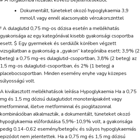
# A forgalomba hozatalt követő bejelentésekből.
Dokumentált, tüneteket okozó hypoglykaemia 3,9
mmol/l vagy ennél alacsonyabb vércukorszinttel
† A dulaglutid 0,75 mg-os dózisa esetén a mellékhatás
gyakorisága az egy kategóriával kisebb gyakorisági csoportba
esett. $ Egy gyermekek és serdülők körében végzett
vizsgálatban a gyakoriság a „gyakori” kategóriába esett; 3,9% (2
beteg) a 0,75 mg-es dulaglutid-csoportban, 3,8% (2 beteg) az
1,5 mg-os dulaglutid-csoportban, és 2% (1 beteg) a
placebocsoportban. Minden esemény enyhe vagy közepes
súlyosságú volt.
A kiválasztott mellékhatások leírása Hypoglykaemia Ha a 0,75
mg és 1,5 mg dózisú dulaglutidot monoterápiaként vagy
metforminnal, illetve metforminnal és pioglitazonnal
kombinációban alkalmazták, a dokumentált, tüneteket okozó
hypoglykaemia előfordulása 5,9%-10,9% volt, a gyakorisága
pedig 0,14-0,62 esemény/betegév, és súlyos hypoglykaemiás
epizódot nem jelentettek. Ha a 0,75 mg és 1,5 mg dózisú