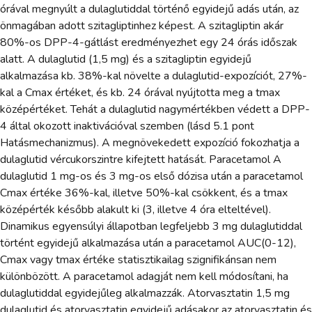
órával megnyúlt a dulaglutiddal történő egyidejű adás után, az
önmagában adott szitagliptinhez képest. A szitagliptin akár
80%-os DPP-4-gátlást eredményezhet egy 24 órás időszak
alatt. A dulaglutid (1,5 mg) és a szitagliptin egyidejű
alkalmazása kb. 38%-kal növelte a dulaglutid-expozíciót, 27%-
kal a Cmax értéket, és kb. 24 órával nyújtotta meg a tmax
középértéket. Tehát a dulaglutid nagymértékben védett a DPP-
4 által okozott inaktivációval szemben (lásd 5.1 pont
Hatásmechanizmus). A megnövekedett expozíció fokozhatja a
dulaglutid vércukorszintre kifejtett hatását. Paracetamol A
dulaglutid 1 mg-os és 3 mg-os első dózisa után a paracetamol
Cmax értéke 36%-kal, illetve 50%-kal csökkent, és a tmax
középérték később alakult ki (3, illetve 4 óra elteltével).
Dinamikus egyensúlyi állapotban legfeljebb 3 mg dulaglutiddal
történt egyidejű alkalmazása után a paracetamol AUC(0-12),
Cmax vagy tmax értéke statisztikailag szignifikánsan nem
különbözött. A paracetamol adagját nem kell módosítani, ha
dulaglutiddal egyidejűleg alkalmazzák. Atorvasztatin 1,5 mg
dulaglutid és atorvasztatin egyidejű adásakor az atorvasztatin és