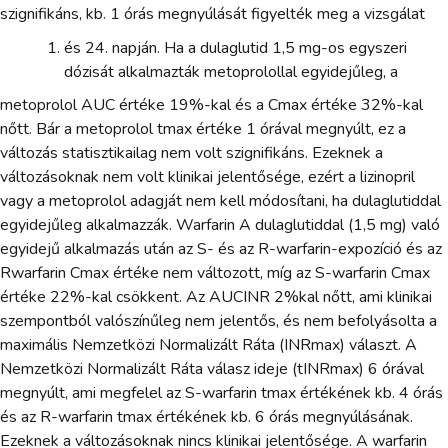
szignifikáns, kb. 1 órás megnyúlását figyelték meg a vizsgálat
és 24. napján. Ha a dulaglutid 1,5 mg-os egyszeri
dózisát alkalmazták metoprolollal egyidejűleg, a
metoprolol AUC értéke 19%-kal és a Cmax értéke 32%-kal
nőtt. Bár a metoprolol tmax értéke 1 órával megnyúlt, ez a
változás statisztikailag nem volt szignifikáns. Ezeknek a
változásoknak nem volt klinikai jelentősége, ezért a lizinopril
vagy a metoprolol adagját nem kell módosítani, ha dulaglutiddal
egyidejűleg alkalmazzák. Warfarin A dulaglutiddal (1,5 mg) való
egyidejű alkalmazás után az S- és az R-warfarin-expozíció és az
Rwarfarin Cmax értéke nem változott, míg az S-warfarin Cmax
értéke 22%-kal csökkent. Az AUCINR 2%kal nőtt, ami klinikai
szempontból valószínűleg nem jelentős, és nem befolyásolta a
maximális Nemzetközi Normalizált Ráta (INRmax) választ. A
Nemzetközi Normalizált Ráta válasz ideje (tINRmax) 6 órával
megnyúlt, ami megfelel az S-warfarin tmax értékének kb. 4 órás
és az R-warfarin tmax értékének kb. 6 órás megnyúlásának.
Ezeknek a változásoknak nincs klinikai jelentősége. A warfarin