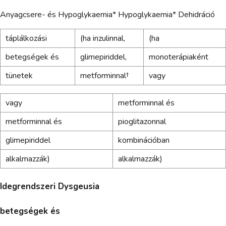
Anyagcsere- és Hypoglykaemia* Hypoglykaemia* Dehidráció
táplálkozási
(ha inzulinnal,
(ha
betegségek és
glimepiriddel,
monoterápiaként
tünetek
metforminnal†
vagy
vagy
metforminnal és
metforminnal és
pioglitazonnal
glimepiriddel
kombinációban
alkalmazzák)
alkalmazzák)
Idegrendszeri Dysgeusia
betegségek és