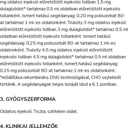
mg oldatos injekció előretöltött injekciós tollban 1,5 mg
dulaglutidot* tartalmaz 0,5 ml oldatban előretöltött injekciós
tollanként. Ismert hatású segédanyag: 0,20 mg poliszorbát 80-
at tartalmaz 1 ml-es oldatonként. Trulicity 3 mg oldatos injekció
előretöltött injekciós tollban 3 mg dulaglutidot* tartalmaz 0,5 ml
oldatban előretöltött injekciós tollanként. Ismert hatású
segédanyag: 0,25 mg poliszorbát 80-at tartalmaz 1 ml-es
oldatonként. Trulicity 4,5 mg oldatos injekció előretöltött
injekciós tollban 4,5 mg dulaglutidot* tartalmaz 0,5 ml oldatban
előretöltött injekciós tollanként. Ismert hatású segédanyag:
0,25 mg poliszorbát 80-at tartalmaz 1 ml-es oldatonként.
*előállítása rekombináns DNS technológiával, CHO sejtekből
történik. A segédanyagok teljes listáját lásd a 6.1 pontban.
3. GYÓGYSZERFORMA
Oldatos injekció. Tiszta, színtelen oldat.
4. KLINIKAI JELLEMZŐK