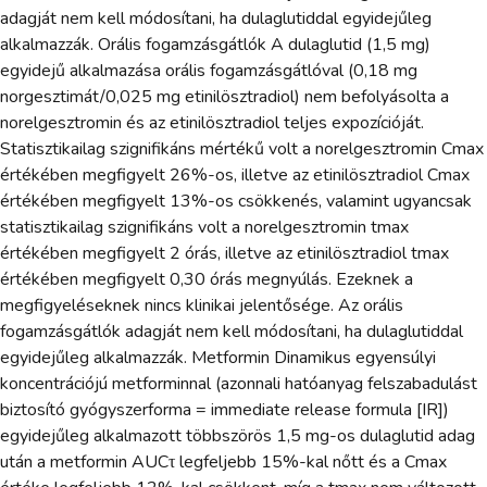
adagját nem kell módosítani, ha dulaglutiddal egyidejűleg
alkalmazzák. Orális fogamzásgátlók A dulaglutid (1,5 mg)
egyidejű alkalmazása orális fogamzásgátlóval (0,18 mg
norgesztimát/0,025 mg etinilösztradiol) nem befolyásolta a
norelgesztromin és az etinilösztradiol teljes expozícióját.
Statisztikailag szignifikáns mértékű volt a norelgesztromin Cmax
értékében megfigyelt 26%-os, illetve az etinilösztradiol Cmax
értékében megfigyelt 13%-os csökkenés, valamint ugyancsak
statisztikailag szignifikáns volt a norelgesztromin tmax
értékében megfigyelt 2 órás, illetve az etinilösztradiol tmax
értékében megfigyelt 0,30 órás megnyúlás. Ezeknek a
megfigyeléseknek nincs klinikai jelentősége. Az orális
fogamzásgátlók adagját nem kell módosítani, ha dulaglutiddal
egyidejűleg alkalmazzák. Metformin Dinamikus egyensúlyi
koncentrációjú metforminnal (azonnali hatóanyag felszabadulást
biztosító gyógyszerforma = immediate release formula [IR])
egyidejűleg alkalmazott többszörös 1,5 mg-os dulaglutid adag
után a metformin AUCτ legfeljebb 15%-kal nőtt és a Cmax