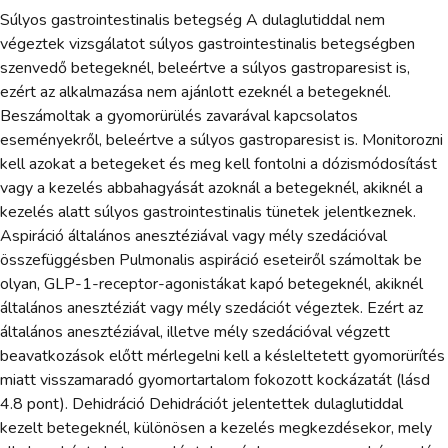
Súlyos gastrointestinalis betegség A dulaglutiddal nem
végeztek vizsgálatot súlyos gastrointestinalis betegségben
szenvedő betegeknél, beleértve a súlyos gastroparesist is,
ezért az alkalmazása nem ajánlott ezeknél a betegeknél.
Beszámoltak a gyomorürülés zavarával kapcsolatos
eseményekről, beleértve a súlyos gastroparesist is. Monitorozni
kell azokat a betegeket és meg kell fontolni a dózismódosítást
vagy a kezelés abbahagyását azoknál a betegeknél, akiknél a
kezelés alatt súlyos gastrointestinalis tünetek jelentkeznek.
Aspiráció általános anesztéziával vagy mély szedációval
összefüggésben Pulmonalis aspiráció eseteiről számoltak be
olyan, GLP-1-receptor-agonistákat kapó betegeknél, akiknél
általános anesztéziát vagy mély szedációt végeztek. Ezért az
általános anesztéziával, illetve mély szedációval végzett
beavatkozások előtt mérlegelni kell a késleltetett gyomorürítés
miatt visszamaradó gyomortartalom fokozott kockázatát (lásd
4.8 pont). Dehidráció Dehidrációt jelentettek dulaglutiddal
kezelt betegeknél, különösen a kezelés megkezdésekor, mely