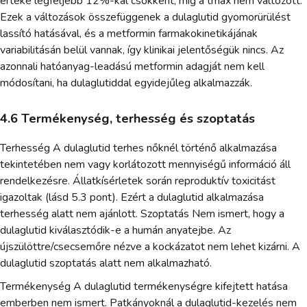
értéke legfeljebb 12%-kal csökkent, míg a tmax nem változott.
Ezek a változások összefüggenek a dulaglutid gyomorürülést
lassító hatásával, és a metformin farmakokinetikájának
variabilitásán belül vannak, így klinikai jelentőségük nincs. Az
azonnali hatóanyag-leadású metformin adagját nem kell
módosítani, ha dulaglutiddal egyidejűleg alkalmazzák.
4.6 Termékenység, terhesség és szoptatás
Terhesség A dulaglutid terhes nőknél történő alkalmazása
tekintetében nem vagy korlátozott mennyiségű információ áll
rendelkezésre. Állatkísérletek során reproduktív toxicitást
igazoltak (lásd 5.3 pont). Ezért a dulaglutid alkalmazása
terhesség alatt nem ajánlott. Szoptatás Nem ismert, hogy a
dulaglutid kiválasztódik-e a humán anyatejbe. Az
újszülöttre/csecsemőre nézve a kockázatot nem lehet kizárni. A
dulaglutid szoptatás alatt nem alkalmazható.
Termékenység A dulaglutid termékenységre kifejtett hatása
emberben nem ismert. Patkányoknál a dulaglutid-kezelés nem