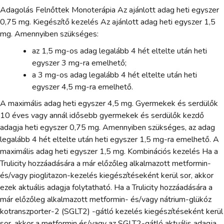
Adagolás Felnőttek Monoterápia Az ajánlott adag heti egyszer
0,75 mg. Kiegészítő kezelés Az ajánlott adag heti egyszer 1,5
mg. Amennyiben szükséges:
az 1,5 mg-os adag legalább 4 hét eltelte után heti
egyszer 3 mg-ra emelhető;
a 3 mg-os adag legalább 4 hét eltelte után heti
egyszer 4,5 mg-ra emelhető.
A maximális adag heti egyszer 4,5 mg. Gyermekek és serdülők
10 éves vagy annál idősebb gyermekek és serdülők kezdő
adagja heti egyszer 0,75 mg. Amennyiben szükséges, az adag
legalább 4 hét eltelte után heti egyszer 1,5 mg-ra emelhető. A
maximális adag heti egyszer 1,5 mg. Kombinációs kezelés Ha a
Trulicity hozzáadására a már előzőleg alkalmazott metformin-
és/vagy pioglitazon-kezelés kiegészítéseként kerül sor, akkor
ezek aktuális adagja folytatható. Ha a Trulicity hozzáadására a
már előzőleg alkalmazott metformin- és/vagy nátrium-glükóz
kotranszporter-2 (SGLT2) -gátló kezelés kiegészítéseként kerül
sor, akkor a metformin és/vagy az SGLT2-gátló aktuális adagja