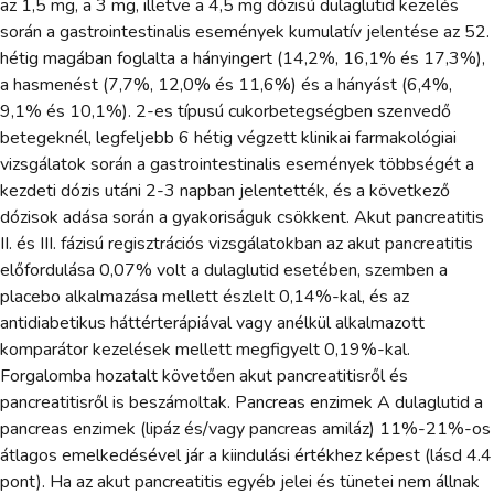
az 1,5 mg, a 3 mg, illetve a 4,5 mg dózisú dulaglutid kezelés
során a gastrointestinalis események kumulatív jelentése az 52.
hétig magában foglalta a hányingert (14,2%, 16,1% és 17,3%),
a hasmenést (7,7%, 12,0% és 11,6%) és a hányást (6,4%,
9,1% és 10,1%). 2-es típusú cukorbetegségben szenvedő
betegeknél, legfeljebb 6 hétig végzett klinikai farmakológiai
vizsgálatok során a gastrointestinalis események többségét a
kezdeti dózis utáni 2-3 napban jelentették, és a következő
dózisok adása során a gyakoriságuk csökkent. Akut pancreatitis
II. és III. fázisú regisztrációs vizsgálatokban az akut pancreatitis
előfordulása 0,07% volt a dulaglutid esetében, szemben a
placebo alkalmazása mellett észlelt 0,14%-kal, és az
antidiabetikus háttérterápiával vagy anélkül alkalmazott
komparátor kezelések mellett megfigyelt 0,19%-kal.
Forgalomba hozatalt követően akut pancreatitisről és
pancreatitisről is beszámoltak. Pancreas enzimek A dulaglutid a
pancreas enzimek (lipáz és/vagy pancreas amiláz) 11%-21%-os
átlagos emelkedésével jár a kiindulási értékhez képest (lásd 4.4
pont). Ha az akut pancreatitis egyéb jelei és tünetei nem állnak