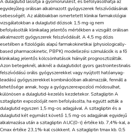
A dulaglutid lassítja a gyomorürülést, és befolyásolhatja az
egyidejűleg orálisan alkalmazott gyógyszerek felszívódásának
sebességét. Az alábbiakban ismertetett klinikai farmakológiai
vizsgálatokban a dulaglutid dózisok 1,5 mg-ig nem
befolyásolták klinikailag jelentős mértékben a vizsgált orálisan
alkalmazott gyógyszerek felszívódását. A 4,5 mg dózis
esetében a fiziológiás alapú farmakokinetikai (physiologically-
based pharmacokinetic, PBPK) modellezési szimulációk is a fő
klinikailag jelentős kölcsönhatások hiányát prognosztizálták.
Azon betegeknél, akiknél a dulaglutidot gyors gastrointestinalis
felszívódású orális gyógyszerekkel vagy nyújtott hatóanyag-
leadású gyógyszerekkel kombinációban alkalmazzák, fennáll a
lehetősége annak, hogy a gyógyszerexpozíció módosulhat,
különösen a dulaglutid-kezelés kezdetekor. Szitagliptin A
szitagliptin expozícióját nem befolyásolta, ha együtt adták a
dulaglutid egyszeri 1,5 mg-os adagjával. A szitagliptin és a
dulaglutid két egymást követő 1,5 mg-os adagjának egyidejű
alkalmazása után a szitagliptin AUC(0-τ) értéke kb. 7,4%-kal, a
Cmax értéke 23,1%-kal csökkent. A szitagliptin tmax kb. 0,5