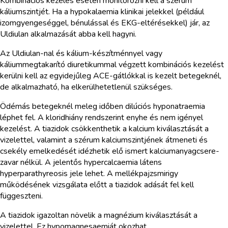
Kombinációs kezelés esetén monitorozni kell a szérum
káliumszintjét. Ha a hypokalaemia klinikai jelekkel (például
izomgyengeséggel, bénulással és EKG-eltérésekkel) jár, az
Uldiulan alkalmazását abba kell hagyni.
Az Uldiulan-nal és kálium-készítménnyel vagy
káliummegtakarító diuretikummal végzett kombinációs kezelést
kerülni kell az egyidejűleg ACE-gátlókkal is kezelt betegeknél,
de alkalmazható, ha elkerülhetetlenül szükséges.
Ödémás betegeknél meleg időben dilúciós hyponatraemia
léphet fel. A kloridhiány rendszerint enyhe és nem igényel
kezelést. A tiazidok csökkenthetik a kalcium kiválasztását a
vizelettel, valamint a szérum kalciumszintjének átmeneti és
csekély emelkedését idézhetik elő ismert kalciumanyagcsere-
zavar nélkül. A jelentős hypercalcaemia látens
hyperparathyreosis jele lehet. A mellékpajzsmirigy
működésének vizsgálata előtt a tiazidok adását fel kell
függeszteni.
A tiazidok igazoltan növelik a magnézium kiválasztását a
vizelettel. Ez hypomagnesaemiát okozhat.