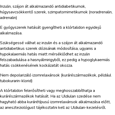
Inzulin, szájon át alkalmazandó antidiabetikumok,
húgysavcsökkentő szerek, szimpatomimetikumok (noradrenalin,
adrenalin)
E gyógyszerek hatását gyengítheti a klórtalidon egyidejű
alkalmazása.
Szükségessé válhat az inzulin és a szájon át alkalmazandó
antidiabetikus szerek dózisának módosítása, ugyanis a
hypokalaemiás hatás miatt mérséklődhet az inzulin
felszabadulása a hasnyálmirigyből, ez pedig a hypoglykaemiás
hatás csökkenésének kockázatát okozza.
Nem depolarizáló izomrelaxánsok (kurárészármazékok, például
tubokurarin-klorid)
A klórtalidon felerősítheti vagy meghosszabbíthatja a
kurárészármazékok hatását. Ha az Uldiulan szedése nem
hagyható abba kurárétípusú izomrelaxánsok alkalmazása előtt,
az aneszteziológust tájékoztatni kell az Uldiulan-kezelésről.