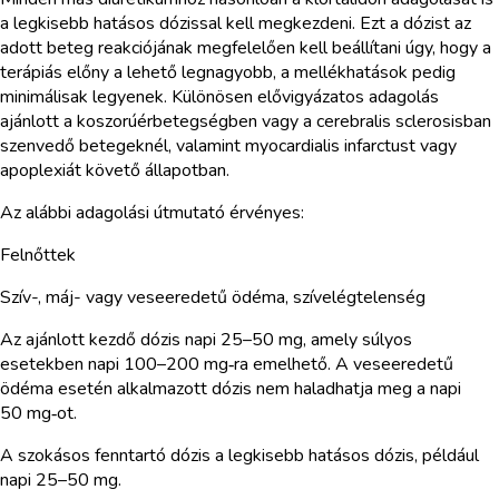
a legkisebb hatásos dózissal kell megkezdeni. Ezt a dózist az
adott beteg reakciójának megfelelően kell beállítani úgy, hogy a
terápiás előny a lehető legnagyobb, a mellékhatások pedig
minimálisak legyenek. Különösen elővigyázatos adagolás
ajánlott a koszorúérbetegségben vagy a cerebralis sclerosisban
szenvedő betegeknél, valamint myocardialis infarctust vagy
apoplexiát követő állapotban.
Az alábbi adagolási útmutató érvényes:
Felnőttek
Szív-, máj- vagy veseeredetű ödéma, szívelégtelenség
Az ajánlott kezdő dózis napi 25–50 mg, amely súlyos
esetekben napi 100–200 mg‑ra emelhető. A veseeredetű
ödéma esetén alkalmazott dózis nem haladhatja meg a napi
50 mg‑ot.
A szokásos fenntartó dózis a legkisebb hatásos dózis, például
napi 25–50 mg.