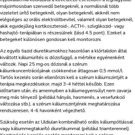
májcirrhosisban szenvedő betegeknél, a normálisnál több
vizeletet ürítő betegeknél, olyan betegeknél, akiknél nem
elégséges az orális elektrolitbevitel, valamint olyan betegeknél,
akik egyidejűleg kortikoszteroid-, ACTH-, szívglikozid- vagy
hashajtó-terápiában is részesülnek (lásd 4.5 pont). Ezeket a
betegeket különösen gondosan kell monitorozni.
Az egyéb tiazid diuretikumokhoz hasonlóan a klórtalidon által
kiváltott káliumürítés is dózisfüggő, a mértéke egyénenként
változik. Napi 25 mg‑os dózisnál a szérum
káliumkoncentrációjának csökkenése átlagosan 0,5 mmol/l.
Tartós kezelés során ellenőrizni kell a szérum káliumszintjét a
terápia megkezdésekor, majd 3-4 héttel később. Ezen
időtartam után, és amennyiben a káliumegyensúlyt nem zavarja
meg más tényező (például hányás, hasmenés, a vesefunkció
változása stb.), a szérum káliumszintjének meghatározása
rendszeresen, 4-6 havonként végezhető.
Szükség esetén az Uldiulan kombinálható orális káliumpótlással
vagy káliummegtakarító diuretikummal (például triamterennel).