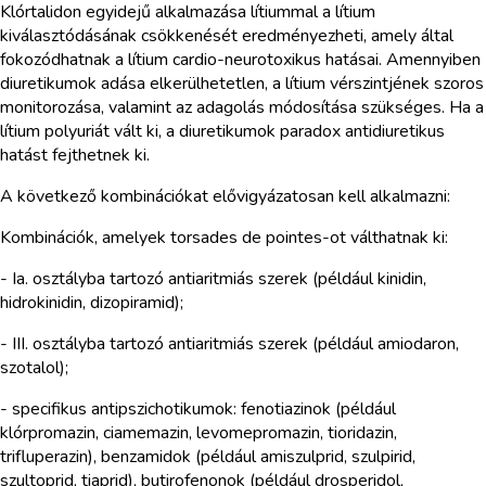
Klórtalidon egyidejű alkalmazása lítiummal a lítium
kiválasztódásának csökkenését eredményezheti, amely által
fokozódhatnak a lítium cardio-neurotoxikus hatásai. Amennyiben
diuretikumok adása elkerülhetetlen, a lítium vérszintjének szoros
monitorozása, valamint az adagolás módosítása szükséges. Ha a
lítium polyuriát vált ki, a diuretikumok paradox antidiuretikus
hatást fejthetnek ki.
A következő kombinációkat elővigyázatosan kell alkalmazni:
Kombinációk, amelyek torsades de pointes-ot válthatnak ki:
- Ia. osztályba tartozó antiaritmiás szerek (például kinidin,
hidrokinidin, dizopiramid);
- III. osztályba tartozó antiaritmiás szerek (például amiodaron,
szotalol);
- specifikus antipszichotikumok: fenotiazinok (például
klórpromazin, ciamemazin, levomepromazin, tioridazin,
trifluperazin), benzamidok (például amiszulprid, szulpirid,
szultoprid, tiaprid), butirofenonok (például drosperidol,