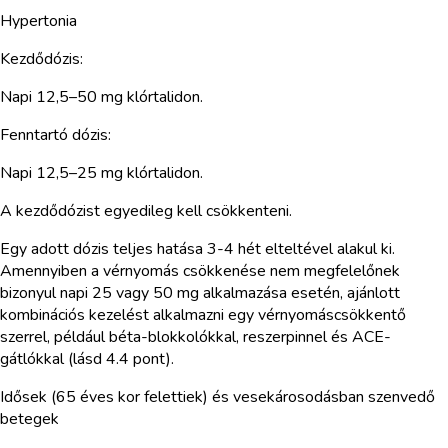
Hypertonia
Kezdődózis:
Napi 12,5–50 mg klórtalidon.
Fenntartó dózis:
Napi 12,5–25 mg klórtalidon.
A kezdődózist egyedileg kell csökkenteni.
Egy adott dózis teljes hatása 3-4 hét elteltével alakul ki.
Amennyiben a vérnyomás csökkenése nem megfelelőnek
bizonyul napi 25 vagy 50 mg alkalmazása esetén, ajánlott
kombinációs kezelést alkalmazni egy vérnyomáscsökkentő
szerrel, például béta-blokkolókkal, reszerpinnel és ACE-
gátlókkal (lásd 4.4 pont).
Idősek (65 éves kor felettiek) és vesekárosodásban szenvedő
betegek