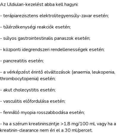
Az Uldiulan-kezelést abba kell hagyni:
- terápiarezisztens elektrolitegyensúly-zavar esetén;
- túlérzékenységi reakciók esetén;
- súlyos gastrointestinalis panaszok esetén;
- központi idegrendszeri rendellenességek esetén;
- pancreatitis esetén;
- a vérképzést érintő elváltozások (anaemia, leukopenia,
thrombocytopenia) esetén;
- akut cholecystitis esetén;
- vasculitis előfordulása esetén;
- fennálló myopia rosszabbodása esetén;
- ha a szérum kreatininszintje >1,8 mg/100 ml, vagy ha a
kreatinin-clearance nem éri el a 30 ml/percet.