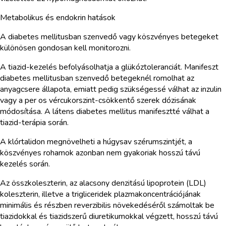
Metabolikus és endokrin hatások
A diabetes mellitusban szenvedő vagy köszvényes betegeket
különösen gondosan kell monitorozni.
A tiazid-kezelés befolyásolhatja a glükóztoleranciát. Manifeszt
diabetes mellitusban szenvedő betegeknél romolhat az
anyagcsere állapota, emiatt pedig szükségessé válhat az inzulin
vagy a per os vércukorszint-csökkentő szerek dózisának
módosítása. A látens diabetes mellitus manifesztté válhat a
tiazid-terápia során.
A klórtalidon megnövelheti a húgysav szérumszintjét, a
köszvényes rohamok azonban nem gyakoriak hosszú távú
kezelés során.
Az összkoleszterin, az alacsony denzitású lipoprotein (LDL)
koleszterin, illetve a trigliceridek plazmakoncentrációjának
minimális és részben reverzibilis növekedéséről számoltak be
tiazidokkal és tiazidszerű diuretikumokkal végzett, hosszú távú