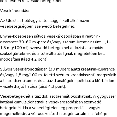
kezelésben részesülő betegeknél.
Vesekárosodás:
Az Uldiulan‑t elővigyázatossággal kell alkalmazni
vesebetegségben szenvedő betegeknél.
Enyhe-közepesen súlyos vesekárosodásban (kreatinin-
clearance: 30–60 ml/perc és/vagy szérum-kreatininszint: 1,1–
1,8 mg/100 ml) szenvedő betegeknél a dózist a terápiás
szükségleteknek és a tolerálhatóságnak megfelelően kell
módosítani (lásd 4.2 pont).
Súlyos vesekárosodásban (30 ml/perc alatti kreatinin-clearance
és/vagy 1,8 mg/100 ml feletti szérum-kreatininszint) megszűnik
a tiazid diuretikumok és a tiazid analógok – például a klórtalidon
– vizelethajtó hatása (lásd 4.3 pont).
Vesebetegeknél a tiazidok azotaemiát okozhatnak. A gyógyszer
hatásai kumulálódhatnak a vesekárosodásban szenvedő
betegeknél. Ha a veseelégtelenség progrediál – vagyis
megemelkedik a vér összesített nitrogéntartalma, a fehérje