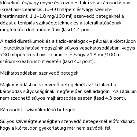
Időseknél és/vagy enyhe és közepes fokú vesekárosodásban
(kreatinin-clearance: 30–60 ml/perc és/vagy szérum-
kreatininszint: 1,1–1,8 mg/100 ml) szenvedő betegeknél a
dózist a terápiás szükségleteknek és a tolerálhatóságnak
megfelelően kell módosítani (lásd 4.4 pont).
A tiazid diuretikumok és a tiazid-analógok – például a klórtalidon
– diuretikus hatása megszűnik súlyos vesekárosodásban, vagyis
<30 ml/perc kreatinin-clearance és/vagy >1,8 mg/100 ml
szérum-kreatininszint esetén (lásd 4.3 pont).
Májkárosodásban szenvedő betegek
Májkárosodásban szenvedő betegeknél az Uldiulan‑t a
károsodás súlyosságának megfelelően kell adagolni. Az Uldiulan
nem szedhető súlyos májkárosodás esetén (lásd 4.3 pont).
Károsodott szívműködésű betegek
Súlyos szívelégtelenségben szenvedő betegeknél előfordulhat,
hogy a klórtalidon gyakorlatilag már nem szívódik fel.