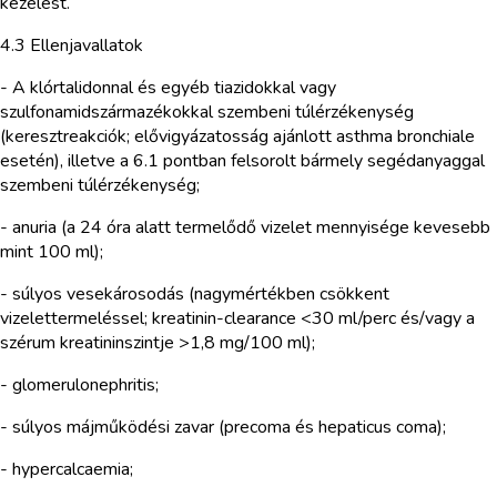
kezelést.
4.3 Ellenjavallatok
- A klórtalidonnal és egyéb tiazidokkal vagy
szulfonamidszármazékokkal szembeni túlérzékenység
(keresztreakciók; elővigyázatosság ajánlott asthma bronchiale
esetén), illetve a 6.1 pontban felsorolt bármely segédanyaggal
szembeni túlérzékenység;
- anuria (a 24 óra alatt termelődő vizelet mennyisége kevesebb
mint 100 ml);
- súlyos vesekárosodás (nagymértékben csökkent
vizelettermeléssel; kreatinin-clearance <30 ml/perc és/vagy a
szérum kreatininszintje >1,8 mg/100 ml);
- glomerulonephritis;
- súlyos májműködési zavar (precoma és hepaticus coma);
- hypercalcaemia;