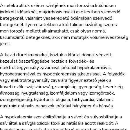
Az elektrolitok szérumszintjének monitorozása különösen
indokolt időseknél, májcirrhosis miatti asciteszben szenvedő
betegeknél, valamint veseeredetű ödémában szenvedő
betegeknél. Ilyen esetekben a klórtalidon kizárólag szoros
monitorozás mellett alkalmazható, csak olyan normál
káliumszintű betegeknek, akik nem mutatják volumenveszteség
jeleit.
A tiazid diuretikumokkal, köztük a klórtalidonnal végzett
kezelést összefüggésbe hozták a folyadék- és
elektrolitegyensúly zavaraival, például hypokalaemiával,
hyponatraemiával és hypochloraemiás alkalosissal. A folyadék-
vagy elektrolitegyensúly zavarára figyelmeztető jelek a
következők: szájszárazság, szomjúság, gyengeség, levertség,
álmosság, nyugtalanság, izomfájdalom vagy izomgörcsök,
izomgyengeség, hypotonia, oliguria, tachycardia, valamint
gastrointestinalis panaszok, például hányinger és hányás.
A hypokalaemia szenzibilizálhatja a szívet és súlyosbíthatja a
szív által a szívglikozidok toxikus hatására adott reakciót. A
hypokalaemia kockázata a következő esetekben a legnagyobb: