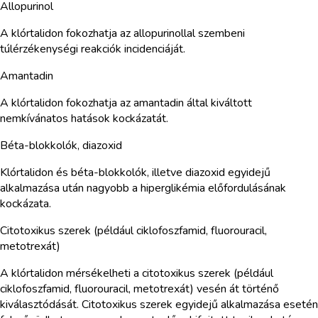
Allopurinol
A klórtalidon fokozhatja az allopurinollal szembeni
túlérzékenységi reakciók incidenciáját.
Amantadin
A klórtalidon fokozhatja az amantadin által kiváltott
nemkívánatos hatások kockázatát.
Béta-blokkolók, diazoxid
Klórtalidon és béta-blokkolók, illetve diazoxid egyidejű
alkalmazása után nagyobb a hiperglikémia előfordulásának
kockázata.
Citotoxikus szerek (például ciklofoszfamid, fluorouracil,
metotrexát)
A klórtalidon mérsékelheti a citotoxikus szerek (például
ciklofoszfamid, fluorouracil, metotrexát) vesén át történő
kiválasztódását. Citotoxikus szerek egyidejű alkalmazása esetén