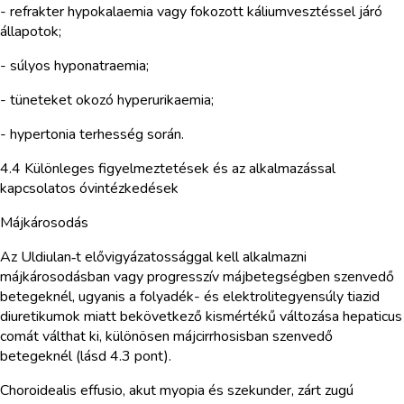
- refrakter hypokalaemia vagy fokozott káliumvesztéssel járó
állapotok;
- súlyos hyponatraemia;
- tüneteket okozó hyperurikaemia;
- hypertonia terhesség során.
4.4 Különleges figyelmeztetések és az alkalmazással
kapcsolatos óvintézkedések
Májkárosodás
Az Uldiulan‑t elővigyázatossággal kell alkalmazni
májkárosodásban vagy progresszív májbetegségben szenvedő
betegeknél, ugyanis a folyadék- és elektrolitegyensúly tiazid
diuretikumok miatt bekövetkező kismértékű változása hepaticus
comát válthat ki, különösen májcirrhosisban szenvedő
betegeknél (lásd 4.3 pont).
Choroidealis effusio, akut myopia és szekunder, zárt zugú