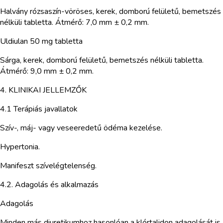
Halvány rózsaszín-vöröses, kerek, domború felületű, bemetszés
nélküli tabletta. Átmérő: 7,0 mm ± 0,2 mm.
Uldiulan 50 mg tabletta
Sárga, kerek, domború felületű, bemetszés nélküli tabletta.
Átmérő: 9,0 mm ± 0,2 mm.
4. KLINIKAI JELLEMZŐK
4.1 Terápiás javallatok
Szív-, máj- vagy veseeredetű ödéma kezelése.
Hypertonia.
Manifeszt szívelégtelenség.
4.2. Adagolás és alkalmazás
Adagolás
Minden más diuretikumhoz hasonlóan a klórtalidon adagolását is