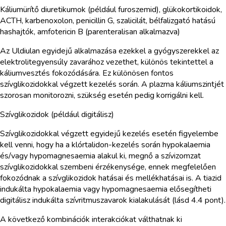
Káliumürítő diuretikumok (például furoszemid), glükokortikoidok,
ACTH, karbenoxolon, penicillin G, szalicilát, bélfalizgató hatású
hashajtók, amfotericin B (parenteralisan alkalmazva)
Az Uldiulan egyidejű alkalmazása ezekkel a gyógyszerekkel az
elektrolitegyensúly zavarához vezethet, különös tekintettel a
káliumvesztés fokozódására. Ez különösen fontos
szívglikozidokkal végzett kezelés során. A plazma káliumszintjét
szorosan monitorozni, szükség esetén pedig korrigálni kell.
Szívglikozidok (például digitálisz)
Szívglikozidokkal végzett egyidejű kezelés esetén figyelembe
kell venni, hogy ha a klórtalidon-kezelés során hypokalaemia
és/vagy hypomagnesaemia alakul ki, megnő a szívizomzat
szívglikozidokkal szembeni érzékenysége, ennek megfelelően
fokozódnak a szívglikozidok hatásai és mellékhatásai is. A tiazid
indukálta hypokalaemia vagy hypomagnesaemia elősegítheti
digitálisz indukálta szívritmuszavarok kialakulását (lásd 4.4 pont).
A következő kombinációk interakciókat válthatnak ki