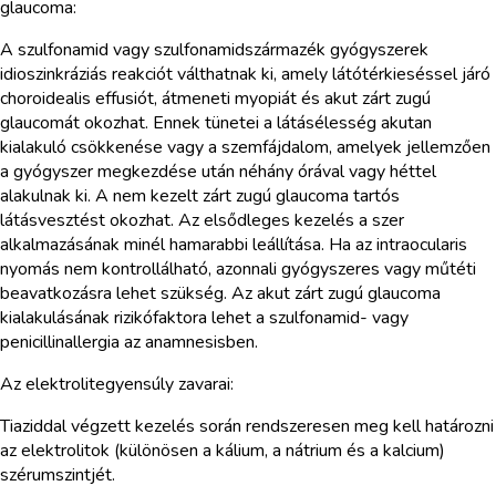
glaucoma:
A szulfonamid vagy szulfonamidszármazék gyógyszerek
idioszinkráziás reakciót válthatnak ki, amely látótérkieséssel járó
choroidealis effusiót, átmeneti myopiát és akut zárt zugú
glaucomát okozhat. Ennek tünetei a látásélesség akutan
kialakuló csökkenése vagy a szemfájdalom, amelyek jellemzően
a gyógyszer megkezdése után néhány órával vagy héttel
alakulnak ki. A nem kezelt zárt zugú glaucoma tartós
látásvesztést okozhat. Az elsődleges kezelés a szer
alkalmazásának minél hamarabbi leállítása. Ha az intraocularis
nyomás nem kontrollálható, azonnali gyógyszeres vagy műtéti
beavatkozásra lehet szükség. Az akut zárt zugú glaucoma
kialakulásának rizikófaktora lehet a szulfonamid- vagy
penicillinallergia az anamnesisben.
Az elektrolitegyensúly zavarai:
Tiaziddal végzett kezelés során rendszeresen meg kell határozni
az elektrolitok (különösen a kálium, a nátrium és a kalcium)
szérumszintjét.