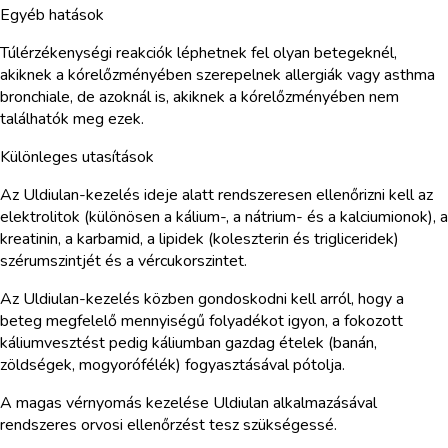
Egyéb hatások
Túlérzékenységi reakciók léphetnek fel olyan betegeknél,
akiknek a kórelőzményében szerepelnek allergiák vagy asthma
bronchiale, de azoknál is, akiknek a kórelőzményében nem
találhatók meg ezek.
Különleges utasítások
Az Uldiulan-kezelés ideje alatt rendszeresen ellenőrizni kell az
elektrolitok (különösen a kálium-, a nátrium- és a kalciumionok), a
kreatinin, a karbamid, a lipidek (koleszterin és trigliceridek)
szérumszintjét és a vércukorszintet.
Az Uldiulan-kezelés közben gondoskodni kell arról, hogy a
beteg megfelelő mennyiségű folyadékot igyon, a fokozott
káliumvesztést pedig káliumban gazdag ételek (banán,
zöldségek, mogyorófélék) fogyasztásával pótolja.
A magas vérnyomás kezelése Uldiulan alkalmazásával
rendszeres orvosi ellenőrzést tesz szükségessé.