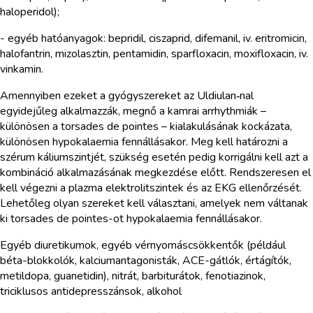
haloperidol);
- egyéb hatóanyagok: bepridil, ciszaprid, difemanil, iv. eritromicin,
halofantrin, mizolasztin, pentamidin, sparfloxacin, moxifloxacin, iv.
vinkamin.
Amennyiben ezeket a gyógyszereket az Uldiulan‑nal
egyidejűleg alkalmazzák, megnő a kamrai arrhythmiák –
különösen a torsades de pointes – kialakulásának kockázata,
különösen hypokalaemia fennállásakor. Meg kell határozni a
szérum káliumszintjét, szükség esetén pedig korrigálni kell azt a
kombináció alkalmazásának megkezdése előtt. Rendszeresen el
kell végezni a plazma elektrolitszintek és az EKG ellenőrzését.
Lehetőleg olyan szereket kell választani, amelyek nem váltanak
ki torsades de pointes-ot hypokalaemia fennállásakor.
Egyéb diuretikumok, egyéb vérnyomáscsökkentők (például
béta-blokkolók, kalciumantagonisták, ACE-gátlók, értágítók,
metildopa, guanetidin), nitrát, barbiturátok, fenotiazinok,
triciklusos antidepresszánsok, alkohol