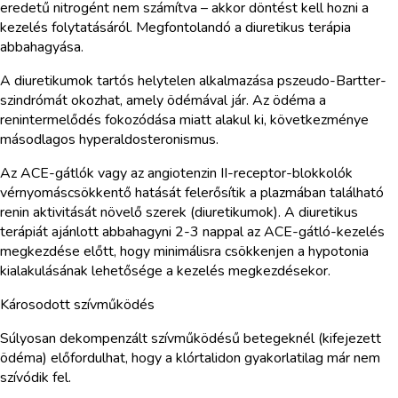
eredetű nitrogént nem számítva – akkor döntést kell hozni a
kezelés folytatásáról. Megfontolandó a diuretikus terápia
abbahagyása.
A diuretikumok tartós helytelen alkalmazása pszeudo-Bartter-
szindrómát okozhat, amely ödémával jár. Az ödéma a
renintermelődés fokozódása miatt alakul ki, következménye
másodlagos hyperaldosteronismus.
Az ACE-gátlók vagy az angiotenzin II-receptor-blokkolók
vérnyomáscsökkentő hatását felerősítik a plazmában található
renin aktivitását növelő szerek (diuretikumok). A diuretikus
terápiát ajánlott abbahagyni 2-3 nappal az ACE-gátló-kezelés
megkezdése előtt, hogy minimálisra csökkenjen a hypotonia
kialakulásának lehetősége a kezelés megkezdésekor.
Károsodott szívműködés
Súlyosan dekompenzált szívműködésű betegeknél (kifejezett
ödéma) előfordulhat, hogy a klórtalidon gyakorlatilag már nem
szívódik fel.