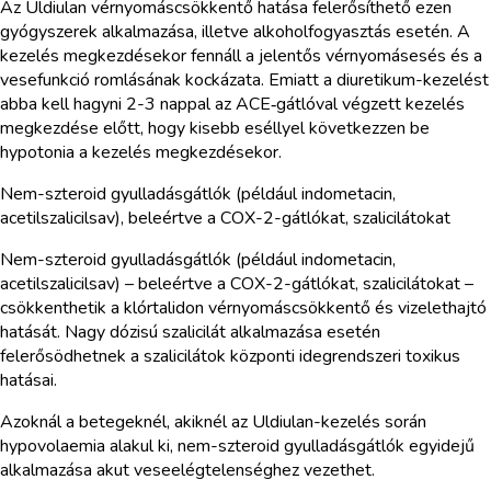
Az Uldiulan vérnyomáscsökkentő hatása felerősíthető ezen
gyógyszerek alkalmazása, illetve alkoholfogyasztás esetén. A
kezelés megkezdésekor fennáll a jelentős vérnyomásesés és a
vesefunkció romlásának kockázata. Emiatt a diuretikum-kezelést
abba kell hagyni 2-3 nappal az ACE‑gátlóval végzett kezelés
megkezdése előtt, hogy kisebb eséllyel következzen be
hypotonia a kezelés megkezdésekor.
Nem-szteroid gyulladásgátlók (például indometacin,
acetilszalicilsav), beleértve a COX-2-gátlókat, szalicilátokat
Nem-szteroid gyulladásgátlók (például indometacin,
acetilszalicilsav) – beleértve a COX-2-gátlókat, szalicilátokat –
csökkenthetik a klórtalidon vérnyomáscsökkentő és vizelethajtó
hatását. Nagy dózisú szalicilát alkalmazása esetén
felerősödhetnek a szalicilátok központi idegrendszeri toxikus
hatásai.
Azoknál a betegeknél, akiknél az Uldiulan-kezelés során
hypovolaemia alakul ki, nem-szteroid gyulladásgátlók egyidejű
alkalmazása akut veseelégtelenséghez vezethet.