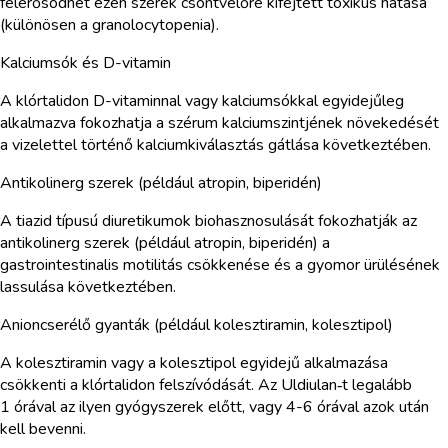
felerősödhet ezen szerek csontvelőre kifejtett toxikus hatása
(különösen a granolocytopenia).
Kalciumsók és D-vitamin
A klórtalidon D-vitaminnal vagy kalciumsókkal egyidejűleg
alkalmazva fokozhatja a szérum kalciumszintjének növekedését
a vizelettel történő kalciumkiválasztás gátlása következtében.
Antikolinerg szerek (például atropin, biperidén)
A tiazid típusú diuretikumok biohasznosulását fokozhatják az
antikolinerg szerek (például atropin, biperidén) a
gastrointestinalis motilitás csökkenése és a gyomor ürülésének
lassulása következtében.
Anioncserélő gyanták (például kolesztiramin, kolesztipol)
A kolesztiramin vagy a kolesztipol egyidejű alkalmazása
csökkenti a klórtalidon felszívódását. Az Uldiulan‑t legalább
1 órával az ilyen gyógyszerek előtt, vagy 4-6 órával azok után
kell bevenni.