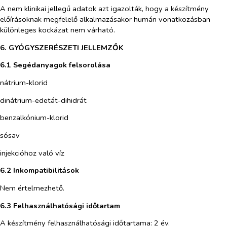
A nem klinikai jellegű adatok azt igazolták, hogy a készítmény
előírásoknak megfelelő alkalmazásakor
humán vonatkozásban
különleges kockázat nem várható.
6. GYÓGYSZERÉSZETI JELLEMZŐK
6.1 Segédanyagok felsorolása
nátrium-klorid
dinátrium-edetát-dihidrát
benzalkónium-klorid
sósav
injekcióhoz való víz
6.2 Inkompatibilitások
Nem értelmezhető.
6.3 Felhasználhatósági időtartam
A készítmény felhasználhatósági időtartama: 2 év.