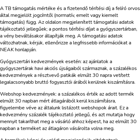
A TB támogatás mértéke és a fizetendő térítési díj a felíró orvos
által megjelölt jogcímtől (normatív, emelt vagy kiemelt
támogatás) függ. Az oldalon megjelenített támogatási adatok
tájékoztató jellegűek; a pontos térítési díjat a gyógyszertárban,
a vény beváltásakor állapítják meg. A támogatási adatok
változhatnak, kérjük, ellenőrizze a legfrissebb információkat a
NEAK honlapján.
Gyógyszertári kedvezmények esetén: az ajánlatok a
gyógyszertárak havi akciós újságaiból származnak, a százalékos
kedvezmények a résztvevő patikák elmúlt 30 napra vetített
legalacsonyabb bruttó fogyasztói árából kerülnek kiszámításra.
Webshop kedvezmények: a százalékos érték az adott termék
elmúlt 30 napban mért átlagárából kerül kiszámításra,
figyelembe véve az általunk listázott webshopok árait. Ez a
kedvezmény százalék tájékoztató jellegű, és azt mutatja hogy
mennyit takaríthat meg a vásárló ahhoz képest, ha az elmúlt 30
napban a terméket az átlagáron vásárolta volna meg.