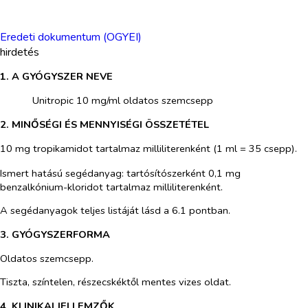
Eredeti dokumentum (OGYEI)
hirdetés
1. A GYÓGYSZER NEVE
​
Unitropic 10 mg/ml oldatos szemcsepp
2. MINŐSÉGI ÉS MENNYISÉGI ÖSSZETÉTEL
10 mg tropikamidot tartalmaz milliliterenként (1
ml = 35 csepp).
Ismert hatású segédanyag: tartósítószerként 0,1 mg
benzalkónium-kloridot tartalmaz milliliterenként.
A segédanyagok teljes listáját lásd a 6.1 pontban.
3. GYÓGYSZERFORMA
Oldatos szemcsepp.
Tiszta, színtelen, részecskéktől mentes vizes oldat.
4. KLINIKAI JELLEMZŐK