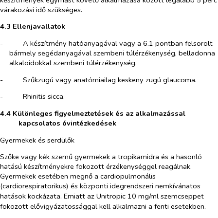
várakozási idő szükséges.
4.3 Ellenjavallatok
-​
A készítmény hatóanyagával vagy a 6.1 pontban felsorolt
bármely segédanyagával szembeni túlérzékenység, belladonna
alkaloidokkal szembeni túlérzékenység.
-​
Szűkzugú vagy anatómiailag keskeny zugú glaucoma.
-​
Rhinitis sicca.
4.4 Különleges figyelmeztetések és az alkalmazással
kapcsolatos óvintézkedések
Gyermekek és serdülők
Szőke vagy kék szemű gyermekek a tropikamidra és a hasonló
hatású készítményekre fokozott érzékenységgel reagálnak.
Gyermekek esetében megnő a cardiopulmonális
(cardiorespiratorikus) és központi idegrendszeri nemkívánatos
hatások kockázata. Emiatt az Unitropic 10 mg/ml
szemcseppet
fokozott elővigyázatossággal kell alkalmazni a fenti esetekben.