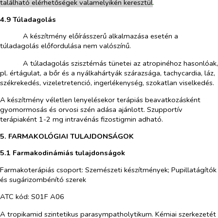
található elérhetőségek valamelyikén keresztül
.
4.9 Túladagolás
​
A készítmény előírásszerű alkalmazása esetén a
túladagolás előfordulása nem valószínű.
​
A túladagolás szisztémás tünetei az atropinéhoz hasonlóak,
pl. értágulat, a bőr és a nyálkahártyák szárazsága, tachycardia, láz,
székrekedés, vizeletretenció, ingerlékenység, szokatlan viselkedés.
A készítmény véletlen lenyelésekor terápiás beavatkozásként
gyomormosás és orvosi szén adása ajánlott.
Szupportív
terápiaként 1-2 mg intravénás fizostigmin adható.
5. FARMAKOLÓGIAI TULAJDONSÁGOK
5.1 Farmakodinámiás tulajdonságok
Farmakoterápiás csoport: Szemészeti készítmények; Pupillatágítók
és sugárizombénító szerek
ATC kód: S01F A06
A tropikamid szintetikus parasympatholytikum. Kémiai szerkezetét