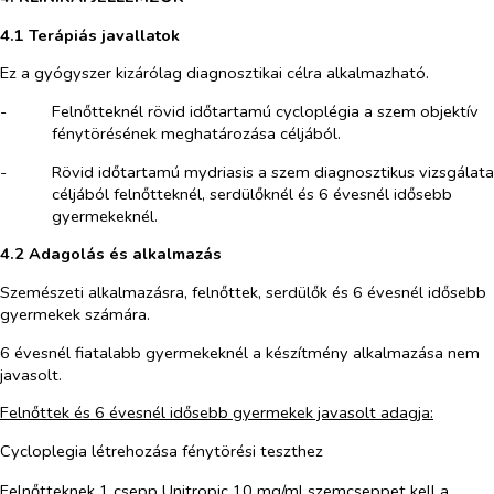
4.1 Terápiás javallatok
Ez a gyógyszer kizárólag diagnosztikai célra alkalmazható.
-​
Felnőtteknél rövid időtartamú cycloplégia a szem objektív
fénytörésének meghatározása céljából.
-​
Rövid időtartamú mydriasis a szem diagnosztikus vizsgálata
céljából felnőtteknél, serdülőknél és 6 évesnél idősebb
gyermekeknél.
4.2 Adagolás és alkalmazás
Szemészeti alkalmazásra, felnőttek, serdülők és 6 évesnél idősebb
gyermekek számára.
6 évesnél fiatalabb gyermekeknél a készítmény alkalmazása nem
javasolt.
Felnőttek és 6 évesnél idősebb gyermekek javasolt adagja:
Cycloplegia létrehozása fénytörési teszthez
Felnőtteknek 1 csepp Unitropic 10 mg/ml
szemcseppet kell a