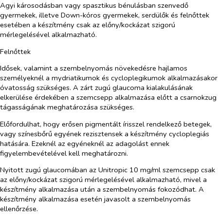
Agyi károsodásban vagy spasztikus bénulásban szenvedő
gyermekek, illetve Down-kóros gyermekek, serdülők és felnőttek
esetében a készítmény csak az előny/kockázat szigorú
mérlegelésével alkalmazható.
Felnőttek
Idősek, valamint a szembelnyomás növekedésre hajlamos
személyeknél a mydriatikumok és cycloplegikumok alkalmazásakor
óvatosság szükséges. A zárt zugú glaucoma kialakulásának
elkerülése érdekében a szemcsepp alkalmazása előtt a csarnokzug
tágasságának meghatározása szükséges.
Előfordulhat, hogy erősen pigmentált írisszel rendelkező betegek,
vagy színesbőrű egyének rezisztensek a készítmény cycloplegiás
hatására. Ezeknél az egyéneknél az adagolást ennek
figyelembevételével kell meghatározni.
Nyitott zugú glaucomában az Unitropic 10 mg/ml szemcsepp csak
az előny/kockázat szigorú mérlegelésével alkalmazható, mivel a
készítmény alkalmazása után a szembelnyomás fokozódhat. A
készítmény alkalmazása esetén javasolt a szembelnyomás
ellenőrzése.