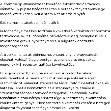
A szemcsepp alkalmazását követően akkomodációs zavarok
várhatók. A pupilla kitágítása után a betegek fényérzékenysége
megnő, ezért védeni kell a szemüket az erős fénytől.
Szisztémás hatások sem zárhatók ki.
Különös figyelmet kell fordítani a következő kockázati csoportokra:
tachycardia, akut tüdőödéma, szívelégtelenség, paralyticus ileus,
myasthenia gravis, hyperthyreosis, a húgyutak obstruktív
megbetegedései.
A tropikamid, az atropinhoz hasonlóan, enyhe bradycardiát
okozhat, valószínűleg a postganglionáris paraszimpatikus
neuronok M1-receptor-gátlása következtében.
Ez a gyógyszer 0,1 mg benzalkónium-kloridot tartalmaz
milliliterenként. A benzalkónium-klorid a jelentések alapján
szemirritációt, valamint szemszárazságra utaló tüneteket okoz, és
hatással lehet a könnyfilmre és a szaruhártya felszínére is.
Szemszárazságban szenvedő betegeknél, és azoknál, akiknél
fennállhat a szaruhártya érintettsége, a készítmény alkalmazása
körültekintést igényel. Hosszan tartó alkalmazás esetén a betegek
állapotát folyamatosan figyelemmel kell kísérni.