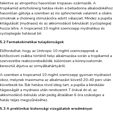
tekintve az atropinhoz hasonlóan tropasav-származék. A
tropikamid anticholinerg hatása révén a belladonna alkaloidokéhoz
hasonlóan gátolja a szemben az iris sphincternek valamint a ciliáris
izmoknak a cholinerg stimulációra adott válaszait. Mindez a pupilla
kitágulását (mydriasis) és az akkomodáció bénulását (cycloplegia)
hozza létre. A tropicamid 10 mg/ml szemcsepp mydriatikus és
cycloplegiás hatással bír.
5.2 Farmakokinetikai tulajdonságok
Előfordulhat, hogy az Unitropic 10 mg/ml szemcseppnek a
kötőszöveti zsákba történő helyi alkalmazása során a tropikamid a
szervezetbe reabszorebeálódik, különösen a könnycsatornán
keresztül átjutva az orrnyálkahártyáról.
A szemben a tropicamid 10 mg/ml szemcsepp gyorsan mydriasist
okoz, melynek maximuma az alkalmazást követő 20–40 perc után
következik be. Bár hatása rövid ideig tart, a pupilla a kiindulási
tágasságát a mydriasis után rendszerint 7 órával éri el, az
akkomodáció-bénulás után pedig általában 6 óra szükséges a
hatás teljes megszűnéséhez.
5.3 A preklinikai biztonsági vizsgálatok eredményei