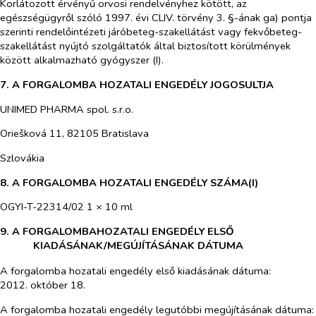
Korlátozott érvényű orvosi rendelvényhez kötött, az
egészségügyről szóló 1997. évi CLIV. törvény 3. §-ának ga) pontja
szerinti rendelőintézeti járóbeteg-szakellátást vagy fekvőbeteg-
szakellátást nyújtó szolgáltatók által biztosított körülmények
között alkalmazható gyógyszer (I).
7. A FORGALOMBA HOZATALI ENGEDÉLY JOGOSULTJA
UNIMED PHARMA spol. s.r.o.
Oriešková 11, 82105 Bratislava
Szlovákia
8. A FORGALOMBA HOZATALI ENGEDÉLY SZÁMA(I)
OGYI-T-22314/02 1 × 10 ml
9.
A FORGALOMBAHOZATALI ENGEDÉLY ELSŐ
KIADÁSÁNAK/MEGÚJÍTÁSÁNAK DÁTUMA
A forgalomba hozatali engedély első kiadásának dátuma:
2012. október 18.
A forgalomba hozatali engedély legutóbbi megújításának dátuma: