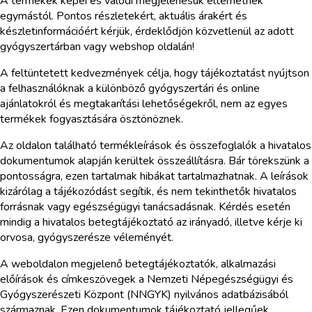
A termékek képei és valódi megjelenésük eltérhetnek
egymástól. Pontos részletekért, aktuális árakért és
készletinformációért kérjük, érdeklődjön közvetlenül az adott
gyógyszertárban vagy webshop oldalán!
A feltüntetett kedvezmények célja, hogy tájékoztatást nyújtson
a felhasználóknak a különböző gyógyszertári és online
ajánlatokról és megtakarítási lehetőségekről, nem az egyes
termékek fogyasztására ösztönöznek.
Az oldalon található termékleírások és összefoglalók a hivatalos
dokumentumok alapján kerültek összeállításra. Bár törekszünk a
pontosságra, ezen tartalmak hibákat tartalmazhatnak. A leírások
kizárólag a tájékozódást segítik, és nem tekinthetők hivatalos
forrásnak vagy egészségügyi tanácsadásnak. Kérdés esetén
mindig a hivatalos betegtájékoztató az irányadó, illetve kérje ki
orvosa, gyógyszerésze véleményét.
A weboldalon megjelenő betegtájékoztatók, alkalmazási
előírások és címkeszövegek a Nemzeti Népegészségügyi és
Gyógyszerészeti Központ (NNGYK) nyilvános adatbázisából
származnak. Ezen dokumentumok tájékoztató jellegűek,