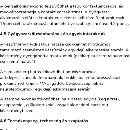
A benzalkónium-klorid felszívódhat a lágy kontaktlencsékbe, és
megváltoztathatja a kontaktlencsék színét. A gyógyszer
alkalmazása előtt a kontaktlencséket el kell távolítani, amit csak
15 perccel az alkalmazás után lehet visszahelyezni (lásd 4.2 pont).
4.5 Gyógyszerkölcsönhatások és egyéb interakciók
A készítmény mydriatikus hatása csökkenhet miotikumot
tartalmazó szemészeti készítmény egyidejű alkalmazása esetén. A
készítmény gyengítheti a miotikumok (pilokarpin) szembelnyomást
csökkentő hatását.
Az antikolinerg hatás fokozódhat antihisztaminok,
antidepresszánsok (fenotiazinok, triciklusos antidepresszánsok,
prokainamid, kinidin, MAO-gátlók, benzodiazepinek és
neuroleptikumok) egyidejű alkalmazása esetén.
A szembelnyomás fokozódhat, ha a beteg egyidejűleg nitrát-,
dizopiramid-, glükokortikoid- vagy haloperidol-tartalmú
készítményt szed.
4.6 Termékenység, terhesség és szoptatás