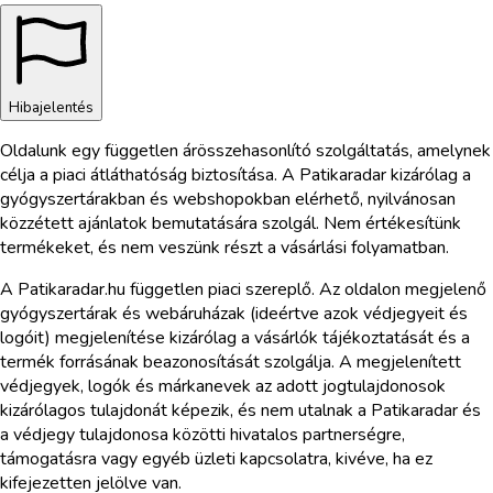
Hibajelentés
Oldalunk egy független árösszehasonlító szolgáltatás, amelynek
célja a piaci átláthatóság biztosítása. A Patikaradar kizárólag a
gyógyszertárakban és webshopokban elérhető, nyilvánosan
közzétett ajánlatok bemutatására szolgál. Nem értékesítünk
termékeket, és nem veszünk részt a vásárlási folyamatban.
A Patikaradar.hu független piaci szereplő. Az oldalon megjelenő
gyógyszertárak és webáruházak (ideértve azok védjegyeit és
logóit) megjelenítése kizárólag a vásárlók tájékoztatását és a
termék forrásának beazonosítását szolgálja. A megjelenített
védjegyek, logók és márkanevek az adott jogtulajdonosok
kizárólagos tulajdonát képezik, és nem utalnak a Patikaradar és
a védjegy tulajdonosa közötti hivatalos partnerségre,
támogatásra vagy egyéb üzleti kapcsolatra, kivéve, ha ez
kifejezetten jelölve van.