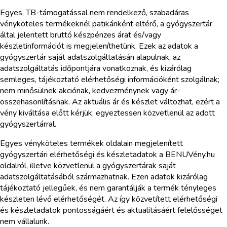
Egyes, TB-támogatással nem rendelkező, szabadáras
vényköteles termékeknél patikánként eltérő, a gyógyszertár
által jelentett bruttó készpénzes árat és/vagy
készletinformációt is megjeleníthetünk. Ezek az adatok a
gyógyszertár saját adatszolgáltatásán alapulnak, az
adatszolgáltatás időpontjára vonatkoznak, és kizárólag
semleges, tájékoztató elérhetőségi információként szolgálnak;
nem minősülnek akciónak, kedvezménynek vagy ár-
összehasonlításnak. Az aktuális ár és készlet változhat, ezért a
vény kiváltása előtt kérjük, egyeztessen közvetlenül az adott
gyógyszertárral.
Egyes vényköteles termékek oldalain megjelenített
gyógyszertári elérhetőségi és készletadatok a BENUVény.hu
oldalról, illetve közvetlenül a gyógyszertárak saját
adatszolgáltatásából származhatnak. Ezen adatok kizárólag
tájékoztató jellegűek, és nem garantálják a termék tényleges
készleten lévő elérhetőségét. Az így közvetített elérhetőségi
és készletadatok pontosságáért és aktualitásáért felelősséget
nem vállalunk.