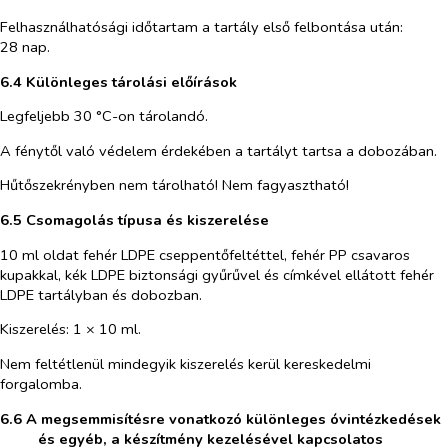
Felhasználhatósági időtartam a tartály első felbontása után:
28 nap.
6.4 Különleges tárolási előírások
Legfeljebb 30 °C-on tárolandó.
A fénytől való védelem érdekében a tartályt tartsa a dobozában.
Hűtőszekrényben nem tárolható! Nem fagyasztható!
6.5 Csomagolás típusa és kiszerelése
10 ml oldat fehér LDPE cseppentőfeltéttel, fehér PP csavaros
kupakkal, kék LDPE biztonsági gyűrűvel és címkével ellátott fehér
LDPE tartályban és dobozban.
Kiszerelés: 1 × 10 ml.
Nem feltétlenül mindegyik kiszerelés kerül kereskedelmi
forgalomba.
6.6 A megsemmisítésre vonatkozó különleges óvintézkedések
és egyéb, a készítmény kezelésével kapcsolatos