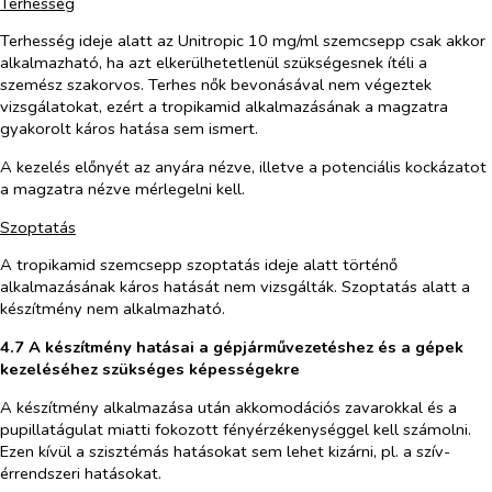
Terhesség
Terhesség ideje alatt az Unitropic 10 mg/ml szemcsepp csak akkor
alkalmazható, ha azt elkerülhetetlenül szükségesnek ítéli a
szemész szakorvos. Terhes nők bevonásával nem végeztek
vizsgálatokat, ezért a tropikamid alkalmazásának a magzatra
gyakorolt káros hatása sem ismert.
A kezelés előnyét az anyára nézve, illetve a potenciális kockázatot
a magzatra nézve mérlegelni kell.
Szoptatás
A tropikamid szemcsepp szoptatás ideje alatt történő
alkalmazásának káros hatását nem vizsgálták. Szoptatás alatt a
készítmény nem alkalmazható.
4.7 A készítmény hatásai a gépjárművezetéshez és a gépek
kezeléséhez szükséges képességekre
A készítmény alkalmazása után akkomodációs zavarokkal és a
pupillatágulat miatti fokozott fényérzékenységgel kell számolni.
Ezen kívül a szisztémás hatásokat sem lehet kizárni, pl. a szív-
érrendszeri hatásokat.