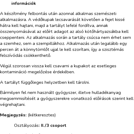
információk
A készítmény felbontás után azonnal alkalmas szemészeti
alkalmazásra. A védőkupak lecsavarását követően a fejet kissé
hátra kell hajtani, majd a tartályt lefelé fordítva, annak
összenyomásával az előírt adagot az alsó kötőhártyazsákba kell
cseppenteni. Az alkalmazás során a tartály csúcsa nem érhet sem
a szemhez, sem a szempillákhoz. Alkalmazás után legalább egy
percen át a könnytömlőt ujjal le kell szorítani, így a szisztémás
felszívódás csökkenthető.
Végül szorosan vissza kell csavarni a kupakot az esetleges
kontamináció megelőzése érdekében.
A tartályt függőleges helyzetben kell tárolni.
Bármilyen fel nem használt gyógyszer, illetve hulladékanyag
megsemmisítését a gyógyszerekre vonatkozó előírások szerint kell
végrehajtani.
Megjegyzés:
(kétkeresztes)
​
Osztályozás
: II./3 csoport