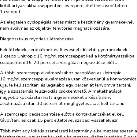
kötőhártyazsákba cseppenteni, és 5 perc elteltével ismételten
1 cseppet.
Az elégtelen cyclopégiás hatás miatt a készítmény gyermekeknél
nem alkalmas az objektív fénytörés meghatározására.
Diagnosztikus mydriasis létrehozása
Felnőtteknek, serdülőknek és 6 évesnél idősebb gyermekeknek
1 csepp Unitropic 10 mg/ml
szemcseppet kell a kötőhártyazsákba
cseppenteni 15–20 perccel a vizsgálat megkezdése előtt.
A többi szemcsepp alkalmazásához hasonlóan az Unitropic
10 mg/ml szemcsepp alkalmazása után közvetlenül a könnytömlőt
ujjal le kell szorítani és legalább egy percen át lenyomva tartani,
így a szisztémás felszívódás csökkenthető. A mellékhatások
nagyobb kockázata miatt a gyermekeket a készítmény
alkalmazása után 30 percen át megfigyelés alatt kell tartani.
A szemcsepp becseppentése előtt a kontaktlencséket el kell
távolítani, és csak 15 perc elteltével szabad visszahelyezni.
Több mint egy lokális szemészeti készítmény alkalmazása esetén a
készítmények egymást követő alkalmazása között legalább 5 perc