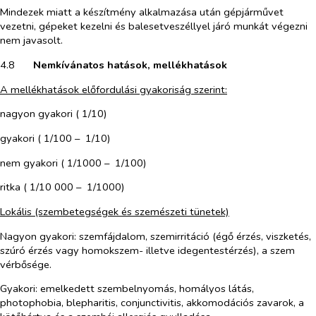
Mindezek miatt a készítmény alkalmazása után gépjárművet
vezetni, gépeket kezelni és balesetveszéllyel járó munkát végezni
nem javasolt.
4.8​
Nemkívánatos hatások, mellékhatások
A mellékhatások előfordulási gyakoriság szerint:
nagyon gyakori ( 1/10)
gyakori ( 1/100 – 1/10)
nem gyakori ( 1/1000 – 1/100)
ritka ( 1/10 000 – 1/1000)
Lokális (szembetegségek és szemészeti tünetek)
Nagyon gyakori
: szemfájdalom, szemirritáció (égő érzés, viszketés,
szúró érzés vagy homokszem- illetve idegentestérzés), a szem
vérbősége.
Gyakori
: emelkedett szembelnyomás, homályos látás,
photophobia, blepharitis, conjunctivitis, akkomodációs zavarok, a