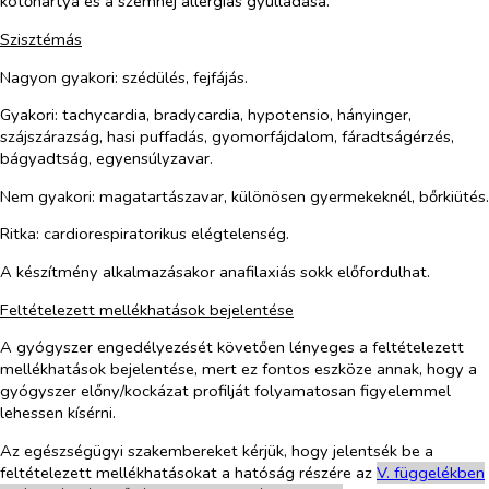
kötőhártya és a szemhéj allergiás gyulladása.
Szisztémás
Nagyon gyakori
: szédülés, fejfájás.
Gyakori
: tachycardia, bradycardia, hypotensio, hányinger,
szájszárazság, hasi puffadás, gyomorfájdalom, fáradtságérzés,
bágyadtság, egyensúlyzavar.
Nem gyakori
: magatartászavar, különösen gyermekeknél, bőrkiütés.
Ritka
: cardiorespiratorikus elégtelenség.
A készítmény alkalmazásakor anafilaxiás sokk előfordulhat.
Feltételezett mellékhatások bejelentése
A gyógyszer engedélyezését követően lényeges a feltételezett
mellékhatások bejelentése, mert ez fontos eszköze annak, hogy a
gyógyszer előny/kockázat profilját folyamatosan figyelemmel
lehessen kísérni.
Az egészségügyi szakembereket kérjük, hogy jelentsék be a
feltételezett mellékhatásokat a hatóság részére az
V. füg
g
elékben