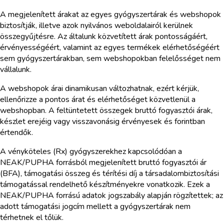
A megjelenített árakat az egyes gyógyszertárak és webshopok
biztosítják, illetve azok nyilvános weboldalairól kerülnek
összegyűjtésre. Az általunk közvetített árak pontosságáért,
érvényességéért, valamint az egyes termékek elérhetőségéért
sem gyógyszertárakban, sem webshopokban felelősséget nem
vállalunk.
A webshopok árai dinamikusan változhatnak, ezért kérjük,
ellenőrizze a pontos árat és elérhetőséget közvetlenül a
webshopban. A feltüntetett összegek bruttó fogyasztói árak,
készlet erejéig vagy visszavonásig érvényesek és forintban
értendők.
A vényköteles (Rx) gyógyszerekhez kapcsolódóan a
NEAK/PUPHA forrásból megjelenített bruttó fogyasztói ár
(BFA), támogatási összeg és térítési díj a társadalombiztosítási
támogatással rendelhető készítményekre vonatkozik. Ezek a
NEAK/PUPHA forrású adatok jogszabály alapján rögzítettek; az
adott támogatási jogcím mellett a gyógyszertárak nem
térhetnek el tőlük.