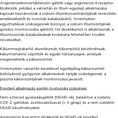
Angiotenzinkonvertálóenzim-gátlók vagy angiotenzin II‑receptor-
blokkolók, például a valzartán és lítium egyidejű alkalmazása
kapcsán beszámoltak a szérum lítiumkoncentrációjának reverzibilis
emelkedéséről és toxicitás kialakulásáról. Amennyiben
együttadásuk szükségesnek bizonyul, a szérum lítiumszintjének
gondos monitorozása ajánlott. Ha diuretikumot is alkalmaznak, a
lítiumtoxicitás kialakulásának kockázata feltehetően tovább
növekedhet.
Káliummegtakarító diuretikumok, káliumpótló készítmények,
káliumtartalmú sópótlók és egyéb hatóanyagok, amelyek
megemelhetik a káliumszintet
Amennyiben valzartán-kezeléssel egyidejűleg káliumszintet
befolyásoló gyógyszer alkalmazását tartják szükségesnek, a
plazma káliumszintjének monitorozása javasolt.
Egyidejű alkalmazás esetén óvatosság szükséges
Nem-szteroid gyulladásgátlók (NSAID-ok), beleértve a szeletív
COX-2-gátlókat, acetilszalicilsavat (> 3 g/nap) és a nem szelektív
NSAID készítményeket
Angiotenzin II‑receptor-blokkolók és NSAID-ok egyidejű