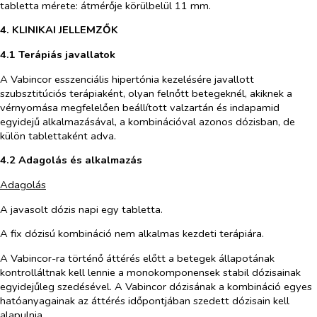
tabletta mérete: átmérője körülbelül 11 mm.
4.
KLINIKAI JELLEMZŐK
4.1 Terápiás javallatok
A Vabincor esszenciális hipertónia kezelésére javallott
szubsztitúciós terápiaként, olyan felnőtt betegeknél, akiknek a
vérnyomása megfelelően beállított valzartán és indapamid
egyidejű alkalmazásával, a kombinációval azonos dózisban, de
külön tablettaként adva.
4.2 Adagolás és alkalmazás
Adagolás
A javasolt dózis napi egy tabletta.
A fix dózisú kombináció nem alkalmas kezdeti terápiára.
A Vabincor-ra történő áttérés előtt a betegek állapotának
kontrolláltnak kell lennie a monokomponensek stabil dózisainak
egyidejűleg szedésével. A Vabincor dózisának a kombináció egyes
hatóanyagainak az áttérés időpontjában szedett dózisain kell
alapulnia.