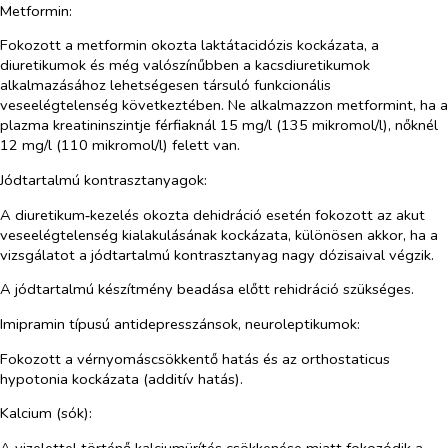
Metformin:
Fokozott a metformin okozta laktátacidózis kockázata, a
diuretikumok és még valószínűbben a kacsdiuretikumok
alkalmazásához lehetségesen társuló funkcionális
veseelégtelenség következtében. Ne alkalmazzon metformint, ha a
plazma kreatininszintje férfiaknál 15 mg/l (135 mikromol/l), nőknél
12 mg/l (110 mikromol/l) felett van.
Jódtartalmú kontrasztanyagok:
A diuretikum‑kezelés okozta dehidráció esetén fokozott az akut
veseelégtelenség kialakulásának kockázata, különösen akkor, ha a
vizsgálatot a jódtartalmú kontrasztanyag nagy dózisaival végzik.
A jódtartalmú készítmény beadása előtt rehidráció szükséges.
Imipramin típusú antidepresszánsok, neuroleptikumok:
Fokozott a vérnyomáscsökkentő hatás és az orthostaticus
hypotonia kockázata (additív hatás).
Kalcium (sók):