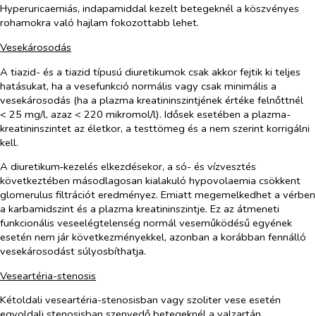
Hyperuricaemiás, indapamiddal kezelt betegeknél a köszvényes
rohamokra való hajlam fokozottabb lehet.
Vesekárosodás
A tiazid- és a tiazid típusú diuretikumok csak akkor fejtik ki teljes
hatásukat, ha a vesefunkció normális vagy csak minimális a
vesekárosodás (ha a plazma kreatininszintjének értéke felnőttnél
< 25 mg/l, azaz < 220 mikromol/l). Idősek esetében a plazma-
kreatininszintet az életkor, a testtömeg és a nem szerint korrigálni
kell.
A diuretikum‑kezelés elkezdésekor, a só- és vízvesztés
következtében másodlagosan kialakuló hypovolaemia csökkent
glomerulus filtrációt eredményez. Emiatt megemelkedhet a vérben
a karbamidszint és a plazma kreatininszintje. Ez az átmeneti
funkcionális veseelégtelenség normál veseműködésű egyének
esetén nem jár következményekkel, azonban a korábban fennálló
vesekárosodást súlyosbíthatja.
Veseartéria-stenosis
Kétoldali veseartéria-stenosisban vagy szoliter vese esetén
egyoldali stenosisban szenvedő betegeknél a valzartán