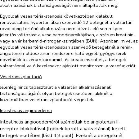
alkalmazásának biztonságosságát nem állapították meg.
Egyoldali veseartéria-stenosis következtében kialakult
renovascularis hypertoniában szenvedő 12 betegnél a valzartán
rövid ideig történő alkalmazása nem idézett elő semmilyen
jelentős változást a vese hemodinamikájában, a szérum kreatinin-
vagy a vér karbamid-nitrogén-szintjében (BUN). Azonban, mivel az
egyoldali veseartéria-stenosisban szenvedő betegeknél a renin-
angiotenzin-aldoszteron rendszerre ható egyéb gyógyszerek
növelhetik a szérum karbamid- és kreatininszintjét, a betegek
valzartánnal való kezelésekor ajánlott monitorozni a vesefunkciót.
Vesetranszplantáció
Jelenleg nincs tapasztalat a valzartán alkalmazásának
biztonságosságáról olyan betegek esetében, akiknél a
közelmúltban vesetranszplantációt végeztek.
Intestinalis angiooedema
Intestinalis angiooedemáról számoltak be angiotenzin II-
receptor-blokkolóval (többek között a valzartánnal) kezelt
betegek esetében (lásd 4.8 pont). Ezeknél a betegeknél