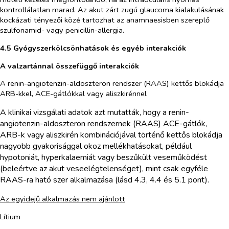
kontrollálatlan marad. Az akut zárt zugú glaucoma kialakulásának
kockázati tényezői közé tartozhat az anamnaesisben szereplő
szulfonamid- vagy penicillin-allergia.
4.5 Gyógyszerkölcsönhatások és egyéb interakciók
A valzartánnal összefüggő interakciók
A renin-angiotenzin-aldoszteron rendszer (RAAS) kettős blokádja
ARB-kkel, ACE-gátlókkal vagy aliszkirénnel
A klinikai vizsgálati adatok azt mutatták, hogy a renin-
angiotenzin-aldoszteron rendszernek (RAAS) ACE-gátlók,
ARB-k vagy aliszkirén kombinációjával történő kettős blokádja
nagyobb gyakorisággal okoz mellékhatásokat, például
hypotoniát, hyperkalaemiát vagy beszűkült veseműködést
(beleértve az akut veseelégtelenséget), mint csak egyféle
RAAS-ra ható szer alkalmazása (lásd 4.3, 4.4 és 5.1 pont).
Az egyidejű alkalmazás nem ajánlott
Lítium