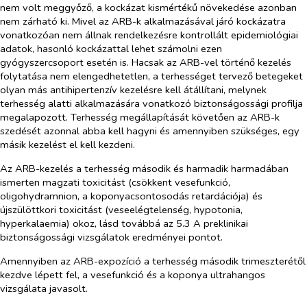
nem volt meggyőző, a kockázat kismértékű növekedése azonban
nem zárható ki. Mivel az ARB-k alkalmazásával járó kockázatra
vonatkozóan nem állnak rendelkezésre kontrollált epidemiológiai
adatok, hasonló kockázattal lehet számolni ezen
gyógyszercsoport esetén is. Hacsak az ARB-vel történő kezelés
folytatása nem elengedhetetlen, a terhességet tervező betegeket
olyan más antihipertenzív kezelésre kell átállítani, melynek
terhesség alatti alkalmazására vonatkozó biztonságossági profilja
megalapozott. Terhesség megállapítását követően az ARB-k
szedését azonnal abba kell hagyni és amennyiben szükséges, egy
másik kezelést el kell kezdeni.
Az ARB-kezelés a terhesség második és harmadik harmadában
ismerten magzati toxicitást (csökkent vesefunkció,
oligohydramnion, a koponyacsontosodás retardációja) és
újszülöttkori toxicitást (veseelégtelenség, hypotonia,
hyperkalaemia) okoz, lásd továbbá az 5.3 A preklinikai
biztonságossági vizsgálatok eredményei pontot.
Amennyiben az ARB-expozíció a terhesség második trimeszterétől
kezdve lépett fel, a vesefunkció és a koponya ultrahangos
vizsgálata javasolt.