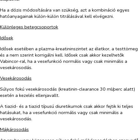
Ha a dózis módosítására van szükség, azt a kombináció egyes
hatóanyagainak külön-külön titrálásával kell elvégezni.
Különleges betegcsoportok
Idősek
Idősek esetében a plazma-kreatininszintet az életkor, a testtömeg
és a nem szerint korrigálni kell. Idősek csak akkor kezelhetők
Vabincor-ral, ha a vesefunkció normális vagy csak minimális a
vesekárosodás.
Vesekárosodás
Súlyos fokú vesekárosodás (kreatinin-clearance 30 ml/perc alatt)
esetén a kezelés ellenjavallt.
A tiazid- és a tiazid típusú diuretikumok csak akkor fejtik ki teljes
hatásukat, ha a vesefunkció normális vagy csak minimális a
vesekárosodás.
Májkárosodás