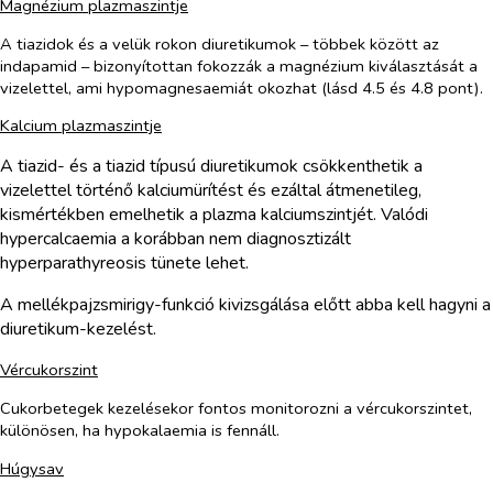
Magnézium plazmaszintje
A tiazidok és a velük rokon diuretikumok – többek között az
indapamid – bizonyítottan fokozzák a magnézium kiválasztását a
vizelettel, ami hypomagnesaemiát okozhat (lásd 4.5 és 4.8 pont).
Kalcium plazmaszintje
A tiazid- és a tiazid típusú diuretikumok csökkenthetik a
vizelettel történő kalciumürítést és ezáltal átmenetileg,
kismértékben emelhetik a plazma kalciumszintjét. Valódi
hypercalcaemia a korábban nem diagnosztizált
hyperparathyreosis tünete lehet.
A mellékpajzsmirigy-funkció kivizsgálása előtt abba kell hagyni a
diuretikum-kezelést.
Vércukorszint
Cukorbetegek kezelésekor fontos monitorozni a vércukorszintet,
különösen, ha hypokalaemia is fennáll.
Húgysav