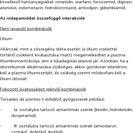
következő hatóanyagokkal: cimetidin, warfarin, furoszemid, digoxin,
atenolol, indometacin, hidroklorotiazid, amlodipin, glibenklamid.
Az indapamiddal összefüggő interakciók
Nem javasolt kombinációk
Lítium
Akárcsak, mint a sószegény diéta esetén (a lítium vizelettel
történő csökkent kiválasztása miatt) megemelkedhet a plazma
lítiumkoncentrációja, ami a túladagolás jeleivel jár. Azonban, ha a
diuretikumok alkalmazása szükséges, akkor gondosan ellenőrizni
kell a plazma lítiumszintjét, és szükség szerint módosítani kell a
lítium dózisát.
Fokozott óvatosságot igénylő kombinációk
Torsades de pointes-t előidéző gyógyszerek például:
-​
Ia. osztályba tartozó antiaritmiás szerek (kinidin, hidrokinidin,
dizopiramid);
-​
III. osztályba tartozó antiaritmiás szerek (amiodaron,
szotalol, dofetilid, ibutilid);