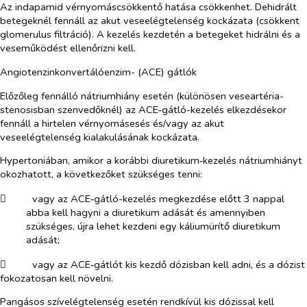
Az indapamid vérnyomáscsökkentő hatása csökkenhet. Dehidrált
betegeknél fennáll az akut veseelégtelenség kockázata (csökkent
glomerulus filtráció). A kezelés kezdetén a betegeket hidrálni és a
veseműködést ellenőrizni kell.
Angiotenzinkonvertálóenzim- (ACE) gátlók
Előzőleg fennálló nátriumhiány esetén (különösen veseartéria-
stenosisban szenvedőknél) az ACE‑gátló-kezelés elkezdésekor
fennáll a hirtelen vérnyomásesés és/vagy az akut
veseelégtelenség kialakulásának kockázata.
Hypertoniában, amikor a korábbi diuretikum‑kezelés nátriumhiányt
okozhatott, a következőket szükséges tenni:
​
vagy az ACE‑gátló-kezelés megkezdése előtt 3 nappal
abba kell hagyni a diuretikum adását és amennyiben
szükséges, újra lehet kezdeni egy káliumürítő diuretikum
adását;
​
vagy az ACE‑gátlót kis kezdő dózisban kell adni, és a dózist
fokozatosan kell növelni.
Pangásos szívelégtelenség
esetén rendkívül kis dózissal kell