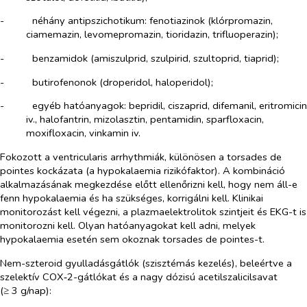
-​
néhány antipszichotikum: fenotiazinok (klórpromazin,
ciamemazin, levomepromazin, tioridazin, trifluoperazin);
-​
benzamidok (amiszulprid, szulpirid, szultoprid, tiaprid);
-​
butirofenonok (droperidol, haloperidol);
-​
egyéb hatóanyagok: bepridil, ciszaprid, difemanil, eritromicin
iv., halofantrin, mizolasztin, pentamidin, sparfloxacin,
moxifloxacin, vinkamin iv.
Fokozott a ventricularis arrhythmiák, különösen a
torsades de
pointes
kockázata (a hypokalaemia rizikófaktor). A kombináció
alkalmazásának megkezdése előtt ellenőrizni kell, hogy nem áll-e
fenn hypokalaemia és ha szükséges, korrigálni kell. Klinikai
monitorozást kell végezni, a plazmaelektrolitok szintjeit és EKG-t is
monitorozni kell. Olyan hatóanyagokat kell adni, melyek
hypokalaemia esetén sem okoznak
torsades de pointes
-t.
Nem-szteroid gyulladásgátlók (szisztémás kezelés), beleértve a
szelektív COX‑2-gátlókat és a nagy dózisú acetilszalicilsavat
(≥ 3 g/nap):