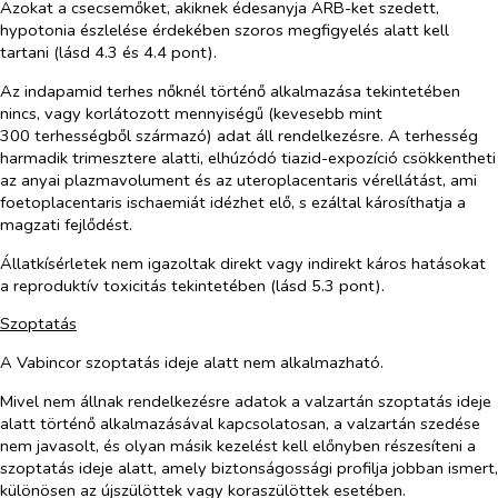
Azokat a csecsemőket, akiknek édesanyja ARB-ket szedett,
hypotonia észlelése érdekében szoros megfigyelés alatt kell
tartani (lásd 4.3 és 4.4 pont).
Az indapamid terhes nőknél történő alkalmazása tekintetében
nincs, vagy korlátozott mennyiségű (kevesebb mint
300 terhességből származó) adat áll rendelkezésre. A terhesség
harmadik trimesztere alatti, elhúzódó tiazid-expozíció csökkentheti
az anyai plazmavolument és az uteroplacentaris vérellátást, ami
foetoplacentaris ischaemiát idézhet elő, s ezáltal károsíthatja a
magzati fejlődést.
Állatkísérletek nem igazoltak direkt vagy indirekt káros hatásokat
a reproduktív toxicitás tekintetében (lásd 5.3 pont).
Szoptatás
A Vabincor szoptatás ideje alatt nem alkalmazható.
Mivel nem állnak rendelkezésre adatok a valzartán szoptatás ideje
alatt történő alkalmazásával kapcsolatosan, a valzartán szedése
nem javasolt, és olyan másik kezelést kell előnyben részesíteni a
szoptatás ideje alatt, amely biztonságossági profilja jobban ismert,
különösen az újszülöttek vagy koraszülöttek esetében.