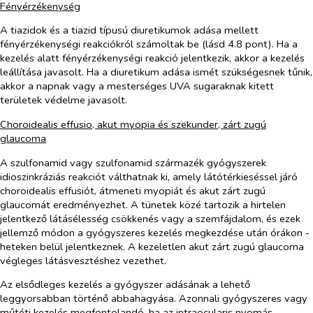
Fényérzékenység
A tiazidok és a tiazid típusú diuretikumok adása mellett
fényérzékenységi reakciókról számoltak be (lásd 4.8 pont). Ha a
kezelés alatt fényérzékenységi reakció jelentkezik, akkor a kezelés
leállítása javasolt. Ha a diuretikum adása ismét szükségesnek tűnik,
akkor a napnak vagy a mesterséges UVA sugaraknak kitett
területek védelme javasolt.
Choroidealis effusio, akut myopia és szekunder, zárt zugú
glaucoma
A szulfonamid vagy szulfonamid származék gyógyszerek
idioszinkráziás reakciót válthatnak ki, amely látótérkieséssel járó
choroidealis effusiót, átmeneti myopiát és akut zárt zugú
glaucomát eredményezhet. A tünetek közé tartozik a hirtelen
jelentkező látásélesség csökkenés vagy a szemfájdalom, és ezek
jellemző módon a gyógyszeres kezelés megkezdése után órákon -
heteken belül jelentkeznek. A kezeletlen akut zárt zugú glaucoma
végleges látásvesztéshez vezethet.
Az elsődleges kezelés a gyógyszer adásának a lehető
leggyorsabban történő abbahagyása. Azonnali gyógyszeres vagy
műtéti kezelés megfontolandó, ha az intraocularis nyomás