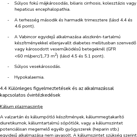
-​
Súlyos fokú májkárosodás, biliaris cirrhosis, kolesztázis vagy
hepaticus encephalopathia.
-​
A terhesség második és harmadik trimesztere (lásd 4.4 és
4.6 pont).
-​
A Vabincor egyidejű alkalmazása aliszkirén-tartalmú
készítményekkel ellenjavallt diabetes mellitusban szenvedő
vagy károsodott veseműködésű betegeknél (GFR
2
<60 ml/perc/1,73 m
) (lásd 4.5 és 5.1 pont).
-​
Súlyos vesekárosodás.
-​
Hypokalaemia.
4.4 Különleges figyelmeztetések és az alkalmazással
kapcsolatos óvintézkedések
Kálium plazmaszintje
A valzartán és káliumpótló készítmények, káliummegtakarító
diuretikumok, káliumtartalmú sópótlók, vagy a káliumszintet
potenciálisan megemelő egyéb gyógyszerek (heparin stb.)
egyidejű alkalmazása nem javasolt. A káliumszintet szükség szerint