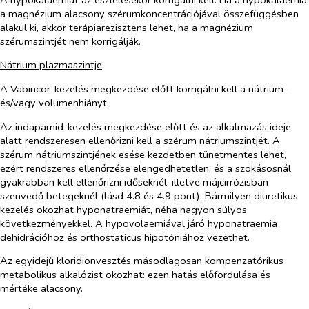
a magnézium alacsony szérumkoncentrációjával összefüggésben
alakul ki, akkor terápiarezisztens lehet, ha a magnézium
szérumszintjét nem korrigálják.
Nátrium plazmaszintje
A Vabincor-kezelés megkezdése előtt korrigálni kell a nátrium-
és/vagy volumenhiányt.
Az indapamid-kezelés megkezdése előtt és az alkalmazás ideje
alatt rendszeresen ellenőrizni kell a szérum nátriumszintjét. A
szérum nátriumszintjének esése kezdetben tünetmentes lehet,
ezért rendszeres ellenőrzése elengedhetetlen, és a szokásosnál
gyakrabban kell ellenőrizni időseknél, illetve májcirrózisban
szenvedő betegeknél (lásd
4.8 és 4.9 pont). Bármilyen diuretikus
kezelés okozhat hyponatraemiát, néha nagyon súlyos
következményekkel. A hypovolaemiával járó hyponatraemia
dehidrációhoz és orthostaticus hipotóniához vezethet.
Az egyidejű kloridionvesztés másodlagosan kompenzatórikus
metabolikus alkalózist okozhat: ezen hatás előfordulása és
mértéke alacsony.