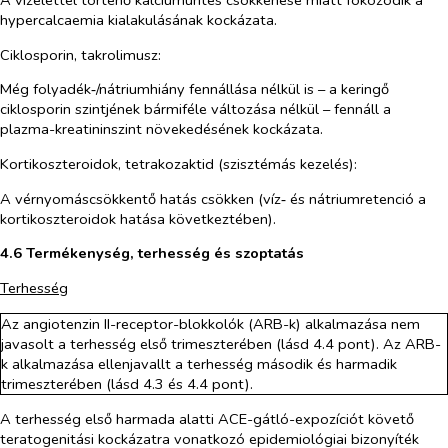
A vizelettel történő kalciumürítés csökkenése miatt fokozódik a
hypercalcaemia kialakulásának kockázata.
Ciklosporin, takrolimusz:
Még folyadék‑/nátriumhiány fennállása nélkül is – a keringő
ciklosporin szintjének bármiféle változása nélkül – fennáll a
plazma-kreatininszint növekedésének kockázata.
Kortikoszteroidok, tetrakozaktid (szisztémás kezelés):
A vérnyomáscsökkentő hatás csökken (víz‑ és nátriumretenció a
kortikoszteroidok hatása következtében).
4.6 Termékenység, terhesség és szoptatás
Terhesség
Az angiotenzin II-receptor-blokkolók (ARB-k) alkalmazása nem
javasolt a terhesség első trimeszterében (lásd 4.4 pont). Az ARB-
k alkalmazása ellenjavallt a terhesség második és harmadik
trimeszterében (lásd 4.3 és 4.4 pont).
A terhesség első harmada alatti ACE-gátló-expozíciót követő
teratogenitási kockázatra vonatkozó epidemiológiai bizonyíték