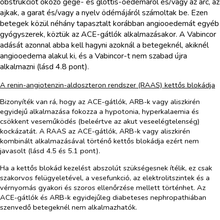
obstrukciót okozó gége- és glottis-oedemáról és/vagy az arc, az
ajkak, a garat és/vagy a nyelv ödémájáról számoltak be. Ezen
betegek közül néhány tapasztalt korábban angiooedemát egyéb
gyógyszerek, köztük az ACE-gátlók alkalmazásakor. A Vabincor
adását azonnal abba kell hagyni azoknál a betegeknél, akiknél
angiooedema alakul ki, és a Vabincor-t nem szabad újra
alkalmazni (lásd 4.8 pont).
A renin-angiotenzin-aldoszteron rendszer (RAAS) kettős blokádja
Bizonyíték van rá, hogy az ACE-gátlók, ARB-k vagy aliszkirén
egyidejű alkalmazása fokozza a hypotonia, hyperkalaemia és
csökkent veseműködés (beleértve az akut veseelégtelenség)
kockázatát. A RAAS az ACE-gátlók, ARB-k vagy aliszkirén
kombinált alkalmazásával történő kettős blokádja ezért nem
javasolt (lásd 4.5 és 5.1 pont).
Ha a kettős blokád kezelést abszolút szükségesnek ítélik, ez csak
szakorvos felügyeletével, a vesefunkció, az elektrolitszintek és a
vérnyomás gyakori és szoros ellenőrzése mellett történhet. Az
ACE-gátlók és ARB-k egyidejűleg diabeteses nephropathiában
szenvedő betegeknél nem alkalmazhatók.