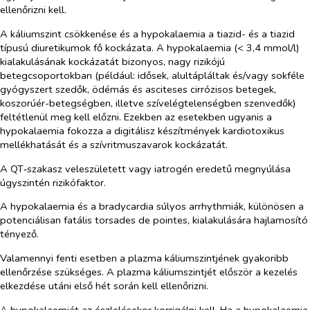
ellenőrizni kell.
A káliumszint csökkenése és a hypokalaemia a tiazid- és a tiazid
típusú diuretikumok fő kockázata. A hypokalaemia (< 3,4 mmol/l)
kialakulásának kockázatát bizonyos, nagy rizikójú
betegcsoportokban (például: idősek, alultápláltak és/vagy sokféle
gyógyszert szedők, ödémás és asciteses cirrózisos betegek,
koszorúér-betegségben, illetve szívelégtelenségben szenvedők)
feltétlenül meg kell előzni. Ezekben az esetekben ugyanis a
hypokalaemia fokozza a digitálisz készítmények kardiotoxikus
mellékhatását és a szívritmuszavarok kockázatát.
A QT‑szakasz veleszületett vagy iatrogén eredetű megnyúlása
úgyszintén rizikófaktor.
A hypokalaemia és a bradycardia súlyos arrhythmiák, különösen a
potenciálisan fatális
torsades de pointes,
kialakulására hajlamosító
tényező.
Valamennyi fenti esetben a plazma káliumszintjének gyakoribb
ellenőrzése szükséges. A plazma káliumszintjét először a kezelés
elkezdése utáni első hét során kell ellenőrizni.
A hypokalaemiát az észlelésekor korrigálni kell. Ha a hypokalaemia