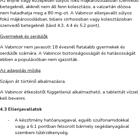
Az enyhe vagy közepesen súlyos fokú májkárosodásban szenvedő
betegeknél, akiknél nem áll fenn kolesztázis, a valzartán dózisa
nem haladhatja meg a 80 mg-ot. A Vabincor ellenjavallt súlyos
fokú májkárosodásban, biliaris cirrhosisban vagy kolesztázisban
szenvedő betegeknél (lásd 4.3, 4.4 és 5.2 pont).
Gyermekek és serdülők
A Vabincor nem javasolt 18 évesnél fiatalabb gyermekek és
serdülők számára. A Vabincor biztonságosságát és hatásosságát
ebben a populációban nem igazolták.
Az adagolás módja
Szájon át történő alkalmazásra.
A Vabincor étkezéstől függetlenül alkalmazható, a tablettát vízzel
kell bevenni.
4.3 Ellenjavallatok
-​
A készítmény hatóanyagaival, egyéb szulfonamidokkal
vagy a 6.1 pontban felsorolt bármely segédanyagával
szembeni túlérzékenység.