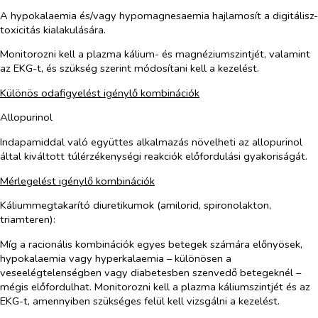
A hypokalaemia és/vagy hypomagnesaemia hajlamosít a digitálisz-
toxicitás kialakulására.
Monitorozni kell a plazma kálium- és magnéziumszintjét, valamint
az EKG-t, és szükség szerint módosítani kell a kezelést.
Különös odafigyelést igénylő kombinációk
Allopurinol
Indapamiddal való együttes alkalmazás növelheti az allopurinol
által kiváltott túlérzékenységi reakciók előfordulási gyakoriságát.
Mérlegelést igénylő kombinációk
Káliummegtakarító diuretikumok (amilorid, spironolakton,
triamteren):
Míg a racionális kombinációk egyes betegek számára előnyösek,
hypokalaemia vagy hyperkalaemia – különösen a
veseelégtelenségben vagy diabetesben szenvedő betegeknél –
mégis előfordulhat. Monitorozni kell a plazma káliumszintjét és az
EKG-t, amennyiben szükséges felül kell vizsgálni a kezelést.