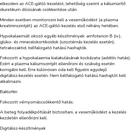
elkezdeni az ACE‑gátló-kezelést, lehetőség szerint a káliumürítő
diuretikum dózisának csökkentése után.
Minden esetben monitorozni kell a veseműködést (a plazma
kreatininszintjét) az ACE‑gátló-kezelés első néhány hetében.
Hypokalaemiát okozó egyéb készítmények:
amfotericin B (iv.),
glüko- és mineralokortikoidok (szisztémás kezelés esetén),
tetrakozaktid, bélfalizgató hatású hashajtók.
Fokozott a hypokalaemia kialakulásának kockázata (additív hatás).
Ezért a plazma káliumszintjét ellenőrizni és szükség esetén
korrigálni kell. Erre különösen oda kell figyelni egyidejű
digitálisz‑kezelés esetén. Nem bélfalizgató hatású hashajtót kell
alkalmazni.
Baklofén
Fokozott vérnyomáscsökkentő hatás.
A beteg folyadékpótlását biztosítani, a veseműködést a kezelés
kezdetén ellenőrizni kell.
Digitálisz-készítmények