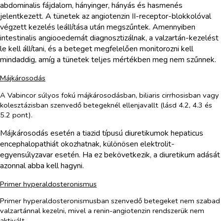
abdominalis fájdalom, hányinger, hányás és hasmenés
jelentkezett. A tünetek az angiotenzin II-receptor-blokkolóval
végzett kezelés leállítása után megszűntek. Amennyiben
intestinalis angiooedemát diagnosztizálnak, a valzartán-kezelést
le kell állítani, és a beteget megfelelően monitorozni kell
mindaddig, amíg a tünetek teljes mértékben meg nem szűnnek.
Májkárosodás
A Vabincor súlyos fokú májkárosodásban, biliaris cirrhosisban vagy
kolesztázisban szenvedő betegeknél ellenjavallt (lásd 4.2, 4.3 és
5.2 pont).
Májkárosodás esetén a tiazid típusú diuretikumok hepaticus
encephalopathiát okozhatnak, különösen elektrolit-
egyensúlyzavar esetén. Ha ez bekövetkezik, a diuretikum adását
azonnal abba kell hagyni.
Primer hyperaldosteronismus
Primer hyperaldosteronismusban szenvedő betegeket nem szabad
valzartánnal kezelni, mivel a renin-angiotenzin rendszerük nem
aktivált.