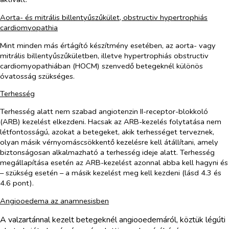
Aorta- és mitrális billentyűszűkület, obstructiv hypertrophiás
cardiomyopathia
Mint minden más értágító készítmény esetében, az aorta- vagy
mitrális billentyűszűkületben, illetve hypertrophiás obstructiv
cardiomyopathiában (HOCM) szenvedő betegeknél különös
óvatosság szükséges.
Terhesség
Terhesség alatt nem szabad angiotenzin II-receptor-blokkoló
(ARB) kezelést elkezdeni. Hacsak az ARB-kezelés folytatása nem
létfontosságú, azokat a betegeket, akik terhességet terveznek,
olyan másik vérnyomáscsökkentő kezelésre kell átállítani, amely
biztonságosan alkalmazható a terhesség ideje alatt. Terhesség
megállapítása esetén az ARB-kezelést azonnal abba kell hagyni és
– szükség esetén – a másik kezelést meg kell kezdeni (lásd 4.3 és
4.6 pont).
Angiooedema az anamnesisben
A valzartánnal kezelt betegeknél angiooedemáról, köztük légúti