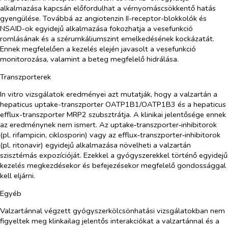
alkalmazása kapcsán előfordulhat a vérnyomáscsökkentő hatás
gyengülése. Továbbá az angiotenzin II-receptor-blokkolók és
NSAID-ok egyidejű alkalmazása fokozhatja a vesefunkció
romlásának és a szérumkáliumszint emelkedésének kockázatát.
Ennek megfelelően a kezelés elején javasolt a vesefunkció
monitorozása, valamint a beteg megfelelő hidrálása.
Transzporterek
In vitro
vizsgálatok eredményei azt mutatják, hogy a valzartán a
hepaticus uptake-transzporter OATP1B1/OATP1B3 és a hepaticus
efflux-transzporter MRP2 szubsztrátja. A klinikai jelentősége ennek
az eredménynek nem ismert. Az uptake‑transzporter‑inhibitorok
(pl. rifampicin, ciklosporin) vagy az efflux‑transzporter‑inhibitorok
(pl. ritonavir) egyidejű alkalmazása növelheti a valzartán
szisztémás expozícióját. Ezekkel a gyógyszerekkel történő egyidejű
kezelés megkezdésekor és befejezésekor megfelelő gondossággal
kell eljárni.
Egyéb
Valzartánnal végzett gyógyszerkölcsönhatási vizsgálatokban nem
figyeltek meg klinkailag jelentős interakciókat a valzartánnal és a