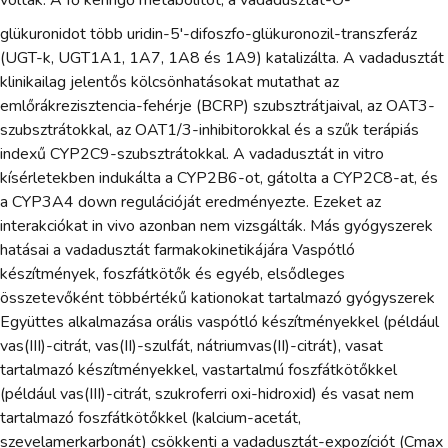
voltak. A fő keringő metabolitot, a vadadusztát-O-
glükuronidot több uridin-5'-difoszfo-glükuronozil-transzferáz
(UGT-k, UGT1A1, 1A7, 1A8 és 1A9) katalizálta. A vadadusztát
klinikailag jelentős kölcsönhatásokat mutathat az
emlőrákrezisztencia-fehérje (BCRP) szubsztrátjaival, az OAT3-
szubsztrátokkal, az OAT1/3-inhibitorokkal és a szűk terápiás
indexű CYP2C9-szubsztrátokkal. A vadadusztát in vitro
kísérletekben indukálta a CYP2B6-ot, gátolta a CYP2C8-at, és
a CYP3A4 down regulációját eredményezte. Ezeket az
interakciókat in vivo azonban nem vizsgálták. Más gyógyszerek
hatásai a vadadusztát farmakokinetikájára Vaspótló
készítmények, foszfátkötők és egyéb, elsődleges
összetevőként többértékű kationokat tartalmazó gyógyszerek
Együttes alkalmazása orális vaspótló készítményekkel (például
vas(III)-citrát, vas(II)-szulfát, nátriumvas(II)-citrát), vasat
tartalmazó készítményekkel, vastartalmú foszfátkötőkkel
(például vas(III)-citrát, szukroferri oxi-hidroxid) és vasat nem
tartalmazó foszfátkötőkkel (kalcium-acetát,
szevelamerkarbonát) csökkenti a vadadusztát-expozíciót (Cmax