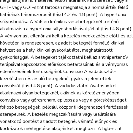
meghaladja a normálérték felső határának kétszeresét, vagy a
GPT- vagy GOT-szint tartósan meghaladja a normálérték felső
határának háromszorosát (lásd 4.2 és 4.8 pont). A hypertonia
súlyosbodása A Vafseo krónikus vesebetegeknél történő
alkalmazása a hypertonia súlyosbodásával járhat (lásd 4.8 pont).
A vérnyomást ellenőrizni kell a kezelés megkezdése előtt és azt
követően is rendszeresen, az adott betegnél fennálló klinikai
helyzet és a helyi klinikai gyakorlat által meghatározott
gyakorisággal. A betegeket tájékoztatni kell az antihipertenzív
terápiával kapcsolatos előírások betartásának és a vérnyomás
ellenőrzésének fontosságáról. Convulsio A vadadusztát-
kezelésben részesülő betegeknél gyakran jelentettek
convulsiót (lásd 4.8 pont). A vadadusztátot óvatosan kell
alkalmazni olyan betegeknél, akiknek az kórelőzményében
convulsio vagy görcsroham, epilepszia vagy a görcskészséget
fokozó betegségek, például központi idegrendszeri fertőzések
szerepelnek. A kezelés megszakítására vagy leállítására
vonatkozó döntést az adott betegnél várható előnyök és
kockázatok mérlegelése alapján kell meghozni. A hgb-szint