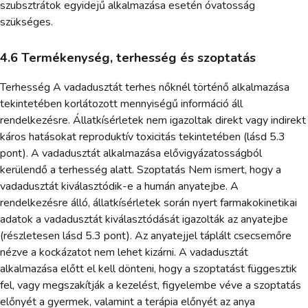
szubsztrátok egyidejű alkalmazása esetén óvatosság
szükséges.
4.6 Termékenység, terhesség és szoptatás
Terhesség A vadadusztát terhes nőknél történő alkalmazása
tekintetében korlátozott mennyiségű információ áll
rendelkezésre. Állatkísérletek nem igazoltak direkt vagy indirekt
káros hatásokat reproduktív toxicitás tekintetében (lásd 5.3
pont). A vadadusztát alkalmazása elővigyázatosságból
kerülendő a terhesség alatt. Szoptatás Nem ismert, hogy a
vadadusztát kiválasztódik-e a humán anyatejbe. A
rendelkezésre álló, állatkísérletek során nyert farmakokinetikai
adatok a vadadusztát kiválasztódását igazolták az anyatejbe
(részletesen lásd 5.3 pont). Az anyatejjel táplált csecsemőre
nézve a kockázatot nem lehet kizárni. A vadadusztát
alkalmazása előtt el kell dönteni, hogy a szoptatást függesztik
fel, vagy megszakítják a kezelést, figyelembe véve a szoptatás
előnyét a gyermek, valamint a terápia előnyét az anya