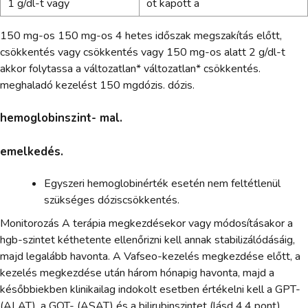
1 g/dl-t vagy
ot kapott a
150 mg-os 150 mg-os 4 hetes időszak megszakítás előtt,
csökkentés vagy csökkentés vagy 150 mg-os alatt 2 g/dl-t
akkor folytassa a változatlan* változatlan* csökkentés.
meghaladó kezelést 150 mgdózis. dózis.
hemoglobinszint- mal.
emelkedés.
Egyszeri hemoglobinérték esetén nem feltétlenül
szükséges dóziscsökkentés.
Monitorozás A terápia megkezdésekor vagy módosításakor a
hgb-szintet kéthetente ellenőrizni kell annak stabilizálódásáig,
majd legalább havonta. A Vafseo-kezelés megkezdése előtt, a
kezelés megkezdése után három hónapig havonta, majd a
későbbiekben klinikailag indokolt esetben értékelni kell a GPT-
(ALAT), a GOT- (ASAT) és a bilirubinszintet (lásd 4.4 pont).