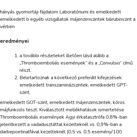
hányás gyomortáji fájdalom Laboratóriumi és emelkedett
emelkedett b egyéb vizsgálatok májenzimszintek bilirubinszint a
vérben
eredményei
a további részleteket illetően lásd alább a
„Thromboemboliás események” és a „Convulsio” című
részt.
Beletartoznak a következő preferált kifejezések:
emelkedett transzaminázszintek, emelkedett GPT-
szint,
emelkedett GOT-szint, emelkedett májenzimszintek, kóros
májfunkciós teszt. Kiválasztott mellékhatások ismertetése
Thromboemboliás események Agyi érkatasztrófa 0,8%-ban
jelentkezett a vadadusztáttal kezelteknél vs. 0,9%-ban a
darbepoetinalfával kezelteknél (0,5 vs. 0,5 esemény/100