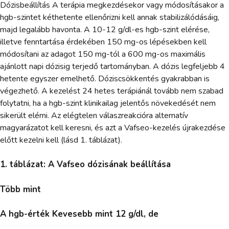
Dózisbeállítás A terápia megkezdésekor vagy módosításakor a
hgb-szintet kéthetente ellenőrizni kell annak stabilizálódásáig,
majd legalább havonta. A 10-12 g/dl-es hgb-szint elérése,
illetve fenntartása érdekében 150 mg-os lépésekben kell
módosítani az adagot 150 mg-tól a 600 mg-os maximális
ajánlott napi dózisig terjedő tartományban. A dózis legfeljebb 4
hetente egyszer emelhető. Dóziscsökkentés gyakrabban is
végezhető. A kezelést 24 hetes terápiánál tovább nem szabad
folytatni, ha a hgb-szint klinikailag jelentős növekedését nem
sikerült elérni. Az elégtelen válaszreakcióra alternatív
magyarázatot kell keresni, és azt a Vafseo-kezelés újrakezdése
előtt kezelni kell (lásd 1. táblázat).
1. táblázat: A Vafseo dózisának beállítása
Több mint
A hgb-érték Kevesebb mint 12 g/dl, de