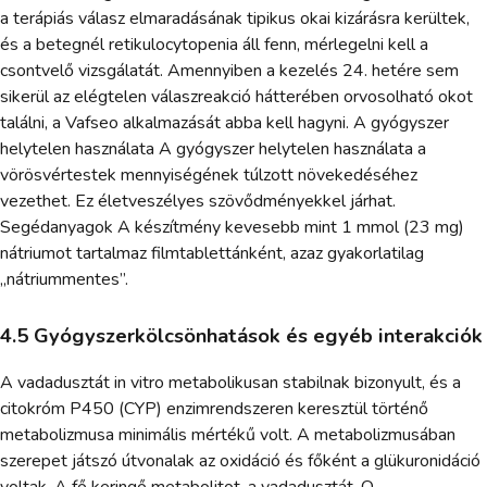
a terápiás válasz elmaradásának tipikus okai kizárásra kerültek,
és a betegnél retikulocytopenia áll fenn, mérlegelni kell a
csontvelő vizsgálatát. Amennyiben a kezelés 24. hetére sem
sikerül az elégtelen válaszreakció hátterében orvosolható okot
találni, a Vafseo alkalmazását abba kell hagyni. A gyógyszer
helytelen használata A gyógyszer helytelen használata a
vörösvértestek mennyiségének túlzott növekedéséhez
vezethet. Ez életveszélyes szövődményekkel járhat.
Segédanyagok A készítmény kevesebb mint 1 mmol (23 mg)
nátriumot tartalmaz filmtablettánként, azaz gyakorlatilag
„nátriummentes”.
4.5 Gyógyszerkölcsönhatások és egyéb interakciók
A vadadusztát in vitro metabolikusan stabilnak bizonyult, és a
citokróm P450 (CYP) enzimrendszeren keresztül történő
metabolizmusa minimális mértékű volt. A metabolizmusában
szerepet játszó útvonalak az oxidáció és főként a glükuronidáció