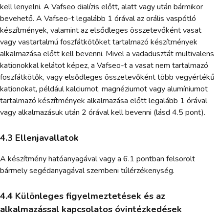
kell lenyelni. A Vafseo dialízis előtt, alatt vagy után bármikor
bevehető. A Vafseo-t legalább 1 órával az orális vaspótló
készítmények, valamint az elsődleges összetevőként vasat
vagy vastartalmú foszfátkötőket tartalmazó készítmények
alkalmazása előtt kell bevenni. Mivel a vadadusztát multivalens
kationokkal kelátot képez, a Vafseo-t a vasat nem tartalmazó
foszfátkötők, vagy elsődleges összetevőként több vegyértékű
kationokat, például kalciumot, magnéziumot vagy alumíniumot
tartalmazó készítmények alkalmazása előtt legalább 1 órával
vagy alkalmazásuk után 2 órával kell bevenni (lásd 4.5 pont).
4.3 Ellenjavallatok
A készítmény hatóanyagával vagy a 6.1 pontban felsorolt
bármely segédanyagával szembeni túlérzékenység.
4.4 Különleges figyelmeztetések és az
alkalmazással kapcsolatos óvintézkedések