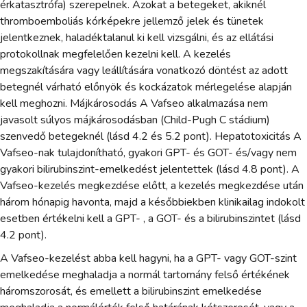
érkatasztrófa) szerepelnek. Azokat a betegeket, akiknél
thromboemboliás kórképekre jellemző jelek és tünetek
jelentkeznek, haladéktalanul ki kell vizsgálni, és az ellátási
protokollnak megfelelően kezelni kell. A kezelés
megszakítására vagy leállítására vonatkozó döntést az adott
betegnél várható előnyök és kockázatok mérlegelése alapján
kell meghozni. Májkárosodás A Vafseo alkalmazása nem
javasolt súlyos májkárosodásban (Child-Pugh C stádium)
szenvedő betegeknél (lásd 4.2 és 5.2 pont). Hepatotoxicitás A
Vafseo-nak tulajdonítható, gyakori GPT- és GOT- és/vagy nem
gyakori bilirubinszint-emelkedést jelentettek (lásd 4.8 pont). A
Vafseo-kezelés megkezdése előtt, a kezelés megkezdése után
három hónapig havonta, majd a későbbiekben klinikailag indokolt
esetben értékelni kell a GPT- , a GOT- és a bilirubinszintet (lásd
4.2 pont).
A Vafseo-kezelést abba kell hagyni, ha a GPT- vagy GOT-szint
emelkedése meghaladja a normál tartomány felső értékének
háromszorosát, és emellett a bilirubinszint emelkedése