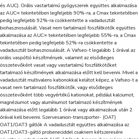
és AUC). Orális vastartalmú gyógyszerek együttes alkalmazása
az AUC∞ tekintetében legfeljebb 90%-ra, a Cmax tekintetében
pedig legfeljebb 92%-ra csökkentette a vadadusztát
biohasznosulását. Vasat nem tartalmazó foszfátkötők együttes
alkalmazása az AUC∞ tekintetében legfeljebb 55%-ra, a Cmax
tekintetében pedig legfeljebb 52%-ra csökkentette a
vadadusztát biohasznosulását. A Vafseo-t legalább 1 órával az
orális vaspótló készítmények, valamint az elsődleges
összetevőként vasat vagy vastartalmú foszfátkötőket
tartalmazó készítmények alkalmazása előtt kell bevenni. Mivel a
vadadusztát multivalens kationokkal kelátot képez, a Vafseo-t a
vasat nem tartalmazó foszfátkötők, vagy elsődleges
összetevőként több vegyértékű kationokat, például kalciumot,
magnéziumot vagy alumíniumot tartalmazó készítmények
alkalmazása előtt legalább 1 órával vagy alkalmazásuk után 2
órával kell bevenni. Szervesanion-transzporter- (OAT)
OAT1/OAT3 gátlók A vadadusztát együttes alkalmazása az
OAT1/OAT3-gátló probeneciddel csaknem kétszeresére