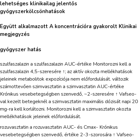
lehetséges klinikailag jelentős
gyógyszerkölcsönhatások
Együtt alkalmazott A koncentrációra gyakorolt Klinikai
megjegyzés
gyógyszer hatás
szulfaszalazin a szulfaszalazin AUC-értéke Monitorozni kell a
szulfaszalazin 4,5-szeresére ↑; az aktív okozta mellékhatások
jeleinek metabolitok expozíciója nem előfordulását. változik
számottevően szimvasztatin a szimvasztatin AUC-értéke
Krónikus vesebetegségben szenvedő, ~2-szeresére ↑ Vafseo-
val kezelt betegeknél a szimvasztatin maximális dózisát napi 20
mg-ra kell korlátozni. Monitorozni kell a szimvasztatin okozta
mellékhatások jeleinek előfordulását.
rozuvasztatin a rozuvasztatin AUC- és Cmax- Krónikus
vesebetegségben szenvedő, értéke 2-3-szorosára ↑ Vafseo-