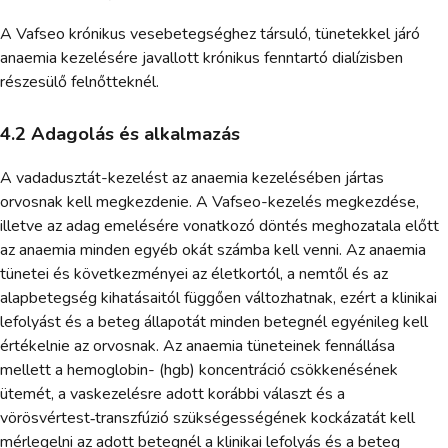
A Vafseo krónikus vesebetegséghez társuló, tünetekkel járó
anaemia kezelésére javallott krónikus fenntartó dialízisben
részesülő felnőtteknél.
4.2 Adagolás és alkalmazás
A vadadusztát-kezelést az anaemia kezelésében jártas
orvosnak kell megkezdenie. A Vafseo-kezelés megkezdése,
illetve az adag emelésére vonatkozó döntés meghozatala előtt
az anaemia minden egyéb okát számba kell venni. Az anaemia
tünetei és következményei az életkortól, a nemtől és az
alapbetegség kihatásaitól függően változhatnak, ezért a klinikai
lefolyást és a beteg állapotát minden betegnél egyénileg kell
értékelnie az orvosnak. Az anaemia tüneteinek fennállása
mellett a hemoglobin- (hgb) koncentráció csökkenésének
ütemét, a vaskezelésre adott korábbi választ és a
vörösvértest‑transzfúzió szükségességének kockázatát kell
mérlegelni az adott betegnél a klinikai lefolyás és a beteg