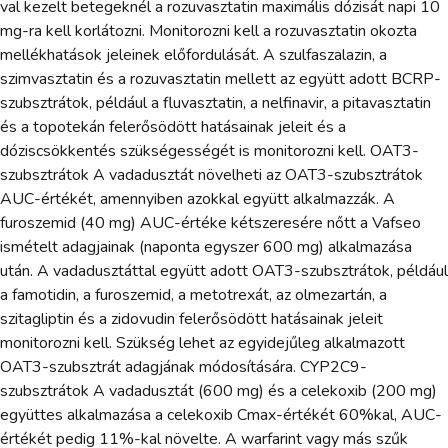
val kezelt betegeknél a rozuvasztatin maximális dózisát napi 10
mg-ra kell korlátozni. Monitorozni kell a rozuvasztatin okozta
mellékhatások jeleinek előfordulását. A szulfaszalazin, a
szimvasztatin és a rozuvasztatin mellett az együtt adott BCRP-
szubsztrátok, például a fluvasztatin, a nelfinavir, a pitavasztatin
és a topotekán felerősödött hatásainak jeleit és a
dóziscsökkentés szükségességét is monitorozni kell. OAT3-
szubsztrátok A vadadusztát növelheti az OAT3-szubsztrátok
AUC-értékét, amennyiben azokkal együtt alkalmazzák. A
furoszemid (40 mg) AUC-értéke kétszeresére nőtt a Vafseo
ismételt adagjainak (naponta egyszer 600 mg) alkalmazása
után. A vadadusztáttal együtt adott OAT3-szubsztrátok, például
a famotidin, a furoszemid, a metotrexát, az olmezartán, a
szitagliptin és a zidovudin felerősödött hatásainak jeleit
monitorozni kell. Szükség lehet az egyidejűleg alkalmazott
OAT3-szubsztrát adagjának módosítására. CYP2C9-
szubsztrátok A vadadusztát (600 mg) és a celekoxib (200 mg)
együttes alkalmazása a celekoxib Cmax-értékét 60%kal, AUC-
értékét pedig 11%-kal növelte. A warfarint vagy más szűk