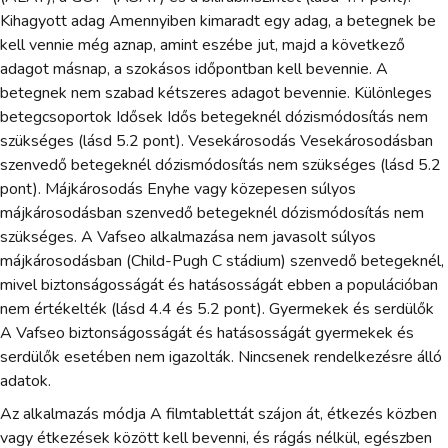
Kihagyott adag Amennyiben kimaradt egy adag, a betegnek be
kell vennie még aznap, amint eszébe jut, majd a következő
adagot másnap, a szokásos időpontban kell bevennie. A
betegnek nem szabad kétszeres adagot bevennie. Különleges
betegcsoportok Idősek Idős betegeknél dózismódosítás nem
szükséges (lásd 5.2 pont). Vesekárosodás Vesekárosodásban
szenvedő betegeknél dózismódosítás nem szükséges (lásd 5.2
pont). Májkárosodás Enyhe vagy közepesen súlyos
májkárosodásban szenvedő betegeknél dózismódosítás nem
szükséges. A Vafseo alkalmazása nem javasolt súlyos
májkárosodásban (Child-Pugh C stádium) szenvedő betegeknél,
mivel biztonságosságát és hatásosságát ebben a populációban
nem értékelték (lásd 4.4 és 5.2 pont). Gyermekek és serdülők
A Vafseo biztonságosságát és hatásosságát gyermekek és
serdülők esetében nem igazolták. Nincsenek rendelkezésre álló
adatok.
Az alkalmazás módja A filmtablettát szájon át, étkezés közben
vagy étkezések között kell bevenni, és rágás nélkül, egészben