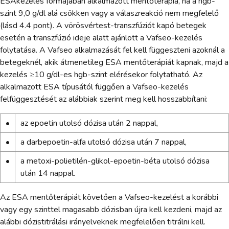
ESAkezelés formájában alkalmazott mentőterápia, ha a hgb-
szint 9,0 g/dl alá csökken vagy a válaszreakció nem megfelelő
(lásd 4.4 pont). A vörösvértest-transzfúziót kapó betegek
esetén a transzfúzió ideje alatt ajánlott a Vafseo-kezelés
folytatása. A Vafseo alkalmazását fel kell függeszteni azoknál a
betegeknél, akik átmenetileg ESA mentőterápiát kapnak, majd a
kezelés ≥10 g/dl-es hgb-szint elérésekor folytatható. Az
alkalmazott ESA típusától függően a Vafseo-kezelés
felfüggesztését az alábbiak szerint meg kell hosszabbítani:
•
az epoetin utolsó dózisa után 2 nappal,
•
a darbepoetin-alfa utolsó dózisa után 7 nappal,
•
a metoxi-polietilén-glikol-epoetin-béta utolsó dózisa
után 14 nappal.
Az ESA mentőterápiát követően a Vafseo-kezelést a korábbi
vagy egy szinttel magasabb dózisban újra kell kezdeni, majd az
alábbi dózistitrálási irányelveknek megfelelően titrálni kell.