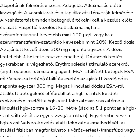
állapotának felmérése során. Adagolás Alkalmazás előtti
kivizsgálás A vasraktárak és a táplálkozási tényezők felmérése
A vasháztartást minden betegnél értékelni kell a kezelés előtt
és alatt. Vaspótló kezelést kell alkalmazni, ha a
szérumferritinszint kevesebb mint 100 µg/l, vagy ha a
szérumtranszferrin-szaturáció kevesebb mint 20%. Kezdő dózis
Az ajánlott kezdő dózis 300 mg naponta egyszer. A dózis
legfeljebb 4 hetente egyszer emelhető. Dóziscsökkentés
gyakrabban is végezhető. Erythropoiesist stimuláló szerekről
(erythropoiesis-stimulating agent, ESA) átállított betegek ESA-
ról Vafseo-ra történő átállítás esetén az ajánlott kezdő dózis
naponta egyszer 300 mg. Magas kiindulási dózisú ESA-ról
átállított betegeknél előfordulhat a hgb-szintek kezdeti
csökkenése, mielőtt a hgb-szint fokozatosan visszatérne a
kiindulási hgb-szintre a 16-20. hétre (lásd az 5.1 pontban a hgb-
szint változását az egyes vizsgálatokban). Figyelembe véve a
hgb-szint Vafseo-kezelés alatti fokozatos emelkedését, az
átállási fázisban megfontolható a vörösvértest-transzfúzió vagy