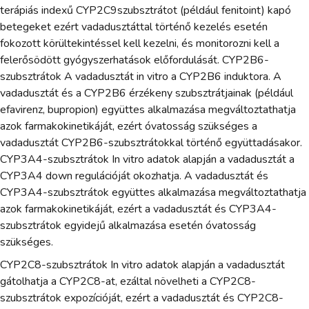
terápiás indexű CYP2C9szubsztrátot (például fenitoint) kapó
betegeket ezért vadadusztáttal történő kezelés esetén
fokozott körültekintéssel kell kezelni, és monitorozni kell a
felerősödött gyógyszerhatások előfordulását. CYP2B6-
szubsztrátok A vadadusztát in vitro a CYP2B6 induktora. A
vadadusztát és a CYP2B6 érzékeny szubsztrátjainak (például
efavirenz, bupropion) együttes alkalmazása megváltoztathatja
azok farmakokinetikáját, ezért óvatosság szükséges a
vadadusztát CYP2B6-szubsztrátokkal történő együttadásakor.
CYP3A4-szubsztrátok In vitro adatok alapján a vadadusztát a
CYP3A4 down regulációját okozhatja. A vadadusztát és
CYP3A4-szubsztrátok együttes alkalmazása megváltoztathatja
azok farmakokinetikáját, ezért a vadadusztát és CYP3A4-
szubsztrátok egyidejű alkalmazása esetén óvatosság
szükséges.
CYP2C8-szubsztrátok In vitro adatok alapján a vadadusztát
gátolhatja a CYP2C8-at, ezáltal növelheti a CYP2C8-
szubsztrátok expozícióját, ezért a vadadusztát és CYP2C8-