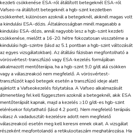
kezdeti csökkenése ESA-ról átállított betegeknél ESA-ról
Vafseo-ra átállított betegeknél a hgb-szint kezdetben
csökkenhet, különösen azoknál a betegeknél, akiknél magas volt
a kiindulási ESA-dózis. Általánosságban minél magasabb a
kiindulási ESA-dózis, annál nagyobb lesz a hgb-szint kezdeti
csökkenése, mielőtt a 16-20. hétre fokozatosan visszatérne a
kiindulási hgb-szintre (lásd az 5.1 pontban a hgb-szint változását
az egyes vizsgálatokban). Az átállási fázisban megfontolható a
vörösvértest-transzfúzió vagy ESA-kezelés formájában
alkalmazott mentőterápia, ha a hgb-szint 9,0 g/dl alá csökken
vagy a válaszreakció nem megfelelő. A vörösvértest-
transzfúziót kapó betegek esetén a transzfúzió ideje alatt
ajánlott a Vafseokezelés folytatása. A Vafseo alkalmazását
átmenetileg fel kell függeszteni azoknál a betegeknél, akik ESA
mentőterápiát kapnak, majd a kezelés ≥10 g/dl-es hgb-szint
elérésekor folytatható (lásd 4.2 pont). Nem megfelelő terápiás
válasz A vadadusztát-kezelésre adott nem megfelelő
válaszreakció esetén meg kell keresni ennek okait. A vizsgálat
részeként megfontolandó a retikulocitaszám meghatározása. Ha