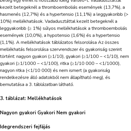
beteg egy évnél is hosszabb ideig Vafseo-t. Vadadusztáttal
kezelt betegeknél a thromboemboliás események (13,7%), a
hasmenés (12,7%) és a hypertensio (11,1%) a leggyakoribb (>
10%) mellékhatások. Vadadusztáttal kezelt betegeknél a
leggyakoribb (≥ 1%) súlyos mellékhatások a thromboemboliás
események (10,0%), a hypotensio (1,6%) és a hypertensio
(1,1%). A mellékhatások táblázatos felsorolása Az összes
mellékhatás felsorolása szervrendszer és gyakoriság szerint
történt: nagyon gyakori (≥1/10), gyakori (≥1/100 – <1/10), nem
gyakori (≥1/1000 – <1/100), ritka (≥1/10 000 – <1/1000),
nagyon ritka (<1/10 000) és nem ismert (a gyakoriság
rendelkezésre álló adatokból nem állapítható meg), és
bemutatása a 3. táblázatban látható.
3. táblázat: Mellékhatások
Nagyon gyakori Gyakori Nem gyakori
Idegrendszeri fejfájás