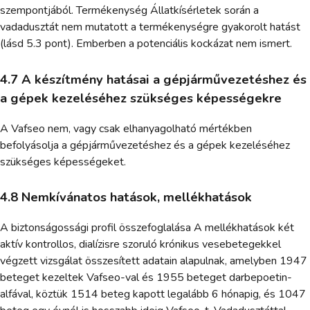
szempontjából. Termékenység Állatkísérletek során a
vadadusztát nem mutatott a termékenységre gyakorolt hatást
(lásd 5.3 pont). Emberben a potenciális kockázat nem ismert.
4.7 A készítmény hatásai a gépjárművezetéshez és
a gépek kezeléséhez szükséges képességekre
A Vafseo nem, vagy csak elhanyagolható mértékben
befolyásolja a gépjárművezetéshez és a gépek kezeléséhez
szükséges képességeket.
4.8 Nemkívánatos hatások, mellékhatások
A biztonságossági profil összefoglalása A mellékhatások két
aktív kontrollos, dialízisre szoruló krónikus vesebetegekkel
végzett vizsgálat összesített adatain alapulnak, amelyben 1947
beteget kezeltek Vafseo-val és 1955 beteget darbepoetin-
alfával, köztük 1514 beteg kapott legalább 6 hónapig, és 1047