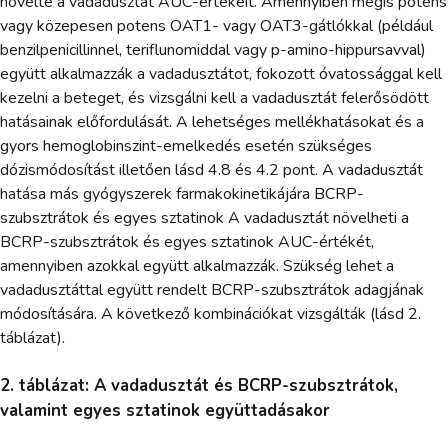
növelte a vadadusztát AUC-értékeit. Amennyiben mégis potens
vagy közepesen potens OAT1- vagy OAT3-gátlókkal (például
benzilpenicillinnel, teriflunomiddal vagy p-amino-hippursavval)
együtt alkalmazzák a vadadusztátot, fokozott óvatossággal kell
kezelni a beteget, és vizsgálni kell a vadadusztát felerősödött
hatásainak előfordulását. A lehetséges mellékhatásokat és a
gyors hemoglobinszint-emelkedés esetén szükséges
dózismódosítást illetően lásd 4.8 és 4.2 pont. A vadadusztát
hatása más gyógyszerek farmakokinetikájára BCRP-
szubsztrátok és egyes sztatinok A vadadusztát növelheti a
BCRP-szubsztrátok és egyes sztatinok AUC-értékét,
amennyiben azokkal együtt alkalmazzák. Szükség lehet a
vadadusztáttal együtt rendelt BCRP-szubsztrátok adagjának
módosítására. A következő kombinációkat vizsgálták (lásd 2.
táblázat).
2. táblázat: A vadadusztát és BCRP-szubsztrátok,
valamint egyes sztatinok együttadásakor