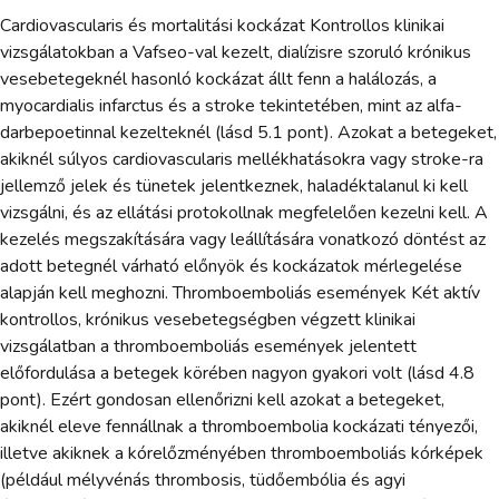
Cardiovascularis és mortalitási kockázat Kontrollos klinikai
vizsgálatokban a Vafseo-val kezelt, dialízisre szoruló krónikus
vesebetegeknél hasonló kockázat állt fenn a halálozás, a
myocardialis infarctus és a stroke tekintetében, mint az alfa-
darbepoetinnal kezelteknél (lásd 5.1 pont). Azokat a betegeket,
akiknél súlyos cardiovascularis mellékhatásokra vagy stroke-ra
jellemző jelek és tünetek jelentkeznek, haladéktalanul ki kell
vizsgálni, és az ellátási protokollnak megfelelően kezelni kell. A
kezelés megszakítására vagy leállítására vonatkozó döntést az
adott betegnél várható előnyök és kockázatok mérlegelése
alapján kell meghozni. Thromboemboliás események Két aktív
kontrollos, krónikus vesebetegségben végzett klinikai
vizsgálatban a thromboemboliás események jelentett
előfordulása a betegek körében nagyon gyakori volt (lásd 4.8
pont). Ezért gondosan ellenőrizni kell azokat a betegeket,
akiknél eleve fennállnak a thromboembolia kockázati tényezői,
illetve akiknek a kórelőzményében thromboemboliás kórképek
(például mélyvénás thrombosis, tüdőembólia és agyi