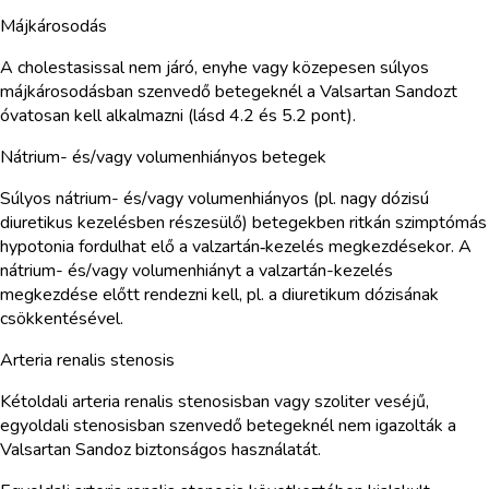
Májkárosodás
A cholestasissal nem járó, enyhe vagy közepesen súlyos
májkárosodásban szenvedő betegeknél a Valsartan Sandozt
óvatosan kell alkalmazni (lásd 4.2 és 5.2 pont).
Nátrium- és/vagy volumenhiányos betegek
Súlyos nátrium- és/vagy volumenhiányos (pl. nagy dózisú
diuretikus kezelésben részesülő) betegekben ritkán szimptómás
hypotonia fordulhat elő a valzartán‑kezelés megkezdésekor. A
nátrium- és/vagy volumenhiányt a valzartán-kezelés
megkezdése előtt rendezni kell, pl. a diuretikum dózisának
csökkentésével.
Arteria renalis stenosis
Kétoldali arteria renalis stenosisban vagy szoliter veséjű,
egyoldali stenosisban szenvedő betegeknél nem igazolták a
Valsartan Sandoz biztonságos használatát.