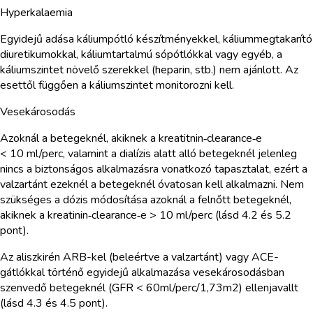
Hyperkalaemia
Egyidejű adása káliumpótló készítményekkel, káliummegtakarító
diuretikumokkal, káliumtartalmú sópótlókkal vagy egyéb, a
káliumszintet növelő szerekkel (heparin, stb.) nem ajánlott. Az
esettől függően a káliumszintet monitorozni kell.
Vesekárosodás
Azoknál a betegeknél, akiknek a kreatitnin‑clearance‑e
< 10 ml/perc, valamint a dialízis alatt alló betegeknél jelenleg
nincs a biztonságos alkalmazásra vonatkozó tapasztalat, ezért a
valzartánt ezeknél a betegeknél óvatosan kell alkalmazni. Nem
szükséges a dózis módosítása azoknál a felnőtt betegeknél,
akiknek a kreatinin‑clearance‑e > 10 ml/perc (lásd 4.2 és 5.2
pont).
Az aliszkirén ARB-kel (beleértve a valzartánt) vagy ACE-
gátlókkal történő egyidejű alkalmazása vesekárosodásban
szenvedő betegeknél (GFR < 60ml/perc/1,73m2) ellenjavallt
(lásd 4.3 és 4.5 pont).