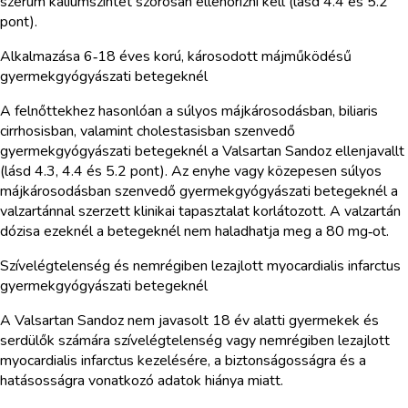
szérum káliumszintet szorosan ellenőrizni kell (lásd 4.4 és 5.2
pont).
Alkalmazása 6‑18 éves korú, károsodott májműködésű
gyermekgyógyászati betegeknél
A felnőttekhez hasonlóan a súlyos májkárosodásban, biliaris
cirrhosisban, valamint cholestasisban szenvedő
gyermekgyógyászati betegeknél a Valsartan Sandoz ellenjavallt
(lásd 4.3, 4.4 és 5.2 pont). Az enyhe vagy közepesen súlyos
májkárosodásban szenvedő gyermekgyógyászati betegeknél a
valzartánnal szerzett klinikai tapasztalat korlátozott. A valzartán
dózisa ezeknél a betegeknél nem haladhatja meg a 80 mg‑ot.
Szívelégtelenség és nemrégiben lezajlott myocardialis infarctus
gyermekgyógyászati betegeknél
A Valsartan Sandoz nem javasolt 18 év alatti gyermekek és
serdülők számára szívelégtelenség vagy nemrégiben lezajlott
myocardialis infarctus kezelésére, a biztonságosságra és a
hatásosságra vonatkozó adatok hiánya miatt.