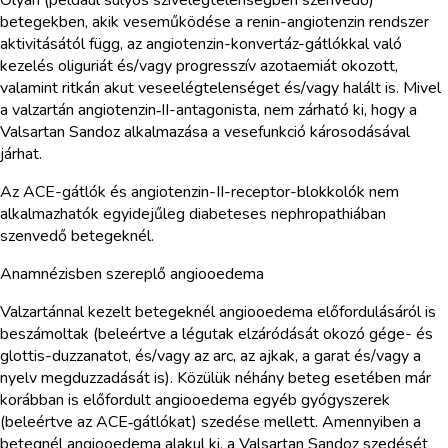
betegekben, akik veseműködése a renin-angiotenzin rendszer
aktivitásától függ, az angiotenzin-konvertáz-gátlókkal való
kezelés oliguriát és/vagy progresszív azotaemiát okozott,
valamint ritkán akut veseelégtelenséget és/vagy halált is. Mivel
a valzartán angiotenzin‑II-antagonista, nem zárható ki, hogy a
Valsartan Sandoz alkalmazása a vesefunkció károsodásával
járhat.
Az ACE-gátlók és angiotenzin-II-receptor-blokkolók nem
alkalmazhatók egyidejűleg diabeteses nephropathiában
szenvedő betegeknél.
Anamnézisben szereplő angiooedema
Valzartánnal kezelt betegeknél angiooedema előfordulásáról is
beszámoltak (beleértve a légutak elzáródását okozó gége- és
glottis-duzzanatot, és/vagy az arc, az ajkak, a garat és/vagy a
nyelv megduzzadását is). Közülük néhány beteg esetében már
korábban is előfordult angiooedema egyéb gyógyszerek
(beleértve az ACE‑gátlókat) szedése mellett. Amennyiben a
betegnél angiooedema alakul ki, a Valsartan Sandoz szedését