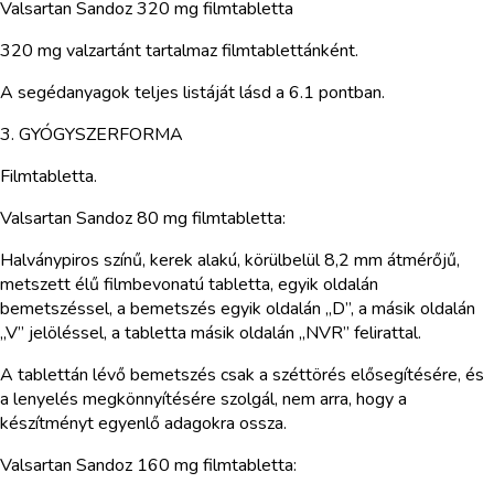
Valsartan Sandoz 320 mg filmtabletta
320 mg valzartánt tartalmaz filmtablettánként.
A segédanyagok teljes listáját lásd a 6.1 pontban.
3. GYÓGYSZERFORMA
Filmtabletta.
Valsartan Sandoz 80 mg filmtabletta:
Halványpiros színű, kerek alakú, körülbelül 8,2 mm átmérőjű,
metszett élű filmbevonatú tabletta, egyik oldalán
bemetszéssel, a bemetszés egyik oldalán „D”, a másik oldalán
„V” jelöléssel, a tabletta másik oldalán „NVR” felirattal.
A tablettán lévő bemetszés csak a széttörés elősegítésére, és
a lenyelés megkönnyítésére szolgál, nem arra, hogy a
készítményt egyenlő adagokra ossza.
Valsartan Sandoz 160 mg filmtabletta: