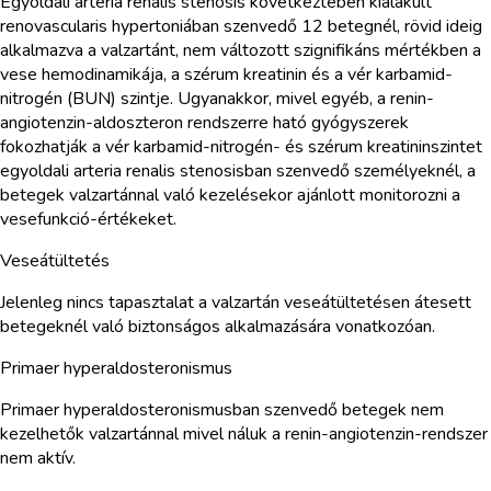
Egyoldali arteria renalis stenosis következtében kialakult
renovascularis hypertoniában szenvedő 12 betegnél, rövid ideig
alkalmazva a valzartánt, nem változott szignifikáns mértékben a
vese hemodinamikája, a szérum kreatinin és a vér karbamid-
nitrogén (BUN) szintje. Ugyanakkor, mivel egyéb, a renin-
angiotenzin-aldoszteron rendszerre ható gyógyszerek
fokozhatják a vér karbamid-nitrogén- és szérum kreatininszintet
egyoldali arteria renalis stenosisban szenvedő személyeknél, a
betegek valzartánnal való kezelésekor ajánlott monitorozni a
vesefunkció-értékeket.
Veseátültetés
Jelenleg nincs tapasztalat a valzartán veseátültetésen átesett
betegeknél való biztonságos alkalmazására vonatkozóan.
Primaer hyperaldosteronismus
Primaer hyperaldosteronismusban szenvedő betegek nem
kezelhetők valzartánnal mivel náluk a renin-angiotenzin-rendszer
nem aktív.