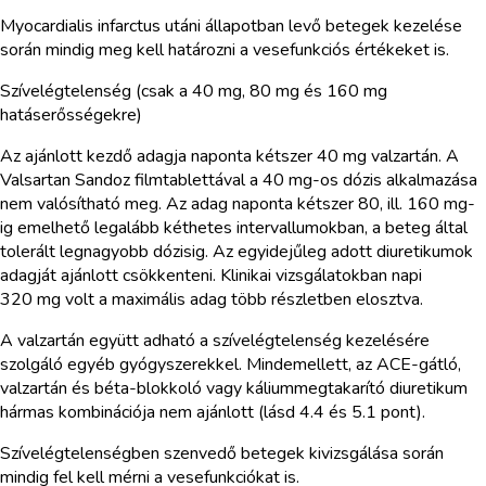
Myocardialis infarctus utáni állapotban levő betegek kezelése
során mindig meg kell határozni a vesefunkciós értékeket is.
Szívelégtelenség (csak a 40 mg, 80 mg és 160 mg
hatáserősségekre)
Az ajánlott kezdő adagja naponta kétszer 40 mg valzartán. A
Valsartan Sandoz filmtablettával a 40 mg-os dózis alkalmazása
nem valósítható meg. Az adag naponta kétszer 80, ill. 160 mg-
ig emelhető legalább kéthetes intervallumokban, a beteg által
tolerált legnagyobb dózisig. Az egyidejűleg adott diuretikumok
adagját ajánlott csökkenteni. Klinikai vizsgálatokban napi
320 mg volt a maximális adag több részletben elosztva.
A valzartán együtt adható a szívelégtelenség kezelésére
szolgáló egyéb gyógyszerekkel. Mindemellett, az ACE-gátló,
valzartán és béta-blokkoló vagy káliummegtakarító diuretikum
hármas kombinációja nem ajánlott (lásd 4.4 és 5.1 pont).
Szívelégtelenségben szenvedő betegek kivizsgálása során
mindig fel kell mérni a vesefunkciókat is.