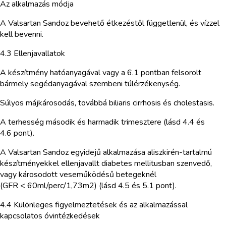
Az alkalmazás módja
A Valsartan Sandoz bevehető étkezéstől függetlenül, és vízzel
kell bevenni.
4.3 Ellenjavallatok
A készítmény hatóanyagával vagy a 6.1 pontban felsorolt
bármely segédanyagával szembeni túlérzékenység.
Súlyos májkárosodás, továbbá biliaris cirrhosis és cholestasis.
A terhesség második és harmadik trimesztere (lásd 4.4 és
4.6 pont).
A Valsartan Sandoz egyidejű alkalmazása aliszkirén-tartalmú
készítményekkel ellenjavallt diabetes mellitusban szenvedő,
vagy károsodott veseműködésű betegeknél
(GFR < 60ml/perc/1,73m2) (lásd 4.5 és 5.1 pont).
4.4 Különleges figyelmeztetések és az alkalmazással
kapcsolatos óvintézkedések