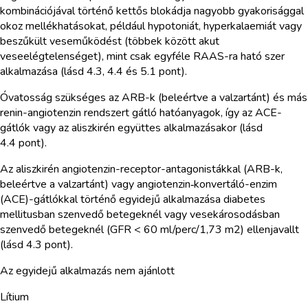
kombinációjával történő kettős blokádja nagyobb gyakorisággal
okoz mellékhatásokat, például hypotoniát, hyperkalaemiát vagy
beszűkült veseműködést (többek között akut
veseelégtelenséget), mint csak egyféle RAAS-ra ható szer
alkalmazása (lásd 4.3, 4.4 és 5.1 pont).
Óvatosság szükséges az ARB-k (beleértve a valzartánt) és más
renin-angiotenzin rendszert gátló hatóanyagok, így az ACE-
gátlók vagy az aliszkirén együttes alkalmazásakor (lásd
4.4 pont).
Az aliszkirén angiotenzin-receptor-antagonistákkal (ARB-k,
beleértve a valzartánt) vagy angiotenzin‑konvertáló-enzim
(ACE)-gátlókkal történő egyidejű alkalmazása diabetes
mellitusban szenvedő betegeknél vagy vesekárosodásban
szenvedő betegeknél (GFR < 60 ml/perc/1,73 m2) ellenjavallt
(lásd 4.3 pont).
Az egyidejű alkalmazás nem ajánlott
Lítium