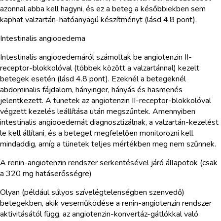
azonnal abba kell hagyni, és ez a beteg a későbbiekben sem
kaphat valzartán-hatóanyagú készítményt (lásd 4.8 pont).
Intestinalis angiooedema
Intestinalis angiooedemáról számoltak be angiotenzin II-
receptor-blokkolóval (többek között a valzartánnal) kezelt
betegek esetén (lásd 4.8 pont). Ezeknél a betegeknél
abdominalis fájdalom, hányinger, hányás és hasmenés
jelentkezett. A tünetek az angiotenzin II-receptor-blokkolóval
végzett kezelés leállítása után megszűntek. Amennyiben
intestinalis angiooedemát diagnosztizálnak, a valzartán-kezelést
le kell állítani, és a beteget megfelelően monitorozni kell
mindaddig, amíg a tünetek teljes mértékben meg nem szűnnek.
A renin-angiotenzin rendszer serkentésével járó állapotok (csak
a 320 mg hatáserősségre)
Olyan (például súlyos szívelégtelenségben szenvedő)
betegekben, akik veseműködése a renin-angiotenzin rendszer
aktivitásától függ, az angiotenzin-konvertáz-gátlókkal való