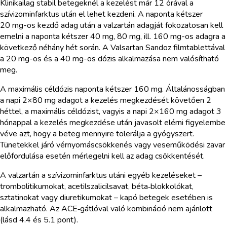
Klinikailag stabil betegeknél a kezelést már 12 órával a
szívizominfarktus után el lehet kezdeni. A naponta kétszer
20 mg-os kezdő adag után a valzartán adagját fokozatosan kell
emelni a naponta kétszer 40 mg, 80 mg, ill. 160 mg-os adagra a
következő néhány hét során. A Valsartan Sandoz filmtablettával
a 20 mg-os és a 40 mg-os dózis alkalmazása nem valósítható
meg.
A maximális céldózis naponta kétszer 160 mg. Általánosságban
a napi 2×80 mg adagot a kezelés megkezdését követően 2
héttel, a maximális céldózist, vagyis a napi 2×160 mg adagot 3
hónappal a kezelés megkezdése után javasolt elérni figyelembe
véve azt, hogy a beteg mennyire tolerálja a gyógyszert.
Tünetekkel járó vérnyomáscsökkenés vagy veseműködési zavar
előfordulása esetén mérlegelni kell az adag csökkentését.
A valzartán a szívizominfarktus utáni egyéb kezeléseket –
trombolitikumokat, acetilszalicilsavat, béta‑blokkolókat,
sztatinokat vagy diuretikumokat – kapó betegek esetében is
alkalmazható. Az ACE‑gátlóval való kombináció nem ajánlott
(lásd 4.4 és 5.1 pont).