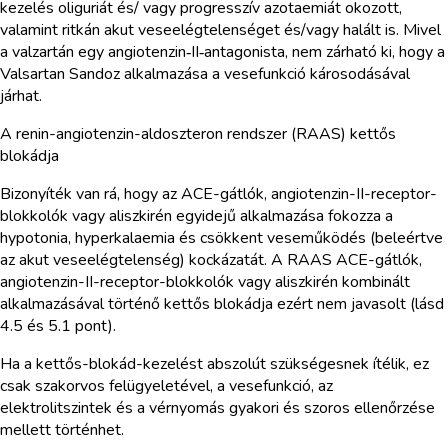
kezelés oliguriát és/ vagy progresszív azotaemiát okozott,
valamint ritkán akut veseelégtelenséget és/vagy halált is. Mivel
a valzartán egy angiotenzin‑II‑antagonista, nem zárható ki, hogy a
Valsartan Sandoz alkalmazása a vesefunkció károsodásával
járhat.
A renin-angiotenzin-aldoszteron rendszer (RAAS) kettős
blokádja
Bizonyíték van rá, hogy az ACE-gátlók, angiotenzin-II-receptor-
blokkolók vagy aliszkirén egyidejű alkalmazása fokozza a
hypotonia, hyperkalaemia és csökkent veseműködés (beleértve
az akut veseelégtelenség) kockázatát. A RAAS ACE-gátlók,
angiotenzin-II-receptor-blokkolók vagy aliszkirén kombinált
alkalmazásával történő kettős blokádja ezért nem javasolt (lásd
4.5 és 5.1 pont).
Ha a kettős-blokád-kezelést abszolút szükségesnek ítélik, ez
csak szakorvos felügyeletével, a vesefunkció, az
elektrolitszintek és a vérnyomás gyakori és szoros ellenőrzése
mellett történhet.