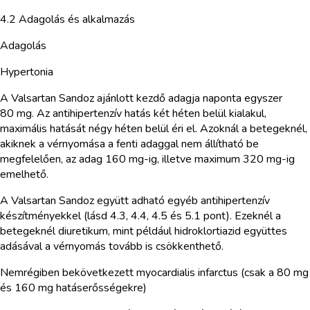
4.2 Adagolás és alkalmazás
Adagolás
Hypertonia
A Valsartan Sandoz ajánlott kezdő adagja naponta egyszer
80 mg. Az antihipertenzív hatás két héten belül kialakul,
maximális hatását négy héten belül éri el. Azoknál a betegeknél,
akiknek a vérnyomása a fenti adaggal nem állítható be
megfelelően, az adag 160 mg-ig, illetve maximum 320 mg-ig
emelhető.
A Valsartan Sandoz együtt adható egyéb antihipertenzív
készítményekkel (lásd 4.3, 4.4, 4.5 és 5.1 pont). Ezeknél a
betegeknél diuretikum, mint például hidroklortiazid együttes
adásával a vérnyomás tovább is csökkenthető.
Nemrégiben bekövetkezett myocardialis infarctus (csak a 80 mg
és 160 mg hatáserősségekre)