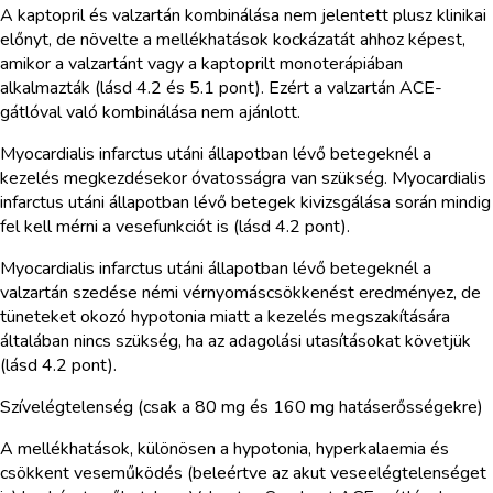
A kaptopril és valzartán kombinálása nem jelentett plusz klinikai
előnyt, de növelte a mellékhatások kockázatát ahhoz képest,
amikor a valzartánt vagy a kaptoprilt monoterápiában
alkalmazták (lásd 4.2 és 5.1 pont). Ezért a valzartán ACE-
gátlóval való kombinálása nem ajánlott.
Myocardialis infarctus utáni állapotban lévő betegeknél a
kezelés megkezdésekor óvatosságra van szükség. Myocardialis
infarctus utáni állapotban lévő betegek kivizsgálása során mindig
fel kell mérni a vesefunkciót is (lásd 4.2 pont).
Myocardialis infarctus utáni állapotban lévő betegeknél a
valzartán szedése némi vérnyomáscsökkenést eredményez, de
tüneteket okozó hypotonia miatt a kezelés megszakítására
általában nincs szükség, ha az adagolási utasításokat követjük
(lásd 4.2 pont).
Szívelégtelenség (csak a 80 mg és 160 mg hatáserősségekre)
A mellékhatások, különösen a hypotonia, hyperkalaemia és
csökkent veseműködés (beleértve az akut veseelégtelenséget