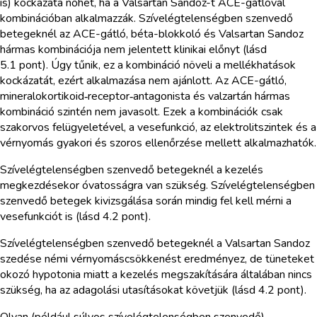
is) kockázata nőhet, ha a Valsartan Sandoz-t ACE-gátlóval
kombinációban alkalmazzák. Szívelégtelenségben szenvedő
betegeknél az ACE-gátló, béta-blokkoló és Valsartan Sandoz
hármas kombinációja nem jelentett klinikai előnyt (lásd
5.1 pont). Úgy tűnik, ez a kombináció növeli a mellékhatások
kockázatát, ezért alkalmazása nem ajánlott. Az ACE-gátló,
mineralokortikoid‑receptor‑antagonista és valzartán hármas
kombináció szintén nem javasolt. Ezek a kombinációk csak
szakorvos felügyeletével, a vesefunkció, az elektrolitszintek és a
vérnyomás gyakori és szoros ellenőrzése mellett alkalmazhatók.
Szívelégtelenségben szenvedő betegeknél a kezelés
megkezdésekor óvatosságra van szükség. Szívelégtelenségben
szenvedő betegek kivizsgálása során mindig fel kell mérni a
vesefunkciót is (lásd 4.2 pont).
Szívelégtelenségben szenvedő betegeknél a Valsartan Sandoz
szedése némi vérnyomáscsökkenést eredményez, de tüneteket
okozó hypotonia miatt a kezelés megszakítására általában nincs
szükség, ha az adagolási utasításokat követjük (lásd 4.2 pont).
Olyan (például súlyos szívelégtelenségben szenvedő)