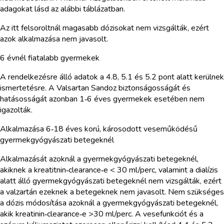
adagokat lásd az alábbi táblázatban.
Az itt felsoroltnál magasabb dózisokat nem vizsgálták, ezért
azok alkalmazása nem javasolt.
6 évnél fiatalabb gyermekek
A rendelkezésre álló adatok a 4.8, 5.1 és 5.2 pont alatt kerülnek
ismertetésre. A Valsartan Sandoz biztonságosságát és
hatásosságát azonban 1‑6 éves gyermekek esetében nem
igazolták.
Alkalmazása 6‑18 éves korú, károsodott veseműködésű
gyermekgyógyászati betegeknél
Alkalmazását azoknál a gyermekgyógyászati betegeknél,
akiknek a kreatitnin‑clearance‑e < 30 ml/perc, valamint a dialízis
alatt álló gyermekgyógyászati betegeknél nem vizsgálták, ezért
a valzartán ezeknek a betegeknek nem javasolt. Nem szükséges
a dózis módosítása azoknál a gyermekgyógyászati betegeknél,
akik kreatinin‑clearance‑e >30 ml/perc. A vesefunkciót és a