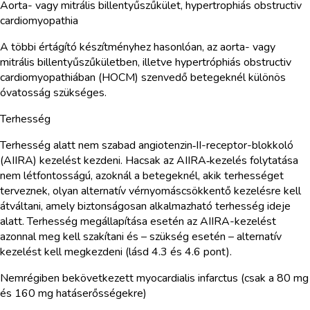
Aorta- vagy mitrális billentyűszűkület, hypertrophiás obstructiv
cardiomyopathia
A többi értágító készítményhez hasonlóan, az aorta- vagy
mitrális billentyűszűkületben, illetve hypertróphiás obstructiv
cardiomyopathiában (HOCM) szenvedő betegeknél különös
óvatosság szükséges.
Terhesség
Terhesség alatt nem szabad angiotenzin‑II-receptor-blokkoló
(AIIRA) kezelést kezdeni. Hacsak az AIIRA‑kezelés folytatása
nem létfontosságú, azoknál a betegeknél, akik terhességet
terveznek, olyan alternatív vérnyomáscsökkentő kezelésre kell
átváltani, amely biztonságosan alkalmazható terhesség ideje
alatt. Terhesség megállapítása esetén az AIIRA-kezelést
azonnal meg kell szakítani és – szükség esetén – alternatív
kezelést kell megkezdeni (lásd 4.3 és 4.6 pont).
Nemrégiben bekövetkezett myocardialis infarctus (csak a 80 mg
és 160 mg hatáserősségekre)