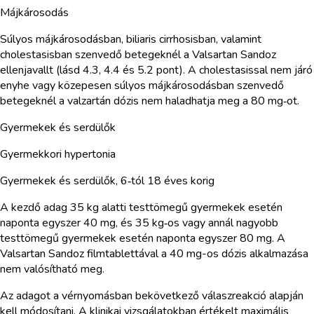
Májkárosodás
Súlyos májkárosodásban, biliaris cirrhosisban, valamint
cholestasisban szenvedő betegeknél a Valsartan Sandoz
ellenjavallt (lásd 4.3, 4.4 és 5.2 pont). A cholestasissal nem járó
enyhe vagy közepesen súlyos májkárosodásban szenvedő
betegeknél a valzartán dózis nem haladhatja meg a 80 mg‑ot.
Gyermekek és serdülők
Gyermekkori hypertonia
Gyermekek és serdülők, 6‑tól 18 éves korig
A kezdő adag 35 kg alatti testtömegű gyermekek esetén
naponta egyszer 40 mg, és 35 kg‑os vagy annál nagyobb
testtömegű gyermekek esetén naponta egyszer 80 mg. A
Valsartan Sandoz filmtablettával a 40 mg-os dózis alkalmazása
nem valósítható meg.
Az adagot a vérnyomásban bekövetkező válaszreakció alapján
kell módosítani. A klinikai vizsgálatokban értékelt maximális