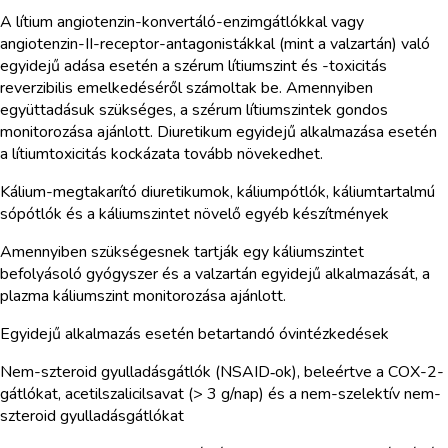
A lítium angiotenzin-konvertáló-enzimgátlókkal vagy
angiotenzin-II-receptor-antagonistákkal (mint a valzartán) való
egyidejű adása esetén a szérum lítiumszint és -toxicitás
reverzibilis emelkedéséről számoltak be. Amennyiben
együttadásuk szükséges, a szérum lítiumszintek gondos
monitorozása ajánlott. Diuretikum egyidejű alkalmazása esetén
a lítiumtoxicitás kockázata tovább növekedhet.
Kálium-megtakarító diuretikumok, káliumpótlók, káliumtartalmú
sópótlók és a káliumszintet növelő egyéb készítmények
Amennyiben szükségesnek tartják egy káliumszintet
befolyásoló gyógyszer és a valzartán egyidejű alkalmazását, a
plazma káliumszint monitorozása ajánlott.
Egyidejű alkalmazás esetén betartandó óvintézkedések
Nem-szteroid gyulladásgátlók (NSAID‑ok), beleértve a COX-2-
gátlókat, acetilszalicilsavat (> 3 g/nap) és a nem-szelektív nem-
szteroid gyulladásgátlókat