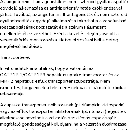
Az angiotenzin-II-antagonisták és nem-szteroid gyulladásgátlók
egyidejű alkalmazása az antihipertenzív hatás csökkenésével
járhat. Továbbá, az angiotenzin-II-antagonisták és nem-szteroid
gyulladásgátlók egyidejű alkalmazása fokozhatja a vesefunkció
rosszabodásának kockázatát és a szérum káliumszint
emelkedéséhez vezethet. Ezért a kezelés elején javasolt a
veseműködés monitorozása, illetve biztosítani kell a beteg
megfelelő hidrálását.
Transzporterek
In vitro adatok arra utalnak, hogy a valzartán az
OATP1B 1/OATP1B3 hepatikus uptake transzporter és az
MRP2 hepatikus efflux transzporter szubsztrátja. Nem
ismeretes, hogy ennek a felismerésnek van-e bármiféle klinikai
relevanciája.
Az uptake transzporter inhibitorainak (pl. rifampicin, ciclosporin)
vagy az efflux transzporter inhibitorainak (pl. ritonavir) együttes
alkalmazása növelheti a valzartán szisztémás expozícióját:
megfelelő gondossággal kell eljárni, ha a valzartán alkalmazása