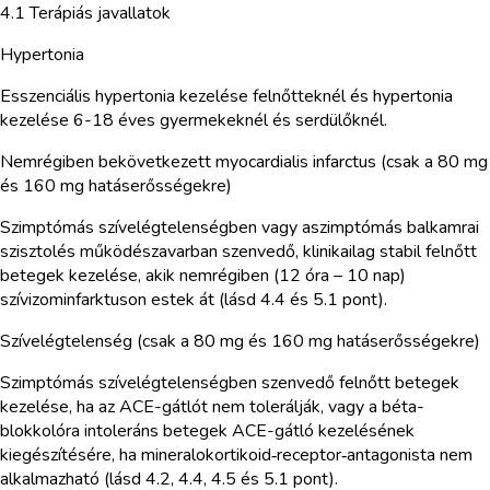
4.1 Terápiás javallatok
Hypertonia
Esszenciális hypertonia kezelése felnőtteknél és hypertonia
kezelése 6-18 éves gyermekeknél és serdülőknél.
Nemrégiben bekövetkezett myocardialis infarctus (csak a 80 mg
és 160 mg hatáserősségekre)
Szimptómás szívelégtelenségben vagy aszimptómás balkamrai
szisztolés működészavarban szenvedő, klinikailag stabil felnőtt
betegek kezelése, akik nemrégiben (12 óra – 10 nap)
szívizominfarktuson estek át (lásd 4.4 és 5.1 pont).
Szívelégtelenség (csak a 80 mg és 160 mg hatáserősségekre)
Szimptómás szívelégtelenségben szenvedő felnőtt betegek
kezelése, ha az ACE-gátlót nem tolerálják, vagy a béta-
blokkolóra intoleráns betegek ACE-gátló kezelésének
kiegészítésére, ha mineralokortikoid‑receptor‑antagonista nem
alkalmazható (lásd 4.2, 4.4, 4.5 és 5.1 pont).