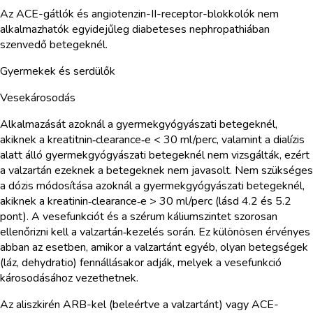
Az ACE-gátlók és angiotenzin-II-receptor-blokkolók nem
alkalmazhatók egyidejűleg diabeteses nephropathiában
szenvedő betegeknél.
Gyermekek és serdülők
Vesekárosodás
Alkalmazását azoknál a gyermekgyógyászati betegeknél,
akiknek a kreatitnin‑clearance‑e < 30 ml/perc, valamint a dialízis
alatt álló gyermekgyógyászati betegeknél nem vizsgálták, ezért
a valzartán ezeknek a betegeknek nem javasolt. Nem szükséges
a dózis módosítása azoknál a gyermekgyógyászati betegeknél,
akiknek a kreatinin‑clearance‑e > 30 ml/perc (lásd 4.2 és 5.2
pont). A vesefunkciót és a szérum káliumszintet szorosan
ellenőrizni kell a valzartán‑kezelés során. Ez különösen érvényes
abban az esetben, amikor a valzartánt egyéb, olyan betegségek
(láz, dehydratio) fennállásakor adják, melyek a vesefunkció
károsodásához vezethetnek.
Az aliszkirén ARB-kel (beleértve a valzartánt) vagy ACE-