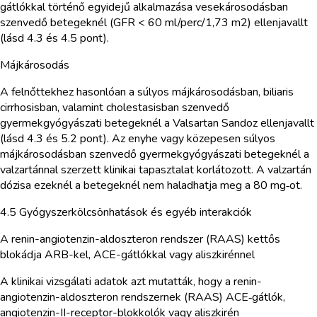
gátlókkal történő egyidejű alkalmazása vesekárosodásban
szenvedő betegeknél (GFR < 60 ml/perc/1,73 m2) ellenjavallt
(lásd 4.3 és 4.5 pont).
Májkárosodás
A felnőttekhez hasonlóan a súlyos májkárosodásban, biliaris
cirrhosisban, valamint cholestasisban szenvedő
gyermekgyógyászati betegeknél a Valsartan Sandoz ellenjavallt
(lásd 4.3 és 5.2 pont). Az enyhe vagy közepesen súlyos
májkárosodásban szenvedő gyermekgyógyászati betegeknél a
valzartánnal szerzett klinikai tapasztalat korlátozott. A valzartán
dózisa ezeknél a betegeknél nem haladhatja meg a 80 mg‑ot.
4.5 Gyógyszerkölcsönhatások és egyéb interakciók
A renin-angiotenzin-aldoszteron rendszer (RAAS) kettős
blokádja ARB-kel, ACE-gátlókkal vagy aliszkirénnel
A klinikai vizsgálati adatok azt mutatták, hogy a renin-
angiotenzin-aldoszteron rendszernek (RAAS) ACE‑gátlók,
angiotenzin-II-receptor-blokkolók vagy aliszkirén