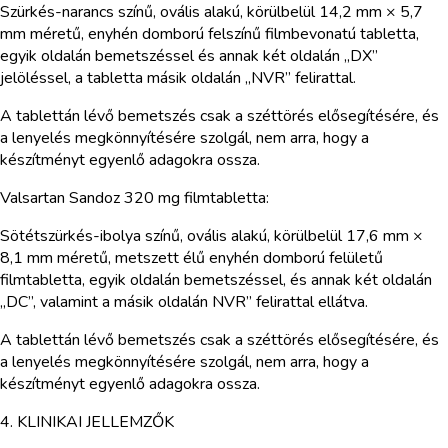
Szürkés-narancs színű, ovális alakú, körülbelül 14,2 mm × 5,7
mm méretű, enyhén domború felszínű filmbevonatú tabletta,
egyik oldalán bemetszéssel és annak két oldalán „DX”
jelöléssel, a tabletta másik oldalán „NVR” felirattal.
A tablettán lévő bemetszés csak a széttörés elősegítésére, és
a lenyelés megkönnyítésére szolgál, nem arra, hogy a
készítményt egyenlő adagokra ossza.
Valsartan Sandoz 320 mg filmtabletta:
Sötétszürkés-ibolya színű, ovális alakú, körülbelül 17,6 mm ×
8,1 mm méretű, metszett élű enyhén domború felületű
filmtabletta, egyik oldalán bemetszéssel, és annak két oldalán
„DC”, valamint a másik oldalán NVR” felirattal ellátva.
A tablettán lévő bemetszés csak a széttörés elősegítésére, és
a lenyelés megkönnyítésére szolgál, nem arra, hogy a
készítményt egyenlő adagokra ossza.
4. KLINIKAI JELLEMZŐK